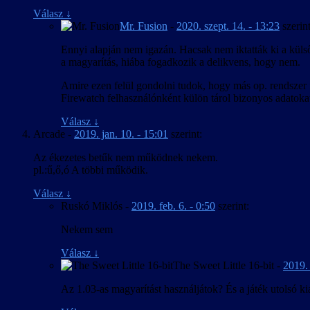
Válasz
↓
Mr. Fusion
-
2020. szept. 14. - 13:23
szerint
Ennyi alapján nem igazán. Hacsak nem iktatták ki a küls
a magyarítás, hiába fogadkozik a delikvens, hogy nem.
Amire ezen felül gondolni tudok, hogy más op. rendszer fe
Firewatch felhasználónként külön tárol bizonyos adatokat,
Válasz
↓
Arcade
-
2019. jan. 10. - 15:01
szerint:
Az ékezetes betűk nem működnek nekem.
pl.:ű,ő,ó A többi működik.
Válasz
↓
Ruskó Miklós
-
2019. feb. 6. - 0:50
szerint:
Nekem sem
Válasz
↓
The Sweet Little 16-bit
-
2019. 
Az 1.03-as magyarítást használjátok? És a játék utolsó ki