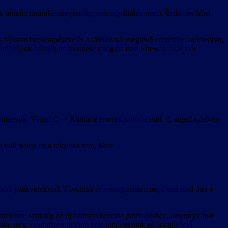
k mindig naprakészre (esetleg már egyáltalán nem). Érdemes lehet
ts fájlokat becsempészve és a játékosnál meglevő eredetiket módosítva,
deti” fájlok bármilyen frissítése (még ha ez a Firewatchnál már
megyek, Visual C++ Runtime errorral kilép a játék :(, angol nyelven
 volt bonyi ez a telepites sem. Mate
abb játékverzióval. Távolítsd el a magyarítást, majd telepítsd újra a
kra lenne szükség az új adatszerkezetbe patcheléshez, amennyit már
mibe még valamilyen módon bele lehet nyúlni, pl. lokalizáció