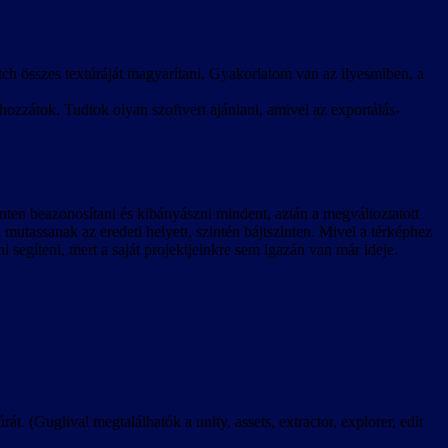
ch összes textúráját magyarítani. Gyakorlatom van az ilyesmiben, a
hozzátok. Tudtok olyan szoftvert ajánlani, amivel az exportálás-
zinten beazonosítani és kibányászni mindent, aztán a megváltoztatott
a mutassanak az eredeti helyett, szintén bájtszinten. Mivel a térképhez
ni segíteni, mert a saját projektjeinkre sem igazán van már ideje.
rát. (Guglival megtalálhatók a unity, assets, extractor, explorer, edit