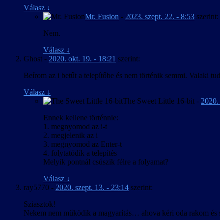
Frissítve a játék 2016. ápr. 9-i verziójához.
Válasz
↓
Apróbb szövegjavítások.
Mr. Fusion
-
2023. szept. 22. - 8:53
szerint:
2016. március 20. – v1.00
Nem.
A kezelőfelület, feliratozás és játékbeli térkép m
Válasz
↓
Ghost
-
2020. okt. 19. - 18:21
szerint:
Beírom az i betűt a telepítőbe és nem történik semmi. Valaki t
Válasz
↓
The Sweet Little 16-bit
-
2020. 
Ennek kellene történnie:
1. megnyomod az i-t
2. megjelenik az i
3. megnyomod az Enter-t
4. folytatódik a telepítés
Melyik pontnál csúszik félre a folyamat?
Válasz
↓
ray5770
-
2020. szept. 13. - 23:14
szerint:
Sziasztok!
Nekem nem működik a magyarítás… ahova kéri oda rakom és sem