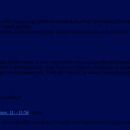
ikerült! Azonban egy kérdéssel fordulnék hozzátok. Szeretném a Firewat
e vagyok grafikus.
tudom, mivel lehet megnyitni. Nektek nyilván sikerült, ezért fordulnék 
 talán létezik valami, de nem vagyok biztos benne), egyedileg kell bájts
lódiban a fájlmutatókat úgy, hogy ennek az új fájlnak a megfelelő pontjair
ár hét alatt végzett vele. Több fájl, több idő, de ebben ő aligha fog tud
ors választ!
nov. 11. - 11:56
szerint:
ssets fájlokból, némelyikkel vissza is lehet importálni az átrajzolt textú