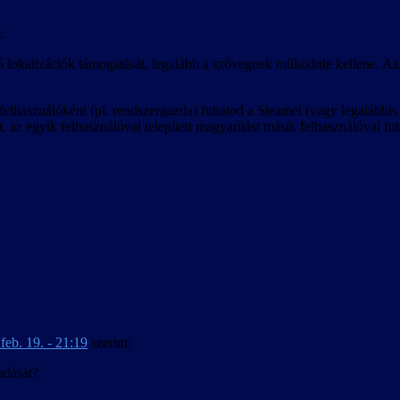
:
ő lokalizációk támogatását, legalább a szövegnek működnie kellene. Az 
lhasználóként (pl. rendszergazda) futtatod a Steamet (vagy legalábbis a
 az egyik felhasználóval telepített magyarítást másik felhasználóval fut
feb. 19. - 21:19
szerint:
adását?