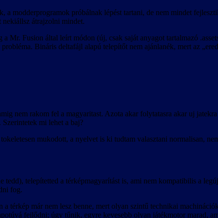
, a modderprogramok próbálnak lépést tartani, de nem mindet fejleszti
t nekiállsz átrajzolni mindet.
a Mr. Fusion által leírt módon (új, csak saját anyagot tartalmazó .asse
 probléma. Bináris deltafájl alapú telepítőt nem ajánlanék, mert az „ere
nem rakom fel a magyaritast. Azota akar folytatasra akar uj jatekra 
 Szerintetek mi lehet a baj?
okeletesen mukodott, a nyelvet is ki tudtam valasztani normalisan, nem
 tedd), telepítetted a térképmagyarítást is, ami nem kompatibilis a legúj
ni fog.
an a térkép már nem lesz benne, mert olyan szintű technikai machináció
lapotúvá fejlődni; úgy tűnik, egyre kevesebb olyan játékmotor marad, a