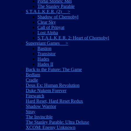
Portal Stories: Mel
The Stanley Parable
S.T.A.L.K.E.R. (2) >
Shadow of Chernobyl
Clear Sky
Call of Pripyat
Lost Alpha
S.T.A.L.K.E.R. 2: Heart of Chornobyl
Supergiant Games >
Bastion
Transistor
Hades
Hades II
Back to the Future: The Game
Bedlam
Cradle
Deus Ex: Human Revolution
Duke Nukem Forever
Firewatch
Hard Reset, Hard Reset Redux
Shadow Warrior
Stray
The Invincible
The Stanley Parable: Ultra Deluxe
XCOM: Enemy Unknown