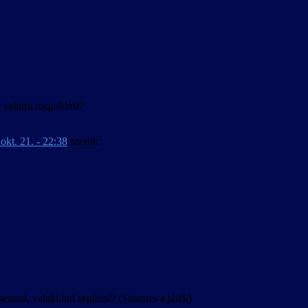
agyar.
ud valami megoldást?
okt. 21. - 22:38
szerint:
mi, valaki tud segíteni? (Steames a játék)