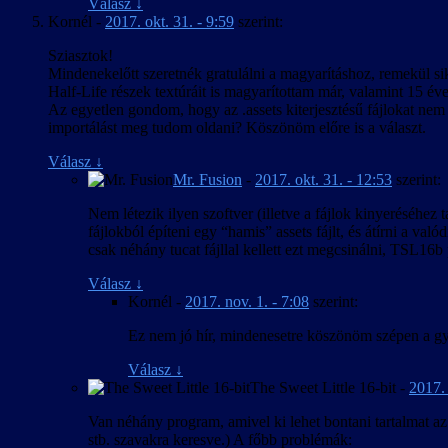
Válasz
↓
Kornél
-
2017. okt. 31. - 9:59
szerint:
Sziasztok!
Mindenekelőtt szeretnék gratulálni a magyarításhoz, remekül s
Half-Life részek textúráit is magyarítottam már, valamint 15 év
Az egyetlen gondom, hogy az .assets kiterjesztésű fájlokat nem 
importálást meg tudom oldani? Köszönöm előre is a választ.
Válasz
↓
Mr. Fusion
-
2017. okt. 31. - 12:53
szerint:
Nem létezik ilyen szoftver (illetve a fájlok kinyeréséhez
fájlokból építeni egy “hamis” assets fájlt, és átírni a va
csak néhány tucat fájllal kellett ezt megcsinálni, TSL16b p
Válasz
↓
Kornél
-
2017. nov. 1. - 7:08
szerint:
Ez nem jó hír, mindenesetre köszönöm szépen a gy
Válasz
↓
The Sweet Little 16-bit
-
2017. 
Van néhány program, amivel ki lehet bontani tartalmat az .a
stb. szavakra keresve.) A főbb problémák: