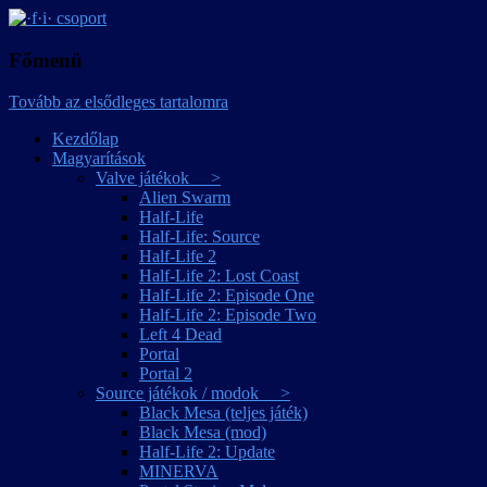
játékmagyarítások
·f·i· csoport
Főmenü
Tovább az elsődleges tartalomra
Kezdőlap
Magyarítások
Valve játékok >
Alien Swarm
Half-Life
Half-Life: Source
Half-Life 2
Half-Life 2: Lost Coast
Half-Life 2: Episode One
Half-Life 2: Episode Two
Left 4 Dead
Portal
Portal 2
Source játékok / modok >
Black Mesa (teljes játék)
Black Mesa (mod)
Half-Life 2: Update
MINERVA