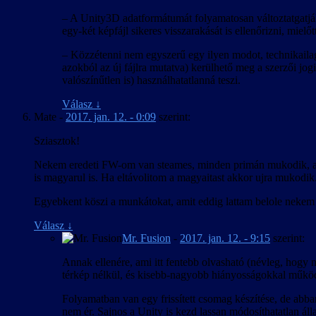
– A Unity3D adatformátumát folyamatosan változtatgatják
egy-két képfájl sikeres visszarakását is ellenőrizni, mielőt
– Közzétenni nem egyszerű egy ilyen modot, technikailag 
azokból az új fájlra mutatva) kerülhető meg a szerzői jogi
valószínűtlen is) használhatatlanná teszi.
Válasz
↓
Mate
-
2017. jan. 12. - 0:09
szerint:
Sziasztok!
Nekem eredeti FW-om van steames, minden primán mukodik, amig 
is magyarul is. Ha eltávolitom a magyaitast akkor ujra mukodik.
Egyebkent köszi a munkátokat, amit eddig lattam belole nekem t
Válasz
↓
Mr. Fusion
-
2017. jan. 12. - 9:15
szerint:
Annak ellenére, ami itt fentebb olvasható (névleg, hogy ne
térkép nélkül, és kisebb-nagyobb hiányosságokkal működ
Folyamatban van egy frissített csomag készítése, de abb
nem ér. Sajnos a Unity is kezd lassan módosíthatatlan ál