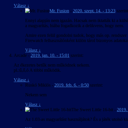
Válasz
↓
Mr. Fusion
-
2020. szept. 14. - 13:23
szerint
Ennyi alapján nem igazán. Hacsak nem iktatták ki a küls
a magyarítás, hiába fogadkozik a delikvens, hogy nem.
Amire ezen felül gondolni tudok, hogy más op. rendszer fe
Firewatch felhasználónként külön tárol bizonyos adatokat,
Válasz
↓
Arcade
-
2019. jan. 10. - 15:01
szerint:
Az ékezetes betűk nem működnek nekem.
pl.:ű,ő,ó A többi működik.
Válasz
↓
Ruskó Miklós
-
2019. feb. 6. - 0:50
szerint:
Nekem sem
Válasz
↓
The Sweet Little 16-bit
-
2019. 
Az 1.03-as magyarítást használjátok? És a játék utolsó ki