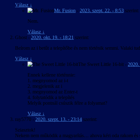
Frissítve a játék 2016. ápr. 9-i verziójához.
Válasz
↓
Apróbb szövegjavítások.
Mr. Fusion
-
2023. szept. 22. - 8:53
szerint:
2016. március 20. – v1.00
Nem.
A kezelőfelület, feliratozás és játékbeli térkép m
Válasz
↓
Ghost
-
2020. okt. 19. - 18:21
szerint:
Beírom az i betűt a telepítőbe és nem történik semmi. Valaki t
Válasz
↓
The Sweet Little 16-bit
-
2020. 
Ennek kellene történnie:
1. megnyomod az i-t
2. megjelenik az i
3. megnyomod az Enter-t
4. folytatódik a telepítés
Melyik pontnál csúszik félre a folyamat?
Válasz
↓
ray5770
-
2020. szept. 13. - 23:14
szerint:
Sziasztok!
Nekem nem működik a magyarítás… ahova kéri oda rakom és sem