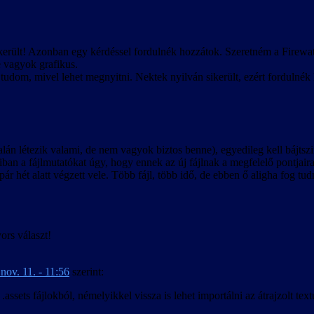
ikerült! Azonban egy kérdéssel fordulnék hozzátok. Szeretném a Firewat
e vagyok grafikus.
tudom, mivel lehet megnyitni. Nektek nyilván sikerült, ezért fordulnék 
 talán létezik valami, de nem vagyok biztos benne), egyedileg kell bájts
lódiban a fájlmutatókat úgy, hogy ennek az új fájlnak a megfelelő pontjair
ár hét alatt végzett vele. Több fájl, több idő, de ebben ő aligha fog tud
ors választ!
nov. 11. - 11:56
szerint:
ssets fájlokból, némelyikkel vissza is lehet importálni az átrajzolt textú