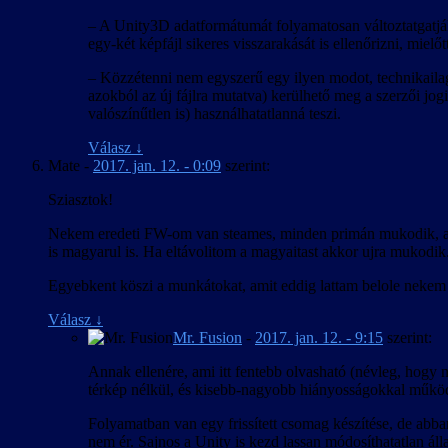
– A Unity3D adatformátumát folyamatosan változtatgatják
egy-két képfájl sikeres visszarakását is ellenőrizni, mielőt
– Közzétenni nem egyszerű egy ilyen modot, technikailag 
azokból az új fájlra mutatva) kerülhető meg a szerzői jogi
valószínűtlen is) használhatatlanná teszi.
Válasz
↓
Mate
-
2017. jan. 12. - 0:09
szerint:
Sziasztok!
Nekem eredeti FW-om van steames, minden primán mukodik, amig 
is magyarul is. Ha eltávolitom a magyaitast akkor ujra mukodik.
Egyebkent köszi a munkátokat, amit eddig lattam belole nekem t
Válasz
↓
Mr. Fusion
-
2017. jan. 12. - 9:15
szerint:
Annak ellenére, ami itt fentebb olvasható (névleg, hogy ne
térkép nélkül, és kisebb-nagyobb hiányosságokkal működ
Folyamatban van egy frissített csomag készítése, de abb
nem ér. Sajnos a Unity is kezd lassan módosíthatatlan ál