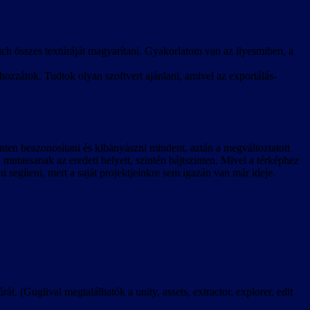
ch összes textúráját magyarítani. Gyakorlatom van az ilyesmiben, a
hozzátok. Tudtok olyan szoftvert ajánlani, amivel az exportálás-
zinten beazonosítani és kibányászni mindent, aztán a megváltoztatott
a mutassanak az eredeti helyett, szintén bájtszinten. Mivel a térképhez
ni segíteni, mert a saját projektjeinkre sem igazán van már ideje.
rát. (Guglival megtalálhatók a unity, assets, extractor, explorer, edit