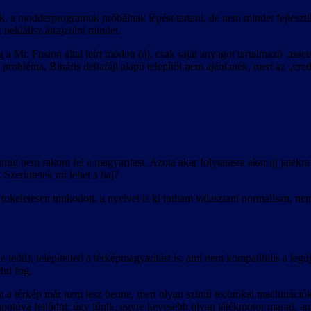
, a modderprogramok próbálnak lépést tartani, de nem mindet fejleszti
t nekiállsz átrajzolni mindet.
a Mr. Fusion által leírt módon (új, csak saját anyagot tartalmazó .asse
 probléma. Bináris deltafájl alapú telepítőt nem ajánlanék, mert az „ere
nem rakom fel a magyaritast. Azota akar folytatasra akar uj jatekra 
 Szerintetek mi lehet a baj?
okeletesen mukodott, a nyelvet is ki tudtam valasztani normalisan, nem
 tedd), telepítetted a térképmagyarítást is, ami nem kompatibilis a legúj
ni fog.
an a térkép már nem lesz benne, mert olyan szintű technikai machináció
lapotúvá fejlődni; úgy tűnik, egyre kevesebb olyan játékmotor marad, a