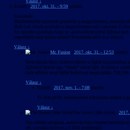
Válasz
↓
Kornél
-
2017. okt. 31. - 9:59
szerint:
Sziasztok!
Mindenekelőtt szeretnék gratulálni a magyarításhoz, remekül s
Half-Life részek textúráit is magyarítottam már, valamint 15 év
Az egyetlen gondom, hogy az .assets kiterjesztésű fájlokat nem 
importálást meg tudom oldani? Köszönöm előre is a választ.
Válasz
↓
Mr. Fusion
-
2017. okt. 31. - 12:53
szerint:
Nem létezik ilyen szoftver (illetve a fájlok kinyeréséhez
fájlokból építeni egy “hamis” assets fájlt, és átírni a va
csak néhány tucat fájllal kellett ezt megcsinálni, TSL16b p
Válasz
↓
Kornél
-
2017. nov. 1. - 7:08
szerint:
Ez nem jó hír, mindenesetre köszönöm szépen a gy
Válasz
↓
The Sweet Little 16-bit
-
2017. 
Van néhány program, amivel ki lehet bontani tartalmat az .a
stb. szavakra keresve.) A főbb problémák: