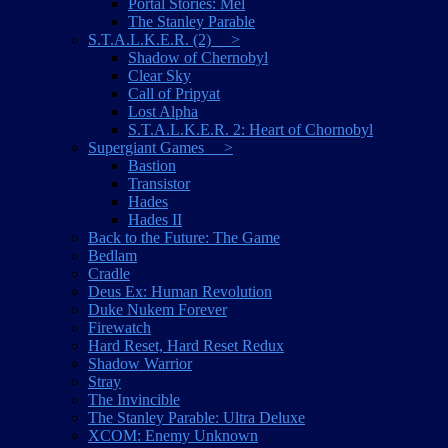
Portal Stories: Mel
The Stanley Parable
S.T.A.L.K.E.R. (2) >
Shadow of Chernobyl
Clear Sky
Call of Pripyat
Lost Alpha
S.T.A.L.K.E.R. 2: Heart of Chornobyl
Supergiant Games >
Bastion
Transistor
Hades
Hades II
Back to the Future: The Game
Bedlam
Cradle
Deus Ex: Human Revolution
Duke Nukem Forever
Firewatch
Hard Reset, Hard Reset Redux
Shadow Warrior
Stray
The Invincible
The Stanley Parable: Ultra Deluxe
XCOM: Enemy Unknown