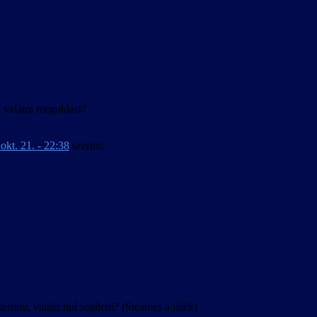
agyar.
ud valami megoldást?
okt. 21. - 22:38
szerint:
mi, valaki tud segíteni? (Steames a játék)