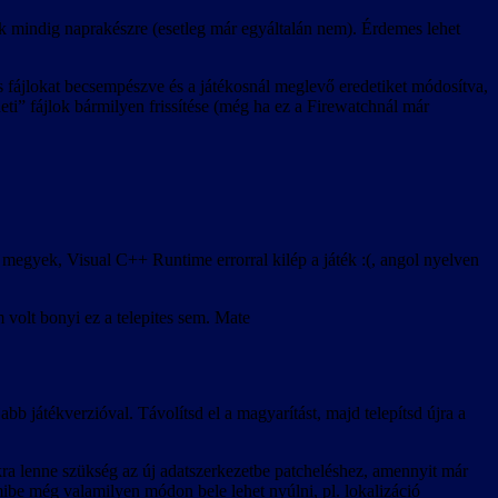
k mindig naprakészre (esetleg már egyáltalán nem). Érdemes lehet
ts fájlokat becsempészve és a játékosnál meglevő eredetiket módosítva,
deti” fájlok bármilyen frissítése (még ha ez a Firewatchnál már
megyek, Visual C++ Runtime errorral kilép a játék :(, angol nyelven
 volt bonyi ez a telepites sem. Mate
abb játékverzióval. Távolítsd el a magyarítást, majd telepítsd újra a
kra lenne szükség az új adatszerkezetbe patcheléshez, amennyit már
mibe még valamilyen módon bele lehet nyúlni, pl. lokalizáció