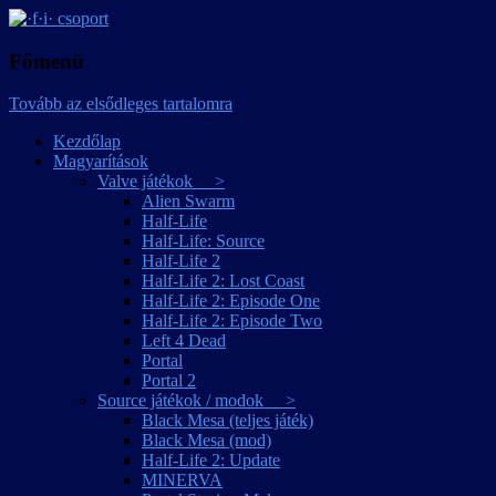
játékmagyarítások
·f·i· csoport
Főmenü
Tovább az elsődleges tartalomra
Kezdőlap
Magyarítások
Valve játékok >
Alien Swarm
Half-Life
Half-Life: Source
Half-Life 2
Half-Life 2: Lost Coast
Half-Life 2: Episode One
Half-Life 2: Episode Two
Left 4 Dead
Portal
Portal 2
Source játékok / modok >
Black Mesa (teljes játék)
Black Mesa (mod)
Half-Life 2: Update
MINERVA