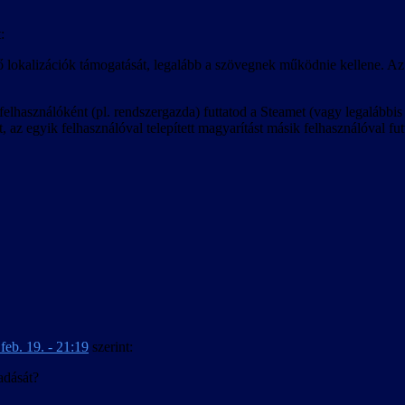
:
ő lokalizációk támogatását, legalább a szövegnek működnie kellene. Az 
lhasználóként (pl. rendszergazda) futtatod a Steamet (vagy legalábbis a
 az egyik felhasználóval telepített magyarítást másik felhasználóval fut
feb. 19. - 21:19
szerint:
adását?