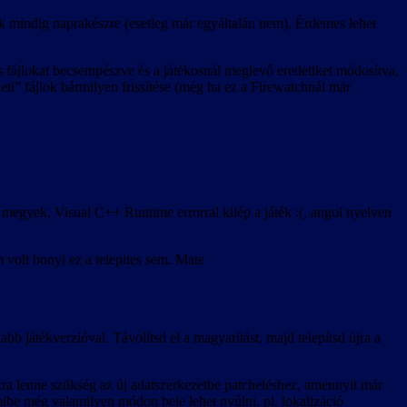
k mindig naprakészre (esetleg már egyáltalán nem). Érdemes lehet
ts fájlokat becsempészve és a játékosnál meglevő eredetiket módosítva,
deti” fájlok bármilyen frissítése (még ha ez a Firewatchnál már
megyek, Visual C++ Runtime errorral kilép a játék :(, angol nyelven
 volt bonyi ez a telepites sem. Mate
abb játékverzióval. Távolítsd el a magyarítást, majd telepítsd újra a
kra lenne szükség az új adatszerkezetbe patcheléshez, amennyit már
mibe még valamilyen módon bele lehet nyúlni, pl. lokalizáció