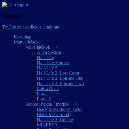
játékmagyarítások
·f·i· csoport
Főmenü
Tovább az elsődleges tartalomra
Kezdőlap
Magyarítások
Valve játékok >
Alien Swarm
Half-Life
Half-Life: Source
Half-Life 2
Half-Life 2: Lost Coast
Half-Life 2: Episode One
Half-Life 2: Episode Two
Left 4 Dead
Portal
Portal 2
Source játékok / modok >
Black Mesa (teljes játék)
Black Mesa (mod)
Half-Life 2: Update
MINERVA