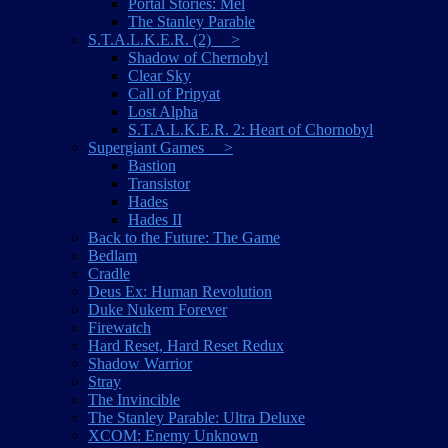
Portal Stories: Mel
The Stanley Parable
S.T.A.L.K.E.R. (2) >
Shadow of Chernobyl
Clear Sky
Call of Pripyat
Lost Alpha
S.T.A.L.K.E.R. 2: Heart of Chornobyl
Supergiant Games >
Bastion
Transistor
Hades
Hades II
Back to the Future: The Game
Bedlam
Cradle
Deus Ex: Human Revolution
Duke Nukem Forever
Firewatch
Hard Reset, Hard Reset Redux
Shadow Warrior
Stray
The Invincible
The Stanley Parable: Ultra Deluxe
XCOM: Enemy Unknown