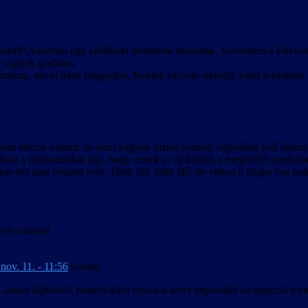
ikerült! Azonban egy kérdéssel fordulnék hozzátok. Szeretném a Firewat
e vagyok grafikus.
tudom, mivel lehet megnyitni. Nektek nyilván sikerült, ezért fordulnék 
 talán létezik valami, de nem vagyok biztos benne), egyedileg kell bájts
lódiban a fájlmutatókat úgy, hogy ennek az új fájlnak a megfelelő pontjair
ár hét alatt végzett vele. Több fájl, több idő, de ebben ő aligha fog tud
ors választ!
nov. 11. - 11:56
szerint:
ssets fájlokból, némelyikkel vissza is lehet importálni az átrajzolt textú