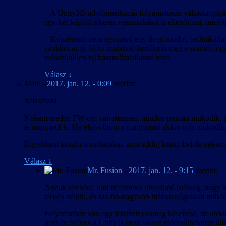
– A Unity3D adatformátumát folyamatosan változtatgatják
egy-két képfájl sikeres visszarakását is ellenőrizni, mielőt
– Közzétenni nem egyszerű egy ilyen modot, technikailag 
azokból az új fájlra mutatva) kerülhető meg a szerzői jogi
valószínűtlen is) használhatatlanná teszi.
Válasz
↓
Mate
-
2017. jan. 12. - 0:09
szerint:
Sziasztok!
Nekem eredeti FW-om van steames, minden primán mukodik, amig 
is magyarul is. Ha eltávolitom a magyaitast akkor ujra mukodik.
Egyebkent köszi a munkátokat, amit eddig lattam belole nekem t
Válasz
↓
Mr. Fusion
-
2017. jan. 12. - 9:15
szerint:
Annak ellenére, ami itt fentebb olvasható (névleg, hogy ne
térkép nélkül, és kisebb-nagyobb hiányosságokkal működ
Folyamatban van egy frissített csomag készítése, de abb
nem ér. Sajnos a Unity is kezd lassan módosíthatatlan ál