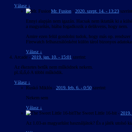
Válasz
↓
Mr. Fusion
-
2020. szept. 14. - 13:23
szerint
Ennyi alapján nem igazán. Hacsak nem iktatták ki a küls
a magyarítás, hiába fogadkozik a delikvens, hogy nem.
Amire ezen felül gondolni tudok, hogy más op. rendszer fe
Firewatch felhasználónként külön tárol bizonyos adatokat,
Válasz
↓
Arcade
-
2019. jan. 10. - 15:01
szerint:
Az ékezetes betűk nem működnek nekem.
pl.:ű,ő,ó A többi működik.
Válasz
↓
Ruskó Miklós
-
2019. feb. 6. - 0:50
szerint:
Nekem sem
Válasz
↓
The Sweet Little 16-bit
-
2019. 
Az 1.03-as magyarítást használjátok? És a játék utolsó ki