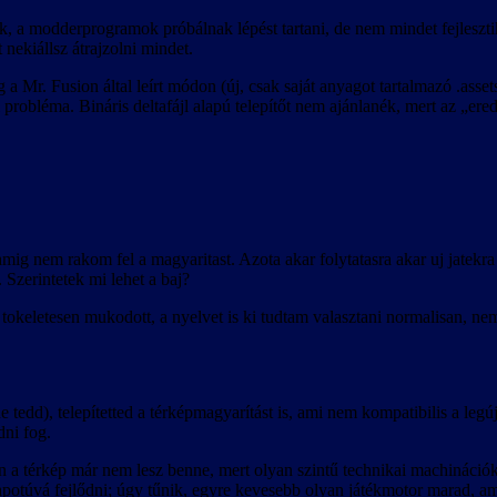
, a modderprogramok próbálnak lépést tartani, de nem mindet fejleszti
t nekiállsz átrajzolni mindet.
a Mr. Fusion által leírt módon (új, csak saját anyagot tartalmazó .asse
 probléma. Bináris deltafájl alapú telepítőt nem ajánlanék, mert az „ere
nem rakom fel a magyaritast. Azota akar folytatasra akar uj jatekra 
 Szerintetek mi lehet a baj?
okeletesen mukodott, a nyelvet is ki tudtam valasztani normalisan, nem
 tedd), telepítetted a térképmagyarítást is, ami nem kompatibilis a legúj
ni fog.
an a térkép már nem lesz benne, mert olyan szintű technikai machináció
lapotúvá fejlődni; úgy tűnik, egyre kevesebb olyan játékmotor marad, a