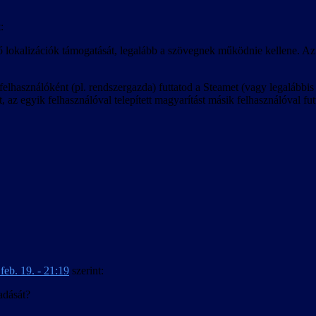
:
ő lokalizációk támogatását, legalább a szövegnek működnie kellene. Az 
lhasználóként (pl. rendszergazda) futtatod a Steamet (vagy legalábbis a
 az egyik felhasználóval telepített magyarítást másik felhasználóval fut
feb. 19. - 21:19
szerint:
adását?