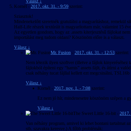
Válasz
↓
Kornél
-
2017. okt. 31. - 9:59
szerint:
Sziasztok!
Mindenekelőtt szeretnék gratulálni a magyarításhoz, remekül s
Half-Life részek textúráit is magyarítottam már, valamint 15 év
Az egyetlen gondom, hogy az .assets kiterjesztésű fájlokat nem 
importálást meg tudom oldani? Köszönöm előre is a választ.
Válasz
↓
Mr. Fusion
-
2017. okt. 31. - 12:53
szerint:
Nem létezik ilyen szoftver (illetve a fájlok kinyeréséhez
fájlokból építeni egy “hamis” assets fájlt, és átírni a va
csak néhány tucat fájllal kellett ezt megcsinálni, TSL16b p
Válasz
↓
Kornél
-
2017. nov. 1. - 7:08
szerint:
Ez nem jó hír, mindenesetre köszönöm szépen a gy
Válasz
↓
The Sweet Little 16-bit
-
2017. 
Van néhány program, amivel ki lehet bontani tartalmat az .a
stb. szavakra keresve.) A főbb problémák: