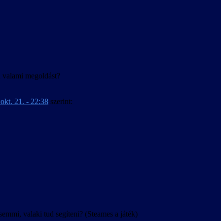
agyar.
ud valami megoldást?
okt. 21. - 22:38
szerint:
mi, valaki tud segíteni? (Steames a játék)