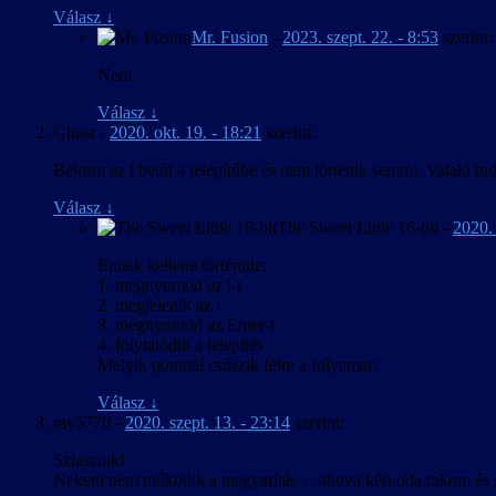
Frissítve a játék 2016. ápr. 9-i verziójához.
Válasz
↓
Apróbb szövegjavítások.
Mr. Fusion
-
2023. szept. 22. - 8:53
szerint:
2016. március 20. – v1.00
Nem.
A kezelőfelület, feliratozás és játékbeli térkép m
Válasz
↓
Ghost
-
2020. okt. 19. - 18:21
szerint:
Beírom az i betűt a telepítőbe és nem történik semmi. Valaki t
Válasz
↓
The Sweet Little 16-bit
-
2020. 
Ennek kellene történnie:
1. megnyomod az i-t
2. megjelenik az i
3. megnyomod az Enter-t
4. folytatódik a telepítés
Melyik pontnál csúszik félre a folyamat?
Válasz
↓
ray5770
-
2020. szept. 13. - 23:14
szerint:
Sziasztok!
Nekem nem működik a magyarítás… ahova kéri oda rakom és sem