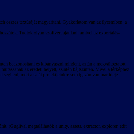
ch összes textúráját magyarítani. Gyakorlatom van az ilyesmiben, a
hozzátok. Tudtok olyan szoftvert ajánlani, amivel az exportálás-
zinten beazonosítani és kibányászni mindent, aztán a megváltoztatott
a mutassanak az eredeti helyett, szintén bájtszinten. Mivel a térképhez
ni segíteni, mert a saját projektjeinkre sem igazán van már ideje.
rát. (Guglival megtalálhatók a unity, assets, extractor, explorer, edit