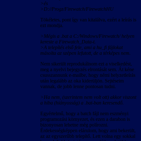
>és
>D://Progz/Firewatch/FirewatchHU
Tökéletes, pont így van kitalálva, ezért a leírás is
ezt mondja.
>Mégis a .bat a C:/Windows/Firewatch/ helyen
kereste a Firewatch_Data-t.
>A telepítés első fele, ami a hu_fi fájlokat
másolta az szépen lefutott, de a térképes nem.
Nem sikerült reprodukálnom ezt a viselkedést,
meg a nyelvi bejegyzés elrontását sem. Át kéne
csusszannunk e-mailbe, hogy némi helyzetleírás
után legalább az oka kiderüljön. Sejtéseim
vannak, de jobb lenne pontosan tudni.
>Ha nem, (szerintem nem volt ott) akkor viszont
a hiba (hiányosság) a .bat-ban keresendő.
Egyértelmű, hogy a batch fájl nem eszményi
programozási környezet, és ezen a darabon is
bizonyosan lehetne még polírozni.
Érdekességképpen elárulom, hogy ami bekerült,
az az egyszerűbb telepítő. Lett volna egy sokkal