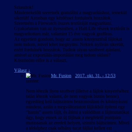
Sziasztok!
Mindenekelőtt szeretnék gratulálni a magyarításhoz, remekül
sikerült! Azonban egy kérdéssel fordulnék hozzátok.
Szeretném a Firewatch összes textúráját magyarítani.
Gyakorlatom van az ilyesmiben, a Half-Life részek textúráit is
magyarítottam már, valamint 15 éve vagyok grafikus.
Az egyetlen gondom, hogy az .assets kiterjesztésű fájlokat
nem tudom, mivel lehet megnyitni. Nektek nyilván sikerült,
ezért fordulnék hozzátok. Tudtok olyan szoftvert ajánlani,
amivel az exportálás-importálást meg tudom oldani?
Köszönöm előre is a választ.
Válasz
↓
Mr. Fusion
-
2017. okt. 31. - 12:53
szerint:
Nem létezik ilyen szoftver (illetve a fájlok kinyeréséhez
talán létezik valami, de nem vagyok biztos benne),
egyedileg kell bájtszinten beazonosítani és kibányászni
mindent, aztán a megváltoztatott fájlokból építeni egy
“hamis” assets fájlt, és átírni a valódiban a fájlmutatókat
úgy, hogy ennek az új fájlnak a megfelelő pontjaira
mutassanak az eredeti helyett, szintén bájtszinten. Mivel
a térképhez csak néhány tucat fájllal kellett ezt