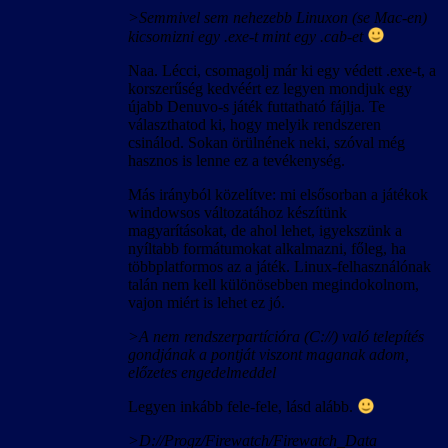
>Semmivel sem nehezebb Linuxon (se Mac-en)
kicsomizni egy .exe-t mint egy .cab-et
Naa. Lécci, csomagolj már ki egy védett .exe-t, a
korszerűség kedvéért ez legyen mondjuk egy
újabb Denuvo-s játék futtatható fájlja. Te
választhatod ki, hogy melyik rendszeren
csinálod. Sokan örülnének neki, szóval még
hasznos is lenne ez a tevékenység.
Más irányból közelítve: mi elsősorban a játékok
windowsos változatához készítünk
magyarításokat, de ahol lehet, igyekszünk a
nyíltabb formátumokat alkalmazni, főleg, ha
többplatformos az a játék. Linux-felhasználónak
talán nem kell különösebben megindokolnom,
vajon miért is lehet ez jó.
>A nem rendszerpartícióra (C://) való telepítés
gondjának a pontját viszont maganak adom,
előzetes engedelmeddel
Legyen inkább fele-fele, lásd alább.
>D://Progz/Firewatch/Firewatch_Data