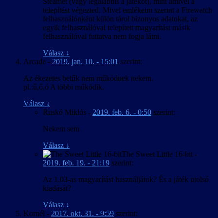
Steamet (vagy legalábbis a játékot), mint amivel a
telepítést végezted. Mivel emlékeim szerint a Firewatch
felhasználónként külön tárol bizonyos adatokat, az
egyik felhasználóval telepített magyarítást másik
felhasználóval futtatva nem fogja látni.
Válasz
↓
Arcade
-
2019. jan. 10. - 15:01
szerint:
Az ékezetes betűk nem működnek nekem.
pl.:ű,ő,ó A többi működik.
Válasz
↓
Ruskó Miklós
-
2019. feb. 6. - 0:50
szerint:
Nekem sem
Válasz
↓
The Sweet Little 16-bit
-
2019. feb. 19. - 21:19
szerint:
Az 1.03-as magyarítást használjátok? És a játék utolsó
kiadását?
Válasz
↓
Kornél
-
2017. okt. 31. - 9:59
szerint: