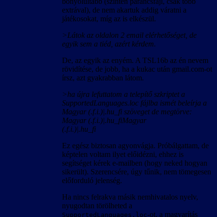
bonyolultabb (szintén parancsfájl, csak több
extrával), de nem akartuk addig váratni a
játékosokat, míg az is elkészül.
>Látok az oldalon 2 email elérhetőséget, de
egyik sem a tiéd, azért kérdem.
De, az egyik az enyém. A TSL16b az én nevem
rövidítése, de jobb, ha a kukac után gmail.com-ot
írsz, azt gyakrabban látom.
>ha újra lefuttatom a telepítő szkriptet a
SupportedLanguages.loc fájlba ismét beleírja a
Magyar (.f.i.)|.hu_fi szöveget de megtörve:
Magyar (.f.i.)|.hu_fiMagyar
(.f.i.)|.hu_fi
Ez egész biztosan agyonvágja. Próbálgattam, de
képtelen voltam ilyet előidézni, ehhez is
segítséget kérek e-mailben (hogy neked hogyan
sikerült). Szerencsére, úgy tűnik, nem tömegesen
előforduló jelenség.
Ha nincs felrakva másik nemhivatalos nyelv,
nyugodtan törölheted a
-ot, a magyarítás
SupportedLanguages.loc