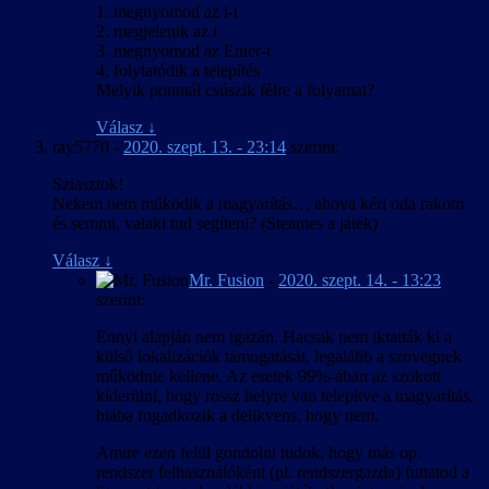
1. megnyomod az i-t
szükséges magyar feliratokat elhelyezve beazonosíthatóvá váljanak
2. megjelenik az i
azok a helyek és tereppontok, amelyeket a játékos tájékozódási
3. megnyomod az Enter-t
segítségként vagy feladatcélként a feliratozott párbeszédekben
4. folytatódik a telepítés
immár magyarul kap meg.
Melyik pontnál csúszik félre a folyamat?
Válasz
↓
ray5770
-
2020. szept. 13. - 23:14
szerint:
Sziasztok!
Nekem nem működik a magyarítás… ahova kéri oda rakom
és semmi, valaki tud segíteni? (Steames a játék)
Válasz
↓
Mr. Fusion
-
2020. szept. 14. - 13:23
szerint:
Ennyi alapján nem igazán. Hacsak nem iktatták ki a
külső lokalizációk támogatását, legalább a szövegnek
működnie kellene. Az esetek 99%-ában az szokott
kiderülni, hogy rossz helyre van telepítve a magyarítás,
hiába fogadkozik a delikvens, hogy nem.
Amire ezen felül gondolni tudok, hogy más op.
rendszer felhasználóként (pl. rendszergazda) futtatod a