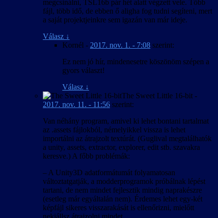
megcsinálni, TSL16b pár hét alatt végzett vele. Több
fájl, több idő, de ebben ő aligha fog tudni segíteni, mert
a saját projektjeinkre sem igazán van már ideje.
Válasz
↓
Kornél
-
2017. nov. 1. - 7:08
szerint:
Ez nem jó hír, mindenesetre köszönöm szépen a
gyors választ!
Válasz
↓
The Sweet Little 16-bit
-
2017. nov. 11. - 11:56
szerint:
Van néhány program, amivel ki lehet bontani tartalmat
az .assets fájlokból, némelyikkel vissza is lehet
importálni az átrajzolt textúrát. (Guglival megtalálhatók
a unity, assets, extractor, explorer, edit stb. szavakra
keresve.) A főbb problémák:
– A Unity3D adatformátumát folyamatosan
változtatgatják, a modderprogramok próbálnak lépést
tartani, de nem mindet fejlesztik mindig naprakészre
(esetleg már egyáltalán nem). Érdemes lehet egy-két
képfájl sikeres visszarakását is ellenőrizni, mielőtt
nekiállsz átrajzolni mindet.