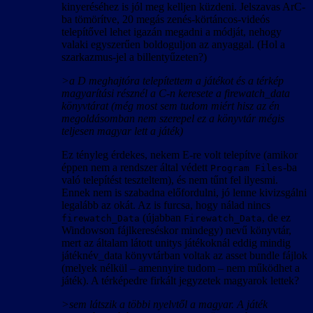
kinyeréséhez is jól meg kelljen küzdeni. Jelszavas ArC-
ba tömörítve, 20 megás zenés-körtáncos-videós
telepítővel lehet igazán megadni a módját, nehogy
valaki egyszerűen boldoguljon az anyaggal. (Hol a
szarkazmus-jel a billentyűzeten?)
>a D meghajtóra telepítettem a játékot és a térkép
magyarítási résznél a C-n keresete a firewatch_data
könyvtárat (még most sem tudom miért hisz az én
megoldásomban nem szerepel ez a könyvtár mégis
teljesen magyar lett a játék)
Ez tényleg érdekes, nekem E-re volt telepítve (amikor
éppen nem a rendszer által védett
-ba
Program Files
való telepítést teszteltem), és nem tűnt fel ilyesmi.
Ennek nem is szabadna előfordulni, jó lenne kivizsgálni
legalább az okát. Az is furcsa, hogy nálad nincs
(újabban
, de ez
firewatch_Data
Firewatch_Data
Windowson fájlkereséskor mindegy) nevű könyvtár,
mert az általam látott unitys játékoknál eddig mindig
játéknév_data könyvtárban voltak az asset bundle fájlok
(melyek nélkül – amennyire tudom – nem működhet a
játék). A térképedre firkált jegyzetek magyarok lettek?
>sem látszik a többi nyelvtől a magyar. A játék