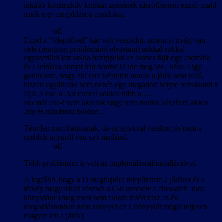
inkább konstruktív kritikát szeretnék ideröffenteni ezzel, majd
írnék egy megoldást a gondokra.
———– off ———–
Ezzel a “telepítővel” kár volt vesződni, amennyi nyűg van
vele (rengeteg problémáról olvastam) sokkal-sokkal
egyszerűbb lett volna bezippelni az összes fájlt egy csomiba
és a leírásba annyit írni bontsd ki ide meg ide.. kész. Úgy
gondolom, hogy aki erre képtelen annak a játék sem való,
hiszen egyáltalán nem nehéz egy megadott helyre bemásolni x
fájlt. Ezzel a .bat cuccal sokkal több a … .
Ha már exe-t nem akartok vagy nem tudtok készíteni akkor
.zip és mindenki boldog..
Tényleg nem bántásnak, de ez ágyúval verébre, és nem a
szebbik ágyúról van szó ráadásul..
———– off ———–
Több problémám is volt az implentálással/installációval.
A legfőbb, hogy a D meghajtóra telepítettem a játékot és a
térkép magyarítási résznél a C-n keresete a firewatch_data
könyvtárat (még most sem tudom miért hisz az én
megoldásomban nem szerepel ez a könyvtár mégis teljesen
magyar lett a játék).