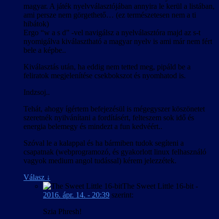
magyar. A játék nyelvválasztójában annyira le kerül a listában,
ami persze nem görgethető… (ez természetesen nem a ti
hibátok)
Ergo “w a s d” -vel navigálsz a nyelválasztóra majd az s-t
nyomigálva kiválasztható a magyar nyelv is ami már nem fért
bele a képbe..
Kiválasztás után, ha eddig nem tetted meg, pipáld be a
feliratok megjelenítése csekbokszot és nyomhatod is.
Indzsoj..
Tehát, ahogy ígértem befejezésül is mégegyszer köszönetet
szeretnék nyilvánítani a fordításért, felteszem sok idő és
energia belemegy és mindezt a fun kedvéért..
Szóval le a kalappal és ha bármiben tudok segíteni a
csapatnak (webprogramozó, és gyakorlott linux felhasználó
vagyok medium angol tudással) kérem jelezzétek.
Válasz
↓
The Sweet Little 16-bit
-
2016. ápr. 14. - 20:39
szerint:
Szia Phresh!