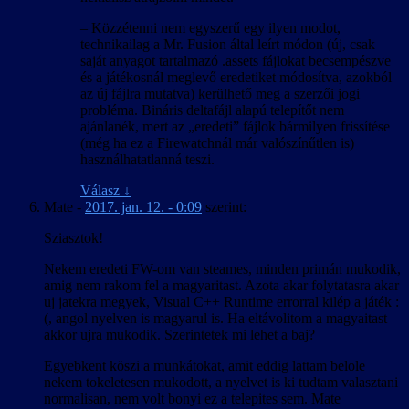
– Közzétenni nem egyszerű egy ilyen modot,
technikailag a Mr. Fusion által leírt módon (új, csak
saját anyagot tartalmazó .assets fájlokat becsempészve
és a játékosnál meglevő eredetiket módosítva, azokból
az új fájlra mutatva) kerülhető meg a szerzői jogi
probléma. Bináris deltafájl alapú telepítőt nem
ajánlanék, mert az „eredeti” fájlok bármilyen frissítése
(még ha ez a Firewatchnál már valószínűtlen is)
használhatatlanná teszi.
Válasz
↓
Mate
-
2017. jan. 12. - 0:09
szerint:
Sziasztok!
Nekem eredeti FW-om van steames, minden primán mukodik,
amig nem rakom fel a magyaritast. Azota akar folytatasra akar
uj jatekra megyek, Visual C++ Runtime errorral kilép a játék :
(, angol nyelven is magyarul is. Ha eltávolitom a magyaitast
akkor ujra mukodik. Szerintetek mi lehet a baj?
Egyebkent köszi a munkátokat, amit eddig lattam belole
nekem tokeletesen mukodott, a nyelvet is ki tudtam valasztani
normalisan, nem volt bonyi ez a telepites sem. Mate