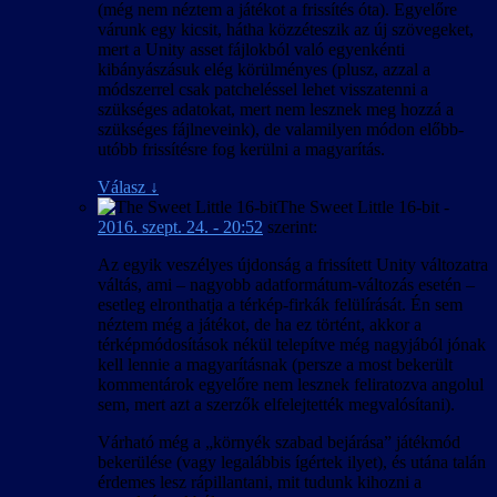
(még nem néztem a játékot a frissítés óta). Egyelőre
várunk egy kicsit, hátha közzéteszik az új szövegeket,
mert a Unity asset fájlokból való egyenkénti
kibányászásuk elég körülményes (plusz, azzal a
módszerrel csak patcheléssel lehet visszatenni a
szükséges adatokat, mert nem lesznek meg hozzá a
szükséges fájlneveink), de valamilyen módon előbb-
utóbb frissítésre fog kerülni a magyarítás.
Válasz
↓
The Sweet Little 16-bit
-
2016. szept. 24. - 20:52
szerint:
Az egyik veszélyes újdonság a frissített Unity változatra
váltás, ami – nagyobb adatformátum-változás esetén –
esetleg elronthatja a térkép-firkák felülírását. Én sem
néztem még a játékot, de ha ez történt, akkor a
térképmódosítások nékül telepítve még nagyjából jónak
kell lennie a magyarításnak (persze a most bekerült
kommentárok egyelőre nem lesznek feliratozva angolul
sem, mert azt a szerzők elfelejtették megvalósítani).
Várható még a „környék szabad bejárása” játékmód
bekerülése (vagy legalábbis ígértek ilyet), és utána talán
érdemes lesz rápillantani, mit tudunk kihozni a