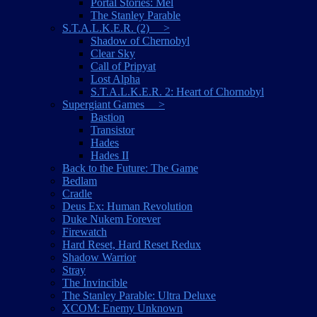
Portal Stories: Mel
The Stanley Parable
S.T.A.L.K.E.R. (2) >
Shadow of Chernobyl
Clear Sky
Call of Pripyat
Lost Alpha
S.T.A.L.K.E.R. 2: Heart of Chornobyl
Supergiant Games >
Bastion
Transistor
Hades
Hades II
Back to the Future: The Game
Bedlam
Cradle
Deus Ex: Human Revolution
Duke Nukem Forever
Firewatch
Hard Reset, Hard Reset Redux
Shadow Warrior
Stray
The Invincible
The Stanley Parable: Ultra Deluxe
XCOM: Enemy Unknown