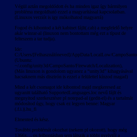
Végül aztán megoldódott és ha minden igaz így bármilyen
probléma megoldható ezzel a magyarítással kapcsolatban.
(Linuxos verziót is igy mókolhatod magyarrá)
Fogod és kibontod a két kabinet fájlt(.cab) a megfelelő helyre
akár winrar-al (linuxon nem bontottam még ezt a típust de
felteszem a tar tudja).
Ide:
C:/Users/[Felhasználóneved]/AppData/LocalLow/CampoSanto/
(Ubuntu:
~/.config/unity3d/CampoSanto/Firewatch/Localization),
(Más linuxon is gondolom ugyanez a “unity3d” kihagyásával
hacsaknem más disztrón is ezzel a felülettel kínzod magad)
Mind a két csomagot ide kibontod majd megkeresed az
ugyanitt található SupportedLanguages.loc nevű fájlt és
megnyitod szerkesztésre pl notepad-al (gedit-el) és a tartalmát
módosítod úgy, hogy csak ez legyen benne: Magyar
(.f.i.)|.hu_fi
Elmented és kész.
További problémát okozhat (nekem pl okozott), hogy még
1366x… os felbontásban sem látszik a többi nyelvtől a