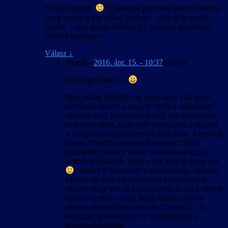
Ez jól hangzik.
Itt alattunk pont volt linuxos kérdés
(meg maces is jön néha), amihez – mint ki is derült
rögtön – nem igazán értünk, így szívesen fogadnánk
minden segítséget.
Válasz
↓
Phresh
-
2016. ápr. 15. - 10:37
szerint:
Oké, úgy tűnik 1-1
Mint utólag kiderült sok gond azért volt gond,
mert nem látszott a magyar nyelv a választható
nyelvek közt, felteszem sikerült nekik telepíteni
csak nem látták, hogy már választható a magyar
is a szipiszupi gördíthetetlen lista miatt. A tegnapi
írásom “további problémát okozhat” része
megoldotta néhány ember problémáját ezzel,
amiből következik, hogy a sok nem is olyan sok..
ezzel el is érkeztünk a hol részéhez.. szánom
bánom, de csak azt vásárolom ami kiérdemli
(feltéve hogy van rá kapacitásom) és ezt a játékot
még nem vittam végig hogy tudjam: torrent
oldalon ahonnét beszereztem 2 verzió is van
mind2nél problémáztak a magyarítással a
hozzászólásokban.