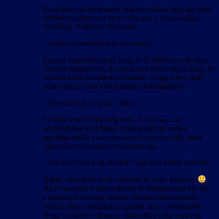
Köszönöm az észrevételt, ami egyáltalán nem off, mert
(többek között) pont ilyen célra van a hozzászólási
lehetőség. Próbálok válaszolni.
>(rengeteg problémáról olvastam)
Szabad megkérdeznem, hogy hol? Néhány nyilvános
fórumot megnéztem, de sehol sem láttam olyat, hogy ne
sikerült volna telepíteni valakinek. (Vagy lehet, hogy
nem csak az ilyen eset minősül problémának?)
>bontsd ki ide meg ide.. kész
Ez szép lenne, csak elég nem. A
terkep.cab
archívumban levő fájlok mindegyikével sorban
patchelni kell a
fájlt, tehát
sharedassets2.assets
valamilyen szkriptelésre szükség van.
>Ha már exe-t nem akartok vagy nem tudtok készíteni
Hááát, van olyan nevű varázslat is, hogy bat2exe.
Ha el akarnám rejteni a forrást és értelmetlenül növelni
a letöltendő csomag méretét, feltétlen alkalmaznék
valami olyan szerszámot, aminek .exe a végterméke.
Hogy a maces és linuxos változathoz még a szöveg