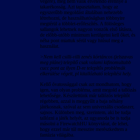
végére), még nem válik elvetendő erénnyé a
takarékosság. Azt tapasztaltam, hogy az
egyszerűbb megoldást általában nehezebb
létrehozni, de használhatóságban többnyire
megtérül a többlet-erőfeszítés. A fölösleges
sallangok lehetnek nagyon vonzók első látásra,
de előbb-utóbb minimum kerülgetni kell őket, és
néha pont miattuk sérül vagy hiúsul meg a
használat.
>Nem kell csilli-villi zenés körtáncos (jelszavas
meg pláne) telepítő csak valami kifinomultabb
cucc pont az ilyen D-re telepítős problémák
elkerülése végett, pl kitallózható telepítési hely.
Kellő óvatossággal csak azt mondhatom, hogy
igen, van olyan probléma, amit megold a tallózás
lehetősége. Készítettünk már tallózós telepítőt
régebben, azzal is meggyűlt a baja néhány
játékosnak, szóval az sem univerzális csodaszer,
sajnos. Különben meg, szerintem, aki be tudja
tallózni a játék helyét, az ugyanoda be is tudja
másolni a FirewatchHU könyvtárat, de lehet,
hogy ezzel már túl messzire merészkedtem a
fantázia világába.