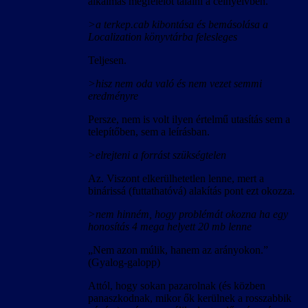
alkalmas megfelelőt találni a célnyelvben.
>a terkep.cab kibontása és bemásolása a
Localization könyvtárba felesleges
Teljesen.
>hisz nem oda való és nem vezet semmi
eredményre
Persze, nem is volt ilyen értelmű utasítás sem a
telepítőben, sem a leírásban.
>elrejteni a forrást szükségtelen
Az. Viszont elkerülhetetlen lenne, mert a
binárissá (futtathatóvá) alakítás pont ezt okozza.
>nem hinném, hogy problémát okozna ha egy
honosítás 4 mega helyett 20 mb lenne
„Nem azon múlik, hanem az arányokon.”
(Gyalog-galopp)
Attól, hogy sokan pazarolnak (és közben
panaszkodnak, mikor ők kerülnek a rosszabbik