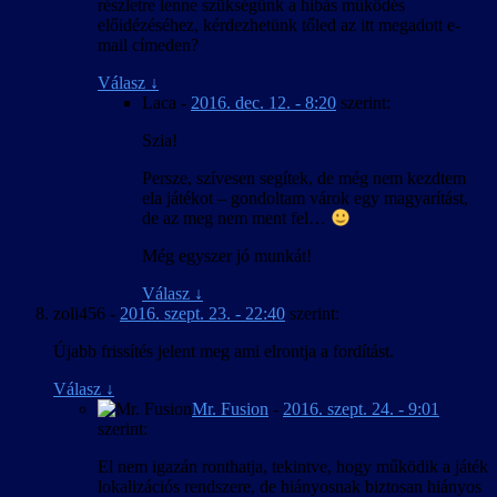
részletre lenne szükségünk a hibás működés
előidézéséhez, kérdezhetünk tőled az itt megadott e-
mail címeden?
Válasz
↓
Laca
-
2016. dec. 12. - 8:20
szerint:
Szia!
Persze, szívesen segítek, de még nem kezdtem
ela játékot – gondoltam várok egy magyarítást,
de az meg nem ment fel…
Még egyszer jó munkát!
Válasz
↓
zoli456
-
2016. szept. 23. - 22:40
szerint:
Újabb frissítés jelent meg ami elrontja a fordítást.
Válasz
↓
Mr. Fusion
-
2016. szept. 24. - 9:01
szerint:
El nem igazán ronthatja, tekintve, hogy működik a játék
lokalizációs rendszere, de hiányosnak biztosan hiányos