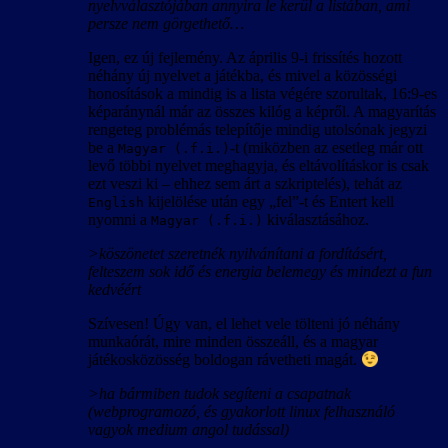
nyelvválasztójában annyira le kerül a listában, ami
persze nem görgethető…
Igen, ez új fejlemény. Az április 9-i frissítés hozott
néhány új nyelvet a játékba, és mivel a közösségi
honosítások a mindig is a lista végére szorultak, 16:9-es
képaránynál már az összes kilóg a képről. A magyarítás
rengeteg problémás telepítője mindig utolsónak jegyzi
be a
-t (miközben az esetleg már ott
Magyar (.f.i.)
levő többi nyelvet meghagyja, és eltávolításkor is csak
ezt veszi ki – ehhez sem árt a szkriptelés), tehát az
kijelölése után egy „fel”-t és Entert kell
English
nyomni a
kiválasztásához.
Magyar (.f.i.)
>köszönetet szeretnék nyilvánítani a fordításért,
felteszem sok idő és energia belemegy és mindezt a fun
kedvéért
Szívesen! Úgy van, el lehet vele tölteni jó néhány
munkaórát, mire minden összeáll, és a magyar
játékosközösség boldogan rávetheti magát.
>ha bármiben tudok segíteni a csapatnak
(webprogramozó, és gyakorlott linux felhasználó
vagyok medium angol tudással)