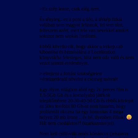
>Ez szép lenne, csak elég nem.
És tényleg.. ez a pont a tiéd, a térkép firkái
valóban nem magyar feliratok, fel sem tűnt,
felteszem azért, mert tele van nevekkel amiket
sokszor nem szokás fordítani.
Ebből következik, hogy akkor a terkep.cab
kibontása és bemásolása a Localization
könyvtárba felesleges, hisz nem oda való és nem
vezet semmi eredményre.
> elrejteni a forrást szükségtelen
>értelmetlenül növelni a csomag méretét
Egy olyan világban ahol egy 20 perces film is
1.5-5Gb Gb és a komolyabb játékok
telepítőmérete 20-30-40-50 Gb és ebből kitelepít
az 50es további 80 Gb-ot nem hinném, hogy
problémát okozna ha egy honosítás 4 mega
helyett 20 mb lenne .. és hé, ilyenben élünk!
Hát nem csodálatos?! (szarkazmus jel)
Nem kell csilli-villi zenés körtáncos (jelszavas