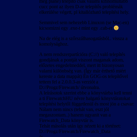
meg pláne) telepítő csak valami kifinomultabb
cucc pont az ilyen D-re telepítős problémák
elkerülése végett, pl kitallózható telepítési hely.
Semmivel sem nehezebb Linuxon (se Mac-en)
kicsomizni egy .exe-t mint egy .cab-et
Na de elég is a szőrszálhasogatásból.. vissza a
komolysághoz.
A nem rendszerpartícióra (C://) való telepítés
gondjának a pontját viszont maganak adom,
előzetes engedelmeddel, mert itt bizonyosan
valami különbség van. (Így már érthető miért
kereste a data mappát) Én GOG-os telepítővel
tettem fel a 2.0.0.3-as verziót a
D://Progz/Firewatch/ útvonalra.
A leírásotok szerint ebbe a könyvtárba kell tenni
a ti FirewatchHU névre halgató könyvtáratokat
telepítési helytől függetlenül és most jön a csavar:
Nálam nem nincs (tehát van, eszt jól
megaszontam..) hanem ugyanit van a
Firewatch_Data könyvtár is.
Tehát másolás után így nézett ki a történet:
D://Progz/Firewatch/Firewatch_Data
és