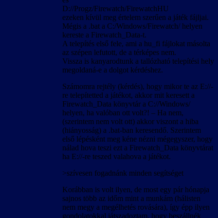
D://Progz/Firewatch/FirewatchHU
ezeken kívül meg értelem szerűen a játék fájljai.
Mégis a .bat a C:/Windows/Firewatch/ helyen
kereste a Firewatch_Data-t.
A telepítés első fele, ami a hu_fi fájlokat másolta
az szépen lefutott, de a térképes nem.
Vissza is kanyarodtunk a tallózható telepítési hely
megoldaná-e a dolgot kérdéshez.
Számomra rejtély (kérdés), hogy mikor te az E://-
re telepítetted a játékot, akkor mit keresett a
Firewatch_Data könyvtár a C://Windows/
helyen, ha valóban ott volt?! – Ha nem,
(szerintem nem volt ott) akkor viszont a hiba
(hiányosság) a .bat-ban keresendő. Szerintem
első lépésként meg kéne nézni mégegyszer, hogy
nálad hova teszi ezt a Firewatch_Data könyvtárat
ha E://-re teszed valahova a játékot.
>szívesen fogadnánk minden segítséget
Korábban is volt ilyen, de most egy pár hónapja
sajnos több az időm mint a munkám (hálisten
nem megy a megélhetés rovására), így épp ilyen
gondolatokkal játszadoztam, hogy beszállnék