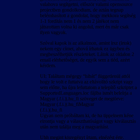
valahova segítgetni, először valami opensource
projectben gondolkodtam, de aztán tegnap
belémhasított a gondolat, hogy mekkora segítség
1-1 fordítás nem 1 és nem 2 játékot nem
játszottam volna ki angolul, mert én már csak
ilyen vagyok.
Szóval kapok is az alkalmon, amint írsz (írtok)
nekem egy címet, ahová írhatok ez ügyben és
megbeszélhetjük részleteket. Látok az oldalon 2
email elérhetőséget, de egyik sem a tiéd, azért
kérdem.
UI: Találtam mégegy “hibát” függetlenül attól
hogy le volt e futtatva az eltávolító szkript vagy
sem előtte, ha újra lefuttatom a telepítő szkriptet a
SupportedLanguages.loc fájlba ismét beleírja a
Magyar (.f.i.)|.hu_fi szöveget de megtörve:
Magyar (.f.i.)|.hu_fiMagyar
(.f.i.)|.hu_fi
Ugyan nem próbáltam ki, de ha tippelnem kéne
elrontja vagy a választhatóságot vagy kiválasztás
után nem találja meg a magyarítást.
Uhh megint kisregényt írtam, elnézést érte.