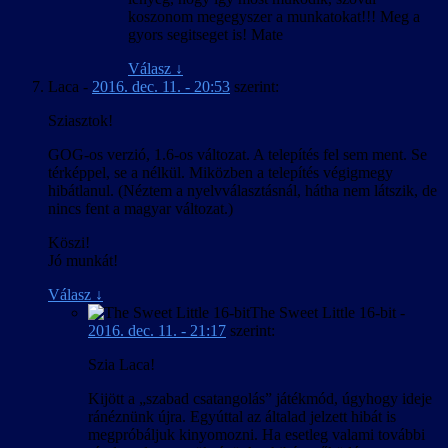
koszonom megegyszer a munkatokat!!! Meg a
gyors segitseget is! Mate
Válasz
↓
Laca
-
2016. dec. 11. - 20:53
szerint:
Sziasztok!
GOG-os verzió, 1.6-os változat. A telepítés fel sem ment. Se
térképpel, se a nélkül. Miközben a telepítés végigmegy
hibátlanul. (Néztem a nyelvválasztásnál, hátha nem látszik, de
nincs fent a magyar változat.)
Köszi!
Jó munkát!
Válasz
↓
The Sweet Little 16-bit
-
2016. dec. 11. - 21:17
szerint:
Szia Laca!
Kijött a „szabad csatangolás” játékmód, úgyhogy ideje
ránéznünk újra. Egyúttal az általad jelzett hibát is
megpróbáljuk kinyomozni. Ha esetleg valami további