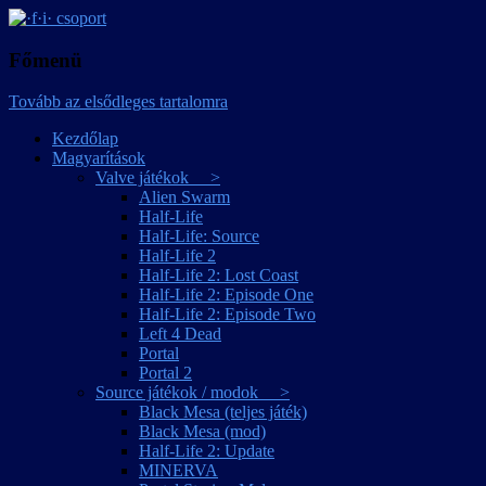
játékmagyarítások
·f·i· csoport
Főmenü
Tovább az elsődleges tartalomra
Kezdőlap
Magyarítások
Valve játékok >
Alien Swarm
Half-Life
Half-Life: Source
Half-Life 2
Half-Life 2: Lost Coast
Half-Life 2: Episode One
Half-Life 2: Episode Two
Left 4 Dead
Portal
Portal 2
Source játékok / modok >
Black Mesa (teljes játék)
Black Mesa (mod)
Half-Life 2: Update
MINERVA