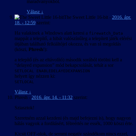
maradványokból.
Válasz
↓
The Sweet Little 16-bit
-
2016. ápr.
18. - 12:59
szerint:
Ha valakinek a Windows alatt keresi a
firewatch_Data
mappát a telepítő, a hibát valószínűleg a telepített játék elérési
útjában található felkiáltójel okozza, és van rá megoldás
(köszi,
Phresh
!):
a telepítő (és az eltávolító) második sorából törölni kell a
“delayed expansion” mód bekapcsolását, tehát a sor
SETLOCAL ENABLEDELAYEDEXPANSION
helyett így nézzen ki:
SETLOCAL
Válasz
↓
Phresh
-
2016. ápr. 14. - 11:32
szerint:
Sziasztok!
Szeretném azzal kezdeni (és majd befejezni is), hogy nagyon
hálás vagyok a fordításért, félreértés ne essék, 1000 köszi érte.
Kicsit OFF-olok, de semmi negatív szándékom nincs ezzel,