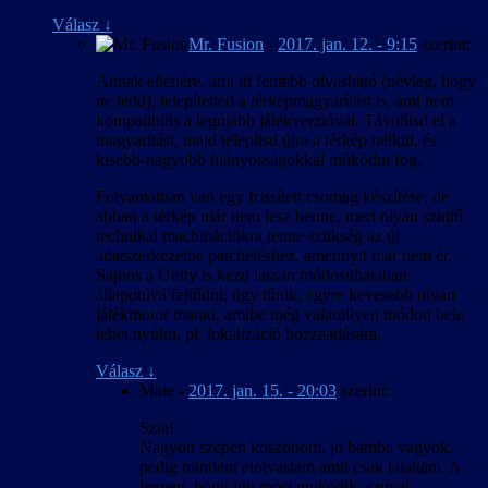
Válasz
↓
Mr. Fusion
-
2017. jan. 12. - 9:15
szerint:
Annak ellenére, ami itt fentebb olvasható (névleg, hogy
ne tedd), telepítetted a térképmagyarítást is, ami nem
kompatibilis a legújabb játékverzióval. Távolítsd el a
magyarítást, majd telepítsd újra a térkép nélkül, és
kisebb-nagyobb hiányosságokkal működni fog.
Folyamatban van egy frissített csomag készítése, de
abban a térkép már nem lesz benne, mert olyan szintű
technikai machinációkra lenne szükség az új
adatszerkezetbe patcheléshez, amennyit már nem ér.
Sajnos a Unity is kezd lassan módosíthatatlan
állapotúvá fejlődni; úgy tűnik, egyre kevesebb olyan
játékmotor marad, amibe még valamilyen módon bele
lehet nyúlni, pl. lokalizáció hozzáadására.
Válasz
↓
Mate
-
2017. jan. 15. - 20:03
szerint:
Szia!
Nagyon szepen koszonom, jo bamba vagyok,
pedig mindent elolvastam amit csak talaltam. A
lenyeg, hogy igy most mukodik, szoval