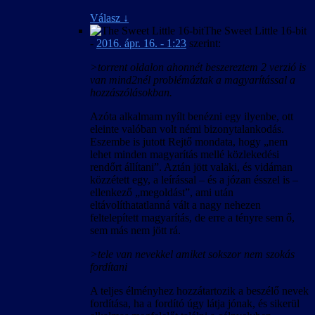
Válasz
↓
The Sweet Little 16-bit
-
2016. ápr. 16. - 1:23
szerint:
>torrent oldalon ahonnét beszereztem 2 verzió is
van mind2nél problémáztak a magyarítással a
hozzászólásokban.
Azóta alkalmam nyílt benézni egy ilyenbe, ott
eleinte valóban volt némi bizonytalankodás.
Eszembe is jutott Rejtő mondata, hogy „nem
lehet minden magyarítás mellé közlekedési
rendőrt állítani”. Aztán jött valaki, és vidáman
közzétett egy, a leírással – és a józan ésszel is –
ellenkező „megoldást”, ami után
eltávolíthatatlanná vált a nagy nehezen
feltelepített magyarítás, de erre a tényre sem ő,
sem más nem jött rá.
>tele van nevekkel amiket sokszor nem szokás
fordítani
A teljes élményhez hozzátartozik a beszélő nevek
fordítása, ha a fordító úgy látja jónak, és sikerül