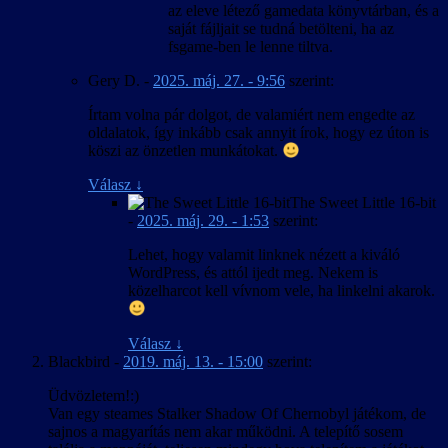
az eleve létező gamedata könyvtárban, és a
saját fájljait se tudná betölteni, ha az
fsgame-ben le lenne tiltva.
Gery D.
-
2025. máj. 27. - 9:56
szerint:
Írtam volna pár dolgot, de valamiért nem engedte az
oldalatok, így inkább csak annyit írok, hogy ez úton is
köszi az önzetlen munkátokat.
Válasz
↓
The Sweet Little 16-bit
-
2025. máj. 29. - 1:53
szerint:
Lehet, hogy valamit linknek nézett a kiváló
WordPress, és attól ijedt meg. Nekem is
közelharcot kell vívnom vele, ha linkelni akarok.
Válasz
↓
Blackbird
-
2019. máj. 13. - 15:00
szerint:
Üdvözletem!:)
Van egy steames Stalker Shadow Of Chernobyl játékom, de
sajnos a magyarítás nem akar működni. A telepítő sosem