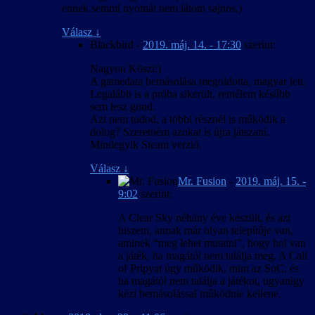
ennek semmi nyomát nem látom sajnos.)
Válasz
↓
Blackbird
-
2019. máj. 14. - 17:30
szerint:
Nagyon Köszi:)
A gamedata bemásolása megoldotta, magyar lett.
Legalább is a próba sikerült, remélem később
sem lesz gond.
Azt nem tudod, a többi résznél is működik a
dolog? Szeretném azokat is újra játszani.
Mindegyik Steam verzió.
Válasz
↓
Mr. Fusion
-
2019. máj. 15. -
9:02
szerint:
A Clear Sky néhány éve készült, és azt
hiszem, annak már olyan telepítője van,
aminek “meg lehet mutatni”, hogy hol van
a játék, ha magától nem találja meg. A Call
of Pripyat úgy működik, mint az SoC, és
ha magától nem találja a játékot, ugyanigy
kézi bemásolással működnie kellene.