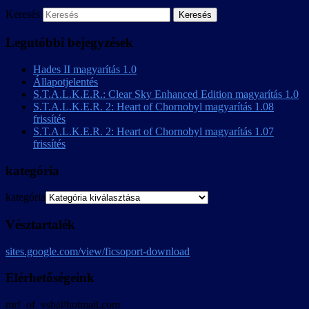
Keresés
Legutóbbi bejegyzések
Hades II magyarítás 1.0
Állapotjelentés
S.T.A.L.K.E.R.: Clear Sky Enhanced Edition magyarítás 1.0
S.T.A.L.K.E.R. 2: Heart of Chornobyl magyarítás 1.08
frissítés
S.T.A.L.K.E.R. 2: Heart of Chornobyl magyarítás 1.07
frissítés
kategória
kategória
Vésztartalék
sites.google.com/view/ficsoport-download
Elérhetőségeink
mrf_of_vsb@hotmail.com