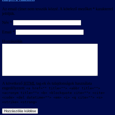
Az email címet nem tesszük közzé.
A kötelező mezőket
*
karakterrel
jelöljük.
Név
*
Email
*
Hozzászólás
A következő
HTML
tag-ek és tulajdonságok használata
engedélyezett:
<a href="" title=""> <abbr title="">
<acronym title=""> <b> <blockquote cite=""> <cite>
<code> <del datetime=""> <em> <i> <q cite=""> <s>
<strike> <strong>