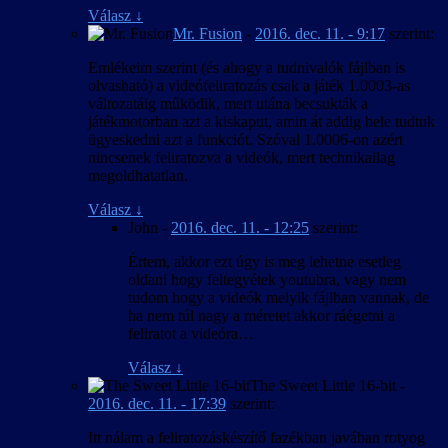
Válasz
↓
Mr. Fusion
-
2016. dec. 11. - 9:17
szerint:
Emlékeim szerint (és ahogy a tudnivalók fájlban is
olvasható) a videófeliratozás csak a játék 1.0003-as
változatáig működik, mert utána becsukták a
játékmotorban azt a kiskaput, amin át addig bele tudtuk
ügyeskedni azt a funkciót. Szóval 1.0006-on azért
nincsenek feliratozva a videók, mert technikailag
megoldhatatlan.
Válasz
↓
John
-
2016. dec. 11. - 12:25
szerint:
Értem, akkor ezt úgy is meg lehetne esetleg
oldani hogy feltegyétek youtubra, vagy nem
tudom hogy a videók melyik fájlban vannak, de
ha nem túl nagy a méretet akkor ráégetni a
feliratot a videóra…
Válasz
↓
The Sweet Little 16-bit
-
2016. dec. 11. - 17:39
szerint:
Itt nálam a feliratozáskészítő fazékban javában rotyog