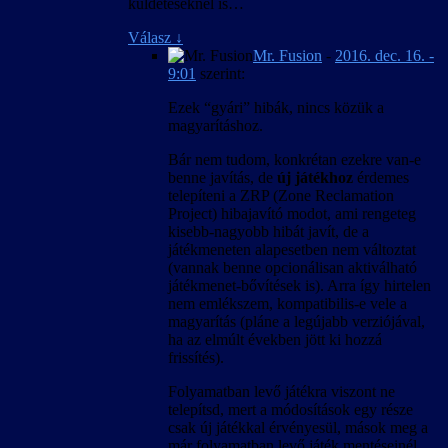
küldetéseknél is…
Válasz
↓
Mr. Fusion
-
2016. dec. 16. -
9:01
szerint:
Ezek “gyári” hibák, nincs közük a
magyarításhoz.
Bár nem tudom, konkrétan ezekre van-e
benne javítás, de
új játékhoz
érdemes
telepíteni a ZRP (Zone Reclamation
Project) hibajavító modot, ami rengeteg
kisebb-nagyobb hibát javít, de a
játékmeneten alapesetben nem változtat
(vannak benne opcionálisan aktiválható
játékmenet-bővítések is). Arra így hirtelen
nem emlékszem, kompatibilis-e vele a
magyarítás (pláne a legújabb verziójával,
ha az elmúlt években jött ki hozzá
frissítés).
Folyamatban levő játékra viszont ne
telepítsd, mert a módosítások egy része
csak új játékkal érvényesül, mások meg a
már folyamatban levő játék mentéseinél