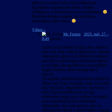
szövegkészlet csak úgy lesz egységes, ha új
játék (ez is benne volt a régi fordításban).
játékot indítunk, és nem váltunk nyelvet
Egyébként valamennyire értek a Stalker
közben.
fordításhoz, a StalkerSoup-ot én fordítottam.
Remélem tudtam segíteni. Ha nem írtam
újdonságot, akkor bocsi.
Válasz
↓
Mr. Fusion
-
2025. máj. 27. -
8:49
szerint:
Azért van jó néhány új fájl, ami a régiben
nem volt, meg a létező fájlokban is vannak
változások, plusz az új feliratozó rendszer,
ami alá be kell faragni a feliratszövegeket
az új fájlba. De egyébként a szövegfájlok
nagyja tényleg szinte megegyezik a
régivel.
Az fsgame piszkálást nem értem, máshol is
láttam már, hogy mondják, hogy azt át kell
írni. Nem kell, engedélyezve van benne a
külső fájlok betöltése (sőt, én úgy
emlékszem, hogy már a régiben se kellett,
mert valamelyik utolsó frissítésben
átállították), már csak azért is, mert az
előrenderelt videók is külső fájlban vannak