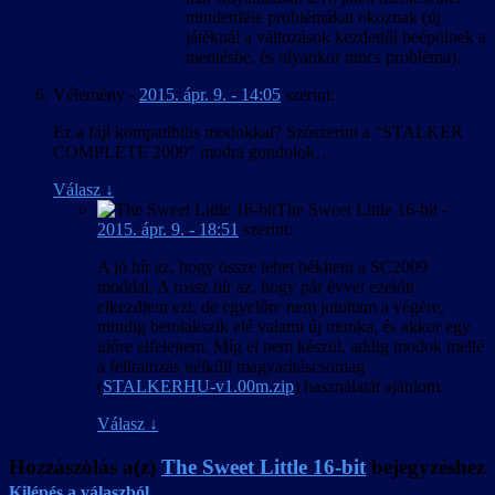
mindenféle problémákat okoznak (új
játéknál a változások kezdettől beépülnek a
mentésbe, és olyankor nincs probléma).
Vélemény
-
2015. ápr. 9. - 14:05
szerint:
Ez a fájl kompatibilis modokkal? Szószerint a “STALKER
COMPLETE 2009″ modra gondolok…
Válasz
↓
The Sweet Little 16-bit
-
2015. ápr. 9. - 18:51
szerint:
A jó hír az, hogy össze lehet békíteni a SC2009
moddal. A rossz hír az, hogy pár évvel ezelőtt
elkezdtem ezt, de egyelőre nem jutottam a végére,
mindig betolakszik elé valami új munka, és akkor egy
időre elfelejtem. Míg el nem készül, addig modok mellé
a feliratozás nélküli magyarításcsomag
(
STALKERHU-v1.00m.zip
) használatát ajánlom.
Válasz
↓
Hozzászólás a(z)
The Sweet Little 16-bit
bejegyzéshez
Kilépés a válaszból