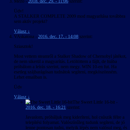
Mezo
-
2018. dec. 29. - 11:06
szerint:
Üdv!
A STALKER COMPLETE 2009 mod magyarítása továbbra
sem aktív projekt?
Válasz
↓
VAskatona
-
2016. dec. 17. - 14:08
szerint:
Sziasztok!
Most vettem steamről a Stalker Shadow of Chernobyl játékot,
de nem sikerül a magyarítás. Letöltöttem a fájlt, de hiába
próbálom a leírás szerint, nem megy. WIN 10-en fut. Ha
esetleg szájbarágósan tudnátok segíteni, megköszönném.
Lehet emailban is.
Üdv
Válasz
↓
The Sweet Little 16-bit
-
2016. dec. 18. - 16:21
szerint:
Javaslom, próbáljuk meg kideríteni, hol csúszik félre a
telepítési folyamat. Valószínűleg tudunk segíteni, de jó
lenne pontosan tudni, melyik lépés nem valósul meg, és