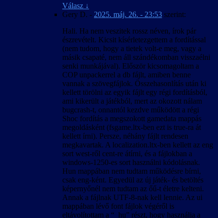
eredményező paraméterek.
Válasz
↓
A 4:3-tól eltérő képarány okozta hibák javítva.
Gery D.
-
2025. máj. 26. - 23:53
szerint:
A kimerítő módszerkeresés és sokszori
kipróbálás ellenére előfordulhatnak felirat-
Hali. Ha nem veszitek rossz néven, írok pár
időzítési hibák bizonyos esetekben, különösen
észrevételt. Kicsit kísérletezgettem a fordítással
a rendszerindítás utáni első videó
(nem tudom, hogy a tietek volt-e meg, vagy a
lejátszásakor.
másik csapaté, nem áll szándékomban visszaélni
Hogy elkerüljük a játék váratlan kilépését,
senki munkájával). Először kicsomagoltam a
fagyását és nem megfelelő viselkedését, a
COP unpackerrel a db fájlt, amiben benne
felirattal lejátszott videók közben az Esc
vannak a szövegfájlok. Összehasonlítás után ki
billentyű le van tiltva, tehát (a játék bevezető
kellett törölni az egyik fájlt egy régi fordításból,
videóját kivéve) nem lehet őket leállítani.
ami kikerült a játékból, mert az okozott nálam
bugcrash-t, onnantól kezdve működött a régi
2007. április 25. – v1.00
Shoc fordítás a megszokott gamedata mappás
A magyar szöveg a játék 1.0001-es változata
megoldásként (fsgame.ltx-ben ezt is true-ra át
alapján készült.
kellett írni). Persze, néhány fájlt rendesen
Igyekeztünk megőrizni a hibamentességet az
megkavartak. A localization.ltx-ben kellett az eng
1.0000-ás változattal is.
sort west-ről cent-re átírni, és a fájlokban a
Ez a honosítás a játékállások betölthetőségét
windows-1250-es sort használni kódolásnak.
nem befolyásolja, de a betöltött játékban
Hun mappában nem tudtam működésre bírni,
előfordulhatnak anomáliák a nevek körül is.
csak eng-ként. Egyedül az új játék- és betöltés
Ennek oka valószínűleg az lehet, hogy az új
képernyőnél nem tudtam az őű-t életre kelteni.
játék kezdésekor érvényes nyelven kiosztott
Annak a fájlnak UTF-8-nak kell lennie. Az ui
névsor és a megszerzett rejtekhely-leírások
mappában lévő font fájlok végéről is
belekerülnek a kimentett játékállásba. A
eltávolítottam a “_hu” részt, hogy használja a