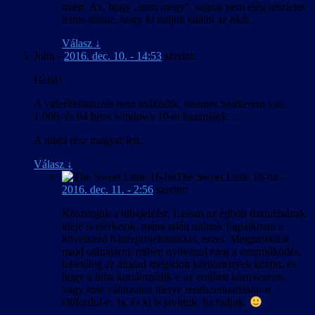
miért. Az, hogy „nem megy”, sajnos nem elég részletes
leírás ahhoz, hogy ki tudjuk találni az okát.
Válasz
↓
John
-
2016. dec. 10. - 14:53
szerint:
Helló!
A videófeliratozás nem működik, steames Stalkerem van,
1.006, és 64 bites windows 10-et használok….
A többi rész magyar lett..
Válasz
↓
The Sweet Little 16-bit
-
2016. dec. 11. - 2:56
szerint:
Köszönjük a hibajelzést. Lassan az égbolt tisztulásának
ideje is elérkezik, utána talán tudunk foglalkozni a
következő háttérprojektünkkel, ezzel. Megpróbálok
majd utánajárni, miben nyilvánul meg a nemműködés,
lehetőleg az általad megadott körülmények között, és
hogy a hiba korlátozódik-e az említett környezetre,
vagy más változaton illetve rendszerkiadáson is
előfordul-e. Ja, és ki is javítjuk, ha tudjuk.