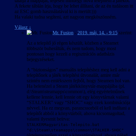
találja a mappáját, teljesen mindegy hova telepítem a játékot.
A fekete táblán írja, hogy be lehet állítani, de az én tudásom itt
az ESC gomb használatával ki is merült:)))
Ha valaki tudna segíteni, azt nagyon megköszönném.
Válasz
↓
Mr. Fusion
-
2019. máj. 14. - 9:15
szerint:
Az a telepítő jó régen készült, közben a Steamet
többször buherálták, és nem tudom, hogy most
pontosan hogy kezeli a regisztrációs adatbázis
bejegyzéseket.
A “biztonságos” manuális telepítéshez meg kell adni a
telepítőnek a játék telepítési útvonalát, amire már
szintén nem emlékszem fejből, hogy Steamen hol van.
Ha belenézel a Steam játékkönyvtár-mappájába (pl.
d:\Steam\steamapps\common\), elég egyértelműnek
kellene lennie, kell lennie ott egy könyvtárnak valami
“STALKER” vagy “SHOC” vagy ezek kombinációja
névvel. Ha ez megvan, parancssorból el kell indítani a
telepítőt abból a könyvtárból, ahova kicsomagoltad,
valami ilyesmit beírva:
STALKERMagyaritas-Telepito.bat
"d:\Steam\steamapps\common\STALKER-SHOC"
(értelemszerűen azzal a könyvtárnévvel, ahova nálad