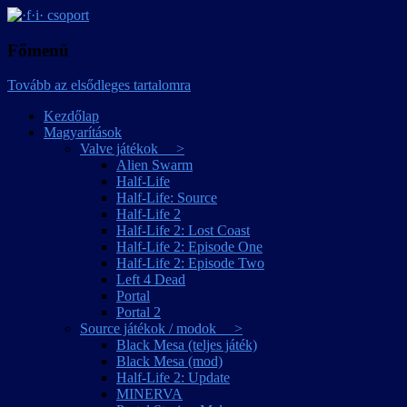
játékmagyarítások
·f·i· csoport
Főmenü
Tovább az elsődleges tartalomra
Kezdőlap
Magyarítások
Valve játékok >
Alien Swarm
Half-Life
Half-Life: Source
Half-Life 2
Half-Life 2: Lost Coast
Half-Life 2: Episode One
Half-Life 2: Episode Two
Left 4 Dead
Portal
Portal 2
Source játékok / modok >
Black Mesa (teljes játék)
Black Mesa (mod)
Half-Life 2: Update
MINERVA