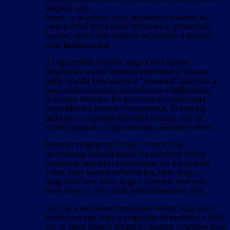
telepítve van)
Ennek az az előnye, hogy telepítéskor ellenőrzi az
esetleg létező fájlok miatti ütközéseket, játékverziót,
egyebet, illetve eltávolításkor helyreállítja a telepítés
előtti fájlállapotokat.
Az egyszerűbb telepítés, hogy a fenti módon
megkeresed a játék telepítési könyvtárát a Steamen
belül, és abba belemásolod a “gamedata” könyvtárt a
magyarításcsomagból, engedélyezve a fájlfelülírást,
ha/amikor rákérdez. Ezt követően nem lehet majd
visszaállítani a korábbi fájlállapotokat, és nem fog
működni a magyarítás eltávolító eszköze sem, de
elvileg magának a magyarításnak működnie kellene.
Érdemes megjegyezni, hogy a fentiek csak
módosítatlan játéknál igazak, ha bármilyen modot
telepítettél, nem lehet megmondani, mi fog történni.
Lehet, hogy minden működni fog, lehet, hogy a
magyarítás nem, lehet, hogy valamelyik mod nem,
lehet, hogy az egész játék használhatatlanná válik.
(Az már a történelem homályába veszett, hogy miért
emlékszem úgy, hogy a magyarítás kompatibilis a ZRP-
vel, az egyik legjobb hibajavító moddal, miközben most