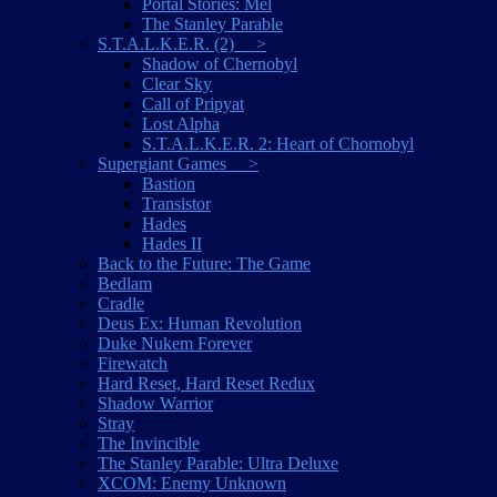
Portal Stories: Mel
The Stanley Parable
S.T.A.L.K.E.R. (2) >
Shadow of Chernobyl
Clear Sky
Call of Pripyat
Lost Alpha
S.T.A.L.K.E.R. 2: Heart of Chornobyl
Supergiant Games >
Bastion
Transistor
Hades
Hades II
Back to the Future: The Game
Bedlam
Cradle
Deus Ex: Human Revolution
Duke Nukem Forever
Firewatch
Hard Reset, Hard Reset Redux
Shadow Warrior
Stray
The Invincible
The Stanley Parable: Ultra Deluxe
XCOM: Enemy Unknown