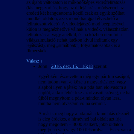
az újabb változaton is működőképes videófeliratozás
(kis megszorítás, hogy az új lejátszási módszerrel az
eredeti két hangcsatorna közül csak az egyik szólhat
mindkét oldalon, azaz monó hanggal élvezhető a
feliratozott videó). A videolejátszó mod beépítésével
külön is megnézhetővé válnak a videók, választhatóan
feliratozással vagy anélkül, és ha közben nem fut a
világszimuláció (tehát játékon kívül indítunk egy
lejátszást), még „simábbak”, folyamatosabbak is a
filmecskék.
Válasz
↓
John
-
2016. dec. 15. - 16:18
szerint:
Egyébként észrevettem még egy pár furcsaságot,
nem tudom van -e köze a magyarításhoz, vagy
alapból ilyen a játék; ha a pda-ban elolvasom a
naplót, akkor fehér lesz az olvasott szöveg, de ha
újból megnyitom a pda-t minden olyan lesz,
mintha nem olvastam volna semmit.
A másik meg hogy a pda-nál a kimutatás résznél
is elég érdekes, a hírnévnél bal oldalt azt írja
hogy megöltem + 3000 stalkert, jobb oldalon
meg jó ha van vagy 100 felsorolva… És ez van a