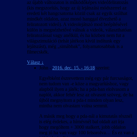
az újabb változaton is működőképes videófeliratozás
(kis megszorítás, hogy az új lejátszási módszerrel az
eredeti két hangcsatorna közül csak az egyik szólhat
mindkét oldalon, azaz monó hanggal élvezhető a
feliratozott videó). A videolejátszó mod beépítésével
külön is megnézhetővé válnak a videók, választhatóan
feliratozással vagy anélkül, és ha közben nem fut a
világszimuláció (tehát játékon kívül indítunk egy
lejátszást), még „simábbak”, folyamatosabbak is a
filmecskék.
Válasz
↓
John
-
2016. dec. 15. - 16:18
szerint:
Egyébként észrevettem még egy pár furcsaságot,
nem tudom van -e köze a magyarításhoz, vagy
alapból ilyen a játék; ha a pda-ban elolvasom a
naplót, akkor fehér lesz az olvasott szöveg, de ha
újból megnyitom a pda-t minden olyan lesz,
mintha nem olvastam volna semmit.
A másik meg hogy a pda-nál a kimutatás résznél
is elég érdekes, a hírnévnél bal oldalt azt írja
hogy megöltem + 3000 stalkert, jobb oldalon
meg jó ha van vagy 100 felsorolva… És ez van a