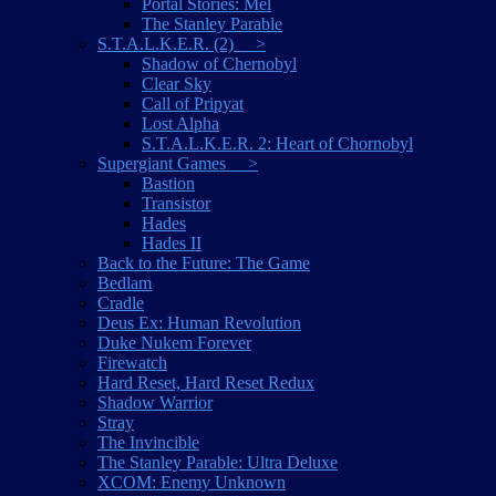
Portal Stories: Mel
The Stanley Parable
S.T.A.L.K.E.R. (2) >
Shadow of Chernobyl
Clear Sky
Call of Pripyat
Lost Alpha
S.T.A.L.K.E.R. 2: Heart of Chornobyl
Supergiant Games >
Bastion
Transistor
Hades
Hades II
Back to the Future: The Game
Bedlam
Cradle
Deus Ex: Human Revolution
Duke Nukem Forever
Firewatch
Hard Reset, Hard Reset Redux
Shadow Warrior
Stray
The Invincible
The Stanley Parable: Ultra Deluxe
XCOM: Enemy Unknown