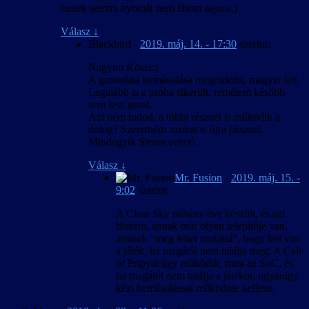
ennek semmi nyomát nem látom sajnos.)
Válasz
↓
Blackbird
-
2019. máj. 14. - 17:30
szerint:
Nagyon Köszi:)
A gamedata bemásolása megoldotta, magyar lett.
Legalább is a próba sikerült, remélem később
sem lesz gond.
Azt nem tudod, a többi résznél is működik a
dolog? Szeretném azokat is újra játszani.
Mindegyik Steam verzió.
Válasz
↓
Mr. Fusion
-
2019. máj. 15. -
9:02
szerint:
A Clear Sky néhány éve készült, és azt
hiszem, annak már olyan telepítője van,
aminek “meg lehet mutatni”, hogy hol van
a játék, ha magától nem találja meg. A Call
of Pripyat úgy működik, mint az SoC, és
ha magától nem találja a játékot, ugyanigy
kézi bemásolással működnie kellene.