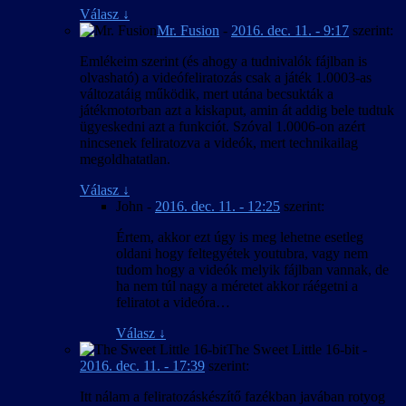
Válasz
↓
Mr. Fusion
-
2016. dec. 11. - 9:17
szerint:
Emlékeim szerint (és ahogy a tudnivalók fájlban is
olvasható) a videófeliratozás csak a játék 1.0003-as
változatáig működik, mert utána becsukták a
játékmotorban azt a kiskaput, amin át addig bele tudtuk
ügyeskedni azt a funkciót. Szóval 1.0006-on azért
nincsenek feliratozva a videók, mert technikailag
megoldhatatlan.
Válasz
↓
John
-
2016. dec. 11. - 12:25
szerint:
Értem, akkor ezt úgy is meg lehetne esetleg
oldani hogy feltegyétek youtubra, vagy nem
tudom hogy a videók melyik fájlban vannak, de
ha nem túl nagy a méretet akkor ráégetni a
feliratot a videóra…
Válasz
↓
The Sweet Little 16-bit
-
2016. dec. 11. - 17:39
szerint:
Itt nálam a feliratozáskészítő fazékban javában rotyog