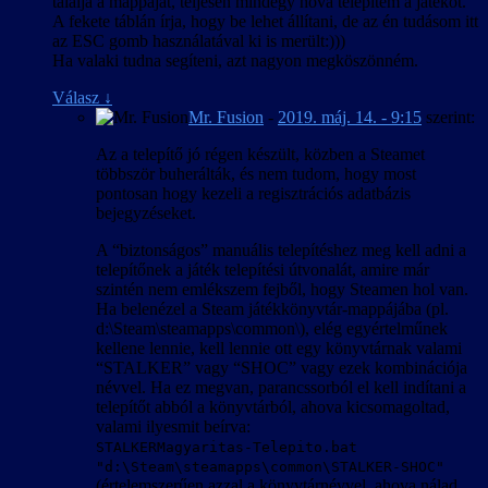
találja a mappáját, teljesen mindegy hova telepítem a játékot.
A fekete táblán írja, hogy be lehet állítani, de az én tudásom itt
az ESC gomb használatával ki is merült:)))
Ha valaki tudna segíteni, azt nagyon megköszönném.
Válasz
↓
Mr. Fusion
-
2019. máj. 14. - 9:15
szerint:
Az a telepítő jó régen készült, közben a Steamet
többször buherálták, és nem tudom, hogy most
pontosan hogy kezeli a regisztrációs adatbázis
bejegyzéseket.
A “biztonságos” manuális telepítéshez meg kell adni a
telepítőnek a játék telepítési útvonalát, amire már
szintén nem emlékszem fejből, hogy Steamen hol van.
Ha belenézel a Steam játékkönyvtár-mappájába (pl.
d:\Steam\steamapps\common\), elég egyértelműnek
kellene lennie, kell lennie ott egy könyvtárnak valami
“STALKER” vagy “SHOC” vagy ezek kombinációja
névvel. Ha ez megvan, parancssorból el kell indítani a
telepítőt abból a könyvtárból, ahova kicsomagoltad,
valami ilyesmit beírva:
STALKERMagyaritas-Telepito.bat
"d:\Steam\steamapps\common\STALKER-SHOC"
(értelemszerűen azzal a könyvtárnévvel, ahova nálad