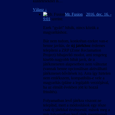
küldetéseknél is…
Válasz
↓
Mr. Fusion
-
2016. dec. 16. -
9:01
szerint:
Ezek “gyári” hibák, nincs közük a
magyarításhoz.
Bár nem tudom, konkrétan ezekre van-e
benne javítás, de
új játékhoz
érdemes
telepíteni a ZRP (Zone Reclamation
Project) hibajavító modot, ami rengeteg
kisebb-nagyobb hibát javít, de a
játékmeneten alapesetben nem változtat
(vannak benne opcionálisan aktiválható
játékmenet-bővítések is). Arra így hirtelen
nem emlékszem, kompatibilis-e vele a
magyarítás (pláne a legújabb verziójával,
ha az elmúlt években jött ki hozzá
frissítés).
Folyamatban levő játékra viszont ne
telepítsd, mert a módosítások egy része
csak új játékkal érvényesül, mások meg a
már folyamatban levő játék mentéseinél