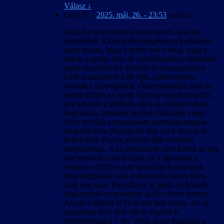
eredményező paraméterek.
Válasz
↓
A 4:3-tól eltérő képarány okozta hibák javítva.
Gery D.
-
2025. máj. 26. - 23:53
szerint:
A kimerítő módszerkeresés és sokszori
kipróbálás ellenére előfordulhatnak felirat-
Hali. Ha nem veszitek rossz néven, írok pár
időzítési hibák bizonyos esetekben, különösen
észrevételt. Kicsit kísérletezgettem a fordítással
a rendszerindítás utáni első videó
(nem tudom, hogy a tietek volt-e meg, vagy a
lejátszásakor.
másik csapaté, nem áll szándékomban visszaélni
Hogy elkerüljük a játék váratlan kilépését,
senki munkájával). Először kicsomagoltam a
fagyását és nem megfelelő viselkedését, a
COP unpackerrel a db fájlt, amiben benne
felirattal lejátszott videók közben az Esc
vannak a szövegfájlok. Összehasonlítás után ki
billentyű le van tiltva, tehát (a játék bevezető
kellett törölni az egyik fájlt egy régi fordításból,
videóját kivéve) nem lehet őket leállítani.
ami kikerült a játékból, mert az okozott nálam
bugcrash-t, onnantól kezdve működött a régi
2007. április 25. – v1.00
Shoc fordítás a megszokott gamedata mappás
A magyar szöveg a játék 1.0001-es változata
megoldásként (fsgame.ltx-ben ezt is true-ra át
alapján készült.
kellett írni). Persze, néhány fájlt rendesen
Igyekeztünk megőrizni a hibamentességet az
megkavartak. A localization.ltx-ben kellett az eng
1.0000-ás változattal is.
sort west-ről cent-re átírni, és a fájlokban a
Ez a honosítás a játékállások betölthetőségét
windows-1250-es sort használni kódolásnak.
nem befolyásolja, de a betöltött játékban
Hun mappában nem tudtam működésre bírni,
előfordulhatnak anomáliák a nevek körül is.
csak eng-ként. Egyedül az új játék- és betöltés
Ennek oka valószínűleg az lehet, hogy az új
képernyőnél nem tudtam az őű-t életre kelteni.
játék kezdésekor érvényes nyelven kiosztott
Annak a fájlnak UTF-8-nak kell lennie. Az ui
névsor és a megszerzett rejtekhely-leírások
mappában lévő font fájlok végéről is
belekerülnek a kimentett játékállásba. A
eltávolítottam a “_hu” részt, hogy használja a