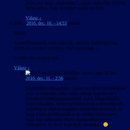
miért. Az, hogy „nem megy”, sajnos nem elég részletes
leírás ahhoz, hogy ki tudjuk találni az okát.
Válasz
↓
John
-
2016. dec. 10. - 14:53
szerint:
Helló!
A videófeliratozás nem működik, steames Stalkerem van,
1.006, és 64 bites windows 10-et használok….
A többi rész magyar lett..
Válasz
↓
The Sweet Little 16-bit
-
2016. dec. 11. - 2:56
szerint:
Köszönjük a hibajelzést. Lassan az égbolt tisztulásának
ideje is elérkezik, utána talán tudunk foglalkozni a
következő háttérprojektünkkel, ezzel. Megpróbálok
majd utánajárni, miben nyilvánul meg a nemműködés,
lehetőleg az általad megadott körülmények között, és
hogy a hiba korlátozódik-e az említett környezetre,
vagy más változaton illetve rendszerkiadáson is
előfordul-e. Ja, és ki is javítjuk, ha tudjuk.