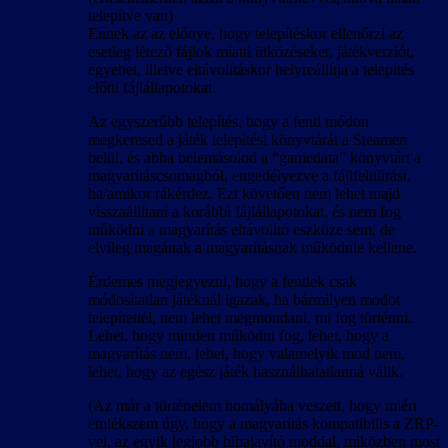
telepítve van)
Ennek az az előnye, hogy telepítéskor ellenőrzi az
esetleg létező fájlok miatti ütközéseket, játékverziót,
egyebet, illetve eltávolításkor helyreállítja a telepítés
előtti fájlállapotokat.
Az egyszerűbb telepítés, hogy a fenti módon
megkeresed a játék telepítési könyvtárát a Steamen
belül, és abba belemásolod a “gamedata” könyvtárt a
magyarításcsomagból, engedélyezve a fájlfelülírást,
ha/amikor rákérdez. Ezt követően nem lehet majd
visszaállítani a korábbi fájlállapotokat, és nem fog
működni a magyarítás eltávolító eszköze sem, de
elvileg magának a magyarításnak működnie kellene.
Érdemes megjegyezni, hogy a fentiek csak
módosítatlan játéknál igazak, ha bármilyen modot
telepítettél, nem lehet megmondani, mi fog történni.
Lehet, hogy minden működni fog, lehet, hogy a
magyarítás nem, lehet, hogy valamelyik mod nem,
lehet, hogy az egész játék használhatatlanná válik.
(Az már a történelem homályába veszett, hogy miért
emlékszem úgy, hogy a magyarítás kompatibilis a ZRP-
vel, az egyik legjobb hibajavító moddal, miközben most