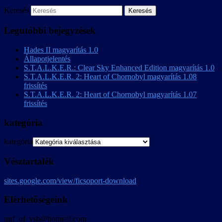
Keresés
Legutóbbi bejegyzések
Hades II magyarítás 1.0
Állapotjelentés
S.T.A.L.K.E.R.: Clear Sky Enhanced Edition magyarítás 1.0
S.T.A.L.K.E.R. 2: Heart of Chornobyl magyarítás 1.08
frissítés
S.T.A.L.K.E.R. 2: Heart of Chornobyl magyarítás 1.07
frissítés
kategória
kategória
Vésztartalék
sites.google.com/view/ficsoport-download
Elérhetőségeink
mrf_of_vsb@hotmail.com