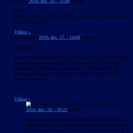
Mezo
-
2018. dec. 29. - 11:06
szerint:
Üdv!
A STALKER COMPLETE 2009 mod magyarítása továbbra
sem aktív projekt?
Válasz
↓
VAskatona
-
2016. dec. 17. - 14:08
szerint:
Sziasztok!
Most vettem steamről a Stalker Shadow of Chernobyl játékot,
de nem sikerül a magyarítás. Letöltöttem a fájlt, de hiába
próbálom a leírás szerint, nem megy. WIN 10-en fut. Ha
esetleg szájbarágósan tudnátok segíteni, megköszönném.
Lehet emailban is.
Üdv
Válasz
↓
The Sweet Little 16-bit
-
2016. dec. 18. - 16:21
szerint:
Javaslom, próbáljuk meg kideríteni, hol csúszik félre a
telepítési folyamat. Valószínűleg tudunk segíteni, de jó
lenne pontosan tudni, melyik lépés nem valósul meg, és