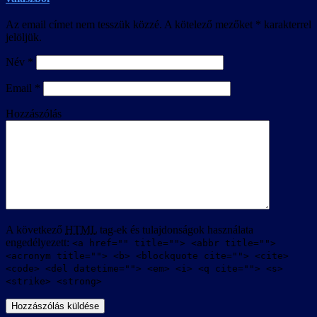
Az email címet nem tesszük közzé.
A kötelező mezőket
*
karakterrel
jelöljük.
Név
*
Email
*
Hozzászólás
A következő
HTML
tag-ek és tulajdonságok használata
engedélyezett:
<a href="" title=""> <abbr title="">
<acronym title=""> <b> <blockquote cite=""> <cite>
<code> <del datetime=""> <em> <i> <q cite=""> <s>
<strike> <strong>