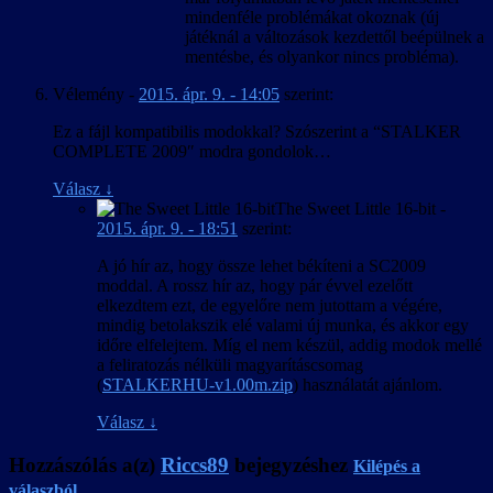
mindenféle problémákat okoznak (új
játéknál a változások kezdettől beépülnek a
mentésbe, és olyankor nincs probléma).
Vélemény
-
2015. ápr. 9. - 14:05
szerint:
Ez a fájl kompatibilis modokkal? Szószerint a “STALKER
COMPLETE 2009″ modra gondolok…
Válasz
↓
The Sweet Little 16-bit
-
2015. ápr. 9. - 18:51
szerint:
A jó hír az, hogy össze lehet békíteni a SC2009
moddal. A rossz hír az, hogy pár évvel ezelőtt
elkezdtem ezt, de egyelőre nem jutottam a végére,
mindig betolakszik elé valami új munka, és akkor egy
időre elfelejtem. Míg el nem készül, addig modok mellé
a feliratozás nélküli magyarításcsomag
(
STALKERHU-v1.00m.zip
) használatát ajánlom.
Válasz
↓
Hozzászólás a(z)
Riccs89
bejegyzéshez
Kilépés a
válaszból