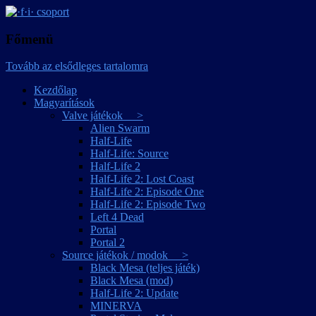
játékmagyarítások
·f·i· csoport
Főmenü
Tovább az elsődleges tartalomra
Kezdőlap
Magyarítások
Valve játékok >
Alien Swarm
Half-Life
Half-Life: Source
Half-Life 2
Half-Life 2: Lost Coast
Half-Life 2: Episode One
Half-Life 2: Episode Two
Left 4 Dead
Portal
Portal 2
Source játékok / modok >
Black Mesa (teljes játék)
Black Mesa (mod)
Half-Life 2: Update
MINERVA