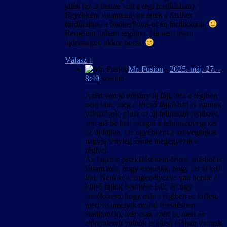
szövegkészlet csak úgy lesz egységes, ha új
játék (ez is benne volt a régi fordításban).
játékot indítunk, és nem váltunk nyelvet
Egyébként valamennyire értek a Stalker
közben.
fordításhoz, a StalkerSoup-ot én fordítottam.
Remélem tudtam segíteni. Ha nem írtam
újdonságot, akkor bocsi.
Válasz
↓
Mr. Fusion
-
2025. máj. 27. -
8:49
szerint:
Azért van jó néhány új fájl, ami a régiben
nem volt, meg a létező fájlokban is vannak
változások, plusz az új feliratozó rendszer,
ami alá be kell faragni a feliratszövegeket
az új fájlba. De egyébként a szövegfájlok
nagyja tényleg szinte megegyezik a
régivel.
Az fsgame piszkálást nem értem, máshol is
láttam már, hogy mondják, hogy azt át kell
írni. Nem kell, engedélyezve van benne a
külső fájlok betöltése (sőt, én úgy
emlékszem, hogy már a régiben se kellett,
mert valamelyik utolsó frissítésben
átállították), már csak azért is, mert az
előrenderelt videók is külső fájlban vannak