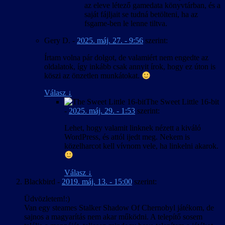
az eleve létező gamedata könyvtárban, és a
saját fájljait se tudná betölteni, ha az
fsgame-ben le lenne tiltva.
Gery D.
-
2025. máj. 27. - 9:56
szerint:
Írtam volna pár dolgot, de valamiért nem engedte az
oldalatok, így inkább csak annyit írok, hogy ez úton is
köszi az önzetlen munkátokat.
Válasz
↓
The Sweet Little 16-bit
-
2025. máj. 29. - 1:53
szerint:
Lehet, hogy valamit linknek nézett a kiváló
WordPress, és attól ijedt meg. Nekem is
közelharcot kell vívnom vele, ha linkelni akarok.
Válasz
↓
Blackbird
-
2019. máj. 13. - 15:00
szerint:
Üdvözletem!:)
Van egy steames Stalker Shadow Of Chernobyl játékom, de
sajnos a magyarítás nem akar működni. A telepítő sosem