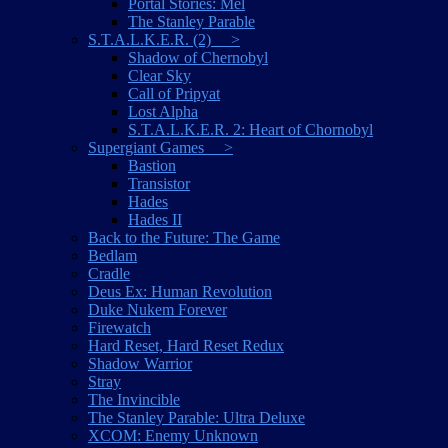
Portal Stories: Mel
The Stanley Parable
S.T.A.L.K.E.R. (2) >
Shadow of Chernobyl
Clear Sky
Call of Pripyat
Lost Alpha
S.T.A.L.K.E.R. 2: Heart of Chornobyl
Supergiant Games >
Bastion
Transistor
Hades
Hades II
Back to the Future: The Game
Bedlam
Cradle
Deus Ex: Human Revolution
Duke Nukem Forever
Firewatch
Hard Reset, Hard Reset Redux
Shadow Warrior
Stray
The Invincible
The Stanley Parable: Ultra Deluxe
XCOM: Enemy Unknown