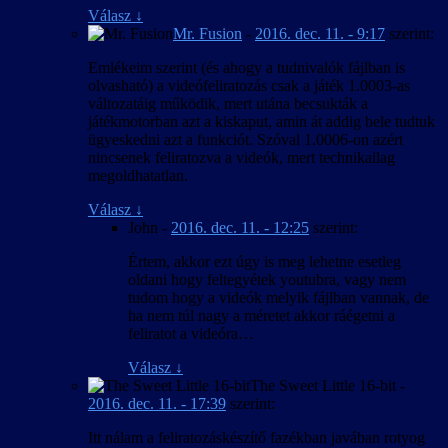
Válasz
↓
Mr. Fusion
-
2016. dec. 11. - 9:17
szerint:
Emlékeim szerint (és ahogy a tudnivalók fájlban is
olvasható) a videófeliratozás csak a játék 1.0003-as
változatáig működik, mert utána becsukták a
játékmotorban azt a kiskaput, amin át addig bele tudtuk
ügyeskedni azt a funkciót. Szóval 1.0006-on azért
nincsenek feliratozva a videók, mert technikailag
megoldhatatlan.
Válasz
↓
John
-
2016. dec. 11. - 12:25
szerint:
Értem, akkor ezt úgy is meg lehetne esetleg
oldani hogy feltegyétek youtubra, vagy nem
tudom hogy a videók melyik fájlban vannak, de
ha nem túl nagy a méretet akkor ráégetni a
feliratot a videóra…
Válasz
↓
The Sweet Little 16-bit
-
2016. dec. 11. - 17:39
szerint:
Itt nálam a feliratozáskészítő fazékban javában rotyog