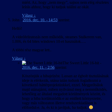
miért. Az, hogy „nem megy”, sajnos nem elég részletes
leírás ahhoz, hogy ki tudjuk találni az okát.
Válasz
↓
John
-
2016. dec. 10. - 14:53
szerint:
Helló!
A videófeliratozás nem működik, steames Stalkerem van,
1.006, és 64 bites windows 10-et használok….
A többi rész magyar lett..
Válasz
↓
The Sweet Little 16-bit
-
2016. dec. 11. - 2:56
szerint:
Köszönjük a hibajelzést. Lassan az égbolt tisztulásának
ideje is elérkezik, utána talán tudunk foglalkozni a
következő háttérprojektünkkel, ezzel. Megpróbálok
majd utánajárni, miben nyilvánul meg a nemműködés,
lehetőleg az általad megadott körülmények között, és
hogy a hiba korlátozódik-e az említett környezetre,
vagy más változaton illetve rendszerkiadáson is
előfordul-e. Ja, és ki is javítjuk, ha tudjuk.