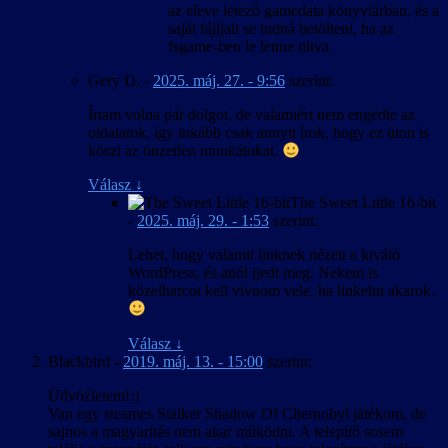
az eleve létező gamedata könyvtárban, és a
saját fájljait se tudná betölteni, ha az
fsgame-ben le lenne tiltva.
Gery D.
-
2025. máj. 27. - 9:56
szerint:
Írtam volna pár dolgot, de valamiért nem engedte az
oldalatok, így inkább csak annyit írok, hogy ez úton is
köszi az önzetlen munkátokat.
Válasz
↓
The Sweet Little 16-bit
-
2025. máj. 29. - 1:53
szerint:
Lehet, hogy valamit linknek nézett a kiváló
WordPress, és attól ijedt meg. Nekem is
közelharcot kell vívnom vele, ha linkelni akarok.
Válasz
↓
Blackbird
-
2019. máj. 13. - 15:00
szerint:
Üdvözletem!:)
Van egy steames Stalker Shadow Of Chernobyl játékom, de
sajnos a magyarítás nem akar működni. A telepítő sosem