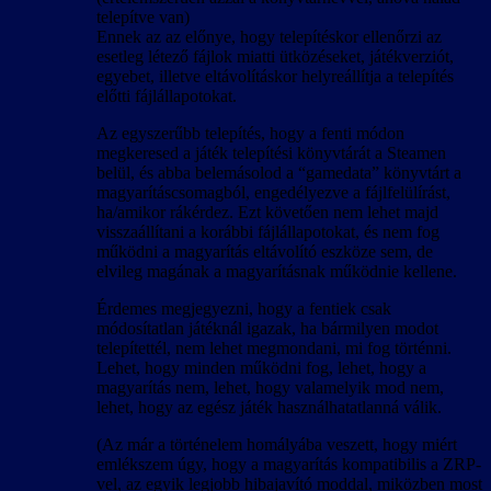
telepítve van)
Ennek az az előnye, hogy telepítéskor ellenőrzi az
esetleg létező fájlok miatti ütközéseket, játékverziót,
egyebet, illetve eltávolításkor helyreállítja a telepítés
előtti fájlállapotokat.
Az egyszerűbb telepítés, hogy a fenti módon
megkeresed a játék telepítési könyvtárát a Steamen
belül, és abba belemásolod a “gamedata” könyvtárt a
magyarításcsomagból, engedélyezve a fájlfelülírást,
ha/amikor rákérdez. Ezt követően nem lehet majd
visszaállítani a korábbi fájlállapotokat, és nem fog
működni a magyarítás eltávolító eszköze sem, de
elvileg magának a magyarításnak működnie kellene.
Érdemes megjegyezni, hogy a fentiek csak
módosítatlan játéknál igazak, ha bármilyen modot
telepítettél, nem lehet megmondani, mi fog történni.
Lehet, hogy minden működni fog, lehet, hogy a
magyarítás nem, lehet, hogy valamelyik mod nem,
lehet, hogy az egész játék használhatatlanná válik.
(Az már a történelem homályába veszett, hogy miért
emlékszem úgy, hogy a magyarítás kompatibilis a ZRP-
vel, az egyik legjobb hibajavító moddal, miközben most