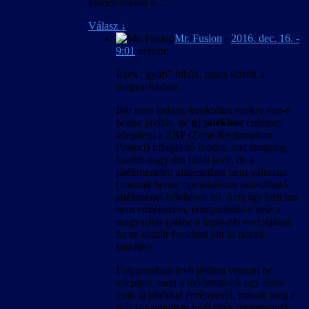
küldetéseknél is…
Válasz
↓
Mr. Fusion
-
2016. dec. 16. -
9:01
szerint:
Ezek “gyári” hibák, nincs közük a
magyarításhoz.
Bár nem tudom, konkrétan ezekre van-e
benne javítás, de
új játékhoz
érdemes
telepíteni a ZRP (Zone Reclamation
Project) hibajavító modot, ami rengeteg
kisebb-nagyobb hibát javít, de a
játékmeneten alapesetben nem változtat
(vannak benne opcionálisan aktiválható
játékmenet-bővítések is). Arra így hirtelen
nem emlékszem, kompatibilis-e vele a
magyarítás (pláne a legújabb verziójával,
ha az elmúlt években jött ki hozzá
frissítés).
Folyamatban levő játékra viszont ne
telepítsd, mert a módosítások egy része
csak új játékkal érvényesül, mások meg a
már folyamatban levő játék mentéseinél