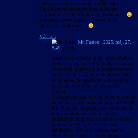
szövegkészlet csak úgy lesz egységes, ha új
játék (ez is benne volt a régi fordításban).
játékot indítunk, és nem váltunk nyelvet
Egyébként valamennyire értek a Stalker
közben.
fordításhoz, a StalkerSoup-ot én fordítottam.
Remélem tudtam segíteni. Ha nem írtam
újdonságot, akkor bocsi.
Válasz
↓
Mr. Fusion
-
2025. máj. 27. -
8:49
szerint:
Azért van jó néhány új fájl, ami a régiben
nem volt, meg a létező fájlokban is vannak
változások, plusz az új feliratozó rendszer,
ami alá be kell faragni a feliratszövegeket
az új fájlba. De egyébként a szövegfájlok
nagyja tényleg szinte megegyezik a
régivel.
Az fsgame piszkálást nem értem, máshol is
láttam már, hogy mondják, hogy azt át kell
írni. Nem kell, engedélyezve van benne a
külső fájlok betöltése (sőt, én úgy
emlékszem, hogy már a régiben se kellett,
mert valamelyik utolsó frissítésben
átállították), már csak azért is, mert az
előrenderelt videók is külső fájlban vannak