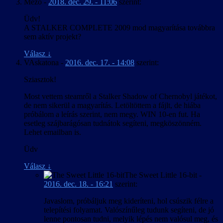
Mezo
-
2018. dec. 29. - 11:06
szerint:
Üdv!
A STALKER COMPLETE 2009 mod magyarítása továbbra
sem aktív projekt?
Válasz
↓
VAskatona
-
2016. dec. 17. - 14:08
szerint:
Sziasztok!
Most vettem steamről a Stalker Shadow of Chernobyl játékot,
de nem sikerül a magyarítás. Letöltöttem a fájlt, de hiába
próbálom a leírás szerint, nem megy. WIN 10-en fut. Ha
esetleg szájbarágósan tudnátok segíteni, megköszönném.
Lehet emailban is.
Üdv
Válasz
↓
The Sweet Little 16-bit
-
2016. dec. 18. - 16:21
szerint:
Javaslom, próbáljuk meg kideríteni, hol csúszik félre a
telepítési folyamat. Valószínűleg tudunk segíteni, de jó
lenne pontosan tudni, melyik lépés nem valósul meg, és