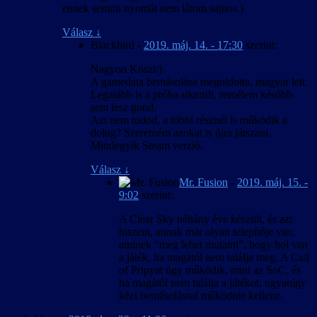
ennek semmi nyomát nem látom sajnos.)
Válasz
↓
Blackbird
-
2019. máj. 14. - 17:30
szerint:
Nagyon Köszi:)
A gamedata bemásolása megoldotta, magyar lett.
Legalább is a próba sikerült, remélem később
sem lesz gond.
Azt nem tudod, a többi résznél is működik a
dolog? Szeretném azokat is újra játszani.
Mindegyik Steam verzió.
Válasz
↓
Mr. Fusion
-
2019. máj. 15. -
9:02
szerint:
A Clear Sky néhány éve készült, és azt
hiszem, annak már olyan telepítője van,
aminek “meg lehet mutatni”, hogy hol van
a játék, ha magától nem találja meg. A Call
of Pripyat úgy működik, mint az SoC, és
ha magától nem találja a játékot, ugyanigy
kézi bemásolással működnie kellene.