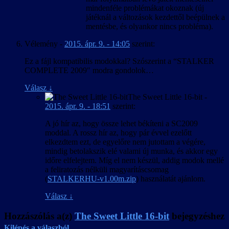
mindenféle problémákat okoznak (új
játéknál a változások kezdettől beépülnek a
mentésbe, és olyankor nincs probléma).
Vélemény
-
2015. ápr. 9. - 14:05
szerint:
Ez a fájl kompatibilis modokkal? Szószerint a “STALKER
COMPLETE 2009″ modra gondolok…
Válasz
↓
The Sweet Little 16-bit
-
2015. ápr. 9. - 18:51
szerint:
A jó hír az, hogy össze lehet békíteni a SC2009
moddal. A rossz hír az, hogy pár évvel ezelőtt
elkezdtem ezt, de egyelőre nem jutottam a végére,
mindig betolakszik elé valami új munka, és akkor egy
időre elfelejtem. Míg el nem készül, addig modok mellé
a feliratozás nélküli magyarításcsomag
(
STALKERHU-v1.00m.zip
) használatát ajánlom.
Válasz
↓
Hozzászólás a(z)
The Sweet Little 16-bit
bejegyzéshez
Kilépés a válaszból