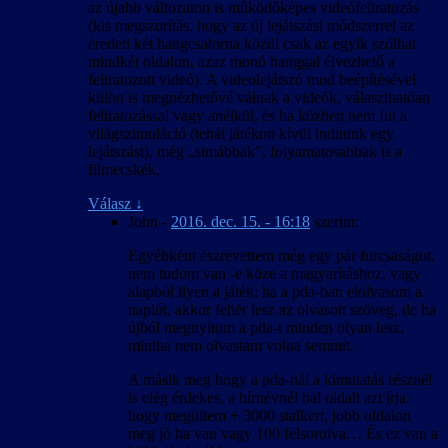
az újabb változaton is működőképes videófeliratozás
(kis megszorítás, hogy az új lejátszási módszerrel az
eredeti két hangcsatorna közül csak az egyik szólhat
mindkét oldalon, azaz monó hanggal élvezhető a
feliratozott videó). A videolejátszó mod beépítésével
külön is megnézhetővé válnak a videók, választhatóan
feliratozással vagy anélkül, és ha közben nem fut a
világszimuláció (tehát játékon kívül indítunk egy
lejátszást), még „simábbak”, folyamatosabbak is a
filmecskék.
Válasz
↓
John
-
2016. dec. 15. - 16:18
szerint:
Egyébként észrevettem még egy pár furcsaságot,
nem tudom van -e köze a magyarításhoz, vagy
alapból ilyen a játék; ha a pda-ban elolvasom a
naplót, akkor fehér lesz az olvasott szöveg, de ha
újból megnyitom a pda-t minden olyan lesz,
mintha nem olvastam volna semmit.
A másik meg hogy a pda-nál a kimutatás résznél
is elég érdekes, a hírnévnél bal oldalt azt írja
hogy megöltem + 3000 stalkert, jobb oldalon
meg jó ha van vagy 100 felsorolva… És ez van a