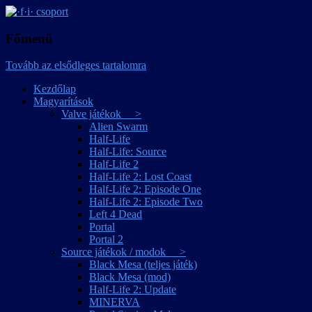
játékmagyarítások
·f·i· csoport
Főmenü
Tovább az elsődleges tartalomra
Kezdőlap
Magyarítások
Valve játékok >
Alien Swarm
Half-Life
Half-Life: Source
Half-Life 2
Half-Life 2: Lost Coast
Half-Life 2: Episode One
Half-Life 2: Episode Two
Left 4 Dead
Portal
Portal 2
Source játékok / modok >
Black Mesa (teljes játék)
Black Mesa (mod)
Half-Life 2: Update
MINERVA