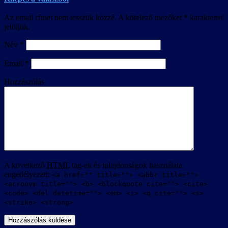
Az email címet nem tesszük közzé.
A kötelező mezőket
*
karakterrel
jelöljük.
Név
*
Email
*
Hozzászólás
A következő
HTML
tag-ek és tulajdonságok használata
engedélyezett:
<a href="" title=""> <abbr title="">
<acronym title=""> <b> <blockquote cite=""> <cite>
<code> <del datetime=""> <em> <i> <q cite=""> <s>
<strike> <strong>