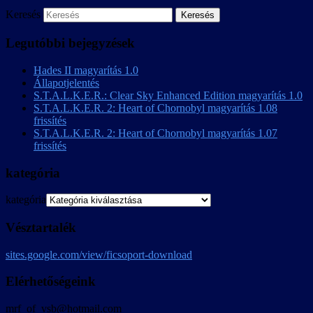
Keresés
Legutóbbi bejegyzések
Hades II magyarítás 1.0
Állapotjelentés
S.T.A.L.K.E.R.: Clear Sky Enhanced Edition magyarítás 1.0
S.T.A.L.K.E.R. 2: Heart of Chornobyl magyarítás 1.08
frissítés
S.T.A.L.K.E.R. 2: Heart of Chornobyl magyarítás 1.07
frissítés
kategória
kategória
Vésztartalék
sites.google.com/view/ficsoport-download
Elérhetőségeink
mrf_of_vsb@hotmail.com