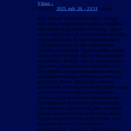
eredményező paraméterek.
Válasz
↓
A 4:3-tól eltérő képarány okozta hibák javítva.
Gery D.
-
2025. máj. 26. - 23:53
szerint:
A kimerítő módszerkeresés és sokszori
kipróbálás ellenére előfordulhatnak felirat-
Hali. Ha nem veszitek rossz néven, írok pár
időzítési hibák bizonyos esetekben, különösen
észrevételt. Kicsit kísérletezgettem a fordítással
a rendszerindítás utáni első videó
(nem tudom, hogy a tietek volt-e meg, vagy a
lejátszásakor.
másik csapaté, nem áll szándékomban visszaélni
Hogy elkerüljük a játék váratlan kilépését,
senki munkájával). Először kicsomagoltam a
fagyását és nem megfelelő viselkedését, a
COP unpackerrel a db fájlt, amiben benne
felirattal lejátszott videók közben az Esc
vannak a szövegfájlok. Összehasonlítás után ki
billentyű le van tiltva, tehát (a játék bevezető
kellett törölni az egyik fájlt egy régi fordításból,
videóját kivéve) nem lehet őket leállítani.
ami kikerült a játékból, mert az okozott nálam
bugcrash-t, onnantól kezdve működött a régi
2007. április 25. – v1.00
Shoc fordítás a megszokott gamedata mappás
A magyar szöveg a játék 1.0001-es változata
megoldásként (fsgame.ltx-ben ezt is true-ra át
alapján készült.
kellett írni). Persze, néhány fájlt rendesen
Igyekeztünk megőrizni a hibamentességet az
megkavartak. A localization.ltx-ben kellett az eng
1.0000-ás változattal is.
sort west-ről cent-re átírni, és a fájlokban a
Ez a honosítás a játékállások betölthetőségét
windows-1250-es sort használni kódolásnak.
nem befolyásolja, de a betöltött játékban
Hun mappában nem tudtam működésre bírni,
előfordulhatnak anomáliák a nevek körül is.
csak eng-ként. Egyedül az új játék- és betöltés
Ennek oka valószínűleg az lehet, hogy az új
képernyőnél nem tudtam az őű-t életre kelteni.
játék kezdésekor érvényes nyelven kiosztott
Annak a fájlnak UTF-8-nak kell lennie. Az ui
névsor és a megszerzett rejtekhely-leírások
mappában lévő font fájlok végéről is
belekerülnek a kimentett játékállásba. A
eltávolítottam a “_hu” részt, hogy használja a