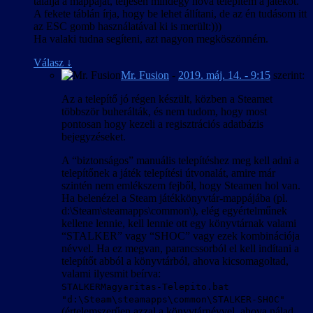
találja a mappáját, teljesen mindegy hova telepítem a játékot.
A fekete táblán írja, hogy be lehet állítani, de az én tudásom itt
az ESC gomb használatával ki is merült:)))
Ha valaki tudna segíteni, azt nagyon megköszönném.
Válasz
↓
Mr. Fusion
-
2019. máj. 14. - 9:15
szerint:
Az a telepítő jó régen készült, közben a Steamet
többször buherálták, és nem tudom, hogy most
pontosan hogy kezeli a regisztrációs adatbázis
bejegyzéseket.
A “biztonságos” manuális telepítéshez meg kell adni a
telepítőnek a játék telepítési útvonalát, amire már
szintén nem emlékszem fejből, hogy Steamen hol van.
Ha belenézel a Steam játékkönyvtár-mappájába (pl.
d:\Steam\steamapps\common\), elég egyértelműnek
kellene lennie, kell lennie ott egy könyvtárnak valami
“STALKER” vagy “SHOC” vagy ezek kombinációja
névvel. Ha ez megvan, parancssorból el kell indítani a
telepítőt abból a könyvtárból, ahova kicsomagoltad,
valami ilyesmit beírva:
STALKERMagyaritas-Telepito.bat
"d:\Steam\steamapps\common\STALKER-SHOC"
(értelemszerűen azzal a könyvtárnévvel, ahova nálad