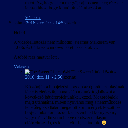
miért. Az, hogy „nem megy”, sajnos nem elég részletes
leírás ahhoz, hogy ki tudjuk találni az okát.
Válasz
↓
John
-
2016. dec. 10. - 14:53
szerint:
Helló!
A videófeliratozás nem működik, steames Stalkerem van,
1.006, és 64 bites windows 10-et használok….
A többi rész magyar lett..
Válasz
↓
The Sweet Little 16-bit
-
2016. dec. 11. - 2:56
szerint:
Köszönjük a hibajelzést. Lassan az égbolt tisztulásának
ideje is elérkezik, utána talán tudunk foglalkozni a
következő háttérprojektünkkel, ezzel. Megpróbálok
majd utánajárni, miben nyilvánul meg a nemműködés,
lehetőleg az általad megadott körülmények között, és
hogy a hiba korlátozódik-e az említett környezetre,
vagy más változaton illetve rendszerkiadáson is
előfordul-e. Ja, és ki is javítjuk, ha tudjuk.