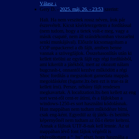
eredményező paraméterek.
Válasz
↓
A 4:3-tól eltérő képarány okozta hibák javítva.
Gery D.
-
2025. máj. 26. - 23:53
szerint:
A kimerítő módszerkeresés és sokszori
kipróbálás ellenére előfordulhatnak felirat-
Hali. Ha nem veszitek rossz néven, írok pár
időzítési hibák bizonyos esetekben, különösen
észrevételt. Kicsit kísérletezgettem a fordítással
a rendszerindítás utáni első videó
(nem tudom, hogy a tietek volt-e meg, vagy a
lejátszásakor.
másik csapaté, nem áll szándékomban visszaélni
Hogy elkerüljük a játék váratlan kilépését,
senki munkájával). Először kicsomagoltam a
fagyását és nem megfelelő viselkedését, a
COP unpackerrel a db fájlt, amiben benne
felirattal lejátszott videók közben az Esc
vannak a szövegfájlok. Összehasonlítás után ki
billentyű le van tiltva, tehát (a játék bevezető
kellett törölni az egyik fájlt egy régi fordításból,
videóját kivéve) nem lehet őket leállítani.
ami kikerült a játékból, mert az okozott nálam
bugcrash-t, onnantól kezdve működött a régi
2007. április 25. – v1.00
Shoc fordítás a megszokott gamedata mappás
A magyar szöveg a játék 1.0001-es változata
megoldásként (fsgame.ltx-ben ezt is true-ra át
alapján készült.
kellett írni). Persze, néhány fájlt rendesen
Igyekeztünk megőrizni a hibamentességet az
megkavartak. A localization.ltx-ben kellett az eng
1.0000-ás változattal is.
sort west-ről cent-re átírni, és a fájlokban a
Ez a honosítás a játékállások betölthetőségét
windows-1250-es sort használni kódolásnak.
nem befolyásolja, de a betöltött játékban
Hun mappában nem tudtam működésre bírni,
előfordulhatnak anomáliák a nevek körül is.
csak eng-ként. Egyedül az új játék- és betöltés
Ennek oka valószínűleg az lehet, hogy az új
képernyőnél nem tudtam az őű-t életre kelteni.
játék kezdésekor érvényes nyelven kiosztott
Annak a fájlnak UTF-8-nak kell lennie. Az ui
névsor és a megszerzett rejtekhely-leírások
mappában lévő font fájlok végéről is
belekerülnek a kimentett játékállásba. A
eltávolítottam a “_hu” részt, hogy használja a