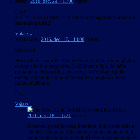
Mezo
-
2018. dec. 29. - 11:06
szerint:
Üdv!
A STALKER COMPLETE 2009 mod magyarítása továbbra
sem aktív projekt?
Válasz
↓
VAskatona
-
2016. dec. 17. - 14:08
szerint:
Sziasztok!
Most vettem steamről a Stalker Shadow of Chernobyl játékot,
de nem sikerül a magyarítás. Letöltöttem a fájlt, de hiába
próbálom a leírás szerint, nem megy. WIN 10-en fut. Ha
esetleg szájbarágósan tudnátok segíteni, megköszönném.
Lehet emailban is.
Üdv
Válasz
↓
The Sweet Little 16-bit
-
2016. dec. 18. - 16:21
szerint:
Javaslom, próbáljuk meg kideríteni, hol csúszik félre a
telepítési folyamat. Valószínűleg tudunk segíteni, de jó
lenne pontosan tudni, melyik lépés nem valósul meg, és