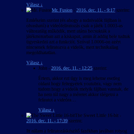
Válasz
↓
Mr. Fusion
-
2016. dec. 11. - 9:17
szerint:
Emlékeim szerint (és ahogy a tudnivalók fájlban is
olvasható) a videófeliratozás csak a játék 1.0003-as
változatáig működik, mert utána becsukták a
játékmotorban azt a kiskaput, amin át addig bele tudtuk
ügyeskedni azt a funkciót. Szóval 1.0006-on azért
nincsenek feliratozva a videók, mert technikailag
megoldhatatlan.
Válasz
↓
John
-
2016. dec. 11. - 12:25
szerint:
Értem, akkor ezt úgy is meg lehetne esetleg
oldani hogy feltegyétek youtubra, vagy nem
tudom hogy a videók melyik fájlban vannak, de
ha nem túl nagy a méretet akkor ráégetni a
feliratot a videóra…
Válasz
↓
The Sweet Little 16-bit
-
2016. dec. 11. - 17:39
szerint:
Itt nálam a feliratozáskészítő fazékban javában rotyog