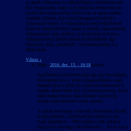
az újabb változaton is működőképes videófeliratozás
(kis megszorítás, hogy az új lejátszási módszerrel az
eredeti két hangcsatorna közül csak az egyik szólhat
mindkét oldalon, azaz monó hanggal élvezhető a
feliratozott videó). A videolejátszó mod beépítésével
külön is megnézhetővé válnak a videók, választhatóan
feliratozással vagy anélkül, és ha közben nem fut a
világszimuláció (tehát játékon kívül indítunk egy
lejátszást), még „simábbak”, folyamatosabbak is a
filmecskék.
Válasz
↓
John
-
2016. dec. 15. - 16:18
szerint:
Egyébként észrevettem még egy pár furcsaságot,
nem tudom van -e köze a magyarításhoz, vagy
alapból ilyen a játék; ha a pda-ban elolvasom a
naplót, akkor fehér lesz az olvasott szöveg, de ha
újból megnyitom a pda-t minden olyan lesz,
mintha nem olvastam volna semmit.
A másik meg hogy a pda-nál a kimutatás résznél
is elég érdekes, a hírnévnél bal oldalt azt írja
hogy megöltem + 3000 stalkert, jobb oldalon
meg jó ha van vagy 100 felsorolva… És ez van a