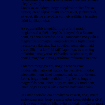
telepítve van)
Ennek az az előnye, hogy telepítéskor ellenőrzi az
esetleg létező fájlok miatti ütközéseket, játékverziót,
egyebet, illetve eltávolításkor helyreállítja a telepítés
előtti fájlállapotokat.
Az egyszerűbb telepítés, hogy a fenti módon
megkeresed a játék telepítési könyvtárát a Steamen
belül, és abba belemásolod a “gamedata” könyvtárt a
magyarításcsomagból, engedélyezve a fájlfelülírást,
ha/amikor rákérdez. Ezt követően nem lehet majd
visszaállítani a korábbi fájlállapotokat, és nem fog
működni a magyarítás eltávolító eszköze sem, de
elvileg magának a magyarításnak működnie kellene.
Érdemes megjegyezni, hogy a fentiek csak
módosítatlan játéknál igazak, ha bármilyen modot
telepítettél, nem lehet megmondani, mi fog történni.
Lehet, hogy minden működni fog, lehet, hogy a
magyarítás nem, lehet, hogy valamelyik mod nem,
lehet, hogy az egész játék használhatatlanná válik.
(Az már a történelem homályába veszett, hogy miért
emlékszem úgy, hogy a magyarítás kompatibilis a ZRP-
vel, az egyik legjobb hibajavító moddal, miközben most