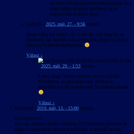
az eleve létező gamedata könyvtárban, és a
saját fájljait se tudná betölteni, ha az
fsgame-ben le lenne tiltva.
Gery D.
-
2025. máj. 27. - 9:56
szerint:
Írtam volna pár dolgot, de valamiért nem engedte az
oldalatok, így inkább csak annyit írok, hogy ez úton is
köszi az önzetlen munkátokat.
Válasz
↓
The Sweet Little 16-bit
-
2025. máj. 29. - 1:53
szerint:
Lehet, hogy valamit linknek nézett a kiváló
WordPress, és attól ijedt meg. Nekem is
közelharcot kell vívnom vele, ha linkelni akarok.
Válasz
↓
Blackbird
-
2019. máj. 13. - 15:00
szerint:
Üdvözletem!:)
Van egy steames Stalker Shadow Of Chernobyl játékom, de
sajnos a magyarítás nem akar működni. A telepítő sosem