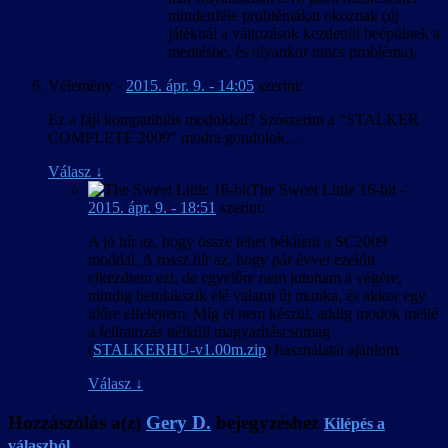
mindenféle problémákat okoznak (új
játéknál a változások kezdettől beépülnek a
mentésbe, és olyankor nincs probléma).
Vélemény
-
2015. ápr. 9. - 14:05
szerint:
Ez a fájl kompatibilis modokkal? Szószerint a “STALKER
COMPLETE 2009″ modra gondolok…
Válasz
↓
The Sweet Little 16-bit
-
2015. ápr. 9. - 18:51
szerint:
A jó hír az, hogy össze lehet békíteni a SC2009
moddal. A rossz hír az, hogy pár évvel ezelőtt
elkezdtem ezt, de egyelőre nem jutottam a végére,
mindig betolakszik elé valami új munka, és akkor egy
időre elfelejtem. Míg el nem készül, addig modok mellé
a feliratozás nélküli magyarításcsomag
(
STALKERHU-v1.00m.zip
) használatát ajánlom.
Válasz
↓
Hozzászólás a(z)
Gery D.
bejegyzéshez
Kilépés a
válaszból