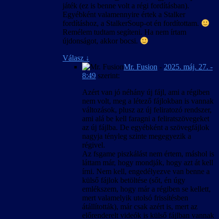
szövegkészlet csak úgy lesz egységes, ha új
játék (ez is benne volt a régi fordításban).
játékot indítunk, és nem váltunk nyelvet
Egyébként valamennyire értek a Stalker
közben.
fordításhoz, a StalkerSoup-ot én fordítottam.
Remélem tudtam segíteni. Ha nem írtam
újdonságot, akkor bocsi.
Válasz
↓
Mr. Fusion
-
2025. máj. 27. -
8:49
szerint:
Azért van jó néhány új fájl, ami a régiben
nem volt, meg a létező fájlokban is vannak
változások, plusz az új feliratozó rendszer,
ami alá be kell faragni a feliratszövegeket
az új fájlba. De egyébként a szövegfájlok
nagyja tényleg szinte megegyezik a
régivel.
Az fsgame piszkálást nem értem, máshol is
láttam már, hogy mondják, hogy azt át kell
írni. Nem kell, engedélyezve van benne a
külső fájlok betöltése (sőt, én úgy
emlékszem, hogy már a régiben se kellett,
mert valamelyik utolsó frissítésben
átállították), már csak azért is, mert az
előrenderelt videók is külső fájlban vannak