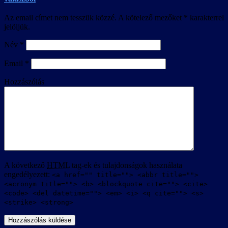
Az email címet nem tesszük közzé.
A kötelező mezőket
*
karakterrel
jelöljük.
Név
*
Email
*
Hozzászólás
A következő
HTML
tag-ek és tulajdonságok használata
engedélyezett:
<a href="" title=""> <abbr title="">
<acronym title=""> <b> <blockquote cite=""> <cite>
<code> <del datetime=""> <em> <i> <q cite=""> <s>
<strike> <strong>