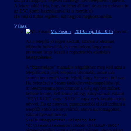
találja a mappáját, teljesen mindegy hova telepítem a játékot.
A fekete táblán írja, hogy be lehet állítani, de az én tudásom itt
az ESC gomb használatával ki is merült:)))
Ha valaki tudna segíteni, azt nagyon megköszönném.
Válasz
↓
Mr. Fusion
-
2019. máj. 14. - 9:15
szerint:
Az a telepítő jó régen készült, közben a Steamet
többször buherálták, és nem tudom, hogy most
pontosan hogy kezeli a regisztrációs adatbázis
bejegyzéseket.
A “biztonságos” manuális telepítéshez meg kell adni a
telepítőnek a játék telepítési útvonalát, amire már
szintén nem emlékszem fejből, hogy Steamen hol van.
Ha belenézel a Steam játékkönyvtár-mappájába (pl.
d:\Steam\steamapps\common\), elég egyértelműnek
kellene lennie, kell lennie ott egy könyvtárnak valami
“STALKER” vagy “SHOC” vagy ezek kombinációja
névvel. Ha ez megvan, parancssorból el kell indítani a
telepítőt abból a könyvtárból, ahova kicsomagoltad,
valami ilyesmit beírva:
STALKERMagyaritas-Telepito.bat
"d:\Steam\steamapps\common\STALKER-SHOC"
(értelemszerűen azzal a könyvtárnévvel, ahova nálad