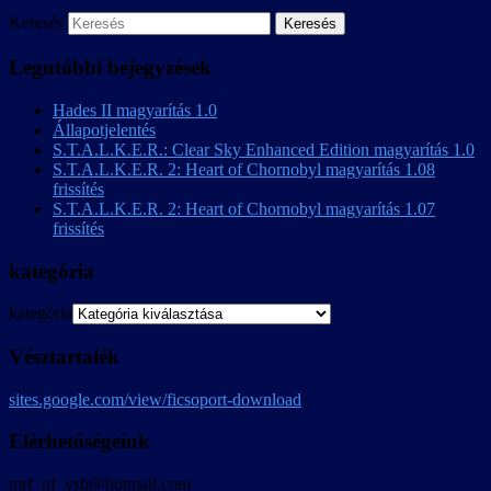
Keresés
Legutóbbi bejegyzések
Hades II magyarítás 1.0
Állapotjelentés
S.T.A.L.K.E.R.: Clear Sky Enhanced Edition magyarítás 1.0
S.T.A.L.K.E.R. 2: Heart of Chornobyl magyarítás 1.08
frissítés
S.T.A.L.K.E.R. 2: Heart of Chornobyl magyarítás 1.07
frissítés
kategória
kategória
Vésztartalék
sites.google.com/view/ficsoport-download
Elérhetőségeink
mrf_of_vsb@hotmail.com