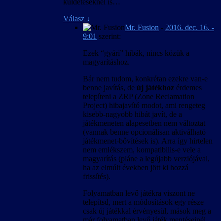
küldetéseknél is…
Válasz
↓
Mr. Fusion
-
2016. dec. 16. -
9:01
szerint:
Ezek “gyári” hibák, nincs közük a
magyarításhoz.
Bár nem tudom, konkrétan ezekre van-e
benne javítás, de
új játékhoz
érdemes
telepíteni a ZRP (Zone Reclamation
Project) hibajavító modot, ami rengeteg
kisebb-nagyobb hibát javít, de a
játékmeneten alapesetben nem változtat
(vannak benne opcionálisan aktiválható
játékmenet-bővítések is). Arra így hirtelen
nem emlékszem, kompatibilis-e vele a
magyarítás (pláne a legújabb verziójával,
ha az elmúlt években jött ki hozzá
frissítés).
Folyamatban levő játékra viszont ne
telepítsd, mert a módosítások egy része
csak új játékkal érvényesül, mások meg a
már folyamatban levő játék mentéseinél