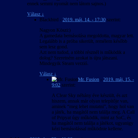
ennek semmi nyomát nem látom sajnos.)
Válasz
↓
Blackbird
-
2019. máj. 14. - 17:30
szerint:
Nagyon Köszi:)
A gamedata bemásolása megoldotta, magyar lett.
Legalább is a próba sikerült, remélem később
sem lesz gond.
Azt nem tudod, a többi résznél is működik a
dolog? Szeretném azokat is újra játszani.
Mindegyik Steam verzió.
Válasz
↓
Mr. Fusion
-
2019. máj. 15. -
9:02
szerint:
A Clear Sky néhány éve készült, és azt
hiszem, annak már olyan telepítője van,
aminek “meg lehet mutatni”, hogy hol van
a játék, ha magától nem találja meg. A Call
of Pripyat úgy működik, mint az SoC, és
ha magától nem találja a játékot, ugyanigy
kézi bemásolással működnie kellene.