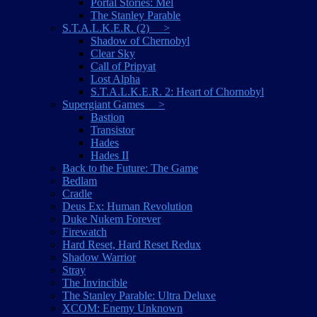
Portal Stories: Mel
The Stanley Parable
S.T.A.L.K.E.R. (2) >
Shadow of Chernobyl
Clear Sky
Call of Pripyat
Lost Alpha
S.T.A.L.K.E.R. 2: Heart of Chornobyl
Supergiant Games >
Bastion
Transistor
Hades
Hades II
Back to the Future: The Game
Bedlam
Cradle
Deus Ex: Human Revolution
Duke Nukem Forever
Firewatch
Hard Reset, Hard Reset Redux
Shadow Warrior
Stray
The Invincible
The Stanley Parable: Ultra Deluxe
XCOM: Enemy Unknown