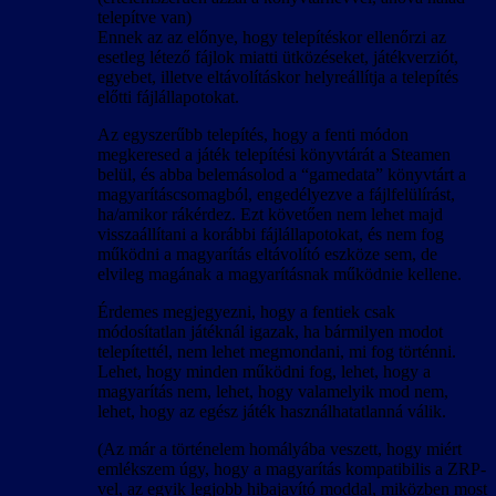
telepítve van)
Ennek az az előnye, hogy telepítéskor ellenőrzi az
esetleg létező fájlok miatti ütközéseket, játékverziót,
egyebet, illetve eltávolításkor helyreállítja a telepítés
előtti fájlállapotokat.
Az egyszerűbb telepítés, hogy a fenti módon
megkeresed a játék telepítési könyvtárát a Steamen
belül, és abba belemásolod a “gamedata” könyvtárt a
magyarításcsomagból, engedélyezve a fájlfelülírást,
ha/amikor rákérdez. Ezt követően nem lehet majd
visszaállítani a korábbi fájlállapotokat, és nem fog
működni a magyarítás eltávolító eszköze sem, de
elvileg magának a magyarításnak működnie kellene.
Érdemes megjegyezni, hogy a fentiek csak
módosítatlan játéknál igazak, ha bármilyen modot
telepítettél, nem lehet megmondani, mi fog történni.
Lehet, hogy minden működni fog, lehet, hogy a
magyarítás nem, lehet, hogy valamelyik mod nem,
lehet, hogy az egész játék használhatatlanná válik.
(Az már a történelem homályába veszett, hogy miért
emlékszem úgy, hogy a magyarítás kompatibilis a ZRP-
vel, az egyik legjobb hibajavító moddal, miközben most