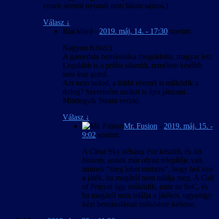
ennek semmi nyomát nem látom sajnos.)
Válasz
↓
Blackbird
-
2019. máj. 14. - 17:30
szerint:
Nagyon Köszi:)
A gamedata bemásolása megoldotta, magyar lett.
Legalább is a próba sikerült, remélem később
sem lesz gond.
Azt nem tudod, a többi résznél is működik a
dolog? Szeretném azokat is újra játszani.
Mindegyik Steam verzió.
Válasz
↓
Mr. Fusion
-
2019. máj. 15. -
9:02
szerint:
A Clear Sky néhány éve készült, és azt
hiszem, annak már olyan telepítője van,
aminek “meg lehet mutatni”, hogy hol van
a játék, ha magától nem találja meg. A Call
of Pripyat úgy működik, mint az SoC, és
ha magától nem találja a játékot, ugyanigy
kézi bemásolással működnie kellene.