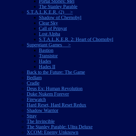
Portal Stories: Mel
The Stanley Parable
S.T.A.L.K.E.R. (2) >
Shadow of Chernobyl
Clear Sky
Call of Pripyat
Lost Alpha
S.T.A.L.K.E.R. 2: Heart of Chornobyl
Supergiant Games >
Bastion
Transistor
Hades
Hades II
Back to the Future: The Game
Bedlam
Cradle
Deus Ex: Human Revolution
Duke Nukem Forever
Firewatch
Hard Reset, Hard Reset Redux
Shadow Warrior
Stray
The Invincible
The Stanley Parable: Ultra Deluxe
XCOM: Enemy Unknown