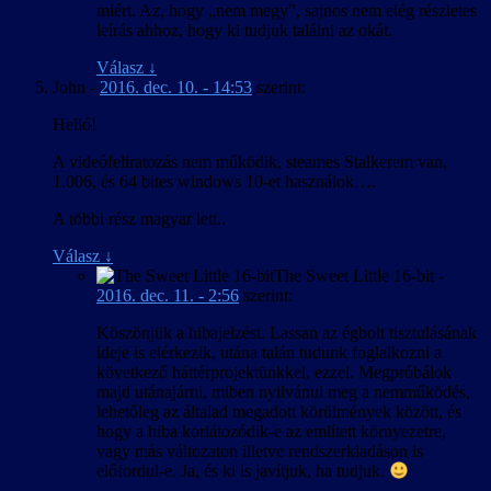
miért. Az, hogy „nem megy”, sajnos nem elég részletes
leírás ahhoz, hogy ki tudjuk találni az okát.
Válasz
↓
John
-
2016. dec. 10. - 14:53
szerint:
Helló!
A videófeliratozás nem működik, steames Stalkerem van,
1.006, és 64 bites windows 10-et használok….
A többi rész magyar lett..
Válasz
↓
The Sweet Little 16-bit
-
2016. dec. 11. - 2:56
szerint:
Köszönjük a hibajelzést. Lassan az égbolt tisztulásának
ideje is elérkezik, utána talán tudunk foglalkozni a
következő háttérprojektünkkel, ezzel. Megpróbálok
majd utánajárni, miben nyilvánul meg a nemműködés,
lehetőleg az általad megadott körülmények között, és
hogy a hiba korlátozódik-e az említett környezetre,
vagy más változaton illetve rendszerkiadáson is
előfordul-e. Ja, és ki is javítjuk, ha tudjuk.