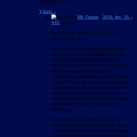
küldetéseknél is…
Válasz
↓
Mr. Fusion
-
2016. dec. 16. -
9:01
szerint:
Ezek “gyári” hibák, nincs közük a
magyarításhoz.
Bár nem tudom, konkrétan ezekre van-e
benne javítás, de
új játékhoz
érdemes
telepíteni a ZRP (Zone Reclamation
Project) hibajavító modot, ami rengeteg
kisebb-nagyobb hibát javít, de a
játékmeneten alapesetben nem változtat
(vannak benne opcionálisan aktiválható
játékmenet-bővítések is). Arra így hirtelen
nem emlékszem, kompatibilis-e vele a
magyarítás (pláne a legújabb verziójával,
ha az elmúlt években jött ki hozzá
frissítés).
Folyamatban levő játékra viszont ne
telepítsd, mert a módosítások egy része
csak új játékkal érvényesül, mások meg a
már folyamatban levő játék mentéseinél