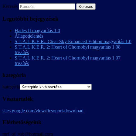
Keresés
Legutóbbi bejegyzések
Hades II magyarítás 1.0
Állapotjelentés
S.T.A.L.K.E.R.: Clear Sky Enhanced Edition magyarítás 1.0
S.T.A.L.K.E.R. 2: Heart of Chornobyl magyarítás 1.08
frissítés
S.T.A.L.K.E.R. 2: Heart of Chornobyl magyarítás 1.07
frissítés
kategória
kategória
Vésztartalék
sites.google.com/view/ficsoport-download
Elérhetőségeink
mrf_of_vsb@hotmail.com