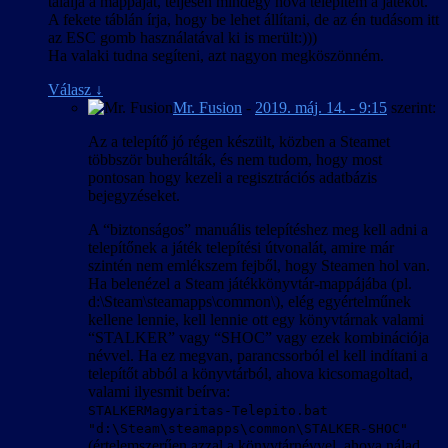
találja a mappáját, teljesen mindegy hova telepítem a játékot.
A fekete táblán írja, hogy be lehet állítani, de az én tudásom itt
az ESC gomb használatával ki is merült:)))
Ha valaki tudna segíteni, azt nagyon megköszönném.
Válasz
↓
Mr. Fusion
-
2019. máj. 14. - 9:15
szerint:
Az a telepítő jó régen készült, közben a Steamet
többször buherálták, és nem tudom, hogy most
pontosan hogy kezeli a regisztrációs adatbázis
bejegyzéseket.
A “biztonságos” manuális telepítéshez meg kell adni a
telepítőnek a játék telepítési útvonalát, amire már
szintén nem emlékszem fejből, hogy Steamen hol van.
Ha belenézel a Steam játékkönyvtár-mappájába (pl.
d:\Steam\steamapps\common\), elég egyértelműnek
kellene lennie, kell lennie ott egy könyvtárnak valami
“STALKER” vagy “SHOC” vagy ezek kombinációja
névvel. Ha ez megvan, parancssorból el kell indítani a
telepítőt abból a könyvtárból, ahova kicsomagoltad,
valami ilyesmit beírva:
STALKERMagyaritas-Telepito.bat
"d:\Steam\steamapps\common\STALKER-SHOC"
(értelemszerűen azzal a könyvtárnévvel, ahova nálad