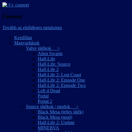
játékmagyarítások
·f·i· csoport
Főmenü
Tovább az elsődleges tartalomra
Kezdőlap
Magyarítások
Valve játékok >
Alien Swarm
Half-Life
Half-Life: Source
Half-Life 2
Half-Life 2: Lost Coast
Half-Life 2: Episode One
Half-Life 2: Episode Two
Left 4 Dead
Portal
Portal 2
Source játékok / modok >
Black Mesa (teljes játék)
Black Mesa (mod)
Half-Life 2: Update
MINERVA