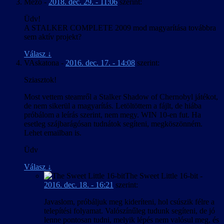
Mezo
-
2018. dec. 29. - 11:06
szerint:
Üdv!
A STALKER COMPLETE 2009 mod magyarítása továbbra
sem aktív projekt?
Válasz
↓
VAskatona
-
2016. dec. 17. - 14:08
szerint:
Sziasztok!
Most vettem steamről a Stalker Shadow of Chernobyl játékot,
de nem sikerül a magyarítás. Letöltöttem a fájlt, de hiába
próbálom a leírás szerint, nem megy. WIN 10-en fut. Ha
esetleg szájbarágósan tudnátok segíteni, megköszönném.
Lehet emailban is.
Üdv
Válasz
↓
The Sweet Little 16-bit
-
2016. dec. 18. - 16:21
szerint:
Javaslom, próbáljuk meg kideríteni, hol csúszik félre a
telepítési folyamat. Valószínűleg tudunk segíteni, de jó
lenne pontosan tudni, melyik lépés nem valósul meg, és