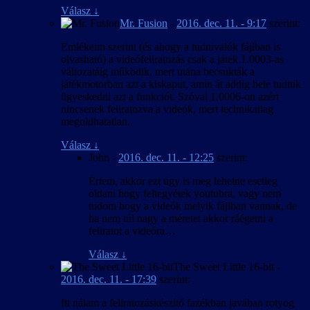
Válasz
↓
Mr. Fusion
-
2016. dec. 11. - 9:17
szerint:
Emlékeim szerint (és ahogy a tudnivalók fájlban is
olvasható) a videófeliratozás csak a játék 1.0003-as
változatáig működik, mert utána becsukták a
játékmotorban azt a kiskaput, amin át addig bele tudtuk
ügyeskedni azt a funkciót. Szóval 1.0006-on azért
nincsenek feliratozva a videók, mert technikailag
megoldhatatlan.
Válasz
↓
John
-
2016. dec. 11. - 12:25
szerint:
Értem, akkor ezt úgy is meg lehetne esetleg
oldani hogy feltegyétek youtubra, vagy nem
tudom hogy a videók melyik fájlban vannak, de
ha nem túl nagy a méretet akkor ráégetni a
feliratot a videóra…
Válasz
↓
The Sweet Little 16-bit
-
2016. dec. 11. - 17:39
szerint:
Itt nálam a feliratozáskészítő fazékban javában rotyog