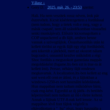
eredményező paraméterek.
Válasz
↓
A 4:3-tól eltérő képarány okozta hibák javítva.
Gery D.
-
2025. máj. 26. - 23:53
szerint:
A kimerítő módszerkeresés és sokszori
kipróbálás ellenére előfordulhatnak felirat-
Hali. Ha nem veszitek rossz néven, írok pár
időzítési hibák bizonyos esetekben, különösen
észrevételt. Kicsit kísérletezgettem a fordítással
a rendszerindítás utáni első videó
(nem tudom, hogy a tietek volt-e meg, vagy a
lejátszásakor.
másik csapaté, nem áll szándékomban visszaélni
Hogy elkerüljük a játék váratlan kilépését,
senki munkájával). Először kicsomagoltam a
fagyását és nem megfelelő viselkedését, a
COP unpackerrel a db fájlt, amiben benne
felirattal lejátszott videók közben az Esc
vannak a szövegfájlok. Összehasonlítás után ki
billentyű le van tiltva, tehát (a játék bevezető
kellett törölni az egyik fájlt egy régi fordításból,
videóját kivéve) nem lehet őket leállítani.
ami kikerült a játékból, mert az okozott nálam
bugcrash-t, onnantól kezdve működött a régi
2007. április 25. – v1.00
Shoc fordítás a megszokott gamedata mappás
A magyar szöveg a játék 1.0001-es változata
megoldásként (fsgame.ltx-ben ezt is true-ra át
alapján készült.
kellett írni). Persze, néhány fájlt rendesen
Igyekeztünk megőrizni a hibamentességet az
megkavartak. A localization.ltx-ben kellett az eng
1.0000-ás változattal is.
sort west-ről cent-re átírni, és a fájlokban a
Ez a honosítás a játékállások betölthetőségét
windows-1250-es sort használni kódolásnak.
nem befolyásolja, de a betöltött játékban
Hun mappában nem tudtam működésre bírni,
előfordulhatnak anomáliák a nevek körül is.
csak eng-ként. Egyedül az új játék- és betöltés
Ennek oka valószínűleg az lehet, hogy az új
képernyőnél nem tudtam az őű-t életre kelteni.
játék kezdésekor érvényes nyelven kiosztott
Annak a fájlnak UTF-8-nak kell lennie. Az ui
névsor és a megszerzett rejtekhely-leírások
mappában lévő font fájlok végéről is
belekerülnek a kimentett játékállásba. A
eltávolítottam a “_hu” részt, hogy használja a