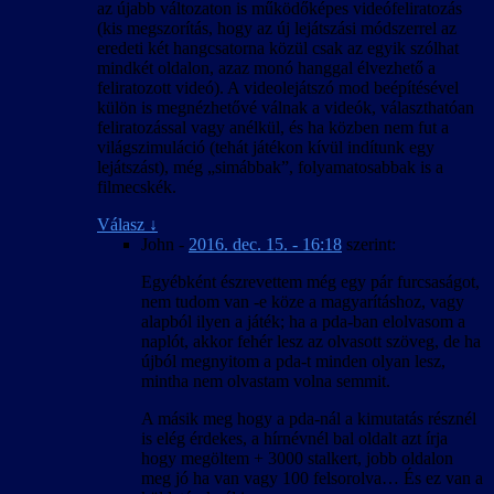
az újabb változaton is működőképes videófeliratozás
(kis megszorítás, hogy az új lejátszási módszerrel az
eredeti két hangcsatorna közül csak az egyik szólhat
mindkét oldalon, azaz monó hanggal élvezhető a
feliratozott videó). A videolejátszó mod beépítésével
külön is megnézhetővé válnak a videók, választhatóan
feliratozással vagy anélkül, és ha közben nem fut a
világszimuláció (tehát játékon kívül indítunk egy
lejátszást), még „simábbak”, folyamatosabbak is a
filmecskék.
Válasz
↓
John
-
2016. dec. 15. - 16:18
szerint:
Egyébként észrevettem még egy pár furcsaságot,
nem tudom van -e köze a magyarításhoz, vagy
alapból ilyen a játék; ha a pda-ban elolvasom a
naplót, akkor fehér lesz az olvasott szöveg, de ha
újból megnyitom a pda-t minden olyan lesz,
mintha nem olvastam volna semmit.
A másik meg hogy a pda-nál a kimutatás résznél
is elég érdekes, a hírnévnél bal oldalt azt írja
hogy megöltem + 3000 stalkert, jobb oldalon
meg jó ha van vagy 100 felsorolva… És ez van a