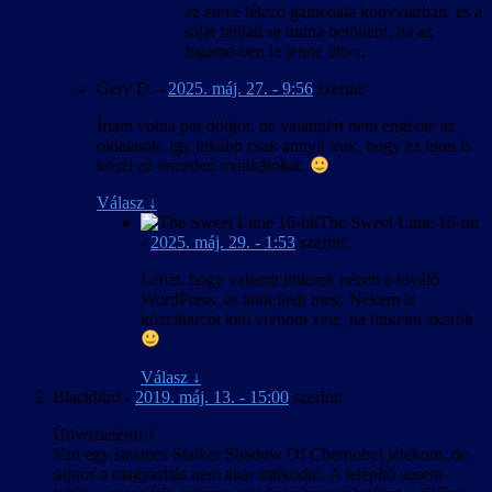
az eleve létező gamedata könyvtárban, és a
saját fájljait se tudná betölteni, ha az
fsgame-ben le lenne tiltva.
Gery D.
-
2025. máj. 27. - 9:56
szerint:
Írtam volna pár dolgot, de valamiért nem engedte az
oldalatok, így inkább csak annyit írok, hogy ez úton is
köszi az önzetlen munkátokat.
Válasz
↓
The Sweet Little 16-bit
-
2025. máj. 29. - 1:53
szerint:
Lehet, hogy valamit linknek nézett a kiváló
WordPress, és attól ijedt meg. Nekem is
közelharcot kell vívnom vele, ha linkelni akarok.
Válasz
↓
Blackbird
-
2019. máj. 13. - 15:00
szerint:
Üdvözletem!:)
Van egy steames Stalker Shadow Of Chernobyl játékom, de
sajnos a magyarítás nem akar működni. A telepítő sosem