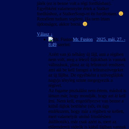
szövegkészlet csak úgy lesz egységes, ha új
játék (ez is benne volt a régi fordításban).
játékot indítunk, és nem váltunk nyelvet
Egyébként valamennyire értek a Stalker
közben.
fordításhoz, a StalkerSoup-ot én fordítottam.
Remélem tudtam segíteni. Ha nem írtam
újdonságot, akkor bocsi.
Válasz
↓
Mr. Fusion
-
2025. máj. 27. -
8:49
szerint:
Azért van jó néhány új fájl, ami a régiben
nem volt, meg a létező fájlokban is vannak
változások, plusz az új feliratozó rendszer,
ami alá be kell faragni a feliratszövegeket
az új fájlba. De egyébként a szövegfájlok
nagyja tényleg szinte megegyezik a
régivel.
Az fsgame piszkálást nem értem, máshol is
láttam már, hogy mondják, hogy azt át kell
írni. Nem kell, engedélyezve van benne a
külső fájlok betöltése (sőt, én úgy
emlékszem, hogy már a régiben se kellett,
mert valamelyik utolsó frissítésben
átállították), már csak azért is, mert az
előrenderelt videók is külső fájlban vannak