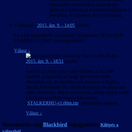
mindenféle problémákat okoznak (új
játéknál a változások kezdettől beépülnek a
mentésbe, és olyankor nincs probléma).
Vélemény
-
2015. ápr. 9. - 14:05
szerint:
Ez a fájl kompatibilis modokkal? Szószerint a “STALKER
COMPLETE 2009″ modra gondolok…
Válasz
↓
The Sweet Little 16-bit
-
2015. ápr. 9. - 18:51
szerint:
A jó hír az, hogy össze lehet békíteni a SC2009
moddal. A rossz hír az, hogy pár évvel ezelőtt
elkezdtem ezt, de egyelőre nem jutottam a végére,
mindig betolakszik elé valami új munka, és akkor egy
időre elfelejtem. Míg el nem készül, addig modok mellé
a feliratozás nélküli magyarításcsomag
(
STALKERHU-v1.00m.zip
) használatát ajánlom.
Válasz
↓
Hozzászólás a(z)
Blackbird
bejegyzéshez
Kilépés a
válaszból