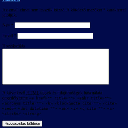
Az email címet nem tesszük közzé.
A kötelező mezőket
*
karakterrel
jelöljük.
Név
*
Email
*
Hozzászólás
A következő
HTML
tag-ek és tulajdonságok használata
engedélyezett:
<a href="" title=""> <abbr title="">
<acronym title=""> <b> <blockquote cite=""> <cite>
<code> <del datetime=""> <em> <i> <q cite=""> <s>
<strike> <strong>