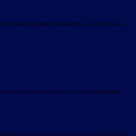
l van a játék, ha magától nem találja meg. A Call of Pripyat úgy
írás szerint, nem megy. WIN 10-en fut. Ha esetleg szájbarágósan
 tudni, melyik lépés nem valósul meg, és miért. Az, hogy „nem megy”,