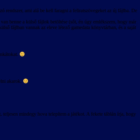
ó rendszer, ami alá be kell faragni a feliratszövegeket az új fájlba. De
 van benne a külső fájlok betöltése (sőt, én úgy emlékszem, hogy már
is külső fájlban vannak az eleve létező gamedata könyvtárban, és a saját
unkátokat.
elni akarok.
eljesen mindegy hova telepítem a játékot. A fekete táblán írja, hogy