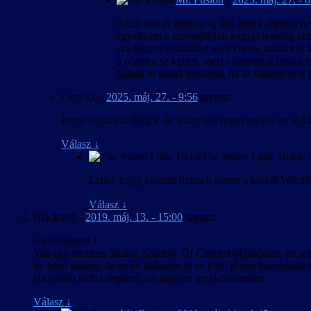
Azért van jó néhány új fájl, ami a régiben ne
egyébként a szövegfájlok nagyja tényleg szi
Az fsgame piszkálást nem értem, máshol is l
a régiben se kellett, mert valamelyik utolsó f
fájljait se tudná betölteni, ha az fsgame-ben l
Gery D.
-
2025. máj. 27. - 9:56
szerint:
Írtam volna pár dolgot, de valamiért nem engedte az olda
Válasz
↓
The Sweet Little 16-bit
Lehet, hogy valamit linknek nézett a kiváló WordPr
Válasz
↓
Blackbird
-
2019. máj. 13. - 15:00
szerint:
Üdvözletem!:)
Van egy steames Stalker Shadow Of Chernobyl játékom, de sajnos
be lehet állítani, de az én tudásom itt az ESC gomb használatával
Ha valaki tudna segíteni, azt nagyon megköszönném.
Válasz
↓