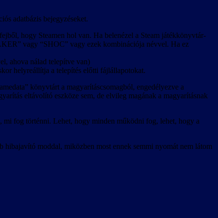
ciós adatbázis bejegyzéseket.
m fejből, hogy Steamen hol van. Ha belenézel a Steam játékkönyvtár-
“STALKER” vagy “SHOC” vagy ezek kombinációja névvel. Ha ez
l, ahova nálad telepítve van)
r helyreállítja a telepítés előtti fájlállapotokat.
 “gamedata” könyvtárt a magyarításcsomagból, engedélyezve a
agyarítás eltávolító eszköze sem, de elvileg magának a magyarításnak
, mi fog történni. Lehet, hogy minden működni fog, lehet, hogy a
jobb hibajavító moddal, miközben most ennek semmi nyomát nem látom