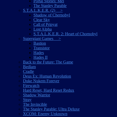
Portal Stories: Mel
The Stanley Parable
S.T.A.L.K.E.R. (2) >
Shadow of Chernobyl
Clear Sky
Call of Pripyat
Lost Alpha
S.T.A.L.K.E.R. 2: Heart of Chornobyl
Supergiant Games >
Bastion
Transistor
Hades
Hades II
Back to the Future: The Game
Bedlam
Cradle
Deus Ex: Human Revolution
Duke Nukem Forever
Firewatch
Hard Reset, Hard Reset Redux
Shadow Warrior
Stray
The Invincible
The Stanley Parable: Ultra Deluxe
XCOM: Enemy Unknown