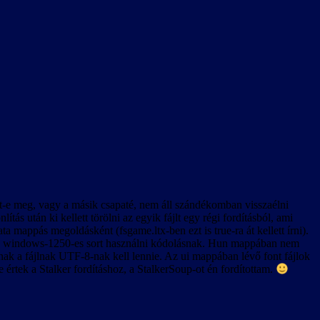
lönösen a rendszerindítás utáni első videó lejátszásakor.
z Esc billentyű le van tiltva, tehát (a játék bevezető videóját kivéve)
volt-e meg, vagy a másik csapaté, nem áll szándékomban visszaélni
s után ki kellett törölni az egyik fájlt egy régi fordításból, ami
k körül is. Ennek oka valószínűleg az lehet, hogy az új játék
 mappás megoldásként (fsgame.ltx-ben ezt is true-ra át kellett írni).
 A szövegkészlet csak úgy lesz egységes, ha új játékot indítunk, és
okban a windows-1250-es sort használni kódolásnak. Hun mappában nem
nnak a fájlnak UTF-8-nak kell lennie. Az ui mappában lévő font fájlok
e értek a Stalker fordításhoz, a StalkerSoup-ot én fordítottam.