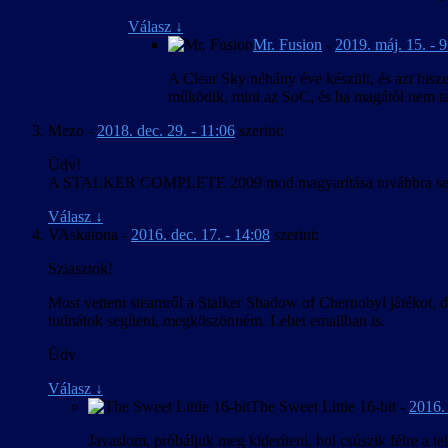
Válasz
↓
Mr. Fusion
-
2019. máj. 15. - 
A Clear Sky néhány éve készült, és azt hisz
működik, mint az SoC, és ha magától nem tal
Mezo
-
2018. dec. 29. - 11:06
szerint:
Üdv!
A STALKER COMPLETE 2009 mod magyarítása továbbra sem 
Válasz
↓
VAskatona
-
2016. dec. 17. - 14:08
szerint:
Sziasztok!
Most vettem steamről a Stalker Shadow of Chernobyl játékot, de
tudnátok segíteni, megköszönném. Lehet emailban is.
Üdv
Válasz
↓
The Sweet Little 16-bit
-
2016. 
Javaslom, próbáljuk meg kideríteni, hol csúszik félre a t