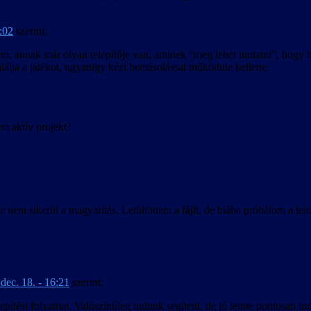
9:02
szerint:
em, annak már olyan telepítője van, aminek “meg lehet mutatni”, hogy ho
álja a játékot, ugyanigy kézi bemásolással működnie kellene.
aktív projekt?
 nem sikerül a magyarítás. Letöltöttem a fájlt, de hiába próbálom a le
dec. 18. - 16:21
szerint:
elepítési folyamat. Valószínűleg tudunk segíteni, de jó lenne pontosan