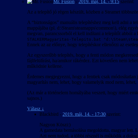
Mr. Fusion
-
2019. máj. 14. - 9:15
szerint:
Az a telepítő jó régen készült, közben a Steamet többszö
A “biztonságos” manuális telepítéshez meg kell adni a te
mappájába (pl. d:\Steam\steamapps\common\), elég egy
megvan, parancssorból el kell indítani a telepítőt abból 
STALKERMagyaritas-Telepito.bat "d:\Steam\stea
Ennek az az előnye, hogy telepítéskor ellenőrzi az esetleg lé
Az egyszerűbb telepítés, hogy a fenti módon megkeresed 
fájlfelülírást, ha/amikor rákérdez. Ezt követően nem lehe
működnie kellene.
Érdemes megjegyezni, hogy a fentiek csak módosítatlan j
magyarítás nem, lehet, hogy valamelyik mod nem, lehet, h
(Az már a történelem homályába veszett, hogy miért em
sajnos.)
Válasz
↓
Blackbird
-
2019. máj. 14. - 17:30
szerint:
Nagyon Köszi:)
A gamedata bemásolása megoldotta, magyar lett. L
Azt nem tudod, a többi résznél is működik a dolog