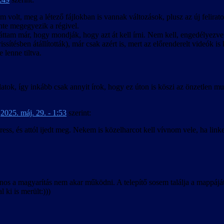
m volt, meg a létező fájlokban is vannak változások, plusz az új feliratoz
nte megegyezik a régivel.
áttam már, hogy mondják, hogy azt át kell írni. Nem kell, engedélyezve
rissítésben átállították), már csak azért is, mert az előrenderelt videók 
e lenne tiltva.
latok, így inkább csak annyit írok, hogy ez úton is köszi az önzetlen m
-
2025. máj. 29. - 1:53
szerint:
ess, és attól ijedt meg. Nekem is közelharcot kell vívnom vele, ha link
 a magyarítás nem akar működni. A telepítő sosem találja a mappáját, t
 ki is merült:)))