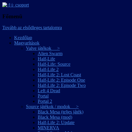
játékmagyarítások
·f·i· csoport
Főmenü
Tovább az elsődleges tartalomra
Kezdőlap
Magyarítások
Valve játékok >
Alien Swarm
Half-Life
Half-Life: Source
Half-Life 2
Half-Life 2: Lost Coast
Half-Life 2: Episode One
Half-Life 2: Episode Two
Left 4 Dead
Portal
Portal 2
Source játékok / modok >
Black Mesa (teljes játék)
Black Mesa (mod)
Half-Life 2: Update
MINERVA