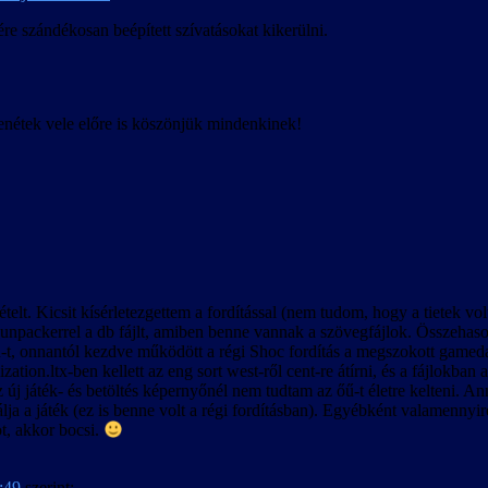
bban olvasható.
re szándékosan beépített szívatásokat kikerülni.
ó.
enétek vele előre is köszönjük mindenkinek!
 ellenére előfordulhatnak felirat-időzítési hibák bizonyos esetekben, kü
át és nem megfelelő viselkedését, a felirattal lejátszott videók közben a
pján készült.
ételt. Kicsit kísérletezgettem a fordítással (nem tudom, hogy a tietek 
00-ás változattal is.
ackerrel a db fájlt, amiben benne vannak a szövegfájlok. Összehasonlítá
m befolyásolja, de a betöltött játékban előfordulhatnak anomáliák a neve
h-t, onnantól kezdve működött a régi Shoc fordítás a megszokott gamedata
a megszerzett rejtekhely-leírások belekerülnek a kimentett játékállásba.
ization.ltx-ben kellett az eng sort west-ről cent-re átírni, és a fájl
új játék- és betöltés képernyőnél nem tudtam az őű-t életre kelteni. A
álja a játék (ez is benne volt a régi fordításban). Egyébként valamennyir
t, akkor bocsi.
8:49
szerint: