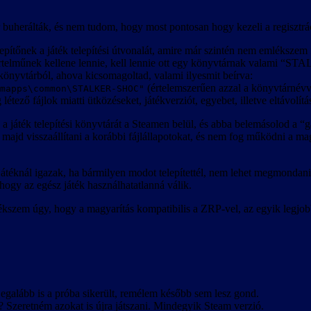
r buherálták, és nem tudom, hogy most pontosan hogy kezeli a regisztrá
lepítőnek a játék telepítési útvonalát, amire már szintén nem emléksze
értelműnek kellene lennie, kell lennie ott egy könyvtárnak valami 
a könyvtárból, ahova kicsomagoltad, valami ilyesmit beírva:
(értelemszerűen azzal a könyvtárnévve
mapps\common\STALKER-SHOC"
tező fájlok miatti ütközéseket, játékverziót, egyebet, illetve eltávolításko
a játék telepítési könyvtárát a Steamen belül, és abba belemásolod a
t majd visszaállítani a korábbi fájlállapotokat, és nem fog működni a m
átéknál igazak, ha bármilyen modot telepítettél, nem lehet megmondani
ogy az egész játék használhatatlanná válik.
lékszem úgy, hogy a magyarítás kompatibilis a ZRP-vel, az egyik leg
egalább is a próba sikerült, remélem később sem lesz gond.
? Szeretném azokat is újra játszani. Mindegyik Steam verzió.