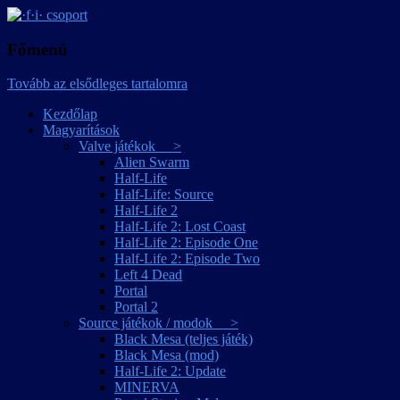
játékmagyarítások
·f·i· csoport
Főmenü
Tovább az elsődleges tartalomra
Kezdőlap
Magyarítások
Valve játékok >
Alien Swarm
Half-Life
Half-Life: Source
Half-Life 2
Half-Life 2: Lost Coast
Half-Life 2: Episode One
Half-Life 2: Episode Two
Left 4 Dead
Portal
Portal 2
Source játékok / modok >
Black Mesa (teljes játék)
Black Mesa (mod)
Half-Life 2: Update
MINERVA