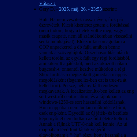
eredményező paraméterek.
Válasz
↓
A 4:3-tól eltérő képarány okozta hibák javítva.
Gery D.
-
2025. máj. 26. - 23:53
szerint:
A kimerítő módszerkeresés és sokszori
kipróbálás ellenére előfordulhatnak felirat-
Hali. Ha nem veszitek rossz néven, írok pár
időzítési hibák bizonyos esetekben, különösen
észrevételt. Kicsit kísérletezgettem a fordítással
a rendszerindítás utáni első videó
(nem tudom, hogy a tietek volt-e meg, vagy a
lejátszásakor.
másik csapaté, nem áll szándékomban visszaélni
Hogy elkerüljük a játék váratlan kilépését,
senki munkájával). Először kicsomagoltam a
fagyását és nem megfelelő viselkedését, a
COP unpackerrel a db fájlt, amiben benne
felirattal lejátszott videók közben az Esc
vannak a szövegfájlok. Összehasonlítás után ki
billentyű le van tiltva, tehát (a játék bevezető
kellett törölni az egyik fájlt egy régi fordításból,
videóját kivéve) nem lehet őket leállítani.
ami kikerült a játékból, mert az okozott nálam
bugcrash-t, onnantól kezdve működött a régi
2007. április 25. – v1.00
Shoc fordítás a megszokott gamedata mappás
A magyar szöveg a játék 1.0001-es változata
megoldásként (fsgame.ltx-ben ezt is true-ra át
alapján készült.
kellett írni). Persze, néhány fájlt rendesen
Igyekeztünk megőrizni a hibamentességet az
megkavartak. A localization.ltx-ben kellett az eng
1.0000-ás változattal is.
sort west-ről cent-re átírni, és a fájlokban a
Ez a honosítás a játékállások betölthetőségét
windows-1250-es sort használni kódolásnak.
nem befolyásolja, de a betöltött játékban
Hun mappában nem tudtam működésre bírni,
előfordulhatnak anomáliák a nevek körül is.
csak eng-ként. Egyedül az új játék- és betöltés
Ennek oka valószínűleg az lehet, hogy az új
képernyőnél nem tudtam az őű-t életre kelteni.
játék kezdésekor érvényes nyelven kiosztott
Annak a fájlnak UTF-8-nak kell lennie. Az ui
névsor és a megszerzett rejtekhely-leírások
mappában lévő font fájlok végéről is
belekerülnek a kimentett játékállásba. A
eltávolítottam a “_hu” részt, hogy használja a