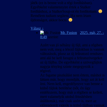
szövegkészlet csak úgy lesz egységes, ha új
játék (ez is benne volt a régi fordításban).
játékot indítunk, és nem váltunk nyelvet
Egyébként valamennyire értek a Stalker
közben.
fordításhoz, a StalkerSoup-ot én fordítottam.
Remélem tudtam segíteni. Ha nem írtam
újdonságot, akkor bocsi.
Válasz
↓
Mr. Fusion
-
2025. máj. 27. -
8:49
szerint:
Azért van jó néhány új fájl, ami a régiben
nem volt, meg a létező fájlokban is vannak
változások, plusz az új feliratozó rendszer,
ami alá be kell faragni a feliratszövegeket
az új fájlba. De egyébként a szövegfájlok
nagyja tényleg szinte megegyezik a
régivel.
Az fsgame piszkálást nem értem, máshol is
láttam már, hogy mondják, hogy azt át kell
írni. Nem kell, engedélyezve van benne a
külső fájlok betöltése (sőt, én úgy
emlékszem, hogy már a régiben se kellett,
mert valamelyik utolsó frissítésben
átállították), már csak azért is, mert az
előrenderelt videók is külső fájlban vannak