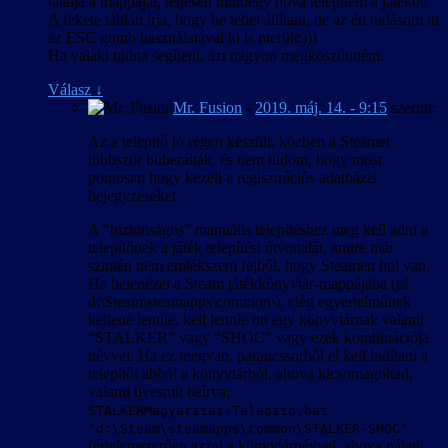
találja a mappáját, teljesen mindegy hova telepítem a játékot.
A fekete táblán írja, hogy be lehet állítani, de az én tudásom itt
az ESC gomb használatával ki is merült:)))
Ha valaki tudna segíteni, azt nagyon megköszönném.
Válasz
↓
Mr. Fusion
-
2019. máj. 14. - 9:15
szerint:
Az a telepítő jó régen készült, közben a Steamet
többször buherálták, és nem tudom, hogy most
pontosan hogy kezeli a regisztrációs adatbázis
bejegyzéseket.
A “biztonságos” manuális telepítéshez meg kell adni a
telepítőnek a játék telepítési útvonalát, amire már
szintén nem emlékszem fejből, hogy Steamen hol van.
Ha belenézel a Steam játékkönyvtár-mappájába (pl.
d:\Steam\steamapps\common\), elég egyértelműnek
kellene lennie, kell lennie ott egy könyvtárnak valami
“STALKER” vagy “SHOC” vagy ezek kombinációja
névvel. Ha ez megvan, parancssorból el kell indítani a
telepítőt abból a könyvtárból, ahova kicsomagoltad,
valami ilyesmit beírva:
STALKERMagyaritas-Telepito.bat
"d:\Steam\steamapps\common\STALKER-SHOC"
(értelemszerűen azzal a könyvtárnévvel, ahova nálad