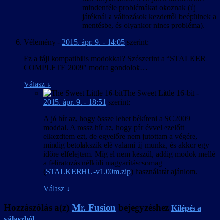
mindenféle problémákat okoznak (új
játéknál a változások kezdettől beépülnek a
mentésbe, és olyankor nincs probléma).
Vélemény
-
2015. ápr. 9. - 14:05
szerint:
Ez a fájl kompatibilis modokkal? Szószerint a “STALKER
COMPLETE 2009″ modra gondolok…
Válasz
↓
The Sweet Little 16-bit
-
2015. ápr. 9. - 18:51
szerint:
A jó hír az, hogy össze lehet békíteni a SC2009
moddal. A rossz hír az, hogy pár évvel ezelőtt
elkezdtem ezt, de egyelőre nem jutottam a végére,
mindig betolakszik elé valami új munka, és akkor egy
időre elfelejtem. Míg el nem készül, addig modok mellé
a feliratozás nélküli magyarításcsomag
(
STALKERHU-v1.00m.zip
) használatát ajánlom.
Válasz
↓
Hozzászólás a(z)
Mr. Fusion
bejegyzéshez
Kilépés a
válaszból