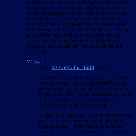
az újabb változaton is működőképes videófeliratozás
(kis megszorítás, hogy az új lejátszási módszerrel az
eredeti két hangcsatorna közül csak az egyik szólhat
mindkét oldalon, azaz monó hanggal élvezhető a
feliratozott videó). A videolejátszó mod beépítésével
külön is megnézhetővé válnak a videók, választhatóan
feliratozással vagy anélkül, és ha közben nem fut a
világszimuláció (tehát játékon kívül indítunk egy
lejátszást), még „simábbak”, folyamatosabbak is a
filmecskék.
Válasz
↓
John
-
2016. dec. 15. - 16:18
szerint:
Egyébként észrevettem még egy pár furcsaságot,
nem tudom van -e köze a magyarításhoz, vagy
alapból ilyen a játék; ha a pda-ban elolvasom a
naplót, akkor fehér lesz az olvasott szöveg, de ha
újból megnyitom a pda-t minden olyan lesz,
mintha nem olvastam volna semmit.
A másik meg hogy a pda-nál a kimutatás résznél
is elég érdekes, a hírnévnél bal oldalt azt írja
hogy megöltem + 3000 stalkert, jobb oldalon
meg jó ha van vagy 100 felsorolva… És ez van a