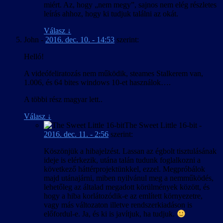
miért. Az, hogy „nem megy”, sajnos nem elég részletes
leírás ahhoz, hogy ki tudjuk találni az okát.
Válasz
↓
John
-
2016. dec. 10. - 14:53
szerint:
Helló!
A videófeliratozás nem működik, steames Stalkerem van,
1.006, és 64 bites windows 10-et használok….
A többi rész magyar lett..
Válasz
↓
The Sweet Little 16-bit
-
2016. dec. 11. - 2:56
szerint:
Köszönjük a hibajelzést. Lassan az égbolt tisztulásának
ideje is elérkezik, utána talán tudunk foglalkozni a
következő háttérprojektünkkel, ezzel. Megpróbálok
majd utánajárni, miben nyilvánul meg a nemműködés,
lehetőleg az általad megadott körülmények között, és
hogy a hiba korlátozódik-e az említett környezetre,
vagy más változaton illetve rendszerkiadáson is
előfordul-e. Ja, és ki is javítjuk, ha tudjuk.