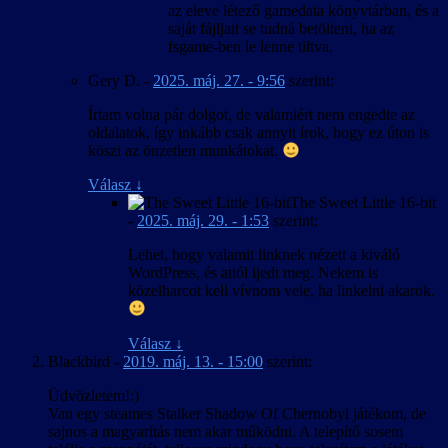
az eleve létező gamedata könyvtárban, és a
saját fájljait se tudná betölteni, ha az
fsgame-ben le lenne tiltva.
Gery D.
-
2025. máj. 27. - 9:56
szerint:
Írtam volna pár dolgot, de valamiért nem engedte az
oldalatok, így inkább csak annyit írok, hogy ez úton is
köszi az önzetlen munkátokat.
Válasz
↓
The Sweet Little 16-bit
-
2025. máj. 29. - 1:53
szerint:
Lehet, hogy valamit linknek nézett a kiváló
WordPress, és attól ijedt meg. Nekem is
közelharcot kell vívnom vele, ha linkelni akarok.
Válasz
↓
Blackbird
-
2019. máj. 13. - 15:00
szerint:
Üdvözletem!:)
Van egy steames Stalker Shadow Of Chernobyl játékom, de
sajnos a magyarítás nem akar működni. A telepítő sosem