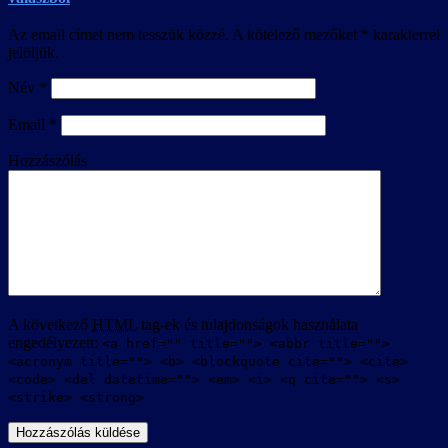
Az email címet nem tesszük közzé.
A kötelező mezőket
*
karakterrel
jelöljük.
Név
*
Email
*
Hozzászólás
A következő
HTML
tag-ek és tulajdonságok használata
engedélyezett:
<a href="" title=""> <abbr title="">
<acronym title=""> <b> <blockquote cite=""> <cite>
<code> <del datetime=""> <em> <i> <q cite=""> <s>
<strike> <strong>