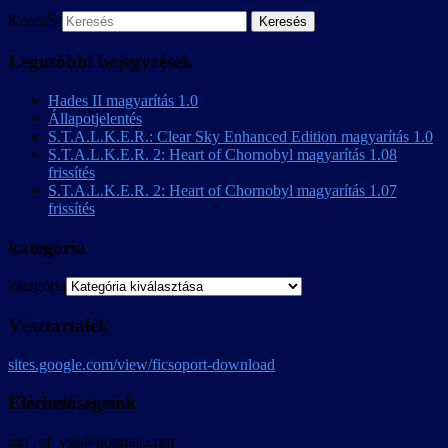
Keresés
Legutóbbi bejegyzések
Hades II magyarítás 1.0
Állapotjelentés
S.T.A.L.K.E.R.: Clear Sky Enhanced Edition magyarítás 1.0
S.T.A.L.K.E.R. 2: Heart of Chornobyl magyarítás 1.08
frissítés
S.T.A.L.K.E.R. 2: Heart of Chornobyl magyarítás 1.07
frissítés
kategória
kategória
Vésztartalék
sites.google.com/view/ficsoport-download
Elérhetőségeink
mrf_of_vsb@hotmail.com