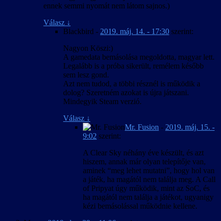
ennek semmi nyomát nem látom sajnos.)
Válasz
↓
Blackbird
-
2019. máj. 14. - 17:30
szerint:
Nagyon Köszi:)
A gamedata bemásolása megoldotta, magyar lett.
Legalább is a próba sikerült, remélem később
sem lesz gond.
Azt nem tudod, a többi résznél is működik a
dolog? Szeretném azokat is újra játszani.
Mindegyik Steam verzió.
Válasz
↓
Mr. Fusion
-
2019. máj. 15. -
9:02
szerint:
A Clear Sky néhány éve készült, és azt
hiszem, annak már olyan telepítője van,
aminek “meg lehet mutatni”, hogy hol van
a játék, ha magától nem találja meg. A Call
of Pripyat úgy működik, mint az SoC, és
ha magától nem találja a játékot, ugyanigy
kézi bemásolással működnie kellene.