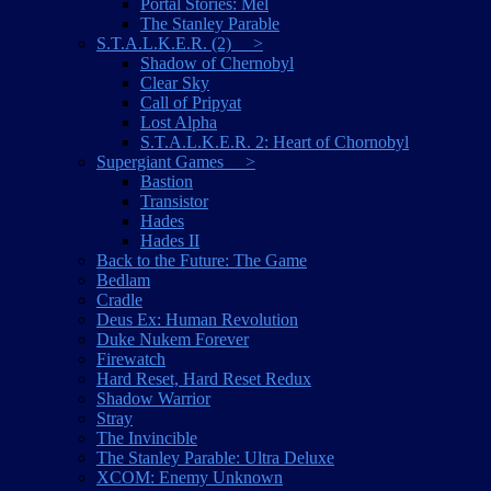
Portal Stories: Mel
The Stanley Parable
S.T.A.L.K.E.R. (2) >
Shadow of Chernobyl
Clear Sky
Call of Pripyat
Lost Alpha
S.T.A.L.K.E.R. 2: Heart of Chornobyl
Supergiant Games >
Bastion
Transistor
Hades
Hades II
Back to the Future: The Game
Bedlam
Cradle
Deus Ex: Human Revolution
Duke Nukem Forever
Firewatch
Hard Reset, Hard Reset Redux
Shadow Warrior
Stray
The Invincible
The Stanley Parable: Ultra Deluxe
XCOM: Enemy Unknown