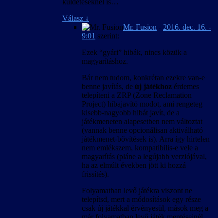
küldetéseknél is…
Válasz
↓
Mr. Fusion
-
2016. dec. 16. -
9:01
szerint:
Ezek “gyári” hibák, nincs közük a
magyarításhoz.
Bár nem tudom, konkrétan ezekre van-e
benne javítás, de
új játékhoz
érdemes
telepíteni a ZRP (Zone Reclamation
Project) hibajavító modot, ami rengeteg
kisebb-nagyobb hibát javít, de a
játékmeneten alapesetben nem változtat
(vannak benne opcionálisan aktiválható
játékmenet-bővítések is). Arra így hirtelen
nem emlékszem, kompatibilis-e vele a
magyarítás (pláne a legújabb verziójával,
ha az elmúlt években jött ki hozzá
frissítés).
Folyamatban levő játékra viszont ne
telepítsd, mert a módosítások egy része
csak új játékkal érvényesül, mások meg a
már folyamatban levő játék mentéseinél