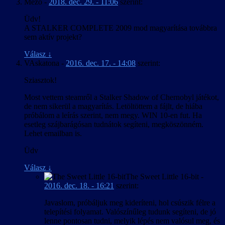
Mezo
-
2018. dec. 29. - 11:06
szerint:
Üdv!
A STALKER COMPLETE 2009 mod magyarítása továbbra
sem aktív projekt?
Válasz
↓
VAskatona
-
2016. dec. 17. - 14:08
szerint:
Sziasztok!
Most vettem steamről a Stalker Shadow of Chernobyl játékot,
de nem sikerül a magyarítás. Letöltöttem a fájlt, de hiába
próbálom a leírás szerint, nem megy. WIN 10-en fut. Ha
esetleg szájbarágósan tudnátok segíteni, megköszönném.
Lehet emailban is.
Üdv
Válasz
↓
The Sweet Little 16-bit
-
2016. dec. 18. - 16:21
szerint:
Javaslom, próbáljuk meg kideríteni, hol csúszik félre a
telepítési folyamat. Valószínűleg tudunk segíteni, de jó
lenne pontosan tudni, melyik lépés nem valósul meg, és