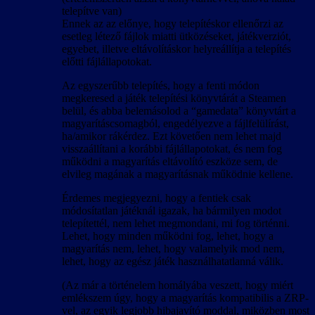
telepítve van)
Ennek az az előnye, hogy telepítéskor ellenőrzi az
esetleg létező fájlok miatti ütközéseket, játékverziót,
egyebet, illetve eltávolításkor helyreállítja a telepítés
előtti fájlállapotokat.
Az egyszerűbb telepítés, hogy a fenti módon
megkeresed a játék telepítési könyvtárát a Steamen
belül, és abba belemásolod a “gamedata” könyvtárt a
magyarításcsomagból, engedélyezve a fájlfelülírást,
ha/amikor rákérdez. Ezt követően nem lehet majd
visszaállítani a korábbi fájlállapotokat, és nem fog
működni a magyarítás eltávolító eszköze sem, de
elvileg magának a magyarításnak működnie kellene.
Érdemes megjegyezni, hogy a fentiek csak
módosítatlan játéknál igazak, ha bármilyen modot
telepítettél, nem lehet megmondani, mi fog történni.
Lehet, hogy minden működni fog, lehet, hogy a
magyarítás nem, lehet, hogy valamelyik mod nem,
lehet, hogy az egész játék használhatatlanná válik.
(Az már a történelem homályába veszett, hogy miért
emlékszem úgy, hogy a magyarítás kompatibilis a ZRP-
vel, az egyik legjobb hibajavító moddal, miközben most