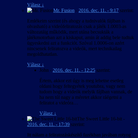
Válasz
↓
Mr. Fusion
-
2016. dec. 11. - 9:17
szerint:
Emlékeim szerint (és ahogy a tudnivalók fájlban is
olvasható) a videófeliratozás csak a játék 1.0003-as
változatáig működik, mert utána becsukták a
játékmotorban azt a kiskaput, amin át addig bele tudtuk
ügyeskedni azt a funkciót. Szóval 1.0006-on azért
nincsenek feliratozva a videók, mert technikailag
megoldhatatlan.
Válasz
↓
John
-
2016. dec. 11. - 12:25
szerint:
Értem, akkor ezt úgy is meg lehetne esetleg
oldani hogy feltegyétek youtubra, vagy nem
tudom hogy a videók melyik fájlban vannak, de
ha nem túl nagy a méretet akkor ráégetni a
feliratot a videóra…
Válasz
↓
The Sweet Little 16-bit
-
2016. dec. 11. - 17:39
szerint:
Itt nálam a feliratozáskészítő fazékban javában rotyog