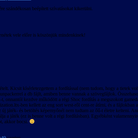
bban olvasható.
re szándékosan beépített szívatásokat kikerülni.
ó.
enétek vele előre is köszönjük mindenkinek!
 ellenére előfordulhatnak felirat-időzítési hibák bizonyos esetekben, kü
át és nem megfelelő viselkedését, a felirattal lejátszott videók közben a
pján készült.
ételt. Kicsit kísérletezgettem a fordítással (nem tudom, hogy a tietek 
00-ás változattal is.
ackerrel a db fájlt, amiben benne vannak a szövegfájlok. Összehasonlítá
m befolyásolja, de a betöltött játékban előfordulhatnak anomáliák a neve
h-t, onnantól kezdve működött a régi Shoc fordítás a megszokott gamedata
a megszerzett rejtekhely-leírások belekerülnek a kimentett játékállásba.
ization.ltx-ben kellett az eng sort west-ről cent-re átírni, és a fájl
új játék- és betöltés képernyőnél nem tudtam az őű-t életre kelteni. A
álja a játék (ez is benne volt a régi fordításban). Egyébként valamennyir
t, akkor bocsi.
8:49
szerint: