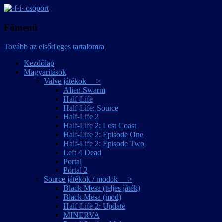
játékmagyarítások
·f·i· csoport
Főmenü
Tovább az elsődleges tartalomra
Kezdőlap
Magyarítások
Valve játékok >
Alien Swarm
Half-Life
Half-Life: Source
Half-Life 2
Half-Life 2: Lost Coast
Half-Life 2: Episode One
Half-Life 2: Episode Two
Left 4 Dead
Portal
Portal 2
Source játékok / modok >
Black Mesa (teljes játék)
Black Mesa (mod)
Half-Life 2: Update
MINERVA