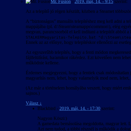
Mr. Fusion
-
2019. máj. 14. - 9:15
szerint:
Az a telepítő jó régen készült, közben a Steamet többszö
A “biztonságos” manuális telepítéshez meg kell adni a te
mappájába (pl. d:\Steam\steamapps\common\), elég egy
megvan, parancssorból el kell indítani a telepítőt abból 
STALKERMagyaritas-Telepito.bat "d:\Steam\stea
Ennek az az előnye, hogy telepítéskor ellenőrzi az esetleg lé
Az egyszerűbb telepítés, hogy a fenti módon megkeresed 
fájlfelülírást, ha/amikor rákérdez. Ezt követően nem lehe
működnie kellene.
Érdemes megjegyezni, hogy a fentiek csak módosítatlan j
magyarítás nem, lehet, hogy valamelyik mod nem, lehet, h
(Az már a történelem homályába veszett, hogy miért em
sajnos.)
Válasz
↓
Blackbird
-
2019. máj. 14. - 17:30
szerint:
Nagyon Köszi:)
A gamedata bemásolása megoldotta, magyar lett. L
Azt nem tudod, a többi résznél is működik a dolog