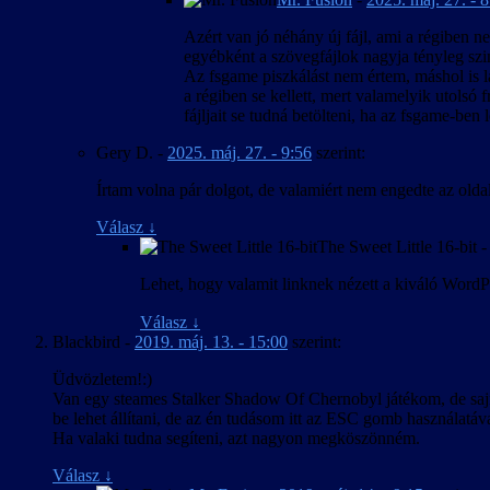
Azért van jó néhány új fájl, ami a régiben ne
egyébként a szövegfájlok nagyja tényleg szi
Az fsgame piszkálást nem értem, máshol is l
a régiben se kellett, mert valamelyik utolsó f
fájljait se tudná betölteni, ha az fsgame-ben l
Gery D.
-
2025. máj. 27. - 9:56
szerint:
Írtam volna pár dolgot, de valamiért nem engedte az olda
Válasz
↓
The Sweet Little 16-bit
Lehet, hogy valamit linknek nézett a kiváló WordPr
Válasz
↓
Blackbird
-
2019. máj. 13. - 15:00
szerint:
Üdvözletem!:)
Van egy steames Stalker Shadow Of Chernobyl játékom, de sajnos
be lehet állítani, de az én tudásom itt az ESC gomb használatával
Ha valaki tudna segíteni, azt nagyon megköszönném.
Válasz
↓