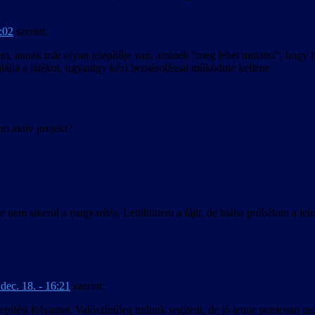
9:02
szerint:
em, annak már olyan telepítője van, aminek “meg lehet mutatni”, hogy ho
álja a játékot, ugyanigy kézi bemásolással működnie kellene.
aktív projekt?
 nem sikerül a magyarítás. Letöltöttem a fájlt, de hiába próbálom a le
dec. 18. - 16:21
szerint:
elepítési folyamat. Valószínűleg tudunk segíteni, de jó lenne pontosan