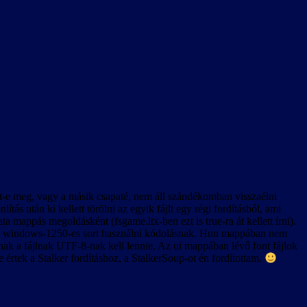
lönösen a rendszerindítás utáni első videó lejátszásakor.
z Esc billentyű le van tiltva, tehát (a játék bevezető videóját kivéve)
volt-e meg, vagy a másik csapaté, nem áll szándékomban visszaélni
s után ki kellett törölni az egyik fájlt egy régi fordításból, ami
k körül is. Ennek oka valószínűleg az lehet, hogy az új játék
 mappás megoldásként (fsgame.ltx-ben ezt is true-ra át kellett írni).
 A szövegkészlet csak úgy lesz egységes, ha új játékot indítunk, és
okban a windows-1250-es sort használni kódolásnak. Hun mappában nem
nnak a fájlnak UTF-8-nak kell lennie. Az ui mappában lévő font fájlok
e értek a Stalker fordításhoz, a StalkerSoup-ot én fordítottam.