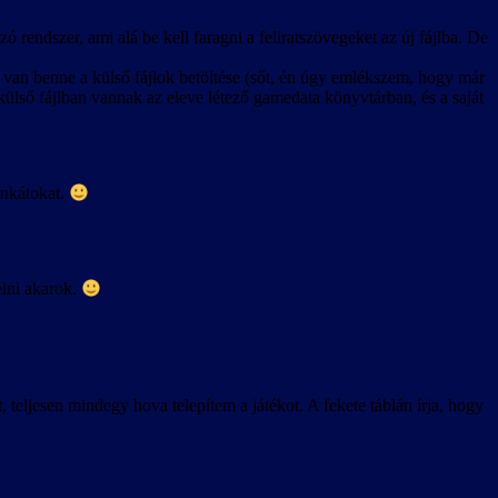
ó rendszer, ami alá be kell faragni a feliratszövegeket az új fájlba. De
 van benne a külső fájlok betöltése (sőt, én úgy emlékszem, hogy már
is külső fájlban vannak az eleve létező gamedata könyvtárban, és a saját
unkátokat.
elni akarok.
eljesen mindegy hova telepítem a játékot. A fekete táblán írja, hogy