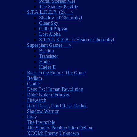
Portal Stories: Mel
The Stanley Parable
S.T.A.L.K.E.R. (2) >
Shadow of Chernobyl
Clear Sky
Call of Pripyat
Lost Alpha
S.T.A.L.K.E.R. 2: Heart of Chornobyl
Supergiant Games >
Bastion
Transistor
Hades
Hades II
Back to the Future: The Game
Bedlam
Cradle
Deus Ex: Human Revolution
Duke Nukem Forever
Firewatch
Hard Reset, Hard Reset Redux
Shadow Warrior
Stray
The Invincible
The Stanley Parable: Ultra Deluxe
XCOM: Enemy Unknown