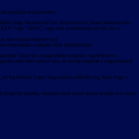
ciós adatbázis bejegyzéseket.
m fejből, hogy Steamen hol van. Ha belenézel a Steam játékkönyvtár-
“STALKER” vagy “SHOC” vagy ezek kombinációja névvel. Ha ez
l, ahova nálad telepítve van)
r helyreállítja a telepítés előtti fájlállapotokat.
 “gamedata” könyvtárt a magyarításcsomagból, engedélyezve a
agyarítás eltávolító eszköze sem, de elvileg magának a magyarításnak
, mi fog történni. Lehet, hogy minden működni fog, lehet, hogy a
jobb hibajavító moddal, miközben most ennek semmi nyomát nem látom