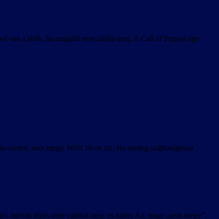
l van a játék, ha magától nem találja meg. A Call of Pripyat úgy
írás szerint, nem megy. WIN 10-en fut. Ha esetleg szájbarágósan
 tudni, melyik lépés nem valósul meg, és miért. Az, hogy „nem megy”,