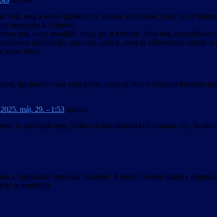
m volt, meg a létező fájlokban is vannak változások, plusz az új feliratoz
nte megegyezik a régivel.
áttam már, hogy mondják, hogy azt át kell írni. Nem kell, engedélyezve
rissítésben átállították), már csak azért is, mert az előrenderelt videók 
e lenne tiltva.
latok, így inkább csak annyit írok, hogy ez úton is köszi az önzetlen m
-
2025. máj. 29. - 1:53
szerint:
ess, és attól ijedt meg. Nekem is közelharcot kell vívnom vele, ha link
 a magyarítás nem akar működni. A telepítő sosem találja a mappáját, t
 ki is merült:)))