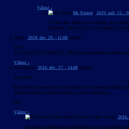
Válasz
↓
Mr. Fusion
-
2019. máj. 15. - 
A Clear Sky néhány éve készült, és azt hisz
működik, mint az SoC, és ha magától nem tal
Mezo
-
2018. dec. 29. - 11:06
szerint:
Üdv!
A STALKER COMPLETE 2009 mod magyarítása továbbra sem 
Válasz
↓
VAskatona
-
2016. dec. 17. - 14:08
szerint:
Sziasztok!
Most vettem steamről a Stalker Shadow of Chernobyl játékot, de
tudnátok segíteni, megköszönném. Lehet emailban is.
Üdv
Válasz
↓
The Sweet Little 16-bit
-
2016. 
Javaslom, próbáljuk meg kideríteni, hol csúszik félre a t