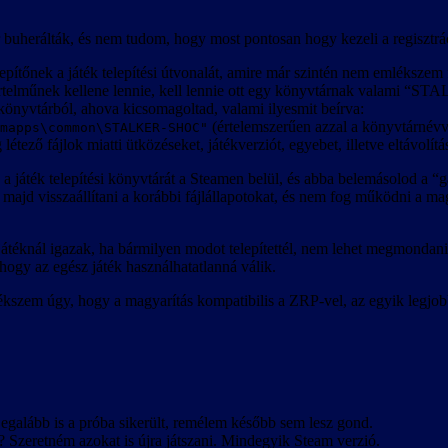
r buherálták, és nem tudom, hogy most pontosan hogy kezeli a regisztrá
lepítőnek a játék telepítési útvonalát, amire már szintén nem emléksze
értelműnek kellene lennie, kell lennie ott egy könyvtárnak valami 
a könyvtárból, ahova kicsomagoltad, valami ilyesmit beírva:
(értelemszerűen azzal a könyvtárnévve
mapps\common\STALKER-SHOC"
tező fájlok miatti ütközéseket, játékverziót, egyebet, illetve eltávolításko
a játék telepítési könyvtárát a Steamen belül, és abba belemásolod a
t majd visszaállítani a korábbi fájlállapotokat, és nem fog működni a m
átéknál igazak, ha bármilyen modot telepítettél, nem lehet megmondani
ogy az egész játék használhatatlanná válik.
lékszem úgy, hogy a magyarítás kompatibilis a ZRP-vel, az egyik leg
egalább is a próba sikerült, remélem később sem lesz gond.
? Szeretném azokat is újra játszani. Mindegyik Steam verzió.