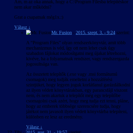
Am, m az oka annak, hogy a C:\Program Filesba telepítéskor
nem akar működni?
Grat a csapatnak még1x.:)
Válasz
↓
Mr. Fusion
-
2015. szept. 3. - 9:24
szerint:
A “Program Files” olyan rendszerkönyvtár, amit több
mechanizmus is véd, így ott nem lehet csak úgy
szabadon fájlokat módosítgatni meg újakat létrehozni,
kivéve, ha a folyamatnak rendszer, vagy rendszergazda
jogosultsága van.
Az összetett telepítők (.exe vagy .msi formátumú
csomagok) meg tudják emeltetni a hozzáférési
szintjüket, hogy legyen joguk korlátlanul garázdálkodni
az ilyen védett könyvtárakban, egy parancsfájl viszont
nem, és nem akartuk a telepítőt még egy telepítőbe
csomagolni csak azért, hogy meg tudja ezt tenni, pláne,
hogy az emberek többsége szerencsére tudja, hogy
játékot nem javasolt ilyen védett könyvtárba telepíteni,
különben ez lesz az eredmény.
Válasz
↓
Tibi
-
2015. aug. 31. - 19:57
szerint: