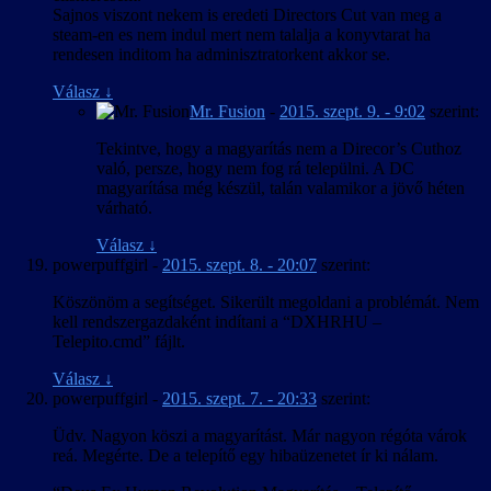
Sajnos viszont nekem is eredeti Directors Cut van meg a
steam-en es nem indul mert nem talalja a konyvtarat ha
rendesen inditom ha adminisztratorkent akkor se.
Válasz
↓
Mr. Fusion
-
2015. szept. 9. - 9:02
szerint:
Tekintve, hogy a magyarítás nem a Direcor’s Cuthoz
való, persze, hogy nem fog rá települni. A DC
magyarítása még készül, talán valamikor a jövő héten
várható.
Válasz
↓
powerpuffgirl
-
2015. szept. 8. - 20:07
szerint:
Köszönöm a segítséget. Sikerült megoldani a problémát. Nem
kell rendszergazdaként indítani a “DXHRHU –
Telepito.cmd” fájlt.
Válasz
↓
powerpuffgirl
-
2015. szept. 7. - 20:33
szerint:
Üdv. Nagyon köszi a magyarítást. Már nagyon régóta várok
reá. Megérte. De a telepítő egy hibaüzenetet ír ki nálam.