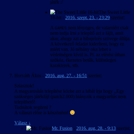
játék :/
The Sweet Little
16-bit
-
2016. szept. 23. - 23:29
szerint:
A
nem lényeges, de valamiért csak
GAMES
nem tudja írni a telepítő azt a fájlt, amit
akar, ahogy azt a hibajelzés szövege állítja.
A következő feladat kideríteni, hogy ez
miért van. Jó néhány oka lehet a
védettségen kívül is. Pl. az elérési útban
szóköz, ékezetes betűk, különleges
karakterek, stb.
Horváth Ákos
-
2016. aug. 27. - 16:51
szerint:
Sziasztok!
A magyarosítás telepítése közbe azt a hibát írja hogy ,,Egy
szükséges játékfájl (patch2.000) hiányzik a magyarítás nem
telepíthető!
Tudnátok segiteni ?
A választ előre is köszönöm!
Válasz
↓
Mr. Fusion
-
2016. aug. 28. - 9:13
szerint: