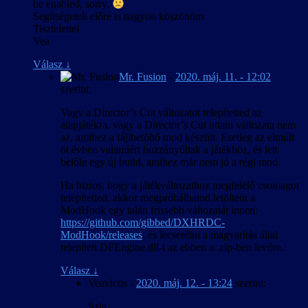
be enabled, sorry.
Segítségetek előre is nagyon köszönöm
Tisztelettel
Vea
Válasz
↓
Mr. Fusion
-
2020. máj. 11. - 12:02
szerint:
Vagy a Director’s Cut változatot telepítetted az
alapjátékra, vagy a Director’s Cut ottani változata nem
az, amihez a fájlbetöltő mod készült. Esetleg az elmúlt
öt évben valamiért hozzányúltak a játékhoz, és lett
belőle egy új build, amihez már nem jó a régi mod.
Ha biztos, hogy a játékváltozathoz megfelelő csomagot
telepítetted, akkor megpróbálhatod letölteni a
ModHook egy talán frissebb változatát innen:
https://github.com/gibbed/DXHRDC-
ModHook/releases
, és lecserélni a magyarítás által
telepített DFEngine.dll-t az ebben a .zip-ben levőre.
Válasz
↓
Veavictis
-
2020. máj. 12. - 13:24
szerint:
Szia,