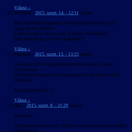
Válasz
↓
MadMax
-
2015. szept. 14. - 12:11
szerint:
Már alig bírok magammal, kb hány nap lehet még a Dc
magyarosítás kiadása?
Szinte óránként nézem hogy le lehet-e már tölteni:)
Még kitartást így az utolsó hajrában!!!
Válasz
↓
Sigmoria
-
2015. szept. 13. - 13:15
szerint:
Valamikor 2013-ban jelentkeztem be utoljára a Steam
accountomra.
De miattatok most le kellet porolnom és elindítani a játék
letöltését.
Ezer köszönet érte :).
Válasz
↓
Jano
-
2015. szept. 8. - 21:29
szerint:
Sziasztok.
Nagyon koszonom en is. Nagyon vartam mar erre es minden
elismeresem.