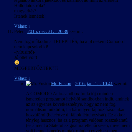
legalább akkora játékidőt és kalandot ad mint az eredeti!
Hallottatok róla?
magyarítás?
Istenek lennétek!
Válasz
↓
Peter
-
2015. dec. 31. - 20:39
szerint:
Nem fog működni a TELEPÍTÉS, ha a pl nekem Comodo-t
nem kapcsolod ki!
-(vírusírtó)-
Jó ötlet volt!
MEGFERTŐZTEK???
Válasz
↓
Mr. Fusion
-
2016. jan. 1. - 10:41
szerint:
A COMODO Auto-sandbox funkciója minden
ismeretlen programot helyből sandboxban indít, aminek
az az egyenes következménye, hogy az nem fog
normálisan működni, ha bármilyen fájlhoz írásra akar
hozzáférni (beleértve új fájlok létrehozását). Ez akkor
tényleg hasznos, ha az a program valóban rosszakaratú
(és átment a Stateful szignatúra-ellenőrzésen, mivel nem
volt benne ismerős minta), minden egyéb esetben