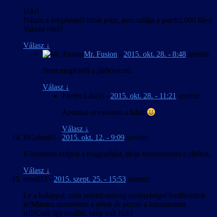
Üdv!
Nálam a telepítésnél hibát jelez, nem találja a patch2.000 file-t
Valami ötlet?
Válasz
↓
Mr. Fusion
-
2015. okt. 28. - 8:48
szerint:
Nem megfelelő a játékverzió.
Válasz
↓
Finder László
-
2015. okt. 28. - 11:21
szerint:
Azonnal orvosolom a hibát
Válasz
↓
BGabor85
-
2015. okt. 12. - 9:09
szerint:
Köszönöm szépen a magyarítást, ideje beszereznem a játékot.
Válasz
↓
creed13
-
2015. szept. 25. - 15:53
szerint:
Le a kalappal, nem semmi szöveg mennyiséget fordítottatok
le!Minden tiszteletem a tiétek és persze a köszönetem
is!!!Csak így tovább, szép volt fiúk!