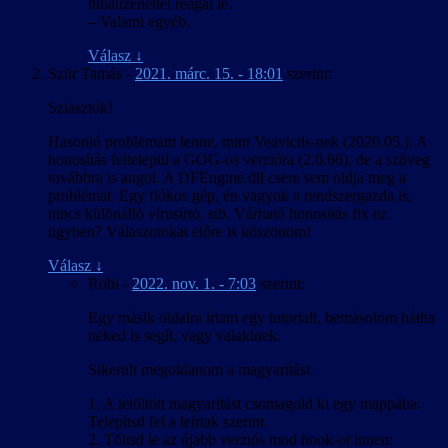
hibaüzenettel reagál le.
betűk, még ha nem is néztek ki tökéletesen. A Crystal Engine
– Valami egyéb.
virtuális fájlrendszerének kezeléséhez létezett eszköz, de a kinyert
adatfájl szövegként kezelhető formába és vissza alakítására TSL16b-
Válasz
↓
nek kellett írnia egy konvertert. Visszafelé tovább bonyolódott a
Szür Tamás
-
2021. márc. 15. - 18:01
szerint:
dolog, mert a játék nem tölt be külső fájlt, így csak az eredeti fájlok
módosításával lehet bármin változtatni. És míg a HR-nél egy 18
Sziasztok!
MB-os módosított játékfájl kiadása még kivitelezhető lett volna, az
ML-nél egy 1,6 GB-os fájlt kellett volna kiadni. A megoldást az ún.
Hasonló problémám lenne, mint Veavictis-nek (2020.05.). A
delta tömörítés jelentette, amihez találtunk egy olyan parancssori
honosítás feltelepül a GOG-os verzióra (2.0.66), de a szöveg
eszközt, ami elboldogult egy ekkora fájllal is. A Director’s Cut
továbbra is angol. A DFEngine.dll csere sem oldja meg a
változatnál szerencsére erre nem volt szükség, mert ahhoz létezett
problémát. Egy fiókos gép, én vagyok a rendszergazda is,
egy olyan módosított rutinkönyvtár, amire az eredetit lecserélve a
nincs különálló vírusírtó, stb. Várható honosítás fix ez
játék „megtanult” további adatfájlokat betölteni, így csak a többi
ügyben? Válaszotokat előre is köszönöm!
mellé kellett tenni a magyar szöveget tartalmazót.
Válasz
↓
Robi
-
2022. nov. 1. - 7:03
szerint:
Egy másik oldalra írtam egy tutorialt, bemásolom hátha
neked is segít, vagy valakinek.
Sikerült megoldanom a magyarítást.
1. A letöltött magyarítást csomagold ki egy mappába.
Telepítsd fel a leírtak szerint.
2. Töltsd le az újabb verziós mod hook-ot innen: