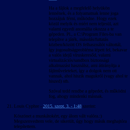
Ha a fájlok a megfelelő helyükön
lennének, és a folyamatnak lenne joga
hozzájuk férni, működne. Hogy ezek
közül melyik és miért nem teljesül, azt
valami egyedi anomália okozza a te
gépeden. Pl., a C:\Program Files-ba van
telepítve a játék, másolás/futtatás
közben/között OS felhasználót váltottál,
így jogosultságprobléma lépett fel, bekavar
a valós idejű víruskeresőd, valami
virtualizációs/sandbox biztonsági
alkalmazást használsz, ami átirányítja a
fájlműveleteket, így a dolgok nem ott
vannak, ahol hiszik magukról (vagy ahol te
hiszed) stb.
Szóval tedd rendbe a gépedet, és működni
fog, ahogy mindenki másnak.
Louis Cyphre
-
2015. szept. 3. - 1:48
szerint:
Köszönet a munkátokért, egy álom vált valóra.:)
Megszenvedtem vele, de sikerült, úgy hogy másik meghajtóra
telepítettem.