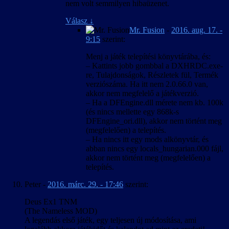
nem volt semmilyen hibaüzenet.
Válasz
↓
Mr. Fusion
-
2016. aug. 17. -
9:15
szerint:
Menj a játék telepítési könyvtárába, és:
– Kattints jobb gombbal a DXHRDC.exe-
re, Tulajdonságok, Részletek fül, Termék
verziószáma. Ha itt nem 2.0.66.0 van,
akkor nem megfelelő a játékverzió.
– Ha a DFEngine.dll mérete nem kb. 100k
(és nincs mellette egy 868k-s
DFEngine_ori.dll), akkor nem történt meg
(megfelelően) a telepítés.
– Ha nincs itt egy mods alkönyvtár, és
abban nincs egy locals_hungarian.000 fájl,
akkor nem történt meg (megfelelően) a
telepítés.
Peter
-
2016. márc. 29. - 17:46
szerint:
Deus Ex1 TNM
(The Nameless MOD)
A legendás első játék, egy teljesen új módosítása, ami