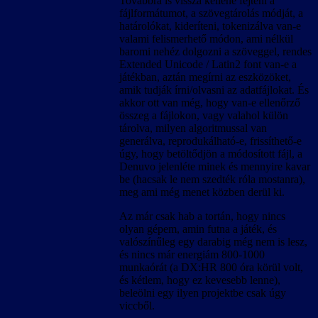
Továbbra is vissza kellene fejteni a
fájlformátumot, a szövegtárolás módját, a
határolókat, kideríteni, tokenizálva van-e
valami felismerhető módon, ami nélkül
baromi nehéz dolgozni a szöveggel, rendes
Extended Unicode / Latin2 font van-e a
játékban, aztán megírni az eszközöket,
amik tudják írni/olvasni az adatfájlokat. És
akkor ott van még, hogy van-e ellenőrző
összeg a fájlokon, vagy valahol külön
tárolva, milyen algoritmussal van
generálva, reprodukálható-e, frissíthető-e
úgy, hogy betöltődjön a módosított fájl, a
Denuvo jelenléte minek és mennyire kavar
be (hacsak le nem szedték róla mostanra),
meg ami még menet közben derül ki.
Az már csak hab a tortán, hogy nincs
olyan gépem, amin futna a játék, és
valószínűleg egy darabig még nem is lesz,
és nincs már energiám 800-1000
munkaórát (a DX:HR 800 óra körül volt,
és kétlem, hogy ez kevesebb lenne),
beleölni egy ilyen projektbe csak úgy
viccből.