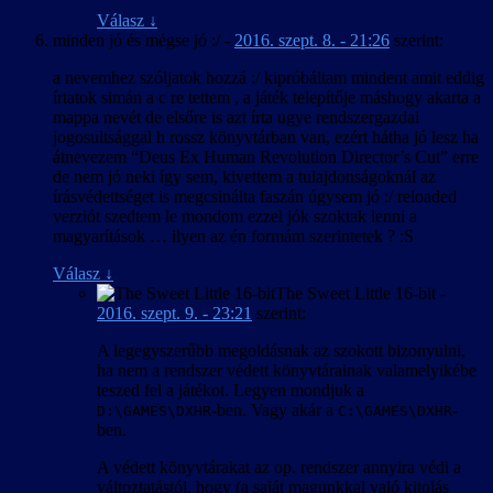
Válasz
↓
minden jó és mégse jó :/
-
2016. szept. 8. - 21:26
szerint:
a nevemhez szóljatok hozzá :/ kipróbáltam mindent amit eddig
írtatok simán a c re tettem , a játék telepítője máshogy akarta a
mappa nevét de elsőre is azt írta ugye rendszergazdai
jogosultsággal h rossz könyvtárban van, ezért hátha jó lesz ha
átnevezem “Deus Ex Human Revolution Director’s Cut” erre
de nem jó neki így sem, kivettem a tulajdonságoknál az
írásvédettséget is megcsinálta faszán úgysem jó :/ reloaded
verziót szedtem le mondom ezzel jók szoktak lenni a
magyarítások … ilyen az én formám szerintetek ? :S
Válasz
↓
The Sweet Little 16-bit
-
2016. szept. 9. - 23:21
szerint:
A legegyszerűbb megoldásnak az szokott bizonyulni,
ha nem a rendszer védett könyvtárainak valamelyikébe
teszed fel a játékot. Legyen mondjuk a
-ben. Vagy akár a
-
D:\GAMES\DXHR
C:\GAMES\DXHR
ben.
A védett könyvtárakat az op. rendszer annyira védi a
változtatástól, hogy (a saját magunkkal való kitolás