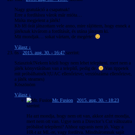
Nagy gratuláció a csapatnak!
Erre a fordításra várok már mióta…
Mióta megjelent a játék!
Kb fél órát játszottam vele anno, mire rájöttem, hogy ennek a
játéknak kivárom a fordítását, és utána játszom ki.
Mit mondjak… sokat vártam, de megérte!
Válasz
↓
6s
-
2015. aug. 30. - 16:47
szerint:
Sziasztok!Nekem közli hogy nem lehet telepíteni, mert nem a
játék könyvtárában van a telepítő, pedig de.
Van tippetek
mit próbálhatnék?(UAC ellenőrizve, verziószáma ellenőrizve,
a játék steames)
Köszönöm
Válasz
↓
Mr. Fusion
-
2015. aug. 30. - 18:23
szerint:
Ha azt mondja, hogy nem ott van, akkor azért mondja,
mert nem ott van. Ugye nem a Director’s Cut változatra
próbálod telepíteni? Ahhoz ugyanis nem jó. Vagy a
HR-t az ML-re, vagy fordítva. Mindháromnak saját