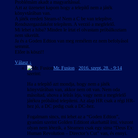
Problémám akadt a magyarítással.
Azt az üzenetet kapom hogy a telepítő nem a játék
könyvtárában van.
A játék eredeti Steam-s! Nem a C be van telepítve.
Rendszergazdaként telepítem. A verzió a megfelelő.
Mi lehet a hiba? Minden le írtat el olvastam próbálkoztam
nem sikerült.
Ja és a Goden Edtion van meg remélem ez nem befolyásol
semmit.
Előre is köszi!!
Válasz
↓
Mr. Fusion
-
2016. szept. 28. - 9:14
szerint:
Ha a telepítő azt mondja, hogy nem a játék
könyvtárában van, akkor nem ott van. Nem oda
másoltad, ahova a leírás írja, vagy nem a megfelelő
játékra próbálod telepíteni. Az alap HR csak a régi HR-
hez jó, a DC pedig csak a DC-hez.
Fogalmam sincs, mi lehet az a “Goden Edtion”,
gyanúm szerint Golden Editiont akarhattál írni, viszont
olyan nem létezik, a Steamen csak egy sima “Deus Ex:
Human Revolution – Director’s Cut” van, és ennyi.