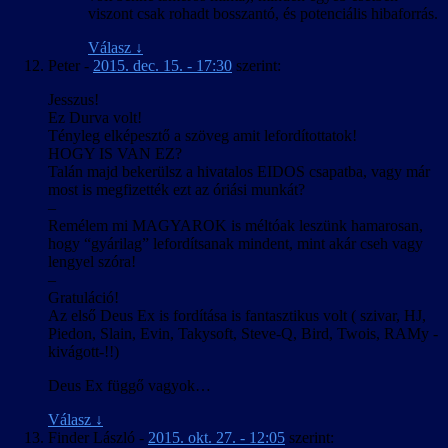
viszont csak rohadt bosszantó, és potenciális hibaforrás.
Válasz
↓
Peter
-
2015. dec. 15. - 17:30
szerint:
Jesszus!
Ez Durva volt!
Tényleg elképesztő a szöveg amit lefordítottatok!
HOGY IS VAN EZ?
Talán majd bekerülsz a hivatalos EIDOS csapatba, vagy már
most is megfizették ezt az óriási munkát?
–
Remélem mi MAGYAROK is méltóak leszünk hamarosan,
hogy “gyárilag” lefordítsanak mindent, mint akár cseh vagy
lengyel szóra!
–
Gratuláció!
Az első Deus Ex is fordítása is fantasztikus volt ( szivar, HJ,
Piedon, Slain, Evin, Takysoft, Steve-Q, Bird, Twois, RAMy -
kivágott-!!)
Deus Ex függő vagyok…
Válasz
↓
Finder László
-
2015. okt. 27. - 12:05
szerint: