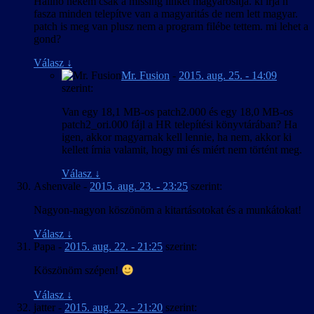
Halihó nekem csak a missing linket magyarosítja. ki írja h
fasza minden telepítve van a magyaritás de nem lett magyar.
patch is meg van plusz nem a program filébe tettem. mi lehet a
gond?
Válasz
↓
Mr. Fusion
-
2015. aug. 25. - 14:09
szerint:
Van egy 18,1 MB-os patch2.000 és egy 18,0 MB-os
patch2_ori.000 fájl a HR telepítési könyvtárában? Ha
igen, akkor magyarnak kell lennie, ha nem, akkor ki
kellett írnia valamit, hogy mi és miért nem történt meg.
Válasz
↓
Ashenvale
-
2015. aug. 23. - 23:25
szerint:
Nagyon-nagyon köszönöm a kitartásotokat és a munkátokat!
Válasz
↓
Papa
-
2015. aug. 22. - 21:25
szerint:
Köszönöm szépen!
Válasz
↓
jatter
-
2015. aug. 22. - 21:20
szerint: