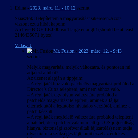
Egy sok, egymással különféle viszonyban levő karaktert mozgató
betűkészletet használ, és az egyedi
Edina
-
2023. márc. 11. - 10:12
szerint:
játéknál különösen nehéz az angolban ilyen formában nem létező
fájlformátumok + ScaleForm miatt esélyt se
tegezés/magázás megállapítása, amikor pedig egy karakter akár
láttunk ennek esetleges javítására.
Sziasztok!Telepítettem a magyarosítást sikeresen.Azota
egyazon mondatban szólít egy másikat vegyesen hol vezeték-, hol
A mentett játékok elnevezésére használt
viszont ezt a hibát kapom:
keresztnéven, akkor nincs jó megoldás. Az egyértelmű helyzeteket
pályanevek a játék futtatható állományába
Archive BIGFILE.000 isn’t large enough! (should be at least
kivéve jellemzően a mindkét névvel jobban működő magázásban
vannak “beledrótozva”, aminek piszkálásától
2146435071 bytes)
íródtak a szövegek, és egyes esetekben a fejlesztői kommentárokban
inkább eltekintettünk, így azok a
elhangzottak is alátámasztották e döntéseinket.
mentés/betöltés menükben angolul jelennek
Válasz
↓
meg.
Mr. Fusion
-
2023. márc. 12. - 9:43
Egy másik nehézség a kínaiból elvileg meghatározott szabályok
szerint:
szerint átírandó szavak és nevek kezelése volt, mivel gyakorlatilag
két szabálykészlet él párhuzamosan: a nemzetközileg elfogadott
Melyik magyarítás, melyik változatra, és pontosan mi
kínai-angol pinjin átírás, illetve egy ún. „népszerű magyar” átírás. A
adja ezt a hibát?
pinjin sokkal pontosabban adja vissza az eredeti hangzást, de csak
Az üzenet alapján a tippjeim:
ha az olvasó ismeri az angol nyelv kiejtési szabályait, a „népszerű
– A régi játékhoz való patchelős magyarítást próbálod a
magyar” ellenben nem igényel előképzettséget, cserébe viszont
Director’s Cutra telepíteni, ami nem ahhoz való.
következetlen és pontatlan. Végül egy „hibrid” módszerrel éltünk:
– A régi játék egy olyan változatára próbálod a
az írásban és kiejtve is szereplő neveknél a pinjinen alapuló „hallás
patchelős magyarítást telepíteni, aminek a fájljai
utáni” átírást használtunk, a játékvilágban is láthatók az
eltérnek attól a legutolsó hivatalos verziótól, amihez a
azonosíthatóság miatt pinjinben maradtak, a játékvilágban nem
patch készült.
megjelenő és el sem hangzó szövegekben levők pedig jobbára
– A régi játék megfelelő változatára próbálod telepíteni
„népszerű magyar” átírásban vannak.
a patchet, de a patcher valami miatt (pl. OS jogosultság
hiánya, biztonsági szoftver általi fájlzárolás) nem tudja
A magyarítás technikailag sem volt egyszerű, bár legalább a
olvasni/írni a szükséges fájlt, amit ezzel az érdekes
betűkészletekben megvoltak az általában hiányzó „őŐ” és „űŰ”