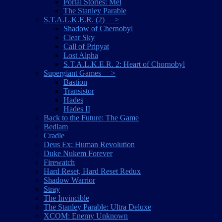
Portal Stories: Mel
The Stanley Parable
S.T.A.L.K.E.R. (2) >
Shadow of Chernobyl
Clear Sky
Call of Pripyat
Lost Alpha
S.T.A.L.K.E.R. 2: Heart of Chornobyl
Supergiant Games >
Bastion
Transistor
Hades
Hades II
Back to the Future: The Game
Bedlam
Cradle
Deus Ex: Human Revolution
Duke Nukem Forever
Firewatch
Hard Reset, Hard Reset Redux
Shadow Warrior
Stray
The Invincible
The Stanley Parable: Ultra Deluxe
XCOM: Enemy Unknown