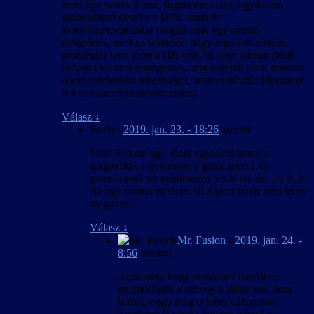
most újat venni. Plusz, fogalmam sincs, egyáltalán
módosítható (lesz) e a játék, aminek
kiderítése/megoldása megint csak egy csomó
nyűglődés, mert az sejthető,. hogy legalább annyira
problémás lesz, mint a HR volt, ha nem jobban (több
helyen Denuvot emlegetnek, ami helyből kizár minden
olyan módosítási lehetőséget, amihez bináris állományt
is kell visszafejteni/változtatni).
Válasz
↓
Szaki
-
2019. jan. 23. - 18:26
szerint:
Szia! Nekem úgy tűnik egyszerű lenne a
magyaritás a nyelveket a game.layer1.xx
game.layer2.xx tartalmazza VAN en, de, es, fr, it
stb agy csomó nyelven !!! Akkor miért nem lehet
magyarul?
Válasz
↓
Mr. Fusion
-
2019. jan. 24. -
8:56
szerint:
Attól még, hogy olvasható formában
megtalálható a szöveg a fájlokban, nem
biztos, hogy meg is lehet változtatni.