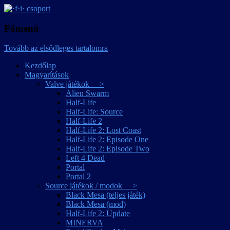
játékmagyarítások
·f·i· csoport
Főmenü
Tovább az elsődleges tartalomra
Kezdőlap
Magyarítások
Valve játékok >
Alien Swarm
Half-Life
Half-Life: Source
Half-Life 2
Half-Life 2: Lost Coast
Half-Life 2: Episode One
Half-Life 2: Episode Two
Left 4 Dead
Portal
Portal 2
Source játékok / modok >
Black Mesa (teljes játék)
Black Mesa (mod)
Half-Life 2: Update
MINERVA