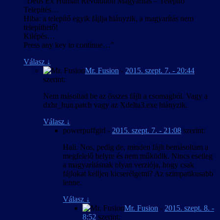
“Deus Ex Human Revolution Magyarítás – Telepítő
Telepítés…
Hiba: a telepítő egyik fájlja hiányzik, a magyarítás nem
telepíthető!
Kilépés…
Press any key to continue…”
Válasz
↓
Mr. Fusion
-
2015. szept. 7. - 20:44
szerint:
Nem másoltad be az összes fájlt a csomagból. Vagy a
dxhr_hun.patch vagy az Xdelta3.exe hiányzik.
Válasz
↓
powerpuffgirl
-
2015. szept. 7. - 21:08
szerint:
Hali. Nos, pedig de, minden fájlt bemásoltam a
megfelelő helyre és nem működik. Nincs esetleg
a magyarításnak olyan verziója, hogy csak
fájlokat kelljen kicserélgetni? Az szimpatikusabb
lenne.
Válasz
↓
Mr. Fusion
-
2015. szept. 8. -
8:52
szerint: