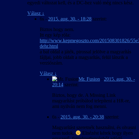
egyedi változat kell, és a DC-hez való még nincs kész.
Válasz
↓
6s
-
2015. aug. 30. - 18:28
szerint:
Biztos hogy nem.
Itt egy kép róla:
http://www.kepmegoszto.com/201508301826/55e
dehr.html
a bal oldal a játék, pirossal jelölve a magyarítás
fájljai, jobb oldalt a magyarítás, felül látszik a
verziószám.
Válasz
↓
Mr. Fusion
-
2015. aug. 30. -
20:14
szerint:
Biztos, hogy de. A Missing Link
magyarítást próbálod telepíteni a HR-re,
ami nyilván nem fog menni.
6s
-
2015. aug. 30. - 20:38
szerint:
Magyarítást szeretnék használni, és olvasni
nem tudok.
Elnézést kérek hogy ilyen
egyszerű, figyelmetlenségből adódó