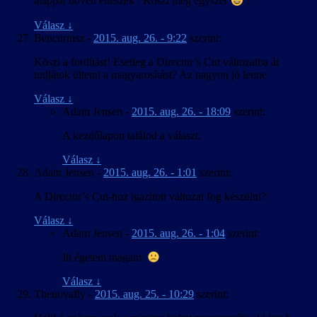
alappal bőven elleszek . Köszi még egyszer
!
Válasz
↓
Bencuriusz
-
2015. aug. 26. - 9:22
szerint:
Köszi a fordítást! Esetleg a Director’s Cut változatba át
tudjátok ültetni a magyarosítást? Az nagyon jó lenne
Válasz
↓
Adam Jensen
-
2015. aug. 26. - 18:09
szerint:
A kezdőlapon találod a választ.
Válasz
↓
Adam Jensen
-
2015. aug. 26. - 1:01
szerint:
A Director’s Cut-hoz igazított változat fog készülni?
Válasz
↓
Adam Jensen
-
2015. aug. 26. - 1:04
szerint:
Itt égetem magam.
Válasz
↓
Thenovafly
-
2015. aug. 25. - 10:29
szerint: