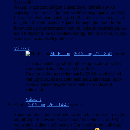
Sziasztok!
Nekem is gondom adódott a telepítéssel, kérnék egy kis
segítséget. Nálam is előjött a hozzáférés megtagadva xdelta3:
file open failed: read patch2_ori.000: a rendszer nem talája a
megadott fájlt stb. üzenet. A játék D: meghajtón van, külön
könyvtárban, rendszergazda vagyok, teljes jogosultsággal. Az
uac-t többször ki be kapcsoltam 8ahogy fent olvastam) sajnos
semmi változás. Esetleg ötletek?
Válasz
↓
Mr. Fusion
-
2015. aug. 27. - 8:41
szerint:
Létezik a patch2_ori.000 fájl? Ha igen, akkor az OS
vagy valami akadályozza a hozzáférést.
Ha nem, akkor az eredeti patch2.000 hozzáférésénél
van ugyanez, és a telepítő nem tudta átnevezni, hogy
aztán a patcher legyárthassa belőle a módosított
változatot.
Válasz
↓
Xkoti
-
2015. aug. 26. - 14:42
szerint:
Srácok gratula annó azért nem kezdtem bele mert nem vagyok
angolból perfekt és ennél a játéknál érdekelne a story ! Meg
van a sima is illetve a Director’s Cut verzió is egyenlőre az