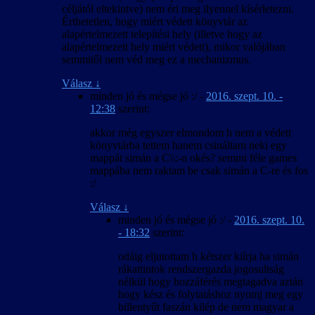
céljától eltekintve) nem éri meg ilyennel kísérletezni.
Érthetetlen, hogy miért védett könyvtár az
alapértelmezett telepítési hely (illetve hogy az
alapértelmezett hely miért védett), mikor valójában
semmitől nem véd meg ez a mechanizmus.
Válasz
↓
minden jó és mégse jó :/
-
2016. szept. 10. -
12:38
szerint:
akkor még egyszer elmondom h nem a védett
könyvtárba tettem hanem csináltam neki egy
mappát simán a C\\:-n okés? semmi féle games
mappába nem raktam be csak simán a C-re és fos
:/
Válasz
↓
minden jó és mégse jó :/
-
2016. szept. 10.
- 18:32
szerint:
odáig eljutottam h kétszer kiírja ha simán
rákattintok rendszergazda jogosultság
nélkül hogy hozzáférés megtagadva aztán
hogy kész és folytatáshoz nyomj meg egy
billentyűt faszán kilép de nem magyar a