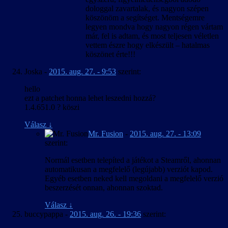
dologgal zavartalak, és nagyon szépen
köszönöm a segítséget. Mentségemre
legyen mondva hogy nagyon régen vártam
már, fel is adtam, és most teljesen véletlen
vettem észre hogy elkészült – hatalmas
köszönet érte!!!
Joska
-
2015. aug. 27. - 9:53
szerint:
hello
ezt a patchet honna lehet leszedni hozzá?
1.4.651.0 ? köszi
Válasz
↓
Mr. Fusion
-
2015. aug. 27. - 13:09
szerint:
Normál esetben telepíted a játékot a Steamről, ahonnan
automatikusan a megfelelő (legújabb) verziót kapod.
Egyéb esetben neked kell megoldani a megfelelő verzió
beszerzését onnan, ahonnan szoktad.
Válasz
↓
buccypappa
-
2015. aug. 26. - 19:36
szerint: