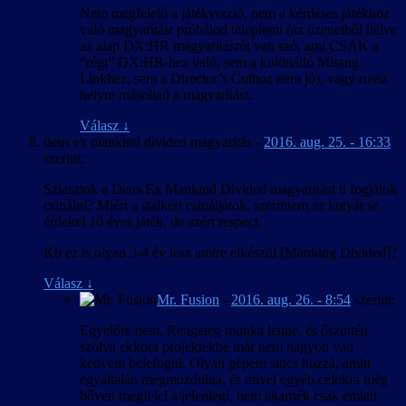
Nem megfelelő a játékverzió, nem a kérdéses játékhoz
való magyarítást próbálod telepíteni (az üzenetből ítélve
az alap DX:HR magyarításról van szó, ami CSAK a
“régi” DX:HR-hez való, sem a különálló Missng
Linkhez, sem a Director’s Cuthoz nem jó), vagy rossz
helyre másoltad a magyarítást.
Válasz
↓
deus ex mankind divided magyarítás
-
2016. aug. 25. - 16:33
szerint:
Sziasztok a Deus Ex Mankind Divided magyarítást ti fogjátok
csinálni? Miért a stalkert csináljátok, szerintem az kutyát se
érdekel 10 éves játék, de azért respect.
Kb ez is olyan 3-4 év lesz amire elkészül [Manking Divided]?
Válasz
↓
Mr. Fusion
-
2016. aug. 26. - 8:54
szerint:
Egyelőre nem. Rengeteg munka lenne, és őszintén
szólva ekkora projektekbe már nem nagyon van
kedvem belefogni. Olyan gépem sincs hozzá, amin
egyáltalán megmozdulna, és mivel egyéb célokra még
bőven megfelel a jelenlegi, nem akarnék csak emiatt