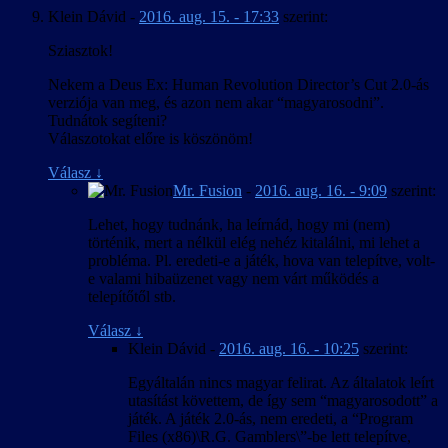
Klein Dávid
-
2016. aug. 15. - 17:33
szerint:
Sziasztok!
Nekem a Deus Ex: Human Revolution Director’s Cut 2.0-ás
verziója van meg, és azon nem akar “magyarosodni”.
Tudnátok segíteni?
Válaszotokat előre is köszönöm!
Válasz
↓
Mr. Fusion
-
2016. aug. 16. - 9:09
szerint:
Lehet, hogy tudnánk, ha leírnád, hogy mi (nem)
történik, mert a nélkül elég nehéz kitalálni, mi lehet a
probléma. Pl. eredeti-e a játék, hova van telepítve, volt-
e valami hibaüzenet vagy nem várt működés a
telepítőtől stb.
Válasz
↓
Klein Dávid
-
2016. aug. 16. - 10:25
szerint:
Egyáltalán nincs magyar felirat. Az általatok leírt
utasítást követtem, de így sem “magyarosodott” a
játék. A játék 2.0-ás, nem eredeti, a “Program
Files (x86)\R.G. Gamblers\”-be lett telepítve,