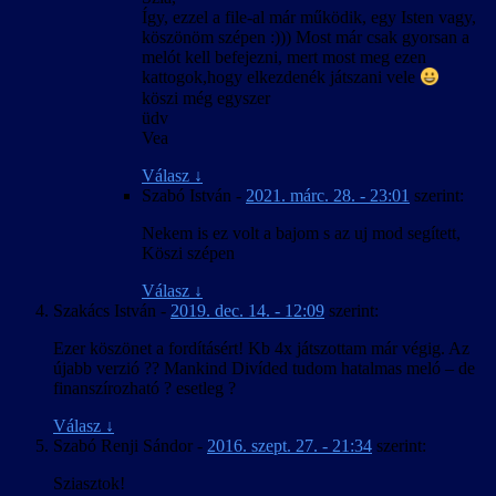
Így, ezzel a file-al már működik, egy Isten vagy,
köszönöm szépen :))) Most már csak gyorsan a
melót kell befejezni, mert most meg ezen
kattogok,hogy elkezdenék játszani vele
köszi még egyszer
üdv
Vea
Válasz
↓
Szabó István
-
2021. márc. 28. - 23:01
szerint:
Nekem is ez volt a bajom s az uj mod segített,
Köszi szépen
Válasz
↓
Szakács István
-
2019. dec. 14. - 12:09
szerint:
Ezer köszönet a fordításért! Kb 4x játszottam már végig. Az
újabb verzió ?? Mankind Divíded tudom hatalmas meló – de
finanszírozható ? esetleg ?
Válasz
↓
Szabó Renji Sándor
-
2016. szept. 27. - 21:34
szerint:
Sziasztok!