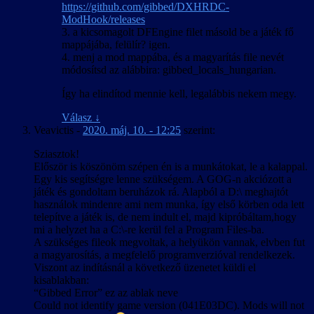
https://github.com/gibbed/DXHRDC-
ModHook/releases
3. a kicsomagolt DFEngine filet másold be a játék fő
mappájába, felülír? igen.
4. menj a mod mappába, és a magyarítás file nevét
módosítsd az alábbira: gibbed_locals_hungarian.
Így ha elindítod mennie kell, legalábbis nekem megy.
Válasz
↓
Veavictis
-
2020. máj. 10. - 12:25
szerint:
Sziasztok!
Először is köszönöm szépen én is a munkátokat, le a kalappal.
Egy kis segítségre lenne szükségem. A GOG-n akciózott a
játék és gondoltam beruházok rá. Alapból a D:\ meghajtót
használok mindenre ami nem munka, így első körben oda lett
telepítve a játék is, de nem indult el, majd kipróbáltam,hogy
mi a helyzet ha a C:\-re kerül fel a Program Files-ba.
A szükséges fileok megvoltak, a helyükön vannak, elvben fut
a magyarosítás, a megfelelő programverzióval rendelkezek.
Viszont az indításnál a következő üzenetet küldi el
kisablakban:
“Gibbed Error” ez az ablak neve
Could not identify game version (041E03DC). Mods will not