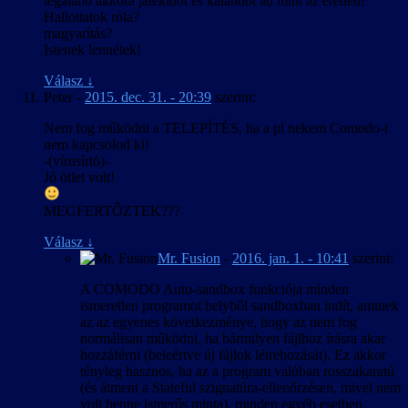
legalább akkora játékidőt és kalandot ad mint az eredeti!
Hallottatok róla?
magyarítás?
Istenek lennétek!
Válasz
↓
Peter
-
2015. dec. 31. - 20:39
szerint:
Nem fog működni a TELEPÍTÉS, ha a pl nekem Comodo-t
nem kapcsolod ki!
-(vírusírtó)-
Jó ötlet volt!
MEGFERTŐZTEK???
Válasz
↓
Mr. Fusion
-
2016. jan. 1. - 10:41
szerint:
A COMODO Auto-sandbox funkciója minden
ismeretlen programot helyből sandboxban indít, aminek
az az egyenes következménye, hogy az nem fog
normálisan működni, ha bármilyen fájlhoz írásra akar
hozzáférni (beleértve új fájlok létrehozását). Ez akkor
tényleg hasznos, ha az a program valóban rosszakaratú
(és átment a Stateful szignatúra-ellenőrzésen, mivel nem
volt benne ismerős minta), minden egyéb esetben