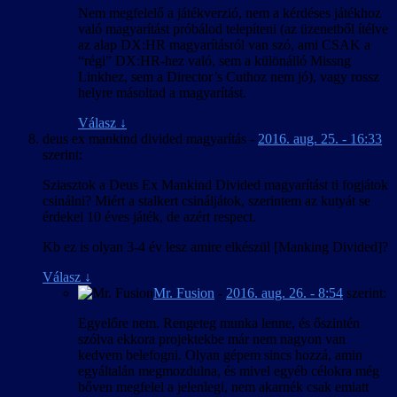
Nem megfelelő a játékverzió, nem a kérdéses játékhoz
való magyarítást próbálod telepíteni (az üzenetből ítélve
az alap DX:HR magyarításról van szó, ami CSAK a
“régi” DX:HR-hez való, sem a különálló Missng
Linkhez, sem a Director’s Cuthoz nem jó), vagy rossz
helyre másoltad a magyarítást.
Válasz
↓
deus ex mankind divided magyarítás
-
2016. aug. 25. - 16:33
szerint:
Sziasztok a Deus Ex Mankind Divided magyarítást ti fogjátok
csinálni? Miért a stalkert csináljátok, szerintem az kutyát se
érdekel 10 éves játék, de azért respect.
Kb ez is olyan 3-4 év lesz amire elkészül [Manking Divided]?
Válasz
↓
Mr. Fusion
-
2016. aug. 26. - 8:54
szerint:
Egyelőre nem. Rengeteg munka lenne, és őszintén
szólva ekkora projektekbe már nem nagyon van
kedvem belefogni. Olyan gépem sincs hozzá, amin
egyáltalán megmozdulna, és mivel egyéb célokra még
bőven megfelel a jelenlegi, nem akarnék csak emiatt