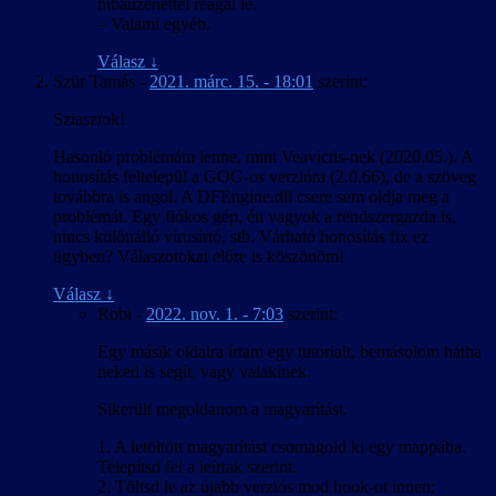
hibaüzenettel reagál le.
betűk, még ha nem is néztek ki tökéletesen. A Crystal Engine
– Valami egyéb.
virtuális fájlrendszerének kezeléséhez létezett eszköz, de a kinyert
adatfájl szövegként kezelhető formába és vissza alakítására TSL16b-
Válasz
↓
nek kellett írnia egy konvertert. Visszafelé tovább bonyolódott a
Szür Tamás
-
2021. márc. 15. - 18:01
szerint:
dolog, mert a játék nem tölt be külső fájlt, így csak az eredeti fájlok
módosításával lehet bármin változtatni. És míg a HR-nél egy 18
Sziasztok!
MB-os módosított játékfájl kiadása még kivitelezhető lett volna, az
ML-nél egy 1,6 GB-os fájlt kellett volna kiadni. A megoldást az ún.
Hasonló problémám lenne, mint Veavictis-nek (2020.05.). A
delta tömörítés jelentette, amihez találtunk egy olyan parancssori
honosítás feltelepül a GOG-os verzióra (2.0.66), de a szöveg
eszközt, ami elboldogult egy ekkora fájllal is. A Director’s Cut
továbbra is angol. A DFEngine.dll csere sem oldja meg a
változatnál szerencsére erre nem volt szükség, mert ahhoz létezett
problémát. Egy fiókos gép, én vagyok a rendszergazda is,
egy olyan módosított rutinkönyvtár, amire az eredetit lecserélve a
nincs különálló vírusírtó, stb. Várható honosítás fix ez
játék „megtanult” további adatfájlokat betölteni, így csak a többi
ügyben? Válaszotokat előre is köszönöm!
mellé kellett tenni a magyar szöveget tartalmazót.
Válasz
↓
Robi
-
2022. nov. 1. - 7:03
szerint:
Egy másik oldalra írtam egy tutorialt, bemásolom hátha
neked is segít, vagy valakinek.
Sikerült megoldanom a magyarítást.
1. A letöltött magyarítást csomagold ki egy mappába.
Telepítsd fel a leírtak szerint.
2. Töltsd le az újabb verziós mod hook-ot innen: