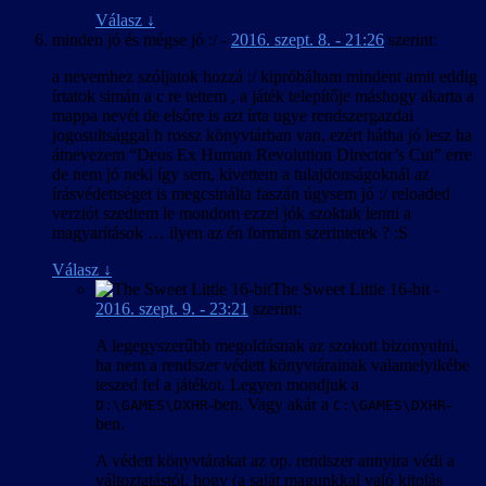
Válasz
↓
minden jó és mégse jó :/
-
2016. szept. 8. - 21:26
szerint:
a nevemhez szóljatok hozzá :/ kipróbáltam mindent amit eddig
írtatok simán a c re tettem , a játék telepítője máshogy akarta a
mappa nevét de elsőre is azt írta ugye rendszergazdai
jogosultsággal h rossz könyvtárban van, ezért hátha jó lesz ha
átnevezem “Deus Ex Human Revolution Director’s Cut” erre
de nem jó neki így sem, kivettem a tulajdonságoknál az
írásvédettséget is megcsinálta faszán úgysem jó :/ reloaded
verziót szedtem le mondom ezzel jók szoktak lenni a
magyarítások … ilyen az én formám szerintetek ? :S
Válasz
↓
The Sweet Little 16-bit
-
2016. szept. 9. - 23:21
szerint:
A legegyszerűbb megoldásnak az szokott bizonyulni,
ha nem a rendszer védett könyvtárainak valamelyikébe
teszed fel a játékot. Legyen mondjuk a
-ben. Vagy akár a
-
D:\GAMES\DXHR
C:\GAMES\DXHR
ben.
A védett könyvtárakat az op. rendszer annyira védi a
változtatástól, hogy (a saját magunkkal való kitolás