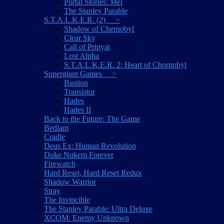
Portal Stories: Mel
The Stanley Parable
S.T.A.L.K.E.R. (2) >
Shadow of Chernobyl
Clear Sky
Call of Pripyat
Lost Alpha
S.T.A.L.K.E.R. 2: Heart of Chornobyl
Supergiant Games >
Bastion
Transistor
Hades
Hades II
Back to the Future: The Game
Bedlam
Cradle
Deus Ex: Human Revolution
Duke Nukem Forever
Firewatch
Hard Reset, Hard Reset Redux
Shadow Warrior
Stray
The Invincible
The Stanley Parable: Ultra Deluxe
XCOM: Enemy Unknown