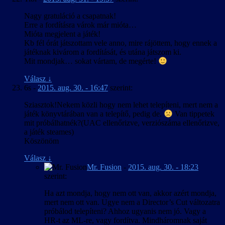
Nagy gratuláció a csapatnak!
Erre a fordításra várok már mióta…
Mióta megjelent a játék!
Kb fél órát játszottam vele anno, mire rájöttem, hogy ennek a
játéknak kivárom a fordítását, és utána játszom ki.
Mit mondjak… sokat vártam, de megérte!
Válasz
↓
6s
-
2015. aug. 30. - 16:47
szerint:
Sziasztok!Nekem közli hogy nem lehet telepíteni, mert nem a
játék könyvtárában van a telepítő, pedig de.
Van tippetek
mit próbálhatnék?(UAC ellenőrizve, verziószáma ellenőrizve,
a játék steames)
Köszönöm
Válasz
↓
Mr. Fusion
-
2015. aug. 30. - 18:23
szerint:
Ha azt mondja, hogy nem ott van, akkor azért mondja,
mert nem ott van. Ugye nem a Director’s Cut változatra
próbálod telepíteni? Ahhoz ugyanis nem jó. Vagy a
HR-t az ML-re, vagy fordítva. Mindháromnak saját