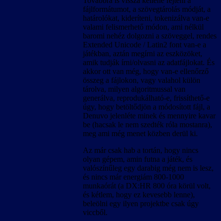
Továbbra is vissza kellene fejteni a
fájlformátumot, a szövegtárolás módját, a
határolókat, kideríteni, tokenizálva van-e
valami felismerhető módon, ami nélkül
baromi nehéz dolgozni a szöveggel, rendes
Extended Unicode / Latin2 font van-e a
játékban, aztán megírni az eszközöket,
amik tudják írni/olvasni az adatfájlokat. És
akkor ott van még, hogy van-e ellenőrző
összeg a fájlokon, vagy valahol külön
tárolva, milyen algoritmussal van
generálva, reprodukálható-e, frissíthető-e
úgy, hogy betöltődjön a módosított fájl, a
Denuvo jelenléte minek és mennyire kavar
be (hacsak le nem szedték róla mostanra),
meg ami még menet közben derül ki.
Az már csak hab a tortán, hogy nincs
olyan gépem, amin futna a játék, és
valószínűleg egy darabig még nem is lesz,
és nincs már energiám 800-1000
munkaórát (a DX:HR 800 óra körül volt,
és kétlem, hogy ez kevesebb lenne),
beleölni egy ilyen projektbe csak úgy
viccből.