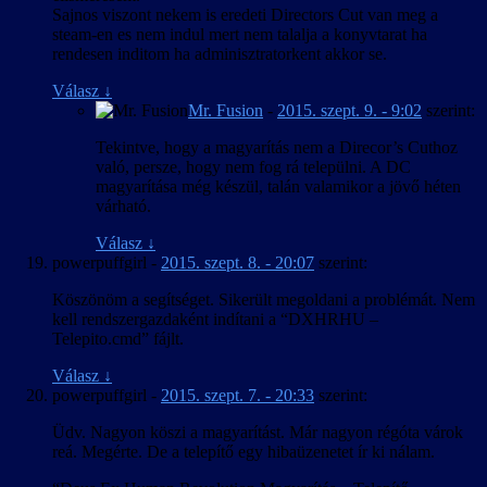
Sajnos viszont nekem is eredeti Directors Cut van meg a
steam-en es nem indul mert nem talalja a konyvtarat ha
rendesen inditom ha adminisztratorkent akkor se.
Válasz
↓
Mr. Fusion
-
2015. szept. 9. - 9:02
szerint:
Tekintve, hogy a magyarítás nem a Direcor’s Cuthoz
való, persze, hogy nem fog rá települni. A DC
magyarítása még készül, talán valamikor a jövő héten
várható.
Válasz
↓
powerpuffgirl
-
2015. szept. 8. - 20:07
szerint:
Köszönöm a segítséget. Sikerült megoldani a problémát. Nem
kell rendszergazdaként indítani a “DXHRHU –
Telepito.cmd” fájlt.
Válasz
↓
powerpuffgirl
-
2015. szept. 7. - 20:33
szerint:
Üdv. Nagyon köszi a magyarítást. Már nagyon régóta várok
reá. Megérte. De a telepítő egy hibaüzenetet ír ki nálam.