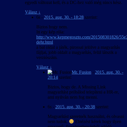
egyedi változat kell, és a DC-hez való még nincs kész.
Válasz
↓
6s
-
2015. aug. 30. - 18:28
szerint:
Biztos hogy nem.
Itt egy kép róla:
http://www.kepmegoszto.com/201508301826/55e
dehr.html
a bal oldal a játék, pirossal jelölve a magyarítás
fájljai, jobb oldalt a magyarítás, felül látszik a
verziószám.
Válasz
↓
Mr. Fusion
-
2015. aug. 30. -
20:14
szerint:
Biztos, hogy de. A Missing Link
magyarítást próbálod telepíteni a HR-re,
ami nyilván nem fog menni.
6s
-
2015. aug. 30. - 20:38
szerint:
Magyarítást szeretnék használni, és olvasni
nem tudok.
Elnézést kérek hogy ilyen
egyszerű, figyelmetlenségből adódó