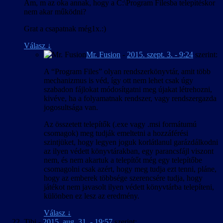
Am, m az oka annak, hogy a C:\Program Filesba telepítéskor
nem akar működni?
Grat a csapatnak még1x.:)
Válasz
↓
Mr. Fusion
-
2015. szept. 3. - 9:24
szerint:
A “Program Files” olyan rendszerkönyvtár, amit több
mechanizmus is véd, így ott nem lehet csak úgy
szabadon fájlokat módosítgatni meg újakat létrehozni,
kivéve, ha a folyamatnak rendszer, vagy rendszergazda
jogosultsága van.
Az összetett telepítők (.exe vagy .msi formátumú
csomagok) meg tudják emeltetni a hozzáférési
szintjüket, hogy legyen joguk korlátlanul garázdálkodni
az ilyen védett könyvtárakban, egy parancsfájl viszont
nem, és nem akartuk a telepítőt még egy telepítőbe
csomagolni csak azért, hogy meg tudja ezt tenni, pláne,
hogy az emberek többsége szerencsére tudja, hogy
játékot nem javasolt ilyen védett könyvtárba telepíteni,
különben ez lesz az eredmény.
Válasz
↓
Tibi
-
2015. aug. 31. - 19:57
szerint: