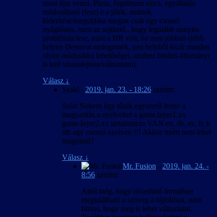
most újat venni. Plusz, fogalmam sincs, egyáltalán
módosítható (lesz) e a játék, aminek
kiderítése/megoldása megint csak egy csomó
nyűglődés, mert az sejthető,. hogy legalább annyira
problémás lesz, mint a HR volt, ha nem jobban (több
helyen Denuvot emlegetnek, ami helyből kizár minden
olyan módosítási lehetőséget, amihez bináris állományt
is kell visszafejteni/változtatni).
Válasz
↓
Szaki
-
2019. jan. 23. - 18:26
szerint:
Szia! Nekem úgy tűnik egyszerű lenne a
magyaritás a nyelveket a game.layer1.xx
game.layer2.xx tartalmazza VAN en, de, es, fr, it
stb agy csomó nyelven !!! Akkor miért nem lehet
magyarul?
Válasz
↓
Mr. Fusion
-
2019. jan. 24. -
8:56
szerint:
Attól még, hogy olvasható formában
megtalálható a szöveg a fájlokban, nem
biztos, hogy meg is lehet változtatni.