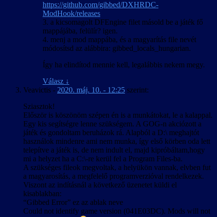
https://github.com/gibbed/DXHRDC-
ModHook/releases
3. a kicsomagolt DFEngine filet másold be a játék fő
mappájába, felülír? igen.
4. menj a mod mappába, és a magyarítás file nevét
módosítsd az alábbira: gibbed_locals_hungarian.
Így ha elindítod mennie kell, legalábbis nekem megy.
Válasz
↓
Veavictis
-
2020. máj. 10. - 12:25
szerint:
Sziasztok!
Először is köszönöm szépen én is a munkátokat, le a kalappal.
Egy kis segítségre lenne szükségem. A GOG-n akciózott a
játék és gondoltam beruházok rá. Alapból a D:\ meghajtót
használok mindenre ami nem munka, így első körben oda lett
telepítve a játék is, de nem indult el, majd kipróbáltam,hogy
mi a helyzet ha a C:\-re kerül fel a Program Files-ba.
A szükséges fileok megvoltak, a helyükön vannak, elvben fut
a magyarosítás, a megfelelő programverzióval rendelkezek.
Viszont az indításnál a következő üzenetet küldi el
kisablakban:
“Gibbed Error” ez az ablak neve
Could not identify game version (041E03DC). Mods will not