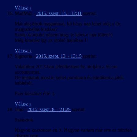
Válasz
↓
MadMax
-
2015. szept. 14. - 12:11
szerint:
Már alig bírok magammal, kb hány nap lehet még a Dc
magyarosítás kiadása?
Szinte óránként nézem hogy le lehet-e már tölteni:)
Még kitartást így az utolsó hajrában!!!
Válasz
↓
Sigmoria
-
2015. szept. 13. - 13:15
szerint:
Valamikor 2013-ban jelentkeztem be utoljára a Steam
accountomra.
De miattatok most le kellet porolnom és elindítani a játék
letöltését.
Ezer köszönet érte :).
Válasz
↓
Jano
-
2015. szept. 8. - 21:29
szerint:
Sziasztok.
Nagyon koszonom en is. Nagyon vartam mar erre es minden
elismeresem.