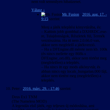
nem volt semmilyen hibaüzenet.
Válasz
↓
Mr. Fusion
-
2016. aug. 17. -
9:15
szerint:
Menj a játék telepítési könyvtárába, és:
– Kattints jobb gombbal a DXHRDC.exe-
re, Tulajdonságok, Részletek fül, Termék
verziószáma. Ha itt nem 2.0.66.0 van,
akkor nem megfelelő a játékverzió.
– Ha a DFEngine.dll mérete nem kb. 100k
(és nincs mellette egy 868k-s
DFEngine_ori.dll), akkor nem történt meg
(megfelelően) a telepítés.
– Ha nincs itt egy mods alkönyvtár, és
abban nincs egy locals_hungarian.000 fájl,
akkor nem történt meg (megfelelően) a
telepítés.
Peter
-
2016. márc. 29. - 17:46
szerint:
Deus Ex1 TNM
(The Nameless MOD)
A legendás első játék, egy teljesen új módosítása, ami