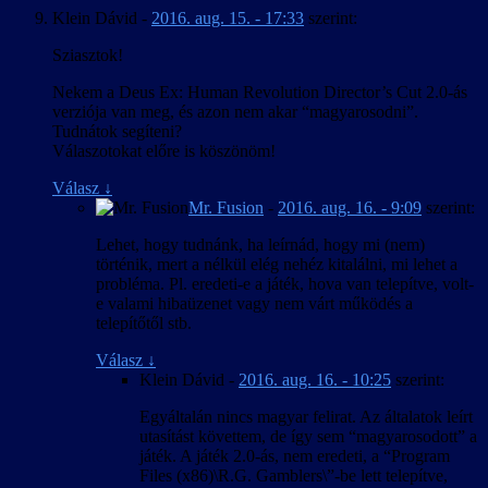
Klein Dávid
-
2016. aug. 15. - 17:33
szerint:
Sziasztok!
Nekem a Deus Ex: Human Revolution Director’s Cut 2.0-ás
verziója van meg, és azon nem akar “magyarosodni”.
Tudnátok segíteni?
Válaszotokat előre is köszönöm!
Válasz
↓
Mr. Fusion
-
2016. aug. 16. - 9:09
szerint:
Lehet, hogy tudnánk, ha leírnád, hogy mi (nem)
történik, mert a nélkül elég nehéz kitalálni, mi lehet a
probléma. Pl. eredeti-e a játék, hova van telepítve, volt-
e valami hibaüzenet vagy nem várt működés a
telepítőtől stb.
Válasz
↓
Klein Dávid
-
2016. aug. 16. - 10:25
szerint:
Egyáltalán nincs magyar felirat. Az általatok leírt
utasítást követtem, de így sem “magyarosodott” a
játék. A játék 2.0-ás, nem eredeti, a “Program
Files (x86)\R.G. Gamblers\”-be lett telepítve,