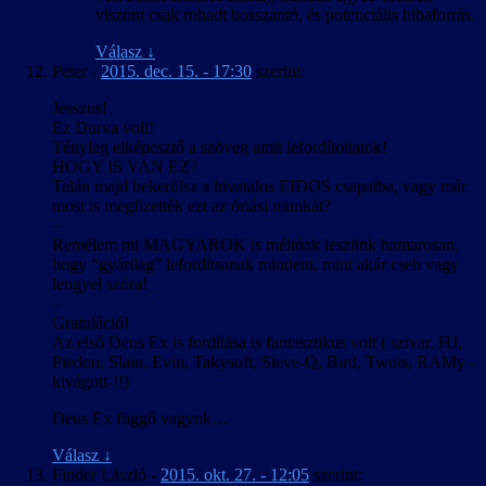
viszont csak rohadt bosszantó, és potenciális hibaforrás.
Válasz
↓
Peter
-
2015. dec. 15. - 17:30
szerint:
Jesszus!
Ez Durva volt!
Tényleg elképesztő a szöveg amit lefordítottatok!
HOGY IS VAN EZ?
Talán majd bekerülsz a hivatalos EIDOS csapatba, vagy már
most is megfizették ezt az óriási munkát?
–
Remélem mi MAGYAROK is méltóak leszünk hamarosan,
hogy “gyárilag” lefordítsanak mindent, mint akár cseh vagy
lengyel szóra!
–
Gratuláció!
Az első Deus Ex is fordítása is fantasztikus volt ( szivar, HJ,
Piedon, Slain, Evin, Takysoft, Steve-Q, Bird, Twois, RAMy -
kivágott-!!)
Deus Ex függő vagyok…
Válasz
↓
Finder László
-
2015. okt. 27. - 12:05
szerint: