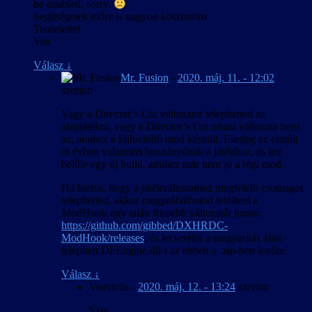
be enabled, sorry.
Segítségetek előre is nagyon köszönöm
Tisztelettel
Vea
Válasz
↓
Mr. Fusion
-
2020. máj. 11. - 12:02
szerint:
Vagy a Director’s Cut változatot telepítetted az
alapjátékra, vagy a Director’s Cut ottani változata nem
az, amihez a fájlbetöltő mod készült. Esetleg az elmúlt
öt évben valamiért hozzányúltak a játékhoz, és lett
belőle egy új build, amihez már nem jó a régi mod.
Ha biztos, hogy a játékváltozathoz megfelelő csomagot
telepítetted, akkor megpróbálhatod letölteni a
ModHook egy talán frissebb változatát innen:
https://github.com/gibbed/DXHRDC-
ModHook/releases
, és lecserélni a magyarítás által
telepített DFEngine.dll-t az ebben a .zip-ben levőre.
Válasz
↓
Veavictis
-
2020. máj. 12. - 13:24
szerint:
Szia,