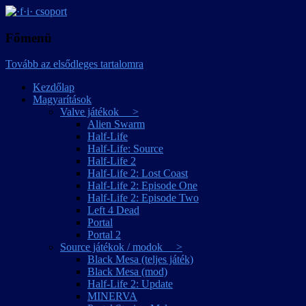
játékmagyarítások
·f·i· csoport
Főmenü
Tovább az elsődleges tartalomra
Kezdőlap
Magyarítások
Valve játékok >
Alien Swarm
Half-Life
Half-Life: Source
Half-Life 2
Half-Life 2: Lost Coast
Half-Life 2: Episode One
Half-Life 2: Episode Two
Left 4 Dead
Portal
Portal 2
Source játékok / modok >
Black Mesa (teljes játék)
Black Mesa (mod)
Half-Life 2: Update
MINERVA