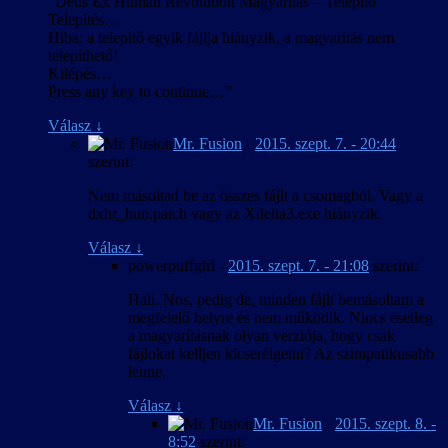
“Deus Ex Human Revolution Magyarítás – Telepítő
Telepítés…
Hiba: a telepítő egyik fájlja hiányzik, a magyarítás nem
telepíthető!
Kilépés…
Press any key to continue…”
Válasz
↓
Mr. Fusion
-
2015. szept. 7. - 20:44
szerint:
Nem másoltad be az összes fájlt a csomagból. Vagy a
dxhr_hun.patch vagy az Xdelta3.exe hiányzik.
Válasz
↓
powerpuffgirl
-
2015. szept. 7. - 21:08
szerint:
Hali. Nos, pedig de, minden fájlt bemásoltam a
megfelelő helyre és nem működik. Nincs esetleg
a magyarításnak olyan verziója, hogy csak
fájlokat kelljen kicserélgetni? Az szimpatikusabb
lenne.
Válasz
↓
Mr. Fusion
-
2015. szept. 8. -
8:52
szerint: