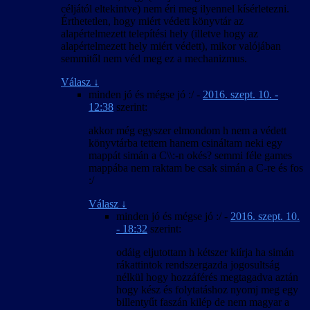
céljától eltekintve) nem éri meg ilyennel kísérletezni.
Érthetetlen, hogy miért védett könyvtár az
alapértelmezett telepítési hely (illetve hogy az
alapértelmezett hely miért védett), mikor valójában
semmitől nem véd meg ez a mechanizmus.
Válasz
↓
minden jó és mégse jó :/
-
2016. szept. 10. -
12:38
szerint:
akkor még egyszer elmondom h nem a védett
könyvtárba tettem hanem csináltam neki egy
mappát simán a C\\:-n okés? semmi féle games
mappába nem raktam be csak simán a C-re és fos
:/
Válasz
↓
minden jó és mégse jó :/
-
2016. szept. 10.
- 18:32
szerint:
odáig eljutottam h kétszer kiírja ha simán
rákattintok rendszergazda jogosultság
nélkül hogy hozzáférés megtagadva aztán
hogy kész és folytatáshoz nyomj meg egy
billentyűt faszán kilép de nem magyar a