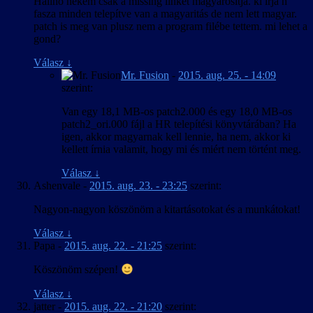
Halihó nekem csak a missing linket magyarosítja. ki írja h
fasza minden telepítve van a magyaritás de nem lett magyar.
patch is meg van plusz nem a program filébe tettem. mi lehet a
gond?
Válasz
↓
Mr. Fusion
-
2015. aug. 25. - 14:09
szerint:
Van egy 18,1 MB-os patch2.000 és egy 18,0 MB-os
patch2_ori.000 fájl a HR telepítési könyvtárában? Ha
igen, akkor magyarnak kell lennie, ha nem, akkor ki
kellett írnia valamit, hogy mi és miért nem történt meg.
Válasz
↓
Ashenvale
-
2015. aug. 23. - 23:25
szerint:
Nagyon-nagyon köszönöm a kitartásotokat és a munkátokat!
Válasz
↓
Papa
-
2015. aug. 22. - 21:25
szerint:
Köszönöm szépen!
Válasz
↓
jatter
-
2015. aug. 22. - 21:20
szerint: