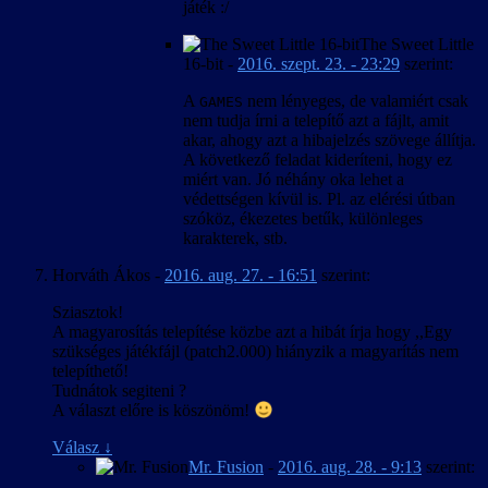
játék :/
The Sweet Little
16-bit
-
2016. szept. 23. - 23:29
szerint:
A
nem lényeges, de valamiért csak
GAMES
nem tudja írni a telepítő azt a fájlt, amit
akar, ahogy azt a hibajelzés szövege állítja.
A következő feladat kideríteni, hogy ez
miért van. Jó néhány oka lehet a
védettségen kívül is. Pl. az elérési útban
szóköz, ékezetes betűk, különleges
karakterek, stb.
Horváth Ákos
-
2016. aug. 27. - 16:51
szerint:
Sziasztok!
A magyarosítás telepítése közbe azt a hibát írja hogy ,,Egy
szükséges játékfájl (patch2.000) hiányzik a magyarítás nem
telepíthető!
Tudnátok segiteni ?
A választ előre is köszönöm!
Válasz
↓
Mr. Fusion
-
2016. aug. 28. - 9:13
szerint: