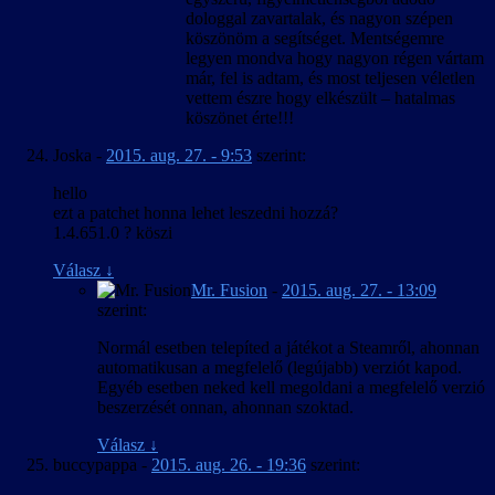
dologgal zavartalak, és nagyon szépen
köszönöm a segítséget. Mentségemre
legyen mondva hogy nagyon régen vártam
már, fel is adtam, és most teljesen véletlen
vettem észre hogy elkészült – hatalmas
köszönet érte!!!
Joska
-
2015. aug. 27. - 9:53
szerint:
hello
ezt a patchet honna lehet leszedni hozzá?
1.4.651.0 ? köszi
Válasz
↓
Mr. Fusion
-
2015. aug. 27. - 13:09
szerint:
Normál esetben telepíted a játékot a Steamről, ahonnan
automatikusan a megfelelő (legújabb) verziót kapod.
Egyéb esetben neked kell megoldani a megfelelő verzió
beszerzését onnan, ahonnan szoktad.
Válasz
↓
buccypappa
-
2015. aug. 26. - 19:36
szerint: