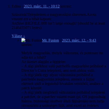
Egy sok, egymással különféle viszonyban levő karaktert mozgató
betűkészletet használ, és az egyedi
Edina
-
2023. márc. 11. - 10:12
szerint:
játéknál különösen nehéz az angolban ilyen formában nem létező
fájlformátumok + ScaleForm miatt esélyt se
tegezés/magázás megállapítása, amikor pedig egy karakter akár
láttunk ennek esetleges javítására.
Sziasztok!Telepítettem a magyarosítást sikeresen.Azota
egyazon mondatban szólít egy másikat vegyesen hol vezeték-, hol
A mentett játékok elnevezésére használt
viszont ezt a hibát kapom:
keresztnéven, akkor nincs jó megoldás. Az egyértelmű helyzeteket
pályanevek a játék futtatható állományába
Archive BIGFILE.000 isn’t large enough! (should be at least
kivéve jellemzően a mindkét névvel jobban működő magázásban
vannak “beledrótozva”, aminek piszkálásától
2146435071 bytes)
íródtak a szövegek, és egyes esetekben a fejlesztői kommentárokban
inkább eltekintettünk, így azok a
elhangzottak is alátámasztották e döntéseinket.
mentés/betöltés menükben angolul jelennek
Válasz
↓
meg.
Mr. Fusion
-
2023. márc. 12. - 9:43
Egy másik nehézség a kínaiból elvileg meghatározott szabályok
szerint:
szerint átírandó szavak és nevek kezelése volt, mivel gyakorlatilag
két szabálykészlet él párhuzamosan: a nemzetközileg elfogadott
Melyik magyarítás, melyik változatra, és pontosan mi
kínai-angol pinjin átírás, illetve egy ún. „népszerű magyar” átírás. A
adja ezt a hibát?
pinjin sokkal pontosabban adja vissza az eredeti hangzást, de csak
Az üzenet alapján a tippjeim:
ha az olvasó ismeri az angol nyelv kiejtési szabályait, a „népszerű
– A régi játékhoz való patchelős magyarítást próbálod a
magyar” ellenben nem igényel előképzettséget, cserébe viszont
Director’s Cutra telepíteni, ami nem ahhoz való.
következetlen és pontatlan. Végül egy „hibrid” módszerrel éltünk:
– A régi játék egy olyan változatára próbálod a
az írásban és kiejtve is szereplő neveknél a pinjinen alapuló „hallás
patchelős magyarítást telepíteni, aminek a fájljai
utáni” átírást használtunk, a játékvilágban is láthatók az
eltérnek attól a legutolsó hivatalos verziótól, amihez a
azonosíthatóság miatt pinjinben maradtak, a játékvilágban nem
patch készült.
megjelenő és el sem hangzó szövegekben levők pedig jobbára
– A régi játék megfelelő változatára próbálod telepíteni
„népszerű magyar” átírásban vannak.
a patchet, de a patcher valami miatt (pl. OS jogosultság
hiánya, biztonsági szoftver általi fájlzárolás) nem tudja
A magyarítás technikailag sem volt egyszerű, bár legalább a
olvasni/írni a szükséges fájlt, amit ezzel az érdekes
betűkészletekben megvoltak az általában hiányzó „őŐ” és „űŰ”