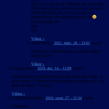
Így, ezzel a file-al már működik, egy Isten vagy,
köszönöm szépen :))) Most már csak gyorsan a
melót kell befejezni, mert most meg ezen
kattogok,hogy elkezdenék játszani vele
köszi még egyszer
üdv
Vea
Válasz
↓
Szabó István
-
2021. márc. 28. - 23:01
szerint:
Nekem is ez volt a bajom s az uj mod segített,
Köszi szépen
Válasz
↓
Szakács István
-
2019. dec. 14. - 12:09
szerint:
Ezer köszönet a fordításért! Kb 4x játszottam már végig. Az
újabb verzió ?? Mankind Divíded tudom hatalmas meló – de
finanszírozható ? esetleg ?
Válasz
↓
Szabó Renji Sándor
-
2016. szept. 27. - 21:34
szerint:
Sziasztok!