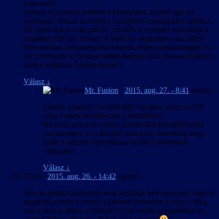
Sziasztok!
Nekem is gondom adódott a telepítéssel, kérnék egy kis
segítséget. Nálam is előjött a hozzáférés megtagadva xdelta3:
file open failed: read patch2_ori.000: a rendszer nem talája a
megadott fájlt stb. üzenet. A játék D: meghajtón van, külön
könyvtárban, rendszergazda vagyok, teljes jogosultsággal. Az
uac-t többször ki be kapcsoltam 8ahogy fent olvastam) sajnos
semmi változás. Esetleg ötletek?
Válasz
↓
Mr. Fusion
-
2015. aug. 27. - 8:41
szerint:
Létezik a patch2_ori.000 fájl? Ha igen, akkor az OS
vagy valami akadályozza a hozzáférést.
Ha nem, akkor az eredeti patch2.000 hozzáférésénél
van ugyanez, és a telepítő nem tudta átnevezni, hogy
aztán a patcher legyárthassa belőle a módosított
változatot.
Válasz
↓
Xkoti
-
2015. aug. 26. - 14:42
szerint:
Srácok gratula annó azért nem kezdtem bele mert nem vagyok
angolból perfekt és ennél a játéknál érdekelne a story ! Meg
van a sima is illetve a Director’s Cut verzió is egyenlőre az