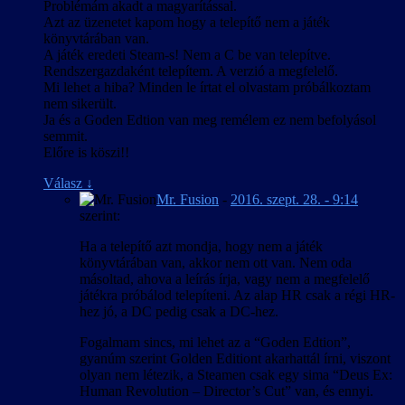
Problémám akadt a magyarítással.
Azt az üzenetet kapom hogy a telepítő nem a játék
könyvtárában van.
A játék eredeti Steam-s! Nem a C be van telepítve.
Rendszergazdaként telepítem. A verzió a megfelelő.
Mi lehet a hiba? Minden le írtat el olvastam próbálkoztam
nem sikerült.
Ja és a Goden Edtion van meg remélem ez nem befolyásol
semmit.
Előre is köszi!!
Válasz
↓
Mr. Fusion
-
2016. szept. 28. - 9:14
szerint:
Ha a telepítő azt mondja, hogy nem a játék
könyvtárában van, akkor nem ott van. Nem oda
másoltad, ahova a leírás írja, vagy nem a megfelelő
játékra próbálod telepíteni. Az alap HR csak a régi HR-
hez jó, a DC pedig csak a DC-hez.
Fogalmam sincs, mi lehet az a “Goden Edtion”,
gyanúm szerint Golden Editiont akarhattál írni, viszont
olyan nem létezik, a Steamen csak egy sima “Deus Ex:
Human Revolution – Director’s Cut” van, és ennyi.