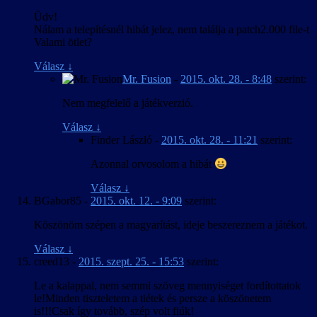
Üdv!
Nálam a telepítésnél hibát jelez, nem találja a patch2.000 file-t
Valami ötlet?
Válasz
↓
Mr. Fusion
-
2015. okt. 28. - 8:48
szerint:
Nem megfelelő a játékverzió.
Válasz
↓
Finder László
-
2015. okt. 28. - 11:21
szerint:
Azonnal orvosolom a hibát
Válasz
↓
BGabor85
-
2015. okt. 12. - 9:09
szerint:
Köszönöm szépen a magyarítást, ideje beszereznem a játékot.
Válasz
↓
creed13
-
2015. szept. 25. - 15:53
szerint:
Le a kalappal, nem semmi szöveg mennyiséget fordítottatok
le!Minden tiszteletem a tiétek és persze a köszönetem
is!!!Csak így tovább, szép volt fiúk!