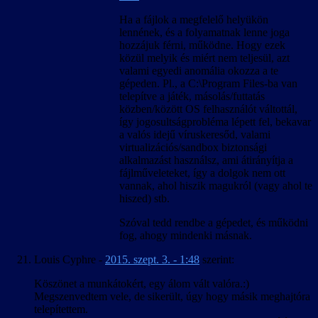
Ha a fájlok a megfelelő helyükön
lennének, és a folyamatnak lenne joga
hozzájuk férni, működne. Hogy ezek
közül melyik és miért nem teljesül, azt
valami egyedi anomália okozza a te
gépeden. Pl., a C:\Program Files-ba van
telepítve a játék, másolás/futtatás
közben/között OS felhasználót váltottál,
így jogosultságprobléma lépett fel, bekavar
a valós idejű víruskeresőd, valami
virtualizációs/sandbox biztonsági
alkalmazást használsz, ami átirányítja a
fájlműveleteket, így a dolgok nem ott
vannak, ahol hiszik magukról (vagy ahol te
hiszed) stb.
Szóval tedd rendbe a gépedet, és működni
fog, ahogy mindenki másnak.
Louis Cyphre
-
2015. szept. 3. - 1:48
szerint:
Köszönet a munkátokért, egy álom vált valóra.:)
Megszenvedtem vele, de sikerült, úgy hogy másik meghajtóra
telepítettem.