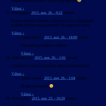
alappal bőven elleszek . Köszi még egyszer
!
Válasz
↓
Bencuriusz
-
2015. aug. 26. - 9:22
szerint:
Köszi a fordítást! Esetleg a Director’s Cut változatba át
tudjátok ültetni a magyarosítást? Az nagyon jó lenne
Válasz
↓
Adam Jensen
-
2015. aug. 26. - 18:09
szerint:
A kezdőlapon találod a választ.
Válasz
↓
Adam Jensen
-
2015. aug. 26. - 1:01
szerint:
A Director’s Cut-hoz igazított változat fog készülni?
Válasz
↓
Adam Jensen
-
2015. aug. 26. - 1:04
szerint:
Itt égetem magam.
Válasz
↓
Thenovafly
-
2015. aug. 25. - 10:29
szerint: