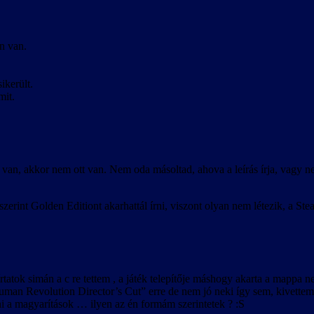
n van.
ikerült.
mit.
van, akkor nem ott van. Nem oda másoltad, ahova a leírás írja, vagy ne
erint Golden Editiont akarhattál írni, viszont olyan nem létezik, a 
atok simán a c re tettem , a játék telepítője máshogy akarta a mappa nev
man Revolution Director’s Cut” erre de nem jó neki így sem, kivettem 
ni a magyarítások … ilyen az én formám szerintetek ? :S