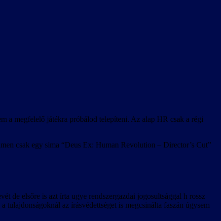
m a megfelelő játékra próbálod telepíteni. Az alap HR csak a régi
Steamen csak egy sima “Deus Ex: Human Revolution – Director’s Cut”
ét de elsőre is azt írta ugye rendszergazdai jogosultsággal h rossz
a tulajdonságoknál az írásvédettséget is megcsinálta faszán úgysem