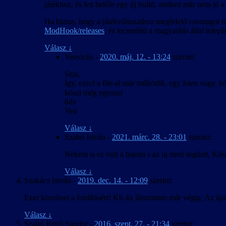
játékhoz, és lett belőle egy új build, amihez már nem jó a
Ha biztos, hogy a játékváltozathoz megfelelő csomagot te
ModHook/releases
, és lecserélni a magyarítás által telep
Válasz
↓
Veavictis
-
2020. máj. 12. - 13:24
szerint:
Szia,
Így, ezzel a file-al már működik, egy Isten vagy,
köszi még egyszer
üdv
Vea
Válasz
↓
Szabó István
-
2021. márc. 28. - 23:01
szerint:
Nekem is ez volt a bajom s az uj mod segített, Kös
Válasz
↓
Szakács István
-
2019. dec. 14. - 12:09
szerint:
Ezer köszönet a fordításért! Kb 4x játszottam már végig. Az ú
Válasz
↓
Szabó Renji Sándor
-
2016. szept. 27. - 21:34
szerint: