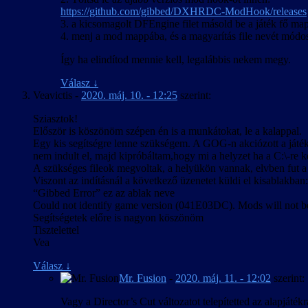
https://github.com/gibbed/DXHRDC-ModHook/releases
3. a kicsomagolt DFEngine filet másold be a játék fő mapp
4. menj a mod mappába, és a magyarítás file nevét módos
Így ha elindítod mennie kell, legalábbis nekem megy.
Válasz
↓
Veavictis
-
2020. máj. 10. - 12:25
szerint:
Sziasztok!
Először is köszönöm szépen én is a munkátokat, le a kalappal.
Egy kis segítségre lenne szükségem. A GOG-n akciózott a játék 
nem indult el, majd kipróbáltam,hogy mi a helyzet ha a C:\-re k
A szükséges fileok megvoltak, a helyükön vannak, elvben fut a
Viszont az indításnál a következő üzenetet küldi el kisablakban:
“Gibbed Error” ez az ablak neve
Could not identify game version (041E03DC). Mods will not be
Segítségetek előre is nagyon köszönöm
Tisztelettel
Vea
Válasz
↓
Mr. Fusion
-
2020. máj. 11. - 12:02
szerint:
Vagy a Director’s Cut változatot telepítetted az alapjáték