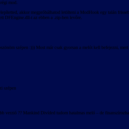
 régi mod.
lepítetted, akkor megpróbálhatod letölteni a ModHook egy talán frisseb
ített DFEngine.dll-t az ebben a .zip-ben levőre.
 köszönöm szépen :))) Most már csak gyorsan a melót kell befejezni, me
zi szépen
jabb verzió ?? Mankind Divíded tudom hatalmas meló – de finanszírozhat