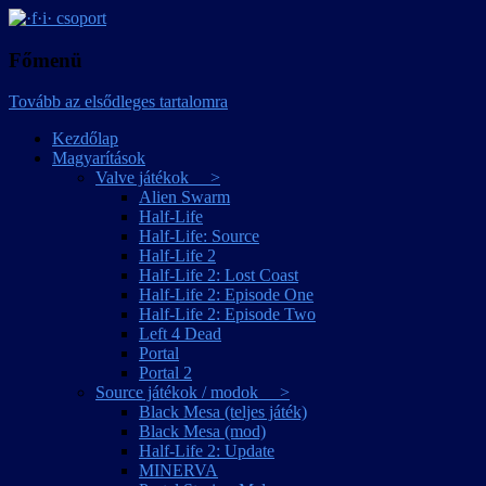
játékmagyarítások
·f·i· csoport
Főmenü
Tovább az elsődleges tartalomra
Kezdőlap
Magyarítások
Valve játékok >
Alien Swarm
Half-Life
Half-Life: Source
Half-Life 2
Half-Life 2: Lost Coast
Half-Life 2: Episode One
Half-Life 2: Episode Two
Left 4 Dead
Portal
Portal 2
Source játékok / modok >
Black Mesa (teljes játék)
Black Mesa (mod)
Half-Life 2: Update
MINERVA