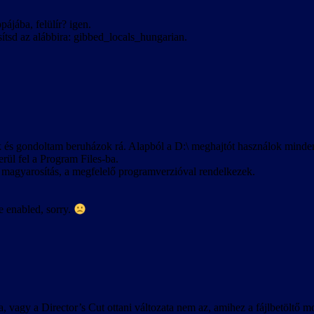
ájába, felülír? igen.
ítsd az alábbira: gibbed_locals_hungarian.
és gondoltam beruházok rá. Alapból a D:\ meghajtót használok mindenre
erül fel a Program Files-ba.
 magyarosítás, a megfelelő programverzióval rendelkezek.
 enabled, sorry.
ra, vagy a Director’s Cut ottani változata nem az, amihez a fájlbetöltő 