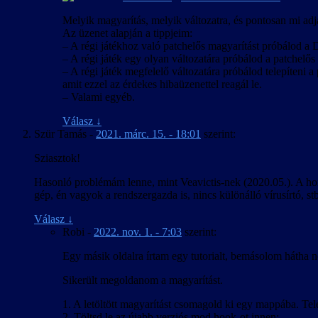
Melyik magyarítás, melyik változatra, és pontosan mi adja
Az üzenet alapján a tippjeim:
– A régi játékhoz való patchelős magyarítást próbálod a D
– A régi játék egy olyan változatára próbálod a patchelős m
– A régi játék megfelelő változatára próbálod telepíteni a 
amit ezzel az érdekes hibaüzenettel reagál le.
– Valami egyéb.
Válasz
↓
Szür Tamás
-
2021. márc. 15. - 18:01
szerint:
Sziasztok!
Hasonló problémám lenne, mint Veavictis-nek (2020.05.). A hon
gép, én vagyok a rendszergazda is, nincs különálló vírusírtó, s
Válasz
↓
Robi
-
2022. nov. 1. - 7:03
szerint:
Egy másik oldalra írtam egy tutorialt, bemásolom hátha n
Sikerült megoldanom a magyarítást.
1. A letöltött magyarítást csomagold ki egy mappába. Telepí
2. Töltsd le az újabb verziós mod hook-ot innen: