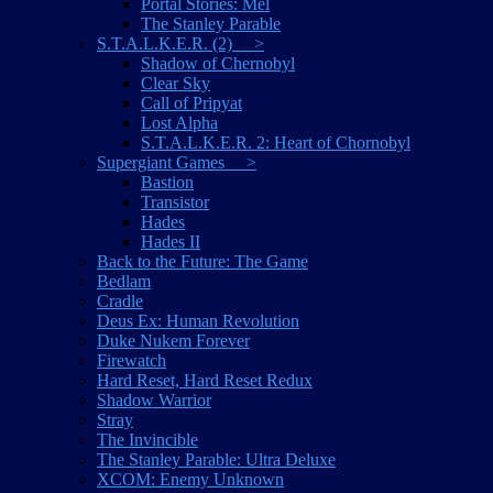
Portal Stories: Mel
The Stanley Parable
S.T.A.L.K.E.R. (2) >
Shadow of Chernobyl
Clear Sky
Call of Pripyat
Lost Alpha
S.T.A.L.K.E.R. 2: Heart of Chornobyl
Supergiant Games >
Bastion
Transistor
Hades
Hades II
Back to the Future: The Game
Bedlam
Cradle
Deus Ex: Human Revolution
Duke Nukem Forever
Firewatch
Hard Reset, Hard Reset Redux
Shadow Warrior
Stray
The Invincible
The Stanley Parable: Ultra Deluxe
XCOM: Enemy Unknown