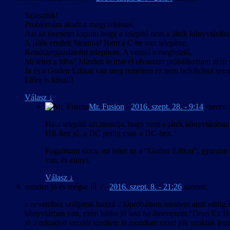
Sziasztok!
Problémám akadt a magyarítással.
Azt az üzenetet kapom hogy a telepítő nem a játék könyvtárába
A játék eredeti Steam-s! Nem a C be van telepítve.
Rendszergazdaként telepítem. A verzió a megfelelő.
Mi lehet a hiba? Minden le írtat el olvastam próbálkoztam nem s
Ja és a Goden Edtion van meg remélem ez nem befolyásol sem
Előre is köszi!!
Válasz
↓
Mr. Fusion
-
2016. szept. 28. - 9:14
szerint:
Ha a telepítő azt mondja, hogy nem a játék könyvtárában 
HR-hez jó, a DC pedig csak a DC-hez.
Fogalmam sincs, mi lehet az a “Goden Edtion”, gyanúm sz
van, és ennyi.
Válasz
↓
minden jó és mégse jó :/
-
2016. szept. 8. - 21:26
szerint:
a nevemhez szóljatok hozzá :/ kipróbáltam mindent amit eddig írt
könyvtárban van, ezért hátha jó lesz ha átnevezem “Deus Ex Hu
jó :/ reloaded verziót szedtem le mondom ezzel jók szoktak len