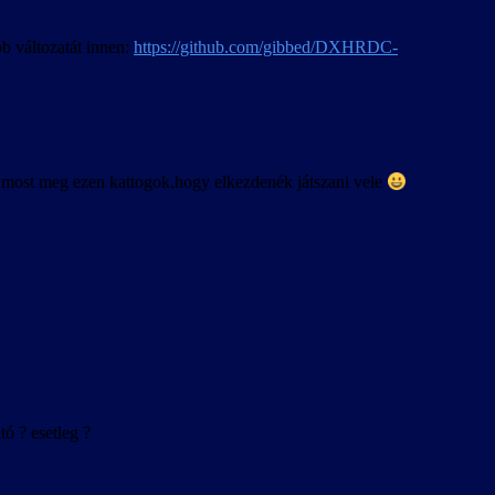
b változatát innen:
https://github.com/gibbed/DXHRDC-
rt most meg ezen kattogok,hogy elkezdenék játszani vele
ó ? esetleg ?