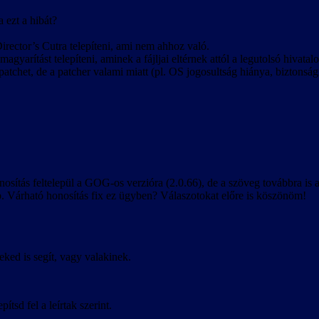
 ezt a hibát?
irector’s Cutra telepíteni, ami nem ahhoz való.
agyarítást telepíteni, aminek a fájljai eltérnek attól a legutolsó hivatal
patchet, de a patcher valami miatt (pl. OS jogosultság hiánya, biztonsági s
osítás feltelepül a GOG-os verzióra (2.0.66), de a szöveg továbbra is
tb. Várható honosítás fix ez ügyben? Válaszotokat előre is köszönöm!
eked is segít, vagy valakinek.
tsd fel a leírtak szerint.