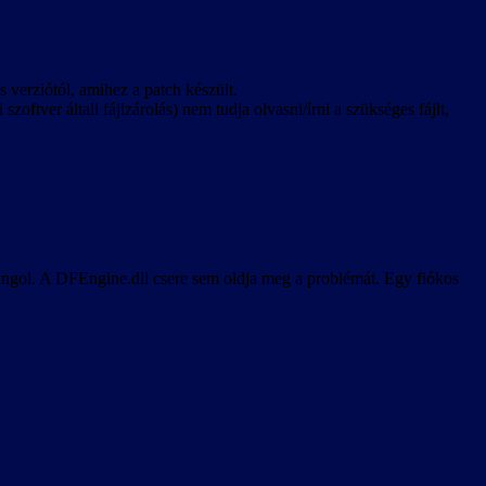
os verziótól, amihez a patch készült.
zoftver általi fájlzárolás) nem tudja olvasni/írni a szükséges fájlt,
 angol. A DFEngine.dll csere sem oldja meg a problémát. Egy fiókos