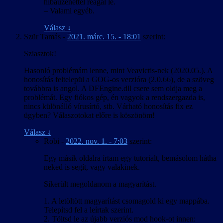
hibaüzenettel reagál le.
betűk, még ha nem is néztek ki tökéletesen. A Crystal Engine
– Valami egyéb.
virtuális fájlrendszerének kezeléséhez létezett eszköz, de a kinyert
adatfájl szövegként kezelhető formába és vissza alakítására TSL16b-
Válasz
↓
nek kellett írnia egy konvertert. Visszafelé tovább bonyolódott a
Szür Tamás
-
2021. márc. 15. - 18:01
szerint:
dolog, mert a játék nem tölt be külső fájlt, így csak az eredeti fájlok
módosításával lehet bármin változtatni. És míg a HR-nél egy 18
Sziasztok!
MB-os módosított játékfájl kiadása még kivitelezhető lett volna, az
ML-nél egy 1,6 GB-os fájlt kellett volna kiadni. A megoldást az ún.
Hasonló problémám lenne, mint Veavictis-nek (2020.05.). A
delta tömörítés jelentette, amihez találtunk egy olyan parancssori
honosítás feltelepül a GOG-os verzióra (2.0.66), de a szöveg
eszközt, ami elboldogult egy ekkora fájllal is. A Director’s Cut
továbbra is angol. A DFEngine.dll csere sem oldja meg a
változatnál szerencsére erre nem volt szükség, mert ahhoz létezett
problémát. Egy fiókos gép, én vagyok a rendszergazda is,
egy olyan módosított rutinkönyvtár, amire az eredetit lecserélve a
nincs különálló vírusírtó, stb. Várható honosítás fix ez
játék „megtanult” további adatfájlokat betölteni, így csak a többi
ügyben? Válaszotokat előre is köszönöm!
mellé kellett tenni a magyar szöveget tartalmazót.
Válasz
↓
Robi
-
2022. nov. 1. - 7:03
szerint:
Egy másik oldalra írtam egy tutorialt, bemásolom hátha
neked is segít, vagy valakinek.
Sikerült megoldanom a magyarítást.
1. A letöltött magyarítást csomagold ki egy mappába.
Telepítsd fel a leírtak szerint.
2. Töltsd le az újabb verziós mod hook-ot innen: