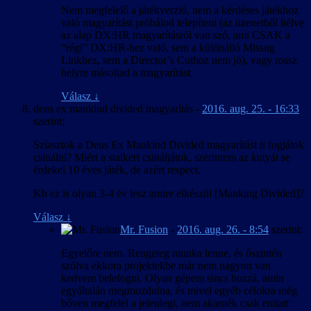
Nem megfelelő a játékverzió, nem a kérdéses játékhoz
való magyarítást próbálod telepíteni (az üzenetből ítélve
az alap DX:HR magyarításról van szó, ami CSAK a
“régi” DX:HR-hez való, sem a különálló Missng
Linkhez, sem a Director’s Cuthoz nem jó), vagy rossz
helyre másoltad a magyarítást.
Válasz
↓
deus ex mankind divided magyarítás
-
2016. aug. 25. - 16:33
szerint:
Sziasztok a Deus Ex Mankind Divided magyarítást ti fogjátok
csinálni? Miért a stalkert csináljátok, szerintem az kutyát se
érdekel 10 éves játék, de azért respect.
Kb ez is olyan 3-4 év lesz amire elkészül [Manking Divided]?
Válasz
↓
Mr. Fusion
-
2016. aug. 26. - 8:54
szerint:
Egyelőre nem. Rengeteg munka lenne, és őszintén
szólva ekkora projektekbe már nem nagyon van
kedvem belefogni. Olyan gépem sincs hozzá, amin
egyáltalán megmozdulna, és mivel egyéb célokra még
bőven megfelel a jelenlegi, nem akarnék csak emiatt