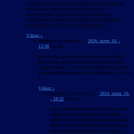
céljától eltekintve) nem éri meg ilyennel kísérletezni.
Érthetetlen, hogy miért védett könyvtár az
alapértelmezett telepítési hely (illetve hogy az
alapértelmezett hely miért védett), mikor valójában
semmitől nem véd meg ez a mechanizmus.
Válasz
↓
minden jó és mégse jó :/
-
2016. szept. 10. -
12:38
szerint:
akkor még egyszer elmondom h nem a védett
könyvtárba tettem hanem csináltam neki egy
mappát simán a C\\:-n okés? semmi féle games
mappába nem raktam be csak simán a C-re és fos
:/
Válasz
↓
minden jó és mégse jó :/
-
2016. szept. 10.
- 18:32
szerint:
odáig eljutottam h kétszer kiírja ha simán
rákattintok rendszergazda jogosultság
nélkül hogy hozzáférés megtagadva aztán
hogy kész és folytatáshoz nyomj meg egy
billentyűt faszán kilép de nem magyar a