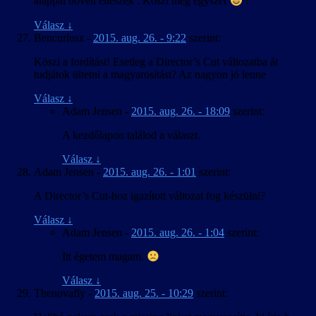
alappal bőven elleszek . Köszi még egyszer
!
Válasz
↓
Bencuriusz
-
2015. aug. 26. - 9:22
szerint:
Köszi a fordítást! Esetleg a Director’s Cut változatba át
tudjátok ültetni a magyarosítást? Az nagyon jó lenne
Válasz
↓
Adam Jensen
-
2015. aug. 26. - 18:09
szerint:
A kezdőlapon találod a választ.
Válasz
↓
Adam Jensen
-
2015. aug. 26. - 1:01
szerint:
A Director’s Cut-hoz igazított változat fog készülni?
Válasz
↓
Adam Jensen
-
2015. aug. 26. - 1:04
szerint:
Itt égetem magam.
Válasz
↓
Thenovafly
-
2015. aug. 25. - 10:29
szerint: