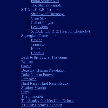
Portal Stories: Mel
The Stanley Parable
S.T.A.L.K.E.R. (2) >
Shadow of Chernobyl
Clear Sky
Call of Pripyat
Lost Alpha
S.T.A.L.K.E.R. 2: Heart of Chornobyl
Supergiant Games >
Bastion
Transistor
Hades
Hades II
Back to the Future: The Game
Bedlam
Cradle
Deus Ex: Human Revolution
Duke Nukem Forever
Firewatch
Hard Reset, Hard Reset Redux
Shadow Warrior
Stray
The Invincible
The Stanley Parable: Ultra Deluxe
XCOM: Enemy Unknown