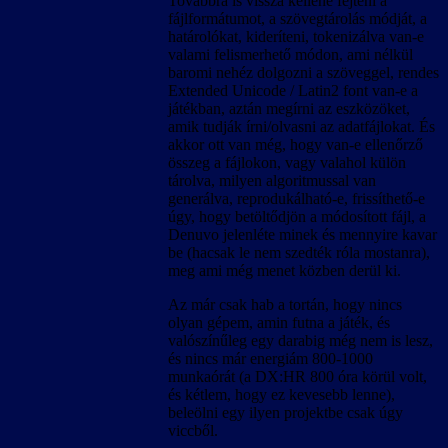
Továbbra is vissza kellene fejteni a
fájlformátumot, a szövegtárolás módját, a
határolókat, kideríteni, tokenizálva van-e
valami felismerhető módon, ami nélkül
baromi nehéz dolgozni a szöveggel, rendes
Extended Unicode / Latin2 font van-e a
játékban, aztán megírni az eszközöket,
amik tudják írni/olvasni az adatfájlokat. És
akkor ott van még, hogy van-e ellenőrző
összeg a fájlokon, vagy valahol külön
tárolva, milyen algoritmussal van
generálva, reprodukálható-e, frissíthető-e
úgy, hogy betöltődjön a módosított fájl, a
Denuvo jelenléte minek és mennyire kavar
be (hacsak le nem szedték róla mostanra),
meg ami még menet közben derül ki.
Az már csak hab a tortán, hogy nincs
olyan gépem, amin futna a játék, és
valószínűleg egy darabig még nem is lesz,
és nincs már energiám 800-1000
munkaórát (a DX:HR 800 óra körül volt,
és kétlem, hogy ez kevesebb lenne),
beleölni egy ilyen projektbe csak úgy
viccből.