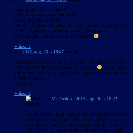
Nagy gratuláció a csapatnak!
Erre a fordításra várok már mióta…
Mióta megjelent a játék!
Kb fél órát játszottam vele anno, mire rájöttem, hogy ennek a
játéknak kivárom a fordítását, és utána játszom ki.
Mit mondjak… sokat vártam, de megérte!
Válasz
↓
6s
-
2015. aug. 30. - 16:47
szerint:
Sziasztok!Nekem közli hogy nem lehet telepíteni, mert nem a
játék könyvtárában van a telepítő, pedig de.
Van tippetek
mit próbálhatnék?(UAC ellenőrizve, verziószáma ellenőrizve,
a játék steames)
Köszönöm
Válasz
↓
Mr. Fusion
-
2015. aug. 30. - 18:23
szerint:
Ha azt mondja, hogy nem ott van, akkor azért mondja,
mert nem ott van. Ugye nem a Director’s Cut változatra
próbálod telepíteni? Ahhoz ugyanis nem jó. Vagy a
HR-t az ML-re, vagy fordítva. Mindháromnak saját