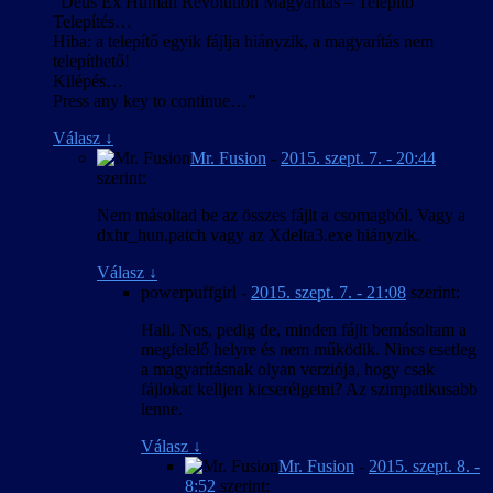
“Deus Ex Human Revolution Magyarítás – Telepítő
Telepítés…
Hiba: a telepítő egyik fájlja hiányzik, a magyarítás nem
telepíthető!
Kilépés…
Press any key to continue…”
Válasz
↓
Mr. Fusion
-
2015. szept. 7. - 20:44
szerint:
Nem másoltad be az összes fájlt a csomagból. Vagy a
dxhr_hun.patch vagy az Xdelta3.exe hiányzik.
Válasz
↓
powerpuffgirl
-
2015. szept. 7. - 21:08
szerint:
Hali. Nos, pedig de, minden fájlt bemásoltam a
megfelelő helyre és nem működik. Nincs esetleg
a magyarításnak olyan verziója, hogy csak
fájlokat kelljen kicserélgetni? Az szimpatikusabb
lenne.
Válasz
↓
Mr. Fusion
-
2015. szept. 8. -
8:52
szerint: