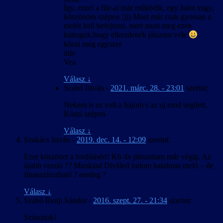
Így, ezzel a file-al már működik, egy Isten vagy,
köszönöm szépen :))) Most már csak gyorsan a
melót kell befejezni, mert most meg ezen
kattogok,hogy elkezdenék játszani vele
köszi még egyszer
üdv
Vea
Válasz
↓
Szabó István
-
2021. márc. 28. - 23:01
szerint:
Nekem is ez volt a bajom s az uj mod segített,
Köszi szépen
Válasz
↓
Szakács István
-
2019. dec. 14. - 12:09
szerint:
Ezer köszönet a fordításért! Kb 4x játszottam már végig. Az
újabb verzió ?? Mankind Divíded tudom hatalmas meló – de
finanszírozható ? esetleg ?
Válasz
↓
Szabó Renji Sándor
-
2016. szept. 27. - 21:34
szerint:
Sziasztok!