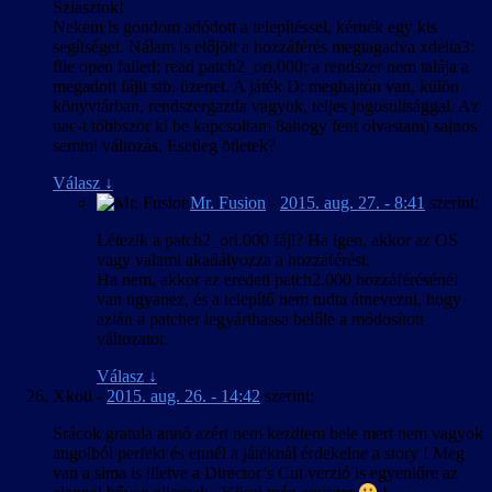
Sziasztok!
Nekem is gondom adódott a telepítéssel, kérnék egy kis
segítséget. Nálam is előjött a hozzáférés megtagadva xdelta3:
file open failed: read patch2_ori.000: a rendszer nem talája a
megadott fájlt stb. üzenet. A játék D: meghajtón van, külön
könyvtárban, rendszergazda vagyok, teljes jogosultsággal. Az
uac-t többször ki be kapcsoltam 8ahogy fent olvastam) sajnos
semmi változás. Esetleg ötletek?
Válasz
↓
Mr. Fusion
-
2015. aug. 27. - 8:41
szerint:
Létezik a patch2_ori.000 fájl? Ha igen, akkor az OS
vagy valami akadályozza a hozzáférést.
Ha nem, akkor az eredeti patch2.000 hozzáférésénél
van ugyanez, és a telepítő nem tudta átnevezni, hogy
aztán a patcher legyárthassa belőle a módosított
változatot.
Válasz
↓
Xkoti
-
2015. aug. 26. - 14:42
szerint:
Srácok gratula annó azért nem kezdtem bele mert nem vagyok
angolból perfekt és ennél a játéknál érdekelne a story ! Meg
van a sima is illetve a Director’s Cut verzió is egyenlőre az