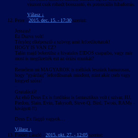
viszont csak rohadt bosszantó, és potenciális hibaforrás.
Válasz
↓
Peter
-
2015. dec. 15. - 17:30
szerint:
Jesszus!
Ez Durva volt!
Tényleg elképesztő a szöveg amit lefordítottatok!
HOGY IS VAN EZ?
Talán majd bekerülsz a hivatalos EIDOS csapatba, vagy már
most is megfizették ezt az óriási munkát?
–
Remélem mi MAGYAROK is méltóak leszünk hamarosan,
hogy “gyárilag” lefordítsanak mindent, mint akár cseh vagy
lengyel szóra!
–
Gratuláció!
Az első Deus Ex is fordítása is fantasztikus volt ( szivar, HJ,
Piedon, Slain, Evin, Takysoft, Steve-Q, Bird, Twois, RAMy -
kivágott-!!)
Deus Ex függő vagyok…
Válasz
↓
Finder László
-
2015. okt. 27. - 12:05
szerint: