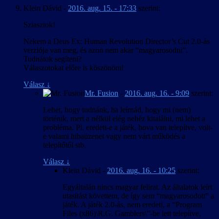
Klein Dávid
-
2016. aug. 15. - 17:33
szerint:
Sziasztok!
Nekem a Deus Ex: Human Revolution Director’s Cut 2.0-ás
verziója van meg, és azon nem akar “magyarosodni”.
Tudnátok segíteni?
Válaszotokat előre is köszönöm!
Válasz
↓
Mr. Fusion
-
2016. aug. 16. - 9:09
szerint:
Lehet, hogy tudnánk, ha leírnád, hogy mi (nem)
történik, mert a nélkül elég nehéz kitalálni, mi lehet a
probléma. Pl. eredeti-e a játék, hova van telepítve, volt-
e valami hibaüzenet vagy nem várt működés a
telepítőtől stb.
Válasz
↓
Klein Dávid
-
2016. aug. 16. - 10:25
szerint:
Egyáltalán nincs magyar felirat. Az általatok leírt
utasítást követtem, de így sem “magyarosodott” a
játék. A játék 2.0-ás, nem eredeti, a “Program
Files (x86)\R.G. Gamblers\”-be lett telepítve,