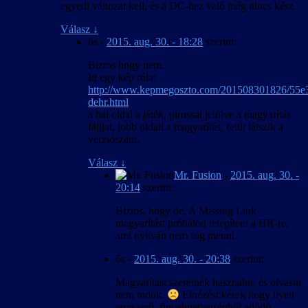
egyedi változat kell, és a DC-hez való még nincs kész.
Válasz
↓
6s
-
2015. aug. 30. - 18:28
szerint:
Biztos hogy nem.
Itt egy kép róla:
http://www.kepmegoszto.com/201508301826/55e
dehr.html
a bal oldal a játék, pirossal jelölve a magyarítás
fájljai, jobb oldalt a magyarítás, felül látszik a
verziószám.
Válasz
↓
Mr. Fusion
-
2015. aug. 30. -
20:14
szerint:
Biztos, hogy de. A Missing Link
magyarítást próbálod telepíteni a HR-re,
ami nyilván nem fog menni.
6s
-
2015. aug. 30. - 20:38
szerint:
Magyarítást szeretnék használni, és olvasni
nem tudok.
Elnézést kérek hogy ilyen
egyszerű, figyelmetlenségből adódó