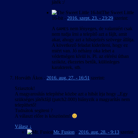
játék :/
The Sweet Little
16-bit
-
2016. szept. 23. - 23:29
szerint:
A
nem lényeges, de valamiért csak
GAMES
nem tudja írni a telepítő azt a fájlt, amit
akar, ahogy azt a hibajelzés szövege állítja.
A következő feladat kideríteni, hogy ez
miért van. Jó néhány oka lehet a
védettségen kívül is. Pl. az elérési útban
szóköz, ékezetes betűk, különleges
karakterek, stb.
Horváth Ákos
-
2016. aug. 27. - 16:51
szerint:
Sziasztok!
A magyarosítás telepítése közbe azt a hibát írja hogy ,,Egy
szükséges játékfájl (patch2.000) hiányzik a magyarítás nem
telepíthető!
Tudnátok segiteni ?
A választ előre is köszönöm!
Válasz
↓
Mr. Fusion
-
2016. aug. 28. - 9:13
szerint: