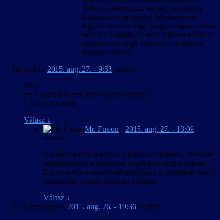
dologgal zavartalak, és nagyon szépen
köszönöm a segítséget. Mentségemre
legyen mondva hogy nagyon régen vártam
már, fel is adtam, és most teljesen véletlen
vettem észre hogy elkészült – hatalmas
köszönet érte!!!
Joska
-
2015. aug. 27. - 9:53
szerint:
hello
ezt a patchet honna lehet leszedni hozzá?
1.4.651.0 ? köszi
Válasz
↓
Mr. Fusion
-
2015. aug. 27. - 13:09
szerint:
Normál esetben telepíted a játékot a Steamről, ahonnan
automatikusan a megfelelő (legújabb) verziót kapod.
Egyéb esetben neked kell megoldani a megfelelő verzió
beszerzését onnan, ahonnan szoktad.
Válasz
↓
buccypappa
-
2015. aug. 26. - 19:36
szerint: