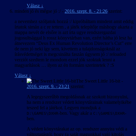
Válasz
↓
minden jó és mégse jó :/
-
2016. szept. 8. - 21:26
szerint:
a nevemhez szóljatok hozzá :/ kipróbáltam mindent amit eddig
írtatok simán a c re tettem , a játék telepítője máshogy akarta a
mappa nevét de elsőre is azt írta ugye rendszergazdai
jogosultsággal h rossz könyvtárban van, ezért hátha jó lesz ha
átnevezem “Deus Ex Human Revolution Director’s Cut” erre
de nem jó neki így sem, kivettem a tulajdonságoknál az
írásvédettséget is megcsinálta faszán úgysem jó :/ reloaded
verziót szedtem le mondom ezzel jók szoktak lenni a
magyarítások … ilyen az én formám szerintetek ? :S
Válasz
↓
The Sweet Little 16-bit
-
2016. szept. 9. - 23:21
szerint:
A legegyszerűbb megoldásnak az szokott bizonyulni,
ha nem a rendszer védett könyvtárainak valamelyikébe
teszed fel a játékot. Legyen mondjuk a
-ben. Vagy akár a
-
D:\GAMES\DXHR
C:\GAMES\DXHR
ben.
A védett könyvtárakat az op. rendszer annyira védi a
változtatástól, hogy (a saját magunkkal való kitolás