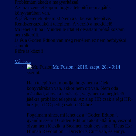
Problémám akadt a magyarítással.
Azt az üzenetet kapom hogy a telepítő nem a játék
könyvtárában van.
A játék eredeti Steam-s! Nem a C be van telepítve.
Rendszergazdaként telepítem. A verzió a megfelelő.
Mi lehet a hiba? Minden le írtat el olvastam próbálkoztam
nem sikerült.
Ja és a Goden Edtion van meg remélem ez nem befolyásol
semmit.
Előre is köszi!!
Válasz
↓
Mr. Fusion
-
2016. szept. 28. - 9:14
szerint:
Ha a telepítő azt mondja, hogy nem a játék
könyvtárában van, akkor nem ott van. Nem oda
másoltad, ahova a leírás írja, vagy nem a megfelelő
játékra próbálod telepíteni. Az alap HR csak a régi HR-
hez jó, a DC pedig csak a DC-hez.
Fogalmam sincs, mi lehet az a “Goden Edtion”,
gyanúm szerint Golden Editiont akarhattál írni, viszont
olyan nem létezik, a Steamen csak egy sima “Deus Ex:
Human Revolution – Director’s Cut” van, és ennyi.