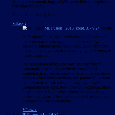
Am, m az oka annak, hogy a C:\Program Filesba telepítéskor
nem akar működni?
Grat a csapatnak még1x.:)
Válasz
↓
Mr. Fusion
-
2015. szept. 3. - 9:24
szerint:
A “Program Files” olyan rendszerkönyvtár, amit több
mechanizmus is véd, így ott nem lehet csak úgy
szabadon fájlokat módosítgatni meg újakat létrehozni,
kivéve, ha a folyamatnak rendszer, vagy rendszergazda
jogosultsága van.
Az összetett telepítők (.exe vagy .msi formátumú
csomagok) meg tudják emeltetni a hozzáférési
szintjüket, hogy legyen joguk korlátlanul garázdálkodni
az ilyen védett könyvtárakban, egy parancsfájl viszont
nem, és nem akartuk a telepítőt még egy telepítőbe
csomagolni csak azért, hogy meg tudja ezt tenni, pláne,
hogy az emberek többsége szerencsére tudja, hogy
játékot nem javasolt ilyen védett könyvtárba telepíteni,
különben ez lesz az eredmény.
Válasz
↓
Tibi
-
2015. aug. 31. - 19:57
szerint: