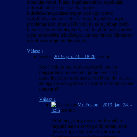
most újat venni. Plusz, fogalmam sincs, egyáltalán
módosítható (lesz) e a játék, aminek
kiderítése/megoldása megint csak egy csomó
nyűglődés, mert az sejthető,. hogy legalább annyira
problémás lesz, mint a HR volt, ha nem jobban (több
helyen Denuvot emlegetnek, ami helyből kizár minden
olyan módosítási lehetőséget, amihez bináris állományt
is kell visszafejteni/változtatni).
Válasz
↓
Szaki
-
2019. jan. 23. - 18:26
szerint:
Szia! Nekem úgy tűnik egyszerű lenne a
magyaritás a nyelveket a game.layer1.xx
game.layer2.xx tartalmazza VAN en, de, es, fr, it
stb agy csomó nyelven !!! Akkor miért nem lehet
magyarul?
Válasz
↓
Mr. Fusion
-
2019. jan. 24. -
8:56
szerint:
Attól még, hogy olvasható formában
megtalálható a szöveg a fájlokban, nem
biztos, hogy meg is lehet változtatni.