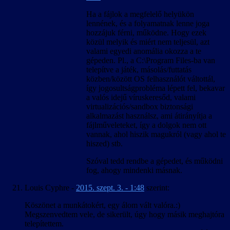
Ha a fájlok a megfelelő helyükön
lennének, és a folyamatnak lenne joga
hozzájuk férni, működne. Hogy ezek
közül melyik és miért nem teljesül, azt
valami egyedi anomália okozza a te
gépeden. Pl., a C:\Program Files-ba van
telepítve a játék, másolás/futtatás
közben/között OS felhasználót váltottál,
így jogosultságprobléma lépett fel, bekavar
a valós idejű víruskeresőd, valami
virtualizációs/sandbox biztonsági
alkalmazást használsz, ami átirányítja a
fájlműveleteket, így a dolgok nem ott
vannak, ahol hiszik magukról (vagy ahol te
hiszed) stb.
Szóval tedd rendbe a gépedet, és működni
fog, ahogy mindenki másnak.
Louis Cyphre
-
2015. szept. 3. - 1:48
szerint:
Köszönet a munkátokért, egy álom vált valóra.:)
Megszenvedtem vele, de sikerült, úgy hogy másik meghajtóra
telepítettem.