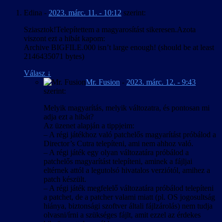
Egy sok, egymással különféle viszonyban levő karaktert mozgató
betűkészletet használ, és az egyedi
Edina
-
2023. márc. 11. - 10:12
szerint:
játéknál különösen nehéz az angolban ilyen formában nem létező
fájlformátumok + ScaleForm miatt esélyt se
tegezés/magázás megállapítása, amikor pedig egy karakter akár
láttunk ennek esetleges javítására.
Sziasztok!Telepítettem a magyarosítást sikeresen.Azota
egyazon mondatban szólít egy másikat vegyesen hol vezeték-, hol
A mentett játékok elnevezésére használt
viszont ezt a hibát kapom:
keresztnéven, akkor nincs jó megoldás. Az egyértelmű helyzeteket
pályanevek a játék futtatható állományába
Archive BIGFILE.000 isn’t large enough! (should be at least
kivéve jellemzően a mindkét névvel jobban működő magázásban
vannak “beledrótozva”, aminek piszkálásától
2146435071 bytes)
íródtak a szövegek, és egyes esetekben a fejlesztői kommentárokban
inkább eltekintettünk, így azok a
elhangzottak is alátámasztották e döntéseinket.
mentés/betöltés menükben angolul jelennek
Válasz
↓
meg.
Mr. Fusion
-
2023. márc. 12. - 9:43
Egy másik nehézség a kínaiból elvileg meghatározott szabályok
szerint:
szerint átírandó szavak és nevek kezelése volt, mivel gyakorlatilag
két szabálykészlet él párhuzamosan: a nemzetközileg elfogadott
Melyik magyarítás, melyik változatra, és pontosan mi
kínai-angol pinjin átírás, illetve egy ún. „népszerű magyar” átírás. A
adja ezt a hibát?
pinjin sokkal pontosabban adja vissza az eredeti hangzást, de csak
Az üzenet alapján a tippjeim:
ha az olvasó ismeri az angol nyelv kiejtési szabályait, a „népszerű
– A régi játékhoz való patchelős magyarítást próbálod a
magyar” ellenben nem igényel előképzettséget, cserébe viszont
Director’s Cutra telepíteni, ami nem ahhoz való.
következetlen és pontatlan. Végül egy „hibrid” módszerrel éltünk:
– A régi játék egy olyan változatára próbálod a
az írásban és kiejtve is szereplő neveknél a pinjinen alapuló „hallás
patchelős magyarítást telepíteni, aminek a fájljai
utáni” átírást használtunk, a játékvilágban is láthatók az
eltérnek attól a legutolsó hivatalos verziótól, amihez a
azonosíthatóság miatt pinjinben maradtak, a játékvilágban nem
patch készült.
megjelenő és el sem hangzó szövegekben levők pedig jobbára
– A régi játék megfelelő változatára próbálod telepíteni
„népszerű magyar” átírásban vannak.
a patchet, de a patcher valami miatt (pl. OS jogosultság
hiánya, biztonsági szoftver általi fájlzárolás) nem tudja
A magyarítás technikailag sem volt egyszerű, bár legalább a
olvasni/írni a szükséges fájlt, amit ezzel az érdekes
betűkészletekben megvoltak az általában hiányzó „őŐ” és „űŰ”