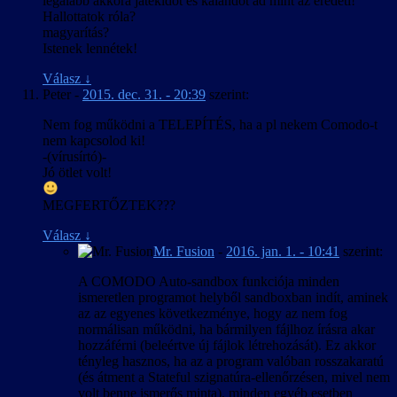
legalább akkora játékidőt és kalandot ad mint az eredeti!
Hallottatok róla?
magyarítás?
Istenek lennétek!
Válasz
↓
Peter
-
2015. dec. 31. - 20:39
szerint:
Nem fog működni a TELEPÍTÉS, ha a pl nekem Comodo-t
nem kapcsolod ki!
-(vírusírtó)-
Jó ötlet volt!
MEGFERTŐZTEK???
Válasz
↓
Mr. Fusion
-
2016. jan. 1. - 10:41
szerint:
A COMODO Auto-sandbox funkciója minden
ismeretlen programot helyből sandboxban indít, aminek
az az egyenes következménye, hogy az nem fog
normálisan működni, ha bármilyen fájlhoz írásra akar
hozzáférni (beleértve új fájlok létrehozását). Ez akkor
tényleg hasznos, ha az a program valóban rosszakaratú
(és átment a Stateful szignatúra-ellenőrzésen, mivel nem
volt benne ismerős minta), minden egyéb esetben