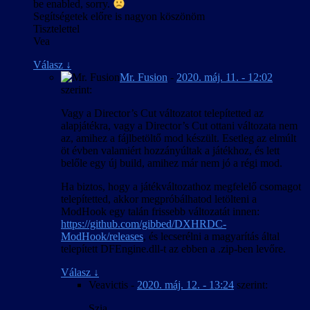
be enabled, sorry.
Segítségetek előre is nagyon köszönöm
Tisztelettel
Vea
Válasz
↓
Mr. Fusion
-
2020. máj. 11. - 12:02
szerint:
Vagy a Director’s Cut változatot telepítetted az
alapjátékra, vagy a Director’s Cut ottani változata nem
az, amihez a fájlbetöltő mod készült. Esetleg az elmúlt
öt évben valamiért hozzányúltak a játékhoz, és lett
belőle egy új build, amihez már nem jó a régi mod.
Ha biztos, hogy a játékváltozathoz megfelelő csomagot
telepítetted, akkor megpróbálhatod letölteni a
ModHook egy talán frissebb változatát innen:
https://github.com/gibbed/DXHRDC-
ModHook/releases
, és lecserélni a magyarítás által
telepített DFEngine.dll-t az ebben a .zip-ben levőre.
Válasz
↓
Veavictis
-
2020. máj. 12. - 13:24
szerint:
Szia,