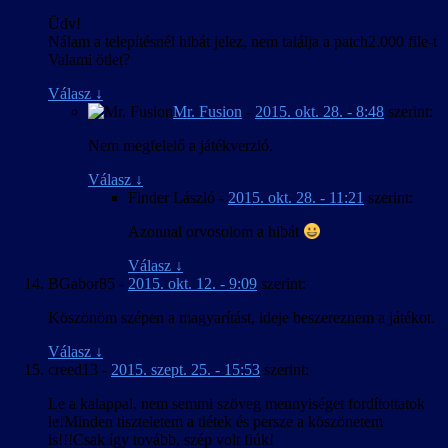
Üdv!
Nálam a telepítésnél hibát jelez, nem találja a patch2.000 file-t
Valami ötlet?
Válasz
↓
Mr. Fusion
-
2015. okt. 28. - 8:48
szerint:
Nem megfelelő a játékverzió.
Válasz
↓
Finder László
-
2015. okt. 28. - 11:21
szerint:
Azonnal orvosolom a hibát
Válasz
↓
BGabor85
-
2015. okt. 12. - 9:09
szerint:
Köszönöm szépen a magyarítást, ideje beszereznem a játékot.
Válasz
↓
creed13
-
2015. szept. 25. - 15:53
szerint:
Le a kalappal, nem semmi szöveg mennyiséget fordítottatok
le!Minden tiszteletem a tiétek és persze a köszönetem
is!!!Csak így tovább, szép volt fiúk!