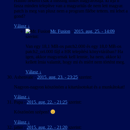
Halihó nekem csak a missing linket magyarosítja. ki írja h
fasza minden telepítve van a magyaritás de nem lett magyar.
patch is meg van plusz nem a program filébe tettem. mi lehet a
gond?
Válasz
↓
Mr. Fusion
-
2015. aug. 25. - 14:09
szerint:
Van egy 18,1 MB-os patch2.000 és egy 18,0 MB-os
patch2_ori.000 fájl a HR telepítési könyvtárában? Ha
igen, akkor magyarnak kell lennie, ha nem, akkor ki
kellett írnia valamit, hogy mi és miért nem történt meg.
Válasz
↓
Ashenvale
-
2015. aug. 23. - 23:25
szerint:
Nagyon-nagyon köszönöm a kitartásotokat és a munkátokat!
Válasz
↓
Papa
-
2015. aug. 22. - 21:25
szerint:
Köszönöm szépen!
Válasz
↓
jatter
-
2015. aug. 22. - 21:20
szerint: