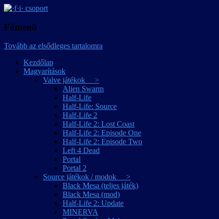
játékmagyarítások
·f·i· csoport
Főmenü
Tovább az elsődleges tartalomra
Kezdőlap
Magyarítások
Valve játékok >
Alien Swarm
Half-Life
Half-Life: Source
Half-Life 2
Half-Life 2: Lost Coast
Half-Life 2: Episode One
Half-Life 2: Episode Two
Left 4 Dead
Portal
Portal 2
Source játékok / modok >
Black Mesa (teljes játék)
Black Mesa (mod)
Half-Life 2: Update
MINERVA