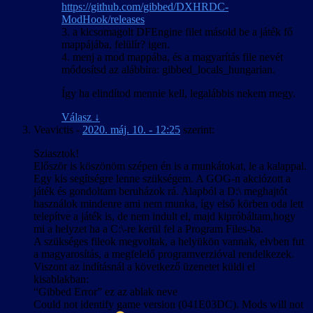
https://github.com/gibbed/DXHRDC-
ModHook/releases
3. a kicsomagolt DFEngine filet másold be a játék fő
mappájába, felülír? igen.
4. menj a mod mappába, és a magyarítás file nevét
módosítsd az alábbira: gibbed_locals_hungarian.
Így ha elindítod mennie kell, legalábbis nekem megy.
Válasz
↓
Veavictis
-
2020. máj. 10. - 12:25
szerint:
Sziasztok!
Először is köszönöm szépen én is a munkátokat, le a kalappal.
Egy kis segítségre lenne szükségem. A GOG-n akciózott a
játék és gondoltam beruházok rá. Alapból a D:\ meghajtót
használok mindenre ami nem munka, így első körben oda lett
telepítve a játék is, de nem indult el, majd kipróbáltam,hogy
mi a helyzet ha a C:\-re kerül fel a Program Files-ba.
A szükséges fileok megvoltak, a helyükön vannak, elvben fut
a magyarosítás, a megfelelő programverzióval rendelkezek.
Viszont az indításnál a következő üzenetet küldi el
kisablakban:
“Gibbed Error” ez az ablak neve
Could not identify game version (041E03DC). Mods will not