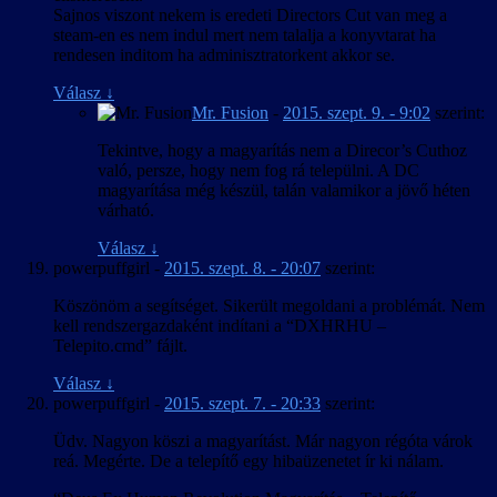
Sajnos viszont nekem is eredeti Directors Cut van meg a
steam-en es nem indul mert nem talalja a konyvtarat ha
rendesen inditom ha adminisztratorkent akkor se.
Válasz
↓
Mr. Fusion
-
2015. szept. 9. - 9:02
szerint:
Tekintve, hogy a magyarítás nem a Direcor’s Cuthoz
való, persze, hogy nem fog rá települni. A DC
magyarítása még készül, talán valamikor a jövő héten
várható.
Válasz
↓
powerpuffgirl
-
2015. szept. 8. - 20:07
szerint:
Köszönöm a segítséget. Sikerült megoldani a problémát. Nem
kell rendszergazdaként indítani a “DXHRHU –
Telepito.cmd” fájlt.
Válasz
↓
powerpuffgirl
-
2015. szept. 7. - 20:33
szerint:
Üdv. Nagyon köszi a magyarítást. Már nagyon régóta várok
reá. Megérte. De a telepítő egy hibaüzenetet ír ki nálam.