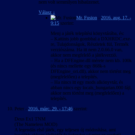
nem volt semmilyen hibaüzenet.
Válasz
↓
Mr. Fusion
-
2016. aug. 17. -
9:15
szerint:
Menj a játék telepítési könyvtárába, és:
– Kattints jobb gombbal a DXHRDC.exe-
re, Tulajdonságok, Részletek fül, Termék
verziószáma. Ha itt nem 2.0.66.0 van,
akkor nem megfelelő a játékverzió.
– Ha a DFEngine.dll mérete nem kb. 100k
(és nincs mellette egy 868k-s
DFEngine_ori.dll), akkor nem történt meg
(megfelelően) a telepítés.
– Ha nincs itt egy mods alkönyvtár, és
abban nincs egy locals_hungarian.000 fájl,
akkor nem történt meg (megfelelően) a
telepítés.
Peter
-
2016. márc. 29. - 17:46
szerint:
Deus Ex1 TNM
(The Nameless MOD)
A legendás első játék, egy teljesen új módosítása, ami