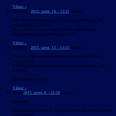
Válasz
↓
MadMax
-
2015. szept. 14. - 12:11
szerint:
Már alig bírok magammal, kb hány nap lehet még a Dc
magyarosítás kiadása?
Szinte óránként nézem hogy le lehet-e már tölteni:)
Még kitartást így az utolsó hajrában!!!
Válasz
↓
Sigmoria
-
2015. szept. 13. - 13:15
szerint:
Valamikor 2013-ban jelentkeztem be utoljára a Steam
accountomra.
De miattatok most le kellet porolnom és elindítani a játék
letöltését.
Ezer köszönet érte :).
Válasz
↓
Jano
-
2015. szept. 8. - 21:29
szerint:
Sziasztok.
Nagyon koszonom en is. Nagyon vartam mar erre es minden
elismeresem.