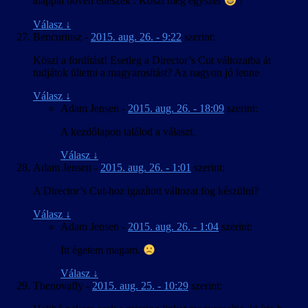
alappal bőven elleszek . Köszi még egyszer
!
Válasz
↓
Bencuriusz
-
2015. aug. 26. - 9:22
szerint:
Köszi a fordítást! Esetleg a Director’s Cut változatba át
tudjátok ültetni a magyarosítást? Az nagyon jó lenne
Válasz
↓
Adam Jensen
-
2015. aug. 26. - 18:09
szerint:
A kezdőlapon találod a választ.
Válasz
↓
Adam Jensen
-
2015. aug. 26. - 1:01
szerint:
A Director’s Cut-hoz igazított változat fog készülni?
Válasz
↓
Adam Jensen
-
2015. aug. 26. - 1:04
szerint:
Itt égetem magam.
Válasz
↓
Thenovafly
-
2015. aug. 25. - 10:29
szerint: