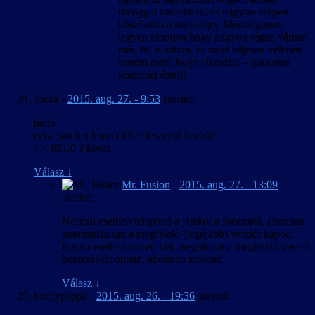
dologgal zavartalak, és nagyon szépen
köszönöm a segítséget. Mentségemre
legyen mondva hogy nagyon régen vártam
már, fel is adtam, és most teljesen véletlen
vettem észre hogy elkészült – hatalmas
köszönet érte!!!
Joska
-
2015. aug. 27. - 9:53
szerint:
hello
ezt a patchet honna lehet leszedni hozzá?
1.4.651.0 ? köszi
Válasz
↓
Mr. Fusion
-
2015. aug. 27. - 13:09
szerint:
Normál esetben telepíted a játékot a Steamről, ahonnan
automatikusan a megfelelő (legújabb) verziót kapod.
Egyéb esetben neked kell megoldani a megfelelő verzió
beszerzését onnan, ahonnan szoktad.
Válasz
↓
buccypappa
-
2015. aug. 26. - 19:36
szerint: