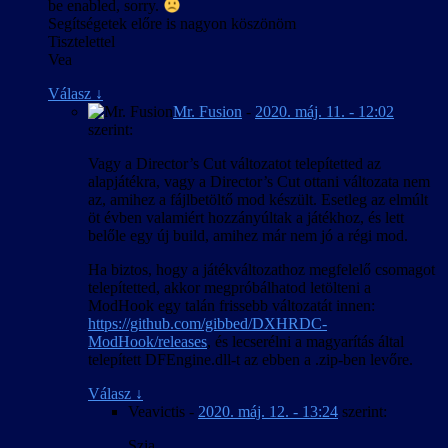
be enabled, sorry.
Segítségetek előre is nagyon köszönöm
Tisztelettel
Vea
Válasz
↓
Mr. Fusion
-
2020. máj. 11. - 12:02
szerint:
Vagy a Director’s Cut változatot telepítetted az
alapjátékra, vagy a Director’s Cut ottani változata nem
az, amihez a fájlbetöltő mod készült. Esetleg az elmúlt
öt évben valamiért hozzányúltak a játékhoz, és lett
belőle egy új build, amihez már nem jó a régi mod.
Ha biztos, hogy a játékváltozathoz megfelelő csomagot
telepítetted, akkor megpróbálhatod letölteni a
ModHook egy talán frissebb változatát innen:
https://github.com/gibbed/DXHRDC-
ModHook/releases
, és lecserélni a magyarítás által
telepített DFEngine.dll-t az ebben a .zip-ben levőre.
Válasz
↓
Veavictis
-
2020. máj. 12. - 13:24
szerint:
Szia,