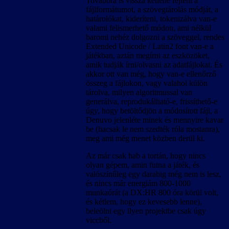
Továbbra is vissza kellene fejteni a
fájlformátumot, a szövegtárolás módját, a
határolókat, kideríteni, tokenizálva van-e
valami felismerhető módon, ami nélkül
baromi nehéz dolgozni a szöveggel, rendes
Extended Unicode / Latin2 font van-e a
játékban, aztán megírni az eszközöket,
amik tudják írni/olvasni az adatfájlokat. És
akkor ott van még, hogy van-e ellenőrző
összeg a fájlokon, vagy valahol külön
tárolva, milyen algoritmussal van
generálva, reprodukálható-e, frissíthető-e
úgy, hogy betöltődjön a módosított fájl, a
Denuvo jelenléte minek és mennyire kavar
be (hacsak le nem szedték róla mostanra),
meg ami még menet közben derül ki.
Az már csak hab a tortán, hogy nincs
olyan gépem, amin futna a játék, és
valószínűleg egy darabig még nem is lesz,
és nincs már energiám 800-1000
munkaórát (a DX:HR 800 óra körül volt,
és kétlem, hogy ez kevesebb lenne),
beleölni egy ilyen projektbe csak úgy
viccből.