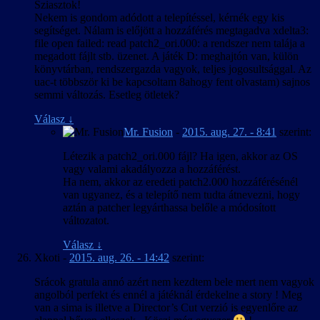
Sziasztok!
Nekem is gondom adódott a telepítéssel, kérnék egy kis
segítséget. Nálam is előjött a hozzáférés megtagadva xdelta3:
file open failed: read patch2_ori.000: a rendszer nem talája a
megadott fájlt stb. üzenet. A játék D: meghajtón van, külön
könyvtárban, rendszergazda vagyok, teljes jogosultsággal. Az
uac-t többször ki be kapcsoltam 8ahogy fent olvastam) sajnos
semmi változás. Esetleg ötletek?
Válasz
↓
Mr. Fusion
-
2015. aug. 27. - 8:41
szerint:
Létezik a patch2_ori.000 fájl? Ha igen, akkor az OS
vagy valami akadályozza a hozzáférést.
Ha nem, akkor az eredeti patch2.000 hozzáférésénél
van ugyanez, és a telepítő nem tudta átnevezni, hogy
aztán a patcher legyárthassa belőle a módosított
változatot.
Válasz
↓
Xkoti
-
2015. aug. 26. - 14:42
szerint:
Srácok gratula annó azért nem kezdtem bele mert nem vagyok
angolból perfekt és ennél a játéknál érdekelne a story ! Meg
van a sima is illetve a Director’s Cut verzió is egyenlőre az