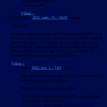
hibaüzenettel reagál le.
betűk, még ha nem is néztek ki tökéletesen. A Crystal Engine
– Valami egyéb.
virtuális fájlrendszerének kezeléséhez létezett eszköz, de a kinyert
adatfájl szövegként kezelhető formába és vissza alakítására TSL16b-
Válasz
↓
nek kellett írnia egy konvertert. Visszafelé tovább bonyolódott a
Szür Tamás
-
2021. márc. 15. - 18:01
szerint:
dolog, mert a játék nem tölt be külső fájlt, így csak az eredeti fájlok
módosításával lehet bármin változtatni. És míg a HR-nél egy 18
Sziasztok!
MB-os módosított játékfájl kiadása még kivitelezhető lett volna, az
ML-nél egy 1,6 GB-os fájlt kellett volna kiadni. A megoldást az ún.
Hasonló problémám lenne, mint Veavictis-nek (2020.05.). A
delta tömörítés jelentette, amihez találtunk egy olyan parancssori
honosítás feltelepül a GOG-os verzióra (2.0.66), de a szöveg
eszközt, ami elboldogult egy ekkora fájllal is. A Director’s Cut
továbbra is angol. A DFEngine.dll csere sem oldja meg a
változatnál szerencsére erre nem volt szükség, mert ahhoz létezett
problémát. Egy fiókos gép, én vagyok a rendszergazda is,
egy olyan módosított rutinkönyvtár, amire az eredetit lecserélve a
nincs különálló vírusírtó, stb. Várható honosítás fix ez
játék „megtanult” további adatfájlokat betölteni, így csak a többi
ügyben? Válaszotokat előre is köszönöm!
mellé kellett tenni a magyar szöveget tartalmazót.
Válasz
↓
Robi
-
2022. nov. 1. - 7:03
szerint:
Egy másik oldalra írtam egy tutorialt, bemásolom hátha
neked is segít, vagy valakinek.
Sikerült megoldanom a magyarítást.
1. A letöltött magyarítást csomagold ki egy mappába.
Telepítsd fel a leírtak szerint.
2. Töltsd le az újabb verziós mod hook-ot innen: