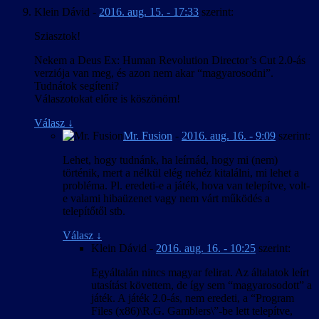
Klein Dávid
-
2016. aug. 15. - 17:33
szerint:
Sziasztok!
Nekem a Deus Ex: Human Revolution Director’s Cut 2.0-ás
verziója van meg, és azon nem akar “magyarosodni”.
Tudnátok segíteni?
Válaszotokat előre is köszönöm!
Válasz
↓
Mr. Fusion
-
2016. aug. 16. - 9:09
szerint:
Lehet, hogy tudnánk, ha leírnád, hogy mi (nem)
történik, mert a nélkül elég nehéz kitalálni, mi lehet a
probléma. Pl. eredeti-e a játék, hova van telepítve, volt-
e valami hibaüzenet vagy nem várt működés a
telepítőtől stb.
Válasz
↓
Klein Dávid
-
2016. aug. 16. - 10:25
szerint:
Egyáltalán nincs magyar felirat. Az általatok leírt
utasítást követtem, de így sem “magyarosodott” a
játék. A játék 2.0-ás, nem eredeti, a “Program
Files (x86)\R.G. Gamblers\”-be lett telepítve,