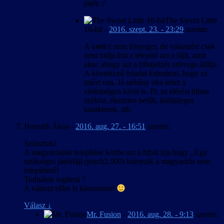
játék :/
The Sweet Little
16-bit
-
2016. szept. 23. - 23:29
szerint:
A
nem lényeges, de valamiért csak
GAMES
nem tudja írni a telepítő azt a fájlt, amit
akar, ahogy azt a hibajelzés szövege állítja.
A következő feladat kideríteni, hogy ez
miért van. Jó néhány oka lehet a
védettségen kívül is. Pl. az elérési útban
szóköz, ékezetes betűk, különleges
karakterek, stb.
Horváth Ákos
-
2016. aug. 27. - 16:51
szerint:
Sziasztok!
A magyarosítás telepítése közbe azt a hibát írja hogy ,,Egy
szükséges játékfájl (patch2.000) hiányzik a magyarítás nem
telepíthető!
Tudnátok segiteni ?
A választ előre is köszönöm!
Válasz
↓
Mr. Fusion
-
2016. aug. 28. - 9:13
szerint: