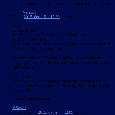
viszont csak rohadt bosszantó, és potenciális hibaforrás.
Válasz
↓
Peter
-
2015. dec. 15. - 17:30
szerint:
Jesszus!
Ez Durva volt!
Tényleg elképesztő a szöveg amit lefordítottatok!
HOGY IS VAN EZ?
Talán majd bekerülsz a hivatalos EIDOS csapatba, vagy már
most is megfizették ezt az óriási munkát?
–
Remélem mi MAGYAROK is méltóak leszünk hamarosan,
hogy “gyárilag” lefordítsanak mindent, mint akár cseh vagy
lengyel szóra!
–
Gratuláció!
Az első Deus Ex is fordítása is fantasztikus volt ( szivar, HJ,
Piedon, Slain, Evin, Takysoft, Steve-Q, Bird, Twois, RAMy -
kivágott-!!)
Deus Ex függő vagyok…
Válasz
↓
Finder László
-
2015. okt. 27. - 12:05
szerint: