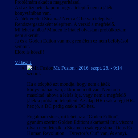
Problémám akadt a magyarítással.
Azt az üzenetet kapom hogy a telepítő nem a játék
könyvtárában van.
A játék eredeti Steam-s! Nem a C be van telepítve.
Rendszergazdaként telepítem. A verzió a megfelelő.
Mi lehet a hiba? Minden le írtat el olvastam próbálkoztam
nem sikerült.
Ja és a Goden Edtion van meg remélem ez nem befolyásol
semmit.
Előre is köszi!!
Válasz
↓
Mr. Fusion
-
2016. szept. 28. - 9:14
szerint:
Ha a telepítő azt mondja, hogy nem a játék
könyvtárában van, akkor nem ott van. Nem oda
másoltad, ahova a leírás írja, vagy nem a megfelelő
játékra próbálod telepíteni. Az alap HR csak a régi HR-
hez jó, a DC pedig csak a DC-hez.
Fogalmam sincs, mi lehet az a “Goden Edtion”,
gyanúm szerint Golden Editiont akarhattál írni, viszont
olyan nem létezik, a Steamen csak egy sima “Deus Ex:
Human Revolution – Director’s Cut” van, és ennyi.