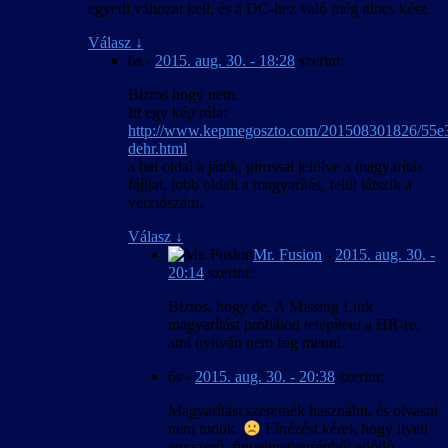
egyedi változat kell, és a DC-hez való még nincs kész.
Válasz
↓
6s
-
2015. aug. 30. - 18:28
szerint:
Biztos hogy nem.
Itt egy kép róla:
http://www.kepmegoszto.com/201508301826/55e
dehr.html
a bal oldal a játék, pirossal jelölve a magyarítás
fájljai, jobb oldalt a magyarítás, felül látszik a
verziószám.
Válasz
↓
Mr. Fusion
-
2015. aug. 30. -
20:14
szerint:
Biztos, hogy de. A Missing Link
magyarítást próbálod telepíteni a HR-re,
ami nyilván nem fog menni.
6s
-
2015. aug. 30. - 20:38
szerint:
Magyarítást szeretnék használni, és olvasni
nem tudok.
Elnézést kérek hogy ilyen
egyszerű, figyelmetlenségből adódó