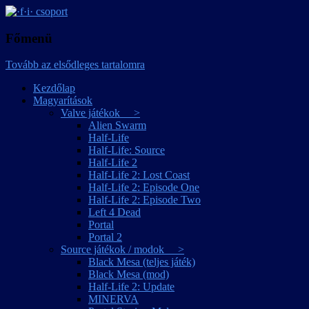
játékmagyarítások
·f·i· csoport
Főmenü
Tovább az elsődleges tartalomra
Kezdőlap
Magyarítások
Valve játékok >
Alien Swarm
Half-Life
Half-Life: Source
Half-Life 2
Half-Life 2: Lost Coast
Half-Life 2: Episode One
Half-Life 2: Episode Two
Left 4 Dead
Portal
Portal 2
Source játékok / modok >
Black Mesa (teljes játék)
Black Mesa (mod)
Half-Life 2: Update
MINERVA