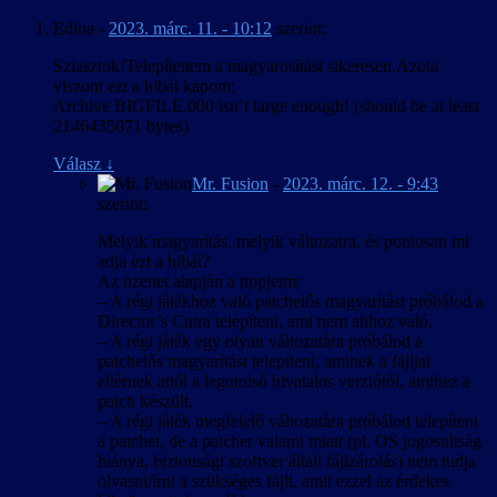
Egy sok, egymással különféle viszonyban levő karaktert mozgató
betűkészletet használ, és az egyedi
Edina
-
2023. márc. 11. - 10:12
szerint:
játéknál különösen nehéz az angolban ilyen formában nem létező
fájlformátumok + ScaleForm miatt esélyt se
tegezés/magázás megállapítása, amikor pedig egy karakter akár
láttunk ennek esetleges javítására.
Sziasztok!Telepítettem a magyarosítást sikeresen.Azota
egyazon mondatban szólít egy másikat vegyesen hol vezeték-, hol
A mentett játékok elnevezésére használt
viszont ezt a hibát kapom:
keresztnéven, akkor nincs jó megoldás. Az egyértelmű helyzeteket
pályanevek a játék futtatható állományába
Archive BIGFILE.000 isn’t large enough! (should be at least
kivéve jellemzően a mindkét névvel jobban működő magázásban
vannak “beledrótozva”, aminek piszkálásától
2146435071 bytes)
íródtak a szövegek, és egyes esetekben a fejlesztői kommentárokban
inkább eltekintettünk, így azok a
elhangzottak is alátámasztották e döntéseinket.
mentés/betöltés menükben angolul jelennek
Válasz
↓
meg.
Mr. Fusion
-
2023. márc. 12. - 9:43
Egy másik nehézség a kínaiból elvileg meghatározott szabályok
szerint:
szerint átírandó szavak és nevek kezelése volt, mivel gyakorlatilag
két szabálykészlet él párhuzamosan: a nemzetközileg elfogadott
Melyik magyarítás, melyik változatra, és pontosan mi
kínai-angol pinjin átírás, illetve egy ún. „népszerű magyar” átírás. A
adja ezt a hibát?
pinjin sokkal pontosabban adja vissza az eredeti hangzást, de csak
Az üzenet alapján a tippjeim:
ha az olvasó ismeri az angol nyelv kiejtési szabályait, a „népszerű
– A régi játékhoz való patchelős magyarítást próbálod a
magyar” ellenben nem igényel előképzettséget, cserébe viszont
Director’s Cutra telepíteni, ami nem ahhoz való.
következetlen és pontatlan. Végül egy „hibrid” módszerrel éltünk:
– A régi játék egy olyan változatára próbálod a
az írásban és kiejtve is szereplő neveknél a pinjinen alapuló „hallás
patchelős magyarítást telepíteni, aminek a fájljai
utáni” átírást használtunk, a játékvilágban is láthatók az
eltérnek attól a legutolsó hivatalos verziótól, amihez a
azonosíthatóság miatt pinjinben maradtak, a játékvilágban nem
patch készült.
megjelenő és el sem hangzó szövegekben levők pedig jobbára
– A régi játék megfelelő változatára próbálod telepíteni
„népszerű magyar” átírásban vannak.
a patchet, de a patcher valami miatt (pl. OS jogosultság
hiánya, biztonsági szoftver általi fájlzárolás) nem tudja
A magyarítás technikailag sem volt egyszerű, bár legalább a
olvasni/írni a szükséges fájlt, amit ezzel az érdekes
betűkészletekben megvoltak az általában hiányzó „őŐ” és „űŰ”