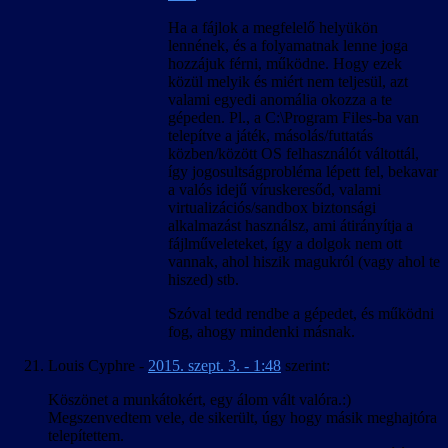
Ha a fájlok a megfelelő helyükön
lennének, és a folyamatnak lenne joga
hozzájuk férni, működne. Hogy ezek
közül melyik és miért nem teljesül, azt
valami egyedi anomália okozza a te
gépeden. Pl., a C:\Program Files-ba van
telepítve a játék, másolás/futtatás
közben/között OS felhasználót váltottál,
így jogosultságprobléma lépett fel, bekavar
a valós idejű víruskeresőd, valami
virtualizációs/sandbox biztonsági
alkalmazást használsz, ami átirányítja a
fájlműveleteket, így a dolgok nem ott
vannak, ahol hiszik magukról (vagy ahol te
hiszed) stb.
Szóval tedd rendbe a gépedet, és működni
fog, ahogy mindenki másnak.
Louis Cyphre
-
2015. szept. 3. - 1:48
szerint:
Köszönet a munkátokért, egy álom vált valóra.:)
Megszenvedtem vele, de sikerült, úgy hogy másik meghajtóra
telepítettem.