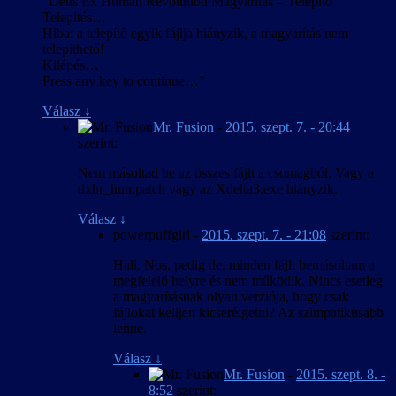
“Deus Ex Human Revolution Magyarítás – Telepítő
Telepítés…
Hiba: a telepítő egyik fájlja hiányzik, a magyarítás nem
telepíthető!
Kilépés…
Press any key to continue…”
Válasz
↓
Mr. Fusion
-
2015. szept. 7. - 20:44
szerint:
Nem másoltad be az összes fájlt a csomagból. Vagy a
dxhr_hun.patch vagy az Xdelta3.exe hiányzik.
Válasz
↓
powerpuffgirl
-
2015. szept. 7. - 21:08
szerint:
Hali. Nos, pedig de, minden fájlt bemásoltam a
megfelelő helyre és nem működik. Nincs esetleg
a magyarításnak olyan verziója, hogy csak
fájlokat kelljen kicserélgetni? Az szimpatikusabb
lenne.
Válasz
↓
Mr. Fusion
-
2015. szept. 8. -
8:52
szerint: