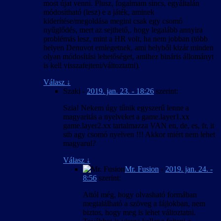
most újat venni. Plusz, fogalmam sincs, egyáltalán
módosítható (lesz) e a játék, aminek
kiderítése/megoldása megint csak egy csomó
nyűglődés, mert az sejthető,. hogy legalább annyira
problémás lesz, mint a HR volt, ha nem jobban (több
helyen Denuvot emlegetnek, ami helyből kizár minden
olyan módosítási lehetőséget, amihez bináris állományt
is kell visszafejteni/változtatni).
Válasz
↓
Szaki
-
2019. jan. 23. - 18:26
szerint:
Szia! Nekem úgy tűnik egyszerű lenne a
magyaritás a nyelveket a game.layer1.xx
game.layer2.xx tartalmazza VAN en, de, es, fr, it
stb agy csomó nyelven !!! Akkor miért nem lehet
magyarul?
Válasz
↓
Mr. Fusion
-
2019. jan. 24. -
8:56
szerint:
Attól még, hogy olvasható formában
megtalálható a szöveg a fájlokban, nem
biztos, hogy meg is lehet változtatni.