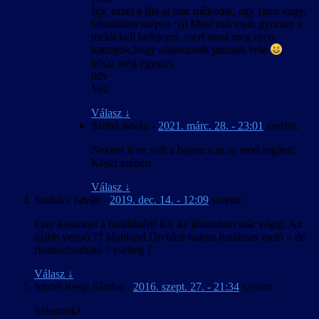
Így, ezzel a file-al már működik, egy Isten vagy,
köszönöm szépen :))) Most már csak gyorsan a
melót kell befejezni, mert most meg ezen
kattogok,hogy elkezdenék játszani vele
köszi még egyszer
üdv
Vea
Válasz
↓
Szabó István
-
2021. márc. 28. - 23:01
szerint:
Nekem is ez volt a bajom s az uj mod segített,
Köszi szépen
Válasz
↓
Szakács István
-
2019. dec. 14. - 12:09
szerint:
Ezer köszönet a fordításért! Kb 4x játszottam már végig. Az
újabb verzió ?? Mankind Divíded tudom hatalmas meló – de
finanszírozható ? esetleg ?
Válasz
↓
Szabó Renji Sándor
-
2016. szept. 27. - 21:34
szerint:
Sziasztok!