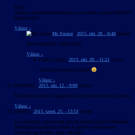
Üdv!
Nálam a telepítésnél hibát jelez, nem találja a patch2.000 file-t
Valami ötlet?
Válasz
↓
Mr. Fusion
-
2015. okt. 28. - 8:48
szerint:
Nem megfelelő a játékverzió.
Válasz
↓
Finder László
-
2015. okt. 28. - 11:21
szerint:
Azonnal orvosolom a hibát
Válasz
↓
BGabor85
-
2015. okt. 12. - 9:09
szerint:
Köszönöm szépen a magyarítást, ideje beszereznem a játékot.
Válasz
↓
creed13
-
2015. szept. 25. - 15:53
szerint:
Le a kalappal, nem semmi szöveg mennyiséget fordítottatok
le!Minden tiszteletem a tiétek és persze a köszönetem
is!!!Csak így tovább, szép volt fiúk!