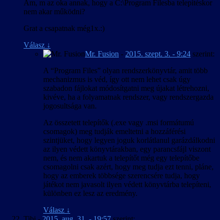
Am, m az oka annak, hogy a C:\Program Filesba telepítéskor
nem akar működni?
Grat a csapatnak még1x.:)
Válasz
↓
Mr. Fusion
-
2015. szept. 3. - 9:24
szerint:
A “Program Files” olyan rendszerkönyvtár, amit több
mechanizmus is véd, így ott nem lehet csak úgy
szabadon fájlokat módosítgatni meg újakat létrehozni,
kivéve, ha a folyamatnak rendszer, vagy rendszergazda
jogosultsága van.
Az összetett telepítők (.exe vagy .msi formátumú
csomagok) meg tudják emeltetni a hozzáférési
szintjüket, hogy legyen joguk korlátlanul garázdálkodni
az ilyen védett könyvtárakban, egy parancsfájl viszont
nem, és nem akartuk a telepítőt még egy telepítőbe
csomagolni csak azért, hogy meg tudja ezt tenni, pláne,
hogy az emberek többsége szerencsére tudja, hogy
játékot nem javasolt ilyen védett könyvtárba telepíteni,
különben ez lesz az eredmény.
Válasz
↓
Tibi
-
2015. aug. 31. - 19:57
szerint: