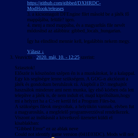
https://github.com/gibbed/DXHRDC-
ModHook/releases
3. a kicsomagolt DFEngine filet másold be a játék fő
mappájába, felülír? igen.
4. menj a mod mappába, és a magyarítás file nevét
módosítsd az alábbira: gibbed_locals_hungarian.
Így ha elindítod mennie kell, legalábbis nekem megy.
Válasz
↓
Veavictis
-
2020. máj. 10. - 12:25
szerint:
Sziasztok!
Először is köszönöm szépen én is a munkátokat, le a kalappal.
Egy kis segítségre lenne szükségem. A GOG-n akciózott a
játék és gondoltam beruházok rá. Alapból a D:\ meghajtót
használok mindenre ami nem munka, így első körben oda lett
telepítve a játék is, de nem indult el, majd kipróbáltam,hogy
mi a helyzet ha a C:\-re kerül fel a Program Files-ba.
A szükséges fileok megvoltak, a helyükön vannak, elvben fut
a magyarosítás, a megfelelő programverzióval rendelkezek.
Viszont az indításnál a következő üzenetet küldi el
kisablakban:
“Gibbed Error” ez az ablak neve
Could not identify game version (041E03DC). Mods will not