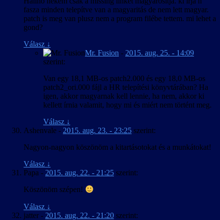
Halihó nekem csak a missing linket magyarosítja. ki írja h
fasza minden telepítve van a magyaritás de nem lett magyar.
patch is meg van plusz nem a program filébe tettem. mi lehet a
gond?
Válasz
↓
Mr. Fusion
-
2015. aug. 25. - 14:09
szerint:
Van egy 18,1 MB-os patch2.000 és egy 18,0 MB-os
patch2_ori.000 fájl a HR telepítési könyvtárában? Ha
igen, akkor magyarnak kell lennie, ha nem, akkor ki
kellett írnia valamit, hogy mi és miért nem történt meg.
Válasz
↓
Ashenvale
-
2015. aug. 23. - 23:25
szerint:
Nagyon-nagyon köszönöm a kitartásotokat és a munkátokat!
Válasz
↓
Papa
-
2015. aug. 22. - 21:25
szerint:
Köszönöm szépen!
Válasz
↓
jatter
-
2015. aug. 22. - 21:20
szerint: