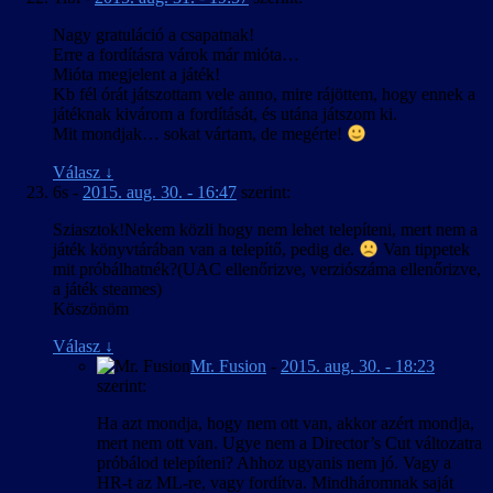
Nagy gratuláció a csapatnak!
Erre a fordításra várok már mióta…
Mióta megjelent a játék!
Kb fél órát játszottam vele anno, mire rájöttem, hogy ennek a
játéknak kivárom a fordítását, és utána játszom ki.
Mit mondjak… sokat vártam, de megérte!
Válasz
↓
6s
-
2015. aug. 30. - 16:47
szerint:
Sziasztok!Nekem közli hogy nem lehet telepíteni, mert nem a
játék könyvtárában van a telepítő, pedig de.
Van tippetek
mit próbálhatnék?(UAC ellenőrizve, verziószáma ellenőrizve,
a játék steames)
Köszönöm
Válasz
↓
Mr. Fusion
-
2015. aug. 30. - 18:23
szerint:
Ha azt mondja, hogy nem ott van, akkor azért mondja,
mert nem ott van. Ugye nem a Director’s Cut változatra
próbálod telepíteni? Ahhoz ugyanis nem jó. Vagy a
HR-t az ML-re, vagy fordítva. Mindháromnak saját