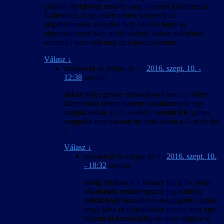
céljától eltekintve) nem éri meg ilyennel kísérletezni.
Érthetetlen, hogy miért védett könyvtár az
alapértelmezett telepítési hely (illetve hogy az
alapértelmezett hely miért védett), mikor valójában
semmitől nem véd meg ez a mechanizmus.
Válasz
↓
minden jó és mégse jó :/
-
2016. szept. 10. -
12:38
szerint:
akkor még egyszer elmondom h nem a védett
könyvtárba tettem hanem csináltam neki egy
mappát simán a C\\:-n okés? semmi féle games
mappába nem raktam be csak simán a C-re és fos
:/
Válasz
↓
minden jó és mégse jó :/
-
2016. szept. 10.
- 18:32
szerint:
odáig eljutottam h kétszer kiírja ha simán
rákattintok rendszergazda jogosultság
nélkül hogy hozzáférés megtagadva aztán
hogy kész és folytatáshoz nyomj meg egy
billentyűt faszán kilép de nem magyar a