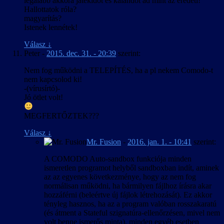
legalább akkora játékidőt és kalandot ad mint az eredeti!
Hallottatok róla?
magyarítás?
Istenek lennétek!
Válasz
↓
Peter
-
2015. dec. 31. - 20:39
szerint:
Nem fog működni a TELEPÍTÉS, ha a pl nekem Comodo-t
nem kapcsolod ki!
-(vírusírtó)-
Jó ötlet volt!
MEGFERTŐZTEK???
Válasz
↓
Mr. Fusion
-
2016. jan. 1. - 10:41
szerint:
A COMODO Auto-sandbox funkciója minden
ismeretlen programot helyből sandboxban indít, aminek
az az egyenes következménye, hogy az nem fog
normálisan működni, ha bármilyen fájlhoz írásra akar
hozzáférni (beleértve új fájlok létrehozását). Ez akkor
tényleg hasznos, ha az a program valóban rosszakaratú
(és átment a Stateful szignatúra-ellenőrzésen, mivel nem
volt benne ismerős minta), minden egyéb esetben