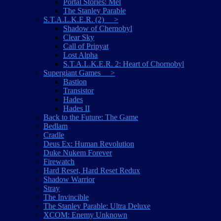
Portal Stories: Mel
The Stanley Parable
S.T.A.L.K.E.R. (2) >
Shadow of Chernobyl
Clear Sky
Call of Pripyat
Lost Alpha
S.T.A.L.K.E.R. 2: Heart of Chornobyl
Supergiant Games >
Bastion
Transistor
Hades
Hades II
Back to the Future: The Game
Bedlam
Cradle
Deus Ex: Human Revolution
Duke Nukem Forever
Firewatch
Hard Reset, Hard Reset Redux
Shadow Warrior
Stray
The Invincible
The Stanley Parable: Ultra Deluxe
XCOM: Enemy Unknown