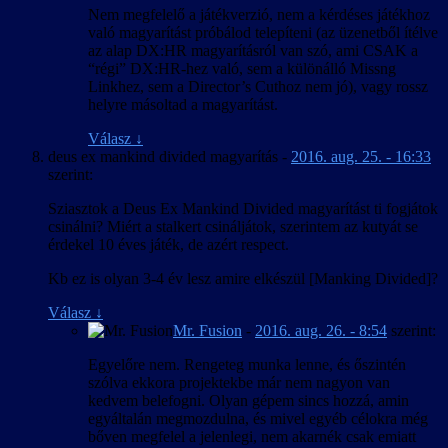
Nem megfelelő a játékverzió, nem a kérdéses játékhoz
való magyarítást próbálod telepíteni (az üzenetből ítélve
az alap DX:HR magyarításról van szó, ami CSAK a
“régi” DX:HR-hez való, sem a különálló Missng
Linkhez, sem a Director’s Cuthoz nem jó), vagy rossz
helyre másoltad a magyarítást.
Válasz
↓
deus ex mankind divided magyarítás
-
2016. aug. 25. - 16:33
szerint:
Sziasztok a Deus Ex Mankind Divided magyarítást ti fogjátok
csinálni? Miért a stalkert csináljátok, szerintem az kutyát se
érdekel 10 éves játék, de azért respect.
Kb ez is olyan 3-4 év lesz amire elkészül [Manking Divided]?
Válasz
↓
Mr. Fusion
-
2016. aug. 26. - 8:54
szerint:
Egyelőre nem. Rengeteg munka lenne, és őszintén
szólva ekkora projektekbe már nem nagyon van
kedvem belefogni. Olyan gépem sincs hozzá, amin
egyáltalán megmozdulna, és mivel egyéb célokra még
bőven megfelel a jelenlegi, nem akarnék csak emiatt