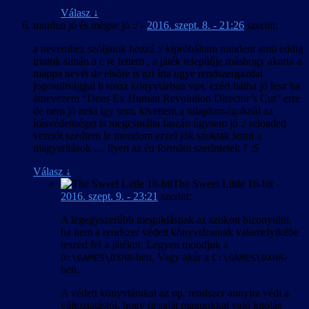
Válasz
↓
minden jó és mégse jó :/
-
2016. szept. 8. - 21:26
szerint:
a nevemhez szóljatok hozzá :/ kipróbáltam mindent amit eddig
írtatok simán a c re tettem , a játék telepítője máshogy akarta a
mappa nevét de elsőre is azt írta ugye rendszergazdai
jogosultsággal h rossz könyvtárban van, ezért hátha jó lesz ha
átnevezem “Deus Ex Human Revolution Director’s Cut” erre
de nem jó neki így sem, kivettem a tulajdonságoknál az
írásvédettséget is megcsinálta faszán úgysem jó :/ reloaded
verziót szedtem le mondom ezzel jók szoktak lenni a
magyarítások … ilyen az én formám szerintetek ? :S
Válasz
↓
The Sweet Little 16-bit
-
2016. szept. 9. - 23:21
szerint:
A legegyszerűbb megoldásnak az szokott bizonyulni,
ha nem a rendszer védett könyvtárainak valamelyikébe
teszed fel a játékot. Legyen mondjuk a
-ben. Vagy akár a
-
D:\GAMES\DXHR
C:\GAMES\DXHR
ben.
A védett könyvtárakat az op. rendszer annyira védi a
változtatástól, hogy (a saját magunkkal való kitolás