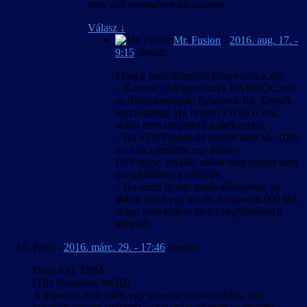
nem volt semmilyen hibaüzenet.
Válasz
↓
Mr. Fusion
-
2016. aug. 17. -
9:15
szerint:
Menj a játék telepítési könyvtárába, és:
– Kattints jobb gombbal a DXHRDC.exe-
re, Tulajdonságok, Részletek fül, Termék
verziószáma. Ha itt nem 2.0.66.0 van,
akkor nem megfelelő a játékverzió.
– Ha a DFEngine.dll mérete nem kb. 100k
(és nincs mellette egy 868k-s
DFEngine_ori.dll), akkor nem történt meg
(megfelelően) a telepítés.
– Ha nincs itt egy mods alkönyvtár, és
abban nincs egy locals_hungarian.000 fájl,
akkor nem történt meg (megfelelően) a
telepítés.
Peter
-
2016. márc. 29. - 17:46
szerint:
Deus Ex1 TNM
(The Nameless MOD)
A legendás első játék, egy teljesen új módosítása, ami