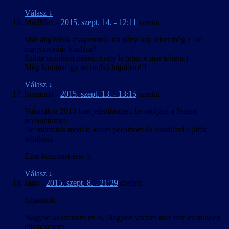
Válasz
↓
MadMax
-
2015. szept. 14. - 12:11
szerint:
Már alig bírok magammal, kb hány nap lehet még a Dc
magyarosítás kiadása?
Szinte óránként nézem hogy le lehet-e már tölteni:)
Még kitartást így az utolsó hajrában!!!
Válasz
↓
Sigmoria
-
2015. szept. 13. - 13:15
szerint:
Valamikor 2013-ban jelentkeztem be utoljára a Steam
accountomra.
De miattatok most le kellet porolnom és elindítani a játék
letöltését.
Ezer köszönet érte :).
Válasz
↓
Jano
-
2015. szept. 8. - 21:29
szerint:
Sziasztok.
Nagyon koszonom en is. Nagyon vartam mar erre es minden
elismeresem.