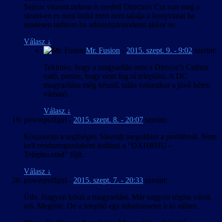
Sajnos viszont nekem is eredeti Directors Cut van meg a
steam-en es nem indul mert nem talalja a konyvtarat ha
rendesen inditom ha adminisztratorkent akkor se.
Válasz
↓
Mr. Fusion
-
2015. szept. 9. - 9:02
szerint:
Tekintve, hogy a magyarítás nem a Direcor’s Cuthoz
való, persze, hogy nem fog rá települni. A DC
magyarítása még készül, talán valamikor a jövő héten
várható.
Válasz
↓
powerpuffgirl
-
2015. szept. 8. - 20:07
szerint:
Köszönöm a segítséget. Sikerült megoldani a problémát. Nem
kell rendszergazdaként indítani a “DXHRHU –
Telepito.cmd” fájlt.
Válasz
↓
powerpuffgirl
-
2015. szept. 7. - 20:33
szerint:
Üdv. Nagyon köszi a magyarítást. Már nagyon régóta várok
reá. Megérte. De a telepítő egy hibaüzenetet ír ki nálam.