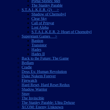
Portal Stories: Mel
The Stanley Parable
S.T.A.L.K.E.R. (2) >
Shadow of Chernobyl
Clear Sky
Call of Pripyat
Lost Alpha
S.T.A.L.K.E.R. 2: Heart of Chornobyl
Supergiant Games >
Bastion
Transistor
Hades
Hades II
Back to the Future: The Game
Bedlam
Cradle
Deus Ex: Human Revolution
Duke Nukem Forever
Firewatch
Hard Reset, Hard Reset Redux
Shadow Warrior
Stray
The Invincible
The Stanley Parable: Ultra Deluxe
XCOM: Enemy Unknown