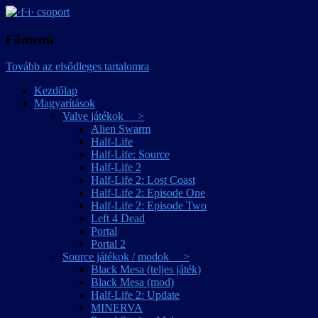
játékmagyarítások
·f·i· csoport
Főmenü
Tovább az elsődleges tartalomra
Kezdőlap
Magyarítások
Valve játékok >
Alien Swarm
Half-Life
Half-Life: Source
Half-Life 2
Half-Life 2: Lost Coast
Half-Life 2: Episode One
Half-Life 2: Episode Two
Left 4 Dead
Portal
Portal 2
Source játékok / modok >
Black Mesa (teljes játék)
Black Mesa (mod)
Half-Life 2: Update
MINERVA