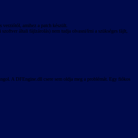
os verziótól, amihez a patch készült.
zoftver általi fájlzárolás) nem tudja olvasni/írni a szükséges fájlt,
 angol. A DFEngine.dll csere sem oldja meg a problémát. Egy fiókos