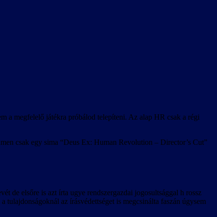
m a megfelelő játékra próbálod telepíteni. Az alap HR csak a régi
Steamen csak egy sima “Deus Ex: Human Revolution – Director’s Cut”
ét de elsőre is azt írta ugye rendszergazdai jogosultsággal h rossz
a tulajdonságoknál az írásvédettséget is megcsinálta faszán úgysem