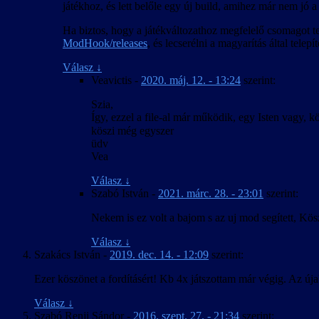
játékhoz, és lett belőle egy új build, amihez már nem jó a
Ha biztos, hogy a játékváltozathoz megfelelő csomagot te
ModHook/releases
, és lecserélni a magyarítás által telep
Válasz
↓
Veavictis
-
2020. máj. 12. - 13:24
szerint:
Szia,
Így, ezzel a file-al már működik, egy Isten vagy,
köszi még egyszer
üdv
Vea
Válasz
↓
Szabó István
-
2021. márc. 28. - 23:01
szerint:
Nekem is ez volt a bajom s az uj mod segített, Kös
Válasz
↓
Szakács István
-
2019. dec. 14. - 12:09
szerint:
Ezer köszönet a fordításért! Kb 4x játszottam már végig. Az ú
Válasz
↓
Szabó Renji Sándor
-
2016. szept. 27. - 21:34
szerint: