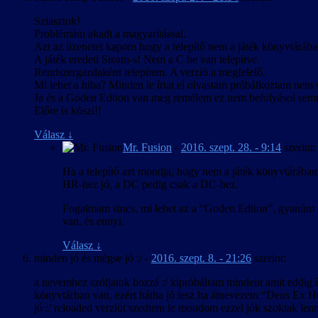
Sziasztok!
Problémám akadt a magyarítással.
Azt az üzenetet kapom hogy a telepítő nem a játék könyvtárába
A játék eredeti Steam-s! Nem a C be van telepítve.
Rendszergazdaként telepítem. A verzió a megfelelő.
Mi lehet a hiba? Minden le írtat el olvastam próbálkoztam nem s
Ja és a Goden Edtion van meg remélem ez nem befolyásol sem
Előre is köszi!!
Válasz
↓
Mr. Fusion
-
2016. szept. 28. - 9:14
szerint:
Ha a telepítő azt mondja, hogy nem a játék könyvtárában 
HR-hez jó, a DC pedig csak a DC-hez.
Fogalmam sincs, mi lehet az a “Goden Edtion”, gyanúm sz
van, és ennyi.
Válasz
↓
minden jó és mégse jó :/
-
2016. szept. 8. - 21:26
szerint:
a nevemhez szóljatok hozzá :/ kipróbáltam mindent amit eddig írt
könyvtárban van, ezért hátha jó lesz ha átnevezem “Deus Ex Hu
jó :/ reloaded verziót szedtem le mondom ezzel jók szoktak len