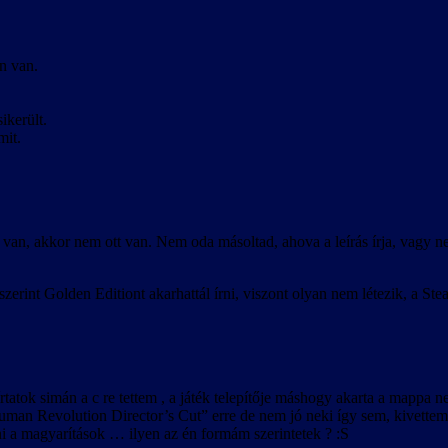
n van.
ikerült.
mit.
van, akkor nem ott van. Nem oda másoltad, ahova a leírás írja, vagy ne
erint Golden Editiont akarhattál írni, viszont olyan nem létezik, a 
atok simán a c re tettem , a játék telepítője máshogy akarta a mappa nev
man Revolution Director’s Cut” erre de nem jó neki így sem, kivettem 
ni a magyarítások … ilyen az én formám szerintetek ? :S