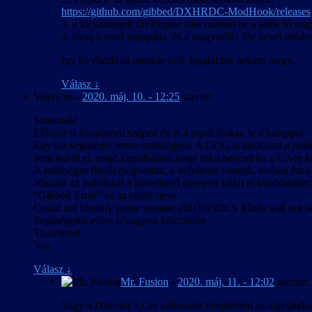
https://github.com/gibbed/DXHRDC-ModHook/releases
3. a kicsomagolt DFEngine filet másold be a játék fő mapp
4. menj a mod mappába, és a magyarítás file nevét módos
Így ha elindítod mennie kell, legalábbis nekem megy.
Válasz
↓
Veavictis
-
2020. máj. 10. - 12:25
szerint:
Sziasztok!
Először is köszönöm szépen én is a munkátokat, le a kalappal.
Egy kis segítségre lenne szükségem. A GOG-n akciózott a játék 
nem indult el, majd kipróbáltam,hogy mi a helyzet ha a C:\-re k
A szükséges fileok megvoltak, a helyükön vannak, elvben fut a
Viszont az indításnál a következő üzenetet küldi el kisablakban:
“Gibbed Error” ez az ablak neve
Could not identify game version (041E03DC). Mods will not be
Segítségetek előre is nagyon köszönöm
Tisztelettel
Vea
Válasz
↓
Mr. Fusion
-
2020. máj. 11. - 12:02
szerint:
Vagy a Director’s Cut változatot telepítetted az alapjáték