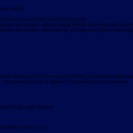
 ezt a hibát?
irector’s Cutra telepíteni, ami nem ahhoz való.
agyarítást telepíteni, aminek a fájljai eltérnek attól a legutolsó hivatal
patchet, de a patcher valami miatt (pl. OS jogosultság hiánya, biztonsági s
osítás feltelepül a GOG-os verzióra (2.0.66), de a szöveg továbbra is
tb. Várható honosítás fix ez ügyben? Válaszotokat előre is köszönöm!
eked is segít, vagy valakinek.
tsd fel a leírtak szerint.