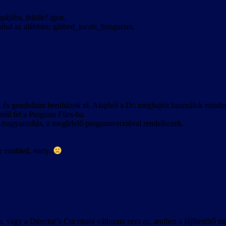
ájába, felülír? igen.
ítsd az alábbira: gibbed_locals_hungarian.
és gondoltam beruházok rá. Alapból a D:\ meghajtót használok mindenre
erül fel a Program Files-ba.
 magyarosítás, a megfelelő programverzióval rendelkezek.
 enabled, sorry.
ra, vagy a Director’s Cut ottani változata nem az, amihez a fájlbetöltő 