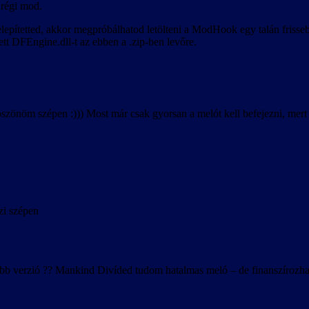
 régi mod.
lepítetted, akkor megpróbálhatod letölteni a ModHook egy talán frisseb
ített DFEngine.dll-t az ebben a .zip-ben levőre.
 köszönöm szépen :))) Most már csak gyorsan a melót kell befejezni, me
zi szépen
jabb verzió ?? Mankind Divíded tudom hatalmas meló – de finanszírozhat