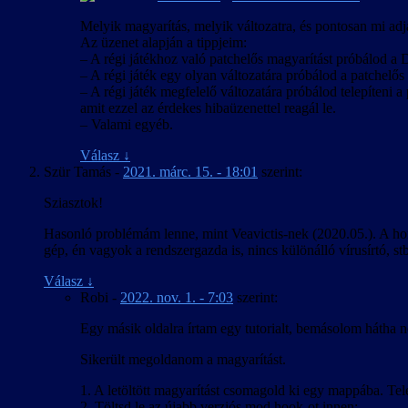
Melyik magyarítás, melyik változatra, és pontosan mi adja
Az üzenet alapján a tippjeim:
– A régi játékhoz való patchelős magyarítást próbálod a D
– A régi játék egy olyan változatára próbálod a patchelős m
– A régi játék megfelelő változatára próbálod telepíteni a 
amit ezzel az érdekes hibaüzenettel reagál le.
– Valami egyéb.
Válasz
↓
Szür Tamás
-
2021. márc. 15. - 18:01
szerint:
Sziasztok!
Hasonló problémám lenne, mint Veavictis-nek (2020.05.). A hon
gép, én vagyok a rendszergazda is, nincs különálló vírusírtó, s
Válasz
↓
Robi
-
2022. nov. 1. - 7:03
szerint:
Egy másik oldalra írtam egy tutorialt, bemásolom hátha n
Sikerült megoldanom a magyarítást.
1. A letöltött magyarítást csomagold ki egy mappába. Telepí
2. Töltsd le az újabb verziós mod hook-ot innen: