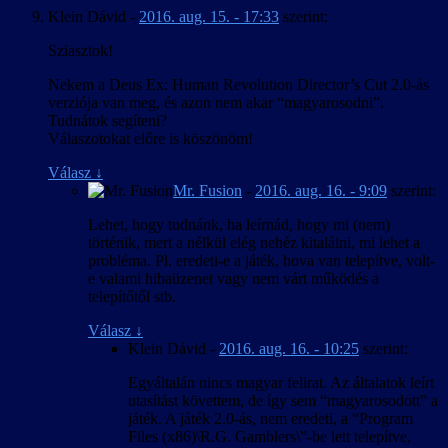
Klein Dávid
-
2016. aug. 15. - 17:33
szerint:
Sziasztok!
Nekem a Deus Ex: Human Revolution Director’s Cut 2.0-ás
verziója van meg, és azon nem akar “magyarosodni”.
Tudnátok segíteni?
Válaszotokat előre is köszönöm!
Válasz
↓
Mr. Fusion
-
2016. aug. 16. - 9:09
szerint:
Lehet, hogy tudnánk, ha leírnád, hogy mi (nem)
történik, mert a nélkül elég nehéz kitalálni, mi lehet a
probléma. Pl. eredeti-e a játék, hova van telepítve, volt-
e valami hibaüzenet vagy nem várt működés a
telepítőtől stb.
Válasz
↓
Klein Dávid
-
2016. aug. 16. - 10:25
szerint:
Egyáltalán nincs magyar felirat. Az általatok leírt
utasítást követtem, de így sem “magyarosodott” a
játék. A játék 2.0-ás, nem eredeti, a “Program
Files (x86)\R.G. Gamblers\”-be lett telepítve,