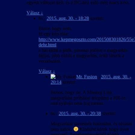
egyedi változat kell, és a DC-hez való még nincs kész.
Válasz
↓
6s
-
2015. aug. 30. - 18:28
szerint:
Biztos hogy nem.
Itt egy kép róla:
http://www.kepmegoszto.com/201508301826/55e
dehr.html
a bal oldal a játék, pirossal jelölve a magyarítás
fájljai, jobb oldalt a magyarítás, felül látszik a
verziószám.
Válasz
↓
Mr. Fusion
-
2015. aug. 30. -
20:14
szerint:
Biztos, hogy de. A Missing Link
magyarítást próbálod telepíteni a HR-re,
ami nyilván nem fog menni.
6s
-
2015. aug. 30. - 20:38
szerint:
Magyarítást szeretnék használni, és olvasni
nem tudok.
Elnézést kérek hogy ilyen
egyszerű, figyelmetlenségből adódó