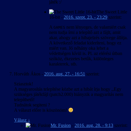
játék :/
The Sweet Little
16-bit
-
2016. szept. 23. - 23:29
szerint:
A
nem lényeges, de valamiért csak
GAMES
nem tudja írni a telepítő azt a fájlt, amit
akar, ahogy azt a hibajelzés szövege állítja.
A következő feladat kideríteni, hogy ez
miért van. Jó néhány oka lehet a
védettségen kívül is. Pl. az elérési útban
szóköz, ékezetes betűk, különleges
karakterek, stb.
Horváth Ákos
-
2016. aug. 27. - 16:51
szerint:
Sziasztok!
A magyarosítás telepítése közbe azt a hibát írja hogy ,,Egy
szükséges játékfájl (patch2.000) hiányzik a magyarítás nem
telepíthető!
Tudnátok segiteni ?
A választ előre is köszönöm!
Válasz
↓
Mr. Fusion
-
2016. aug. 28. - 9:13
szerint: