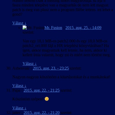
Halihó nekem csak a missing linket magyarosítja. ki írja h
fasza minden telepítve van a magyaritás de nem lett magyar.
patch is meg van plusz nem a program filébe tettem. mi lehet a
gond?
Válasz
↓
Mr. Fusion
-
2015. aug. 25. - 14:09
szerint:
Van egy 18,1 MB-os patch2.000 és egy 18,0 MB-os
patch2_ori.000 fájl a HR telepítési könyvtárában? Ha
igen, akkor magyarnak kell lennie, ha nem, akkor ki
kellett írnia valamit, hogy mi és miért nem történt meg.
Válasz
↓
Ashenvale
-
2015. aug. 23. - 23:25
szerint:
Nagyon-nagyon köszönöm a kitartásotokat és a munkátokat!
Válasz
↓
Papa
-
2015. aug. 22. - 21:25
szerint:
Köszönöm szépen!
Válasz
↓
jatter
-
2015. aug. 22. - 21:20
szerint: