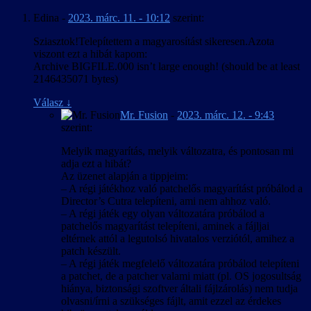
Egy sok, egymással különféle viszonyban levő karaktert mozgató
betűkészletet használ, és az egyedi
Edina
-
2023. márc. 11. - 10:12
szerint:
játéknál különösen nehéz az angolban ilyen formában nem létező
fájlformátumok + ScaleForm miatt esélyt se
tegezés/magázás megállapítása, amikor pedig egy karakter akár
láttunk ennek esetleges javítására.
Sziasztok!Telepítettem a magyarosítást sikeresen.Azota
egyazon mondatban szólít egy másikat vegyesen hol vezeték-, hol
A mentett játékok elnevezésére használt
viszont ezt a hibát kapom:
keresztnéven, akkor nincs jó megoldás. Az egyértelmű helyzeteket
pályanevek a játék futtatható állományába
Archive BIGFILE.000 isn’t large enough! (should be at least
kivéve jellemzően a mindkét névvel jobban működő magázásban
vannak “beledrótozva”, aminek piszkálásától
2146435071 bytes)
íródtak a szövegek, és egyes esetekben a fejlesztői kommentárokban
inkább eltekintettünk, így azok a
elhangzottak is alátámasztották e döntéseinket.
mentés/betöltés menükben angolul jelennek
Válasz
↓
meg.
Mr. Fusion
-
2023. márc. 12. - 9:43
Egy másik nehézség a kínaiból elvileg meghatározott szabályok
szerint:
szerint átírandó szavak és nevek kezelése volt, mivel gyakorlatilag
két szabálykészlet él párhuzamosan: a nemzetközileg elfogadott
Melyik magyarítás, melyik változatra, és pontosan mi
kínai-angol pinjin átírás, illetve egy ún. „népszerű magyar” átírás. A
adja ezt a hibát?
pinjin sokkal pontosabban adja vissza az eredeti hangzást, de csak
Az üzenet alapján a tippjeim:
ha az olvasó ismeri az angol nyelv kiejtési szabályait, a „népszerű
– A régi játékhoz való patchelős magyarítást próbálod a
magyar” ellenben nem igényel előképzettséget, cserébe viszont
Director’s Cutra telepíteni, ami nem ahhoz való.
következetlen és pontatlan. Végül egy „hibrid” módszerrel éltünk:
– A régi játék egy olyan változatára próbálod a
az írásban és kiejtve is szereplő neveknél a pinjinen alapuló „hallás
patchelős magyarítást telepíteni, aminek a fájljai
utáni” átírást használtunk, a játékvilágban is láthatók az
eltérnek attól a legutolsó hivatalos verziótól, amihez a
azonosíthatóság miatt pinjinben maradtak, a játékvilágban nem
patch készült.
megjelenő és el sem hangzó szövegekben levők pedig jobbára
– A régi játék megfelelő változatára próbálod telepíteni
„népszerű magyar” átírásban vannak.
a patchet, de a patcher valami miatt (pl. OS jogosultság
hiánya, biztonsági szoftver általi fájlzárolás) nem tudja
A magyarítás technikailag sem volt egyszerű, bár legalább a
olvasni/írni a szükséges fájlt, amit ezzel az érdekes
betűkészletekben megvoltak az általában hiányzó „őŐ” és „űŰ”