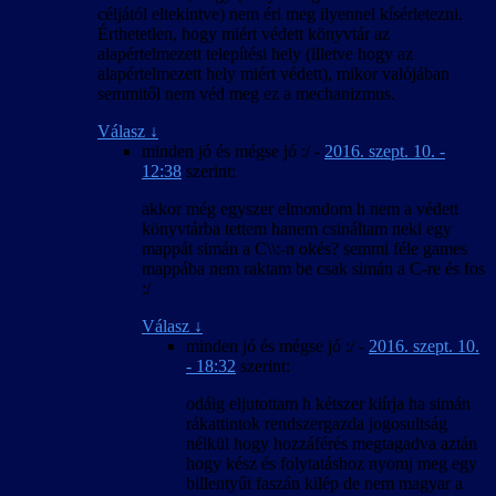
céljától eltekintve) nem éri meg ilyennel kísérletezni.
Érthetetlen, hogy miért védett könyvtár az
alapértelmezett telepítési hely (illetve hogy az
alapértelmezett hely miért védett), mikor valójában
semmitől nem véd meg ez a mechanizmus.
Válasz
↓
minden jó és mégse jó :/
-
2016. szept. 10. -
12:38
szerint:
akkor még egyszer elmondom h nem a védett
könyvtárba tettem hanem csináltam neki egy
mappát simán a C\\:-n okés? semmi féle games
mappába nem raktam be csak simán a C-re és fos
:/
Válasz
↓
minden jó és mégse jó :/
-
2016. szept. 10.
- 18:32
szerint:
odáig eljutottam h kétszer kiírja ha simán
rákattintok rendszergazda jogosultság
nélkül hogy hozzáférés megtagadva aztán
hogy kész és folytatáshoz nyomj meg egy
billentyűt faszán kilép de nem magyar a