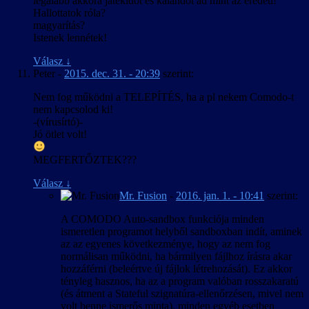
legalább akkora játékidőt és kalandot ad mint az eredeti!
Hallottatok róla?
magyarítás?
Istenek lennétek!
Válasz
↓
Peter
-
2015. dec. 31. - 20:39
szerint:
Nem fog működni a TELEPÍTÉS, ha a pl nekem Comodo-t
nem kapcsolod ki!
-(vírusírtó)-
Jó ötlet volt!
MEGFERTŐZTEK???
Válasz
↓
Mr. Fusion
-
2016. jan. 1. - 10:41
szerint:
A COMODO Auto-sandbox funkciója minden
ismeretlen programot helyből sandboxban indít, aminek
az az egyenes következménye, hogy az nem fog
normálisan működni, ha bármilyen fájlhoz írásra akar
hozzáférni (beleértve új fájlok létrehozását). Ez akkor
tényleg hasznos, ha az a program valóban rosszakaratú
(és átment a Stateful szignatúra-ellenőrzésen, mivel nem
volt benne ismerős minta), minden egyéb esetben