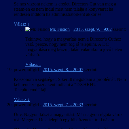
Sajnos viszont nekem is eredeti Directors Cut van meg a
steam-en es nem indul mert nem talalja a konyvtarat ha
rendesen inditom ha adminisztratorkent akkor se.
Válasz
↓
Mr. Fusion
-
2015. szept. 9. - 9:02
szerint:
Tekintve, hogy a magyarítás nem a Direcor’s Cuthoz
való, persze, hogy nem fog rá települni. A DC
magyarítása még készül, talán valamikor a jövő héten
várható.
Válasz
↓
powerpuffgirl
-
2015. szept. 8. - 20:07
szerint:
Köszönöm a segítséget. Sikerült megoldani a problémát. Nem
kell rendszergazdaként indítani a “DXHRHU –
Telepito.cmd” fájlt.
Válasz
↓
powerpuffgirl
-
2015. szept. 7. - 20:33
szerint:
Üdv. Nagyon köszi a magyarítást. Már nagyon régóta várok
reá. Megérte. De a telepítő egy hibaüzenetet ír ki nálam.