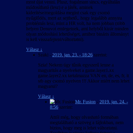
most újat venni. Plusz, fogalmam sincs, egyáltalán
módosítható (lesz) e a játék, aminek
kiderítése/megoldása megint csak egy csomó
nyűglődés, mert az sejthető,. hogy legalább annyira
problémás lesz, mint a HR volt, ha nem jobban (több
helyen Denuvot emlegetnek, ami helyből kizár minden
olyan módosítási lehetőséget, amihez bináris állományt
is kell visszafejteni/változtatni).
Válasz
↓
Szaki
-
2019. jan. 23. - 18:26
szerint:
Szia! Nekem úgy tűnik egyszerű lenne a
magyaritás a nyelveket a game.layer1.xx
game.layer2.xx tartalmazza VAN en, de, es, fr, it
stb agy csomó nyelven !!! Akkor miért nem lehet
magyarul?
Válasz
↓
Mr. Fusion
-
2019. jan. 24. -
8:56
szerint:
Attól még, hogy olvasható formában
megtalálható a szöveg a fájlokban, nem
biztos, hogy meg is lehet változtatni.