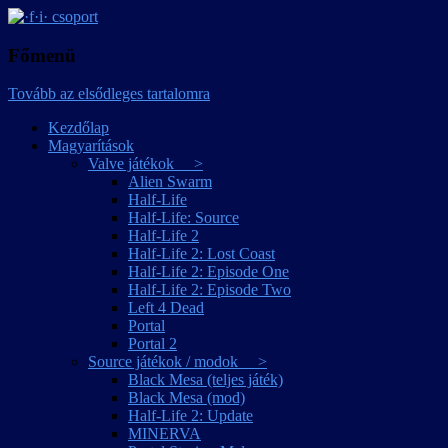
játékmagyarítások
·f·i· csoport
Főmenü
Tovább az elsődleges tartalomra
Kezdőlap
Magyarítások
Valve játékok >
Alien Swarm
Half-Life
Half-Life: Source
Half-Life 2
Half-Life 2: Lost Coast
Half-Life 2: Episode One
Half-Life 2: Episode Two
Left 4 Dead
Portal
Portal 2
Source játékok / modok >
Black Mesa (teljes játék)
Black Mesa (mod)
Half-Life 2: Update
MINERVA