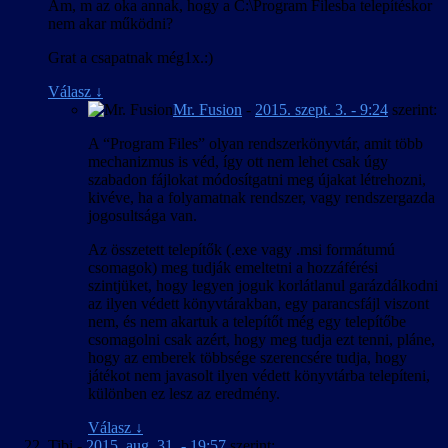
Am, m az oka annak, hogy a C:\Program Filesba telepítéskor
nem akar működni?
Grat a csapatnak még1x.:)
Válasz
↓
Mr. Fusion
-
2015. szept. 3. - 9:24
szerint:
A “Program Files” olyan rendszerkönyvtár, amit több
mechanizmus is véd, így ott nem lehet csak úgy
szabadon fájlokat módosítgatni meg újakat létrehozni,
kivéve, ha a folyamatnak rendszer, vagy rendszergazda
jogosultsága van.
Az összetett telepítők (.exe vagy .msi formátumú
csomagok) meg tudják emeltetni a hozzáférési
szintjüket, hogy legyen joguk korlátlanul garázdálkodni
az ilyen védett könyvtárakban, egy parancsfájl viszont
nem, és nem akartuk a telepítőt még egy telepítőbe
csomagolni csak azért, hogy meg tudja ezt tenni, pláne,
hogy az emberek többsége szerencsére tudja, hogy
játékot nem javasolt ilyen védett könyvtárba telepíteni,
különben ez lesz az eredmény.
Válasz
↓
Tibi
-
2015. aug. 31. - 19:57
szerint: