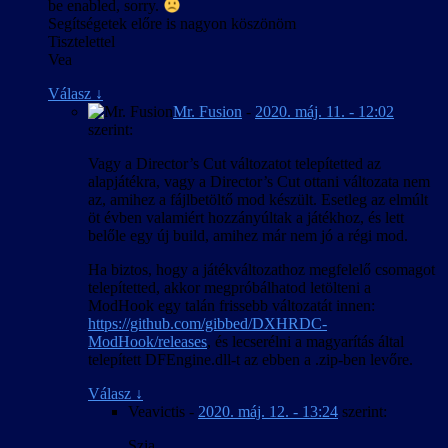
be enabled, sorry.
Segítségetek előre is nagyon köszönöm
Tisztelettel
Vea
Válasz
↓
Mr. Fusion
-
2020. máj. 11. - 12:02
szerint:
Vagy a Director’s Cut változatot telepítetted az
alapjátékra, vagy a Director’s Cut ottani változata nem
az, amihez a fájlbetöltő mod készült. Esetleg az elmúlt
öt évben valamiért hozzányúltak a játékhoz, és lett
belőle egy új build, amihez már nem jó a régi mod.
Ha biztos, hogy a játékváltozathoz megfelelő csomagot
telepítetted, akkor megpróbálhatod letölteni a
ModHook egy talán frissebb változatát innen:
https://github.com/gibbed/DXHRDC-
ModHook/releases
, és lecserélni a magyarítás által
telepített DFEngine.dll-t az ebben a .zip-ben levőre.
Válasz
↓
Veavictis
-
2020. máj. 12. - 13:24
szerint:
Szia,