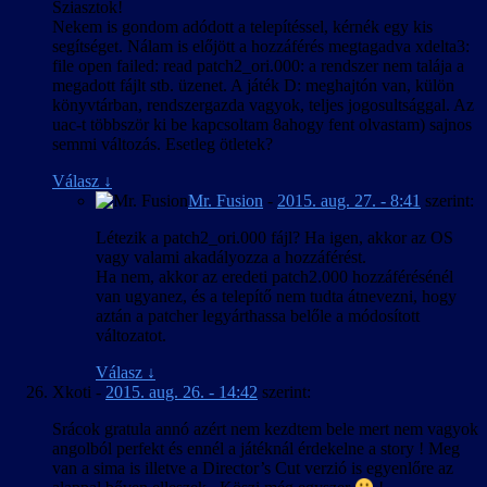
Sziasztok!
Nekem is gondom adódott a telepítéssel, kérnék egy kis
segítséget. Nálam is előjött a hozzáférés megtagadva xdelta3:
file open failed: read patch2_ori.000: a rendszer nem talája a
megadott fájlt stb. üzenet. A játék D: meghajtón van, külön
könyvtárban, rendszergazda vagyok, teljes jogosultsággal. Az
uac-t többször ki be kapcsoltam 8ahogy fent olvastam) sajnos
semmi változás. Esetleg ötletek?
Válasz
↓
Mr. Fusion
-
2015. aug. 27. - 8:41
szerint:
Létezik a patch2_ori.000 fájl? Ha igen, akkor az OS
vagy valami akadályozza a hozzáférést.
Ha nem, akkor az eredeti patch2.000 hozzáférésénél
van ugyanez, és a telepítő nem tudta átnevezni, hogy
aztán a patcher legyárthassa belőle a módosított
változatot.
Válasz
↓
Xkoti
-
2015. aug. 26. - 14:42
szerint:
Srácok gratula annó azért nem kezdtem bele mert nem vagyok
angolból perfekt és ennél a játéknál érdekelne a story ! Meg
van a sima is illetve a Director’s Cut verzió is egyenlőre az