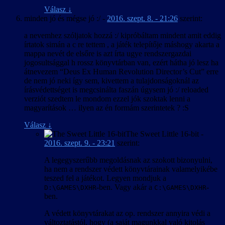
Válasz
↓
minden jó és mégse jó :/
-
2016. szept. 8. - 21:26
szerint:
a nevemhez szóljatok hozzá :/ kipróbáltam mindent amit eddig
írtatok simán a c re tettem , a játék telepítője máshogy akarta a
mappa nevét de elsőre is azt írta ugye rendszergazdai
jogosultsággal h rossz könyvtárban van, ezért hátha jó lesz ha
átnevezem “Deus Ex Human Revolution Director’s Cut” erre
de nem jó neki így sem, kivettem a tulajdonságoknál az
írásvédettséget is megcsinálta faszán úgysem jó :/ reloaded
verziót szedtem le mondom ezzel jók szoktak lenni a
magyarítások … ilyen az én formám szerintetek ? :S
Válasz
↓
The Sweet Little 16-bit
-
2016. szept. 9. - 23:21
szerint:
A legegyszerűbb megoldásnak az szokott bizonyulni,
ha nem a rendszer védett könyvtárainak valamelyikébe
teszed fel a játékot. Legyen mondjuk a
-ben. Vagy akár a
-
D:\GAMES\DXHR
C:\GAMES\DXHR
ben.
A védett könyvtárakat az op. rendszer annyira védi a
változtatástól, hogy (a saját magunkkal való kitolás