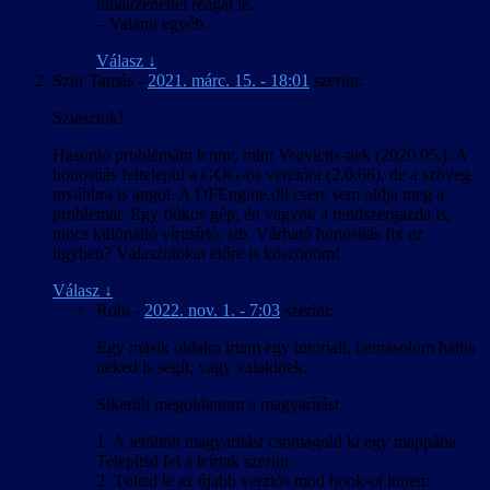
hibaüzenettel reagál le.
betűk, még ha nem is néztek ki tökéletesen. A Crystal Engine
– Valami egyéb.
virtuális fájlrendszerének kezeléséhez létezett eszköz, de a kinyert
adatfájl szövegként kezelhető formába és vissza alakítására TSL16b-
Válasz
↓
nek kellett írnia egy konvertert. Visszafelé tovább bonyolódott a
Szür Tamás
-
2021. márc. 15. - 18:01
szerint:
dolog, mert a játék nem tölt be külső fájlt, így csak az eredeti fájlok
módosításával lehet bármin változtatni. És míg a HR-nél egy 18
Sziasztok!
MB-os módosított játékfájl kiadása még kivitelezhető lett volna, az
ML-nél egy 1,6 GB-os fájlt kellett volna kiadni. A megoldást az ún.
Hasonló problémám lenne, mint Veavictis-nek (2020.05.). A
delta tömörítés jelentette, amihez találtunk egy olyan parancssori
honosítás feltelepül a GOG-os verzióra (2.0.66), de a szöveg
eszközt, ami elboldogult egy ekkora fájllal is. A Director’s Cut
továbbra is angol. A DFEngine.dll csere sem oldja meg a
változatnál szerencsére erre nem volt szükség, mert ahhoz létezett
problémát. Egy fiókos gép, én vagyok a rendszergazda is,
egy olyan módosított rutinkönyvtár, amire az eredetit lecserélve a
nincs különálló vírusírtó, stb. Várható honosítás fix ez
játék „megtanult” további adatfájlokat betölteni, így csak a többi
ügyben? Válaszotokat előre is köszönöm!
mellé kellett tenni a magyar szöveget tartalmazót.
Válasz
↓
Robi
-
2022. nov. 1. - 7:03
szerint:
Egy másik oldalra írtam egy tutorialt, bemásolom hátha
neked is segít, vagy valakinek.
Sikerült megoldanom a magyarítást.
1. A letöltött magyarítást csomagold ki egy mappába.
Telepítsd fel a leírtak szerint.
2. Töltsd le az újabb verziós mod hook-ot innen: