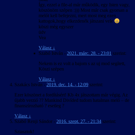
Így, ezzel a file-al már működik, egy Isten vagy,
köszönöm szépen :))) Most már csak gyorsan a
melót kell befejezni, mert most meg ezen
kattogok,hogy elkezdenék játszani vele
köszi még egyszer
üdv
Vea
Válasz
↓
Szabó István
-
2021. márc. 28. - 23:01
szerint:
Nekem is ez volt a bajom s az uj mod segített,
Köszi szépen
Válasz
↓
Szakács István
-
2019. dec. 14. - 12:09
szerint:
Ezer köszönet a fordításért! Kb 4x játszottam már végig. Az
újabb verzió ?? Mankind Divíded tudom hatalmas meló – de
finanszírozható ? esetleg ?
Válasz
↓
Szabó Renji Sándor
-
2016. szept. 27. - 21:34
szerint:
Sziasztok!