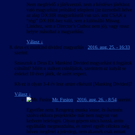
Nem megfelelő a játékverzió, nem a kérdéses játékhoz
való magyarítást próbálod telepíteni (az üzenetből ítélve
az alap DX:HR magyarításról van szó, ami CSAK a
“régi” DX:HR-hez való, sem a különálló Missng
Linkhez, sem a Director’s Cuthoz nem jó), vagy rossz
helyre másoltad a magyarítást.
Válasz
↓
deus ex mankind divided magyarítás
-
2016. aug. 25. - 16:33
szerint:
Sziasztok a Deus Ex Mankind Divided magyarítást ti fogjátok
csinálni? Miért a stalkert csináljátok, szerintem az kutyát se
érdekel 10 éves játék, de azért respect.
Kb ez is olyan 3-4 év lesz amire elkészül [Manking Divided]?
Válasz
↓
Mr. Fusion
-
2016. aug. 26. - 8:54
szerint:
Egyelőre nem. Rengeteg munka lenne, és őszintén
szólva ekkora projektekbe már nem nagyon van
kedvem belefogni. Olyan gépem sincs hozzá, amin
egyáltalán megmozdulna, és mivel egyéb célokra még
bőven megfelel a jelenlegi, nem akarnék csak emiatt