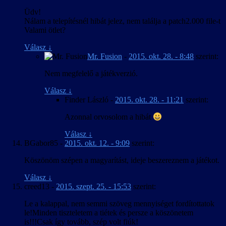
Üdv!
Nálam a telepítésnél hibát jelez, nem találja a patch2.000 file-t
Valami ötlet?
Válasz
↓
Mr. Fusion
-
2015. okt. 28. - 8:48
szerint:
Nem megfelelő a játékverzió.
Válasz
↓
Finder László
-
2015. okt. 28. - 11:21
szerint:
Azonnal orvosolom a hibát
Válasz
↓
BGabor85
-
2015. okt. 12. - 9:09
szerint:
Köszönöm szépen a magyarítást, ideje beszereznem a játékot.
Válasz
↓
creed13
-
2015. szept. 25. - 15:53
szerint:
Le a kalappal, nem semmi szöveg mennyiséget fordítottatok
le!Minden tiszteletem a tiétek és persze a köszönetem
is!!!Csak így tovább, szép volt fiúk!