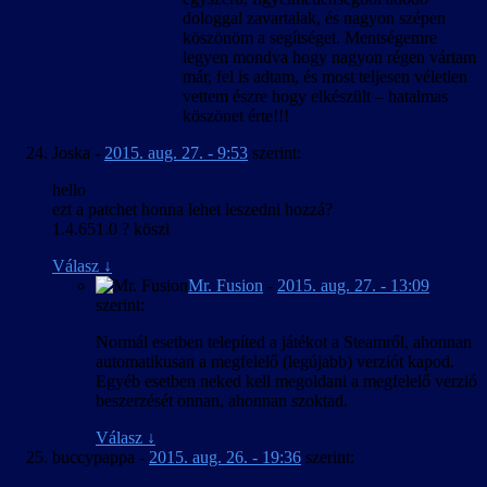
dologgal zavartalak, és nagyon szépen
köszönöm a segítséget. Mentségemre
legyen mondva hogy nagyon régen vártam
már, fel is adtam, és most teljesen véletlen
vettem észre hogy elkészült – hatalmas
köszönet érte!!!
Joska
-
2015. aug. 27. - 9:53
szerint:
hello
ezt a patchet honna lehet leszedni hozzá?
1.4.651.0 ? köszi
Válasz
↓
Mr. Fusion
-
2015. aug. 27. - 13:09
szerint:
Normál esetben telepíted a játékot a Steamről, ahonnan
automatikusan a megfelelő (legújabb) verziót kapod.
Egyéb esetben neked kell megoldani a megfelelő verzió
beszerzését onnan, ahonnan szoktad.
Válasz
↓
buccypappa
-
2015. aug. 26. - 19:36
szerint: