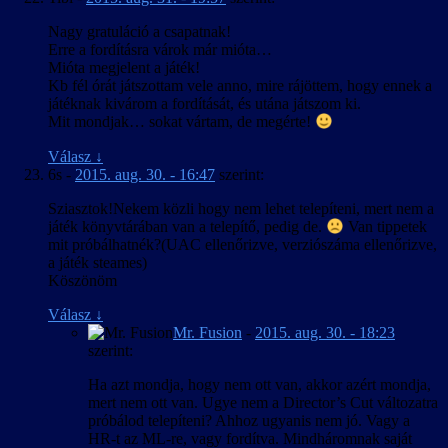
Nagy gratuláció a csapatnak!
Erre a fordításra várok már mióta…
Mióta megjelent a játék!
Kb fél órát játszottam vele anno, mire rájöttem, hogy ennek a
játéknak kivárom a fordítását, és utána játszom ki.
Mit mondjak… sokat vártam, de megérte!
Válasz
↓
6s
-
2015. aug. 30. - 16:47
szerint:
Sziasztok!Nekem közli hogy nem lehet telepíteni, mert nem a
játék könyvtárában van a telepítő, pedig de.
Van tippetek
mit próbálhatnék?(UAC ellenőrizve, verziószáma ellenőrizve,
a játék steames)
Köszönöm
Válasz
↓
Mr. Fusion
-
2015. aug. 30. - 18:23
szerint:
Ha azt mondja, hogy nem ott van, akkor azért mondja,
mert nem ott van. Ugye nem a Director’s Cut változatra
próbálod telepíteni? Ahhoz ugyanis nem jó. Vagy a
HR-t az ML-re, vagy fordítva. Mindháromnak saját