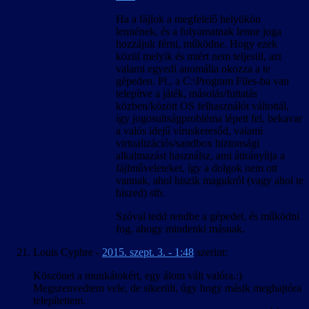
Ha a fájlok a megfelelő helyükön
lennének, és a folyamatnak lenne joga
hozzájuk férni, működne. Hogy ezek
közül melyik és miért nem teljesül, azt
valami egyedi anomália okozza a te
gépeden. Pl., a C:\Program Files-ba van
telepítve a játék, másolás/futtatás
közben/között OS felhasználót váltottál,
így jogosultságprobléma lépett fel, bekavar
a valós idejű víruskeresőd, valami
virtualizációs/sandbox biztonsági
alkalmazást használsz, ami átirányítja a
fájlműveleteket, így a dolgok nem ott
vannak, ahol hiszik magukról (vagy ahol te
hiszed) stb.
Szóval tedd rendbe a gépedet, és működni
fog, ahogy mindenki másnak.
Louis Cyphre
-
2015. szept. 3. - 1:48
szerint:
Köszönet a munkátokért, egy álom vált valóra.:)
Megszenvedtem vele, de sikerült, úgy hogy másik meghajtóra
telepítettem.