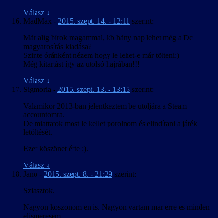
Válasz
↓
MadMax
-
2015. szept. 14. - 12:11
szerint:
Már alig bírok magammal, kb hány nap lehet még a Dc
magyarosítás kiadása?
Szinte óránként nézem hogy le lehet-e már tölteni:)
Még kitartást így az utolsó hajrában!!!
Válasz
↓
Sigmoria
-
2015. szept. 13. - 13:15
szerint:
Valamikor 2013-ban jelentkeztem be utoljára a Steam
accountomra.
De miattatok most le kellet porolnom és elindítani a játék
letöltését.
Ezer köszönet érte :).
Válasz
↓
Jano
-
2015. szept. 8. - 21:29
szerint:
Sziasztok.
Nagyon koszonom en is. Nagyon vartam mar erre es minden
elismeresem.