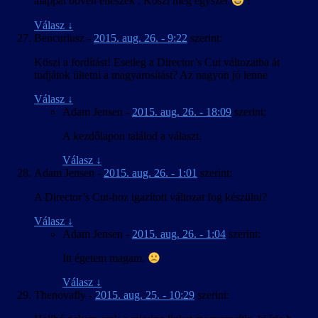
alappal bőven elleszek . Köszi még egyszer
!
Válasz
↓
Bencuriusz
-
2015. aug. 26. - 9:22
szerint:
Köszi a fordítást! Esetleg a Director’s Cut változatba át
tudjátok ültetni a magyarosítást? Az nagyon jó lenne
Válasz
↓
Adam Jensen
-
2015. aug. 26. - 18:09
szerint:
A kezdőlapon találod a választ.
Válasz
↓
Adam Jensen
-
2015. aug. 26. - 1:01
szerint:
A Director’s Cut-hoz igazított változat fog készülni?
Válasz
↓
Adam Jensen
-
2015. aug. 26. - 1:04
szerint:
Itt égetem magam.
Válasz
↓
Thenovafly
-
2015. aug. 25. - 10:29
szerint: