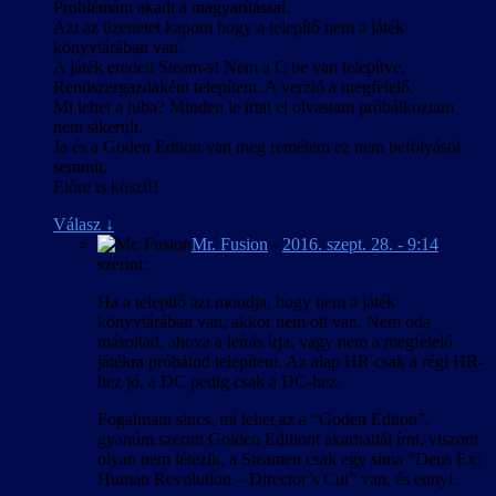
Problémám akadt a magyarítással.
Azt az üzenetet kapom hogy a telepítő nem a játék
könyvtárában van.
A játék eredeti Steam-s! Nem a C be van telepítve.
Rendszergazdaként telepítem. A verzió a megfelelő.
Mi lehet a hiba? Minden le írtat el olvastam próbálkoztam
nem sikerült.
Ja és a Goden Edtion van meg remélem ez nem befolyásol
semmit.
Előre is köszi!!
Válasz
↓
Mr. Fusion
-
2016. szept. 28. - 9:14
szerint:
Ha a telepítő azt mondja, hogy nem a játék
könyvtárában van, akkor nem ott van. Nem oda
másoltad, ahova a leírás írja, vagy nem a megfelelő
játékra próbálod telepíteni. Az alap HR csak a régi HR-
hez jó, a DC pedig csak a DC-hez.
Fogalmam sincs, mi lehet az a “Goden Edtion”,
gyanúm szerint Golden Editiont akarhattál írni, viszont
olyan nem létezik, a Steamen csak egy sima “Deus Ex:
Human Revolution – Director’s Cut” van, és ennyi.