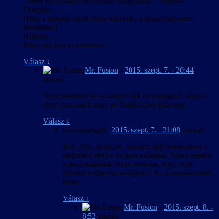
“Deus Ex Human Revolution Magyarítás – Telepítő
Telepítés…
Hiba: a telepítő egyik fájlja hiányzik, a magyarítás nem
telepíthető!
Kilépés…
Press any key to continue…”
Válasz
↓
Mr. Fusion
-
2015. szept. 7. - 20:44
szerint:
Nem másoltad be az összes fájlt a csomagból. Vagy a
dxhr_hun.patch vagy az Xdelta3.exe hiányzik.
Válasz
↓
powerpuffgirl
-
2015. szept. 7. - 21:08
szerint:
Hali. Nos, pedig de, minden fájlt bemásoltam a
megfelelő helyre és nem működik. Nincs esetleg
a magyarításnak olyan verziója, hogy csak
fájlokat kelljen kicserélgetni? Az szimpatikusabb
lenne.
Válasz
↓
Mr. Fusion
-
2015. szept. 8. -
8:52
szerint: