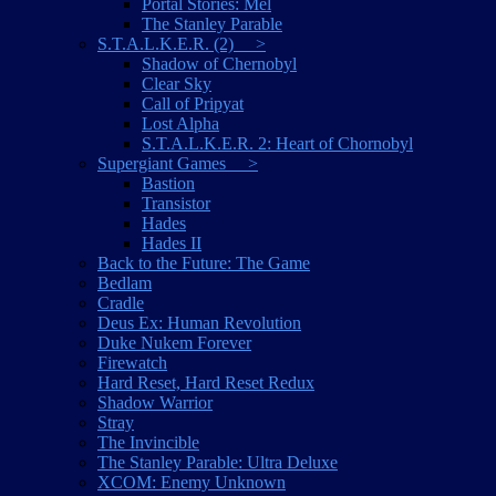
Portal Stories: Mel
The Stanley Parable
S.T.A.L.K.E.R. (2) >
Shadow of Chernobyl
Clear Sky
Call of Pripyat
Lost Alpha
S.T.A.L.K.E.R. 2: Heart of Chornobyl
Supergiant Games >
Bastion
Transistor
Hades
Hades II
Back to the Future: The Game
Bedlam
Cradle
Deus Ex: Human Revolution
Duke Nukem Forever
Firewatch
Hard Reset, Hard Reset Redux
Shadow Warrior
Stray
The Invincible
The Stanley Parable: Ultra Deluxe
XCOM: Enemy Unknown