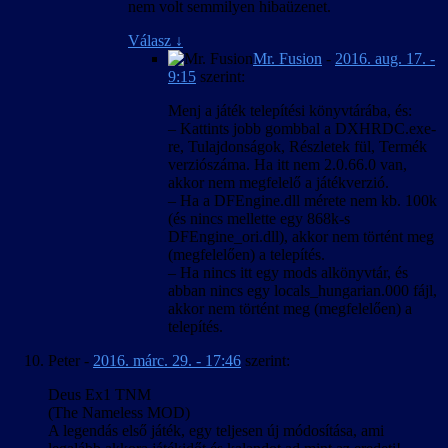
nem volt semmilyen hibaüzenet.
Válasz
↓
Mr. Fusion
-
2016. aug. 17. -
9:15
szerint:
Menj a játék telepítési könyvtárába, és:
– Kattints jobb gombbal a DXHRDC.exe-
re, Tulajdonságok, Részletek fül, Termék
verziószáma. Ha itt nem 2.0.66.0 van,
akkor nem megfelelő a játékverzió.
– Ha a DFEngine.dll mérete nem kb. 100k
(és nincs mellette egy 868k-s
DFEngine_ori.dll), akkor nem történt meg
(megfelelően) a telepítés.
– Ha nincs itt egy mods alkönyvtár, és
abban nincs egy locals_hungarian.000 fájl,
akkor nem történt meg (megfelelően) a
telepítés.
Peter
-
2016. márc. 29. - 17:46
szerint:
Deus Ex1 TNM
(The Nameless MOD)
A legendás első játék, egy teljesen új módosítása, ami