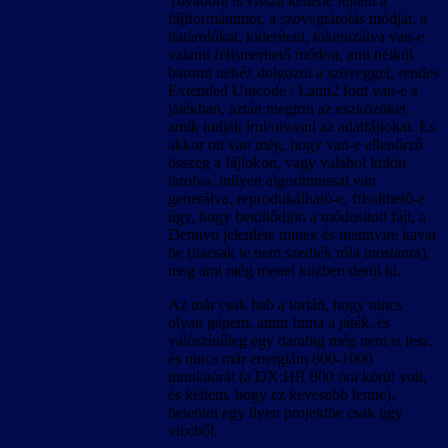
Továbbra is vissza kellene fejteni a
fájlformátumot, a szövegtárolás módját, a
határolókat, kideríteni, tokenizálva van-e
valami felismerhető módon, ami nélkül
baromi nehéz dolgozni a szöveggel, rendes
Extended Unicode / Latin2 font van-e a
játékban, aztán megírni az eszközöket,
amik tudják írni/olvasni az adatfájlokat. És
akkor ott van még, hogy van-e ellenőrző
összeg a fájlokon, vagy valahol külön
tárolva, milyen algoritmussal van
generálva, reprodukálható-e, frissíthető-e
úgy, hogy betöltődjön a módosított fájl, a
Denuvo jelenléte minek és mennyire kavar
be (hacsak le nem szedték róla mostanra),
meg ami még menet közben derül ki.
Az már csak hab a tortán, hogy nincs
olyan gépem, amin futna a játék, és
valószínűleg egy darabig még nem is lesz,
és nincs már energiám 800-1000
munkaórát (a DX:HR 800 óra körül volt,
és kétlem, hogy ez kevesebb lenne),
beleölni egy ilyen projektbe csak úgy
viccből.