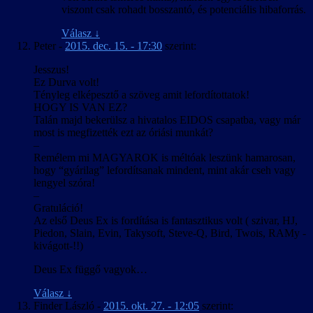
viszont csak rohadt bosszantó, és potenciális hibaforrás.
Válasz
↓
Peter
-
2015. dec. 15. - 17:30
szerint:
Jesszus!
Ez Durva volt!
Tényleg elképesztő a szöveg amit lefordítottatok!
HOGY IS VAN EZ?
Talán majd bekerülsz a hivatalos EIDOS csapatba, vagy már
most is megfizették ezt az óriási munkát?
–
Remélem mi MAGYAROK is méltóak leszünk hamarosan,
hogy “gyárilag” lefordítsanak mindent, mint akár cseh vagy
lengyel szóra!
–
Gratuláció!
Az első Deus Ex is fordítása is fantasztikus volt ( szivar, HJ,
Piedon, Slain, Evin, Takysoft, Steve-Q, Bird, Twois, RAMy -
kivágott-!!)
Deus Ex függő vagyok…
Válasz
↓
Finder László
-
2015. okt. 27. - 12:05
szerint: