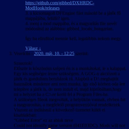
https://github.com/gibbed/DXHRDC-
ModHook/releases
3. a kicsomagolt DFEngine filet másold be a játék fő
mappájába, felülír? igen.
4. menj a mod mappába, és a magyarítás file nevét
módosítsd az alábbira: gibbed_locals_hungarian.
Így ha elindítod mennie kell, legalábbis nekem megy.
Válasz
↓
Veavictis
-
2020. máj. 10. - 12:25
szerint:
Sziasztok!
Először is köszönöm szépen én is a munkátokat, le a kalappal.
Egy kis segítségre lenne szükségem. A GOG-n akciózott a
játék és gondoltam beruházok rá. Alapból a D:\ meghajtót
használok mindenre ami nem munka, így első körben oda lett
telepítve a játék is, de nem indult el, majd kipróbáltam,hogy
mi a helyzet ha a C:\-re kerül fel a Program Files-ba.
A szükséges fileok megvoltak, a helyükön vannak, elvben fut
a magyarosítás, a megfelelő programverzióval rendelkezek.
Viszont az indításnál a következő üzenetet küldi el
kisablakban:
“Gibbed Error” ez az ablak neve
Could not identify game version (041E03DC). Mods will not