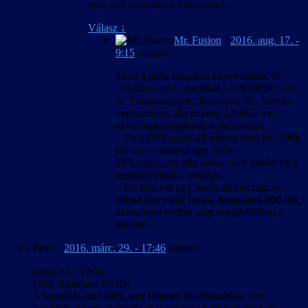
nem volt semmilyen hibaüzenet.
Válasz
↓
Mr. Fusion
-
2016. aug. 17. -
9:15
szerint:
Menj a játék telepítési könyvtárába, és:
– Kattints jobb gombbal a DXHRDC.exe-
re, Tulajdonságok, Részletek fül, Termék
verziószáma. Ha itt nem 2.0.66.0 van,
akkor nem megfelelő a játékverzió.
– Ha a DFEngine.dll mérete nem kb. 100k
(és nincs mellette egy 868k-s
DFEngine_ori.dll), akkor nem történt meg
(megfelelően) a telepítés.
– Ha nincs itt egy mods alkönyvtár, és
abban nincs egy locals_hungarian.000 fájl,
akkor nem történt meg (megfelelően) a
telepítés.
Peter
-
2016. márc. 29. - 17:46
szerint:
Deus Ex1 TNM
(The Nameless MOD)
A legendás első játék, egy teljesen új módosítása, ami