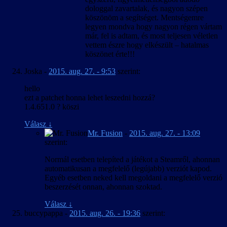
dologgal zavartalak, és nagyon szépen
köszönöm a segítséget. Mentségemre
legyen mondva hogy nagyon régen vártam
már, fel is adtam, és most teljesen véletlen
vettem észre hogy elkészült – hatalmas
köszönet érte!!!
Joska
-
2015. aug. 27. - 9:53
szerint:
hello
ezt a patchet honna lehet leszedni hozzá?
1.4.651.0 ? köszi
Válasz
↓
Mr. Fusion
-
2015. aug. 27. - 13:09
szerint:
Normál esetben telepíted a játékot a Steamről, ahonnan
automatikusan a megfelelő (legújabb) verziót kapod.
Egyéb esetben neked kell megoldani a megfelelő verzió
beszerzését onnan, ahonnan szoktad.
Válasz
↓
buccypappa
-
2015. aug. 26. - 19:36
szerint: