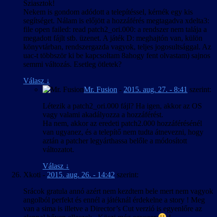
Sziasztok!
Nekem is gondom adódott a telepítéssel, kérnék egy kis
segítséget. Nálam is előjött a hozzáférés megtagadva xdelta3:
file open failed: read patch2_ori.000: a rendszer nem talája a
megadott fájlt stb. üzenet. A játék D: meghajtón van, külön
könyvtárban, rendszergazda vagyok, teljes jogosultsággal. Az
uac-t többször ki be kapcsoltam 8ahogy fent olvastam) sajnos
semmi változás. Esetleg ötletek?
Válasz
↓
Mr. Fusion
-
2015. aug. 27. - 8:41
szerint:
Létezik a patch2_ori.000 fájl? Ha igen, akkor az OS
vagy valami akadályozza a hozzáférést.
Ha nem, akkor az eredeti patch2.000 hozzáférésénél
van ugyanez, és a telepítő nem tudta átnevezni, hogy
aztán a patcher legyárthassa belőle a módosított
változatot.
Válasz
↓
Xkoti
-
2015. aug. 26. - 14:42
szerint:
Srácok gratula annó azért nem kezdtem bele mert nem vagyok
angolból perfekt és ennél a játéknál érdekelne a story ! Meg
van a sima is illetve a Director’s Cut verzió is egyenlőre az