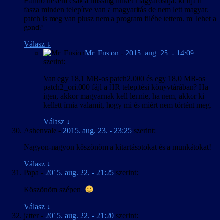
Halihó nekem csak a missing linket magyarosítja. ki írja h
fasza minden telepítve van a magyaritás de nem lett magyar.
patch is meg van plusz nem a program filébe tettem. mi lehet a
gond?
Válasz
↓
Mr. Fusion
-
2015. aug. 25. - 14:09
szerint:
Van egy 18,1 MB-os patch2.000 és egy 18,0 MB-os
patch2_ori.000 fájl a HR telepítési könyvtárában? Ha
igen, akkor magyarnak kell lennie, ha nem, akkor ki
kellett írnia valamit, hogy mi és miért nem történt meg.
Válasz
↓
Ashenvale
-
2015. aug. 23. - 23:25
szerint:
Nagyon-nagyon köszönöm a kitartásotokat és a munkátokat!
Válasz
↓
Papa
-
2015. aug. 22. - 21:25
szerint:
Köszönöm szépen!
Válasz
↓
jatter
-
2015. aug. 22. - 21:20
szerint: