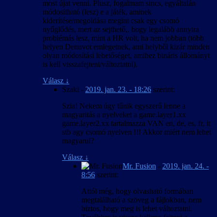
most újat venni. Plusz, fogalmam sincs, egyáltalán
módosítható (lesz) e a játék, aminek
kiderítése/megoldása megint csak egy csomó
nyűglődés, mert az sejthető,. hogy legalább annyira
problémás lesz, mint a HR volt, ha nem jobban (több
helyen Denuvot emlegetnek, ami helyből kizár minden
olyan módosítási lehetőséget, amihez bináris állományt
is kell visszafejteni/változtatni).
Válasz
↓
Szaki
-
2019. jan. 23. - 18:26
szerint:
Szia! Nekem úgy tűnik egyszerű lenne a
magyaritás a nyelveket a game.layer1.xx
game.layer2.xx tartalmazza VAN en, de, es, fr, it
stb agy csomó nyelven !!! Akkor miért nem lehet
magyarul?
Válasz
↓
Mr. Fusion
-
2019. jan. 24. -
8:56
szerint:
Attól még, hogy olvasható formában
megtalálható a szöveg a fájlokban, nem
biztos, hogy meg is lehet változtatni.