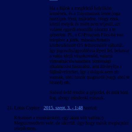
Ha a fájlok a megfelelő helyükön
lennének, és a folyamatnak lenne joga
hozzájuk férni, működne. Hogy ezek
közül melyik és miért nem teljesül, azt
valami egyedi anomália okozza a te
gépeden. Pl., a C:\Program Files-ba van
telepítve a játék, másolás/futtatás
közben/között OS felhasználót váltottál,
így jogosultságprobléma lépett fel, bekavar
a valós idejű víruskeresőd, valami
virtualizációs/sandbox biztonsági
alkalmazást használsz, ami átirányítja a
fájlműveleteket, így a dolgok nem ott
vannak, ahol hiszik magukról (vagy ahol te
hiszed) stb.
Szóval tedd rendbe a gépedet, és működni
fog, ahogy mindenki másnak.
Louis Cyphre
-
2015. szept. 3. - 1:48
szerint:
Köszönet a munkátokért, egy álom vált valóra.:)
Megszenvedtem vele, de sikerült, úgy hogy másik meghajtóra
telepítettem.