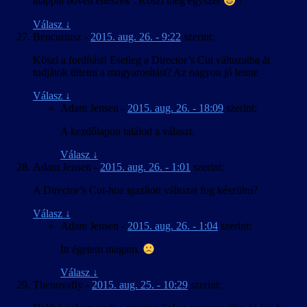
alappal bőven elleszek . Köszi még egyszer
!
Válasz
↓
Bencuriusz
-
2015. aug. 26. - 9:22
szerint:
Köszi a fordítást! Esetleg a Director’s Cut változatba át
tudjátok ültetni a magyarosítást? Az nagyon jó lenne
Válasz
↓
Adam Jensen
-
2015. aug. 26. - 18:09
szerint:
A kezdőlapon találod a választ.
Válasz
↓
Adam Jensen
-
2015. aug. 26. - 1:01
szerint:
A Director’s Cut-hoz igazított változat fog készülni?
Válasz
↓
Adam Jensen
-
2015. aug. 26. - 1:04
szerint:
Itt égetem magam.
Válasz
↓
Thenovafly
-
2015. aug. 25. - 10:29
szerint: