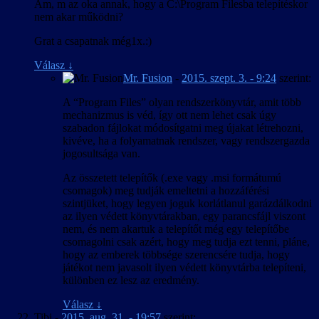
Am, m az oka annak, hogy a C:\Program Filesba telepítéskor
nem akar működni?
Grat a csapatnak még1x.:)
Válasz
↓
Mr. Fusion
-
2015. szept. 3. - 9:24
szerint:
A “Program Files” olyan rendszerkönyvtár, amit több
mechanizmus is véd, így ott nem lehet csak úgy
szabadon fájlokat módosítgatni meg újakat létrehozni,
kivéve, ha a folyamatnak rendszer, vagy rendszergazda
jogosultsága van.
Az összetett telepítők (.exe vagy .msi formátumú
csomagok) meg tudják emeltetni a hozzáférési
szintjüket, hogy legyen joguk korlátlanul garázdálkodni
az ilyen védett könyvtárakban, egy parancsfájl viszont
nem, és nem akartuk a telepítőt még egy telepítőbe
csomagolni csak azért, hogy meg tudja ezt tenni, pláne,
hogy az emberek többsége szerencsére tudja, hogy
játékot nem javasolt ilyen védett könyvtárba telepíteni,
különben ez lesz az eredmény.
Válasz
↓
Tibi
-
2015. aug. 31. - 19:57
szerint: