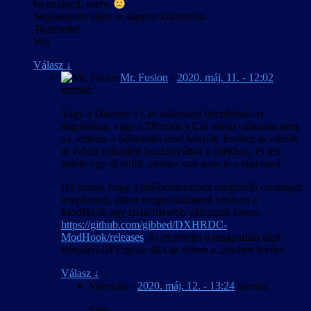
be enabled, sorry.
Segítségetek előre is nagyon köszönöm
Tisztelettel
Vea
Válasz
↓
Mr. Fusion
-
2020. máj. 11. - 12:02
szerint:
Vagy a Director’s Cut változatot telepítetted az
alapjátékra, vagy a Director’s Cut ottani változata nem
az, amihez a fájlbetöltő mod készült. Esetleg az elmúlt
öt évben valamiért hozzányúltak a játékhoz, és lett
belőle egy új build, amihez már nem jó a régi mod.
Ha biztos, hogy a játékváltozathoz megfelelő csomagot
telepítetted, akkor megpróbálhatod letölteni a
ModHook egy talán frissebb változatát innen:
https://github.com/gibbed/DXHRDC-
ModHook/releases
, és lecserélni a magyarítás által
telepített DFEngine.dll-t az ebben a .zip-ben levőre.
Válasz
↓
Veavictis
-
2020. máj. 12. - 13:24
szerint:
Szia,