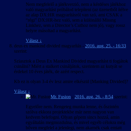
Nem megfelelő a játékverzió, nem a kérdéses játékhoz
való magyarítást próbálod telepíteni (az üzenetből ítélve
az alap DX:HR magyarításról van szó, ami CSAK a
“régi” DX:HR-hez való, sem a különálló Missng
Linkhez, sem a Director’s Cuthoz nem jó), vagy rossz
helyre másoltad a magyarítást.
Válasz
↓
deus ex mankind divided magyarítás
-
2016. aug. 25. - 16:33
szerint:
Sziasztok a Deus Ex Mankind Divided magyarítást ti fogjátok
csinálni? Miért a stalkert csináljátok, szerintem az kutyát se
érdekel 10 éves játék, de azért respect.
Kb ez is olyan 3-4 év lesz amire elkészül [Manking Divided]?
Válasz
↓
Mr. Fusion
-
2016. aug. 26. - 8:54
szerint:
Egyelőre nem. Rengeteg munka lenne, és őszintén
szólva ekkora projektekbe már nem nagyon van
kedvem belefogni. Olyan gépem sincs hozzá, amin
egyáltalán megmozdulna, és mivel egyéb célokra még
bőven megfelel a jelenlegi, nem akarnék csak emiatt