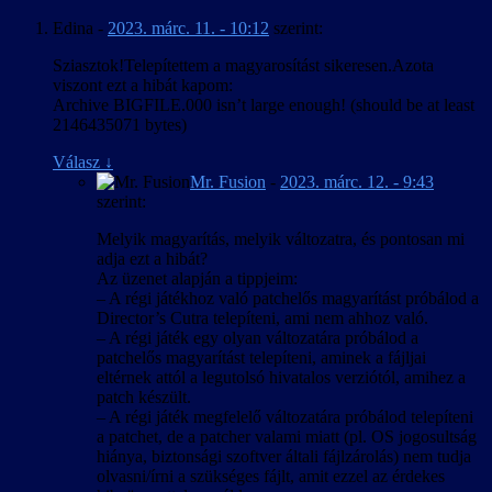
Egy sok, egymással különféle viszonyban levő karaktert mozgató
betűkészletet használ, és az egyedi
Edina
-
2023. márc. 11. - 10:12
szerint:
játéknál különösen nehéz az angolban ilyen formában nem létező
fájlformátumok + ScaleForm miatt esélyt se
tegezés/magázás megállapítása, amikor pedig egy karakter akár
láttunk ennek esetleges javítására.
Sziasztok!Telepítettem a magyarosítást sikeresen.Azota
egyazon mondatban szólít egy másikat vegyesen hol vezeték-, hol
A mentett játékok elnevezésére használt
viszont ezt a hibát kapom:
keresztnéven, akkor nincs jó megoldás. Az egyértelmű helyzeteket
pályanevek a játék futtatható állományába
Archive BIGFILE.000 isn’t large enough! (should be at least
kivéve jellemzően a mindkét névvel jobban működő magázásban
vannak “beledrótozva”, aminek piszkálásától
2146435071 bytes)
íródtak a szövegek, és egyes esetekben a fejlesztői kommentárokban
inkább eltekintettünk, így azok a
elhangzottak is alátámasztották e döntéseinket.
mentés/betöltés menükben angolul jelennek
Válasz
↓
meg.
Mr. Fusion
-
2023. márc. 12. - 9:43
Egy másik nehézség a kínaiból elvileg meghatározott szabályok
szerint:
szerint átírandó szavak és nevek kezelése volt, mivel gyakorlatilag
két szabálykészlet él párhuzamosan: a nemzetközileg elfogadott
Melyik magyarítás, melyik változatra, és pontosan mi
kínai-angol pinjin átírás, illetve egy ún. „népszerű magyar” átírás. A
adja ezt a hibát?
pinjin sokkal pontosabban adja vissza az eredeti hangzást, de csak
Az üzenet alapján a tippjeim:
ha az olvasó ismeri az angol nyelv kiejtési szabályait, a „népszerű
– A régi játékhoz való patchelős magyarítást próbálod a
magyar” ellenben nem igényel előképzettséget, cserébe viszont
Director’s Cutra telepíteni, ami nem ahhoz való.
következetlen és pontatlan. Végül egy „hibrid” módszerrel éltünk:
– A régi játék egy olyan változatára próbálod a
az írásban és kiejtve is szereplő neveknél a pinjinen alapuló „hallás
patchelős magyarítást telepíteni, aminek a fájljai
utáni” átírást használtunk, a játékvilágban is láthatók az
eltérnek attól a legutolsó hivatalos verziótól, amihez a
azonosíthatóság miatt pinjinben maradtak, a játékvilágban nem
patch készült.
megjelenő és el sem hangzó szövegekben levők pedig jobbára
– A régi játék megfelelő változatára próbálod telepíteni
„népszerű magyar” átírásban vannak.
a patchet, de a patcher valami miatt (pl. OS jogosultság
hiánya, biztonsági szoftver általi fájlzárolás) nem tudja
A magyarítás technikailag sem volt egyszerű, bár legalább a
olvasni/írni a szükséges fájlt, amit ezzel az érdekes
betűkészletekben megvoltak az általában hiányzó „őŐ” és „űŰ”