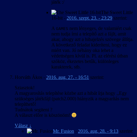
játék :/
The Sweet Little
16-bit
-
2016. szept. 23. - 23:29
szerint:
A
nem lényeges, de valamiért csak
GAMES
nem tudja írni a telepítő azt a fájlt, amit
akar, ahogy azt a hibajelzés szövege állítja.
A következő feladat kideríteni, hogy ez
miért van. Jó néhány oka lehet a
védettségen kívül is. Pl. az elérési útban
szóköz, ékezetes betűk, különleges
karakterek, stb.
Horváth Ákos
-
2016. aug. 27. - 16:51
szerint:
Sziasztok!
A magyarosítás telepítése közbe azt a hibát írja hogy ,,Egy
szükséges játékfájl (patch2.000) hiányzik a magyarítás nem
telepíthető!
Tudnátok segiteni ?
A választ előre is köszönöm!
Válasz
↓
Mr. Fusion
-
2016. aug. 28. - 9:13
szerint: