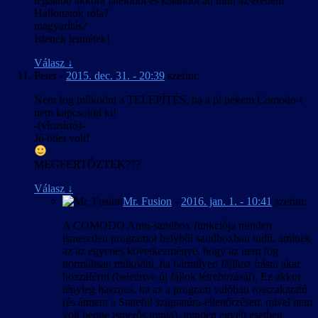
legalább akkora játékidőt és kalandot ad mint az eredeti!
Hallottatok róla?
magyarítás?
Istenek lennétek!
Válasz
↓
Peter
-
2015. dec. 31. - 20:39
szerint:
Nem fog működni a TELEPÍTÉS, ha a pl nekem Comodo-t
nem kapcsolod ki!
-(vírusírtó)-
Jó ötlet volt!
MEGFERTŐZTEK???
Válasz
↓
Mr. Fusion
-
2016. jan. 1. - 10:41
szerint:
A COMODO Auto-sandbox funkciója minden
ismeretlen programot helyből sandboxban indít, aminek
az az egyenes következménye, hogy az nem fog
normálisan működni, ha bármilyen fájlhoz írásra akar
hozzáférni (beleértve új fájlok létrehozását). Ez akkor
tényleg hasznos, ha az a program valóban rosszakaratú
(és átment a Stateful szignatúra-ellenőrzésen, mivel nem
volt benne ismerős minta), minden egyéb esetben