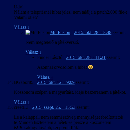
Üdv!
Nálam a telepítésnél hibát jelez, nem találja a patch2.000 file-t
Valami ötlet?
Válasz
↓
Mr. Fusion
-
2015. okt. 28. - 8:48
szerint:
Nem megfelelő a játékverzió.
Válasz
↓
Finder László
-
2015. okt. 28. - 11:21
szerint:
Azonnal orvosolom a hibát
Válasz
↓
BGabor85
-
2015. okt. 12. - 9:09
szerint:
Köszönöm szépen a magyarítást, ideje beszereznem a játékot.
Válasz
↓
creed13
-
2015. szept. 25. - 15:53
szerint:
Le a kalappal, nem semmi szöveg mennyiséget fordítottatok
le!Minden tiszteletem a tiétek és persze a köszönetem
is!!!Csak így tovább, szép volt fiúk!