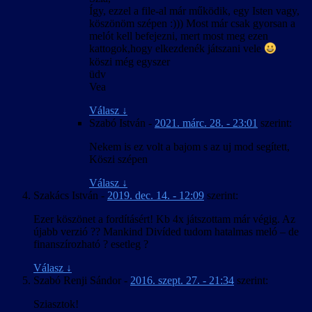
Így, ezzel a file-al már működik, egy Isten vagy,
köszönöm szépen :))) Most már csak gyorsan a
melót kell befejezni, mert most meg ezen
kattogok,hogy elkezdenék játszani vele
köszi még egyszer
üdv
Vea
Válasz
↓
Szabó István
-
2021. márc. 28. - 23:01
szerint:
Nekem is ez volt a bajom s az uj mod segített,
Köszi szépen
Válasz
↓
Szakács István
-
2019. dec. 14. - 12:09
szerint:
Ezer köszönet a fordításért! Kb 4x játszottam már végig. Az
újabb verzió ?? Mankind Divíded tudom hatalmas meló – de
finanszírozható ? esetleg ?
Válasz
↓
Szabó Renji Sándor
-
2016. szept. 27. - 21:34
szerint:
Sziasztok!