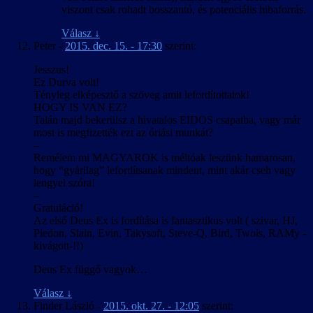
viszont csak rohadt bosszantó, és potenciális hibaforrás.
Válasz
↓
Peter
-
2015. dec. 15. - 17:30
szerint:
Jesszus!
Ez Durva volt!
Tényleg elképesztő a szöveg amit lefordítottatok!
HOGY IS VAN EZ?
Talán majd bekerülsz a hivatalos EIDOS csapatba, vagy már
most is megfizették ezt az óriási munkát?
–
Remélem mi MAGYAROK is méltóak leszünk hamarosan,
hogy “gyárilag” lefordítsanak mindent, mint akár cseh vagy
lengyel szóra!
–
Gratuláció!
Az első Deus Ex is fordítása is fantasztikus volt ( szivar, HJ,
Piedon, Slain, Evin, Takysoft, Steve-Q, Bird, Twois, RAMy -
kivágott-!!)
Deus Ex függő vagyok…
Válasz
↓
Finder László
-
2015. okt. 27. - 12:05
szerint: