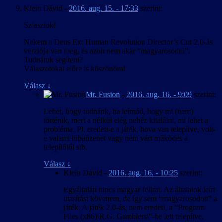
Klein Dávid
-
2016. aug. 15. - 17:33
szerint:
Sziasztok!
Nekem a Deus Ex: Human Revolution Director’s Cut 2.0-ás
verziója van meg, és azon nem akar “magyarosodni”.
Tudnátok segíteni?
Válaszotokat előre is köszönöm!
Válasz
↓
Mr. Fusion
-
2016. aug. 16. - 9:09
szerint:
Lehet, hogy tudnánk, ha leírnád, hogy mi (nem)
történik, mert a nélkül elég nehéz kitalálni, mi lehet a
probléma. Pl. eredeti-e a játék, hova van telepítve, volt-
e valami hibaüzenet vagy nem várt működés a
telepítőtől stb.
Válasz
↓
Klein Dávid
-
2016. aug. 16. - 10:25
szerint:
Egyáltalán nincs magyar felirat. Az általatok leírt
utasítást követtem, de így sem “magyarosodott” a
játék. A játék 2.0-ás, nem eredeti, a “Program
Files (x86)\R.G. Gamblers\”-be lett telepítve,