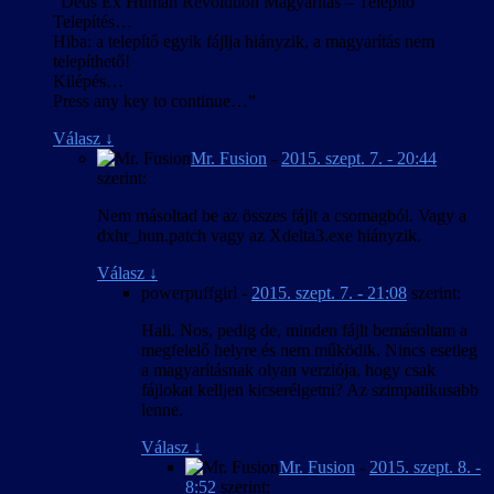
“Deus Ex Human Revolution Magyarítás – Telepítő
Telepítés…
Hiba: a telepítő egyik fájlja hiányzik, a magyarítás nem
telepíthető!
Kilépés…
Press any key to continue…”
Válasz
↓
Mr. Fusion
-
2015. szept. 7. - 20:44
szerint:
Nem másoltad be az összes fájlt a csomagból. Vagy a
dxhr_hun.patch vagy az Xdelta3.exe hiányzik.
Válasz
↓
powerpuffgirl
-
2015. szept. 7. - 21:08
szerint:
Hali. Nos, pedig de, minden fájlt bemásoltam a
megfelelő helyre és nem működik. Nincs esetleg
a magyarításnak olyan verziója, hogy csak
fájlokat kelljen kicserélgetni? Az szimpatikusabb
lenne.
Válasz
↓
Mr. Fusion
-
2015. szept. 8. -
8:52
szerint: