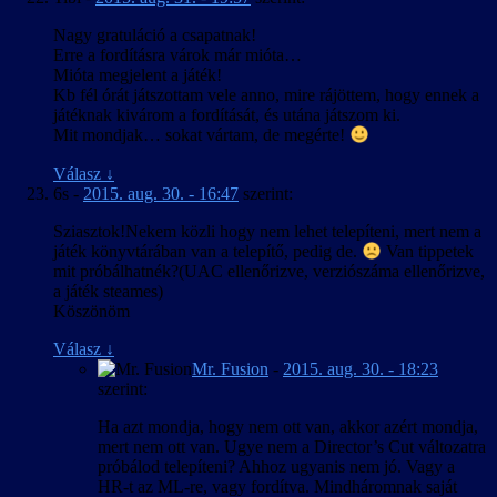
Nagy gratuláció a csapatnak!
Erre a fordításra várok már mióta…
Mióta megjelent a játék!
Kb fél órát játszottam vele anno, mire rájöttem, hogy ennek a
játéknak kivárom a fordítását, és utána játszom ki.
Mit mondjak… sokat vártam, de megérte!
Válasz
↓
6s
-
2015. aug. 30. - 16:47
szerint:
Sziasztok!Nekem közli hogy nem lehet telepíteni, mert nem a
játék könyvtárában van a telepítő, pedig de.
Van tippetek
mit próbálhatnék?(UAC ellenőrizve, verziószáma ellenőrizve,
a játék steames)
Köszönöm
Válasz
↓
Mr. Fusion
-
2015. aug. 30. - 18:23
szerint:
Ha azt mondja, hogy nem ott van, akkor azért mondja,
mert nem ott van. Ugye nem a Director’s Cut változatra
próbálod telepíteni? Ahhoz ugyanis nem jó. Vagy a
HR-t az ML-re, vagy fordítva. Mindháromnak saját