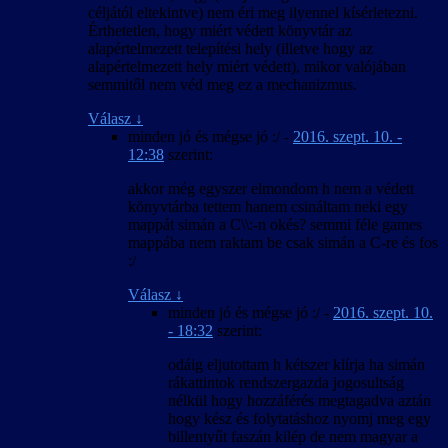
céljától eltekintve) nem éri meg ilyennel kísérletezni.
Érthetetlen, hogy miért védett könyvtár az
alapértelmezett telepítési hely (illetve hogy az
alapértelmezett hely miért védett), mikor valójában
semmitől nem véd meg ez a mechanizmus.
Válasz
↓
minden jó és mégse jó :/
-
2016. szept. 10. -
12:38
szerint:
akkor még egyszer elmondom h nem a védett
könyvtárba tettem hanem csináltam neki egy
mappát simán a C\\:-n okés? semmi féle games
mappába nem raktam be csak simán a C-re és fos
:/
Válasz
↓
minden jó és mégse jó :/
-
2016. szept. 10.
- 18:32
szerint:
odáig eljutottam h kétszer kiírja ha simán
rákattintok rendszergazda jogosultság
nélkül hogy hozzáférés megtagadva aztán
hogy kész és folytatáshoz nyomj meg egy
billentyűt faszán kilép de nem magyar a