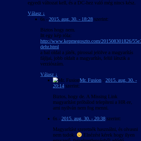
egyedi változat kell, és a DC-hez való még nincs kész.
Válasz
↓
6s
-
2015. aug. 30. - 18:28
szerint:
Biztos hogy nem.
Itt egy kép róla:
http://www.kepmegoszto.com/201508301826/55e
dehr.html
a bal oldal a játék, pirossal jelölve a magyarítás
fájljai, jobb oldalt a magyarítás, felül látszik a
verziószám.
Válasz
↓
Mr. Fusion
-
2015. aug. 30. -
20:14
szerint:
Biztos, hogy de. A Missing Link
magyarítást próbálod telepíteni a HR-re,
ami nyilván nem fog menni.
6s
-
2015. aug. 30. - 20:38
szerint:
Magyarítást szeretnék használni, és olvasni
nem tudok.
Elnézést kérek hogy ilyen
egyszerű, figyelmetlenségből adódó