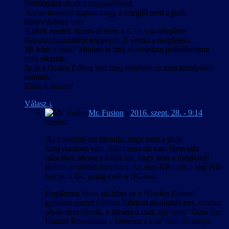
Problémám akadt a magyarítással.
Azt az üzenetet kapom hogy a telepítő nem a játék
könyvtárában van.
A játék eredeti Steam-s! Nem a C be van telepítve.
Rendszergazdaként telepítem. A verzió a megfelelő.
Mi lehet a hiba? Minden le írtat el olvastam próbálkoztam
nem sikerült.
Ja és a Goden Edtion van meg remélem ez nem befolyásol
semmit.
Előre is köszi!!
Válasz
↓
Mr. Fusion
-
2016. szept. 28. - 9:14
szerint:
Ha a telepítő azt mondja, hogy nem a játék
könyvtárában van, akkor nem ott van. Nem oda
másoltad, ahova a leírás írja, vagy nem a megfelelő
játékra próbálod telepíteni. Az alap HR csak a régi HR-
hez jó, a DC pedig csak a DC-hez.
Fogalmam sincs, mi lehet az a “Goden Edtion”,
gyanúm szerint Golden Editiont akarhattál írni, viszont
olyan nem létezik, a Steamen csak egy sima “Deus Ex:
Human Revolution – Director’s Cut” van, és ennyi.