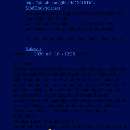
https://github.com/gibbed/DXHRDC-
ModHook/releases
3. a kicsomagolt DFEngine filet másold be a játék fő
mappájába, felülír? igen.
4. menj a mod mappába, és a magyarítás file nevét
módosítsd az alábbira: gibbed_locals_hungarian.
Így ha elindítod mennie kell, legalábbis nekem megy.
Válasz
↓
Veavictis
-
2020. máj. 10. - 12:25
szerint:
Sziasztok!
Először is köszönöm szépen én is a munkátokat, le a kalappal.
Egy kis segítségre lenne szükségem. A GOG-n akciózott a
játék és gondoltam beruházok rá. Alapból a D:\ meghajtót
használok mindenre ami nem munka, így első körben oda lett
telepítve a játék is, de nem indult el, majd kipróbáltam,hogy
mi a helyzet ha a C:\-re kerül fel a Program Files-ba.
A szükséges fileok megvoltak, a helyükön vannak, elvben fut
a magyarosítás, a megfelelő programverzióval rendelkezek.
Viszont az indításnál a következő üzenetet küldi el
kisablakban:
“Gibbed Error” ez az ablak neve
Could not identify game version (041E03DC). Mods will not