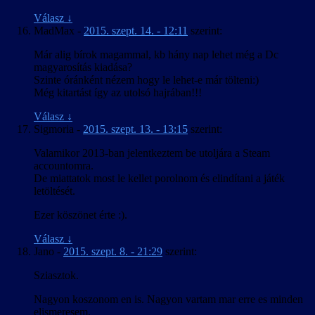
Válasz
↓
MadMax
-
2015. szept. 14. - 12:11
szerint:
Már alig bírok magammal, kb hány nap lehet még a Dc
magyarosítás kiadása?
Szinte óránként nézem hogy le lehet-e már tölteni:)
Még kitartást így az utolsó hajrában!!!
Válasz
↓
Sigmoria
-
2015. szept. 13. - 13:15
szerint:
Valamikor 2013-ban jelentkeztem be utoljára a Steam
accountomra.
De miattatok most le kellet porolnom és elindítani a játék
letöltését.
Ezer köszönet érte :).
Válasz
↓
Jano
-
2015. szept. 8. - 21:29
szerint:
Sziasztok.
Nagyon koszonom en is. Nagyon vartam mar erre es minden
elismeresem.