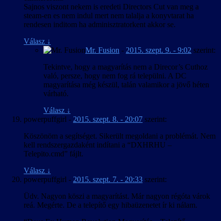
Sajnos viszont nekem is eredeti Directors Cut van meg a
steam-en es nem indul mert nem talalja a konyvtarat ha
rendesen inditom ha adminisztratorkent akkor se.
Válasz
↓
Mr. Fusion
-
2015. szept. 9. - 9:02
szerint:
Tekintve, hogy a magyarítás nem a Direcor’s Cuthoz
való, persze, hogy nem fog rá települni. A DC
magyarítása még készül, talán valamikor a jövő héten
várható.
Válasz
↓
powerpuffgirl
-
2015. szept. 8. - 20:07
szerint:
Köszönöm a segítséget. Sikerült megoldani a problémát. Nem
kell rendszergazdaként indítani a “DXHRHU –
Telepito.cmd” fájlt.
Válasz
↓
powerpuffgirl
-
2015. szept. 7. - 20:33
szerint:
Üdv. Nagyon köszi a magyarítást. Már nagyon régóta várok
reá. Megérte. De a telepítő egy hibaüzenetet ír ki nálam.