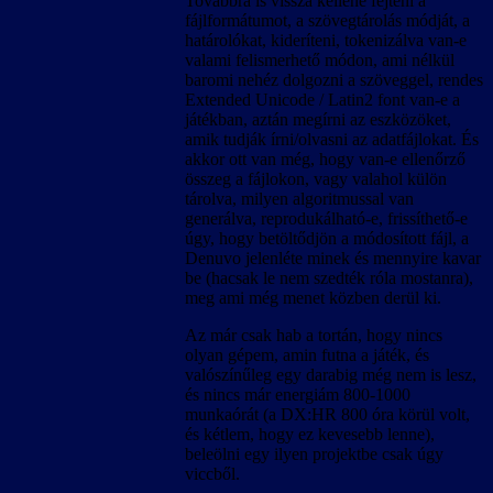
Továbbra is vissza kellene fejteni a
fájlformátumot, a szövegtárolás módját, a
határolókat, kideríteni, tokenizálva van-e
valami felismerhető módon, ami nélkül
baromi nehéz dolgozni a szöveggel, rendes
Extended Unicode / Latin2 font van-e a
játékban, aztán megírni az eszközöket,
amik tudják írni/olvasni az adatfájlokat. És
akkor ott van még, hogy van-e ellenőrző
összeg a fájlokon, vagy valahol külön
tárolva, milyen algoritmussal van
generálva, reprodukálható-e, frissíthető-e
úgy, hogy betöltődjön a módosított fájl, a
Denuvo jelenléte minek és mennyire kavar
be (hacsak le nem szedték róla mostanra),
meg ami még menet közben derül ki.
Az már csak hab a tortán, hogy nincs
olyan gépem, amin futna a játék, és
valószínűleg egy darabig még nem is lesz,
és nincs már energiám 800-1000
munkaórát (a DX:HR 800 óra körül volt,
és kétlem, hogy ez kevesebb lenne),
beleölni egy ilyen projektbe csak úgy
viccből.