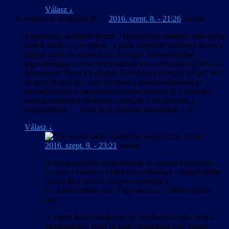
Válasz
↓
minden jó és mégse jó :/
-
2016. szept. 8. - 21:26
szerint:
a nevemhez szóljatok hozzá :/ kipróbáltam mindent amit eddig
írtatok simán a c re tettem , a játék telepítője máshogy akarta a
mappa nevét de elsőre is azt írta ugye rendszergazdai
jogosultsággal h rossz könyvtárban van, ezért hátha jó lesz ha
átnevezem “Deus Ex Human Revolution Director’s Cut” erre
de nem jó neki így sem, kivettem a tulajdonságoknál az
írásvédettséget is megcsinálta faszán úgysem jó :/ reloaded
verziót szedtem le mondom ezzel jók szoktak lenni a
magyarítások … ilyen az én formám szerintetek ? :S
Válasz
↓
The Sweet Little 16-bit
-
2016. szept. 9. - 23:21
szerint:
A legegyszerűbb megoldásnak az szokott bizonyulni,
ha nem a rendszer védett könyvtárainak valamelyikébe
teszed fel a játékot. Legyen mondjuk a
-ben. Vagy akár a
-
D:\GAMES\DXHR
C:\GAMES\DXHR
ben.
A védett könyvtárakat az op. rendszer annyira védi a
változtatástól, hogy (a saját magunkkal való kitolás