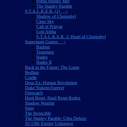
Portal Stories: Mel
The Stanley Parable
S.T.A.L.K.E.R. (2) >
Shadow of Chernobyl
Clear Sky
Call of Pripyat
Lost Alpha
S.T.A.L.K.E.R. 2: Heart of Chornobyl
Supergiant Games >
Bastion
Transistor
Hades
Hades II
Back to the Future: The Game
Bedlam
Cradle
Deus Ex: Human Revolution
Duke Nukem Forever
Firewatch
Hard Reset, Hard Reset Redux
Shadow Warrior
Stray
The Invincible
The Stanley Parable: Ultra Deluxe
XCOM: Enemy Unknown