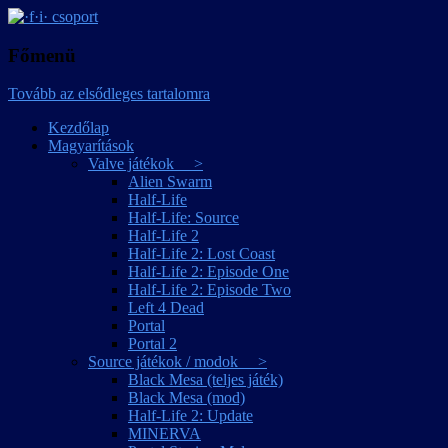
játékmagyarítások
·f·i· csoport
Főmenü
Tovább az elsődleges tartalomra
Kezdőlap
Magyarítások
Valve játékok >
Alien Swarm
Half-Life
Half-Life: Source
Half-Life 2
Half-Life 2: Lost Coast
Half-Life 2: Episode One
Half-Life 2: Episode Two
Left 4 Dead
Portal
Portal 2
Source játékok / modok >
Black Mesa (teljes játék)
Black Mesa (mod)
Half-Life 2: Update
MINERVA