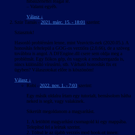
hibaüzenettel reagál le.
betűk, még ha nem is néztek ki tökéletesen. A Crystal Engine
– Valami egyéb.
virtuális fájlrendszerének kezeléséhez létezett eszköz, de a kinyert
adatfájl szövegként kezelhető formába és vissza alakítására TSL16b-
Válasz
↓
nek kellett írnia egy konvertert. Visszafelé tovább bonyolódott a
Szür Tamás
-
2021. márc. 15. - 18:01
szerint:
dolog, mert a játék nem tölt be külső fájlt, így csak az eredeti fájlok
módosításával lehet bármin változtatni. És míg a HR-nél egy 18
Sziasztok!
MB-os módosított játékfájl kiadása még kivitelezhető lett volna, az
ML-nél egy 1,6 GB-os fájlt kellett volna kiadni. A megoldást az ún.
Hasonló problémám lenne, mint Veavictis-nek (2020.05.). A
delta tömörítés jelentette, amihez találtunk egy olyan parancssori
honosítás feltelepül a GOG-os verzióra (2.0.66), de a szöveg
eszközt, ami elboldogult egy ekkora fájllal is. A Director’s Cut
továbbra is angol. A DFEngine.dll csere sem oldja meg a
változatnál szerencsére erre nem volt szükség, mert ahhoz létezett
problémát. Egy fiókos gép, én vagyok a rendszergazda is,
egy olyan módosított rutinkönyvtár, amire az eredetit lecserélve a
nincs különálló vírusírtó, stb. Várható honosítás fix ez
játék „megtanult” további adatfájlokat betölteni, így csak a többi
ügyben? Válaszotokat előre is köszönöm!
mellé kellett tenni a magyar szöveget tartalmazót.
Válasz
↓
Robi
-
2022. nov. 1. - 7:03
szerint:
Egy másik oldalra írtam egy tutorialt, bemásolom hátha
neked is segít, vagy valakinek.
Sikerült megoldanom a magyarítást.
1. A letöltött magyarítást csomagold ki egy mappába.
Telepítsd fel a leírtak szerint.
2. Töltsd le az újabb verziós mod hook-ot innen: