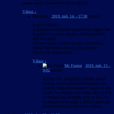
ennek semmi nyomát nem látom sajnos.)
Válasz
↓
Blackbird
-
2019. máj. 14. - 17:30
szerint:
Nagyon Köszi:)
A gamedata bemásolása megoldotta, magyar lett.
Legalább is a próba sikerült, remélem később
sem lesz gond.
Azt nem tudod, a többi résznél is működik a
dolog? Szeretném azokat is újra játszani.
Mindegyik Steam verzió.
Válasz
↓
Mr. Fusion
-
2019. máj. 15. -
9:02
szerint:
A Clear Sky néhány éve készült, és azt
hiszem, annak már olyan telepítője van,
aminek “meg lehet mutatni”, hogy hol van
a játék, ha magától nem találja meg. A Call
of Pripyat úgy működik, mint az SoC, és
ha magától nem találja a játékot, ugyanigy
kézi bemásolással működnie kellene.