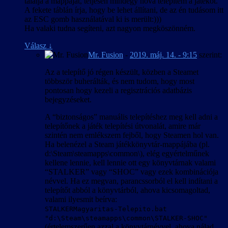
találja a mappáját, teljesen mindegy hova telepítem a játékot.
A fekete táblán írja, hogy be lehet állítani, de az én tudásom itt
az ESC gomb használatával ki is merült:)))
Ha valaki tudna segíteni, azt nagyon megköszönném.
Válasz
↓
Mr. Fusion
-
2019. máj. 14. - 9:15
szerint:
Az a telepítő jó régen készült, közben a Steamet
többször buherálták, és nem tudom, hogy most
pontosan hogy kezeli a regisztrációs adatbázis
bejegyzéseket.
A “biztonságos” manuális telepítéshez meg kell adni a
telepítőnek a játék telepítési útvonalát, amire már
szintén nem emlékszem fejből, hogy Steamen hol van.
Ha belenézel a Steam játékkönyvtár-mappájába (pl.
d:\Steam\steamapps\common\), elég egyértelműnek
kellene lennie, kell lennie ott egy könyvtárnak valami
“STALKER” vagy “SHOC” vagy ezek kombinációja
névvel. Ha ez megvan, parancssorból el kell indítani a
telepítőt abból a könyvtárból, ahova kicsomagoltad,
valami ilyesmit beírva:
STALKERMagyaritas-Telepito.bat
"d:\Steam\steamapps\common\STALKER-SHOC"
(értelemszerűen azzal a könyvtárnévvel, ahova nálad