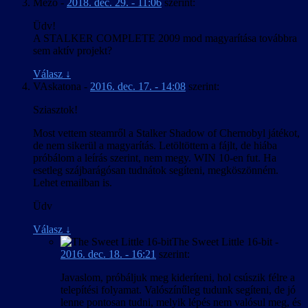
Mezo
-
2018. dec. 29. - 11:06
szerint:
Üdv!
A STALKER COMPLETE 2009 mod magyarítása továbbra
sem aktív projekt?
Válasz
↓
VAskatona
-
2016. dec. 17. - 14:08
szerint:
Sziasztok!
Most vettem steamről a Stalker Shadow of Chernobyl játékot,
de nem sikerül a magyarítás. Letöltöttem a fájlt, de hiába
próbálom a leírás szerint, nem megy. WIN 10-en fut. Ha
esetleg szájbarágósan tudnátok segíteni, megköszönném.
Lehet emailban is.
Üdv
Válasz
↓
The Sweet Little 16-bit
-
2016. dec. 18. - 16:21
szerint:
Javaslom, próbáljuk meg kideríteni, hol csúszik félre a
telepítési folyamat. Valószínűleg tudunk segíteni, de jó
lenne pontosan tudni, melyik lépés nem valósul meg, és