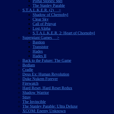
Portal Stories: Mel
The Stanley Parable
S.T.A.L.K.E.R. (2) >
Shadow of Chernobyl
Clear Sky
Call of Pripyat
Lost Alpha
S.T.A.L.K.E.R. 2: Heart of Chornobyl
Supergiant Games >
Bastion
Transistor
Hades
Hades II
Back to the Future: The Game
Bedlam
Cradle
Deus Ex: Human Revolution
Duke Nukem Forever
Firewatch
Hard Reset, Hard Reset Redux
Shadow Warrior
Stray
The Invincible
The Stanley Parable: Ultra Deluxe
XCOM: Enemy Unknown