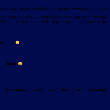
ó rendszer, ami alá be kell faragni a feliratszövegeket az új fájlba. De
 van benne a külső fájlok betöltése (sőt, én úgy emlékszem, hogy már
is külső fájlban vannak az eleve létező gamedata könyvtárban, és a saját
unkátokat.
elni akarok.
eljesen mindegy hova telepítem a játékot. A fekete táblán írja, hogy