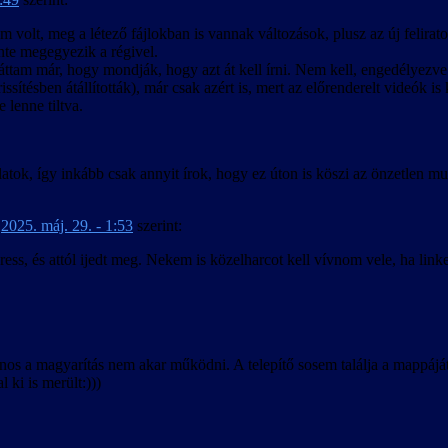
m volt, meg a létező fájlokban is vannak változások, plusz az új feliratoz
nte megegyezik a régivel.
áttam már, hogy mondják, hogy azt át kell írni. Nem kell, engedélyezve
rissítésben átállították), már csak azért is, mert az előrenderelt videók 
e lenne tiltva.
latok, így inkább csak annyit írok, hogy ez úton is köszi az önzetlen m
-
2025. máj. 29. - 1:53
szerint:
ess, és attól ijedt meg. Nekem is közelharcot kell vívnom vele, ha link
 a magyarítás nem akar működni. A telepítő sosem találja a mappáját, t
 ki is merült:)))