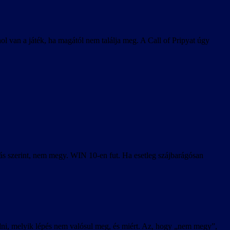
l van a játék, ha magától nem találja meg. A Call of Pripyat úgy
írás szerint, nem megy. WIN 10-en fut. Ha esetleg szájbarágósan
 tudni, melyik lépés nem valósul meg, és miért. Az, hogy „nem megy”,