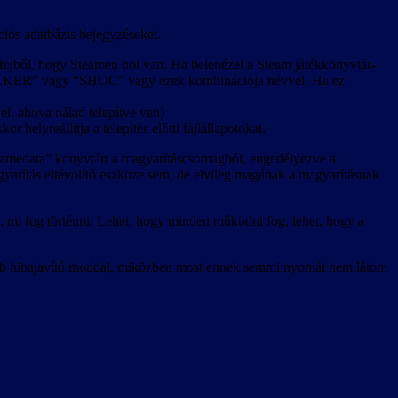
ciós adatbázis bejegyzéseket.
m fejből, hogy Steamen hol van. Ha belenézel a Steam játékkönyvtár-
“STALKER” vagy “SHOC” vagy ezek kombinációja névvel. Ha ez
l, ahova nálad telepítve van)
r helyreállítja a telepítés előtti fájlállapotokat.
 “gamedata” könyvtárt a magyarításcsomagból, engedélyezve a
agyarítás eltávolító eszköze sem, de elvileg magának a magyarításnak
, mi fog történni. Lehet, hogy minden működni fog, lehet, hogy a
jobb hibajavító moddal, miközben most ennek semmi nyomát nem látom