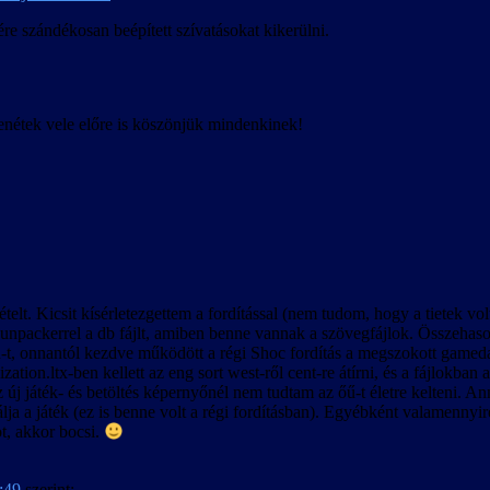
bban olvasható.
re szándékosan beépített szívatásokat kikerülni.
ó.
enétek vele előre is köszönjük mindenkinek!
 ellenére előfordulhatnak felirat-időzítési hibák bizonyos esetekben, kü
át és nem megfelelő viselkedését, a felirattal lejátszott videók közben a
pján készült.
ételt. Kicsit kísérletezgettem a fordítással (nem tudom, hogy a tietek 
00-ás változattal is.
ackerrel a db fájlt, amiben benne vannak a szövegfájlok. Összehasonlítá
m befolyásolja, de a betöltött játékban előfordulhatnak anomáliák a neve
h-t, onnantól kezdve működött a régi Shoc fordítás a megszokott gamedata
a megszerzett rejtekhely-leírások belekerülnek a kimentett játékállásba.
ization.ltx-ben kellett az eng sort west-ről cent-re átírni, és a fájl
új játék- és betöltés képernyőnél nem tudtam az őű-t életre kelteni. A
álja a játék (ez is benne volt a régi fordításban). Egyébként valamennyir
t, akkor bocsi.
8:49
szerint: