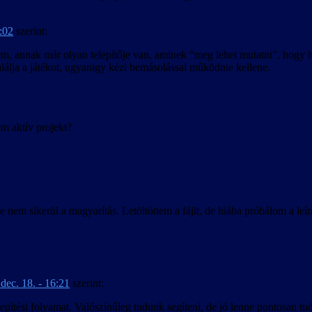
9:02
szerint:
em, annak már olyan telepítője van, aminek “meg lehet mutatni”, hogy ho
álja a játékot, ugyanigy kézi bemásolással működnie kellene.
aktív projekt?
 nem sikerül a magyarítás. Letöltöttem a fájlt, de hiába próbálom a le
dec. 18. - 16:21
szerint:
elepítési folyamat. Valószínűleg tudunk segíteni, de jó lenne pontosan