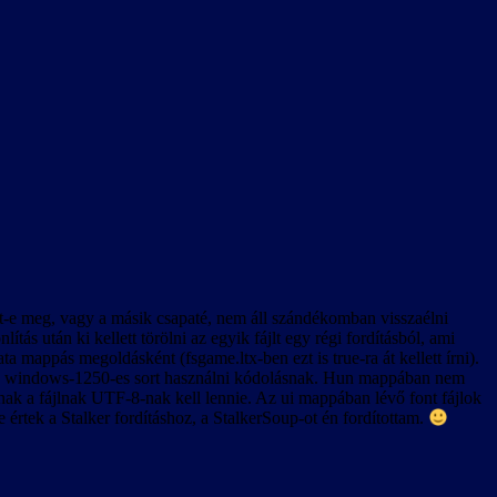
lönösen a rendszerindítás utáni első videó lejátszásakor.
z Esc billentyű le van tiltva, tehát (a játék bevezető videóját kivéve)
volt-e meg, vagy a másik csapaté, nem áll szándékomban visszaélni
s után ki kellett törölni az egyik fájlt egy régi fordításból, ami
k körül is. Ennek oka valószínűleg az lehet, hogy az új játék
 mappás megoldásként (fsgame.ltx-ben ezt is true-ra át kellett írni).
 A szövegkészlet csak úgy lesz egységes, ha új játékot indítunk, és
okban a windows-1250-es sort használni kódolásnak. Hun mappában nem
nnak a fájlnak UTF-8-nak kell lennie. Az ui mappában lévő font fájlok
e értek a Stalker fordításhoz, a StalkerSoup-ot én fordítottam.