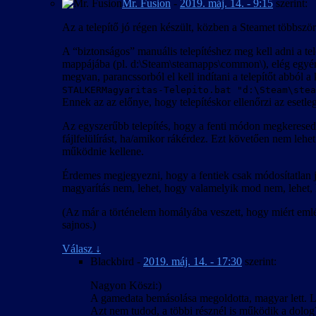
Mr. Fusion
-
2019. máj. 14. - 9:15
szerint:
Az a telepítő jó régen készült, közben a Steamet többszö
A “biztonságos” manuális telepítéshez meg kell adni a te
mappájába (pl. d:\Steam\steamapps\common\), elég egy
megvan, parancssorból el kell indítani a telepítőt abból 
STALKERMagyaritas-Telepito.bat "d:\Steam\stea
Ennek az az előnye, hogy telepítéskor ellenőrzi az esetleg lé
Az egyszerűbb telepítés, hogy a fenti módon megkeresed 
fájlfelülírást, ha/amikor rákérdez. Ezt követően nem lehe
működnie kellene.
Érdemes megjegyezni, hogy a fentiek csak módosítatlan j
magyarítás nem, lehet, hogy valamelyik mod nem, lehet, h
(Az már a történelem homályába veszett, hogy miért em
sajnos.)
Válasz
↓
Blackbird
-
2019. máj. 14. - 17:30
szerint:
Nagyon Köszi:)
A gamedata bemásolása megoldotta, magyar lett. L
Azt nem tudod, a többi résznél is működik a dolog