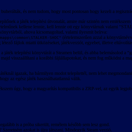
r buherálták, és nem tudom, hogy most pontosan hogy kezeli a regisztrá
lepítőnek a játék telepítési útvonalát, amire már szintén nem emléksze
értelműnek kellene lennie, kell lennie ott egy könyvtárnak valami 
a könyvtárból, ahova kicsomagoltad, valami ilyesmit beírva:
(értelemszerűen azzal a könyvtárnévve
mapps\common\STALKER-SHOC"
tező fájlok miatti ütközéseket, játékverziót, egyebet, illetve eltávolításko
a játék telepítési könyvtárát a Steamen belül, és abba belemásolod a
t majd visszaállítani a korábbi fájlállapotokat, és nem fog működni a m
átéknál igazak, ha bármilyen modot telepítettél, nem lehet megmondani
ogy az egész játék használhatatlanná válik.
lékszem úgy, hogy a magyarítás kompatibilis a ZRP-vel, az egyik leg
egalább is a próba sikerült, remélem később sem lesz gond.
? Szeretném azokat is újra játszani. Mindegyik Steam verzió.