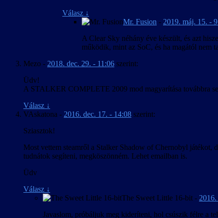
Válasz
↓
Mr. Fusion
-
2019. máj. 15. - 
A Clear Sky néhány éve készült, és azt hisz
működik, mint az SoC, és ha magától nem tal
Mezo
-
2018. dec. 29. - 11:06
szerint:
Üdv!
A STALKER COMPLETE 2009 mod magyarítása továbbra sem 
Válasz
↓
VAskatona
-
2016. dec. 17. - 14:08
szerint:
Sziasztok!
Most vettem steamről a Stalker Shadow of Chernobyl játékot, de
tudnátok segíteni, megköszönném. Lehet emailban is.
Üdv
Válasz
↓
The Sweet Little 16-bit
-
2016. 
Javaslom, próbáljuk meg kideríteni, hol csúszik félre a t