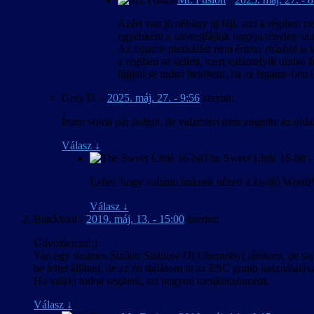
Azért van jó néhány új fájl, ami a régiben ne
egyébként a szövegfájlok nagyja tényleg szi
Az fsgame piszkálást nem értem, máshol is l
a régiben se kellett, mert valamelyik utolsó f
fájljait se tudná betölteni, ha az fsgame-ben l
Gery D.
-
2025. máj. 27. - 9:56
szerint:
Írtam volna pár dolgot, de valamiért nem engedte az olda
Válasz
↓
The Sweet Little 16-bit
Lehet, hogy valamit linknek nézett a kiváló WordPr
Válasz
↓
Blackbird
-
2019. máj. 13. - 15:00
szerint:
Üdvözletem!:)
Van egy steames Stalker Shadow Of Chernobyl játékom, de sajnos
be lehet állítani, de az én tudásom itt az ESC gomb használatával
Ha valaki tudna segíteni, azt nagyon megköszönném.
Válasz
↓