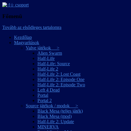
játékmagyarítások
·f·i· csoport
Főmenü
Tovább az elsődleges tartalomra
Kezdőlap
Magyarítások
Valve játékok >
Alien Swarm
Half-Life
Half-Life: Source
Half-Life 2
Half-Life 2: Lost Coast
Half-Life 2: Episode One
Half-Life 2: Episode Two
Left 4 Dead
Portal
Portal 2
Source játékok / modok >
Black Mesa (teljes játék)
Black Mesa (mod)
Half-Life 2: Update
MINERVA