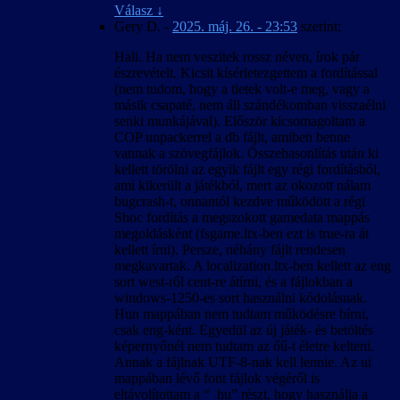
eredményező paraméterek.
Válasz
↓
A 4:3-tól eltérő képarány okozta hibák javítva.
Gery D.
-
2025. máj. 26. - 23:53
szerint:
A kimerítő módszerkeresés és sokszori
kipróbálás ellenére előfordulhatnak felirat-
Hali. Ha nem veszitek rossz néven, írok pár
időzítési hibák bizonyos esetekben, különösen
észrevételt. Kicsit kísérletezgettem a fordítással
a rendszerindítás utáni első videó
(nem tudom, hogy a tietek volt-e meg, vagy a
lejátszásakor.
másik csapaté, nem áll szándékomban visszaélni
Hogy elkerüljük a játék váratlan kilépését,
senki munkájával). Először kicsomagoltam a
fagyását és nem megfelelő viselkedését, a
COP unpackerrel a db fájlt, amiben benne
felirattal lejátszott videók közben az Esc
vannak a szövegfájlok. Összehasonlítás után ki
billentyű le van tiltva, tehát (a játék bevezető
kellett törölni az egyik fájlt egy régi fordításból,
videóját kivéve) nem lehet őket leállítani.
ami kikerült a játékból, mert az okozott nálam
bugcrash-t, onnantól kezdve működött a régi
2007. április 25. – v1.00
Shoc fordítás a megszokott gamedata mappás
A magyar szöveg a játék 1.0001-es változata
megoldásként (fsgame.ltx-ben ezt is true-ra át
alapján készült.
kellett írni). Persze, néhány fájlt rendesen
Igyekeztünk megőrizni a hibamentességet az
megkavartak. A localization.ltx-ben kellett az eng
1.0000-ás változattal is.
sort west-ről cent-re átírni, és a fájlokban a
Ez a honosítás a játékállások betölthetőségét
windows-1250-es sort használni kódolásnak.
nem befolyásolja, de a betöltött játékban
Hun mappában nem tudtam működésre bírni,
előfordulhatnak anomáliák a nevek körül is.
csak eng-ként. Egyedül az új játék- és betöltés
Ennek oka valószínűleg az lehet, hogy az új
képernyőnél nem tudtam az őű-t életre kelteni.
játék kezdésekor érvényes nyelven kiosztott
Annak a fájlnak UTF-8-nak kell lennie. Az ui
névsor és a megszerzett rejtekhely-leírások
mappában lévő font fájlok végéről is
belekerülnek a kimentett játékállásba. A
eltávolítottam a “_hu” részt, hogy használja a