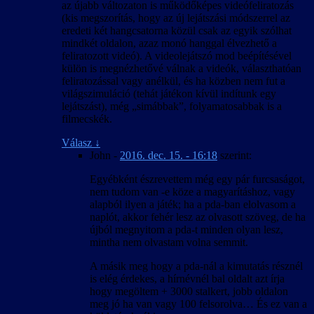
az újabb változaton is működőképes videófeliratozás
(kis megszorítás, hogy az új lejátszási módszerrel az
eredeti két hangcsatorna közül csak az egyik szólhat
mindkét oldalon, azaz monó hanggal élvezhető a
feliratozott videó). A videolejátszó mod beépítésével
külön is megnézhetővé válnak a videók, választhatóan
feliratozással vagy anélkül, és ha közben nem fut a
világszimuláció (tehát játékon kívül indítunk egy
lejátszást), még „simábbak”, folyamatosabbak is a
filmecskék.
Válasz
↓
John
-
2016. dec. 15. - 16:18
szerint:
Egyébként észrevettem még egy pár furcsaságot,
nem tudom van -e köze a magyarításhoz, vagy
alapból ilyen a játék; ha a pda-ban elolvasom a
naplót, akkor fehér lesz az olvasott szöveg, de ha
újból megnyitom a pda-t minden olyan lesz,
mintha nem olvastam volna semmit.
A másik meg hogy a pda-nál a kimutatás résznél
is elég érdekes, a hírnévnél bal oldalt azt írja
hogy megöltem + 3000 stalkert, jobb oldalon
meg jó ha van vagy 100 felsorolva… És ez van a