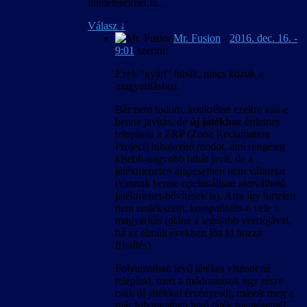
küldetéseknél is…
Válasz
↓
Mr. Fusion
-
2016. dec. 16. -
9:01
szerint:
Ezek “gyári” hibák, nincs közük a
magyarításhoz.
Bár nem tudom, konkrétan ezekre van-e
benne javítás, de
új játékhoz
érdemes
telepíteni a ZRP (Zone Reclamation
Project) hibajavító modot, ami rengeteg
kisebb-nagyobb hibát javít, de a
játékmeneten alapesetben nem változtat
(vannak benne opcionálisan aktiválható
játékmenet-bővítések is). Arra így hirtelen
nem emlékszem, kompatibilis-e vele a
magyarítás (pláne a legújabb verziójával,
ha az elmúlt években jött ki hozzá
frissítés).
Folyamatban levő játékra viszont ne
telepítsd, mert a módosítások egy része
csak új játékkal érvényesül, mások meg a
már folyamatban levő játék mentéseinél