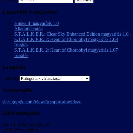
Legutóbbi bejegyzések
Hades II magyarítás 1.0
Állapotjelentés
S.T.A.L.K.E.R.: Clear Sky Enhanced Edition magyarítás 1.0
S.T.A.L.K.E.R. 2: Heart of Chornobyl magyarítás 1.08
frissítés
S.T.A.L.K.E.R. 2: Heart of Chornobyl magyarítás 1.07
frissítés
kategória
kategória
Vésztartalék
sites.google.com/view/ficsoport-download
Elérhetőségeink
mrf_of_vsb@hotmail.com
tsl16b@freemail.hu