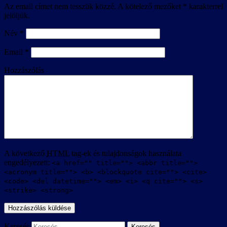
Az email címet nem tesszük közzé.
A kötelező mezőket
*
karakterrel
jelöljük.
Név
*
Email
*
Hozzászólás
A következő
HTML
tag-ek és tulajdonságok használata
engedélyezett:
<a href="" title=""> <abbr title="">
<acronym title=""> <b> <blockquote cite=""> <cite>
<code> <del datetime=""> <em> <i> <q cite=""> <s>
<strike> <strong>
Keresés