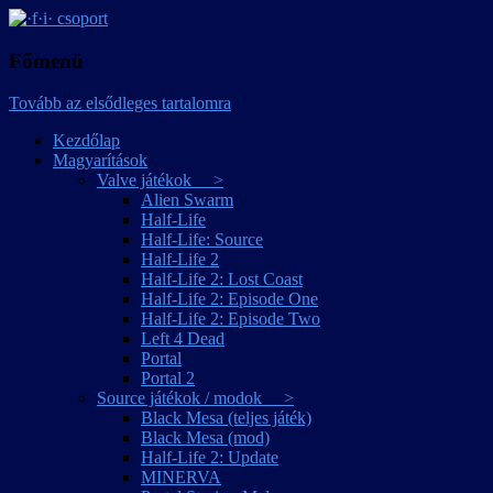
játékmagyarítások
·f·i· csoport
Főmenü
Tovább az elsődleges tartalomra
Kezdőlap
Magyarítások
Valve játékok >
Alien Swarm
Half-Life
Half-Life: Source
Half-Life 2
Half-Life 2: Lost Coast
Half-Life 2: Episode One
Half-Life 2: Episode Two
Left 4 Dead
Portal
Portal 2
Source játékok / modok >
Black Mesa (teljes játék)
Black Mesa (mod)
Half-Life 2: Update
MINERVA