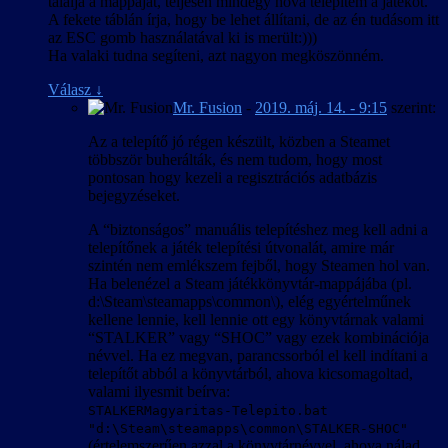
találja a mappáját, teljesen mindegy hova telepítem a játékot.
A fekete táblán írja, hogy be lehet állítani, de az én tudásom itt
az ESC gomb használatával ki is merült:)))
Ha valaki tudna segíteni, azt nagyon megköszönném.
Válasz
↓
Mr. Fusion
-
2019. máj. 14. - 9:15
szerint:
Az a telepítő jó régen készült, közben a Steamet
többször buherálták, és nem tudom, hogy most
pontosan hogy kezeli a regisztrációs adatbázis
bejegyzéseket.
A “biztonságos” manuális telepítéshez meg kell adni a
telepítőnek a játék telepítési útvonalát, amire már
szintén nem emlékszem fejből, hogy Steamen hol van.
Ha belenézel a Steam játékkönyvtár-mappájába (pl.
d:\Steam\steamapps\common\), elég egyértelműnek
kellene lennie, kell lennie ott egy könyvtárnak valami
“STALKER” vagy “SHOC” vagy ezek kombinációja
névvel. Ha ez megvan, parancssorból el kell indítani a
telepítőt abból a könyvtárból, ahova kicsomagoltad,
valami ilyesmit beírva:
STALKERMagyaritas-Telepito.bat
"d:\Steam\steamapps\common\STALKER-SHOC"
(értelemszerűen azzal a könyvtárnévvel, ahova nálad