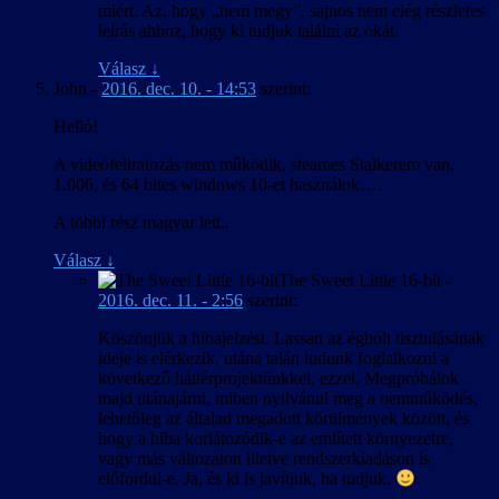
miért. Az, hogy „nem megy”, sajnos nem elég részletes
leírás ahhoz, hogy ki tudjuk találni az okát.
Válasz
↓
John
-
2016. dec. 10. - 14:53
szerint:
Helló!
A videófeliratozás nem működik, steames Stalkerem van,
1.006, és 64 bites windows 10-et használok….
A többi rész magyar lett..
Válasz
↓
The Sweet Little 16-bit
-
2016. dec. 11. - 2:56
szerint:
Köszönjük a hibajelzést. Lassan az égbolt tisztulásának
ideje is elérkezik, utána talán tudunk foglalkozni a
következő háttérprojektünkkel, ezzel. Megpróbálok
majd utánajárni, miben nyilvánul meg a nemműködés,
lehetőleg az általad megadott körülmények között, és
hogy a hiba korlátozódik-e az említett környezetre,
vagy más változaton illetve rendszerkiadáson is
előfordul-e. Ja, és ki is javítjuk, ha tudjuk.