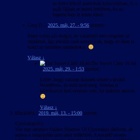
az eleve létező gamedata könyvtárban, és a
saját fájljait se tudná betölteni, ha az
fsgame-ben le lenne tiltva.
Gery D.
-
2025. máj. 27. - 9:56
szerint:
Írtam volna pár dolgot, de valamiért nem engedte az
oldalatok, így inkább csak annyit írok, hogy ez úton is
köszi az önzetlen munkátokat.
Válasz
↓
The Sweet Little 16-bit
-
2025. máj. 29. - 1:53
szerint:
Lehet, hogy valamit linknek nézett a kiváló
WordPress, és attól ijedt meg. Nekem is
közelharcot kell vívnom vele, ha linkelni akarok.
Válasz
↓
Blackbird
-
2019. máj. 13. - 15:00
szerint:
Üdvözletem!:)
Van egy steames Stalker Shadow Of Chernobyl játékom, de
sajnos a magyarítás nem akar működni. A telepítő sosem