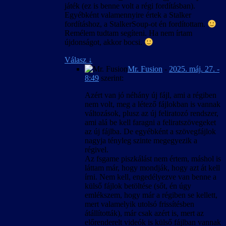
szövegkészlet csak úgy lesz egységes, ha új
játék (ez is benne volt a régi fordításban).
játékot indítunk, és nem váltunk nyelvet
Egyébként valamennyire értek a Stalker
közben.
fordításhoz, a StalkerSoup-ot én fordítottam.
Remélem tudtam segíteni. Ha nem írtam
újdonságot, akkor bocsi.
Válasz
↓
Mr. Fusion
-
2025. máj. 27. -
8:49
szerint:
Azért van jó néhány új fájl, ami a régiben
nem volt, meg a létező fájlokban is vannak
változások, plusz az új feliratozó rendszer,
ami alá be kell faragni a feliratszövegeket
az új fájlba. De egyébként a szövegfájlok
nagyja tényleg szinte megegyezik a
régivel.
Az fsgame piszkálást nem értem, máshol is
láttam már, hogy mondják, hogy azt át kell
írni. Nem kell, engedélyezve van benne a
külső fájlok betöltése (sőt, én úgy
emlékszem, hogy már a régiben se kellett,
mert valamelyik utolsó frissítésben
átállították), már csak azért is, mert az
előrenderelt videók is külső fájlban vannak