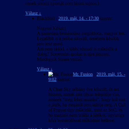
ennek semmi nyomát nem látom sajnos.)
Válasz
↓
Blackbird
-
2019. máj. 14. - 17:30
szerint:
Nagyon Köszi:)
A gamedata bemásolása megoldotta, magyar lett.
Legalább is a próba sikerült, remélem később
sem lesz gond.
Azt nem tudod, a többi résznél is működik a
dolog? Szeretném azokat is újra játszani.
Mindegyik Steam verzió.
Válasz
↓
Mr. Fusion
-
2019. máj. 15. -
9:02
szerint:
A Clear Sky néhány éve készült, és azt
hiszem, annak már olyan telepítője van,
aminek “meg lehet mutatni”, hogy hol van
a játék, ha magától nem találja meg. A Call
of Pripyat úgy működik, mint az SoC, és
ha magától nem találja a játékot, ugyanigy
kézi bemásolással működnie kellene.