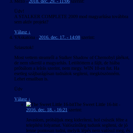
Mezo
-
2018. dec. 29. - 11:06
szerint:
Üdv!
A STALKER COMPLETE 2009 mod magyarítása továbbra
sem aktív projekt?
Válasz
↓
VAskatona
-
2016. dec. 17. - 14:08
szerint:
Sziasztok!
Most vettem steamről a Stalker Shadow of Chernobyl játékot,
de nem sikerül a magyarítás. Letöltöttem a fájlt, de hiába
próbálom a leírás szerint, nem megy. WIN 10-en fut. Ha
esetleg szájbarágósan tudnátok segíteni, megköszönném.
Lehet emailban is.
Üdv
Válasz
↓
The Sweet Little 16-bit
-
2016. dec. 18. - 16:21
szerint:
Javaslom, próbáljuk meg kideríteni, hol csúszik félre a
telepítési folyamat. Valószínűleg tudunk segíteni, de jó
lenne pontosan tudni, melyik lépés nem valósul meg, és