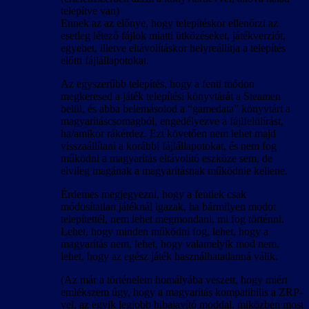
telepítve van)
Ennek az az előnye, hogy telepítéskor ellenőrzi az
esetleg létező fájlok miatti ütközéseket, játékverziót,
egyebet, illetve eltávolításkor helyreállítja a telepítés
előtti fájlállapotokat.
Az egyszerűbb telepítés, hogy a fenti módon
megkeresed a játék telepítési könyvtárát a Steamen
belül, és abba belemásolod a “gamedata” könyvtárt a
magyarításcsomagból, engedélyezve a fájlfelülírást,
ha/amikor rákérdez. Ezt követően nem lehet majd
visszaállítani a korábbi fájlállapotokat, és nem fog
működni a magyarítás eltávolító eszköze sem, de
elvileg magának a magyarításnak működnie kellene.
Érdemes megjegyezni, hogy a fentiek csak
módosítatlan játéknál igazak, ha bármilyen modot
telepítettél, nem lehet megmondani, mi fog történni.
Lehet, hogy minden működni fog, lehet, hogy a
magyarítás nem, lehet, hogy valamelyik mod nem,
lehet, hogy az egész játék használhatatlanná válik.
(Az már a történelem homályába veszett, hogy miért
emlékszem úgy, hogy a magyarítás kompatibilis a ZRP-
vel, az egyik legjobb hibajavító moddal, miközben most