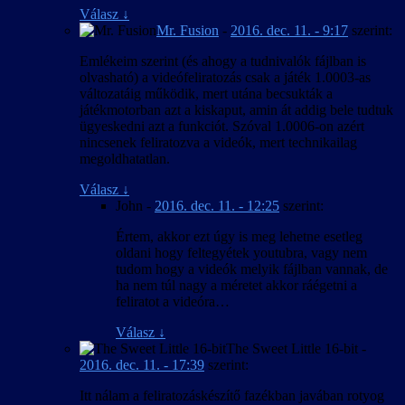
Válasz
↓
Mr. Fusion
-
2016. dec. 11. - 9:17
szerint:
Emlékeim szerint (és ahogy a tudnivalók fájlban is
olvasható) a videófeliratozás csak a játék 1.0003-as
változatáig működik, mert utána becsukták a
játékmotorban azt a kiskaput, amin át addig bele tudtuk
ügyeskedni azt a funkciót. Szóval 1.0006-on azért
nincsenek feliratozva a videók, mert technikailag
megoldhatatlan.
Válasz
↓
John
-
2016. dec. 11. - 12:25
szerint:
Értem, akkor ezt úgy is meg lehetne esetleg
oldani hogy feltegyétek youtubra, vagy nem
tudom hogy a videók melyik fájlban vannak, de
ha nem túl nagy a méretet akkor ráégetni a
feliratot a videóra…
Válasz
↓
The Sweet Little 16-bit
-
2016. dec. 11. - 17:39
szerint:
Itt nálam a feliratozáskészítő fazékban javában rotyog