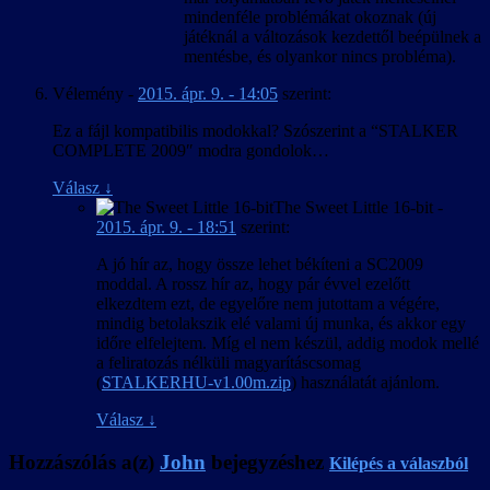
mindenféle problémákat okoznak (új
játéknál a változások kezdettől beépülnek a
mentésbe, és olyankor nincs probléma).
Vélemény
-
2015. ápr. 9. - 14:05
szerint:
Ez a fájl kompatibilis modokkal? Szószerint a “STALKER
COMPLETE 2009″ modra gondolok…
Válasz
↓
The Sweet Little 16-bit
-
2015. ápr. 9. - 18:51
szerint:
A jó hír az, hogy össze lehet békíteni a SC2009
moddal. A rossz hír az, hogy pár évvel ezelőtt
elkezdtem ezt, de egyelőre nem jutottam a végére,
mindig betolakszik elé valami új munka, és akkor egy
időre elfelejtem. Míg el nem készül, addig modok mellé
a feliratozás nélküli magyarításcsomag
(
STALKERHU-v1.00m.zip
) használatát ajánlom.
Válasz
↓
Hozzászólás a(z)
John
bejegyzéshez
Kilépés a válaszból