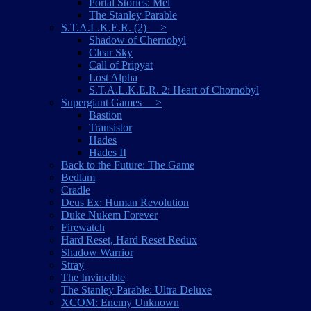
Portal Stories: Mel
The Stanley Parable
S.T.A.L.K.E.R. (2) >
Shadow of Chernobyl
Clear Sky
Call of Pripyat
Lost Alpha
S.T.A.L.K.E.R. 2: Heart of Chornobyl
Supergiant Games >
Bastion
Transistor
Hades
Hades II
Back to the Future: The Game
Bedlam
Cradle
Deus Ex: Human Revolution
Duke Nukem Forever
Firewatch
Hard Reset, Hard Reset Redux
Shadow Warrior
Stray
The Invincible
The Stanley Parable: Ultra Deluxe
XCOM: Enemy Unknown