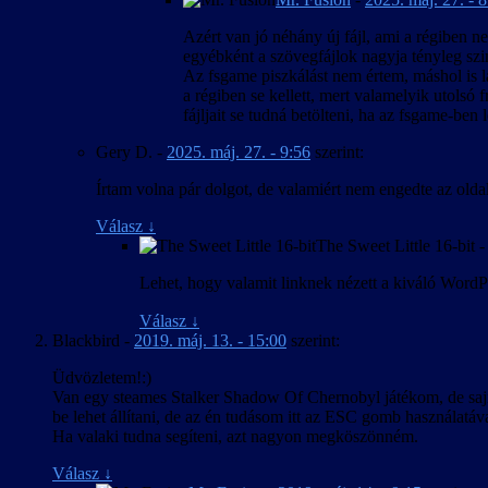
Azért van jó néhány új fájl, ami a régiben ne
egyébként a szövegfájlok nagyja tényleg szi
Az fsgame piszkálást nem értem, máshol is l
a régiben se kellett, mert valamelyik utolsó f
fájljait se tudná betölteni, ha az fsgame-ben l
Gery D.
-
2025. máj. 27. - 9:56
szerint:
Írtam volna pár dolgot, de valamiért nem engedte az olda
Válasz
↓
The Sweet Little 16-bit
Lehet, hogy valamit linknek nézett a kiváló WordPr
Válasz
↓
Blackbird
-
2019. máj. 13. - 15:00
szerint:
Üdvözletem!:)
Van egy steames Stalker Shadow Of Chernobyl játékom, de sajnos
be lehet állítani, de az én tudásom itt az ESC gomb használatával
Ha valaki tudna segíteni, azt nagyon megköszönném.
Válasz
↓