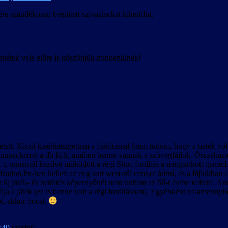
bban olvasható.
re szándékosan beépített szívatásokat kikerülni.
ó.
enétek vele előre is köszönjük mindenkinek!
 ellenére előfordulhatnak felirat-időzítési hibák bizonyos esetekben, kü
át és nem megfelelő viselkedését, a felirattal lejátszott videók közben a
pján készült.
ételt. Kicsit kísérletezgettem a fordítással (nem tudom, hogy a tietek 
00-ás változattal is.
ackerrel a db fájlt, amiben benne vannak a szövegfájlok. Összehasonlítá
m befolyásolja, de a betöltött játékban előfordulhatnak anomáliák a neve
h-t, onnantól kezdve működött a régi Shoc fordítás a megszokott gamedata
a megszerzett rejtekhely-leírások belekerülnek a kimentett játékállásba.
ization.ltx-ben kellett az eng sort west-ről cent-re átírni, és a fájl
új játék- és betöltés képernyőnél nem tudtam az őű-t életre kelteni. A
álja a játék (ez is benne volt a régi fordításban). Egyébként valamennyir
t, akkor bocsi.
8:49
szerint: