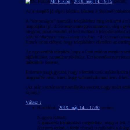
Mr. Fusion
-
2019. máj. 14. - 9:15
szerint:
Az a telepítő jó régen készült, közben a Steamet többszö
A “biztonságos” manuális telepítéshez meg kell adni a te
mappájába (pl. d:\Steam\steamapps\common\), elég egy
megvan, parancssorból el kell indítani a telepítőt abból 
STALKERMagyaritas-Telepito.bat "d:\Steam\stea
Ennek az az előnye, hogy telepítéskor ellenőrzi az esetleg lé
Az egyszerűbb telepítés, hogy a fenti módon megkeresed 
fájlfelülírást, ha/amikor rákérdez. Ezt követően nem lehe
működnie kellene.
Érdemes megjegyezni, hogy a fentiek csak módosítatlan j
magyarítás nem, lehet, hogy valamelyik mod nem, lehet, h
(Az már a történelem homályába veszett, hogy miért em
sajnos.)
Válasz
↓
Blackbird
-
2019. máj. 14. - 17:30
szerint:
Nagyon Köszi:)
A gamedata bemásolása megoldotta, magyar lett. L
Azt nem tudod, a többi résznél is működik a dolog