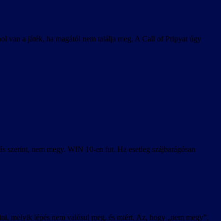
l van a játék, ha magától nem találja meg. A Call of Pripyat úgy
írás szerint, nem megy. WIN 10-en fut. Ha esetleg szájbarágósan
 tudni, melyik lépés nem valósul meg, és miért. Az, hogy „nem megy”,