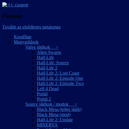
játékmagyarítások
·f·i· csoport
Főmenü
Tovább az elsődleges tartalomra
Kezdőlap
Magyarítások
Valve játékok >
Alien Swarm
Half-Life
Half-Life: Source
Half-Life 2
Half-Life 2: Lost Coast
Half-Life 2: Episode One
Half-Life 2: Episode Two
Left 4 Dead
Portal
Portal 2
Source játékok / modok >
Black Mesa (teljes játék)
Black Mesa (mod)
Half-Life 2: Update
MINERVA