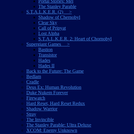
Portal Stories: Mel
The Stanley Parable
S.T.A.L.K.E.R. (2) >
Shadow of Chernobyl
Clear Sky
Call of Pripyat
Lost Alpha
S.T.A.L.K.E.R. 2: Heart of Chornobyl
Supergiant Games >
Bastion
Transistor
Hades
Hades II
Back to the Future: The Game
Bedlam
Cradle
Deus Ex: Human Revolution
Duke Nukem Forever
Firewatch
Hard Reset, Hard Reset Redux
Shadow Warrior
Stray
The Invincible
The Stanley Parable: Ultra Deluxe
XCOM: Enemy Unknown