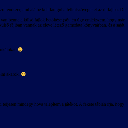
ó rendszer, ami alá be kell faragni a feliratszövegeket az új fájlba. De
 van benne a külső fájlok betöltése (sőt, én úgy emlékszem, hogy már
is külső fájlban vannak az eleve létező gamedata könyvtárban, és a saját
unkátokat.
elni akarok.
eljesen mindegy hova telepítem a játékot. A fekete táblán írja, hogy