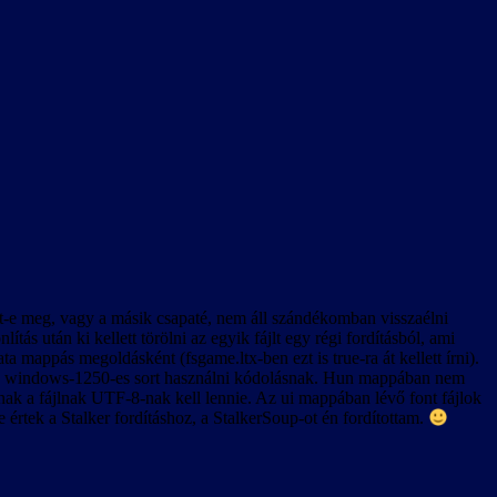
lönösen a rendszerindítás utáni első videó lejátszásakor.
z Esc billentyű le van tiltva, tehát (a játék bevezető videóját kivéve)
volt-e meg, vagy a másik csapaté, nem áll szándékomban visszaélni
s után ki kellett törölni az egyik fájlt egy régi fordításból, ami
k körül is. Ennek oka valószínűleg az lehet, hogy az új játék
 mappás megoldásként (fsgame.ltx-ben ezt is true-ra át kellett írni).
 A szövegkészlet csak úgy lesz egységes, ha új játékot indítunk, és
okban a windows-1250-es sort használni kódolásnak. Hun mappában nem
nnak a fájlnak UTF-8-nak kell lennie. Az ui mappában lévő font fájlok
e értek a Stalker fordításhoz, a StalkerSoup-ot én fordítottam.