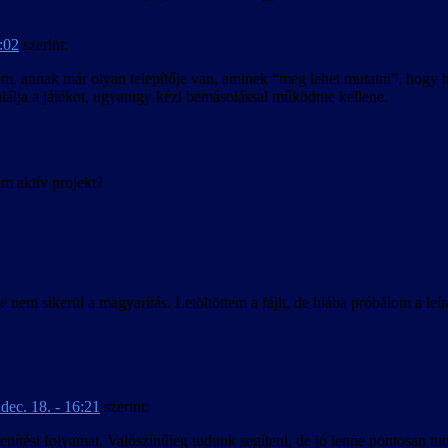
9:02
szerint:
em, annak már olyan telepítője van, aminek “meg lehet mutatni”, hogy ho
álja a játékot, ugyanigy kézi bemásolással működnie kellene.
aktív projekt?
 nem sikerül a magyarítás. Letöltöttem a fájlt, de hiába próbálom a le
dec. 18. - 16:21
szerint:
elepítési folyamat. Valószínűleg tudunk segíteni, de jó lenne pontosan