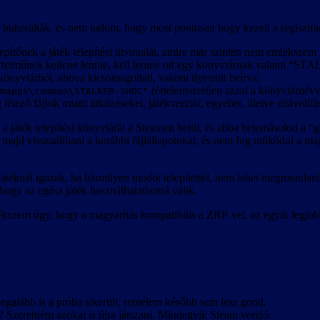
r buherálták, és nem tudom, hogy most pontosan hogy kezeli a regisztrá
lepítőnek a játék telepítési útvonalát, amire már szintén nem emléksze
értelműnek kellene lennie, kell lennie ott egy könyvtárnak valami 
a könyvtárból, ahova kicsomagoltad, valami ilyesmit beírva:
(értelemszerűen azzal a könyvtárnévve
mapps\common\STALKER-SHOC"
tező fájlok miatti ütközéseket, játékverziót, egyebet, illetve eltávolításko
a játék telepítési könyvtárát a Steamen belül, és abba belemásolod a
t majd visszaállítani a korábbi fájlállapotokat, és nem fog működni a m
átéknál igazak, ha bármilyen modot telepítettél, nem lehet megmondani
ogy az egész játék használhatatlanná válik.
lékszem úgy, hogy a magyarítás kompatibilis a ZRP-vel, az egyik leg
egalább is a próba sikerült, remélem később sem lesz gond.
? Szeretném azokat is újra játszani. Mindegyik Steam verzió.