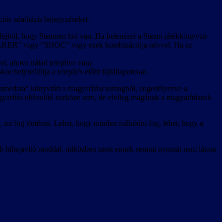
ciós adatbázis bejegyzéseket.
m fejből, hogy Steamen hol van. Ha belenézel a Steam játékkönyvtár-
“STALKER” vagy “SHOC” vagy ezek kombinációja névvel. Ha ez
l, ahova nálad telepítve van)
r helyreállítja a telepítés előtti fájlállapotokat.
 “gamedata” könyvtárt a magyarításcsomagból, engedélyezve a
agyarítás eltávolító eszköze sem, de elvileg magának a magyarításnak
, mi fog történni. Lehet, hogy minden működni fog, lehet, hogy a
jobb hibajavító moddal, miközben most ennek semmi nyomát nem látom