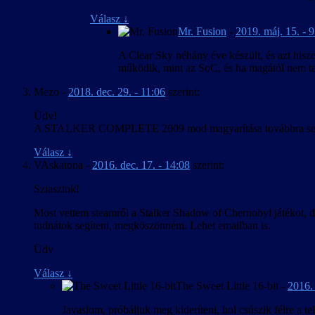
Válasz
↓
Mr. Fusion
-
2019. máj. 15. - 
A Clear Sky néhány éve készült, és azt hisz
működik, mint az SoC, és ha magától nem tal
Mezo
-
2018. dec. 29. - 11:06
szerint:
Üdv!
A STALKER COMPLETE 2009 mod magyarítása továbbra sem 
Válasz
↓
VAskatona
-
2016. dec. 17. - 14:08
szerint:
Sziasztok!
Most vettem steamről a Stalker Shadow of Chernobyl játékot, de
tudnátok segíteni, megköszönném. Lehet emailban is.
Üdv
Válasz
↓
The Sweet Little 16-bit
-
2016. 
Javaslom, próbáljuk meg kideríteni, hol csúszik félre a t