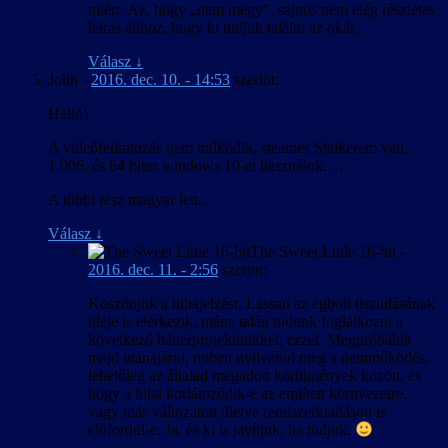
miért. Az, hogy „nem megy”, sajnos nem elég részletes
leírás ahhoz, hogy ki tudjuk találni az okát.
Válasz
↓
John
-
2016. dec. 10. - 14:53
szerint:
Helló!
A videófeliratozás nem működik, steames Stalkerem van,
1.006, és 64 bites windows 10-et használok….
A többi rész magyar lett..
Válasz
↓
The Sweet Little 16-bit
-
2016. dec. 11. - 2:56
szerint:
Köszönjük a hibajelzést. Lassan az égbolt tisztulásának
ideje is elérkezik, utána talán tudunk foglalkozni a
következő háttérprojektünkkel, ezzel. Megpróbálok
majd utánajárni, miben nyilvánul meg a nemműködés,
lehetőleg az általad megadott körülmények között, és
hogy a hiba korlátozódik-e az említett környezetre,
vagy más változaton illetve rendszerkiadáson is
előfordul-e. Ja, és ki is javítjuk, ha tudjuk.