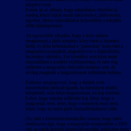
telepítve van)
Ennek az az előnye, hogy telepítéskor ellenőrzi az
esetleg létező fájlok miatti ütközéseket, játékverziót,
egyebet, illetve eltávolításkor helyreállítja a telepítés
előtti fájlállapotokat.
Az egyszerűbb telepítés, hogy a fenti módon
megkeresed a játék telepítési könyvtárát a Steamen
belül, és abba belemásolod a “gamedata” könyvtárt a
magyarításcsomagból, engedélyezve a fájlfelülírást,
ha/amikor rákérdez. Ezt követően nem lehet majd
visszaállítani a korábbi fájlállapotokat, és nem fog
működni a magyarítás eltávolító eszköze sem, de
elvileg magának a magyarításnak működnie kellene.
Érdemes megjegyezni, hogy a fentiek csak
módosítatlan játéknál igazak, ha bármilyen modot
telepítettél, nem lehet megmondani, mi fog történni.
Lehet, hogy minden működni fog, lehet, hogy a
magyarítás nem, lehet, hogy valamelyik mod nem,
lehet, hogy az egész játék használhatatlanná válik.
(Az már a történelem homályába veszett, hogy miért
emlékszem úgy, hogy a magyarítás kompatibilis a ZRP-
vel, az egyik legjobb hibajavító moddal, miközben most