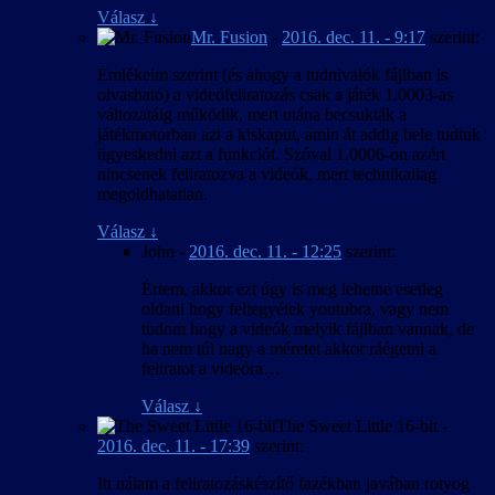
Válasz
↓
Mr. Fusion
-
2016. dec. 11. - 9:17
szerint:
Emlékeim szerint (és ahogy a tudnivalók fájlban is
olvasható) a videófeliratozás csak a játék 1.0003-as
változatáig működik, mert utána becsukták a
játékmotorban azt a kiskaput, amin át addig bele tudtuk
ügyeskedni azt a funkciót. Szóval 1.0006-on azért
nincsenek feliratozva a videók, mert technikailag
megoldhatatlan.
Válasz
↓
John
-
2016. dec. 11. - 12:25
szerint:
Értem, akkor ezt úgy is meg lehetne esetleg
oldani hogy feltegyétek youtubra, vagy nem
tudom hogy a videók melyik fájlban vannak, de
ha nem túl nagy a méretet akkor ráégetni a
feliratot a videóra…
Válasz
↓
The Sweet Little 16-bit
-
2016. dec. 11. - 17:39
szerint:
Itt nálam a feliratozáskészítő fazékban javában rotyog