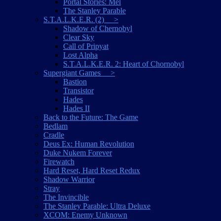
Portal Stories: Mel
The Stanley Parable
S.T.A.L.K.E.R. (2) >
Shadow of Chernobyl
Clear Sky
Call of Pripyat
Lost Alpha
S.T.A.L.K.E.R. 2: Heart of Chornobyl
Supergiant Games >
Bastion
Transistor
Hades
Hades II
Back to the Future: The Game
Bedlam
Cradle
Deus Ex: Human Revolution
Duke Nukem Forever
Firewatch
Hard Reset, Hard Reset Redux
Shadow Warrior
Stray
The Invincible
The Stanley Parable: Ultra Deluxe
XCOM: Enemy Unknown