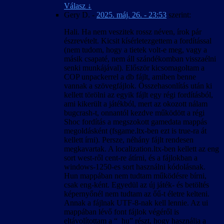
eredményező paraméterek.
Válasz
↓
A 4:3-tól eltérő képarány okozta hibák javítva.
Gery D.
-
2025. máj. 26. - 23:53
szerint:
A kimerítő módszerkeresés és sokszori
kipróbálás ellenére előfordulhatnak felirat-
Hali. Ha nem veszitek rossz néven, írok pár
időzítési hibák bizonyos esetekben, különösen
észrevételt. Kicsit kísérletezgettem a fordítással
a rendszerindítás utáni első videó
(nem tudom, hogy a tietek volt-e meg, vagy a
lejátszásakor.
másik csapaté, nem áll szándékomban visszaélni
Hogy elkerüljük a játék váratlan kilépését,
senki munkájával). Először kicsomagoltam a
fagyását és nem megfelelő viselkedését, a
COP unpackerrel a db fájlt, amiben benne
felirattal lejátszott videók közben az Esc
vannak a szövegfájlok. Összehasonlítás után ki
billentyű le van tiltva, tehát (a játék bevezető
kellett törölni az egyik fájlt egy régi fordításból,
videóját kivéve) nem lehet őket leállítani.
ami kikerült a játékból, mert az okozott nálam
bugcrash-t, onnantól kezdve működött a régi
2007. április 25. – v1.00
Shoc fordítás a megszokott gamedata mappás
A magyar szöveg a játék 1.0001-es változata
megoldásként (fsgame.ltx-ben ezt is true-ra át
alapján készült.
kellett írni). Persze, néhány fájlt rendesen
Igyekeztünk megőrizni a hibamentességet az
megkavartak. A localization.ltx-ben kellett az eng
1.0000-ás változattal is.
sort west-ről cent-re átírni, és a fájlokban a
Ez a honosítás a játékállások betölthetőségét
windows-1250-es sort használni kódolásnak.
nem befolyásolja, de a betöltött játékban
Hun mappában nem tudtam működésre bírni,
előfordulhatnak anomáliák a nevek körül is.
csak eng-ként. Egyedül az új játék- és betöltés
Ennek oka valószínűleg az lehet, hogy az új
képernyőnél nem tudtam az őű-t életre kelteni.
játék kezdésekor érvényes nyelven kiosztott
Annak a fájlnak UTF-8-nak kell lennie. Az ui
névsor és a megszerzett rejtekhely-leírások
mappában lévő font fájlok végéről is
belekerülnek a kimentett játékállásba. A
eltávolítottam a “_hu” részt, hogy használja a