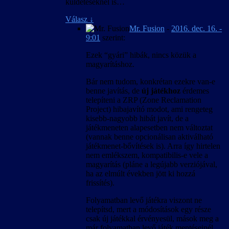
küldetéseknél is…
Válasz
↓
Mr. Fusion
-
2016. dec. 16. -
9:01
szerint:
Ezek “gyári” hibák, nincs közük a
magyarításhoz.
Bár nem tudom, konkrétan ezekre van-e
benne javítás, de
új játékhoz
érdemes
telepíteni a ZRP (Zone Reclamation
Project) hibajavító modot, ami rengeteg
kisebb-nagyobb hibát javít, de a
játékmeneten alapesetben nem változtat
(vannak benne opcionálisan aktiválható
játékmenet-bővítések is). Arra így hirtelen
nem emlékszem, kompatibilis-e vele a
magyarítás (pláne a legújabb verziójával,
ha az elmúlt években jött ki hozzá
frissítés).
Folyamatban levő játékra viszont ne
telepítsd, mert a módosítások egy része
csak új játékkal érvényesül, mások meg a
már folyamatban levő játék mentéseinél