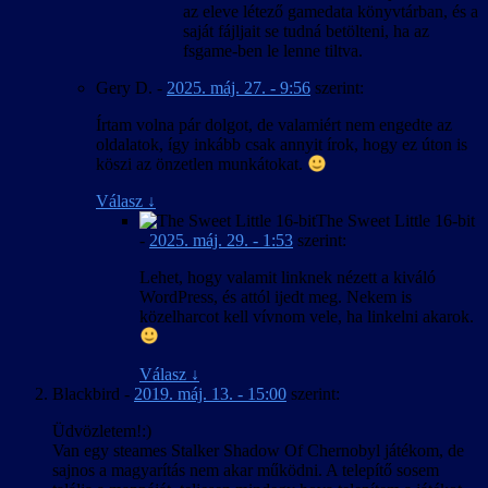
az eleve létező gamedata könyvtárban, és a
saját fájljait se tudná betölteni, ha az
fsgame-ben le lenne tiltva.
Gery D.
-
2025. máj. 27. - 9:56
szerint:
Írtam volna pár dolgot, de valamiért nem engedte az
oldalatok, így inkább csak annyit írok, hogy ez úton is
köszi az önzetlen munkátokat.
Válasz
↓
The Sweet Little 16-bit
-
2025. máj. 29. - 1:53
szerint:
Lehet, hogy valamit linknek nézett a kiváló
WordPress, és attól ijedt meg. Nekem is
közelharcot kell vívnom vele, ha linkelni akarok.
Válasz
↓
Blackbird
-
2019. máj. 13. - 15:00
szerint:
Üdvözletem!:)
Van egy steames Stalker Shadow Of Chernobyl játékom, de
sajnos a magyarítás nem akar működni. A telepítő sosem