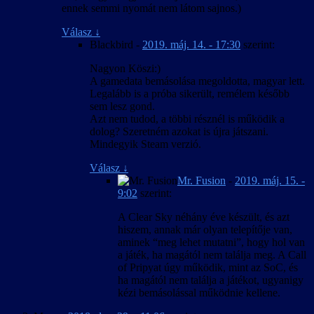
ennek semmi nyomát nem látom sajnos.)
Válasz
↓
Blackbird
-
2019. máj. 14. - 17:30
szerint:
Nagyon Köszi:)
A gamedata bemásolása megoldotta, magyar lett.
Legalább is a próba sikerült, remélem később
sem lesz gond.
Azt nem tudod, a többi résznél is működik a
dolog? Szeretném azokat is újra játszani.
Mindegyik Steam verzió.
Válasz
↓
Mr. Fusion
-
2019. máj. 15. -
9:02
szerint:
A Clear Sky néhány éve készült, és azt
hiszem, annak már olyan telepítője van,
aminek “meg lehet mutatni”, hogy hol van
a játék, ha magától nem találja meg. A Call
of Pripyat úgy működik, mint az SoC, és
ha magától nem találja a játékot, ugyanigy
kézi bemásolással működnie kellene.