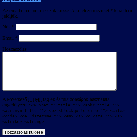
Az email címet nem tesszük közzé.
A kötelező mezőket
*
karakterrel
jelöljük.
Név
*
Email
*
Hozzászólás
A következő
HTML
tag-ek és tulajdonságok használata
engedélyezett:
<a href="" title=""> <abbr title="">
<acronym title=""> <b> <blockquote cite=""> <cite>
<code> <del datetime=""> <em> <i> <q cite=""> <s>
<strike> <strong>