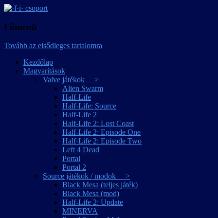
játékmagyarítások
·f·i· csoport
Főmenü
Tovább az elsődleges tartalomra
Kezdőlap
Magyarítások
Valve játékok >
Alien Swarm
Half-Life
Half-Life: Source
Half-Life 2
Half-Life 2: Lost Coast
Half-Life 2: Episode One
Half-Life 2: Episode Two
Left 4 Dead
Portal
Portal 2
Source játékok / modok >
Black Mesa (teljes játék)
Black Mesa (mod)
Half-Life 2: Update
MINERVA