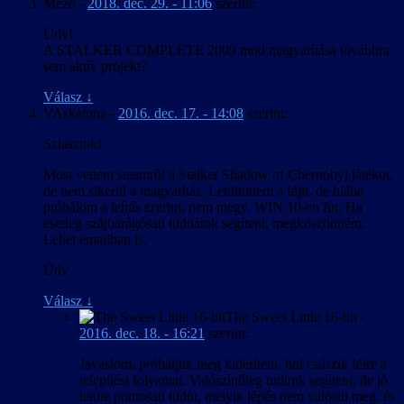
Mezo
-
2018. dec. 29. - 11:06
szerint:
Üdv!
A STALKER COMPLETE 2009 mod magyarítása továbbra
sem aktív projekt?
Válasz
↓
VAskatona
-
2016. dec. 17. - 14:08
szerint:
Sziasztok!
Most vettem steamről a Stalker Shadow of Chernobyl játékot,
de nem sikerül a magyarítás. Letöltöttem a fájlt, de hiába
próbálom a leírás szerint, nem megy. WIN 10-en fut. Ha
esetleg szájbarágósan tudnátok segíteni, megköszönném.
Lehet emailban is.
Üdv
Válasz
↓
The Sweet Little 16-bit
-
2016. dec. 18. - 16:21
szerint:
Javaslom, próbáljuk meg kideríteni, hol csúszik félre a
telepítési folyamat. Valószínűleg tudunk segíteni, de jó
lenne pontosan tudni, melyik lépés nem valósul meg, és