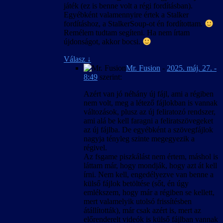
szövegkészlet csak úgy lesz egységes, ha új
játék (ez is benne volt a régi fordításban).
játékot indítunk, és nem váltunk nyelvet
Egyébként valamennyire értek a Stalker
közben.
fordításhoz, a StalkerSoup-ot én fordítottam.
Remélem tudtam segíteni. Ha nem írtam
újdonságot, akkor bocsi.
Válasz
↓
Mr. Fusion
-
2025. máj. 27. -
8:49
szerint:
Azért van jó néhány új fájl, ami a régiben
nem volt, meg a létező fájlokban is vannak
változások, plusz az új feliratozó rendszer,
ami alá be kell faragni a feliratszövegeket
az új fájlba. De egyébként a szövegfájlok
nagyja tényleg szinte megegyezik a
régivel.
Az fsgame piszkálást nem értem, máshol is
láttam már, hogy mondják, hogy azt át kell
írni. Nem kell, engedélyezve van benne a
külső fájlok betöltése (sőt, én úgy
emlékszem, hogy már a régiben se kellett,
mert valamelyik utolsó frissítésben
átállították), már csak azért is, mert az
előrenderelt videók is külső fájlban vannak