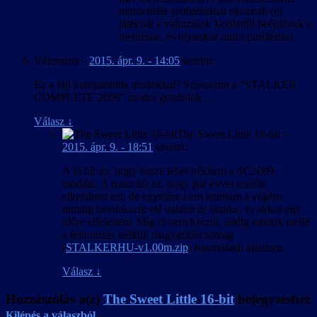
mindenféle problémákat okoznak (új
játéknál a változások kezdettől beépülnek a
mentésbe, és olyankor nincs probléma).
Vélemény
-
2015. ápr. 9. - 14:05
szerint:
Ez a fájl kompatibilis modokkal? Szószerint a “STALKER
COMPLETE 2009″ modra gondolok…
Válasz
↓
The Sweet Little 16-bit
-
2015. ápr. 9. - 18:51
szerint:
A jó hír az, hogy össze lehet békíteni a SC2009
moddal. A rossz hír az, hogy pár évvel ezelőtt
elkezdtem ezt, de egyelőre nem jutottam a végére,
mindig betolakszik elé valami új munka, és akkor egy
időre elfelejtem. Míg el nem készül, addig modok mellé
a feliratozás nélküli magyarításcsomag
(
STALKERHU-v1.00m.zip
) használatát ajánlom.
Válasz
↓
Hozzászólás a(z)
The Sweet Little 16-bit
bejegyzéshez
Kilépés a válaszból