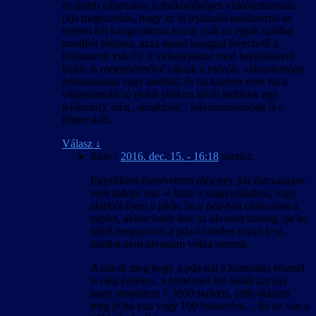
az újabb változaton is működőképes videófeliratozás
(kis megszorítás, hogy az új lejátszási módszerrel az
eredeti két hangcsatorna közül csak az egyik szólhat
mindkét oldalon, azaz monó hanggal élvezhető a
feliratozott videó). A videolejátszó mod beépítésével
külön is megnézhetővé válnak a videók, választhatóan
feliratozással vagy anélkül, és ha közben nem fut a
világszimuláció (tehát játékon kívül indítunk egy
lejátszást), még „simábbak”, folyamatosabbak is a
filmecskék.
Válasz
↓
John
-
2016. dec. 15. - 16:18
szerint:
Egyébként észrevettem még egy pár furcsaságot,
nem tudom van -e köze a magyarításhoz, vagy
alapból ilyen a játék; ha a pda-ban elolvasom a
naplót, akkor fehér lesz az olvasott szöveg, de ha
újból megnyitom a pda-t minden olyan lesz,
mintha nem olvastam volna semmit.
A másik meg hogy a pda-nál a kimutatás résznél
is elég érdekes, a hírnévnél bal oldalt azt írja
hogy megöltem + 3000 stalkert, jobb oldalon
meg jó ha van vagy 100 felsorolva… És ez van a