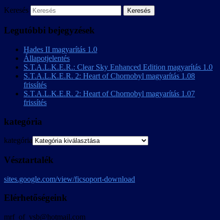
Keresés
Legutóbbi bejegyzések
Hades II magyarítás 1.0
Állapotjelentés
S.T.A.L.K.E.R.: Clear Sky Enhanced Edition magyarítás 1.0
S.T.A.L.K.E.R. 2: Heart of Chornobyl magyarítás 1.08
frissítés
S.T.A.L.K.E.R. 2: Heart of Chornobyl magyarítás 1.07
frissítés
kategória
kategória
Vésztartalék
sites.google.com/view/ficsoport-download
Elérhetőségeink
mrf_of_vsb@hotmail.com