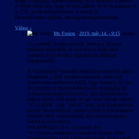
találja a mappáját, teljesen mindegy hova telepítem a játékot.
A fekete táblán írja, hogy be lehet állítani, de az én tudásom itt
az ESC gomb használatával ki is merült:)))
Ha valaki tudna segíteni, azt nagyon megköszönném.
Válasz
↓
Mr. Fusion
-
2019. máj. 14. - 9:15
szerint:
Az a telepítő jó régen készült, közben a Steamet
többször buherálták, és nem tudom, hogy most
pontosan hogy kezeli a regisztrációs adatbázis
bejegyzéseket.
A “biztonságos” manuális telepítéshez meg kell adni a
telepítőnek a játék telepítési útvonalát, amire már
szintén nem emlékszem fejből, hogy Steamen hol van.
Ha belenézel a Steam játékkönyvtár-mappájába (pl.
d:\Steam\steamapps\common\), elég egyértelműnek
kellene lennie, kell lennie ott egy könyvtárnak valami
“STALKER” vagy “SHOC” vagy ezek kombinációja
névvel. Ha ez megvan, parancssorból el kell indítani a
telepítőt abból a könyvtárból, ahova kicsomagoltad,
valami ilyesmit beírva:
STALKERMagyaritas-Telepito.bat
"d:\Steam\steamapps\common\STALKER-SHOC"
(értelemszerűen azzal a könyvtárnévvel, ahova nálad