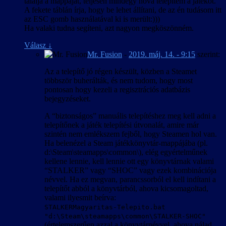
találja a mappáját, teljesen mindegy hova telepítem a játékot.
A fekete táblán írja, hogy be lehet állítani, de az én tudásom itt
az ESC gomb használatával ki is merült:)))
Ha valaki tudna segíteni, azt nagyon megköszönném.
Válasz
↓
Mr. Fusion
-
2019. máj. 14. - 9:15
szerint:
Az a telepítő jó régen készült, közben a Steamet
többször buherálták, és nem tudom, hogy most
pontosan hogy kezeli a regisztrációs adatbázis
bejegyzéseket.
A “biztonságos” manuális telepítéshez meg kell adni a
telepítőnek a játék telepítési útvonalát, amire már
szintén nem emlékszem fejből, hogy Steamen hol van.
Ha belenézel a Steam játékkönyvtár-mappájába (pl.
d:\Steam\steamapps\common\), elég egyértelműnek
kellene lennie, kell lennie ott egy könyvtárnak valami
“STALKER” vagy “SHOC” vagy ezek kombinációja
névvel. Ha ez megvan, parancssorból el kell indítani a
telepítőt abból a könyvtárból, ahova kicsomagoltad,
valami ilyesmit beírva:
STALKERMagyaritas-Telepito.bat
"d:\Steam\steamapps\common\STALKER-SHOC"
(értelemszerűen azzal a könyvtárnévvel, ahova nálad