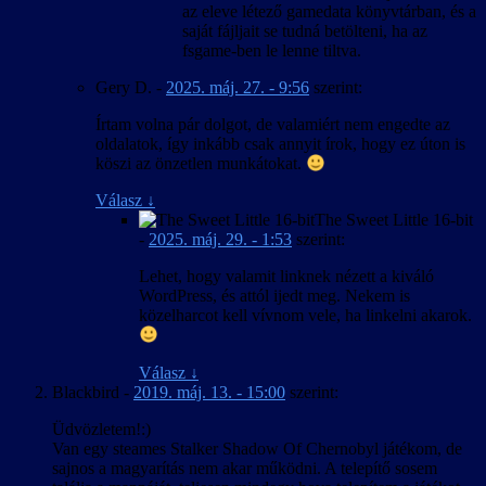
az eleve létező gamedata könyvtárban, és a
saját fájljait se tudná betölteni, ha az
fsgame-ben le lenne tiltva.
Gery D.
-
2025. máj. 27. - 9:56
szerint:
Írtam volna pár dolgot, de valamiért nem engedte az
oldalatok, így inkább csak annyit írok, hogy ez úton is
köszi az önzetlen munkátokat.
Válasz
↓
The Sweet Little 16-bit
-
2025. máj. 29. - 1:53
szerint:
Lehet, hogy valamit linknek nézett a kiváló
WordPress, és attól ijedt meg. Nekem is
közelharcot kell vívnom vele, ha linkelni akarok.
Válasz
↓
Blackbird
-
2019. máj. 13. - 15:00
szerint:
Üdvözletem!:)
Van egy steames Stalker Shadow Of Chernobyl játékom, de
sajnos a magyarítás nem akar működni. A telepítő sosem