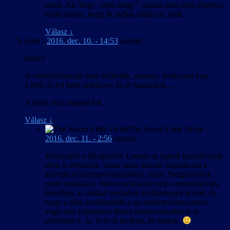
miért. Az, hogy „nem megy”, sajnos nem elég részletes
leírás ahhoz, hogy ki tudjuk találni az okát.
Válasz
↓
John
-
2016. dec. 10. - 14:53
szerint:
Helló!
A videófeliratozás nem működik, steames Stalkerem van,
1.006, és 64 bites windows 10-et használok….
A többi rész magyar lett..
Válasz
↓
The Sweet Little 16-bit
-
2016. dec. 11. - 2:56
szerint:
Köszönjük a hibajelzést. Lassan az égbolt tisztulásának
ideje is elérkezik, utána talán tudunk foglalkozni a
következő háttérprojektünkkel, ezzel. Megpróbálok
majd utánajárni, miben nyilvánul meg a nemműködés,
lehetőleg az általad megadott körülmények között, és
hogy a hiba korlátozódik-e az említett környezetre,
vagy más változaton illetve rendszerkiadáson is
előfordul-e. Ja, és ki is javítjuk, ha tudjuk.