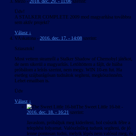
Mezo
-
2018. dec. 29. - 11:06
szerint:
Üdv!
A STALKER COMPLETE 2009 mod magyarítása továbbra
sem aktív projekt?
Válasz
↓
VAskatona
-
2016. dec. 17. - 14:08
szerint:
Sziasztok!
Most vettem steamről a Stalker Shadow of Chernobyl játékot,
de nem sikerül a magyarítás. Letöltöttem a fájlt, de hiába
próbálom a leírás szerint, nem megy. WIN 10-en fut. Ha
esetleg szájbarágósan tudnátok segíteni, megköszönném.
Lehet emailban is.
Üdv
Válasz
↓
The Sweet Little 16-bit
-
2016. dec. 18. - 16:21
szerint:
Javaslom, próbáljuk meg kideríteni, hol csúszik félre a
telepítési folyamat. Valószínűleg tudunk segíteni, de jó
lenne pontosan tudni, melyik lépés nem valósul meg, és