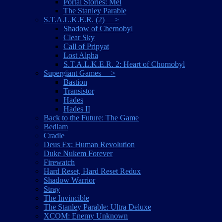
Portal Stories: Mel
The Stanley Parable
S.T.A.L.K.E.R. (2) >
Shadow of Chernobyl
Clear Sky
Call of Pripyat
Lost Alpha
S.T.A.L.K.E.R. 2: Heart of Chornobyl
Supergiant Games >
Bastion
Transistor
Hades
Hades II
Back to the Future: The Game
Bedlam
Cradle
Deus Ex: Human Revolution
Duke Nukem Forever
Firewatch
Hard Reset, Hard Reset Redux
Shadow Warrior
Stray
The Invincible
The Stanley Parable: Ultra Deluxe
XCOM: Enemy Unknown