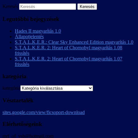
Keresés
Legutóbbi bejegyzések
Hades II magyarítás 1.0
Állapotjelentés
S.T.A.L.K.E.R.: Clear Sky Enhanced Edition magyarítás 1.0
S.T.A.L.K.E.R. 2: Heart of Chornobyl magyarítás 1.08
frissítés
S.T.A.L.K.E.R. 2: Heart of Chornobyl magyarítás 1.07
frissítés
kategória
kategória
Vésztartalék
sites.google.com/view/ficsoport-download
Elérhetőségeink
mrf_of_vsb@hotmail.com