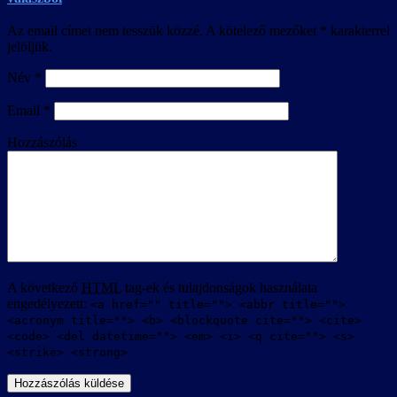
Az email címet nem tesszük közzé.
A kötelező mezőket
*
karakterrel
jelöljük.
Név
*
Email
*
Hozzászólás
A következő
HTML
tag-ek és tulajdonságok használata
engedélyezett:
<a href="" title=""> <abbr title="">
<acronym title=""> <b> <blockquote cite=""> <cite>
<code> <del datetime=""> <em> <i> <q cite=""> <s>
<strike> <strong>