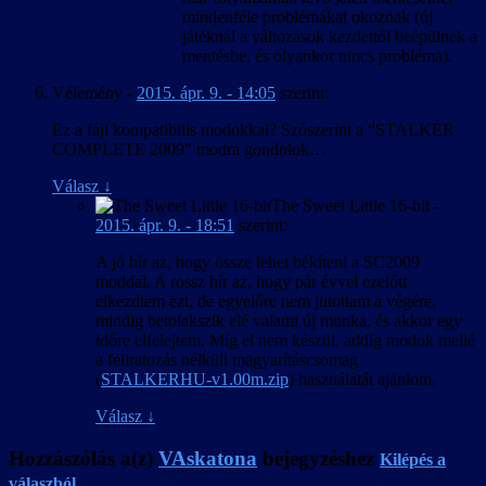
mindenféle problémákat okoznak (új
játéknál a változások kezdettől beépülnek a
mentésbe, és olyankor nincs probléma).
Vélemény
-
2015. ápr. 9. - 14:05
szerint:
Ez a fájl kompatibilis modokkal? Szószerint a “STALKER
COMPLETE 2009″ modra gondolok…
Válasz
↓
The Sweet Little 16-bit
-
2015. ápr. 9. - 18:51
szerint:
A jó hír az, hogy össze lehet békíteni a SC2009
moddal. A rossz hír az, hogy pár évvel ezelőtt
elkezdtem ezt, de egyelőre nem jutottam a végére,
mindig betolakszik elé valami új munka, és akkor egy
időre elfelejtem. Míg el nem készül, addig modok mellé
a feliratozás nélküli magyarításcsomag
(
STALKERHU-v1.00m.zip
) használatát ajánlom.
Válasz
↓
Hozzászólás a(z)
VAskatona
bejegyzéshez
Kilépés a
válaszból