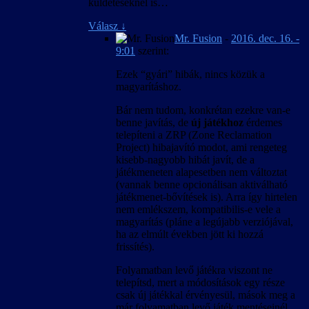
küldetéseknél is…
Válasz
↓
Mr. Fusion
-
2016. dec. 16. -
9:01
szerint:
Ezek “gyári” hibák, nincs közük a
magyarításhoz.
Bár nem tudom, konkrétan ezekre van-e
benne javítás, de
új játékhoz
érdemes
telepíteni a ZRP (Zone Reclamation
Project) hibajavító modot, ami rengeteg
kisebb-nagyobb hibát javít, de a
játékmeneten alapesetben nem változtat
(vannak benne opcionálisan aktiválható
játékmenet-bővítések is). Arra így hirtelen
nem emlékszem, kompatibilis-e vele a
magyarítás (pláne a legújabb verziójával,
ha az elmúlt években jött ki hozzá
frissítés).
Folyamatban levő játékra viszont ne
telepítsd, mert a módosítások egy része
csak új játékkal érvényesül, mások meg a
már folyamatban levő játék mentéseinél