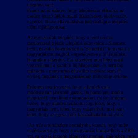
telepítve van)
Ennek az az előnye, hogy telepítéskor ellenőrzi az
esetleg létező fájlok miatti ütközéseket, játékverziót,
egyebet, illetve eltávolításkor helyreállítja a telepítés
előtti fájlállapotokat.
Az egyszerűbb telepítés, hogy a fenti módon
megkeresed a játék telepítési könyvtárát a Steamen
belül, és abba belemásolod a “gamedata” könyvtárt a
magyarításcsomagból, engedélyezve a fájlfelülírást,
ha/amikor rákérdez. Ezt követően nem lehet majd
visszaállítani a korábbi fájlállapotokat, és nem fog
működni a magyarítás eltávolító eszköze sem, de
elvileg magának a magyarításnak működnie kellene.
Érdemes megjegyezni, hogy a fentiek csak
módosítatlan játéknál igazak, ha bármilyen modot
telepítettél, nem lehet megmondani, mi fog történni.
Lehet, hogy minden működni fog, lehet, hogy a
magyarítás nem, lehet, hogy valamelyik mod nem,
lehet, hogy az egész játék használhatatlanná válik.
(Az már a történelem homályába veszett, hogy miért
emlékszem úgy, hogy a magyarítás kompatibilis a ZRP-
vel, az egyik legjobb hibajavító moddal, miközben most