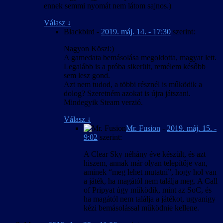
ennek semmi nyomát nem látom sajnos.)
Válasz
↓
Blackbird
-
2019. máj. 14. - 17:30
szerint:
Nagyon Köszi:)
A gamedata bemásolása megoldotta, magyar lett.
Legalább is a próba sikerült, remélem később
sem lesz gond.
Azt nem tudod, a többi résznél is működik a
dolog? Szeretném azokat is újra játszani.
Mindegyik Steam verzió.
Válasz
↓
Mr. Fusion
-
2019. máj. 15. -
9:02
szerint:
A Clear Sky néhány éve készült, és azt
hiszem, annak már olyan telepítője van,
aminek “meg lehet mutatni”, hogy hol van
a játék, ha magától nem találja meg. A Call
of Pripyat úgy működik, mint az SoC, és
ha magától nem találja a játékot, ugyanigy
kézi bemásolással működnie kellene.