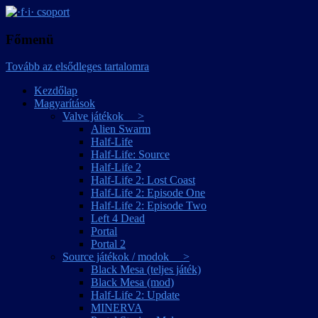
játékmagyarítások
·f·i· csoport
Főmenü
Tovább az elsődleges tartalomra
Kezdőlap
Magyarítások
Valve játékok >
Alien Swarm
Half-Life
Half-Life: Source
Half-Life 2
Half-Life 2: Lost Coast
Half-Life 2: Episode One
Half-Life 2: Episode Two
Left 4 Dead
Portal
Portal 2
Source játékok / modok >
Black Mesa (teljes játék)
Black Mesa (mod)
Half-Life 2: Update
MINERVA