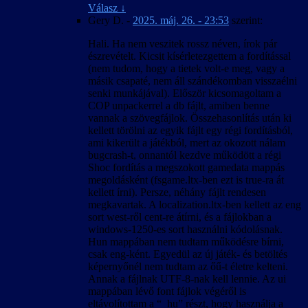
eredményező paraméterek.
Válasz
↓
A 4:3-tól eltérő képarány okozta hibák javítva.
Gery D.
-
2025. máj. 26. - 23:53
szerint:
A kimerítő módszerkeresés és sokszori
kipróbálás ellenére előfordulhatnak felirat-
Hali. Ha nem veszitek rossz néven, írok pár
időzítési hibák bizonyos esetekben, különösen
észrevételt. Kicsit kísérletezgettem a fordítással
a rendszerindítás utáni első videó
(nem tudom, hogy a tietek volt-e meg, vagy a
lejátszásakor.
másik csapaté, nem áll szándékomban visszaélni
Hogy elkerüljük a játék váratlan kilépését,
senki munkájával). Először kicsomagoltam a
fagyását és nem megfelelő viselkedését, a
COP unpackerrel a db fájlt, amiben benne
felirattal lejátszott videók közben az Esc
vannak a szövegfájlok. Összehasonlítás után ki
billentyű le van tiltva, tehát (a játék bevezető
kellett törölni az egyik fájlt egy régi fordításból,
videóját kivéve) nem lehet őket leállítani.
ami kikerült a játékból, mert az okozott nálam
bugcrash-t, onnantól kezdve működött a régi
2007. április 25. – v1.00
Shoc fordítás a megszokott gamedata mappás
A magyar szöveg a játék 1.0001-es változata
megoldásként (fsgame.ltx-ben ezt is true-ra át
alapján készült.
kellett írni). Persze, néhány fájlt rendesen
Igyekeztünk megőrizni a hibamentességet az
megkavartak. A localization.ltx-ben kellett az eng
1.0000-ás változattal is.
sort west-ről cent-re átírni, és a fájlokban a
Ez a honosítás a játékállások betölthetőségét
windows-1250-es sort használni kódolásnak.
nem befolyásolja, de a betöltött játékban
Hun mappában nem tudtam működésre bírni,
előfordulhatnak anomáliák a nevek körül is.
csak eng-ként. Egyedül az új játék- és betöltés
Ennek oka valószínűleg az lehet, hogy az új
képernyőnél nem tudtam az őű-t életre kelteni.
játék kezdésekor érvényes nyelven kiosztott
Annak a fájlnak UTF-8-nak kell lennie. Az ui
névsor és a megszerzett rejtekhely-leírások
mappában lévő font fájlok végéről is
belekerülnek a kimentett játékállásba. A
eltávolítottam a “_hu” részt, hogy használja a