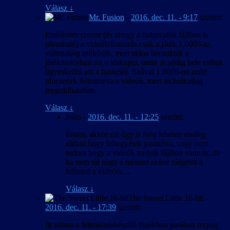
Válasz
↓
Mr. Fusion
-
2016. dec. 11. - 9:17
szerint:
Emlékeim szerint (és ahogy a tudnivalók fájlban is
olvasható) a videófeliratozás csak a játék 1.0003-as
változatáig működik, mert utána becsukták a
játékmotorban azt a kiskaput, amin át addig bele tudtuk
ügyeskedni azt a funkciót. Szóval 1.0006-on azért
nincsenek feliratozva a videók, mert technikailag
megoldhatatlan.
Válasz
↓
John
-
2016. dec. 11. - 12:25
szerint:
Értem, akkor ezt úgy is meg lehetne esetleg
oldani hogy feltegyétek youtubra, vagy nem
tudom hogy a videók melyik fájlban vannak, de
ha nem túl nagy a méretet akkor ráégetni a
feliratot a videóra…
Válasz
↓
The Sweet Little 16-bit
-
2016. dec. 11. - 17:39
szerint:
Itt nálam a feliratozáskészítő fazékban javában rotyog