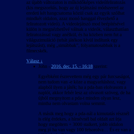
az újabb változaton is működőképes videófeliratozás
(kis megszorítás, hogy az új lejátszási módszerrel az
eredeti két hangcsatorna közül csak az egyik szólhat
mindkét oldalon, azaz monó hanggal élvezhető a
feliratozott videó). A videolejátszó mod beépítésével
külön is megnézhetővé válnak a videók, választhatóan
feliratozással vagy anélkül, és ha közben nem fut a
világszimuláció (tehát játékon kívül indítunk egy
lejátszást), még „simábbak”, folyamatosabbak is a
filmecskék.
Válasz
↓
John
-
2016. dec. 15. - 16:18
szerint:
Egyébként észrevettem még egy pár furcsaságot,
nem tudom van -e köze a magyarításhoz, vagy
alapból ilyen a játék; ha a pda-ban elolvasom a
naplót, akkor fehér lesz az olvasott szöveg, de ha
újból megnyitom a pda-t minden olyan lesz,
mintha nem olvastam volna semmit.
A másik meg hogy a pda-nál a kimutatás résznél
is elég érdekes, a hírnévnél bal oldalt azt írja
hogy megöltem + 3000 stalkert, jobb oldalon
meg jó ha van vagy 100 felsorolva… És ez van a