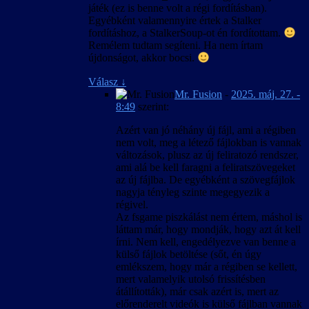
szövegkészlet csak úgy lesz egységes, ha új
játék (ez is benne volt a régi fordításban).
játékot indítunk, és nem váltunk nyelvet
Egyébként valamennyire értek a Stalker
közben.
fordításhoz, a StalkerSoup-ot én fordítottam.
Remélem tudtam segíteni. Ha nem írtam
újdonságot, akkor bocsi.
Válasz
↓
Mr. Fusion
-
2025. máj. 27. -
8:49
szerint:
Azért van jó néhány új fájl, ami a régiben
nem volt, meg a létező fájlokban is vannak
változások, plusz az új feliratozó rendszer,
ami alá be kell faragni a feliratszövegeket
az új fájlba. De egyébként a szövegfájlok
nagyja tényleg szinte megegyezik a
régivel.
Az fsgame piszkálást nem értem, máshol is
láttam már, hogy mondják, hogy azt át kell
írni. Nem kell, engedélyezve van benne a
külső fájlok betöltése (sőt, én úgy
emlékszem, hogy már a régiben se kellett,
mert valamelyik utolsó frissítésben
átállították), már csak azért is, mert az
előrenderelt videók is külső fájlban vannak