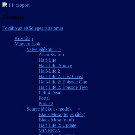
játékmagyarítások
·f·i· csoport
Főmenü
Tovább az elsődleges tartalomra
Kezdőlap
Magyarítások
Valve játékok >
Alien Swarm
Half-Life
Half-Life: Source
Half-Life 2
Half-Life 2: Lost Coast
Half-Life 2: Episode One
Half-Life 2: Episode Two
Left 4 Dead
Portal
Portal 2
Source játékok / modok >
Black Mesa (teljes játék)
Black Mesa (mod)
Half-Life 2: Update
MINERVA