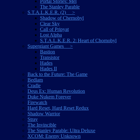
Portal Stories: Mel
The Stanley Parable
S.T.A.L.K.E.R. (2) >
Shadow of Chernobyl
Clear Sky
Call of Pripyat
Lost Alpha
S.T.A.L.K.E.R. 2: Heart of Chornobyl
Supergiant Games >
Bastion
Transistor
Hades
Hades II
Back to the Future: The Game
Bedlam
Cradle
Deus Ex: Human Revolution
Duke Nukem Forever
Firewatch
Hard Reset, Hard Reset Redux
Shadow Warrior
Stray
The Invincible
The Stanley Parable: Ultra Deluxe
XCOM: Enemy Unknown