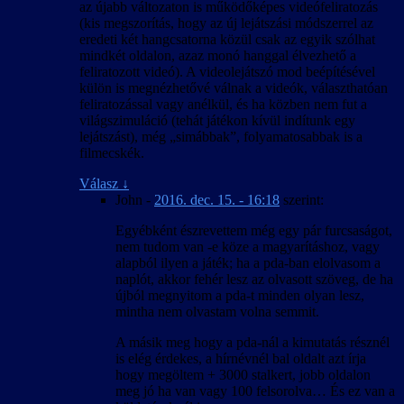
az újabb változaton is működőképes videófeliratozás
(kis megszorítás, hogy az új lejátszási módszerrel az
eredeti két hangcsatorna közül csak az egyik szólhat
mindkét oldalon, azaz monó hanggal élvezhető a
feliratozott videó). A videolejátszó mod beépítésével
külön is megnézhetővé válnak a videók, választhatóan
feliratozással vagy anélkül, és ha közben nem fut a
világszimuláció (tehát játékon kívül indítunk egy
lejátszást), még „simábbak”, folyamatosabbak is a
filmecskék.
Válasz
↓
John
-
2016. dec. 15. - 16:18
szerint:
Egyébként észrevettem még egy pár furcsaságot,
nem tudom van -e köze a magyarításhoz, vagy
alapból ilyen a játék; ha a pda-ban elolvasom a
naplót, akkor fehér lesz az olvasott szöveg, de ha
újból megnyitom a pda-t minden olyan lesz,
mintha nem olvastam volna semmit.
A másik meg hogy a pda-nál a kimutatás résznél
is elég érdekes, a hírnévnél bal oldalt azt írja
hogy megöltem + 3000 stalkert, jobb oldalon
meg jó ha van vagy 100 felsorolva… És ez van a