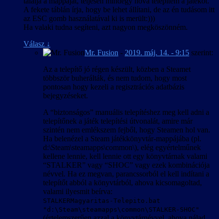
találja a mappáját, teljesen mindegy hova telepítem a játékot.
A fekete táblán írja, hogy be lehet állítani, de az én tudásom itt
az ESC gomb használatával ki is merült:)))
Ha valaki tudna segíteni, azt nagyon megköszönném.
Válasz
↓
Mr. Fusion
-
2019. máj. 14. - 9:15
szerint:
Az a telepítő jó régen készült, közben a Steamet
többször buherálták, és nem tudom, hogy most
pontosan hogy kezeli a regisztrációs adatbázis
bejegyzéseket.
A “biztonságos” manuális telepítéshez meg kell adni a
telepítőnek a játék telepítési útvonalát, amire már
szintén nem emlékszem fejből, hogy Steamen hol van.
Ha belenézel a Steam játékkönyvtár-mappájába (pl.
d:\Steam\steamapps\common\), elég egyértelműnek
kellene lennie, kell lennie ott egy könyvtárnak valami
“STALKER” vagy “SHOC” vagy ezek kombinációja
névvel. Ha ez megvan, parancssorból el kell indítani a
telepítőt abból a könyvtárból, ahova kicsomagoltad,
valami ilyesmit beírva:
STALKERMagyaritas-Telepito.bat
"d:\Steam\steamapps\common\STALKER-SHOC"
(értelemszerűen azzal a könyvtárnévvel, ahova nálad