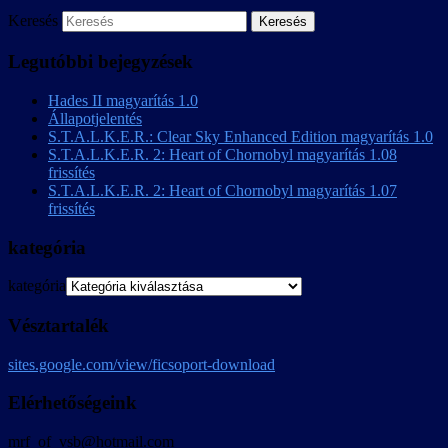
Keresés
Legutóbbi bejegyzések
Hades II magyarítás 1.0
Állapotjelentés
S.T.A.L.K.E.R.: Clear Sky Enhanced Edition magyarítás 1.0
S.T.A.L.K.E.R. 2: Heart of Chornobyl magyarítás 1.08
frissítés
S.T.A.L.K.E.R. 2: Heart of Chornobyl magyarítás 1.07
frissítés
kategória
kategória
Vésztartalék
sites.google.com/view/ficsoport-download
Elérhetőségeink
mrf_of_vsb@hotmail.com