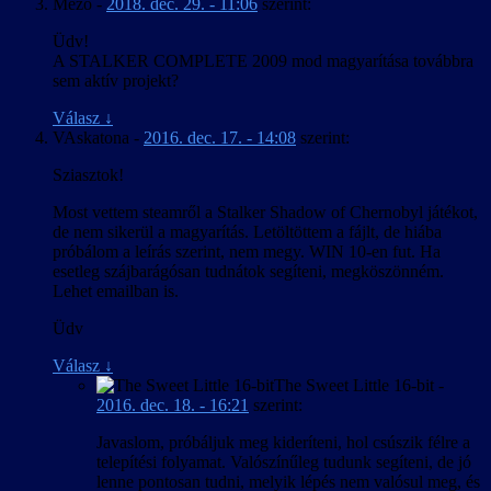
Mezo
-
2018. dec. 29. - 11:06
szerint:
Üdv!
A STALKER COMPLETE 2009 mod magyarítása továbbra
sem aktív projekt?
Válasz
↓
VAskatona
-
2016. dec. 17. - 14:08
szerint:
Sziasztok!
Most vettem steamről a Stalker Shadow of Chernobyl játékot,
de nem sikerül a magyarítás. Letöltöttem a fájlt, de hiába
próbálom a leírás szerint, nem megy. WIN 10-en fut. Ha
esetleg szájbarágósan tudnátok segíteni, megköszönném.
Lehet emailban is.
Üdv
Válasz
↓
The Sweet Little 16-bit
-
2016. dec. 18. - 16:21
szerint:
Javaslom, próbáljuk meg kideríteni, hol csúszik félre a
telepítési folyamat. Valószínűleg tudunk segíteni, de jó
lenne pontosan tudni, melyik lépés nem valósul meg, és