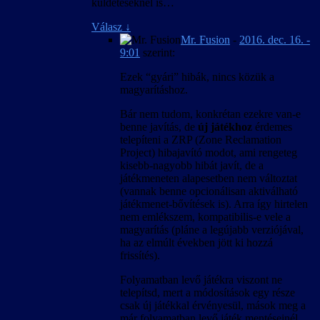
küldetéseknél is…
Válasz
↓
Mr. Fusion
-
2016. dec. 16. -
9:01
szerint:
Ezek “gyári” hibák, nincs közük a
magyarításhoz.
Bár nem tudom, konkrétan ezekre van-e
benne javítás, de
új játékhoz
érdemes
telepíteni a ZRP (Zone Reclamation
Project) hibajavító modot, ami rengeteg
kisebb-nagyobb hibát javít, de a
játékmeneten alapesetben nem változtat
(vannak benne opcionálisan aktiválható
játékmenet-bővítések is). Arra így hirtelen
nem emlékszem, kompatibilis-e vele a
magyarítás (pláne a legújabb verziójával,
ha az elmúlt években jött ki hozzá
frissítés).
Folyamatban levő játékra viszont ne
telepítsd, mert a módosítások egy része
csak új játékkal érvényesül, mások meg a
már folyamatban levő játék mentéseinél