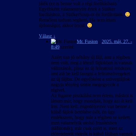
szövegkészlet csak úgy lesz egységes, ha új
játék (ez is benne volt a régi fordításban).
játékot indítunk, és nem váltunk nyelvet
Egyébként valamennyire értek a Stalker
közben.
fordításhoz, a StalkerSoup-ot én fordítottam.
Remélem tudtam segíteni. Ha nem írtam
újdonságot, akkor bocsi.
Válasz
↓
Mr. Fusion
-
2025. máj. 27. -
8:49
szerint:
Azért van jó néhány új fájl, ami a régiben
nem volt, meg a létező fájlokban is vannak
változások, plusz az új feliratozó rendszer,
ami alá be kell faragni a feliratszövegeket
az új fájlba. De egyébként a szövegfájlok
nagyja tényleg szinte megegyezik a
régivel.
Az fsgame piszkálást nem értem, máshol is
láttam már, hogy mondják, hogy azt át kell
írni. Nem kell, engedélyezve van benne a
külső fájlok betöltése (sőt, én úgy
emlékszem, hogy már a régiben se kellett,
mert valamelyik utolsó frissítésben
átállították), már csak azért is, mert az
előrenderelt videók is külső fájlban vannak