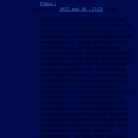
eredményező paraméterek.
Válasz
↓
A 4:3-tól eltérő képarány okozta hibák javítva.
Gery D.
-
2025. máj. 26. - 23:53
szerint:
A kimerítő módszerkeresés és sokszori
kipróbálás ellenére előfordulhatnak felirat-
Hali. Ha nem veszitek rossz néven, írok pár
időzítési hibák bizonyos esetekben, különösen
észrevételt. Kicsit kísérletezgettem a fordítással
a rendszerindítás utáni első videó
(nem tudom, hogy a tietek volt-e meg, vagy a
lejátszásakor.
másik csapaté, nem áll szándékomban visszaélni
Hogy elkerüljük a játék váratlan kilépését,
senki munkájával). Először kicsomagoltam a
fagyását és nem megfelelő viselkedését, a
COP unpackerrel a db fájlt, amiben benne
felirattal lejátszott videók közben az Esc
vannak a szövegfájlok. Összehasonlítás után ki
billentyű le van tiltva, tehát (a játék bevezető
kellett törölni az egyik fájlt egy régi fordításból,
videóját kivéve) nem lehet őket leállítani.
ami kikerült a játékból, mert az okozott nálam
bugcrash-t, onnantól kezdve működött a régi
2007. április 25. – v1.00
Shoc fordítás a megszokott gamedata mappás
A magyar szöveg a játék 1.0001-es változata
megoldásként (fsgame.ltx-ben ezt is true-ra át
alapján készült.
kellett írni). Persze, néhány fájlt rendesen
Igyekeztünk megőrizni a hibamentességet az
megkavartak. A localization.ltx-ben kellett az eng
1.0000-ás változattal is.
sort west-ről cent-re átírni, és a fájlokban a
Ez a honosítás a játékállások betölthetőségét
windows-1250-es sort használni kódolásnak.
nem befolyásolja, de a betöltött játékban
Hun mappában nem tudtam működésre bírni,
előfordulhatnak anomáliák a nevek körül is.
csak eng-ként. Egyedül az új játék- és betöltés
Ennek oka valószínűleg az lehet, hogy az új
képernyőnél nem tudtam az őű-t életre kelteni.
játék kezdésekor érvényes nyelven kiosztott
Annak a fájlnak UTF-8-nak kell lennie. Az ui
névsor és a megszerzett rejtekhely-leírások
mappában lévő font fájlok végéről is
belekerülnek a kimentett játékállásba. A
eltávolítottam a “_hu” részt, hogy használja a