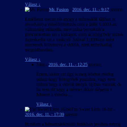
Válasz
↓
Mr. Fusion
-
2016. dec. 11. - 9:17
szerint:
Emlékeim szerint (és ahogy a tudnivalók fájlban is
olvasható) a videófeliratozás csak a játék 1.0003-as
változatáig működik, mert utána becsukták a
játékmotorban azt a kiskaput, amin át addig bele tudtuk
ügyeskedni azt a funkciót. Szóval 1.0006-on azért
nincsenek feliratozva a videók, mert technikailag
megoldhatatlan.
Válasz
↓
John
-
2016. dec. 11. - 12:25
szerint:
Értem, akkor ezt úgy is meg lehetne esetleg
oldani hogy feltegyétek youtubra, vagy nem
tudom hogy a videók melyik fájlban vannak, de
ha nem túl nagy a méretet akkor ráégetni a
feliratot a videóra…
Válasz
↓
The Sweet Little 16-bit
-
2016. dec. 11. - 17:39
szerint:
Itt nálam a feliratozáskészítő fazékban javában rotyog