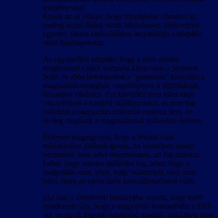
telepítve van)
Ennek az az előnye, hogy telepítéskor ellenőrzi az
esetleg létező fájlok miatti ütközéseket, játékverziót,
egyebet, illetve eltávolításkor helyreállítja a telepítés
előtti fájlállapotokat.
Az egyszerűbb telepítés, hogy a fenti módon
megkeresed a játék telepítési könyvtárát a Steamen
belül, és abba belemásolod a “gamedata” könyvtárt a
magyarításcsomagból, engedélyezve a fájlfelülírást,
ha/amikor rákérdez. Ezt követően nem lehet majd
visszaállítani a korábbi fájlállapotokat, és nem fog
működni a magyarítás eltávolító eszköze sem, de
elvileg magának a magyarításnak működnie kellene.
Érdemes megjegyezni, hogy a fentiek csak
módosítatlan játéknál igazak, ha bármilyen modot
telepítettél, nem lehet megmondani, mi fog történni.
Lehet, hogy minden működni fog, lehet, hogy a
magyarítás nem, lehet, hogy valamelyik mod nem,
lehet, hogy az egész játék használhatatlanná válik.
(Az már a történelem homályába veszett, hogy miért
emlékszem úgy, hogy a magyarítás kompatibilis a ZRP-
vel, az egyik legjobb hibajavító moddal, miközben most