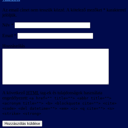
Az email címet nem tesszük közzé.
A kötelező mezőket
*
karakterrel
jelöljük.
Név
*
Email
*
Hozzászólás
A következő
HTML
tag-ek és tulajdonságok használata
engedélyezett:
<a href="" title=""> <abbr title="">
<acronym title=""> <b> <blockquote cite=""> <cite>
<code> <del datetime=""> <em> <i> <q cite=""> <s>
<strike> <strong>