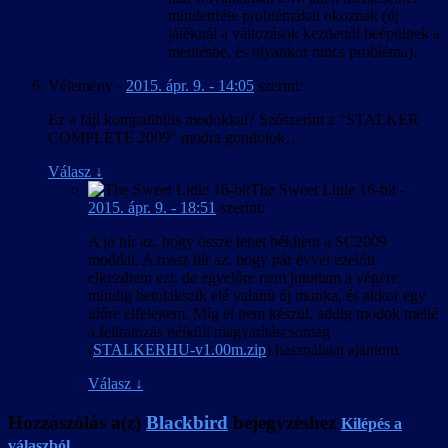
mindenféle problémákat okoznak (új
játéknál a változások kezdettől beépülnek a
mentésbe, és olyankor nincs probléma).
Vélemény
-
2015. ápr. 9. - 14:05
szerint:
Ez a fájl kompatibilis modokkal? Szószerint a “STALKER
COMPLETE 2009″ modra gondolok…
Válasz
↓
The Sweet Little 16-bit
-
2015. ápr. 9. - 18:51
szerint:
A jó hír az, hogy össze lehet békíteni a SC2009
moddal. A rossz hír az, hogy pár évvel ezelőtt
elkezdtem ezt, de egyelőre nem jutottam a végére,
mindig betolakszik elé valami új munka, és akkor egy
időre elfelejtem. Míg el nem készül, addig modok mellé
a feliratozás nélküli magyarításcsomag
(
STALKERHU-v1.00m.zip
) használatát ajánlom.
Válasz
↓
Hozzászólás a(z)
Blackbird
bejegyzéshez
Kilépés a
válaszból