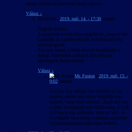
ennek semmi nyomát nem látom sajnos.)
Válasz
↓
Blackbird
-
2019. máj. 14. - 17:30
szerint:
Nagyon Köszi:)
A gamedata bemásolása megoldotta, magyar lett.
Legalább is a próba sikerült, remélem később
sem lesz gond.
Azt nem tudod, a többi résznél is működik a
dolog? Szeretném azokat is újra játszani.
Mindegyik Steam verzió.
Válasz
↓
Mr. Fusion
-
2019. máj. 15. -
9:02
szerint:
A Clear Sky néhány éve készült, és azt
hiszem, annak már olyan telepítője van,
aminek “meg lehet mutatni”, hogy hol van
a játék, ha magától nem találja meg. A Call
of Pripyat úgy működik, mint az SoC, és
ha magától nem találja a játékot, ugyanigy
kézi bemásolással működnie kellene.