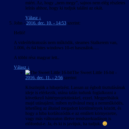
miért. Az, hogy „nem megy”, sajnos nem elég részletes
leírás ahhoz, hogy ki tudjuk találni az okát.
Válasz
↓
John
-
2016. dec. 10. - 14:53
szerint:
Helló!
A videófeliratozás nem működik, steames Stalkerem van,
1.006, és 64 bites windows 10-et használok….
A többi rész magyar lett..
Válasz
↓
The Sweet Little 16-bit
-
2016. dec. 11. - 2:56
szerint:
Köszönjük a hibajelzést. Lassan az égbolt tisztulásának
ideje is elérkezik, utána talán tudunk foglalkozni a
következő háttérprojektünkkel, ezzel. Megpróbálok
majd utánajárni, miben nyilvánul meg a nemműködés,
lehetőleg az általad megadott körülmények között, és
hogy a hiba korlátozódik-e az említett környezetre,
vagy más változaton illetve rendszerkiadáson is
előfordul-e. Ja, és ki is javítjuk, ha tudjuk.