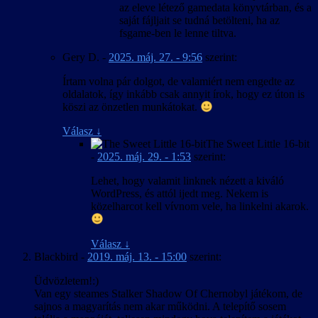
az eleve létező gamedata könyvtárban, és a
saját fájljait se tudná betölteni, ha az
fsgame-ben le lenne tiltva.
Gery D.
-
2025. máj. 27. - 9:56
szerint:
Írtam volna pár dolgot, de valamiért nem engedte az
oldalatok, így inkább csak annyit írok, hogy ez úton is
köszi az önzetlen munkátokat.
Válasz
↓
The Sweet Little 16-bit
-
2025. máj. 29. - 1:53
szerint:
Lehet, hogy valamit linknek nézett a kiváló
WordPress, és attól ijedt meg. Nekem is
közelharcot kell vívnom vele, ha linkelni akarok.
Válasz
↓
Blackbird
-
2019. máj. 13. - 15:00
szerint:
Üdvözletem!:)
Van egy steames Stalker Shadow Of Chernobyl játékom, de
sajnos a magyarítás nem akar működni. A telepítő sosem