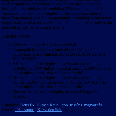
segédprogram 64 bites változata került, amit most a nagyobb
kompatibilitás érdekében lecseréltük a 32 bites változatra, 1.01
verziószámmal. Akinek a telepítés 32 bites operációs rendszer
használata miatt az Xdelta3 kompatibilitási problémájára hivatkozva
megszakadt, az olvasson tovább. Akinek nem volt ilyen problémája,
nem kell az 1.01-es verzióra frissítenie.
A javítás menete:
Töltsd le a magyarítás 1.01-es verzióját.
Csomagold ki a fájlokat a játék telepítési könyvtárába,
felülírva az ott levő fájlokat, DE MÉG NE FUTTASD A
TELEPÍTŐT!
HR esetén: a játék telepítési könyvtárában keresd meg a
„patch02_ori.000” fájlt és nevezd át „patch02.000”-ra (ha ez
utóbbi fájl is létezik, akkor előbb ezt töröld).
ML esetén: a játék telepítési könyvtárában keresd meg a
„bigfile_ori.000” fájlt és nevezd át „bigfile.000”-ra (ha ez
utóbbi fájl is létezik, akkor előbb ezt töröld).
Most már futtathatod a telepítőt, aminek elvileg működnie
kellene.
Kategória:
Deus Ex: Human Revolution
,
frissítés
,
magyarítás
|
Szerző:
·f·i· csoport
|
Közvetlen link
a könyvjelzőbe.