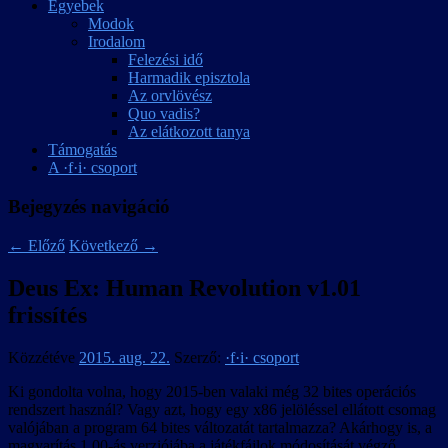
Egyebek
Modok
Irodalom
Felezési idő
Harmadik episztola
Az orvlövész
Quo vadis?
Az elátkozott tanya
Támogatás
A ·f·i· csoport
Bejegyzés navigáció
←
Előző
Következő
→
Deus Ex: Human Revolution v1.01
frissítés
Közzétéve
2015. aug. 22.
Szerző:
·f·i· csoport
Ki gondolta volna, hogy 2015-ben valaki még 32 bites operációs
rendszert használ? Vagy azt, hogy egy x86 jelöléssel ellátott csomag
valójában a program 64 bites változatát tartalmazza? Akárhogy is, a
magyarítás 1.00-ás verziójába a játékfájlok módosítását végző