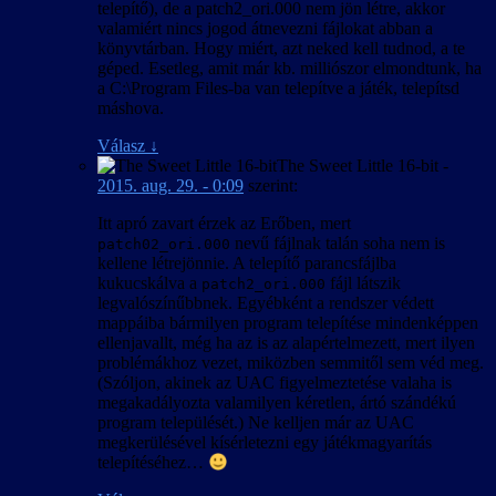
telepítő), de a patch2_ori.000 nem jön létre, akkor
valamiért nincs jogod átnevezni fájlokat abban a
könyvtárban. Hogy miért, azt neked kell tudnod, a te
géped. Esetleg, amit már kb. milliószor elmondtunk, ha
a C:\Program Files-ba van telepítve a játék, telepítsd
máshova.
Válasz
↓
The Sweet Little 16-bit
-
2015. aug. 29. - 0:09
szerint:
Itt apró zavart érzek az Erőben, mert
nevű fájlnak talán soha nem is
patch02_ori.000
kellene létrejönnie. A telepítő parancsfájlba
kukucskálva a
fájl látszik
patch2_ori.000
legvalószínűbbnek. Egyébként a rendszer védett
mappáiba bármilyen program telepítése mindenképpen
ellenjavallt, még ha az is az alapértelmezett, mert ilyen
problémákhoz vezet, miközben semmitől sem véd meg.
(Szóljon, akinek az UAC figyelmeztetése valaha is
megakadályozta valamilyen kéretlen, ártó szándékú
program települését.) Ne kelljen már az UAC
megkerülésével kísérletezni egy játékmagyarítás
telepítéséhez…