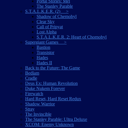
Portal Stories: Mel
The Stanley Parable
S.T.A.L.K.E.R. (2) >
Shadow of Chernobyl
Clear Sky
Call of Pripyat
Lost Alpha
S.T.A.L.K.E.R. 2: Heart of Chornobyl
Supergiant Games >
Bastion
Transistor
Hades
Hades II
Back to the Future: The Game
Bedlam
Cradle
Deus Ex: Human Revolution
Duke Nukem Forever
Firewatch
Hard Reset, Hard Reset Redux
Shadow Warrior
Stray
The Invincible
The Stanley Parable: Ultra Deluxe
XCOM: Enemy Unknown