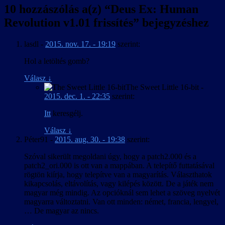
10 hozzászólás a(z) “
Deus Ex: Human
Revolution v1.01 frissítés
” bejegyzéshez
lasdl
-
2015. nov. 17. - 19:19
szerint:
Hol a letöltés gomb?
Válasz
↓
The Sweet Little 16-bit
-
2015. dec. 1. - 22:35
szerint:
Itt
keresgélj.
Válasz
↓
Péter91
-
2015. aug. 30. - 19:38
szerint:
Szóval sikerült megoldani úgy, hogy a patch2.000 és a
patch2_ori.000 is ott van a mappában. A telepítő futtatásával
rögtön kiírja, hogy telepítve van a magyarítás. Választhatok
kikapcsolás, eltávolítás, vagy kilépés között. De a játék nem
magyar még mindig. Az opcióknál sem lehet a szöveg nyelvét
magyarra változtatni. Van ott minden: német, francia, lengyel,
… De magyar az nincs.