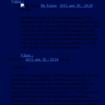
Válasz
↓
Mr. Fusion
-
2015. aug. 30. - 20:20
szerint:
Mit értesz az alatt, hogy sikerült megoldani? Ha a
telepítés sikeres volt, akkor a játéknak magyarnak kell
lennie. Ha nem, és te hoztad létre oda valahogy azokat
a fájlokat, akkor nyilván nem lesz magyar. Esetleg
lehet, hogy a védett könyvtárakban (mint amilyen a
Program Files) működő könyvtár-virtualizáció miatt
csak azt hiszed, hogy ott vannak a fájlok, de a játék
nem látja őket, mert valójában nincsenek.
Válasz
↓
Péter91
-
2015. aug. 30. - 19:24
szerint:
Sziasztok!
Én bemásolom a mappába a telepítőt, ahogyan kell. Ha nem
rendszergazdaként futtatom, nekem is azt írja, hogy a
hozzáférés megtagadva. Ha rendszergazdaként futtatom,
akkor pedig az a gondja, hogy a telepítő nem a játék
mappájában van. Ez nekem a következő: “C:\Program Files
(x86)\Eidos Interactive\Deus Ex Human Revolution –
Complete Edition. Bár már minden mappát kipróbáltam, nem
segített. Kérhetek tanácsot, hogy mégis mit tegyek? Előre is