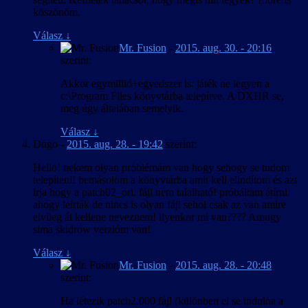
köszönöm.
Válasz
↓
Mr. Fusion
-
2015. aug. 30. - 20:16
szerint:
Akkor egymillió+egyedszer is: játék ne legyen a
c:\Program Files könyvtárba telepítve. A DXHR se,
meg úgy általában semelyik.
Válasz
↓
Dugo
-
2015. aug. 28. - 19:42
szerint:
Hello! nekem olyan problémám van hogy sehogy se tudom
telepíteni! bemásolom a könyvtárba amit kell elindítom és azt
irja hogy a patch02_ori. fájl nem talalható! próbáltam átírni
ahogy leírták de nincs is olyan fájl sehol csak az van amire
elvileg át kellene neveznem! ilyenkor mi van???? Amugy
sima skidrow verzióm van!
Válasz
↓
Mr. Fusion
-
2015. aug. 28. - 20:48
szerint:
Ha létezik patch2.000 fájl (különben el se indulna a