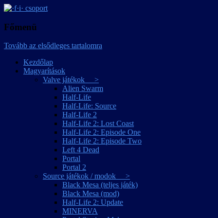
játékmagyarítások
·f·i· csoport
Főmenü
Tovább az elsődleges tartalomra
Kezdőlap
Magyarítások
Valve játékok >
Alien Swarm
Half-Life
Half-Life: Source
Half-Life 2
Half-Life 2: Lost Coast
Half-Life 2: Episode One
Half-Life 2: Episode Two
Left 4 Dead
Portal
Portal 2
Source játékok / modok >
Black Mesa (teljes játék)
Black Mesa (mod)
Half-Life 2: Update
MINERVA