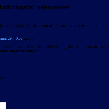
csőt ringatja
” bejegyzéshez
a, az a meglepetés projekt, ami már lassan 1 éve (ha nem több) ott fityeg
aug. 29. - 0:58
szerint:
n. Azokból szinte ki is lehet találni. Nem új játék, és aligha tarthat s
s nála sürgősebb dolgunk.
elöljük.