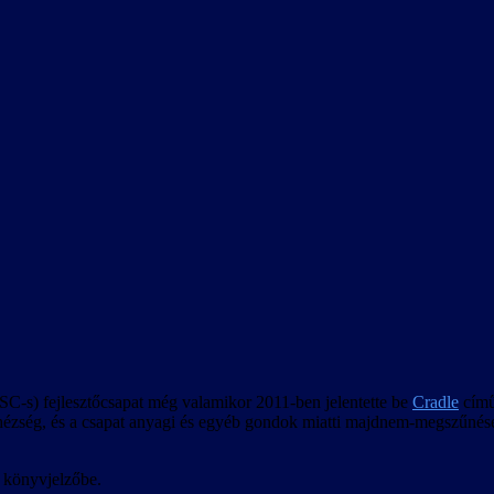
C-s) fejlesztőcsapat még valamikor 2011-ben jelentette be
Cradle
című 
ehézség, és a csapat anyagi és egyéb gondok miatti majdnem-megszűnése 
 könyvjelzőbe.