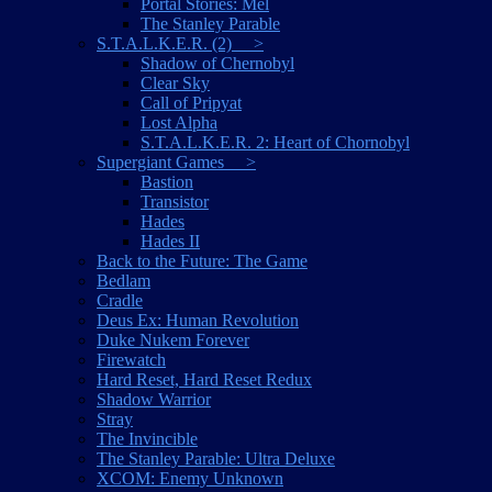
Portal Stories: Mel
The Stanley Parable
S.T.A.L.K.E.R. (2) >
Shadow of Chernobyl
Clear Sky
Call of Pripyat
Lost Alpha
S.T.A.L.K.E.R. 2: Heart of Chornobyl
Supergiant Games >
Bastion
Transistor
Hades
Hades II
Back to the Future: The Game
Bedlam
Cradle
Deus Ex: Human Revolution
Duke Nukem Forever
Firewatch
Hard Reset, Hard Reset Redux
Shadow Warrior
Stray
The Invincible
The Stanley Parable: Ultra Deluxe
XCOM: Enemy Unknown