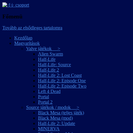
játékmagyarítások
·f·i· csoport
Főmenü
Tovább az elsődleges tartalomra
Kezdőlap
Magyarítások
Valve játékok >
Alien Swarm
Half-Life
Half-Life: Source
Half-Life 2
Half-Life 2: Lost Coast
Half-Life 2: Episode One
Half-Life 2: Episode Two
Left 4 Dead
Portal
Portal 2
Source játékok / modok >
Black Mesa (teljes játék)
Black Mesa (mod)
Half-Life 2: Update
MINERVA