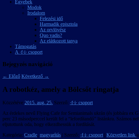
Egyebek
Modok
Irodalom
Felezési idő
Harmadik episztola
Az orvlövész
Quo vadis?
Az elátkozott tanya
Támogatás
A ·f·i· csoport
Bejegyzés navigáció
←
Előző
Következő
→
A robotkéz, amely a Bölcsőt ringatja
Közzétéve
2015. aug. 25.
Szerző:
·f·i· csoport
Az érdekes nevű Flying Cafe for Semianimals ukrán (és jobbára ex GS
perc 23 másodperccel került fel a “lefordítandó” listánkra. Számos n
eljutottunk oda, hogy elkezdhessük a fordítását.
Kategória:
Cradle
,
magyarítás
| Szerző:
·f·i· csoport
|
Közvetlen link
a