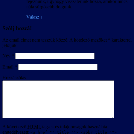
fejeznünk, úgyhogy visszatérünk hozzá, amikor nincs
nála sürgősebb dolgunk.
Válasz
↓
Szólj hozzá!
Az email címet nem tesszük közzé.
A kötelező mezőket
*
karakterrel
jelöljük.
Név
*
Email
*
Hozzászólás
A következő
HTML
tag-ek és tulajdonságok használata
engedélyezett:
<a href="" title=""> <abbr title="">