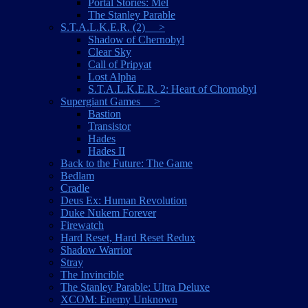
Portal Stories: Mel
The Stanley Parable
S.T.A.L.K.E.R. (2) >
Shadow of Chernobyl
Clear Sky
Call of Pripyat
Lost Alpha
S.T.A.L.K.E.R. 2: Heart of Chornobyl
Supergiant Games >
Bastion
Transistor
Hades
Hades II
Back to the Future: The Game
Bedlam
Cradle
Deus Ex: Human Revolution
Duke Nukem Forever
Firewatch
Hard Reset, Hard Reset Redux
Shadow Warrior
Stray
The Invincible
The Stanley Parable: Ultra Deluxe
XCOM: Enemy Unknown