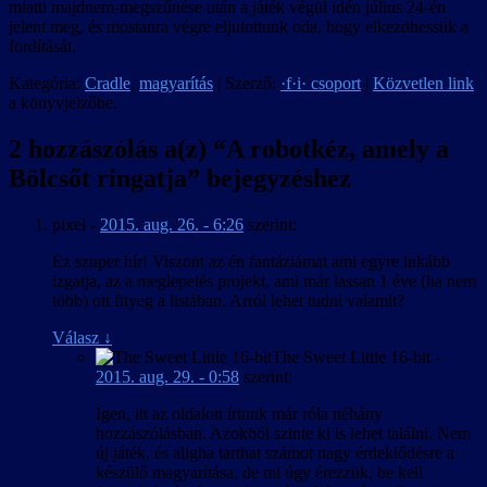
miatti majdnem-megszűnése után a játék végül idén július 24-én
jelent meg, és mostanra végre eljutottunk oda, hogy elkezdhessük a
fordítását.
Kategória:
Cradle
,
magyarítás
| Szerző:
·f·i· csoport
|
Közvetlen link
a könyvjelzőbe.
2 hozzászólás a(z) “
A robotkéz, amely a
Bölcsőt ringatja
” bejegyzéshez
pixel
-
2015. aug. 26. - 6:26
szerint:
Ez szuper hír! Viszont az én fantáziámat ami egyre inkább
izgatja, az a meglepetés projekt, ami már lassan 1 éve (ha nem
több) ott fityeg a listában. Arról lehet tudni valamit?
Válasz
↓
The Sweet Little 16-bit
-
2015. aug. 29. - 0:58
szerint:
Igen, itt az oldalon írtunk már róla néhány
hozzászólásban. Azokból szinte ki is lehet találni. Nem
új játék, és aligha tarthat számot nagy érdeklődésre a
készülő magyarítása, de mi úgy érezzük, be kell