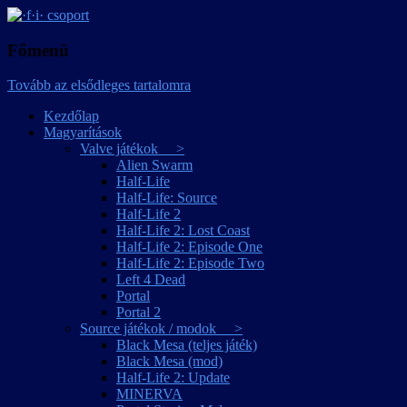
játékmagyarítások
·f·i· csoport
Főmenü
Tovább az elsődleges tartalomra
Kezdőlap
Magyarítások
Valve játékok >
Alien Swarm
Half-Life
Half-Life: Source
Half-Life 2
Half-Life 2: Lost Coast
Half-Life 2: Episode One
Half-Life 2: Episode Two
Left 4 Dead
Portal
Portal 2
Source játékok / modok >
Black Mesa (teljes játék)
Black Mesa (mod)
Half-Life 2: Update
MINERVA