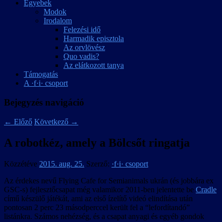
Egyebek
Modok
Irodalom
Felezési idő
Harmadik episztola
Az orvlövész
Quo vadis?
Az elátkozott tanya
Támogatás
A ·f·i· csoport
Bejegyzés navigáció
←
Előző
Következő
→
A robotkéz, amely a Bölcsőt ringatja
Közzétéve
2015. aug. 25.
Szerző:
·f·i· csoport
Az érdekes nevű Flying Cafe for Semianimals ukrán (és jobbára ex
GSC-s) fejlesztőcsapat még valamikor 2011-ben jelentette be
Cradle
című készülő játékát, ami az első ízelítő videó elindítása után
pontosan 2 perc 23 másodperccel került fel a “lefordítandó”
listánkra. Számos nehézség, és a csapat anyagi és egyéb gondok