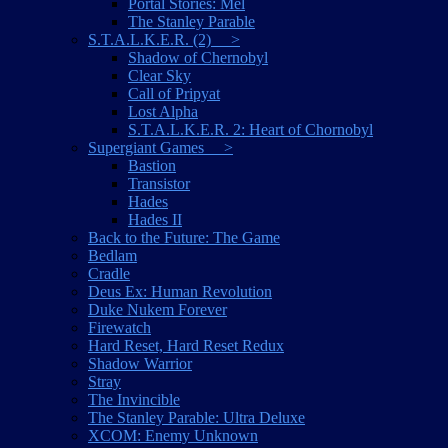
Portal Stories: Mel
The Stanley Parable
S.T.A.L.K.E.R. (2) >
Shadow of Chernobyl
Clear Sky
Call of Pripyat
Lost Alpha
S.T.A.L.K.E.R. 2: Heart of Chornobyl
Supergiant Games >
Bastion
Transistor
Hades
Hades II
Back to the Future: The Game
Bedlam
Cradle
Deus Ex: Human Revolution
Duke Nukem Forever
Firewatch
Hard Reset, Hard Reset Redux
Shadow Warrior
Stray
The Invincible
The Stanley Parable: Ultra Deluxe
XCOM: Enemy Unknown