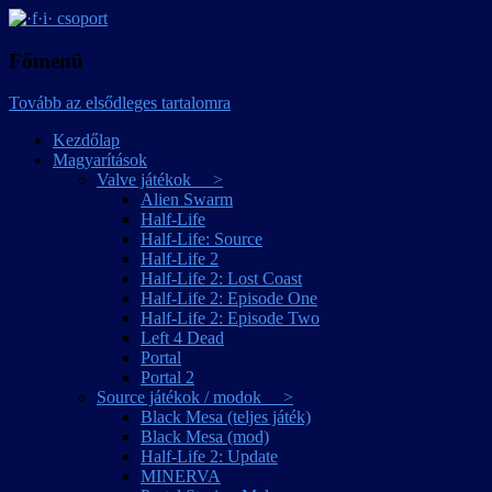
játékmagyarítások
·f·i· csoport
Főmenü
Tovább az elsődleges tartalomra
Kezdőlap
Magyarítások
Valve játékok >
Alien Swarm
Half-Life
Half-Life: Source
Half-Life 2
Half-Life 2: Lost Coast
Half-Life 2: Episode One
Half-Life 2: Episode Two
Left 4 Dead
Portal
Portal 2
Source játékok / modok >
Black Mesa (teljes játék)
Black Mesa (mod)
Half-Life 2: Update
MINERVA