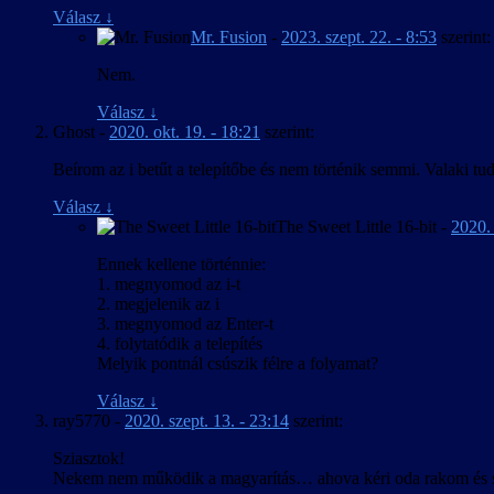
Frissítve a játék 2016. ápr. 9-i verziójához.
Válasz
↓
Apróbb szövegjavítások.
Mr. Fusion
-
2023. szept. 22. - 8:53
szerint:
2016. március 20. – v1.00
Nem.
A kezelőfelület, feliratozás és játékbeli térkép m
Válasz
↓
Ghost
-
2020. okt. 19. - 18:21
szerint:
Beírom az i betűt a telepítőbe és nem történik semmi. Valaki t
Válasz
↓
The Sweet Little 16-bit
-
2020. 
Ennek kellene történnie:
1. megnyomod az i-t
2. megjelenik az i
3. megnyomod az Enter-t
4. folytatódik a telepítés
Melyik pontnál csúszik félre a folyamat?
Válasz
↓
ray5770
-
2020. szept. 13. - 23:14
szerint:
Sziasztok!
Nekem nem működik a magyarítás… ahova kéri oda rakom és sem