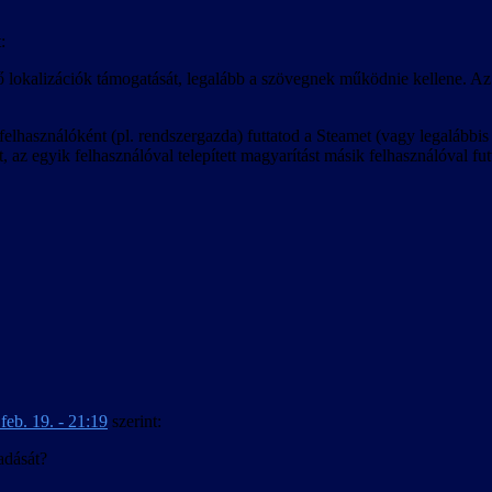
:
ő lokalizációk támogatását, legalább a szövegnek működnie kellene. Az 
lhasználóként (pl. rendszergazda) futtatod a Steamet (vagy legalábbis a
 az egyik felhasználóval telepített magyarítást másik felhasználóval fut
feb. 19. - 21:19
szerint:
adását?