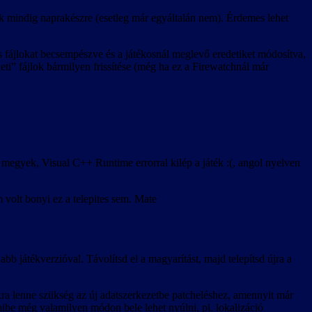
k mindig naprakészre (esetleg már egyáltalán nem). Érdemes lehet
ts fájlokat becsempészve és a játékosnál meglevő eredetiket módosítva,
deti” fájlok bármilyen frissítése (még ha ez a Firewatchnál már
megyek, Visual C++ Runtime errorral kilép a játék :(, angol nyelven
 volt bonyi ez a telepites sem. Mate
abb játékverzióval. Távolítsd el a magyarítást, majd telepítsd újra a
kra lenne szükség az új adatszerkezetbe patcheléshez, amennyit már
mibe még valamilyen módon bele lehet nyúlni, pl. lokalizáció