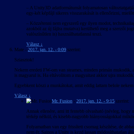
– A Unity3D adatformátumát folyamatosan változtatgatják
egy-két képfájl sikeres visszarakását is ellenőrizni, mielőt
– Közzétenni nem egyszerű egy ilyen modot, technikailag 
azokból az új fájlra mutatva) kerülhető meg a szerzői jogi
valószínűtlen is) használhatatlanná teszi.
Válasz
↓
Mate
-
2017. jan. 12. - 0:09
szerint:
Sziasztok!
Nekem eredeti FW-om van steames, minden primán mukodik, amig 
is magyarul is. Ha eltávolitom a magyaitast akkor ujra mukodik.
Egyebkent köszi a munkátokat, amit eddig lattam belole nekem t
Válasz
↓
Mr. Fusion
-
2017. jan. 12. - 9:15
szerint:
Annak ellenére, ami itt fentebb olvasható (névleg, hogy ne
térkép nélkül, és kisebb-nagyobb hiányosságokkal működ
Folyamatban van egy frissített csomag készítése, de abb
nem ér. Sajnos a Unity is kezd lassan módosíthatatlan ál