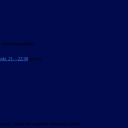
agyar.
ud valami megoldást?
okt. 21. - 22:38
szerint:
mi, valaki tud segíteni? (Steames a játék)