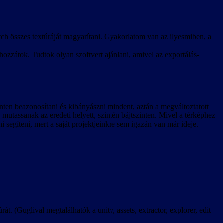
ch összes textúráját magyarítani. Gyakorlatom van az ilyesmiben, a
hozzátok. Tudtok olyan szoftvert ajánlani, amivel az exportálás-
zinten beazonosítani és kibányászni mindent, aztán a megváltoztatott
a mutassanak az eredeti helyett, szintén bájtszinten. Mivel a térképhez
ni segíteni, mert a saját projektjeinkre sem igazán van már ideje.
rát. (Guglival megtalálhatók a unity, assets, extractor, explorer, edit