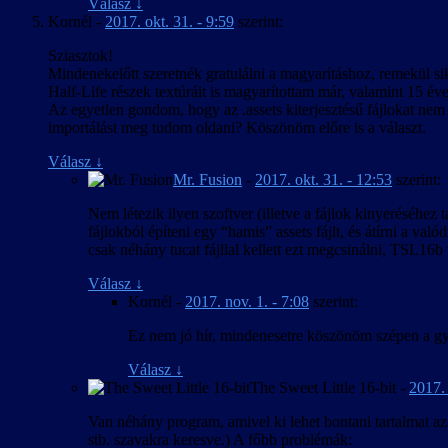
Válasz
↓
Kornél
-
2017. okt. 31. - 9:59
szerint:
Sziasztok!
Mindenekelőtt szeretnék gratulálni a magyarításhoz, remekül s
Half-Life részek textúráit is magyarítottam már, valamint 15 év
Az egyetlen gondom, hogy az .assets kiterjesztésű fájlokat nem 
importálást meg tudom oldani? Köszönöm előre is a választ.
Válasz
↓
Mr. Fusion
-
2017. okt. 31. - 12:53
szerint:
Nem létezik ilyen szoftver (illetve a fájlok kinyeréséhez
fájlokból építeni egy “hamis” assets fájlt, és átírni a va
csak néhány tucat fájllal kellett ezt megcsinálni, TSL16b p
Válasz
↓
Kornél
-
2017. nov. 1. - 7:08
szerint:
Ez nem jó hír, mindenesetre köszönöm szépen a gy
Válasz
↓
The Sweet Little 16-bit
-
2017. 
Van néhány program, amivel ki lehet bontani tartalmat az .a
stb. szavakra keresve.) A főbb problémák: