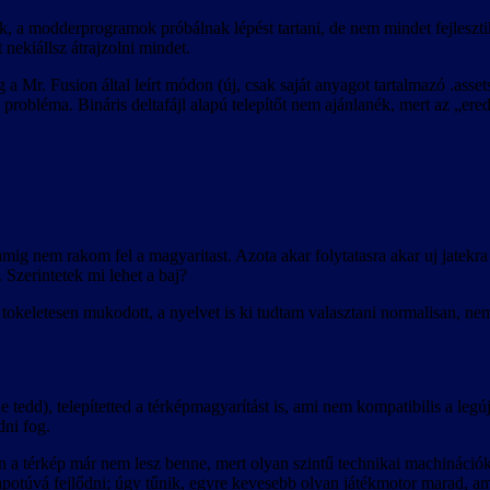
, a modderprogramok próbálnak lépést tartani, de nem mindet fejleszti
t nekiállsz átrajzolni mindet.
a Mr. Fusion által leírt módon (új, csak saját anyagot tartalmazó .asse
 probléma. Bináris deltafájl alapú telepítőt nem ajánlanék, mert az „ere
nem rakom fel a magyaritast. Azota akar folytatasra akar uj jatekra 
 Szerintetek mi lehet a baj?
okeletesen mukodott, a nyelvet is ki tudtam valasztani normalisan, nem
 tedd), telepítetted a térképmagyarítást is, ami nem kompatibilis a legúj
ni fog.
an a térkép már nem lesz benne, mert olyan szintű technikai machináció
lapotúvá fejlődni; úgy tűnik, egyre kevesebb olyan játékmotor marad, a