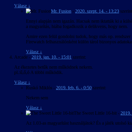
Válasz
↓
Mr. Fusion
-
2020. szept. 14. - 13:23
szerint
Ennyi alapján nem igazán. Hacsak nem iktatták ki a küls
a magyarítás, hiába fogadkozik a delikvens, hogy nem.
Amire ezen felül gondolni tudok, hogy más op. rendszer fe
Firewatch felhasználónként külön tárol bizonyos adatokat,
Válasz
↓
Arcade
-
2019. jan. 10. - 15:01
szerint:
Az ékezetes betűk nem működnek nekem.
pl.:ű,ő,ó A többi működik.
Válasz
↓
Ruskó Miklós
-
2019. feb. 6. - 0:50
szerint:
Nekem sem
Válasz
↓
The Sweet Little 16-bit
-
2019. 
Az 1.03-as magyarítást használjátok? És a játék utolsó ki