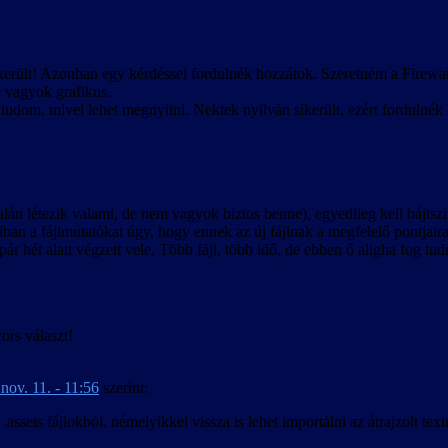
ikerült! Azonban egy kérdéssel fordulnék hozzátok. Szeretném a Firewat
e vagyok grafikus.
tudom, mivel lehet megnyitni. Nektek nyilván sikerült, ezért fordulnék 
 talán létezik valami, de nem vagyok biztos benne), egyedileg kell bájts
lódiban a fájlmutatókat úgy, hogy ennek az új fájlnak a megfelelő pontjair
ár hét alatt végzett vele. Több fájl, több idő, de ebben ő aligha fog tud
ors választ!
nov. 11. - 11:56
szerint:
ssets fájlokból, némelyikkel vissza is lehet importálni az átrajzolt textú