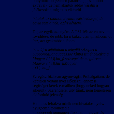
bonyolultabb (szintén parancsfájl, csak több
extrával), de nem akartuk addig váratni a
játékosokat, míg az is elkészül.
>Látok az oldalon 2 email elérhetőséget, de
egyik sem a tiéd, azért kérdem.
De, az egyik az enyém. A TSL16b az én nevem
rövidítése, de jobb, ha a kukac után gmail.com-ot
írsz, azt gyakrabban látom.
>ha újra lefuttatom a telepítő szkriptet a
SupportedLanguages.loc fájlba ismét beleírja a
Magyar (.f.i.)|.hu_fi szöveget de megtörve:
Magyar (.f.i.)|.hu_fiMagyar
(.f.i.)|.hu_fi
Ez egész biztosan agyonvágja. Próbálgattam, de
képtelen voltam ilyet előidézni, ehhez is
segítséget kérek e-mailben (hogy neked hogyan
sikerült). Szerencsére, úgy tűnik, nem tömegesen
előforduló jelenség.
Ha nincs felrakva másik nemhivatalos nyelv,
nyugodtan törölheted a
-ot, a magyarítás
SupportedLanguages.loc