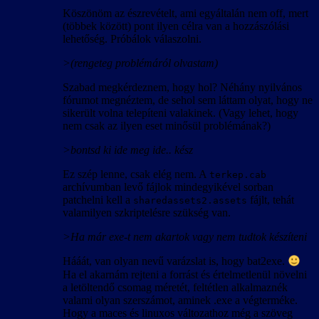
Köszönöm az észrevételt, ami egyáltalán nem off, mert
(többek között) pont ilyen célra van a hozzászólási
lehetőség. Próbálok válaszolni.
>(rengeteg problémáról olvastam)
Szabad megkérdeznem, hogy hol? Néhány nyilvános
fórumot megnéztem, de sehol sem láttam olyat, hogy ne
sikerült volna telepíteni valakinek. (Vagy lehet, hogy
nem csak az ilyen eset minősül problémának?)
>bontsd ki ide meg ide.. kész
Ez szép lenne, csak elég nem. A
terkep.cab
archívumban levő fájlok mindegyikével sorban
patchelni kell a
fájlt, tehát
sharedassets2.assets
valamilyen szkriptelésre szükség van.
>Ha már exe-t nem akartok vagy nem tudtok készíteni
Hááát, van olyan nevű varázslat is, hogy bat2exe.
Ha el akarnám rejteni a forrást és értelmetlenül növelni
a letöltendő csomag méretét, feltétlen alkalmaznék
valami olyan szerszámot, aminek .exe a végterméke.
Hogy a maces és linuxos változathoz még a szöveg