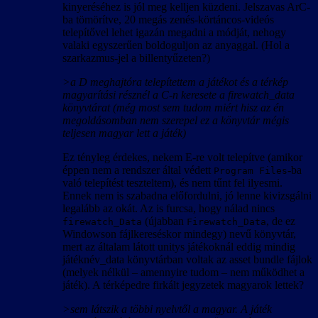
kinyeréséhez is jól meg kelljen küzdeni. Jelszavas ArC-
ba tömörítve, 20 megás zenés-körtáncos-videós
telepítővel lehet igazán megadni a módját, nehogy
valaki egyszerűen boldoguljon az anyaggal. (Hol a
szarkazmus-jel a billentyűzeten?)
>a D meghajtóra telepítettem a játékot és a térkép
magyarítási résznél a C-n keresete a firewatch_data
könyvtárat (még most sem tudom miért hisz az én
megoldásomban nem szerepel ez a könyvtár mégis
teljesen magyar lett a játék)
Ez tényleg érdekes, nekem E-re volt telepítve (amikor
éppen nem a rendszer által védett
-ba
Program Files
való telepítést teszteltem), és nem tűnt fel ilyesmi.
Ennek nem is szabadna előfordulni, jó lenne kivizsgálni
legalább az okát. Az is furcsa, hogy nálad nincs
(újabban
, de ez
firewatch_Data
Firewatch_Data
Windowson fájlkereséskor mindegy) nevű könyvtár,
mert az általam látott unitys játékoknál eddig mindig
játéknév_data könyvtárban voltak az asset bundle fájlok
(melyek nélkül – amennyire tudom – nem működhet a
játék). A térképedre firkált jegyzetek magyarok lettek?
>sem látszik a többi nyelvtől a magyar. A játék