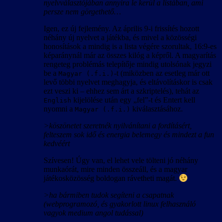
nyelvválasztójában annyira le kerül a listában, ami
persze nem görgethető…
Igen, ez új fejlemény. Az április 9-i frissítés hozott
néhány új nyelvet a játékba, és mivel a közösségi
honosítások a mindig is a lista végére szorultak, 16:9-es
képaránynál már az összes kilóg a képről. A magyarítás
rengeteg problémás telepítője mindig utolsónak jegyzi
be a
-t (miközben az esetleg már ott
Magyar (.f.i.)
levő többi nyelvet meghagyja, és eltávolításkor is csak
ezt veszi ki – ehhez sem árt a szkriptelés), tehát az
kijelölése után egy „fel”-t és Entert kell
English
nyomni a
kiválasztásához.
Magyar (.f.i.)
>köszönetet szeretnék nyilvánítani a fordításért,
felteszem sok idő és energia belemegy és mindezt a fun
kedvéért
Szívesen! Úgy van, el lehet vele tölteni jó néhány
munkaórát, mire minden összeáll, és a magyar
játékosközösség boldogan rávetheti magát.
>ha bármiben tudok segíteni a csapatnak
(webprogramozó, és gyakorlott linux felhasználó
vagyok medium angol tudással)