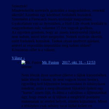
Sziasztok!
Mindenekelőtt szeretnék gratulálni a magyarításhoz, remekül
sikerült! Azonban egy kérdéssel fordulnék hozzátok.
Szeretném a Firewatch összes textúráját magyarítani.
Gyakorlatom van az ilyesmiben, a Half-Life részek textúráit is
magyarítottam már, valamint 15 éve vagyok grafikus.
Az egyetlen gondom, hogy az .assets kiterjesztésű fájlokat
nem tudom, mivel lehet megnyitni. Nektek nyilván sikerült,
ezért fordulnék hozzátok. Tudtok olyan szoftvert ajánlani,
amivel az exportálás-importálást meg tudom oldani?
Köszönöm előre is a választ.
Válasz
↓
Mr. Fusion
-
2017. okt. 31. - 12:53
szerint:
Nem létezik ilyen szoftver (illetve a fájlok kinyeréséhez
talán létezik valami, de nem vagyok biztos benne),
egyedileg kell bájtszinten beazonosítani és kibányászni
mindent, aztán a megváltoztatott fájlokból építeni egy
“hamis” assets fájlt, és átírni a valódiban a fájlmutatókat
úgy, hogy ennek az új fájlnak a megfelelő pontjaira
mutassanak az eredeti helyett, szintén bájtszinten. Mivel
a térképhez csak néhány tucat fájllal kellett ezt