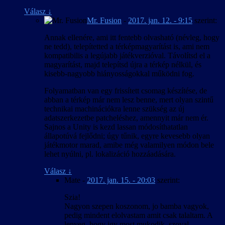
Válasz
↓
Mr. Fusion
-
2017. jan. 12. - 9:15
szerint:
Annak ellenére, ami itt fentebb olvasható (névleg, hogy
ne tedd), telepítetted a térképmagyarítást is, ami nem
kompatibilis a legújabb játékverzióval. Távolítsd el a
magyarítást, majd telepítsd újra a térkép nélkül, és
kisebb-nagyobb hiányosságokkal működni fog.
Folyamatban van egy frissített csomag készítése, de
abban a térkép már nem lesz benne, mert olyan szintű
technikai machinációkra lenne szükség az új
adatszerkezetbe patcheléshez, amennyit már nem ér.
Sajnos a Unity is kezd lassan módosíthatatlan
állapotúvá fejlődni; úgy tűnik, egyre kevesebb olyan
játékmotor marad, amibe még valamilyen módon bele
lehet nyúlni, pl. lokalizáció hozzáadására.
Válasz
↓
Mate
-
2017. jan. 15. - 20:03
szerint:
Szia!
Nagyon szepen koszonom, jo bamba vagyok,
pedig mindent elolvastam amit csak talaltam. A
lenyeg, hogy igy most mukodik, szoval