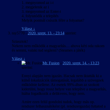
1. megnyomod az i-t
szükséges magyar feliratokat elhelyezve beazonosíthatóvá váljanak
2. megjelenik az i
azok a helyek és tereppontok, amelyeket a játékos tájékozódási
3. megnyomod az Enter-t
segítségként vagy feladatcélként a feliratozott párbeszédekben
4. folytatódik a telepítés
immár magyarul kap meg.
Melyik pontnál csúszik félre a folyamat?
Válasz
↓
ray5770
-
2020. szept. 13. - 23:14
szerint:
Sziasztok!
Nekem nem működik a magyarítás… ahova kéri oda rakom
és semmi, valaki tud segíteni? (Steames a játék)
Válasz
↓
Mr. Fusion
-
2020. szept. 14. - 13:23
szerint:
Ennyi alapján nem igazán. Hacsak nem iktatták ki a
külső lokalizációk támogatását, legalább a szövegnek
működnie kellene. Az esetek 99%-ában az szokott
kiderülni, hogy rossz helyre van telepítve a magyarítás,
hiába fogadkozik a delikvens, hogy nem.
Amire ezen felül gondolni tudok, hogy más op.
rendszer felhasználóként (pl. rendszergazda) futtatod a