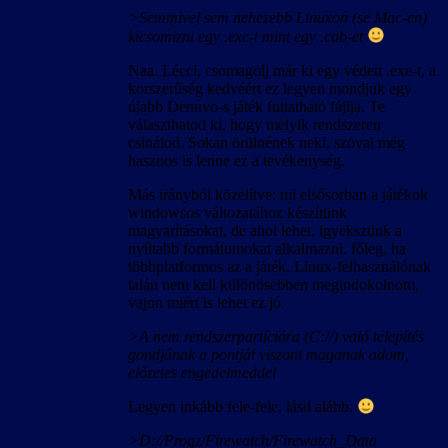
>Semmivel sem nehezebb Linuxon (se Mac-en)
kicsomizni egy .exe-t mint egy .cab-et
Naa. Lécci, csomagolj már ki egy védett .exe-t, a
korszerűség kedvéért ez legyen mondjuk egy
újabb Denuvo-s játék futtatható fájlja. Te
választhatod ki, hogy melyik rendszeren
csinálod. Sokan örülnének neki, szóval még
hasznos is lenne ez a tevékenység.
Más irányból közelítve: mi elsősorban a játékok
windowsos változatához készítünk
magyarításokat, de ahol lehet, igyekszünk a
nyíltabb formátumokat alkalmazni, főleg, ha
többplatformos az a játék. Linux-felhasználónak
talán nem kell különösebben megindokolnom,
vajon miért is lehet ez jó.
>A nem rendszerpartícióra (C://) való telepítés
gondjának a pontját viszont maganak adom,
előzetes engedelmeddel
Legyen inkább fele-fele, lásd alább.
>D://Progz/Firewatch/Firewatch_Data