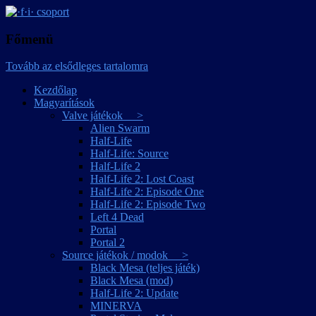
játékmagyarítások
·f·i· csoport
Főmenü
Tovább az elsődleges tartalomra
Kezdőlap
Magyarítások
Valve játékok >
Alien Swarm
Half-Life
Half-Life: Source
Half-Life 2
Half-Life 2: Lost Coast
Half-Life 2: Episode One
Half-Life 2: Episode Two
Left 4 Dead
Portal
Portal 2
Source játékok / modok >
Black Mesa (teljes játék)
Black Mesa (mod)
Half-Life 2: Update
MINERVA