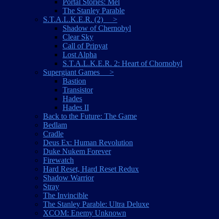
Portal Stories: Mel
The Stanley Parable
S.T.A.L.K.E.R. (2) >
Shadow of Chernobyl
Clear Sky
Call of Pripyat
Lost Alpha
S.T.A.L.K.E.R. 2: Heart of Chornobyl
Supergiant Games >
Bastion
Transistor
Hades
Hades II
Back to the Future: The Game
Bedlam
Cradle
Deus Ex: Human Revolution
Duke Nukem Forever
Firewatch
Hard Reset, Hard Reset Redux
Shadow Warrior
Stray
The Invincible
The Stanley Parable: Ultra Deluxe
XCOM: Enemy Unknown