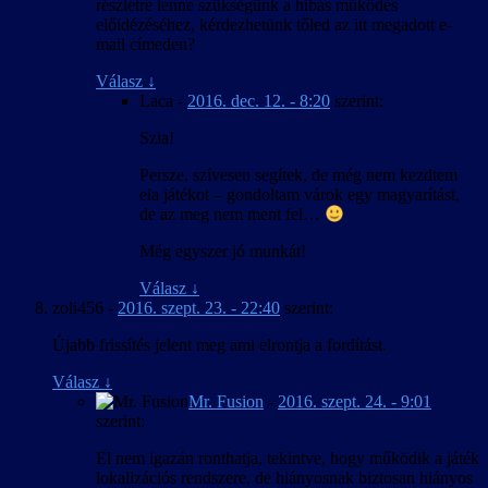
részletre lenne szükségünk a hibás működés
előidézéséhez, kérdezhetünk tőled az itt megadott e-
mail címeden?
Válasz
↓
Laca
-
2016. dec. 12. - 8:20
szerint:
Szia!
Persze, szívesen segítek, de még nem kezdtem
ela játékot – gondoltam várok egy magyarítást,
de az meg nem ment fel…
Még egyszer jó munkát!
Válasz
↓
zoli456
-
2016. szept. 23. - 22:40
szerint:
Újabb frissítés jelent meg ami elrontja a fordítást.
Válasz
↓
Mr. Fusion
-
2016. szept. 24. - 9:01
szerint:
El nem igazán ronthatja, tekintve, hogy működik a játék
lokalizációs rendszere, de hiányosnak biztosan hiányos