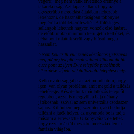
végére), még nem válik elvetendő erénnyé a
takarékosság. Azt tapasztaltam, hogy az
egyszerűbb megoldást általában nehezebb
létrehozni, de használhatóságban többnyire
megtérül a többlet-erőfeszítés. A fölösleges
sallangok lehetnek nagyon vonzók első látásra,
de előbb-utóbb minimum kerülgetni kell őket, és
néha pont miattuk sérül vagy hiúsul meg a
használat.
>Nem kell csilli-villi zenés körtáncos (jelszavas
meg pláne) telepítő csak valami kifinomultabb
cucc pont az ilyen D-re telepítős problémák
elkerülése végett, pl kitallózható telepítési hely.
Kellő óvatossággal csak azt mondhatom, hogy
igen, van olyan probléma, amit megold a tallózás
lehetősége. Készítettünk már tallózós telepítőt
régebben, azzal is meggyűlt a baja néhány
játékosnak, szóval az sem univerzális csodaszer,
sajnos. Különben meg, szerintem, aki be tudja
tallózni a játék helyét, az ugyanoda be is tudja
másolni a FirewatchHU könyvtárat, de lehet,
hogy ezzel már túl messzire merészkedtem a
fantázia világába.