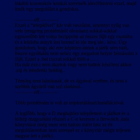
inkább konstruktív kritikát szeretnék ideröffenteni ezzel, majd
írnék egy megoldást a gondokra.
———– off ———–
Ezzel a “telepítővel” kár volt vesződni, amennyi nyűg van
vele (rengeteg problémáról olvastam) sokkal-sokkal
egyszerűbb lett volna bezippelni az összes fájlt egy csomiba
és a leírásba annyit írni bontsd ki ide meg ide.. kész. Úgy
gondolom, hogy aki erre képtelen annak a játék sem való,
hiszen egyáltalán nem nehéz egy megadott helyre bemásolni x
fájlt. Ezzel a .bat cuccal sokkal több a … .
Ha már exe-t nem akartok vagy nem tudtok készíteni akkor
.zip és mindenki boldog..
Tényleg nem bántásnak, de ez ágyúval verébre, és nem a
szebbik ágyúról van szó ráadásul..
———– off ———–
Több problémám is volt az implentálással/installációval.
A legfőbb, hogy a D meghajtóra telepítettem a játékot és a
térkép magyarítási résznél a C-n keresete a firewatch_data
könyvtárat (még most sem tudom miért hisz az én
megoldásomban nem szerepel ez a könyvtár mégis teljesen
magyar lett a játék).