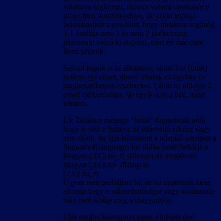
valahova segítgetni, először valami opensource
projectben gondolkodtam, de aztán tegnap
belémhasított a gondolat, hogy mekkora segítség
1-1 fordítás nem 1 és nem 2 játékot nem
játszottam volna ki angolul, mert én már csak
ilyen vagyok.
Szóval kapok is az alkalmon, amint írsz (írtok)
nekem egy címet, ahová írhatok ez ügyben és
megbeszélhetjük részleteket. Látok az oldalon 2
email elérhetőséget, de egyik sem a tiéd, azért
kérdem.
UI: Találtam mégegy “hibát” függetlenül attól
hogy le volt e futtatva az eltávolító szkript vagy
sem előtte, ha újra lefuttatom a telepítő szkriptet a
SupportedLanguages.loc fájlba ismét beleírja a
Magyar (.f.i.)|.hu_fi szöveget de megtörve:
Magyar (.f.i.)|.hu_fiMagyar
(.f.i.)|.hu_fi
Ugyan nem próbáltam ki, de ha tippelnem kéne
elrontja vagy a választhatóságot vagy kiválasztás
után nem találja meg a magyarítást.
Uhh megint kisregényt írtam, elnézést érte.