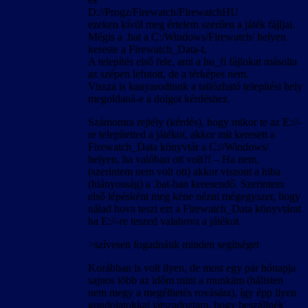
D://Progz/Firewatch/FirewatchHU
ezeken kívül meg értelem szerűen a játék fájljai.
Mégis a .bat a C:/Windows/Firewatch/ helyen
kereste a Firewatch_Data-t.
A telepítés első fele, ami a hu_fi fájlokat másolta
az szépen lefutott, de a térképes nem.
Vissza is kanyarodtunk a tallózható telepítési hely
megoldaná-e a dolgot kérdéshez.
Számomra rejtély (kérdés), hogy mikor te az E://-
re telepítetted a játékot, akkor mit keresett a
Firewatch_Data könyvtár a C://Windows/
helyen, ha valóban ott volt?! – Ha nem,
(szerintem nem volt ott) akkor viszont a hiba
(hiányosság) a .bat-ban keresendő. Szerintem
első lépésként meg kéne nézni mégegyszer, hogy
nálad hova teszi ezt a Firewatch_Data könyvtárat
ha E://-re teszed valahova a játékot.
>szívesen fogadnánk minden segítséget
Korábban is volt ilyen, de most egy pár hónapja
sajnos több az időm mint a munkám (hálisten
nem megy a megélhetés rovására), így épp ilyen
gondolatokkal játszadoztam, hogy beszállnék