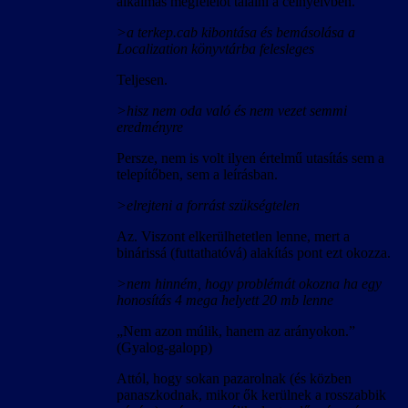
alkalmas megfelelőt találni a célnyelvben.
>a terkep.cab kibontása és bemásolása a
Localization könyvtárba felesleges
Teljesen.
>hisz nem oda való és nem vezet semmi
eredményre
Persze, nem is volt ilyen értelmű utasítás sem a
telepítőben, sem a leírásban.
>elrejteni a forrást szükségtelen
Az. Viszont elkerülhetetlen lenne, mert a
binárissá (futtathatóvá) alakítás pont ezt okozza.
>nem hinném, hogy problémát okozna ha egy
honosítás 4 mega helyett 20 mb lenne
„Nem azon múlik, hanem az arányokon.”
(Gyalog-galopp)
Attól, hogy sokan pazarolnak (és közben
panaszkodnak, mikor ők kerülnek a rosszabbik