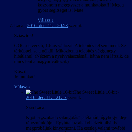
koszonom megegyszer a munkatokat!!! Meg a
gyors segitseget is! Mate
Válasz
↓
Laca
-
2016. dec. 11. - 20:53
szerint:
Sziasztok!
GOG-os verzió, 1.6-os változat. A telepítés fel sem ment. Se
térképpel, se a nélkül. Miközben a telepítés végigmegy
hibátlanul. (Néztem a nyelvválasztásnál, hátha nem látszik, de
nincs fent a magyar változat.)
Köszi!
Jó munkát!
Válasz
↓
The Sweet Little 16-bit
-
2016. dec. 11. - 21:17
szerint:
Szia Laca!
Kijött a „szabad csatangolás” játékmód, úgyhogy ideje
ránéznünk újra. Egyúttal az általad jelzett hibát is
megpróbáljuk kinyomozni. Ha esetleg valami további