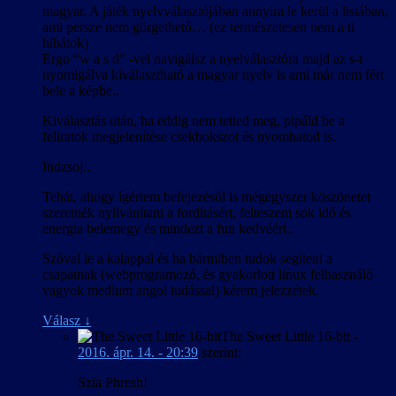
magyar. A játék nyelvválasztójában annyira le kerül a listában,
ami persze nem görgethető… (ez természetesen nem a ti
hibátok)
Ergo “w a s d” -vel navigálsz a nyelválasztóra majd az s-t
nyomigálva kiválasztható a magyar nyelv is ami már nem fért
bele a képbe..
Kiválasztás után, ha eddig nem tetted meg, pipáld be a
feliratok megjelenítése csekbokszot és nyomhatod is.
Indzsoj..
Tehát, ahogy ígértem befejezésül is mégegyszer köszönetet
szeretnék nyilvánítani a fordításért, felteszem sok idő és
energia belemegy és mindezt a fun kedvéért..
Szóval le a kalappal és ha bármiben tudok segíteni a
csapatnak (webprogramozó, és gyakorlott linux felhasználó
vagyok medium angol tudással) kérem jelezzétek.
Válasz
↓
The Sweet Little 16-bit
-
2016. ápr. 14. - 20:39
szerint:
Szia Phresh!