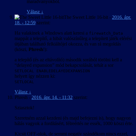
maradványokból.
Válasz
↓
The Sweet Little 16-bit
-
2016. ápr.
18. - 12:59
szerint:
Ha valakinek a Windows alatt keresi a
firewatch_Data
mappát a telepítő, a hibát valószínűleg a telepített játék elérési
útjában található felkiáltójel okozza, és van rá megoldás
(köszi,
Phresh
!):
a telepítő (és az eltávolító) második sorából törölni kell a
“delayed expansion” mód bekapcsolását, tehát a sor
SETLOCAL ENABLEDELAYEDEXPANSION
helyett így nézzen ki:
SETLOCAL
Válasz
↓
Phresh
-
2016. ápr. 14. - 11:32
szerint:
Sziasztok!
Szeretném azzal kezdeni (és majd befejezni is), hogy nagyon
hálás vagyok a fordításért, félreértés ne essék, 1000 köszi érte.
Kicsit OFF-olok, de semmi negatív szándékom nincs ezzel,