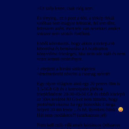
>Ez szép lenne, csak elég nem.
És tényleg.. ez a pont a tiéd, a térkép firkái
valóban nem magyar feliratok, fel sem tűnt,
felteszem azért, mert tele van nevekkel amiket
sokszor nem szokás fordítani.
Ebből következik, hogy akkor a terkep.cab
kibontása és bemásolása a Localization
könyvtárba felesleges, hisz nem oda való és nem
vezet semmi eredményre.
> elrejteni a forrást szükségtelen
>értelmetlenül növelni a csomag méretét
Egy olyan világban ahol egy 20 perces film is
1.5-5Gb Gb és a komolyabb játékok
telepítőmérete 20-30-40-50 Gb és ebből kitelepít
az 50es további 80 Gb-ot nem hinném, hogy
problémát okozna ha egy honosítás 4 mega
helyett 20 mb lenne .. és hé, ilyenben élünk!
Hát nem csodálatos?! (szarkazmus jel)
Nem kell csilli-villi zenés körtáncos (jelszavas