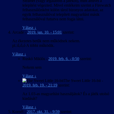
Steamet (vagy legalábbis a játékot), mint amivel a
telepítést végezted. Mivel emlékeim szerint a Firewatch
felhasználónként külön tárol bizonyos adatokat, az
egyik felhasználóval telepített magyarítást másik
felhasználóval futtatva nem fogja látni.
Válasz
↓
Arcade
-
2019. jan. 10. - 15:01
szerint:
Az ékezetes betűk nem működnek nekem.
pl.:ű,ő,ó A többi működik.
Válasz
↓
Ruskó Miklós
-
2019. feb. 6. - 0:50
szerint:
Nekem sem
Válasz
↓
The Sweet Little 16-bit
-
2019. feb. 19. - 21:19
szerint:
Az 1.03-as magyarítást használjátok? És a játék utolsó
kiadását?
Válasz
↓
Kornél
-
2017. okt. 31. - 9:59
szerint: