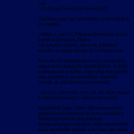
>és
>D://Progz/Firewatch/FirewatchHU
Tökéletes, pont így van kitalálva, ezért a leírás is
ezt mondja.
>Mégis a .bat a C:/Windows/Firewatch/ helyen
kereste a Firewatch_Data-t.
>A telepítés első fele, ami a hu_fi fájlokat
másolta az szépen lefutott, de a térképes nem.
Nem sikerült reprodukálnom ezt a viselkedést,
meg a nyelvi bejegyzés elrontását sem. Át kéne
csusszannunk e-mailbe, hogy némi helyzetleírás
után legalább az oka kiderüljön. Sejtéseim
vannak, de jobb lenne pontosan tudni.
>Ha nem, (szerintem nem volt ott) akkor viszont
a hiba (hiányosság) a .bat-ban keresendő.
Egyértelmű, hogy a batch fájl nem eszményi
programozási környezet, és ezen a darabon is
bizonyosan lehetne még polírozni.
Érdekességképpen elárulom, hogy ami bekerült,
az az egyszerűbb telepítő. Lett volna egy sokkal