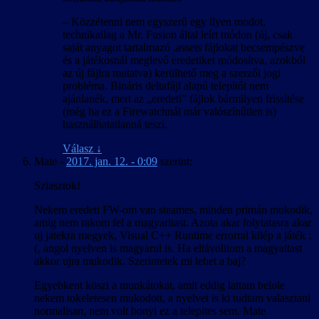
– Közzétenni nem egyszerű egy ilyen modot,
technikailag a Mr. Fusion által leírt módon (új, csak
saját anyagot tartalmazó .assets fájlokat becsempészve
és a játékosnál meglevő eredetiket módosítva, azokból
az új fájlra mutatva) kerülhető meg a szerzői jogi
probléma. Bináris deltafájl alapú telepítőt nem
ajánlanék, mert az „eredeti” fájlok bármilyen frissítése
(még ha ez a Firewatchnál már valószínűtlen is)
használhatatlanná teszi.
Válasz
↓
Mate
-
2017. jan. 12. - 0:09
szerint:
Sziasztok!
Nekem eredeti FW-om van steames, minden primán mukodik,
amig nem rakom fel a magyaritast. Azota akar folytatasra akar
uj jatekra megyek, Visual C++ Runtime errorral kilép a játék :
(, angol nyelven is magyarul is. Ha eltávolitom a magyaitast
akkor ujra mukodik. Szerintetek mi lehet a baj?
Egyebkent köszi a munkátokat, amit eddig lattam belole
nekem tokeletesen mukodott, a nyelvet is ki tudtam valasztani
normalisan, nem volt bonyi ez a telepites sem. Mate