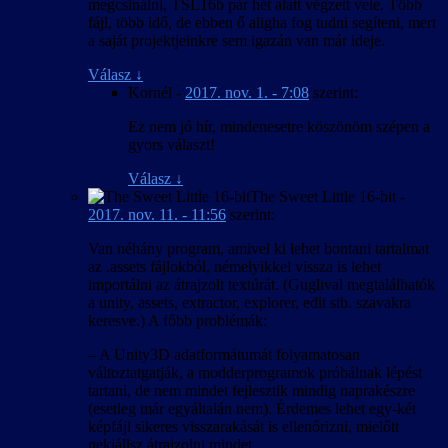
megcsinálni, TSL16b pár hét alatt végzett vele. Több
fájl, több idő, de ebben ő aligha fog tudni segíteni, mert
a saját projektjeinkre sem igazán van már ideje.
Válasz
↓
Kornél
-
2017. nov. 1. - 7:08
szerint:
Ez nem jó hír, mindenesetre köszönöm szépen a
gyors választ!
Válasz
↓
The Sweet Little 16-bit
-
2017. nov. 11. - 11:56
szerint:
Van néhány program, amivel ki lehet bontani tartalmat
az .assets fájlokból, némelyikkel vissza is lehet
importálni az átrajzolt textúrát. (Guglival megtalálhatók
a unity, assets, extractor, explorer, edit stb. szavakra
keresve.) A főbb problémák:
– A Unity3D adatformátumát folyamatosan
változtatgatják, a modderprogramok próbálnak lépést
tartani, de nem mindet fejlesztik mindig naprakészre
(esetleg már egyáltalán nem). Érdemes lehet egy-két
képfájl sikeres visszarakását is ellenőrizni, mielőtt
nekiállsz átrajzolni mindet.