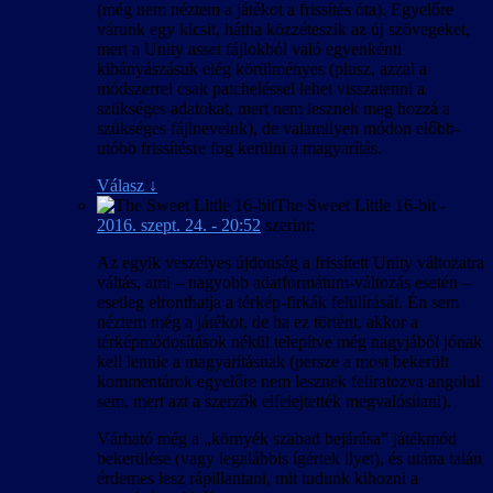
(még nem néztem a játékot a frissítés óta). Egyelőre
várunk egy kicsit, hátha közzéteszik az új szövegeket,
mert a Unity asset fájlokból való egyenkénti
kibányászásuk elég körülményes (plusz, azzal a
módszerrel csak patcheléssel lehet visszatenni a
szükséges adatokat, mert nem lesznek meg hozzá a
szükséges fájlneveink), de valamilyen módon előbb-
utóbb frissítésre fog kerülni a magyarítás.
Válasz
↓
The Sweet Little 16-bit
-
2016. szept. 24. - 20:52
szerint:
Az egyik veszélyes újdonság a frissített Unity változatra
váltás, ami – nagyobb adatformátum-változás esetén –
esetleg elronthatja a térkép-firkák felülírását. Én sem
néztem még a játékot, de ha ez történt, akkor a
térképmódosítások nékül telepítve még nagyjából jónak
kell lennie a magyarításnak (persze a most bekerült
kommentárok egyelőre nem lesznek feliratozva angolul
sem, mert azt a szerzők elfelejtették megvalósítani).
Várható még a „környék szabad bejárása” játékmód
bekerülése (vagy legalábbis ígértek ilyet), és utána talán
érdemes lesz rápillantani, mit tudunk kihozni a