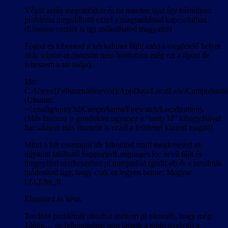
Végül aztán megoldódott és ha minden igaz így bármilyen
probléma megoldható ezzel a magyarítással kapcsolatban.
(Linuxos verziót is igy mókolhatod magyarrá)
Fogod és kibontod a két kabinet fájlt(.cab) a megfelelő helyre
akár winrar-al (linuxon nem bontottam még ezt a típust de
felteszem a tar tudja).
Ide:
C:/Users/[Felhasználóneved]/AppData/LocalLow/CampoSanto/
(Ubuntu:
~/.config/unity3d/CampoSanto/Firewatch/Localization),
(Más linuxon is gondolom ugyanez a “unity3d” kihagyásával
hacsaknem más disztrón is ezzel a felülettel kínzod magad)
Mind a két csomagot ide kibontod majd megkeresed az
ugyanitt található SupportedLanguages.loc nevű fájlt és
megnyitod szerkesztésre pl notepad-al (gedit-el) és a tartalmát
módosítod úgy, hogy csak ez legyen benne: Magyar
(.f.i.)|.hu_fi
Elmented és kész.
További problémát okozhat (nekem pl okozott), hogy még
1366x… os felbontásban sem látszik a többi nyelvtől a