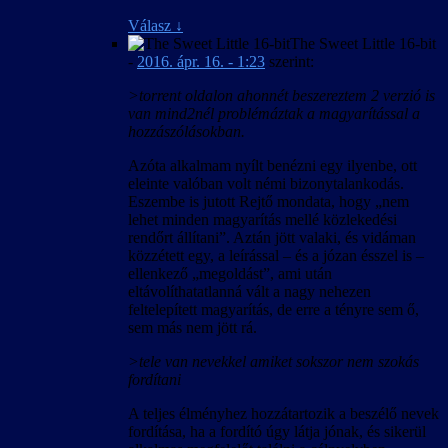
Válasz
↓
The Sweet Little 16-bit
-
2016. ápr. 16. - 1:23
szerint:
>torrent oldalon ahonnét beszereztem 2 verzió is
van mind2nél problémáztak a magyarítással a
hozzászólásokban.
Azóta alkalmam nyílt benézni egy ilyenbe, ott
eleinte valóban volt némi bizonytalankodás.
Eszembe is jutott Rejtő mondata, hogy „nem
lehet minden magyarítás mellé közlekedési
rendőrt állítani”. Aztán jött valaki, és vidáman
közzétett egy, a leírással – és a józan ésszel is –
ellenkező „megoldást”, ami után
eltávolíthatatlanná vált a nagy nehezen
feltelepített magyarítás, de erre a tényre sem ő,
sem más nem jött rá.
>tele van nevekkel amiket sokszor nem szokás
fordítani
A teljes élményhez hozzátartozik a beszélő nevek
fordítása, ha a fordító úgy látja jónak, és sikerül