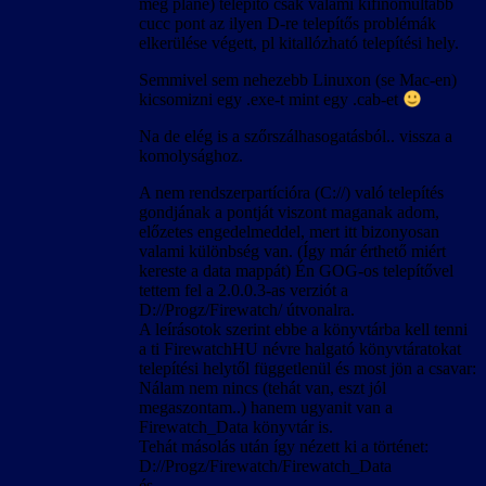
meg pláne) telepítő csak valami kifinomultabb
cucc pont az ilyen D-re telepítős problémák
elkerülése végett, pl kitallózható telepítési hely.
Semmivel sem nehezebb Linuxon (se Mac-en)
kicsomizni egy .exe-t mint egy .cab-et
Na de elég is a szőrszálhasogatásból.. vissza a
komolysághoz.
A nem rendszerpartícióra (C://) való telepítés
gondjának a pontját viszont maganak adom,
előzetes engedelmeddel, mert itt bizonyosan
valami különbség van. (Így már érthető miért
kereste a data mappát) Én GOG-os telepítővel
tettem fel a 2.0.0.3-as verziót a
D://Progz/Firewatch/ útvonalra.
A leírásotok szerint ebbe a könyvtárba kell tenni
a ti FirewatchHU névre halgató könyvtáratokat
telepítési helytől függetlenül és most jön a csavar:
Nálam nem nincs (tehát van, eszt jól
megaszontam..) hanem ugyanit van a
Firewatch_Data könyvtár is.
Tehát másolás után így nézett ki a történet:
D://Progz/Firewatch/Firewatch_Data
és