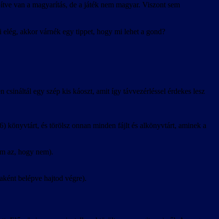
lepítve van a magyarítás, de a játék nem magyar. Viszont sem
i elég, akkor várnék egy tippet, hogy mi lehet a gond?
csináltál egy szép kis káoszt, amit így távvezérléssel érdekes lesz
6) könyvtárt, és törölsz onnan minden fájlt és alkönyvtárt, aminek a
em az, hogy nem).
daként belépve hajtod végre).