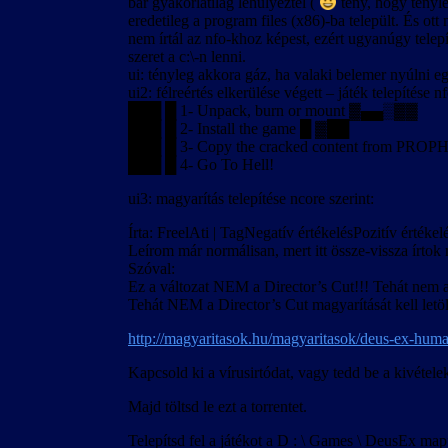
bár gyakorlatilag lehülyéztél (
tény, hogy tény
eredetileg a program files (x86)-ba települt. És o
nem írtál az nfo-khoz képest, ezért ugyanúgy telep
szeret a c:\-n lenni.
ui: tényleg akkora gáz, ha valaki belemer nyúlni eg
ui2: félreértés elkerülése végett – játék telepítése nf
███ █ 1- Unpack, burn or mount ▓▄▄▒▓▓
███ █ 2- Install the game █ ▓██
███ █ 3- Copy the cracked content from PROP
███ █ 4- Go To Hell!
ui3: magyarítás telepítése ncore szerint:
Írta: FreelAti | TagNegatív értékelésPozitív értéke
Leírom már normálisan, mert itt össze-vissza írt
Szóval:
Ez a változat NEM a Director’s Cut!!! Tehát nem a
Tehát NEM a Director’s Cut magyarítását kell letöl
http://magyaritasok.hu/magyaritasok/deus-ex-hum
Kapcsold ki a vírusirtódat, vagy tedd be a kivétel
Majd töltsd le ezt a torrentet.
Telepítsd fel a játékot a D : \ Games \ DeusEx m