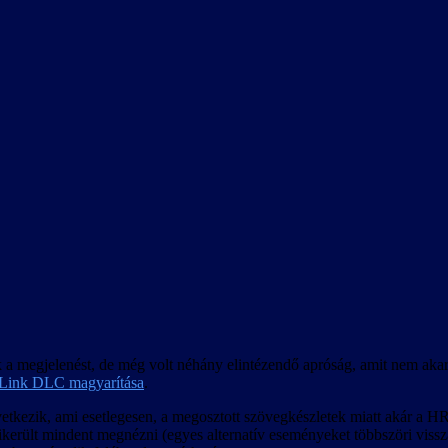
 a megjelenést, de még volt néhány elintézendő apróság, amit nem akartun
 Link DLC magyarítása
.
kezik, ami esetlegesen, a megosztott szövegkészletek miatt akár a HR 
erült mindent megnézni (egyes alternatív eseményeket többszöri visszatöl