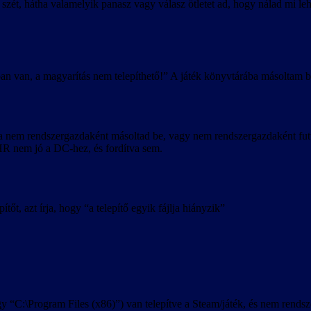
z szét, hátha valamelyik panasz vagy válasz ötletet ad, hogy nálad mi 
ában van, a magyarítás nem telepíthető!” A játék könyvtárába másoltam b
 nem rendszergazdaként másoltad be, vagy nem rendszergazdaként futta
 HR nem jó a DC-hez, és fordítva sem.
őt, azt írja, hogy “a telepítő egyik fájlja hiányzik”
 “C:\Program Files (x86)”) van telepítve a Steam/játék, és nem rendsze