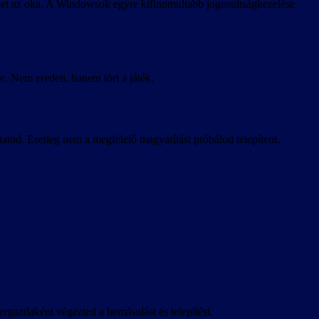
lehet az oka. A Windowsok egyre kifinomultabb jogosultságkezelése
e. Nem eredeti, hanem tört a játék.
tod. Esetleg nem a megfelelő magyarítást próbálod telepíteni,
rgazdaként végezted a bemásolást és telepítést.