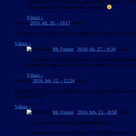
mutattak nekünk a játékosok, próbáltunk segíteni is, néz
nem könnyíti meg a dolgunkat, az biztos.
Válasz
↓
Bálint
-
2016. júl. 26. - 19:17
szerint:
Azt miért írja ki, hogy: “Hiba: a telepítő nem a játék könyvtár
Válasz
↓
Mr. Fusion
-
2016. júl. 27. - 9:34
szerint:
Azért, mert nem oda másoltad be, vagy védett könyvtárba
mindegyik magyarítás csak a jelzett játékhoz jó, az alap
Válasz
↓
Jenkins
-
2016. feb. 12. - 12:24
szerint:
Sziasztok! Az lenne a problémám, hogy amikor elindítom a telepít
Mi a probléma?
Válasz
↓
Mr. Fusion
-
2016. feb. 13. - 8:58
szerint:
Az, hogy nem olvastad el a telepítési leírást.
Gondolom védett könyvtárba (pl. “C:\Program Files” vagy