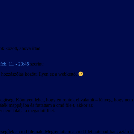
ok között, ahova írtad.
feb. 11. - 23:45
szerint:
hozzászólás között. Ilyen ez a webkettő.
segítség. Könnyen lehet, hogy én rontok el valamit – lényeg, hogy nem 
ték mappájába és futtattam a cmd file-t, akkor az
r nem találja a megadott filet.
esegítek a cmd file-nak. Megnyitottam a cmd filet notepad-ban, aztán l