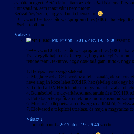
csináltam egyet. Aztán lefuttattam az xdelta3-at is a cmd file-ba
uninstallálni, sem inaktiválni nem tudom.
Szóval úgyérzem, hogy valamit elbénáztam
+++ : win10-et használok, c:\program files (x86) – ba települt 
köszi – tobibandi
Válasz
↓
Mr. Fusion
-
2015. dec. 19. - 9:06
szerint:
“+++ : win10-et használok, c:\program files (x86) – ba te
Ez az egyik baj, a másik meg az, hogy a telepítési útmuta
rendbe tenni, tekintve, hogy csak találgatni tudok, hogy
1. Belépsz rendszergazdaként.
2. Megkeresed a C:\Users\(az a felhasználó, akivel eredet
neve alapján köze lehet DX:HR-hez (elvileg csak egy kön
3. Törlöd a DX:HR telepítési könyvtárából az általad létr
4. Bemásolod a magyarításcsomag tartalmát a DX:HR tele
5. Futtatod a telepítőt, aminek most normálisan működnie
6. Most már kiléphetsz a rendszergazda fiókból, és vissza
7. Elolvasod a telepítési utasítást, és majd a magyarítás 
Válasz
↓
tobibandi
-
2015. dec. 19. - 9:40
szerint: