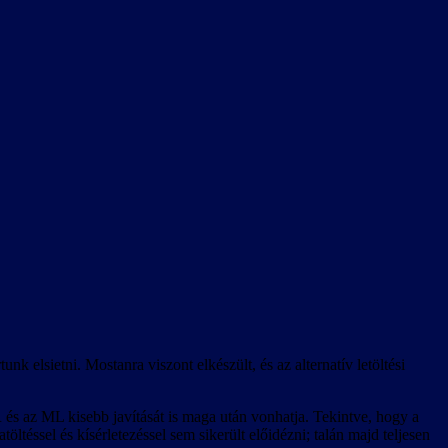
k elsietni. Mostanra viszont elkészült, és az alternatív letöltési
és az ML kisebb javítását is maga után vonhatja. Tekintve, hogy a
téssel és kísérletezéssel sem sikerült előidézni; talán majd teljesen