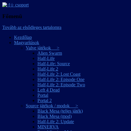
játékmagyarítások
·f·i· csoport
Főmenü
Tovább az elsődleges tartalomra
Kezdőlap
Magyarítások
Valve játékok >
Alien Swarm
Half-Life
Half-Life: Source
Half-Life 2
Half-Life 2: Lost Coast
Half-Life 2: Episode One
Half-Life 2: Episode Two
Left 4 Dead
Portal
Portal 2
Source játékok / modok >
Black Mesa (teljes játék)
Black Mesa (mod)
Half-Life 2: Update
MINERVA