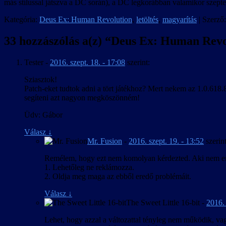
más stílussal játszva a DC során), a DC legkorábban valamikor szept
Kategória:
Deus Ex: Human Revolution
,
letöltés
,
magyarítás
| Szerző
33 hozzászólás a(z) “
Deus Ex: Human Revo
Tester
-
2016. szept. 18. - 17:08
szerint:
Sziasztok!
Patch-eket tudtok adni a tört játékhoz? Mert nekem az 1.0.618.
segíteni azt nagyon megköszönném!
Üdv: Gábor
Válasz
↓
Mr. Fusion
-
2016. szept. 19. - 13:52
szerint
Remélem, hogy ezt nem komolyan kérdezted. Aki nem ered
1. Lehetőleg ne reklámozza.
2. Oldja meg maga az ebből eredő problémáit.
Válasz
↓
The Sweet Little 16-bit
-
2016. 
Lehet, hogy azzal a változattal tényleg nem működik, v