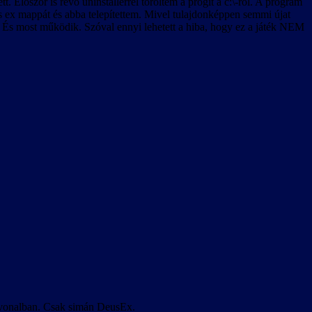
. Először is revo uninstallerrel töröltem a progit a c:\-ről. A program
us ex mappát és abba telepítettem. Mivel tulajdonképpen semmi újat
t. És most működik. Szóval ennyi lehetett a hiba, hogy ez a játék NEM
útvonalban. Csak simán DeusEx.