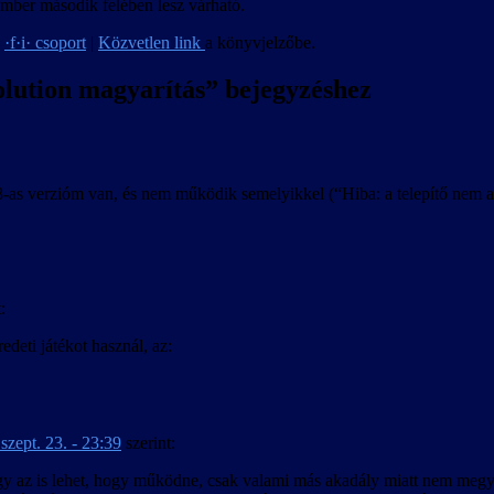
ember második felében lesz várható.
:
·f·i· csoport
|
Közvetlen link
a könyvjelzőbe.
lution magyarítás
” bejegyzéshez
8-as verzióm van, és nem működik semelyikkel (“Hiba: a telepítő nem a
:
eti játékot használ, az:
szept. 23. - 23:39
szerint:
agy az is lehet, hogy működne, csak valami más akadály miatt nem meg