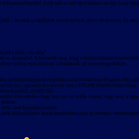
n leírt paraméterekkel. Ezek után a cmd file-t futtatva azt írja, hogy te
a játék – ha még szolgálhatok valami infóval, akkor megteszem, ha enny
lepült a játék – ha még”
tót se olvastad el. A harmadik meg, hogy a barkácsolásnak köszönhetően 
 kellene elvileg most kinéznie a dolgoknak, de azért megpróbálom.
ileg próbáltál telepíteni)\AppData\Local\VirtualStore\Program Files (x8
yvtár lesz, ugyanazzal a névvel, mint a DX:HR telepítési könyvtára).
ehozott patch2_ori.000 fájlt.
pítési könyvtárába (vagy lesz már ott belőle valami, vagy nem, a tipp
 kellene.
 abba, amit használni szoktál.
és játék eltávolításakor annak megfelelően jársz el (röviden: rendszergaz