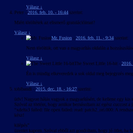
Válasz
↓
Peter
-
2016. feb. 10. - 16:44
szerint:
Miért töröltétek az elismerő gratulációimat?
Válasz
↓
Mr. Fusion
-
2016. feb. 11. - 9:34
szerint:
Nem töröltük, ott van a magyarítás oldalán a hozzászólás
Válasz
↓
The Sweet Little 16-bit
-
2016. 
Én is mindig elkeveredek a sok oldal meg bejegyzés meg 
Válasz
↓
tobibandi
-
2015. dec. 18. - 16:27
szerint:
üdv! Nagyon hálás vagyok a magyarításért, de kellene egy kis 
Szóval az történt, hogy amikor bemásoltam az egész cuccost a já
“xdelta3 failed: file open failed: read: patch2_ori.000: A rendsze
kész!
kilépés”
üzentet kapom. Szóval ebből azt gondoltam, hogy jó ötlet, ha b