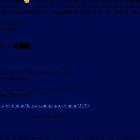
leg bénáztam
), azért veszem a fáradtságot, hogy elmondjam mi lehetett
tt nem sikerült magyarítani. Most csináltam egy másik meghajtón egy de
ítettem, mint korábban. A magyarítást is, mivel ahhoz sem adtál új infó
y bat file-ba??
o szerint:
HET dir █ ███
lés [V] [!] 2015-10-24 11:15:48 | +4
ok marhaságokat…
 2.x-es verziójú, hanem az 1.4.651.0!
teni, hanem ezt:
an-revolution/deus-ex-human-revolution/2299
ek közés a D : \ Games mappádat.
appába. Ne legyenek ékezetek, se space, se semmi marhaság az elérési 