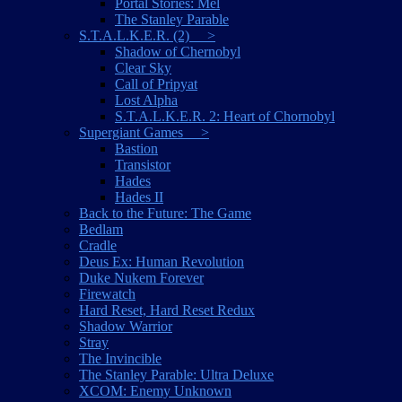
Portal Stories: Mel
The Stanley Parable
S.T.A.L.K.E.R. (2) >
Shadow of Chernobyl
Clear Sky
Call of Pripyat
Lost Alpha
S.T.A.L.K.E.R. 2: Heart of Chornobyl
Supergiant Games >
Bastion
Transistor
Hades
Hades II
Back to the Future: The Game
Bedlam
Cradle
Deus Ex: Human Revolution
Duke Nukem Forever
Firewatch
Hard Reset, Hard Reset Redux
Shadow Warrior
Stray
The Invincible
The Stanley Parable: Ultra Deluxe
XCOM: Enemy Unknown