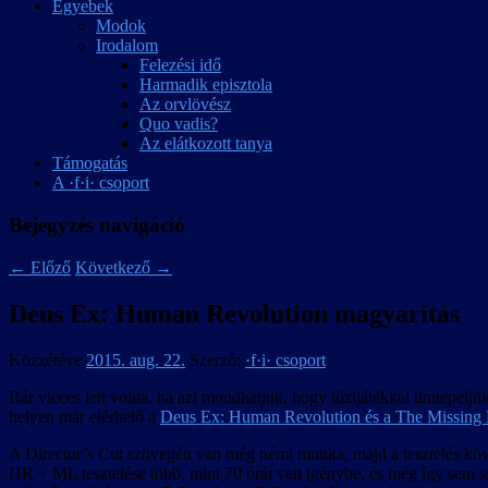
Egyebek
Modok
Irodalom
Felezési idő
Harmadik episztola
Az orvlövész
Quo vadis?
Az elátkozott tanya
Támogatás
A ·f·i· csoport
Bejegyzés navigáció
←
Előző
Következő
→
Deus Ex: Human Revolution magyarítás
Közzétéve
2015. aug. 22.
Szerző:
·f·i· csoport
Bár vicces lett volna, ha azt mondhatjuk, hogy tűzijátékkal ünnepeljük
helyen már elérhető a
Deus Ex: Human Revolution és a The Missing
A Director’s Cut szövegén van még némi munka, majd a tesztelés követ
HR + ML tesztelése több, mint 70 órát vett igénybe, és még így sem sik