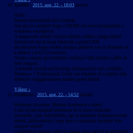
Jani888
-
2015. aug. 22. - 18:03
szerint:
Hello.
Nekem nem települ fel a forditás.
Azt irja ki a telepitö hogy a DEHR exe nem kompatibilis a
windows verziójával.
A magyaritás nélkül viszont elindul a játék,a magyaritásal
viszont azt irja ki hogy hiányzik a patch2.000.
Hozáteszem hogy eredeti steames játékom van és frissitette is
a játékot 1.4.651.0-verzióra.
Amint a steam ujra letöltötte a hiányzó fájlt elindul a játék de
nem magyar.
A telepitő viszont azt írja hogy bekapcsolva van a forditás.
Windows 7 Professional 32-bit van telepitve és a játékot már
többször végigjátszottam minden gond nélkül.
Válasz
↓
Deadhead
-
2015. aug. 22. - 14:52
szerint:
Hatalmas köszönet. Minden tiszteletem a tiétek.
Csak kíváncsiságból kérdezem én is (nem tolakodni
szeretnék, csak érdeklődöm, így is hatalmas dolgokat tesztek
értünk, játékosokért), hogy lesz e valamikor Invisible War
magyar verzió?
A kérdésem rosszul veheti ki magát, hisz még le se töröltétek