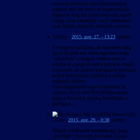
nevezett jelöletlen mini-küldetésekkel,
teljesen más lett volna az augmentációs
rendszer, meg lett volna még száz egyéb
dolog, amik kikerültek, mert mindenhol
csak falakba ütköztek fejlesztés közben.
Terelyn
-
2015. aug. 27. - 13:23
szerint:
Ez nagyon sajnálatos, de szerintem még
így is jó játék lett. Miért úgy írod, hogy
‘kikerültek” a dolgok, amikor nem is
készült el a nagy részük a limitáció miatt?
Kevesebb, de jobban kidolgozott tartalmat
kellett beletenniük a játékba a szűkös
fejlesztői időben.
Ettől függetlenül nagyon sajnálom az
egészet. Ez az eset ékes példája annak,
hogy a konzolok tényleg hátráltatják a
játékipart…
The Sweet Little
16-bit
-
2015. aug. 29. - 0:38
szerint:
Maguk a fejlesztők mondják így, hogy
„kivettük”, hol ezért, hol azért. Persze