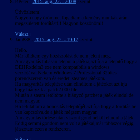
P.Péter
-
2015. aug. 22. - 20:08
szerint:
Üdvözletem!
Nagyon nagy örömmel fogadtam a kemény munkák árán
megszületett fordítást!!! Nagyon köszönöm!!
Válasz
↓
Jani888
-
2015. aug. 22. - 19:17
szerint:
Hello.
Már küldtem egy hozászolást de nem jelent meg.
A magyaritás hibásan települ a játékra,azt írja a telepitő hogy a
DEHRxdelta3 exe nem kompatibilis a windows
verziójával.Nekem Windows 7 Professional 32bites
porendszerem van és eredeti steames játékom.
Ha magyaritás telepitése után elinditom a játéokot azt írja
hogy hiányzik a patch2.000 file.
Miután a steam letöltötte a hiányzó patchet a játék elindul de
nem magyar.
Ha lefutattom a honositás telepitőjét azt írja hogy a forditás be
van kapcsolva,de a játék mégsem magyar.
A magyaritás törlése után viszont gond nélkül elindul a játék.
Eddig semmi gondom nem volt a játékal,már többször végig
játszotam ezen a rendszeren.
Válasz
↓