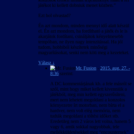
játékot ki kellett dobniuk menet közben.”
Ezt hol olvastad?
Én azt mondom, minden mennyi idő alatt készül
el. Én azt mondom, ha fordítható a játék és le is
akarjátok fordítani, csináljátok kényelmesebb
tempóban, ne ilyen nagy intenzitással. Ha jól
tudom, hobbiból készítetek minőségi
magyarításokat, senki nem köti meg a kezeteket.
Válasz
↓
Mr. Fusion
-
2015. aug. 27. -
8:36
szerint:
A DC kommentárjának kb. a fele másról se
szól, mint hogy miket kellett kivenniük a
játékból, meg min kellett egyszerűsíteni,
mert nem lehetett megoldani a konzolos
környezetre írt motorban, nem bírta el a
hardver, nem volt elég memória, nem
tudták megoldani a töltési időket stb.
Eredetileg nem 2 város lett volna, hanem 5
vagy 6, amik sokkal nagyobbak, tele
mellékküldetésekkel meg “encounternek”