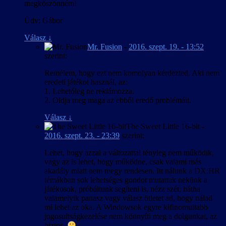
megköszönném!
Üdv: Gábor
Válasz
↓
Mr. Fusion
-
2016. szept. 19. - 13:52
szerint:
Remélem, hogy ezt nem komolyan kérdezted. Aki nem
eredeti játékot használ, az:
1. Lehetőleg ne reklámozza.
2. Oldja meg maga az ebből eredő problémáit.
Válasz
↓
The Sweet Little 16-bit
-
2016. szept. 23. - 23:39
szerint:
Lehet, hogy azzal a változattal tényleg nem működik,
vagy az is lehet, hogy működne, csak valami más
akadály miatt nem megy rendesen. Itt nálunk a DX:HR
témákban sok lehetséges gondot mutattak nekünk a
játékosok, próbáltunk segíteni is, nézz szét, hátha
valamelyik panasz vagy válasz ötletet ad, hogy nálad
mi lehet az oka. A Windowsok egyre kifinomultabb
jogosultságkezelése nem könnyíti meg a dolgunkat, az
biztos.