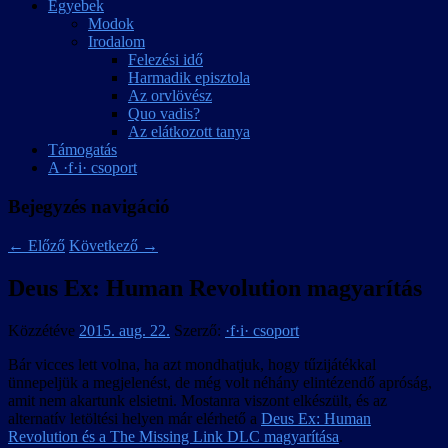
Egyebek
Modok
Irodalom
Felezési idő
Harmadik episztola
Az orvlövész
Quo vadis?
Az elátkozott tanya
Támogatás
A ·f·i· csoport
Bejegyzés navigáció
←
Előző
Következő
→
Deus Ex: Human Revolution magyarítás
Közzétéve
2015. aug. 22.
Szerző:
·f·i· csoport
Bár vicces lett volna, ha azt mondhatjuk, hogy tűzijátékkal
ünnepeljük a megjelenést, de még volt néhány elintézendő apróság,
amit nem akartunk elsietni. Mostanra viszont elkészült, és az
alternatív letöltési helyen már elérhető a
Deus Ex: Human
Revolution és a The Missing Link DLC magyarítása
.