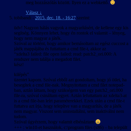
meg hozzászólás között. Ilyen ez a webkettő.
Válasz
↓
tobibandi
-
2015. dec. 18. - 16:27
szerint:
üdv! Nagyon hálás vagyok a magyarításért, de kellene egy kis
segítség. Könnyen lehet, hogy én rontok el valamit – lényeg,
hogy nem magyar a játék.
Szóval az történt, hogy amikor bemásoltam az egész cuccost a
játék mappájába és futtattam a cmd file-t, akkor az
“xdelta3 failed: file open failed: read: patch2_ori.000: A
rendszer nem találja a megadott filet.
kész!
kilépés”
üzentet kapom. Szóval ebből azt gondoltam, hogy jó ötlet, ha
besegítek a cmd file-nak. Megnyitottam a cmd filet notepad-
ban, aztán láttam, hogy szükségem van egy patch2_ori.000
file-ra, szóval csináltam egyet. Aztán lefuttattam az xdelta3-at
is a cmd file-ban leírt paraméterekkel. Ezek után a cmd file-t
futtatva azt írja, hogy telepítve van a magyarítás, de a játék
nem magyar. Viszont sem uninstallálni, sem inaktiválni nem
tudom.
Szóval úgyérzem, hogy valamit elbénáztam
+++ : win10-et használok, c:\program files (x86) – ba települt