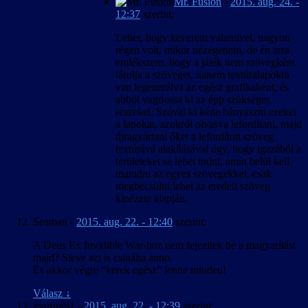
Mr. Fusion
-
2015. aug. 24. -
12:37
szerint:
Lehet, hogy keverem valamivel, nagyon
régen volt, mikor nézegettem, de én arra
emlékszem, hogy a játék nem szövegként
tárolja a szöveget, hanem textúralapokra
van legenerálva az egész grafikaként, és
abból vagdossa ki az épp szükséges
részeket. Szóval ki kéne bányászni ezeket
a lapokat, azokról olvasva lefordítani, majd
újragyártani őket a lefordított szöveg
textúrává alakításával úgy, hogy igazából a
területeket se lehet tudni, amin belül kell
maradni az egyes szövegekkel, csak
megbecsülni lehet az eredeti szöveg
kinézete alapján.
Seaman
-
2015. aug. 22. - 12:40
szerint:
A Deus Ex Invidible War-hoz nem fejezitek be a magyarítást
majd? Steve azt is csinálta anno.
És akkor végre “kerek egész” lenne minden!
Válasz
↓
gyurmi91
-
2015. aug. 22. - 12:39
szerint: