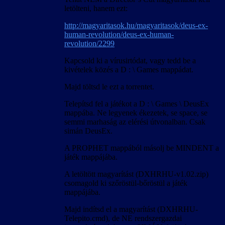
letölteni, hanem ezt:
http://magyaritasok.hu/magyaritasok/deus-ex-
human-revolution/deus-ex-human-
revolution/2299
Kapcsold ki a vírusirtódat, vagy tedd be a
kivételek közés a D : \ Games mappádat.
Majd töltsd le ezt a torrentet.
Telepítsd fel a játékot a D : \ Games \ DeusEx
mappába. Ne legyenek ékezetek, se space, se
semmi marhaság az elérési útvonalban. Csak
simán DeusEx.
A PROPHET mappából másolj be MINDENT a
játék mappájába.
A letöltött magyarítást (DXHRHU-v1.02.zip)
csomagold ki szőröstül-bőröstül a játék
mappájába.
Majd indítsd el a magyarítást (DXHRHU-
Telepito.cmd), de NE rendszergazdai