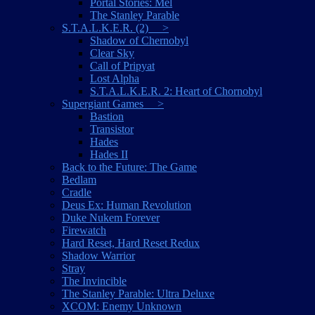
Portal Stories: Mel
The Stanley Parable
S.T.A.L.K.E.R. (2) >
Shadow of Chernobyl
Clear Sky
Call of Pripyat
Lost Alpha
S.T.A.L.K.E.R. 2: Heart of Chornobyl
Supergiant Games >
Bastion
Transistor
Hades
Hades II
Back to the Future: The Game
Bedlam
Cradle
Deus Ex: Human Revolution
Duke Nukem Forever
Firewatch
Hard Reset, Hard Reset Redux
Shadow Warrior
Stray
The Invincible
The Stanley Parable: Ultra Deluxe
XCOM: Enemy Unknown