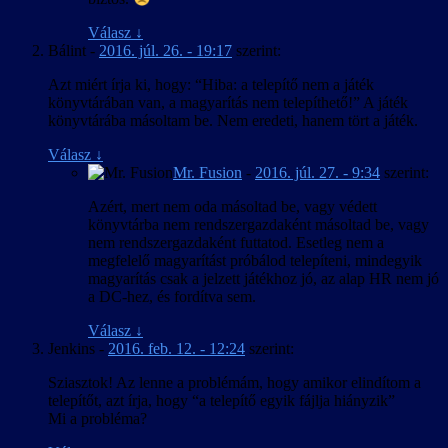
Válasz
↓
Bálint
-
2016. júl. 26. - 19:17
szerint:
Azt miért írja ki, hogy: “Hiba: a telepítő nem a játék
könyvtárában van, a magyarítás nem telepíthető!” A játék
könyvtárába másoltam be. Nem eredeti, hanem tört a játék.
Válasz
↓
Mr. Fusion
-
2016. júl. 27. - 9:34
szerint:
Azért, mert nem oda másoltad be, vagy védett
könyvtárba nem rendszergazdaként másoltad be, vagy
nem rendszergazdaként futtatod. Esetleg nem a
megfelelő magyarítást próbálod telepíteni, mindegyik
magyarítás csak a jelzett játékhoz jó, az alap HR nem jó
a DC-hez, és fordítva sem.
Válasz
↓
Jenkins
-
2016. feb. 12. - 12:24
szerint:
Sziasztok! Az lenne a problémám, hogy amikor elindítom a
telepítőt, azt írja, hogy “a telepítő egyik fájlja hiányzik”
Mi a probléma?