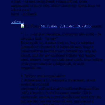
a játék – ha még szolgálhatok valami infóval, akkor
megteszem, ha ennyi elég, akkor várnék egy tippet, hogy mi
lehet a gond?
köszi – tobibandi
Válasz
↓
Mr. Fusion
-
2015. dec. 19. - 9:06
szerint:
“+++ : win10-et használok, c:\program files (x86) – ba
települt a játék – ha még”
Ez az egyik baj, a másik meg az, hogy a telepítési
útmutatót se olvastad el. A harmadik meg, hogy a
barkácsolásnak köszönhetően csináltál egy szép kis
káoszt, amit így távvezérléssel érdekes lesz rendbe
tenni, tekintve, hogy csak találgatni tudok, hogy kellene
elvileg most kinéznie a dolgoknak, de azért
megpróbálom.
1. Belépsz rendszergazdaként.
2. Megkeresed a C:\Users\(az a felhasználó, akivel
eredetileg próbáltál
telepíteni)\AppData\Local\VirtualStore\Program Files
(x86) könyvtárt, és törölsz onnan minden fájlt és
alkönyvtárt, aminek a neve alapján köze lehet DX:HR-
hez (elvileg csak egy könyvtár lesz, ugyanazzal a