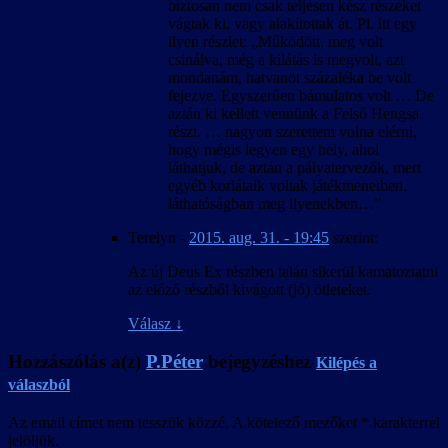
biztosan nem csak teljesen kész részeket
vágtak ki, vagy alakítottak át. Pl. itt egy
ilyen részlet: „Működött, meg volt
csinálva, még a kilátás is megvolt, azt
mondanám, hatvanöt százaléka be volt
fejezve. Egyszerűen bámulatos volt … De
aztán ki kellett vennünk a Felső Hengsa
részt. … nagyon szerettem volna elérni,
hogy mégis legyen egy hely, ahol
láthatjuk, de aztán a pályatervezők, mert
egyéb korlátaik voltak játékmenetben,
láthatóságban meg ilyenekben…”
Terelyn
-
2015. aug. 31. - 19:45
szerint:
Az új Deus Ex részben talán sikerül kamatoztatni
az előző részből kivágott (jó) ötleteket.
Válasz
↓
Hozzászólás a(z)
P.Péter
bejegyzéshez
Kilépés a
válaszból
Az email címet nem tesszük közzé.
A kötelező mezőket
*
karakterrel
jelöljük.