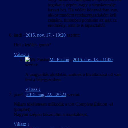
jogokat a gépén, vagy a víruskeresője
kavart be). Ha védett könyvtárban van,
akkor mindent rendszergazdaként kell
csinálni, különben pontosan az lesz az
eredmény, amit te is tapasztaltál.
lasdl
-
2015. nov. 17. - 19:20
szerint:
Hol a letöltés gomb?
Válasz
↓
Mr. Fusion
-
2015. nov. 18. - 11:00
szerint:
A magyarítás aloldalán, aminek a hivatkozása ott van
fent a bejegyzésben.
Válasz
↓
pixel
-
2015. aug. 22. - 20:23
szerint:
Nálam tökéletesen működik a tört Complete Edition -el
(prophet).
Nagyon szépen köszönöm a munkátokat.
Válasz
↓