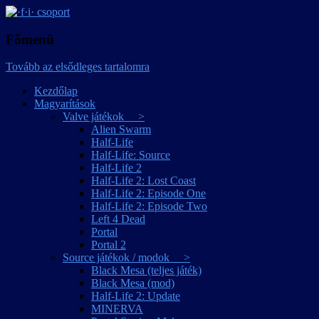
játékmagyarítások
·f·i· csoport
Főmenü
Tovább az elsődleges tartalomra
Kezdőlap
Magyarítások
Valve játékok >
Alien Swarm
Half-Life
Half-Life: Source
Half-Life 2
Half-Life 2: Lost Coast
Half-Life 2: Episode One
Half-Life 2: Episode Two
Left 4 Dead
Portal
Portal 2
Source játékok / modok >
Black Mesa (teljes játék)
Black Mesa (mod)
Half-Life 2: Update
MINERVA