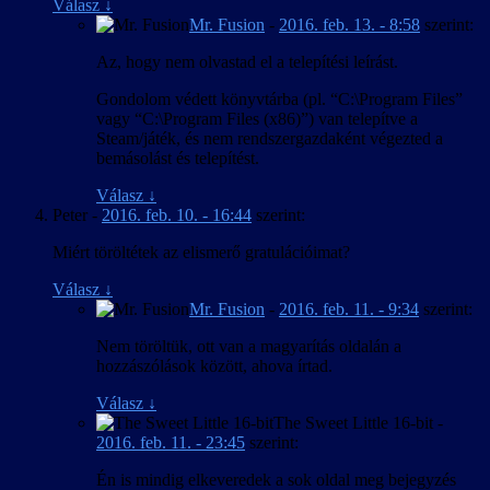
Válasz
↓
Mr. Fusion
-
2016. feb. 13. - 8:58
szerint:
Az, hogy nem olvastad el a telepítési leírást.
Gondolom védett könyvtárba (pl. “C:\Program Files”
vagy “C:\Program Files (x86)”) van telepítve a
Steam/játék, és nem rendszergazdaként végezted a
bemásolást és telepítést.
Válasz
↓
Peter
-
2016. feb. 10. - 16:44
szerint:
Miért töröltétek az elismerő gratulációimat?
Válasz
↓
Mr. Fusion
-
2016. feb. 11. - 9:34
szerint:
Nem töröltük, ott van a magyarítás oldalán a
hozzászólások között, ahova írtad.
Válasz
↓
The Sweet Little 16-bit
-
2016. feb. 11. - 23:45
szerint:
Én is mindig elkeveredek a sok oldal meg bejegyzés