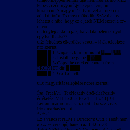
tulajdonképpen semmi újat nem írtál az nfo-khoz
képest, ezért ugyanúgy telepítettem, mint
korábban. A magyarítást is, mivel ahhoz sem
adtál új infót. És most működik. Szóval ennyi
lehetett a hiba, hogy ez a játék NEM szeret a c:\-
n lenni.
ui: tényleg akkora gáz, ha valaki belemer nyúlni
egy bat file-ba??
ui2: félreértés elkerülése végett – játék telepítése
nfo szerint:
███ █ 1- Unpack, burn or mount ▓▄▄▒▓▓
███ █ 2- Install the game █ ▓██
███ █ 3- Copy the cracked content from
PROPHET dir █ ███
███ █ 4- Go To Hell!
ui3: magyarítás telepítése ncore szerint:
Írta: FreelAti | TagNegatív értékelésPozitív
értékelés [V] [!] 2015-10-24 11:15:48 | +4
Leírom már normálisan, mert itt össze-vissza
írtok marhaságokat…
Szóval:
Ez a változat NEM a Director’s Cut!!! Tehát nem
a 2.x-es verziójú, hanem az 1.4.651.0!
Tehát NEM a Director’s Cut magyarítását kell