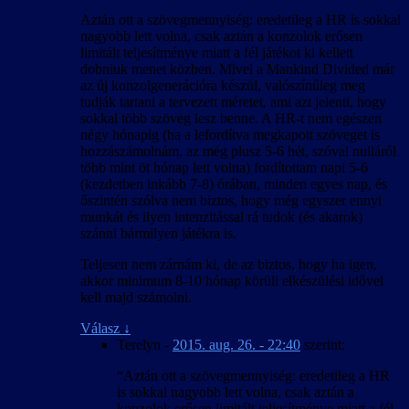
Aztán ott a szövegmennyiség: eredetileg a HR is sokkal
nagyobb lett volna, csak aztán a konzolok erősen
limitált teljesítménye miatt a fél játékot ki kellett
dobniuk menet közben. Mivel a Mankind Divided már
az új konzolgenerációra készül, valószínűleg meg
tudják tartani a tervezett méretet, ami azt jelenti, hogy
sokkal több szöveg lesz benne. A HR-t nem egészen
négy hónapig (ha a lefordítva megkapott szöveget is
hozzászámolnám, az még plusz 5-6 hét, szóval nulláról
több mint öt hónap lett volna) fordítottam napi 5-6
(kezdetben inkább 7-8) órában, minden egyes nap, és
őszintén szólva nem biztos, hogy még egyszer ennyi
munkát és ilyen intenzitással rá tudok (és akarok)
szánni bármilyen játékra is.
Teljesen nem zárnám ki, de az biztos, hogy ha igen,
akkor minimum 8-10 hónap körüli elkészülési idővel
kell majd számolni.
Válasz
↓
Terelyn
-
2015. aug. 26. - 22:40
szerint:
“Aztán ott a szövegmennyiség: eredetileg a HR
is sokkal nagyobb lett volna, csak aztán a
konzolok erősen limitált teljesítménye miatt a fél