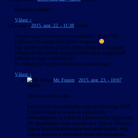
Köszönöm szépen!
Válasz
↓
Gergő
-
2015. aug. 22. - 11:38
szerint:
Nagyon szépen köszönöm a munkátokat ! Itt az ideje
kijátszani ezt a nagyszerű játékot magyarul
Egy kérdésem lenne a jövöre nézve. Deus Ex: Mankind
Divided jővőre jelenik meg tervezitek ennek a nagyszerű
játéknak is majd a leforditását ?
És mégegyszer nagyon köszönöm a munkátokat !
Válasz
↓
Mr. Fusion
-
2015. aug. 23. - 10:07
szerint:
Több tényezős kérdés.
Egyrészt ott van a technikai megvalósíthatóság: a HR
Crystal Engine-je se volt az a kimondott
módosításbarát, és a helyzet a Dawn-nál se fog javulni,
sőt, gyaníthatóan még rosszabb lesz. Szóval először is
legyen hozzá kibontó/visszacsomagoló eszköz, meg
valami módszer a módosított fájlok elfogadtatására.