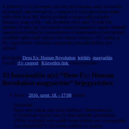
A Director’s Cut szövegén van még némi munka, majd a tesztelés
következik, ami esetlegesen, a megosztott szövegkészletek miatt
akár a HR és az ML kisebb javítását is maga után vonhatja.
Tekintve, hogy a HR + ML tesztelése több, mint 70 órát vett
igénybe, és még így sem sikerült mindent megnézni (egyes alternatív
eseményeket többszöri visszatöltéssel és kísérletezéssel sem sikerült
előidézni; talán majd teljesen más stílussal játszva a DC során), a
DC legkorábban valamikor szeptember második felében lesz
várható.
Kategória:
Deus Ex: Human Revolution
,
letöltés
,
magyarítás
|
Szerző:
·f·i· csoport
|
Közvetlen link
a könyvjelzőbe.
33 hozzászólás a(z) “
Deus Ex: Human
Revolution magyarítás
” bejegyzéshez
Tester
-
2016. szept. 18. - 17:08
szerint:
Sziasztok!
Patch-eket tudtok adni a tört játékhoz? Mert nekem az
1.0.618.8-as verzióm van, és nem működik semelyikkel
(“Hiba: a telepítő nem a játék könyvtárában van, a magyarítás
nem telepíthető!”). Ha tudtok segíteni azt nagyon