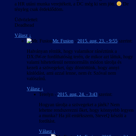
a HR utáni munka verejtékeit, a DC még ki sem jött.
De
tényleg csak érdeklődöm.
Üdvözlettel:
Deadhead
Válasz
↓
Mr. Fusion
-
2015. aug. 23. - 9:55
szerint:
Halványan rémlik, hogy valamikor ránéztünk a
DX:IW-re fordíthatóság terén, de mikor azt láttuk, hogy
valami hihetetlenül nemnormális módon tárolja és
kezeli a szövegeket, úgy döntöttünk, hogy annyi
kínlódást, ami azzal lenne, nem ér. Szóval nem
valószínű.
Válasz
↓
Terelyn
-
2015. aug. 24. - 3:43
szerint:
Hogyan tárolja a szövegeket a játék? Nem
lehetne rendszerezni őket, hogy könnyebb legyen
a munka? Ha jól emlékszem, SteveQ készíti a
fordítást.
Válasz
↓