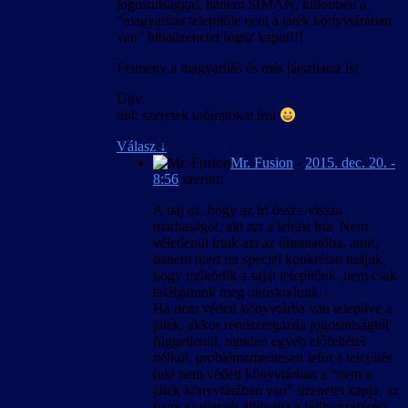
jogosultsággal, hanem SIMÁN, különben a
“magyarítás telepitője nem a játék könyvtárában
van” hibaüzenetet fogsz kapni!!!
Felmegy a magyarítás és már játszhatsz is!
Üdv.
ui4: szeretek utóiratokat írni
Válasz
↓
Mr. Fusion
-
2015. dec. 20. -
8:56
szerint:
A baj az, hogy az írt össze-vissza
marhaságot, aki azt a leírást írta. Nem
véletlenül írtuk azt az útmutatóba, amit,
hanem mert mi speciel konkrétan tudjuk,
hogy működik a saját telepítőnk, nem csak
találgatunk meg okoskodunk…
Ha nem védett könyvtárba van telepítve a
játék, akkor rendszergazda jogosultságtól
függetlenül, minden egyéb előfeltétel
nélkül, problémamentesen lefut a telepítés
(aki nem védett könyvtárban a “nem a
játék könyvtárában van” üzenetet kapja, az
vagy szanaszét állítgatta a fájlhozzáférési