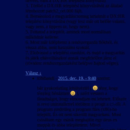
névvel, mint a DX:HR telepítési könyvtára).
3. Törlöd a DX:HR telepítési könyvtárából az általad
létrehozott patch2_ori.000 fájlt.
4. Bemásolod a magyarításcsomag tartalmát a DX:HR
telepítési könyvtárába (vagy lesz már ott belőle valami,
vagy nem, a tippem az, hogy nem).
5. Futtatod a telepítőt, aminek most normálisan
működnie kellene.
6. Most már kiléphetsz a rendszergazda fiókból, és
vissza abba, amit használni szoktál.
7. Elolvasod a telepítési utasítást, és majd a magyarítás
és játék eltávolításakor annak megfelelően jársz el
(röviden: rendszergazdaként belépve hajtod végre).
Válasz
↓
tobibandi
-
2015. dec. 19. - 9:40
szerint:
bár gyakorlatilag lehülyéztél (
tény, hogy
tényleg bénáztam
), azért veszem a
fáradtságot, hogy elmondjam mi lehetett. Először
is revo uninstallerrel töröltem a progit a c:\-ről. A
program eredetileg a program files (x86)-ba
települt. És ott nem sikerült magyarítani. Most
csináltam egy másik meghajtón egy deus ex
mappát és abba telepítettem. Mivel