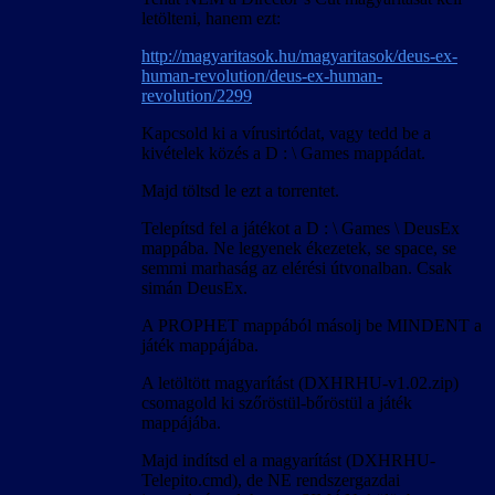
letölteni, hanem ezt:
http://magyaritasok.hu/magyaritasok/deus-ex-
human-revolution/deus-ex-human-
revolution/2299
Kapcsold ki a vírusirtódat, vagy tedd be a
kivételek közés a D : \ Games mappádat.
Majd töltsd le ezt a torrentet.
Telepítsd fel a játékot a D : \ Games \ DeusEx
mappába. Ne legyenek ékezetek, se space, se
semmi marhaság az elérési útvonalban. Csak
simán DeusEx.
A PROPHET mappából másolj be MINDENT a
játék mappájába.
A letöltött magyarítást (DXHRHU-v1.02.zip)
csomagold ki szőröstül-bőröstül a játék
mappájába.
Majd indítsd el a magyarítást (DXHRHU-
Telepito.cmd), de NE rendszergazdai