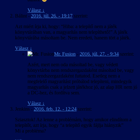
Válasz
↓
Bálint
-
2016. júl. 26. - 19:17
szerint:
Azt miért írja ki, hogy: “Hiba: a telepítő nem a játék
könyvtárában van, a magyarítás nem telepíthető!” A játék
könyvtárába másoltam be. Nem eredeti, hanem tört a játék.
Válasz
↓
Mr. Fusion
-
2016. júl. 27. - 9:34
szerint:
Azért, mert nem oda másoltad be, vagy védett
könyvtárba nem rendszergazdaként másoltad be, vagy
nem rendszergazdaként futtatod. Esetleg nem a
megfelelő magyarítást próbálod telepíteni, mindegyik
magyarítás csak a jelzett játékhoz jó, az alap HR nem jó
a DC-hez, és fordítva sem.
Válasz
↓
Jenkins
-
2016. feb. 12. - 12:24
szerint:
Sziasztok! Az lenne a problémám, hogy amikor elindítom a
telepítőt, azt írja, hogy “a telepítő egyik fájlja hiányzik”
Mi a probléma?