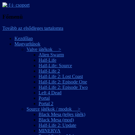
játékmagyarítások
·f·i· csoport
Főmenü
Tovább az elsődleges tartalomra
Kezdőlap
Magyarítások
Valve játékok >
Alien Swarm
Half-Life
Half-Life: Source
Half-Life 2
Half-Life 2: Lost Coast
Half-Life 2: Episode One
Half-Life 2: Episode Two
Left 4 Dead
Portal
Portal 2
Source játékok / modok >
Black Mesa (teljes játék)
Black Mesa (mod)
Half-Life 2: Update
MINERVA