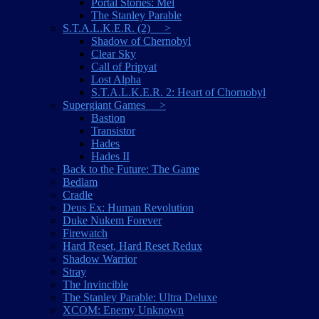
Portal Stories: Mel
The Stanley Parable
S.T.A.L.K.E.R. (2) >
Shadow of Chernobyl
Clear Sky
Call of Pripyat
Lost Alpha
S.T.A.L.K.E.R. 2: Heart of Chornobyl
Supergiant Games >
Bastion
Transistor
Hades
Hades II
Back to the Future: The Game
Bedlam
Cradle
Deus Ex: Human Revolution
Duke Nukem Forever
Firewatch
Hard Reset, Hard Reset Redux
Shadow Warrior
Stray
The Invincible
The Stanley Parable: Ultra Deluxe
XCOM: Enemy Unknown