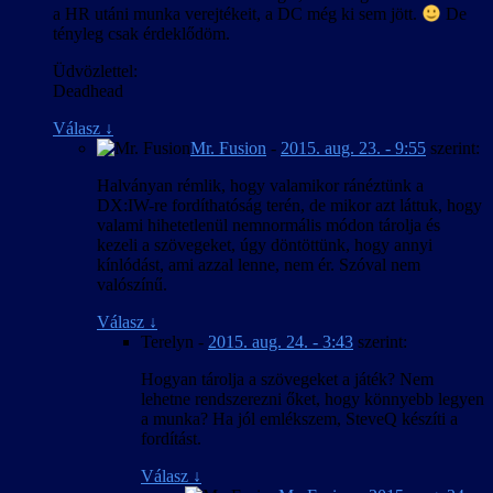
a HR utáni munka verejtékeit, a DC még ki sem jött.
De
tényleg csak érdeklődöm.
Üdvözlettel:
Deadhead
Válasz
↓
Mr. Fusion
-
2015. aug. 23. - 9:55
szerint:
Halványan rémlik, hogy valamikor ránéztünk a
DX:IW-re fordíthatóság terén, de mikor azt láttuk, hogy
valami hihetetlenül nemnormális módon tárolja és
kezeli a szövegeket, úgy döntöttünk, hogy annyi
kínlódást, ami azzal lenne, nem ér. Szóval nem
valószínű.
Válasz
↓
Terelyn
-
2015. aug. 24. - 3:43
szerint:
Hogyan tárolja a szövegeket a játék? Nem
lehetne rendszerezni őket, hogy könnyebb legyen
a munka? Ha jól emlékszem, SteveQ készíti a
fordítást.
Válasz
↓