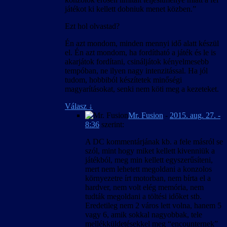
játékot ki kellett dobniuk menet közben.”
Ezt hol olvastad?
Én azt mondom, minden mennyi idő alatt készül
el. Én azt mondom, ha fordítható a játék és le is
akarjátok fordítani, csináljátok kényelmesebb
tempóban, ne ilyen nagy intenzitással. Ha jól
tudom, hobbiból készítetek minőségi
magyarításokat, senki nem köti meg a kezeteket.
Válasz
↓
Mr. Fusion
-
2015. aug. 27. -
8:36
szerint:
A DC kommentárjának kb. a fele másról se
szól, mint hogy miket kellett kivenniük a
játékból, meg min kellett egyszerűsíteni,
mert nem lehetett megoldani a konzolos
környezetre írt motorban, nem bírta el a
hardver, nem volt elég memória, nem
tudták megoldani a töltési időket stb.
Eredetileg nem 2 város lett volna, hanem 5
vagy 6, amik sokkal nagyobbak, tele
mellékküldetésekkel meg “encounternek”