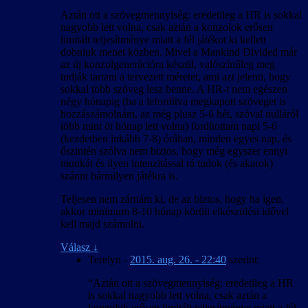
Aztán ott a szövegmennyiség: eredetileg a HR is sokkal
nagyobb lett volna, csak aztán a konzolok erősen
limitált teljesítménye miatt a fél játékot ki kellett
dobniuk menet közben. Mivel a Mankind Divided már
az új konzolgenerációra készül, valószínűleg meg
tudják tartani a tervezett méretet, ami azt jelenti, hogy
sokkal több szöveg lesz benne. A HR-t nem egészen
négy hónapig (ha a lefordítva megkapott szöveget is
hozzászámolnám, az még plusz 5-6 hét, szóval nulláról
több mint öt hónap lett volna) fordítottam napi 5-6
(kezdetben inkább 7-8) órában, minden egyes nap, és
őszintén szólva nem biztos, hogy még egyszer ennyi
munkát és ilyen intenzitással rá tudok (és akarok)
szánni bármilyen játékra is.
Teljesen nem zárnám ki, de az biztos, hogy ha igen,
akkor minimum 8-10 hónap körüli elkészülési idővel
kell majd számolni.
Válasz
↓
Terelyn
-
2015. aug. 26. - 22:40
szerint:
“Aztán ott a szövegmennyiség: eredetileg a HR
is sokkal nagyobb lett volna, csak aztán a
konzolok erősen limitált teljesítménye miatt a fél