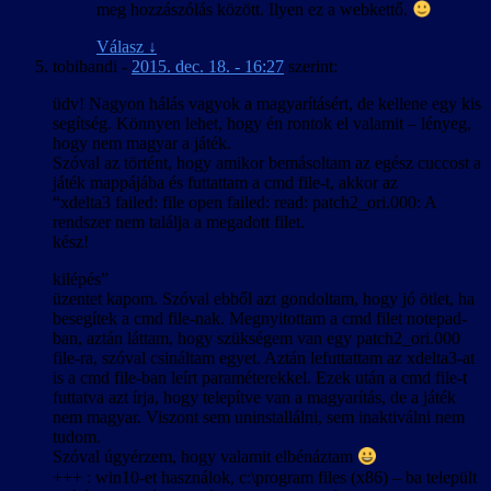
meg hozzászólás között. Ilyen ez a webkettő.
Válasz
↓
tobibandi
-
2015. dec. 18. - 16:27
szerint:
üdv! Nagyon hálás vagyok a magyarításért, de kellene egy kis
segítség. Könnyen lehet, hogy én rontok el valamit – lényeg,
hogy nem magyar a játék.
Szóval az történt, hogy amikor bemásoltam az egész cuccost a
játék mappájába és futtattam a cmd file-t, akkor az
“xdelta3 failed: file open failed: read: patch2_ori.000: A
rendszer nem találja a megadott filet.
kész!
kilépés”
üzentet kapom. Szóval ebből azt gondoltam, hogy jó ötlet, ha
besegítek a cmd file-nak. Megnyitottam a cmd filet notepad-
ban, aztán láttam, hogy szükségem van egy patch2_ori.000
file-ra, szóval csináltam egyet. Aztán lefuttattam az xdelta3-at
is a cmd file-ban leírt paraméterekkel. Ezek után a cmd file-t
futtatva azt írja, hogy telepítve van a magyarítás, de a játék
nem magyar. Viszont sem uninstallálni, sem inaktiválni nem
tudom.
Szóval úgyérzem, hogy valamit elbénáztam
+++ : win10-et használok, c:\program files (x86) – ba települt