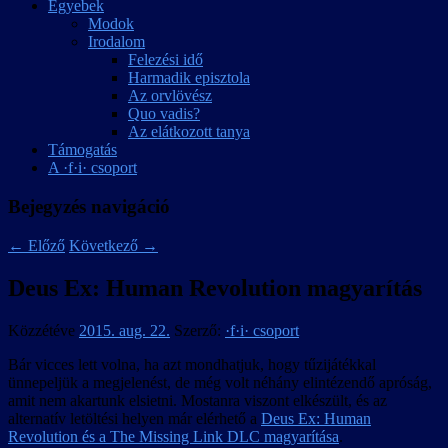
Egyebek
Modok
Irodalom
Felezési idő
Harmadik episztola
Az orvlövész
Quo vadis?
Az elátkozott tanya
Támogatás
A ·f·i· csoport
Bejegyzés navigáció
←
Előző
Következő
→
Deus Ex: Human Revolution magyarítás
Közzétéve
2015. aug. 22.
Szerző:
·f·i· csoport
Bár vicces lett volna, ha azt mondhatjuk, hogy tűzijátékkal
ünnepeljük a megjelenést, de még volt néhány elintézendő apróság,
amit nem akartunk elsietni. Mostanra viszont elkészült, és az
alternatív letöltési helyen már elérhető a
Deus Ex: Human
Revolution és a The Missing Link DLC magyarítása
.