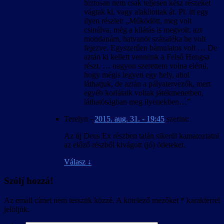
biztosan nem csak teljesen kész részeket
vágtak ki, vagy alakítottak át. Pl. itt egy
ilyen részlet: „Működött, meg volt
csinálva, még a kilátás is megvolt, azt
mondanám, hatvanöt százaléka be volt
fejezve. Egyszerűen bámulatos volt … De
aztán ki kellett vennünk a Felső Hengsa
részt. … nagyon szerettem volna elérni,
hogy mégis legyen egy hely, ahol
láthatjuk, de aztán a pályatervezők, mert
egyéb korlátaik voltak játékmenetben,
láthatóságban meg ilyenekben…”
Terelyn
-
2015. aug. 31. - 19:45
szerint:
Az új Deus Ex részben talán sikerül kamatoztatni
az előző részből kivágott (jó) ötleteket.
Válasz
↓
Szólj hozzá!
Az email címet nem tesszük közzé.
A kötelező mezőket
*
karakterrel
jelöljük.