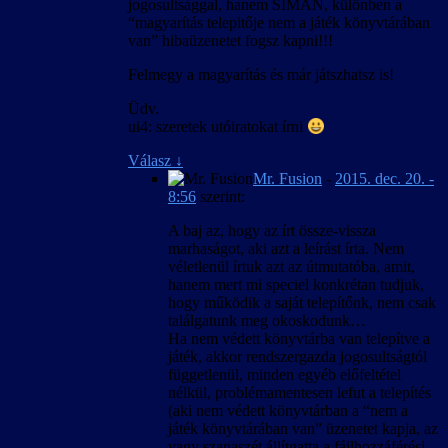
jogosultsággal, hanem SIMÁN, különben a
“magyarítás telepitője nem a játék könyvtárában
van” hibaüzenetet fogsz kapni!!!
Felmegy a magyarítás és már játszhatsz is!
Üdv.
ui4: szeretek utóiratokat írni
Válasz
↓
Mr. Fusion
-
2015. dec. 20. -
8:56
szerint:
A baj az, hogy az írt össze-vissza
marhaságot, aki azt a leírást írta. Nem
véletlenül írtuk azt az útmutatóba, amit,
hanem mert mi speciel konkrétan tudjuk,
hogy működik a saját telepítőnk, nem csak
találgatunk meg okoskodunk…
Ha nem védett könyvtárba van telepítve a
játék, akkor rendszergazda jogosultságtól
függetlenül, minden egyéb előfeltétel
nélkül, problémamentesen lefut a telepítés
(aki nem védett könyvtárban a “nem a
játék könyvtárában van” üzenetet kapja, az
vagy szanaszét állítgatta a fájlhozzáférési