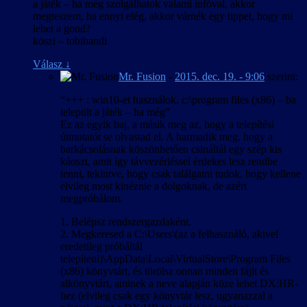
a játék – ha még szolgálhatok valami infóval, akkor
megteszem, ha ennyi elég, akkor várnék egy tippet, hogy mi
lehet a gond?
köszi – tobibandi
Válasz
↓
Mr. Fusion
-
2015. dec. 19. - 9:06
szerint:
“+++ : win10-et használok, c:\program files (x86) – ba
települt a játék – ha még”
Ez az egyik baj, a másik meg az, hogy a telepítési
útmutatót se olvastad el. A harmadik meg, hogy a
barkácsolásnak köszönhetően csináltál egy szép kis
káoszt, amit így távvezérléssel érdekes lesz rendbe
tenni, tekintve, hogy csak találgatni tudok, hogy kellene
elvileg most kinéznie a dolgoknak, de azért
megpróbálom.
1. Belépsz rendszergazdaként.
2. Megkeresed a C:\Users\(az a felhasználó, akivel
eredetileg próbáltál
telepíteni)\AppData\Local\VirtualStore\Program Files
(x86) könyvtárt, és törölsz onnan minden fájlt és
alkönyvtárt, aminek a neve alapján köze lehet DX:HR-
hez (elvileg csak egy könyvtár lesz, ugyanazzal a