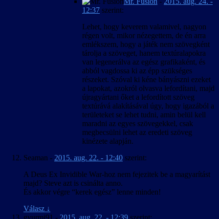
Mr. Fusion
-
2015. aug. 24. -
12:37
szerint:
Lehet, hogy keverem valamivel, nagyon
régen volt, mikor nézegettem, de én arra
emlékszem, hogy a játék nem szövegként
tárolja a szöveget, hanem textúralapokra
van legenerálva az egész grafikaként, és
abból vagdossa ki az épp szükséges
részeket. Szóval ki kéne bányászni ezeket
a lapokat, azokról olvasva lefordítani, majd
újragyártani őket a lefordított szöveg
textúrává alakításával úgy, hogy igazából a
területeket se lehet tudni, amin belül kell
maradni az egyes szövegekkel, csak
megbecsülni lehet az eredeti szöveg
kinézete alapján.
Seaman
-
2015. aug. 22. - 12:40
szerint:
A Deus Ex Invidible War-hoz nem fejezitek be a magyarítást
majd? Steve azt is csinálta anno.
És akkor végre “kerek egész” lenne minden!
Válasz
↓
gyurmi91
-
2015. aug. 22. - 12:39
szerint: