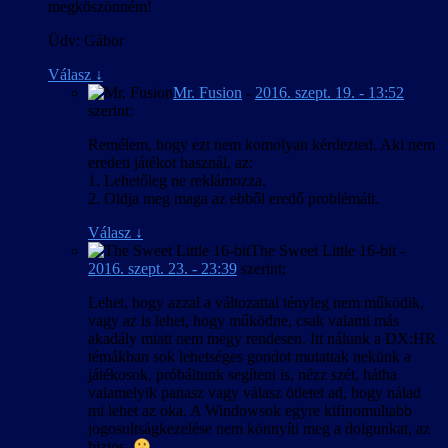
megköszönném!
Üdv: Gábor
Válasz
↓
Mr. Fusion
-
2016. szept. 19. - 13:52
szerint:
Remélem, hogy ezt nem komolyan kérdezted. Aki nem
eredeti játékot használ, az:
1. Lehetőleg ne reklámozza.
2. Oldja meg maga az ebből eredő problémáit.
Válasz
↓
The Sweet Little 16-bit
-
2016. szept. 23. - 23:39
szerint:
Lehet, hogy azzal a változattal tényleg nem működik,
vagy az is lehet, hogy működne, csak valami más
akadály miatt nem megy rendesen. Itt nálunk a DX:HR
témákban sok lehetséges gondot mutattak nekünk a
játékosok, próbáltunk segíteni is, nézz szét, hátha
valamelyik panasz vagy válasz ötletet ad, hogy nálad
mi lehet az oka. A Windowsok egyre kifinomultabb
jogosultságkezelése nem könnyíti meg a dolgunkat, az
biztos.