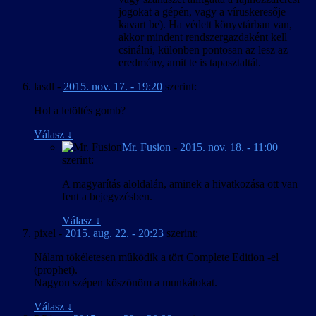
jogokat a gépén, vagy a víruskeresője
kavart be). Ha védett könyvtárban van,
akkor mindent rendszergazdaként kell
csinálni, különben pontosan az lesz az
eredmény, amit te is tapasztaltál.
lasdl
-
2015. nov. 17. - 19:20
szerint:
Hol a letöltés gomb?
Válasz
↓
Mr. Fusion
-
2015. nov. 18. - 11:00
szerint:
A magyarítás aloldalán, aminek a hivatkozása ott van
fent a bejegyzésben.
Válasz
↓
pixel
-
2015. aug. 22. - 20:23
szerint:
Nálam tökéletesen működik a tört Complete Edition -el
(prophet).
Nagyon szépen köszönöm a munkátokat.
Válasz
↓