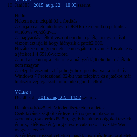
Jani888
-
2015. aug. 22. - 18:03
szerint:
Hello.
Nekem nem települ fel a forditás.
Azt irja ki a telepitö hogy a DEHR exe nem kompatibilis a
windows verziójával.
A magyaritás nélkül viszont elindul a játék,a magyaritásal
viszont azt irja ki hogy hiányzik a patch2.000.
Hozáteszem hogy eredeti steames játékom van és frissitette is
a játékot 1.4.651.0-verzióra.
Amint a steam ujra letöltötte a hiányzó fájlt elindul a játék de
nem magyar.
A telepitő viszont azt írja hogy bekapcsolva van a forditás.
Windows 7 Professional 32-bit van telepitve és a játékot már
többször végigjátszottam minden gond nélkül.
Válasz
↓
Deadhead
-
2015. aug. 22. - 14:52
szerint:
Hatalmas köszönet. Minden tiszteletem a tiétek.
Csak kíváncsiságból kérdezem én is (nem tolakodni
szeretnék, csak érdeklődöm, így is hatalmas dolgokat tesztek
értünk, játékosokért), hogy lesz e valamikor Invisible War
magyar verzió?
A kérdésem rosszul veheti ki magát, hisz még le se töröltétek