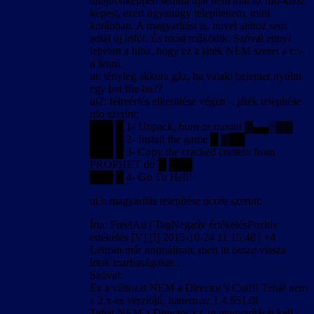
tulajdonképpen semmi újat nem írtál az nfo-khoz
képest, ezért ugyanúgy telepítettem, mint
korábban. A magyarítást is, mivel ahhoz sem
adtál új infót. És most működik. Szóval ennyi
lehetett a hiba, hogy ez a játék NEM szeret a c:\-
n lenni.
ui: tényleg akkora gáz, ha valaki belemer nyúlni
egy bat file-ba??
ui2: félreértés elkerülése végett – játék telepítése
nfo szerint:
███ █ 1- Unpack, burn or mount ▓▄▄▒▓▓
███ █ 2- Install the game █ ▓██
███ █ 3- Copy the cracked content from
PROPHET dir █ ███
███ █ 4- Go To Hell!
ui3: magyarítás telepítése ncore szerint:
Írta: FreelAti | TagNegatív értékelésPozitív
értékelés [V] [!] 2015-10-24 11:15:48 | +4
Leírom már normálisan, mert itt össze-vissza
írtok marhaságokat…
Szóval:
Ez a változat NEM a Director’s Cut!!! Tehát nem
a 2.x-es verziójú, hanem az 1.4.651.0!
Tehát NEM a Director’s Cut magyarítását kell