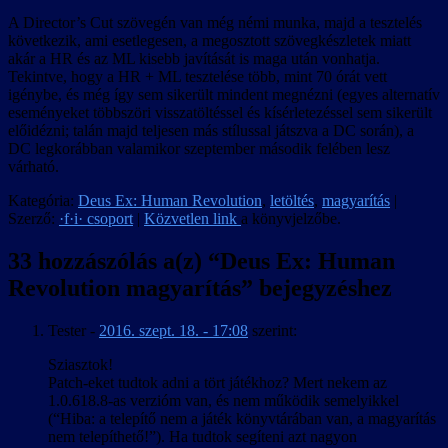
A Director’s Cut szövegén van még némi munka, majd a tesztelés
következik, ami esetlegesen, a megosztott szövegkészletek miatt
akár a HR és az ML kisebb javítását is maga után vonhatja.
Tekintve, hogy a HR + ML tesztelése több, mint 70 órát vett
igénybe, és még így sem sikerült mindent megnézni (egyes alternatív
eseményeket többszöri visszatöltéssel és kísérletezéssel sem sikerült
előidézni; talán majd teljesen más stílussal játszva a DC során), a
DC legkorábban valamikor szeptember második felében lesz
várható.
Kategória:
Deus Ex: Human Revolution
,
letöltés
,
magyarítás
|
Szerző:
·f·i· csoport
|
Közvetlen link
a könyvjelzőbe.
33 hozzászólás a(z) “
Deus Ex: Human
Revolution magyarítás
” bejegyzéshez
Tester
-
2016. szept. 18. - 17:08
szerint:
Sziasztok!
Patch-eket tudtok adni a tört játékhoz? Mert nekem az
1.0.618.8-as verzióm van, és nem működik semelyikkel
(“Hiba: a telepítő nem a játék könyvtárában van, a magyarítás
nem telepíthető!”). Ha tudtok segíteni azt nagyon