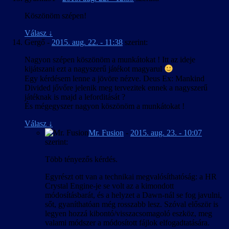
Köszönöm szépen!
Válasz
↓
Gergő
-
2015. aug. 22. - 11:38
szerint:
Nagyon szépen köszönöm a munkátokat ! Itt az ideje
kijátszani ezt a nagyszerű játékot magyarul
Egy kérdésem lenne a jövöre nézve. Deus Ex: Mankind
Divided jővőre jelenik meg tervezitek ennek a nagyszerű
játéknak is majd a leforditását ?
És mégegyszer nagyon köszönöm a munkátokat !
Válasz
↓
Mr. Fusion
-
2015. aug. 23. - 10:07
szerint:
Több tényezős kérdés.
Egyrészt ott van a technikai megvalósíthatóság: a HR
Crystal Engine-je se volt az a kimondott
módosításbarát, és a helyzet a Dawn-nál se fog javulni,
sőt, gyaníthatóan még rosszabb lesz. Szóval először is
legyen hozzá kibontó/visszacsomagoló eszköz, meg
valami módszer a módosított fájlok elfogadtatására.