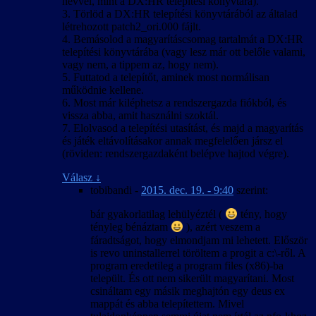
névvel, mint a DX:HR telepítési könyvtára).
3. Törlöd a DX:HR telepítési könyvtárából az általad
létrehozott patch2_ori.000 fájlt.
4. Bemásolod a magyarításcsomag tartalmát a DX:HR
telepítési könyvtárába (vagy lesz már ott belőle valami,
vagy nem, a tippem az, hogy nem).
5. Futtatod a telepítőt, aminek most normálisan
működnie kellene.
6. Most már kiléphetsz a rendszergazda fiókból, és
vissza abba, amit használni szoktál.
7. Elolvasod a telepítési utasítást, és majd a magyarítás
és játék eltávolításakor annak megfelelően jársz el
(röviden: rendszergazdaként belépve hajtod végre).
Válasz
↓
tobibandi
-
2015. dec. 19. - 9:40
szerint:
bár gyakorlatilag lehülyéztél (
tény, hogy
tényleg bénáztam
), azért veszem a
fáradtságot, hogy elmondjam mi lehetett. Először
is revo uninstallerrel töröltem a progit a c:\-ről. A
program eredetileg a program files (x86)-ba
települt. És ott nem sikerült magyarítani. Most
csináltam egy másik meghajtón egy deus ex
mappát és abba telepítettem. Mivel