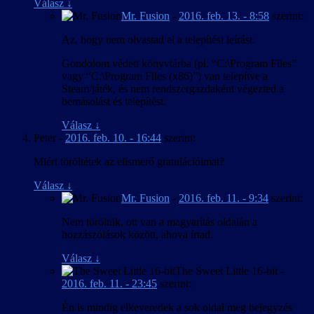
Válasz
↓
Mr. Fusion
-
2016. feb. 13. - 8:58
szerint:
Az, hogy nem olvastad el a telepítési leírást.
Gondolom védett könyvtárba (pl. “C:\Program Files”
vagy “C:\Program Files (x86)”) van telepítve a
Steam/játék, és nem rendszergazdaként végezted a
bemásolást és telepítést.
Válasz
↓
Peter
-
2016. feb. 10. - 16:44
szerint:
Miért töröltétek az elismerő gratulációimat?
Válasz
↓
Mr. Fusion
-
2016. feb. 11. - 9:34
szerint:
Nem töröltük, ott van a magyarítás oldalán a
hozzászólások között, ahova írtad.
Válasz
↓
The Sweet Little 16-bit
-
2016. feb. 11. - 23:45
szerint:
Én is mindig elkeveredek a sok oldal meg bejegyzés