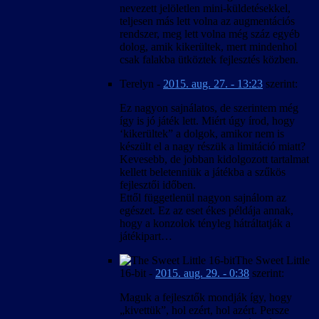
nevezett jelöletlen mini-küldetésekkel,
teljesen más lett volna az augmentációs
rendszer, meg lett volna még száz egyéb
dolog, amik kikerültek, mert mindenhol
csak falakba ütköztek fejlesztés közben.
Terelyn
-
2015. aug. 27. - 13:23
szerint:
Ez nagyon sajnálatos, de szerintem még
így is jó játék lett. Miért úgy írod, hogy
‘kikerültek” a dolgok, amikor nem is
készült el a nagy részük a limitáció miatt?
Kevesebb, de jobban kidolgozott tartalmat
kellett beletenniük a játékba a szűkös
fejlesztői időben.
Ettől függetlenül nagyon sajnálom az
egészet. Ez az eset ékes példája annak,
hogy a konzolok tényleg hátráltatják a
játékipart…
The Sweet Little
16-bit
-
2015. aug. 29. - 0:38
szerint:
Maguk a fejlesztők mondják így, hogy
„kivettük”, hol ezért, hol azért. Persze