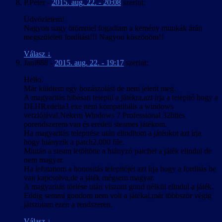
P.Péter
-
2015. aug. 22. - 20:08
szerint:
Üdvözletem!
Nagyon nagy örömmel fogadtam a kemény munkák árán
megszületett fordítást!!! Nagyon köszönöm!!
Válasz
↓
Jani888
-
2015. aug. 22. - 19:17
szerint:
Hello.
Már küldtem egy hozászolást de nem jelent meg.
A magyaritás hibásan települ a játékra,azt írja a telepitő hogy a
DEHRxdelta3 exe nem kompatibilis a windows
verziójával.Nekem Windows 7 Professional 32bites
porendszerem van és eredeti steames játékom.
Ha magyaritás telepitése után elinditom a játéokot azt írja
hogy hiányzik a patch2.000 file.
Miután a steam letöltötte a hiányzó patchet a játék elindul de
nem magyar.
Ha lefutattom a honositás telepitőjét azt írja hogy a forditás be
van kapcsolva,de a játék mégsem magyar.
A magyaritás törlése után viszont gond nélkül elindul a játék.
Eddig semmi gondom nem volt a játékal,már többször végig
játszotam ezen a rendszeren.
Válasz
↓