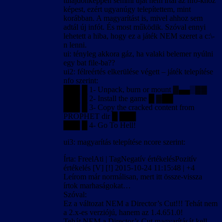
tulajdonképpen semmi újat nem írtál az nfo-khoz
képest, ezért ugyanúgy telepítettem, mint
korábban. A magyarítást is, mivel ahhoz sem
adtál új infót. És most működik. Szóval ennyi
lehetett a hiba, hogy ez a játék NEM szeret a c:\-
n lenni.
ui: tényleg akkora gáz, ha valaki belemer nyúlni
egy bat file-ba??
ui2: félreértés elkerülése végett – játék telepítése
nfo szerint:
███ █ 1- Unpack, burn or mount ▓▄▄▒▓▓
███ █ 2- Install the game █ ▓██
███ █ 3- Copy the cracked content from
PROPHET dir █ ███
███ █ 4- Go To Hell!
ui3: magyarítás telepítése ncore szerint:
Írta: FreelAti | TagNegatív értékelésPozitív
értékelés [V] [!] 2015-10-24 11:15:48 | +4
Leírom már normálisan, mert itt össze-vissza
írtok marhaságokat…
Szóval:
Ez a változat NEM a Director’s Cut!!! Tehát nem
a 2.x-es verziójú, hanem az 1.4.651.0!
Tehát NEM a Director’s Cut magyarítását kell