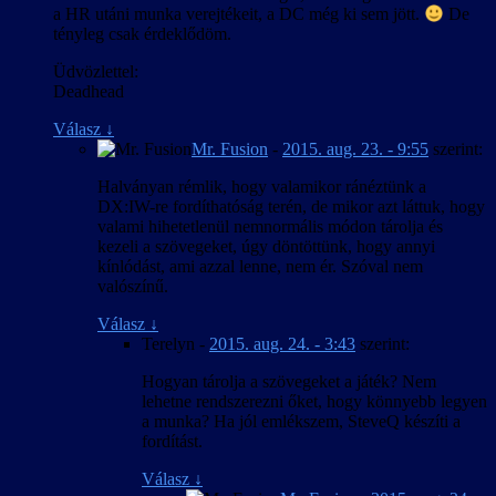
a HR utáni munka verejtékeit, a DC még ki sem jött.
De
tényleg csak érdeklődöm.
Üdvözlettel:
Deadhead
Válasz
↓
Mr. Fusion
-
2015. aug. 23. - 9:55
szerint:
Halványan rémlik, hogy valamikor ránéztünk a
DX:IW-re fordíthatóság terén, de mikor azt láttuk, hogy
valami hihetetlenül nemnormális módon tárolja és
kezeli a szövegeket, úgy döntöttünk, hogy annyi
kínlódást, ami azzal lenne, nem ér. Szóval nem
valószínű.
Válasz
↓
Terelyn
-
2015. aug. 24. - 3:43
szerint:
Hogyan tárolja a szövegeket a játék? Nem
lehetne rendszerezni őket, hogy könnyebb legyen
a munka? Ha jól emlékszem, SteveQ készíti a
fordítást.
Válasz
↓