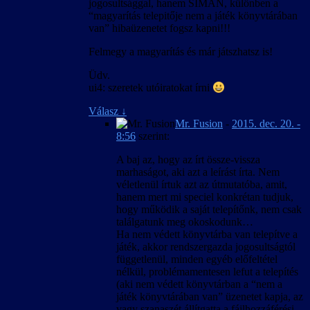
jogosultsággal, hanem SIMÁN, különben a
“magyarítás telepitője nem a játék könyvtárában
van” hibaüzenetet fogsz kapni!!!
Felmegy a magyarítás és már játszhatsz is!
Üdv.
ui4: szeretek utóiratokat írni
Válasz
↓
Mr. Fusion
-
2015. dec. 20. -
8:56
szerint:
A baj az, hogy az írt össze-vissza
marhaságot, aki azt a leírást írta. Nem
véletlenül írtuk azt az útmutatóba, amit,
hanem mert mi speciel konkrétan tudjuk,
hogy működik a saját telepítőnk, nem csak
találgatunk meg okoskodunk…
Ha nem védett könyvtárba van telepítve a
játék, akkor rendszergazda jogosultságtól
függetlenül, minden egyéb előfeltétel
nélkül, problémamentesen lefut a telepítés
(aki nem védett könyvtárban a “nem a
játék könyvtárában van” üzenetet kapja, az
vagy szanaszét állítgatta a fájlhozzáférési