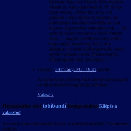
biztosan nem csak teljesen kész részeket
vágtak ki, vagy alakítottak át. Pl. itt egy
ilyen részlet: „Működött, meg volt
csinálva, még a kilátás is megvolt, azt
mondanám, hatvanöt százaléka be volt
fejezve. Egyszerűen bámulatos volt … De
aztán ki kellett vennünk a Felső Hengsa
részt. … nagyon szerettem volna elérni,
hogy mégis legyen egy hely, ahol
láthatjuk, de aztán a pályatervezők, mert
egyéb korlátaik voltak játékmenetben,
láthatóságban meg ilyenekben…”
Terelyn
-
2015. aug. 31. - 19:45
szerint:
Az új Deus Ex részben talán sikerül kamatoztatni
az előző részből kivágott (jó) ötleteket.
Válasz
↓
Hozzászólás a(z)
tobibandi
bejegyzéshez
Kilépés a
válaszból
Az email címet nem tesszük közzé.
A kötelező mezőket
*
karakterrel
jelöljük.