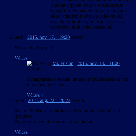
jogokat a gépén, vagy a víruskeresője
kavart be). Ha védett könyvtárban van,
akkor mindent rendszergazdaként kell
csinálni, különben pontosan az lesz az
eredmény, amit te is tapasztaltál.
lasdl
-
2015. nov. 17. - 19:20
szerint:
Hol a letöltés gomb?
Válasz
↓
Mr. Fusion
-
2015. nov. 18. - 11:00
szerint:
A magyarítás aloldalán, aminek a hivatkozása ott van
fent a bejegyzésben.
Válasz
↓
pixel
-
2015. aug. 22. - 20:23
szerint:
Nálam tökéletesen működik a tört Complete Edition -el
(prophet).
Nagyon szépen köszönöm a munkátokat.
Válasz
↓