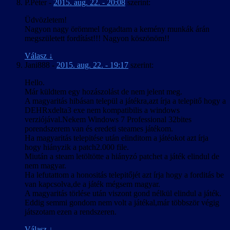
P.Péter
-
2015. aug. 22. - 20:08
szerint:
Üdvözletem!
Nagyon nagy örömmel fogadtam a kemény munkák árán
megszületett fordítást!!! Nagyon köszönöm!!
Válasz
↓
Jani888
-
2015. aug. 22. - 19:17
szerint:
Hello.
Már küldtem egy hozászolást de nem jelent meg.
A magyaritás hibásan települ a játékra,azt írja a telepitő hogy a
DEHRxdelta3 exe nem kompatibilis a windows
verziójával.Nekem Windows 7 Professional 32bites
porendszerem van és eredeti steames játékom.
Ha magyaritás telepitése után elinditom a játéokot azt írja
hogy hiányzik a patch2.000 file.
Miután a steam letöltötte a hiányzó patchet a játék elindul de
nem magyar.
Ha lefutattom a honositás telepitőjét azt írja hogy a forditás be
van kapcsolva,de a játék mégsem magyar.
A magyaritás törlése után viszont gond nélkül elindul a játék.
Eddig semmi gondom nem volt a játékal,már többször végig
játszotam ezen a rendszeren.
Válasz
↓