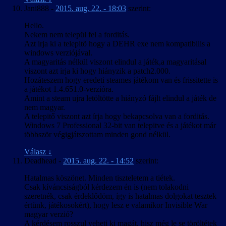
Jani888
-
2015. aug. 22. - 18:03
szerint:
Hello.
Nekem nem települ fel a forditás.
Azt irja ki a telepitö hogy a DEHR exe nem kompatibilis a
windows verziójával.
A magyaritás nélkül viszont elindul a játék,a magyaritásal
viszont azt irja ki hogy hiányzik a patch2.000.
Hozáteszem hogy eredeti steames játékom van és frissitette is
a játékot 1.4.651.0-verzióra.
Amint a steam ujra letöltötte a hiányzó fájlt elindul a játék de
nem magyar.
A telepitő viszont azt írja hogy bekapcsolva van a forditás.
Windows 7 Professional 32-bit van telepitve és a játékot már
többször végigjátszottam minden gond nélkül.
Válasz
↓
Deadhead
-
2015. aug. 22. - 14:52
szerint:
Hatalmas köszönet. Minden tiszteletem a tiétek.
Csak kíváncsiságból kérdezem én is (nem tolakodni
szeretnék, csak érdeklődöm, így is hatalmas dolgokat tesztek
értünk, játékosokért), hogy lesz e valamikor Invisible War
magyar verzió?
A kérdésem rosszul veheti ki magát, hisz még le se töröltétek