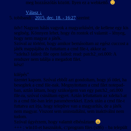
meg hozzászólás között. Ilyen ez a webkettő.
Válasz
↓
tobibandi
-
2015. dec. 18. - 16:27
szerint:
üdv! Nagyon hálás vagyok a magyarításért, de kellene egy kis
segítség. Könnyen lehet, hogy én rontok el valamit – lényeg,
hogy nem magyar a játék.
Szóval az történt, hogy amikor bemásoltam az egész cuccost a
játék mappájába és futtattam a cmd file-t, akkor az
“xdelta3 failed: file open failed: read: patch2_ori.000: A
rendszer nem találja a megadott filet.
kész!
kilépés”
üzentet kapom. Szóval ebből azt gondoltam, hogy jó ötlet, ha
besegítek a cmd file-nak. Megnyitottam a cmd filet notepad-
ban, aztán láttam, hogy szükségem van egy patch2_ori.000
file-ra, szóval csináltam egyet. Aztán lefuttattam az xdelta3-at
is a cmd file-ban leírt paraméterekkel. Ezek után a cmd file-t
futtatva azt írja, hogy telepítve van a magyarítás, de a játék
nem magyar. Viszont sem uninstallálni, sem inaktiválni nem
tudom.
Szóval úgyérzem, hogy valamit elbénáztam
+++ : win10-et használok, c:\program files (x86) – ba települt