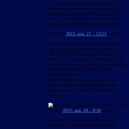
nevezett jelöletlen mini-küldetésekkel,
teljesen más lett volna az augmentációs
rendszer, meg lett volna még száz egyéb
dolog, amik kikerültek, mert mindenhol
csak falakba ütköztek fejlesztés közben.
Terelyn
-
2015. aug. 27. - 13:23
szerint:
Ez nagyon sajnálatos, de szerintem még
így is jó játék lett. Miért úgy írod, hogy
‘kikerültek” a dolgok, amikor nem is
készült el a nagy részük a limitáció miatt?
Kevesebb, de jobban kidolgozott tartalmat
kellett beletenniük a játékba a szűkös
fejlesztői időben.
Ettől függetlenül nagyon sajnálom az
egészet. Ez az eset ékes példája annak,
hogy a konzolok tényleg hátráltatják a
játékipart…
The Sweet Little
16-bit
-
2015. aug. 29. - 0:38
szerint:
Maguk a fejlesztők mondják így, hogy
„kivettük”, hol ezért, hol azért. Persze