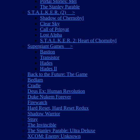
Portal Stories: Mel
The Stanley Parable
S.T.A.L.K.E.R. (2) >
Shadow of Chernobyl
Clear Sky
Call of Pripyat
Lost Alpha
S.T.A.L.K.E.R. 2: Heart of Chornobyl
Supergiant Games >
Bastion
Transistor
Hades
Hades II
Back to the Future: The Game
Bedlam
Cradle
Deus Ex: Human Revolution
Duke Nukem Forever
Firewatch
Hard Reset, Hard Reset Redux
Shadow Warrior
Stray
The Invincible
The Stanley Parable: Ultra Deluxe
XCOM: Enemy Unknown