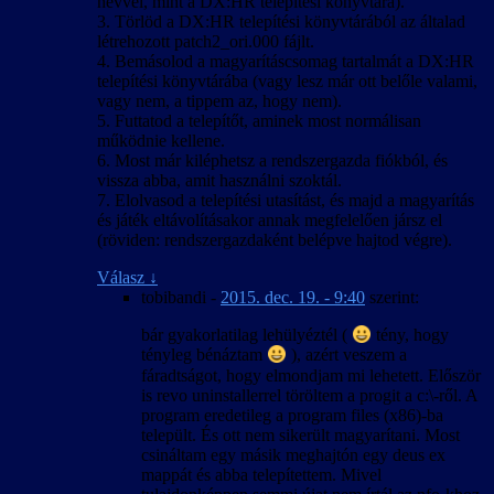
névvel, mint a DX:HR telepítési könyvtára).
3. Törlöd a DX:HR telepítési könyvtárából az általad
létrehozott patch2_ori.000 fájlt.
4. Bemásolod a magyarításcsomag tartalmát a DX:HR
telepítési könyvtárába (vagy lesz már ott belőle valami,
vagy nem, a tippem az, hogy nem).
5. Futtatod a telepítőt, aminek most normálisan
működnie kellene.
6. Most már kiléphetsz a rendszergazda fiókból, és
vissza abba, amit használni szoktál.
7. Elolvasod a telepítési utasítást, és majd a magyarítás
és játék eltávolításakor annak megfelelően jársz el
(röviden: rendszergazdaként belépve hajtod végre).
Válasz
↓
tobibandi
-
2015. dec. 19. - 9:40
szerint:
bár gyakorlatilag lehülyéztél (
tény, hogy
tényleg bénáztam
), azért veszem a
fáradtságot, hogy elmondjam mi lehetett. Először
is revo uninstallerrel töröltem a progit a c:\-ről. A
program eredetileg a program files (x86)-ba
települt. És ott nem sikerült magyarítani. Most
csináltam egy másik meghajtón egy deus ex
mappát és abba telepítettem. Mivel