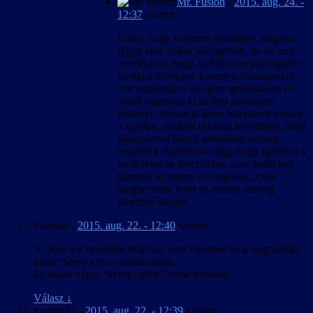
Mr. Fusion
-
2015. aug. 24. -
12:37
szerint:
Lehet, hogy keverem valamivel, nagyon
régen volt, mikor nézegettem, de én arra
emlékszem, hogy a játék nem szövegként
tárolja a szöveget, hanem textúralapokra
van legenerálva az egész grafikaként, és
abból vagdossa ki az épp szükséges
részeket. Szóval ki kéne bányászni ezeket
a lapokat, azokról olvasva lefordítani, majd
újragyártani őket a lefordított szöveg
textúrává alakításával úgy, hogy igazából a
területeket se lehet tudni, amin belül kell
maradni az egyes szövegekkel, csak
megbecsülni lehet az eredeti szöveg
kinézete alapján.
Seaman
-
2015. aug. 22. - 12:40
szerint:
A Deus Ex Invidible War-hoz nem fejezitek be a magyarítást
majd? Steve azt is csinálta anno.
És akkor végre “kerek egész” lenne minden!
Válasz
↓
gyurmi91
-
2015. aug. 22. - 12:39
szerint: