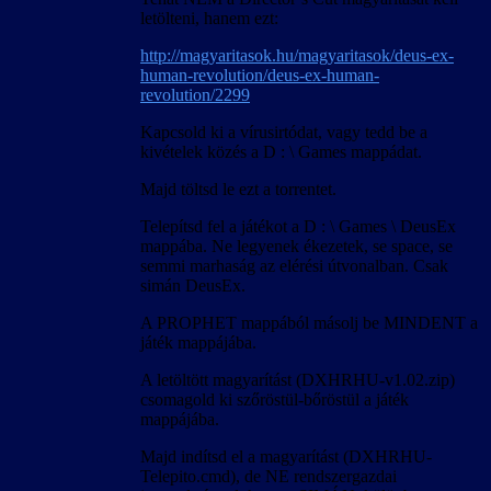
letölteni, hanem ezt:
http://magyaritasok.hu/magyaritasok/deus-ex-
human-revolution/deus-ex-human-
revolution/2299
Kapcsold ki a vírusirtódat, vagy tedd be a
kivételek közés a D : \ Games mappádat.
Majd töltsd le ezt a torrentet.
Telepítsd fel a játékot a D : \ Games \ DeusEx
mappába. Ne legyenek ékezetek, se space, se
semmi marhaság az elérési útvonalban. Csak
simán DeusEx.
A PROPHET mappából másolj be MINDENT a
játék mappájába.
A letöltött magyarítást (DXHRHU-v1.02.zip)
csomagold ki szőröstül-bőröstül a játék
mappájába.
Majd indítsd el a magyarítást (DXHRHU-
Telepito.cmd), de NE rendszergazdai