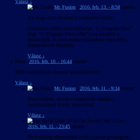
Válasz
↓
Mr. Fusion
-
2016. feb. 13. - 8:58
szerint:
Az, hogy nem olvastad el a telepítési leírást.
Gondolom védett könyvtárba (pl. “C:\Program Files”
vagy “C:\Program Files (x86)”) van telepítve a
Steam/játék, és nem rendszergazdaként végezted a
bemásolást és telepítést.
Válasz
↓
Peter
-
2016. feb. 10. - 16:44
szerint:
Miért töröltétek az elismerő gratulációimat?
Válasz
↓
Mr. Fusion
-
2016. feb. 11. - 9:34
szerint:
Nem töröltük, ott van a magyarítás oldalán a
hozzászólások között, ahova írtad.
Válasz
↓
The Sweet Little 16-bit
-
2016. feb. 11. - 23:45
szerint:
Én is mindig elkeveredek a sok oldal meg bejegyzés