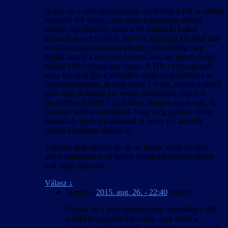
Aztán ott a szövegmennyiség: eredetileg a HR is sokkal
nagyobb lett volna, csak aztán a konzolok erősen
limitált teljesítménye miatt a fél játékot ki kellett
dobniuk menet közben. Mivel a Mankind Divided már
az új konzolgenerációra készül, valószínűleg meg
tudják tartani a tervezett méretet, ami azt jelenti, hogy
sokkal több szöveg lesz benne. A HR-t nem egészen
négy hónapig (ha a lefordítva megkapott szöveget is
hozzászámolnám, az még plusz 5-6 hét, szóval nulláról
több mint öt hónap lett volna) fordítottam napi 5-6
(kezdetben inkább 7-8) órában, minden egyes nap, és
őszintén szólva nem biztos, hogy még egyszer ennyi
munkát és ilyen intenzitással rá tudok (és akarok)
szánni bármilyen játékra is.
Teljesen nem zárnám ki, de az biztos, hogy ha igen,
akkor minimum 8-10 hónap körüli elkészülési idővel
kell majd számolni.
Válasz
↓
Terelyn
-
2015. aug. 26. - 22:40
szerint:
“Aztán ott a szövegmennyiség: eredetileg a HR
is sokkal nagyobb lett volna, csak aztán a
konzolok erősen limitált teljesítménye miatt a fél