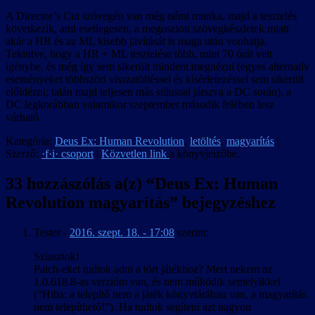
A Director’s Cut szövegén van még némi munka, majd a tesztelés
következik, ami esetlegesen, a megosztott szövegkészletek miatt
akár a HR és az ML kisebb javítását is maga után vonhatja.
Tekintve, hogy a HR + ML tesztelése több, mint 70 órát vett
igénybe, és még így sem sikerült mindent megnézni (egyes alternatív
eseményeket többszöri visszatöltéssel és kísérletezéssel sem sikerült
előidézni; talán majd teljesen más stílussal játszva a DC során), a
DC legkorábban valamikor szeptember második felében lesz
várható.
Kategória:
Deus Ex: Human Revolution
,
letöltés
,
magyarítás
|
Szerző:
·f·i· csoport
|
Közvetlen link
a könyvjelzőbe.
33 hozzászólás a(z) “
Deus Ex: Human
Revolution magyarítás
” bejegyzéshez
Tester
-
2016. szept. 18. - 17:08
szerint:
Sziasztok!
Patch-eket tudtok adni a tört játékhoz? Mert nekem az
1.0.618.8-as verzióm van, és nem működik semelyikkel
(“Hiba: a telepítő nem a játék könyvtárában van, a magyarítás
nem telepíthető!”). Ha tudtok segíteni azt nagyon