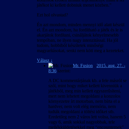
játékot ki kellett dobniuk menet közben.”
Ezt hol olvastad?
Én azt mondom, minden mennyi idő alatt készül
el. Én azt mondom, ha fordítható a játék és le is
akarjátok fordítani, csináljátok kényelmesebb
tempóban, ne ilyen nagy intenzitással. Ha jól
tudom, hobbiból készítetek minőségi
magyarításokat, senki nem köti meg a kezeteket.
Válasz
↓
Mr. Fusion
-
2015. aug. 27. -
8:36
szerint:
A DC kommentárjának kb. a fele másról se
szól, mint hogy miket kellett kivenniük a
játékból, meg min kellett egyszerűsíteni,
mert nem lehetett megoldani a konzolos
környezetre írt motorban, nem bírta el a
hardver, nem volt elég memória, nem
tudták megoldani a töltési időket stb.
Eredetileg nem 2 város lett volna, hanem 5
vagy 6, amik sokkal nagyobbak, tele
mellékküldetésekkel meg “encounternek”