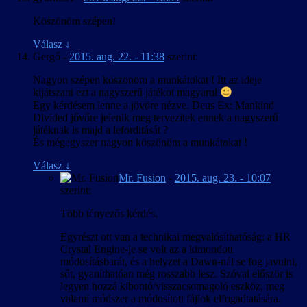
Köszönöm szépen!
Válasz
↓
Gergő
-
2015. aug. 22. - 11:38
szerint:
Nagyon szépen köszönöm a munkátokat ! Itt az ideje
kijátszani ezt a nagyszerű játékot magyarul
Egy kérdésem lenne a jövöre nézve. Deus Ex: Mankind
Divided jővőre jelenik meg tervezitek ennek a nagyszerű
játéknak is majd a leforditását ?
És mégegyszer nagyon köszönöm a munkátokat !
Válasz
↓
Mr. Fusion
-
2015. aug. 23. - 10:07
szerint:
Több tényezős kérdés.
Egyrészt ott van a technikai megvalósíthatóság: a HR
Crystal Engine-je se volt az a kimondott
módosításbarát, és a helyzet a Dawn-nál se fog javulni,
sőt, gyaníthatóan még rosszabb lesz. Szóval először is
legyen hozzá kibontó/visszacsomagoló eszköz, meg
valami módszer a módosított fájlok elfogadtatására.