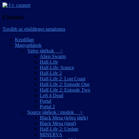
játékmagyarítások
·f·i· csoport
Főmenü
Tovább az elsődleges tartalomra
Kezdőlap
Magyarítások
Valve játékok >
Alien Swarm
Half-Life
Half-Life: Source
Half-Life 2
Half-Life 2: Lost Coast
Half-Life 2: Episode One
Half-Life 2: Episode Two
Left 4 Dead
Portal
Portal 2
Source játékok / modok >
Black Mesa (teljes játék)
Black Mesa (mod)
Half-Life 2: Update
MINERVA