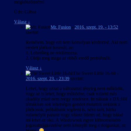
megköszönném!
Üdv: Gábor
Válasz
↓
Mr. Fusion
-
2016. szept. 19. - 13:52
szerint:
Remélem, hogy ezt nem komolyan kérdezted. Aki nem
eredeti játékot használ, az:
1. Lehetőleg ne reklámozza.
2. Oldja meg maga az ebből eredő problémáit.
Válasz
↓
The Sweet Little 16-bit
-
2016. szept. 23. - 23:39
szerint:
Lehet, hogy azzal a változattal tényleg nem működik,
vagy az is lehet, hogy működne, csak valami más
akadály miatt nem megy rendesen. Itt nálunk a DX:HR
témákban sok lehetséges gondot mutattak nekünk a
játékosok, próbáltunk segíteni is, nézz szét, hátha
valamelyik panasz vagy válasz ötletet ad, hogy nálad
mi lehet az oka. A Windowsok egyre kifinomultabb
jogosultságkezelése nem könnyíti meg a dolgunkat, az
biztos.