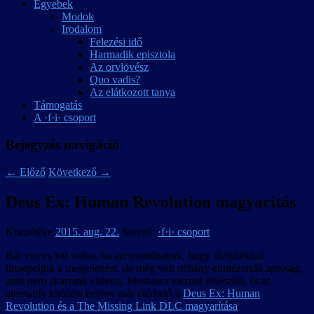
Egyebek
Modok
Irodalom
Felezési idő
Harmadik episztola
Az orvlövész
Quo vadis?
Az elátkozott tanya
Támogatás
A ·f·i· csoport
Bejegyzés navigáció
←
Előző
Következő
→
Deus Ex: Human Revolution magyarítás
Közzétéve
2015. aug. 22.
Szerző:
·f·i· csoport
Bár vicces lett volna, ha azt mondhatjuk, hogy tűzijátékkal
ünnepeljük a megjelenést, de még volt néhány elintézendő apróság,
amit nem akartunk elsietni. Mostanra viszont elkészült, és az
alternatív letöltési helyen már elérhető a
Deus Ex: Human
Revolution és a The Missing Link DLC magyarítása
.