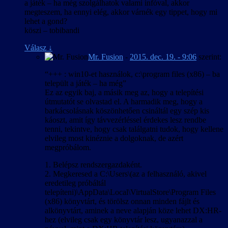
a játék – ha még szolgálhatok valami infóval, akkor
megteszem, ha ennyi elég, akkor várnék egy tippet, hogy mi
lehet a gond?
köszi – tobibandi
Válasz
↓
Mr. Fusion
-
2015. dec. 19. - 9:06
szerint:
“+++ : win10-et használok, c:\program files (x86) – ba
települt a játék – ha még”
Ez az egyik baj, a másik meg az, hogy a telepítési
útmutatót se olvastad el. A harmadik meg, hogy a
barkácsolásnak köszönhetően csináltál egy szép kis
káoszt, amit így távvezérléssel érdekes lesz rendbe
tenni, tekintve, hogy csak találgatni tudok, hogy kellene
elvileg most kinéznie a dolgoknak, de azért
megpróbálom.
1. Belépsz rendszergazdaként.
2. Megkeresed a C:\Users\(az a felhasználó, akivel
eredetileg próbáltál
telepíteni)\AppData\Local\VirtualStore\Program Files
(x86) könyvtárt, és törölsz onnan minden fájlt és
alkönyvtárt, aminek a neve alapján köze lehet DX:HR-
hez (elvileg csak egy könyvtár lesz, ugyanazzal a