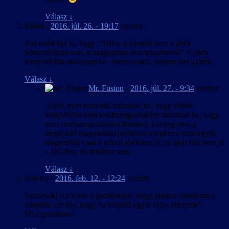
Válasz
↓
Bálint
-
2016. júl. 26. - 19:17
szerint:
Azt miért írja ki, hogy: “Hiba: a telepítő nem a játék
könyvtárában van, a magyarítás nem telepíthető!” A játék
könyvtárába másoltam be. Nem eredeti, hanem tört a játék.
Válasz
↓
Mr. Fusion
-
2016. júl. 27. - 9:34
szerint:
Azért, mert nem oda másoltad be, vagy védett
könyvtárba nem rendszergazdaként másoltad be, vagy
nem rendszergazdaként futtatod. Esetleg nem a
megfelelő magyarítást próbálod telepíteni, mindegyik
magyarítás csak a jelzett játékhoz jó, az alap HR nem jó
a DC-hez, és fordítva sem.
Válasz
↓
Jenkins
-
2016. feb. 12. - 12:24
szerint:
Sziasztok! Az lenne a problémám, hogy amikor elindítom a
telepítőt, azt írja, hogy “a telepítő egyik fájlja hiányzik”
Mi a probléma?