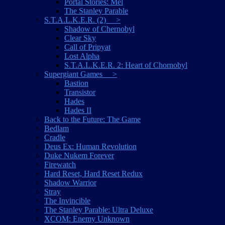
Portal Stories: Mel
The Stanley Parable
S.T.A.L.K.E.R. (2) >
Shadow of Chernobyl
Clear Sky
Call of Pripyat
Lost Alpha
S.T.A.L.K.E.R. 2: Heart of Chornobyl
Supergiant Games >
Bastion
Transistor
Hades
Hades II
Back to the Future: The Game
Bedlam
Cradle
Deus Ex: Human Revolution
Duke Nukem Forever
Firewatch
Hard Reset, Hard Reset Redux
Shadow Warrior
Stray
The Invincible
The Stanley Parable: Ultra Deluxe
XCOM: Enemy Unknown