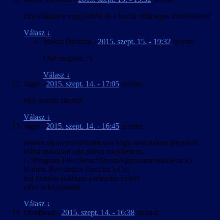
Hol találom a magyarítást és a hozzá szükséges frissítéseket?
Válasz
↓
Makra Dávidaa
-
2015. szept. 15. - 19:32
szerint:
Oké megvan :’)
Válasz
↓
Jäger
-
2015. szept. 14. - 17:05
szerint:
Már semmi sikerült
Válasz
↓
Jäger
-
2015. szept. 14. - 16:45
szerint:
nekem olyan problémám van hogy nem tudom telepíteni
hiába másolom oda ahova telepítettem.
G:\Program Files\Steam\SteamApps\common\Deus Ex
Human Revolution Director’s Cut
hol tudnám átállítani a telepítés helyét
előre is köszönöm
Válasz
↓
Deadhead
-
2015. szept. 14. - 16:38
szerint: