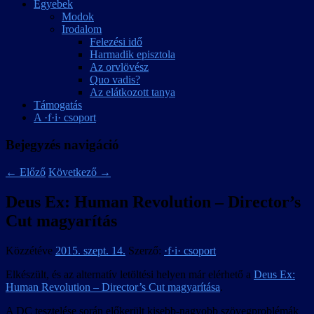
Egyebek
Modok
Irodalom
Felezési idő
Harmadik episztola
Az orvlövész
Quo vadis?
Az elátkozott tanya
Támogatás
A ·f·i· csoport
Bejegyzés navigáció
←
Előző
Következő
→
Deus Ex: Human Revolution – Director’s
Cut magyarítás
Közzétéve
2015. szept. 14.
Szerző:
·f·i· csoport
Elkészült, és az alternatív letöltési helyen már elérhető a
Deus Ex:
Human Revolution – Director’s Cut magyarítása
.
A DC tesztelése során előkerült kisebb-nagyobb szövegproblémák