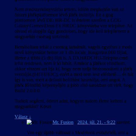
Nem rendszerkönyvtárba tettem, külön meghajtón van az
összes játékplatformon lévő játék installja. Ez a gog
platformon lévő DE: HR-DC is értelem szerűen a GOG
Galaxy\Games\Deus Ex HRDC könyvtárba van telepítve. Az
olvasd el alapján úgy gondolom, hogy ide kell telepítenem a
magyarítás csomag tartalmát.
Bemásoltam tehát a csomag tartalmát, vagyis egyrészt a mods
nevű könyvtárat benne az 1 db locals_hungarian.000 fájlal,
illetve a többi (5 db) fájlt is. A DXHRDCHU-Telepito.cmd
lefut rendesen, nem ír ki hibát. Amikor a játékot elindítom,
akkor viszont azt írja ki, hogy nem tudja beazonosítani a játék
verzióját.(041E03DC), ezért a mod nem lesz elérhető… és hát
így is van, mert a default beállítást használja, ami angol. A
játék fő/indító képernyőjén a jobb alsó sarokban ott virít, hogy
Build 2.0.0.0
Tudtok segíteni, ötletet adni, hogyan tudom életre kelteni a
magyarítást? Köszi
Válasz
↓
Mr. Fusion
-
2024. júl. 21. - 9:22
szerint:
Van egy újabb változat a ModHook eszközből, ami a