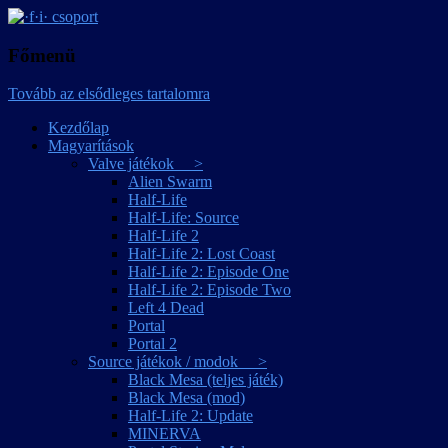
játékmagyarítások
·f·i· csoport
Főmenü
Tovább az elsődleges tartalomra
Kezdőlap
Magyarítások
Valve játékok >
Alien Swarm
Half-Life
Half-Life: Source
Half-Life 2
Half-Life 2: Lost Coast
Half-Life 2: Episode One
Half-Life 2: Episode Two
Left 4 Dead
Portal
Portal 2
Source játékok / modok >
Black Mesa (teljes játék)
Black Mesa (mod)
Half-Life 2: Update
MINERVA