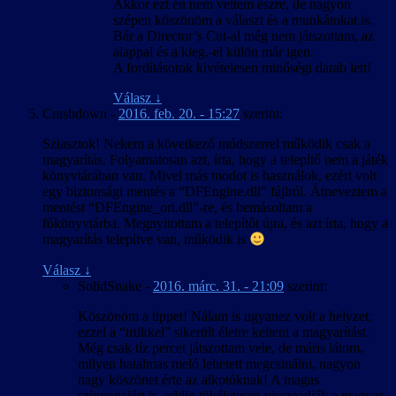
Akkor ezt én nem vettem észre, de nagyon
szépen köszönöm a választ és a munkátokat is.
Bár a Director’s Cut-al még nem játszottam, az
alappal és a kieg.-el külön már igen.
A fordításotok kivételesen minőségi darab lett!
Válasz
↓
Crashdown
-
2016. feb. 20. - 15:27
szerint:
Sziasztok! Nekem a következő módszerrel működik csak a
magyarítás. Folyamatosan azt, írta, hogy a telepítő nem a játék
könyvtárában van. Mivel más modot is használok, ezért volt
egy biztonsági mentés a “DFEngine.dll” fájlról. Átneveztem a
mentést “DFEngine_ori.dll”-re, és bemásoltam a
főkönyvtárba. Megnyitottam a telepítőt újra, és azt írta, hogy a
magyarítás telepítve van, működik is
Válasz
↓
SolidSnake
-
2016. márc. 31. - 21:09
szerint:
Köszönöm a tippet! Nálam is ugyanez volt a helyzet,
ezzel a “trükkel” sikerült életre kelteni a magyarítást.
Még csak tíz percet játszottam vele, de máris látom,
milyen hatalmas meló lehetett megcsinálni, nagyon
nagy köszönet érte az alkotóknak! A magas
színvonalért is, eddig tökéletesen visszaadják a magyar