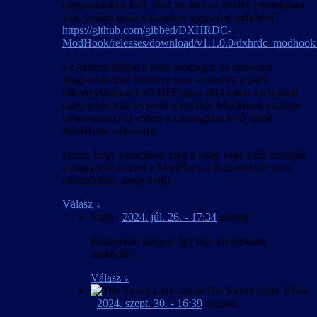
magyarításhoz kell, mert az, ami az eredeti csomagban
van, valami miatt valamikor megszűnt működni:
https://github.com/gibbed/DXHRDC-
ModHook/releases/download/v1.1.0.0/dxhrdc_modhook_
Le kellene tölteni a fenti csomagot, és amikor a
magyarítás már telepítve van, lecserélni a játék
főkönyvtárában levő DFEngine.dll-t (amit a telepített
magyarítás már lecserélt a korábbi ModHook eszközt
tartalmazóra) az ebben a csomagban levő újabb
ModHook változatra.
Lehet, hogy valamikor, még a világ vége előtt frissítjük
a magyarítást ezzel a ModHook változattal (de az is
előfordulhat, hogy nem).
Válasz
↓
Satyi
-
2024. júl. 26. - 17:34
szerint:
Köszönöm szépen! Így már tökéletesen
működik!
Válasz
↓
The Sweet Little 16-bit
-
2024. szept. 30. - 16:39
szerint: