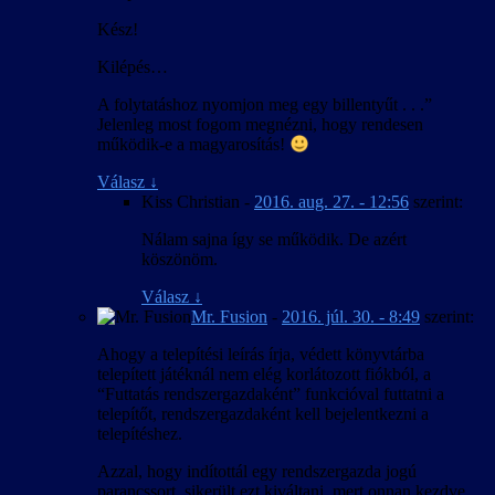
Kész!
Kilépés…
A folytatáshoz nyomjon meg egy billentyűt . . .”
Jelenleg most fogom megnézni, hogy rendesen
működik-e a magyarosítás!
Válasz
↓
Kiss Christian
-
2016. aug. 27. - 12:56
szerint:
Nálam sajna így se működik. De azért
köszönöm.
Válasz
↓
Mr. Fusion
-
2016. júl. 30. - 8:49
szerint:
Ahogy a telepítési leírás írja, védett könyvtárba
telepített játéknál nem elég korlátozott fiókból, a
“Futtatás rendszergazdaként” funkcióval futtatni a
telepítőt, rendszergazdaként kell bejelentkezni a
telepítéshez.
Azzal, hogy indítottál egy rendszergazda jogú
parancssort, sikerült ezt kiváltani, mert onnan kezdve