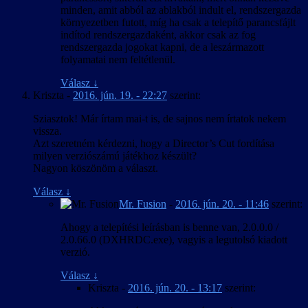
minden, amit abból az ablakból indult el, rendszergazda
környezetben futott, míg ha csak a telepítő parancsfájlt
indítod rendszergazdaként, akkor csak az fog
rendszergazda jogokat kapni, de a leszármazott
folyamatai nem feltétlenül.
Válasz
↓
Kriszta
-
2016. jún. 19. - 22:27
szerint:
Sziasztok! Már írtam mai-t is, de sajnos nem írtatok nekem
vissza.
Azt szeretném kérdezni, hogy a Director’s Cut fordítása
milyen verziószámú játékhoz készült?
Nagyon köszönöm a választ.
Válasz
↓
Mr. Fusion
-
2016. jún. 20. - 11:46
szerint:
Ahogy a telepítési leírásban is benne van, 2.0.0.0 /
2.0.66.0 (DXHRDC.exe), vagyis a legutolsó kiadott
verzió.
Válasz
↓
Kriszta
-
2016. jún. 20. - 13:17
szerint: