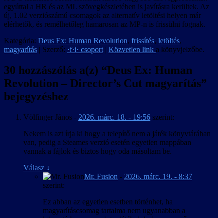
egyúttal a HR és az ML szövegkészletében is javításra kerültek. Az
új, 1.02 verziószámú csomagok az alternatív letöltési helyen már
elérhetők, és remélhetőleg hamarosan az MP-n is frissülni fognak.
Kategória:
Deus Ex: Human Revolution
,
frissítés
,
letöltés
,
magyarítás
| Szerző:
·f·i· csoport
|
Közvetlen link
a könyvjelzőbe.
30 hozzászólás a(z) “
Deus Ex: Human
Revolution – Director’s Cut magyarítás
”
bejegyzéshez
Völfinger János
-
2026. márc. 18. - 19:56
szerint:
Nekem is azt írja ki hogy a telepítő nem a játék könyvtárában
van, pedig a Steames verzió esetén egyetlen mappában
vannak a fájlok és biztos hogy oda másoltam be.
Válasz
↓
Mr. Fusion
-
2026. márc. 19. - 8:37
szerint:
Ez abban az egyetlen esetben történhet, ha
magyarításcsomag tartalma nem ugyanabban a