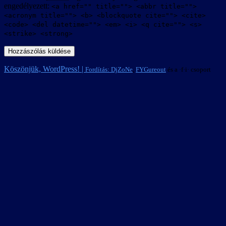
engedélyezett:
<a href="" title=""> <abbr title="">
<acronym title=""> <b> <blockquote cite=""> <cite>
<code> <del datetime=""> <em> <i> <q cite=""> <s>
<strike> <strong>
Köszönjük, WordPress! |
Fordítás:
DjZoNe
,
FYGureout
és a ·f·i· csoport