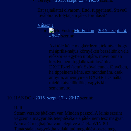
Terelyn
-
2015. szept. 23. - 19:30
szerint:
Ezt sajnálattal olvasom. Ettől függetlenül SteveQ
továbbra is folytatja a játék fordítását?
Válasz
↓
Mr. Fusion
-
2015. szept. 24.
- 8:47
szerint:
Azt tőle kéne megkérdezni, tekintve, hogy
mi április-május környékén beszéltünk vele
először és egyben utoljára, mivel onnan
kezdve nem foglalkozott tovább a
DX:HR-rel (sem). Szóval ennek fényében,
ha tippelnem kéne, azt mondanám, csak
annyira, amennyire a DX:HR-t csinálta,
mielőtt átvettük tőle, vagyis kb.
semennyire.
HANDO
-
2015. szept. 17. - 20:17
szerint:
Hali.
Steam verziós játékom van.Minden passzol,A leirás szerint
végzem a magyaritás telepitését,de a játék nem lesz magyar.
Nem a C meghajtóra van telepitve a játék. WIN 8.1
Tanácstalan vagyok,ha valaki tud megoldást ossza meg