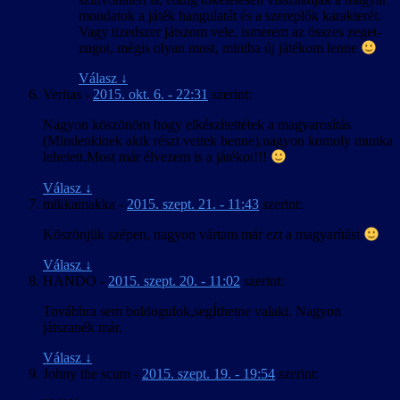
mondatok a játék hangulatát és a szereplők karakterét.
Vagy tizedszer játszom vele, ismerem az összes zeget-
zugot, mégis olyan most, mintha új játékom lenne
Válasz
↓
Veritas
-
2015. okt. 6. - 22:31
szerint:
Nagyon köszönöm hogy elkészítettétek a magyarosítás
(Mindenkinek akik részt vettek benne),nagyon komoly munka
lehetett.Most már élvezem is a játékot!!!
Válasz
↓
mikkamakka
-
2015. szept. 21. - 11:43
szerint:
Köszönjük szépen, nagyon vártam már ezt a magyarítást
Válasz
↓
HANDO
-
2015. szept. 20. - 11:02
szerint:
Továbbra sem boldogulok,segÍthetne valaki. Nagyon
játszanék már.
Válasz
↓
Johny the scum
-
2015. szept. 19. - 19:54
szerint: