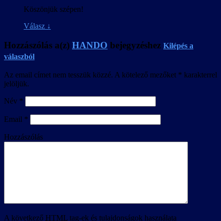
Köszönjük szépen!
Válasz
↓
Hozzászólás a(z)
HANDO
bejegyzéshez
Kilépés a
válaszból
Az email címet nem tesszük közzé.
A kötelező mezőket
*
karakterrel
jelöljük.
Név
*
Email
*
Hozzászólás
A következő
HTML
tag-ek és tulajdonságok használata