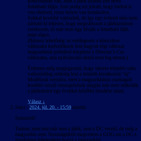
könyvtárban van, mint a játék dxhrdc.exe nevű
futtatható fájlja. Ami pedig azt jelenti, hogy bárhol is
van ehelyett, rossz helyre van bemásolva.
Sokkal kevésbé valószínű, de így egy évtized után nem
zárható ki teljesen, hogy megváltozott a játéktartalom
szerkezete, és már nem úgy hívják a futtatható fájlt,
mint régen.
(Bónusz lehetőség: az esetlegesen a klasszikus
változatot kedvelőknek fent hagyott régi változat
magyarítását próbálod telepíteni a Director’s Cut
változatra, ami nyilvánvaló okból nem fog menni.)
Érdemes még megjegyezni, hogy sikeres telepítés után
valószínűleg szükség lesz a lentebb hivatkozott “új”
ModHook verzióra, mert a magyarításhoz csomagolt
korábbi verzió visszajelzések alapján már nem működik
a játékmotor egy évekkel későbbi frissítése miatt.
Válasz
↓
Satyi
-
2024. júl. 20. - 15:59
szerint:
Sziasztok!
Tudom, nem mai már sem a játék, sem a DC verzió, de még a
magyarítás sem. Nosztalgiából megvettem a GOG-on a DC-t,
gondoltam feltelepítem hozzá a magyarítást.