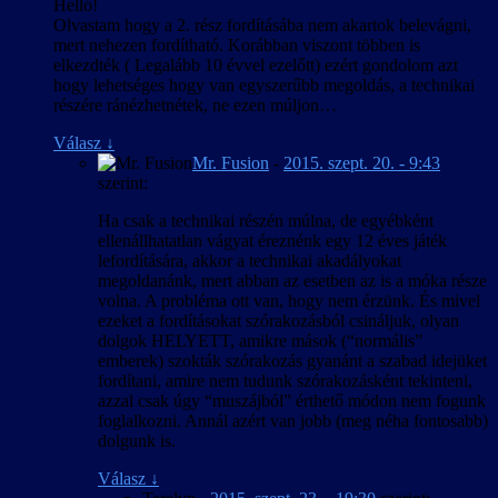
Helló!
Olvastam hogy a 2. rész fordításába nem akartok belevágni,
mert nehezen fordítható. Korábban viszont többen is
elkezdték ( Legalább 10 évvel ezelőtt) ezért gondolom azt
hogy lehetséges hogy van egyszerűbb megoldás, a technikai
részére ránézhetnétek, ne ezen múljon…
Válasz
↓
Mr. Fusion
-
2015. szept. 20. - 9:43
szerint:
Ha csak a technikai részén múlna, de egyébként
ellenállhatatlan vágyat éreznénk egy 12 éves játék
lefordítására, akkor a technikai akadályokat
megoldanánk, mert abban az esetben az is a móka része
volna. A probléma ott van, hogy nem érzünk. És mivel
ezeket a fordításokat szórakozásból csináljuk, olyan
dolgok HELYETT, amikre mások (“normális”
emberek) szokták szórakozás gyanánt a szabad idejüket
fordítani, amire nem tudunk szórakozásként tekinteni,
azzal csak úgy “muszájból” érthető módon nem fogunk
foglalkozni. Annál azért van jobb (meg néha fontosabb)
dolgunk is.
Válasz
↓