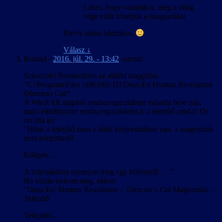
Lehet, hogy valamikor, még a világ
vége előtt frissítjük a magyarítást
Illetve utána bármikor.
Válasz
↓
Roland
-
2016. júl. 29. - 13:42
szerint:
Sziasztok! Bemásoltam az alábbi mappába:
“C:\Program Files (x86)\Mr DJ\Deus Ex Human Revolution
Directors Cut”
A WinRAR alapból rendszergazdaként másolta bele oda,
majd elindítottam rendszergazdaként is a telepítő cmd-t! De
ezt írta ki:
“Hiba: a telepítő nem a játék könyvtárában van, a magyarítás
nem telepíthető!
Kilépés…
A folytatáshoz nyomjon meg egy billentyűt . . .”
Ha simán nyitom meg, akkor:
“Deus Ex: Human Revolution – Director’s Cut Magyarítás –
Telepítő
Telepítés…