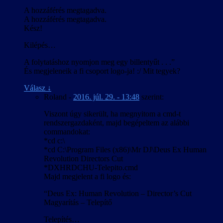
A hozzáférés megtagadva.
A hozzáférés megtagadva.
Kész!
Kilépés…
A folytatáshoz nyomjon meg egy billentyűt . . .”
És megjeleneik a fi csoport logo-ja! :/ Mit tegyek?
Válasz
↓
Roland
-
2016. júl. 29. - 13:48
szerint:
Viszont úgy sikerült, ha megnyitom a cmd-t
rendszergazdaként, majd begépeltem az alábbi
commandokat:
*cd c:\
*cd C:\Program Files (x86)\Mr DJ\Deus Ex Human
Revolution Directors Cut
*DXHRDCHU-Telepito.cmd
Majd megjelent a fi logo és:
“Deus Ex: Human Revolution – Director’s Cut
Magyarítás – Telepítő
Telepítés…