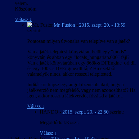
velem.
Köszönöm.
Válasz
↓
Mr. Fusion
-
2015. szept. 20. - 13:59
szerint:
Pontosan milyen útvonalra van telepítve van a játék?
Van a játék telepítési könyvtárán belül egy “mods”
könyvtár, és abban egy “locals_hungarian.000″ fájl?
Van a játék könyvtárában egy 868k-s DFEngine_ori.dll
és egy 100k-s DFEngine.dll fájl? Ha ezekből
valamelyik nincs, akkor rosszul telepítetted.
Indításkor kapsz egy angol üzenetablakot, hogy a
játékverzió nem megfelelő, vagy nem azonosítható? Ha
igen, akkor rossz a játékverzió, frissítsd a játékot.
Válasz
↓
HANDO
-
2015. szept. 20. - 22:50
szerint:
Megoldódott.Köszi.
Válasz
↓
Makra Dávidaa
-
2015. szept. 15. - 19:32
szerint: