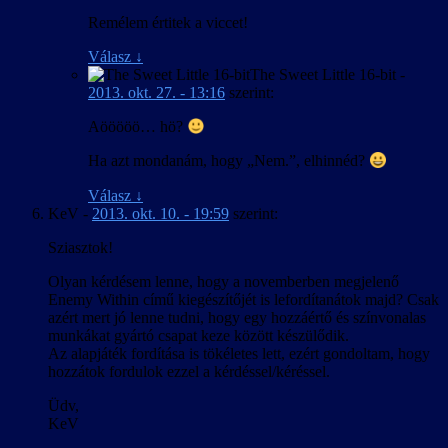
Remélem értitek a viccet!
Válasz
↓
The Sweet Little 16-bit
-
2013. okt. 27. - 13:16
szerint:
Aööööö… hö?
Ha azt mondanám, hogy „Nem.”, elhinnéd?
Válasz
↓
KeV
-
2013. okt. 10. - 19:59
szerint:
Sziasztok!
Olyan kérdésem lenne, hogy a novemberben megjelenő
Enemy Within című kiegészítőjét is lefordítanátok majd? Csak
azért mert jó lenne tudni, hogy egy hozzáértő és színvonalas
munkákat gyártó csapat keze között készülődik.
Az alapjáték fordítása is tökéletes lett, ezért gondoltam, hogy
hozzátok fordulok ezzel a kérdéssel/kéréssel.
Üdv,
KeV