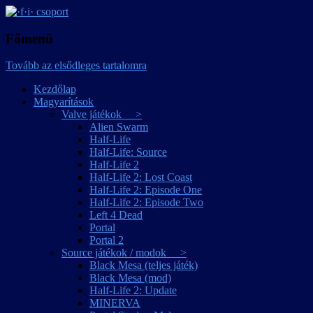
játékmagyarítások
·f·i· csoport
Főmenü
Tovább az elsődleges tartalomra
Kezdőlap
Magyarítások
Valve játékok >
Alien Swarm
Half-Life
Half-Life: Source
Half-Life 2
Half-Life 2: Lost Coast
Half-Life 2: Episode One
Half-Life 2: Episode Two
Left 4 Dead
Portal
Portal 2
Source játékok / modok >
Black Mesa (teljes játék)
Black Mesa (mod)
Half-Life 2: Update
MINERVA