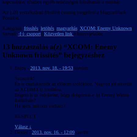
kapcsolatos, részben egyéb nehézségek hátráltatták a munkát.
Az 1.03 verziószámú frissített csomag megjelent a Magyarítások
Portálon.
Kategória:
frissítés
,
letöltés
,
magyarítás
,
XCOM: Enemy Unknown
|
Szerző:
·f·i· csoport
|
Közvetlen link
a könyvjelzőbe.
13 hozzászólás a(z) “
XCOM: Enemy
Unknown frissítés
” bejegyzéshez
Enjoy
-
2013. nov. 18. - 19:53
szerint:
Sziasztok!
Én is csatlakoznék az előttem szólókhoz. Nagyon jól sikerült
az XCOM:EU fordítása.
Engem is az érdekelne, hogy dolgoztok-e az Enemy Within
fordításán?
Ha igen, mikorra várható?
RESPECT
Válasz
↓
Dexter
-
2013. nov. 16. - 12:09
szerint: