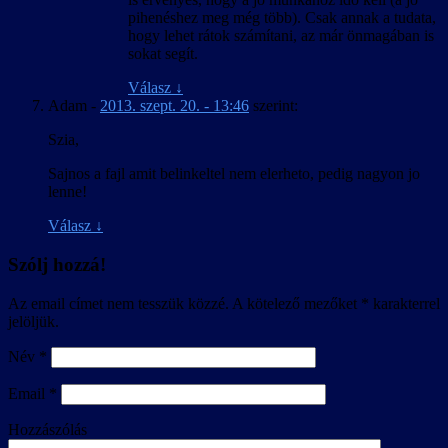
pihenéshez meg még több). Csak annak a tudata,
hogy lehet rátok számítani, az már önmagában is
sokat segít.
Válasz
↓
Adam
-
2013. szept. 20. - 13:46
szerint:
Szia,
Sajnos a fajl amit belinkeltel nem elerheto, pedig nagyon jo
lenne!
Válasz
↓
Szólj hozzá!
Az email címet nem tesszük közzé.
A kötelező mezőket
*
karakterrel
jelöljük.
Név
*
Email
*
Hozzászólás