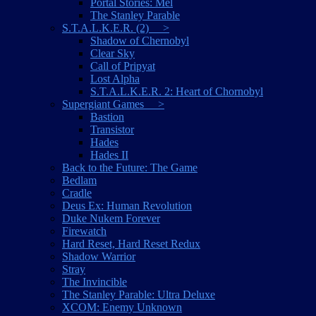
Portal Stories: Mel
The Stanley Parable
S.T.A.L.K.E.R. (2) >
Shadow of Chernobyl
Clear Sky
Call of Pripyat
Lost Alpha
S.T.A.L.K.E.R. 2: Heart of Chornobyl
Supergiant Games >
Bastion
Transistor
Hades
Hades II
Back to the Future: The Game
Bedlam
Cradle
Deus Ex: Human Revolution
Duke Nukem Forever
Firewatch
Hard Reset, Hard Reset Redux
Shadow Warrior
Stray
The Invincible
The Stanley Parable: Ultra Deluxe
XCOM: Enemy Unknown