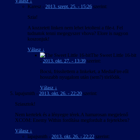
Válasz
↓
Karesz
-
2013. szept. 25. - 15:26
szerint:
Szia!
A kozzetett linken nem lehet letolteni a file-t. Fel
tudnatok tenni megegyszer vhova? Elore is nagyon
koszonjuk!
Válasz
↓
The Sweet Little 16-bit
-
2013. okt. 27. - 13:39
szerint:
Bocsi, frissítettem a linkeket, a MediaFire-ről
hosszabb nyugalom után (sem?) törlődik.
Válasz
↓
lapajsmith
-
2013. okt. 26. - 22:20
szerint:
Sziasztok!
Nem kertelek és a lényegre térek.A hamarosan megjelenő
XCOM: Enemy Within fordítása megfordult a fejetekben?
Válasz
↓
lapajsmith
-
2013. okt. 26. - 22:22
szerint: