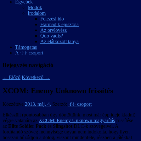
Egyebek
Modok
Irodalom
Felezési idő
Harmadik episztola
Az orvlövész
Quo vadis?
Az elátkozott tanya
Támogatás
A ·f·i· csoport
Bejegyzés navigáció
←
Előző
Következő
→
XCOM: Enemy Unknown frissítés
Közzétéve
2013. máj. 4.
Szerző:
·f·i· csoport
Elkészült (pontosabban úgy döntöttünk, most már épp ideje kiadni)
végre-valahára az
XCOM: Enemy Unknown magyarítás
frissítése
az
Elite Soldier Pack
és
Slingshot
DLC-k szövegeivel. A
fordítandó szöveg mennyisége ugyan nem indokolta, hogy ilyen
hosszan húzódjon a dolog, viszont mindenféle, részben a játékkal