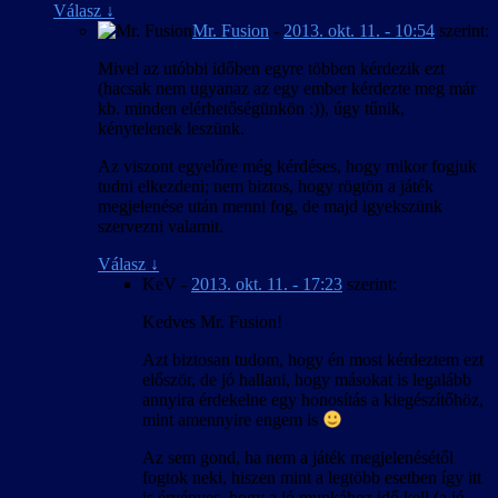
Válasz
↓
Mr. Fusion
-
2013. okt. 11. - 10:54
szerint:
Mivel az utóbbi időben egyre többen kérdezik ezt
(hacsak nem ugyanaz az egy ember kérdezte meg már
kb. minden elérhetőségünkön :)), úgy tűnik,
kénytelenek leszünk.
Az viszont egyelőre még kérdéses, hogy mikor fogjuk
tudni elkezdeni; nem biztos, hogy rögtön a játék
megjelenése után menni fog, de majd igyekszünk
szervezni valamit.
Válasz
↓
KeV
-
2013. okt. 11. - 17:23
szerint:
Kedves Mr. Fusion!
Azt biztosan tudom, hogy én most kérdeztem ezt
először, de jó hallani, hogy másokat is legalább
annyira érdekelne egy honosítás a kiegészítőhöz,
mint amennyire engem is
Az sem gond, ha nem a játék megjelenésétől
fogtok neki, hiszen mint a legtöbb esetben így itt
is érvényes, hogy a jó munkához idő kell (a jó