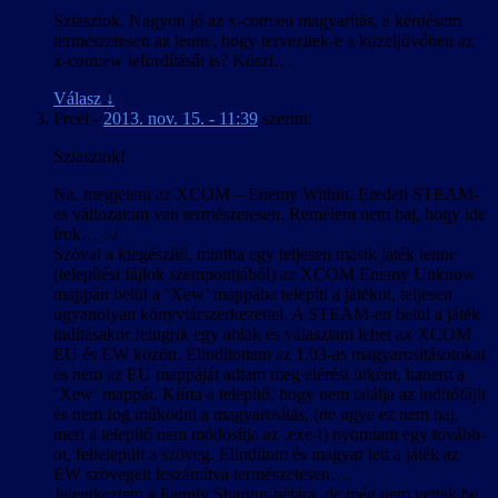
Sziasztok. Nagyon jó az x-com:eu magyarítás, a kérdésem
természetesen az lenne, hogy tervezitek-e a közeljövőben az
x-com:ew lefordítását is? Köszi…
Válasz
↓
Freel
-
2013. nov. 15. - 11:39
szerint:
Sziasztok!
Na, megjelent az XCOM – Enemy Within. Eredeti STEAM-
es változatom van természetesen. Remélem nem baj, hogy ide
írok… :-/
Szóval a kiegészítő, mintha egy teljesen másik játék lenne
(telepítési fájlok szempontjából) az XCOM Enemy Unknow
mappán belül a ‘Xew’ mappába telepíti a játékot, teljesen
ugyanolyan könyvtárszerkezettel. A STEAM-en belül a játék
indításakor felugrik egy ablak és választani lehet ax XCOM
EU és EW között. Elindítottam az 1.03-as magyarosításotokat
és nem az EU mappáját adtam meg elérési útként, hanem a
‘Xew’ mappát. Kiírta a telepítő, hogy nem találja az indítófájlt
és nem fog működni a magyarosítás, (de ugye ez nem baj,
mert a telepítő nem módosítja az .exe-t) nyomtam egy tovább-
ot, feltelepült a szöveg. Elindítom és magyar lett a játék az
EW szövegeit leszámítva természetesen….
Jelentkeztem a Family Sharing-bétára, de még nem vettek be.