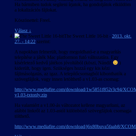
Ha bármiben tudok segíteni írjatok, ha gondoljátok elküldöm
a lokalizációs fájlokat.
Köszönettel: Freel.
Válasz
↓
The Sweet Little 16-bit
-
2013. okt.
27. - 14:22
szerint:
A napokban felmerült, hogy megoldható-e a magyarítás
telepítése a játék Mac platformon futó változatára. Egy
kísérletező kedvű játékos jóvoltából (köszi, Nándi!
)
kiderült, hogy igen. Szükséges hozzá egy kis kézi
fájlmásolgatás, az igaz. A telepítőcsomagból kibonthatók a
szövegfájlok, vagy innen letölthető a v1.03-as csomag:
http://www.mediafire.com/download/1w5851f852r3c94/X
v1.03-txtonly.zip
Ha valamiért a v1.00-ás változatot kellene magyarítani, az
alábbi linkről az 1.03-astól különböző szövegfájlok csomagja
tölthető.
http://www.mediafire.com/download/j6x80buva5faab8/XCOME