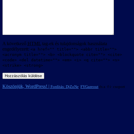
A következő
HTML
tag-ek és tulajdonságok használata
engedélyezett:
<a href="" title=""> <abbr title="">
<acronym title=""> <b> <blockquote cite=""> <cite>
<code> <del datetime=""> <em> <i> <q cite=""> <s>
<strike> <strong>
Köszönjük, WordPress! |
Fordítás:
DjZoNe
,
FYGureout
és a ·f·i· csoport