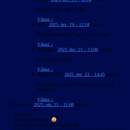
Király! Nagy vagy! Köszi.
Válasz
↓
Fefe
-
2025. dec. 19. - 12:18
szerint:
Köszönjük szépen! Nagyon sokat segít.
Válasz
↓
Mormota
-
2025. dec. 21. - 13:00
szerint:
Köszönjük szépen!
Válasz
↓
Dszabolcs97
-
2025. dec. 23. - 14:45
szerint:
Köszönjük szépen! Kellemes ünnepeket a
csapatnak!
Válasz
↓
Duroven
-
2025. okt. 21. - 21:08
szerint:
Sziasztok!
Leszek én a mumus
Szintén a frissítés felől érdeklődnék.