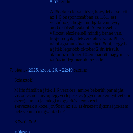
8:57
szerint:
A főoldalra ki van téve, hogy frissítve lett
az 1.6-os (pontosabban az 1.6.1-es)
verzióhoz, ahogy mindig ki van téve,
amikor frissül valami. A legfrissebb
változat részleteinél mindig benne van,
hogy melyik játékverzióhoz való. Plusz,
némi agymunkával rá lehet jönni, hogy ha
a játék legutóbb október 2-án frissült,
akkor az október 10-én kiadott magyarítás
valószínűleg már ahhoz való.
pigatt
-
2025. szept. 26. - 22:49
szerint:
Sziasztok!
Máris frissült a játék 1.6 verzióra, amibe bekerült pár night
vision és néhány új fegyverfejlesztés (egyenlőre ennyit vettem
észre), amit a jelenlegi magyarítás nem kezel.
Tervezitek a közel jövőben az 1.6-al érkezett újdonságokat is
bele venni a magyarításba?
Köszönöm!
Válasz
↓