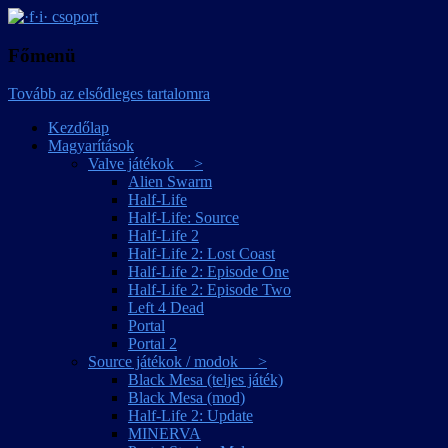
játékmagyarítások
·f·i· csoport
Főmenü
Tovább az elsődleges tartalomra
Kezdőlap
Magyarítások
Valve játékok >
Alien Swarm
Half-Life
Half-Life: Source
Half-Life 2
Half-Life 2: Lost Coast
Half-Life 2: Episode One
Half-Life 2: Episode Two
Left 4 Dead
Portal
Portal 2
Source játékok / modok >
Black Mesa (teljes játék)
Black Mesa (mod)
Half-Life 2: Update
MINERVA