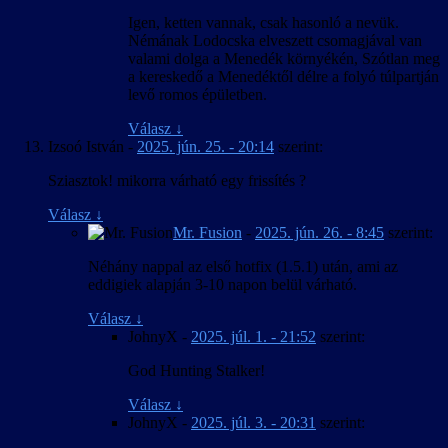
Igen, ketten vannak, csak hasonló a nevük.
Némának Lodocska elveszett csomagjával van
valami dolga a Menedék környékén, Szótlan meg
a kereskedő a Menedéktől délre a folyó túlpartján
levő romos épületben.
Válasz
↓
Izsoó István
-
2025. jún. 25. - 20:14
szerint:
Sziasztok! mikorra várható egy frissítés ?
Válasz
↓
Mr. Fusion
-
2025. jún. 26. - 8:45
szerint:
Néhány nappal az első hotfix (1.5.1) után, ami az
eddigiek alapján 3-10 napon belül várható.
Válasz
↓
JohnyX
-
2025. júl. 1. - 21:52
szerint:
God Hunting Stalker!
Válasz
↓
JohnyX
-
2025. júl. 3. - 20:31
szerint: