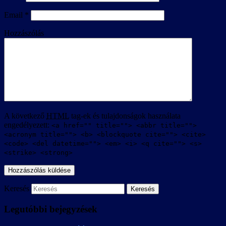
Email
*
Hozzászólás
A következő
HTML
tag-ek és tulajdonságok használata
engedélyezett:
<a href="" title=""> <abbr title="">
<acronym title=""> <b> <blockquote cite=""> <cite>
<code> <del datetime=""> <em> <i> <q cite=""> <s>
<strike> <strong>
Keresés
Legutóbbi bejegyzések