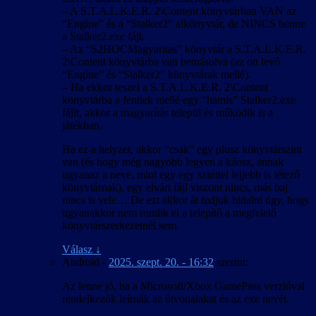
– A S.T.A.L.K.E.R. 2\Content könyvtárban VAN az
“Engine” és a “Stalker2″ alkönyvtár, de NINCS benne
a Stalker2.exe fájl.
– Az “S2HOCMagyaritas” könyvtár a S.T.A.L.K.E.R.
2\Content könyvtárba van bemásolva (az ott levő
“Engine” és “Stalker2″ könyvtárak mellé).
– Ha ekkor teszel a S.T.A.L.K.E.R. 2\Content
könyvtárba a fentiek mellé egy “hamis” Stalker2.exe
fájlt, akkor a magyarítás települ és működik is a
játékban.
Ha ez a helyzet, akkor “csak” egy plusz könyvtárszint
van (és hogy még nagyobb legyen a káosz, annak
ugyanaz a neve, mint egy egy szinttel lejjebb is létező
könyvtárnak), egy elvárt fájl viszont nincs, más baj
nincs is vele… De ezt akkor át tudjuk hidalni úgy, hogy
ugyanakkor nem romlik el a telepítő a megfelelő
könyvtárszerkezetnél sem.
Válasz
↓
Android
-
2025. szept. 20. - 16:32
szerint:
Az lenne jó, ha a Microsoft/Xbox GamePass verzióval
rendelkezők leírnák az útvonalakat és az exe nevét.