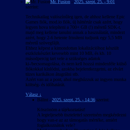
Mr. Fusion
-
2025. szept. 25. - 9:01
szerint:
Technikailag valószínűleg igen, de ahhoz kellene Epic
Games fiók, mod.io fiók, új háttértár csak azért, hogy
legyen hova telepíteni a 700+ GB (!) méretű SDK-t,
majd meg kellene tanulni annak a használatát, mindezt
azért, hogy 2-6 hetente frissíteni tudjunk egy 5,5 MB
méretű szövegfájlt.
Ehhez képest a kimondottan lokalizációhoz készült
eszközkészlet kevesebb mint 10 MB, és kb. 10
másodpercig tart vele a szükséges adatok
ki-/becsomagolása, és nem kell hozzá mindenféle külső
fiókokkal kínlódni, azokba bejelentkezgetni, az elvárt
tüzes karikákon átugrálni stb.
Azért van az a pont, ahol meghúzzuk az ingyen munka
költség- és időhatárát.
Válasz
↓
Bálint
-
2025. szept. 25. - 14:36
szerint:
Köszönöm a tájékoztatást!
A legteljesebb tisztelettel szeretném megkérdezni
hogy van-e az az támogatás mértéke, amiért
foglalkoznátok vele?