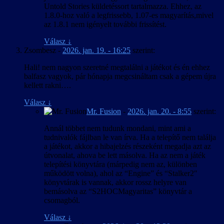
2025. május 16. – v1.01
Untold Stories küldetéssort tartalmazza. Ehhez, az
maradtak/maradnak olyanok, amelyeket nem talál(t)unk meg.
1.8.0-hoz való a legfrissebb, 1.07-es magyarítás,mivel
Szintén a tesztelés során derült ki, hogy a szöveg nehezen
A magyarítás frissítve a játék 1.4-es
az 1.8.1 nem igényelt további frissítést.
megállapítható hányada vélhetően (már) nem használt (már hogy
verziójához.
azon a rengeteg teszt és egyéb szövegen kívül, amiről azonnal
Válasz
↓
látszott, hogy semmi keresnivalója egy játék kiadási változatában,
2025. május 10. – v1.0
Zsombesz
-
2026. jan. 19. - 16:25
szerint:
így ezeket teljesen kihagytuk); valamikor a fejlesztés során kivágott
részekhez tartozhatott, így tulajdonképpen felesleges munka volt
Magyar kezelőfelület, játékszövegek és
Hali! nem nagyon szeretné megtalálni a játékot és én ehhez
lefordítani, viszont ezt nem hogy előre, de még a tesztelés után sem
szinkronfeliratozás a játék 1.3.2 verziója
balfasz vagyok, pár hónapja megcsináltam csak a gépem újra
lehetett teljesen biztosan tudni, tekintve a játék többszörösen
alapján.
kellett rakni….
szerteágazó, a korábbi döntésektől függően alakuló fő- és
A fordítás során a magyar szövegben javításra
mellékküldetésszálait. A tesztelésnél maradva, a játék a
került számos, az eredeti szövegben levő
Válasz
↓
korábbiakhoz képest meglepően hosszúnak bizonyult: közel
különféle tartalmi és egyéb hiba.
Mr. Fusion
-
2026. jan. 20. - 8:55
szerint:
százhúsz óra volt végigérni a fő küldetés egyetlen lefutásán és
A játék közben (narancs színű címsorral)
azokon a mellékküldetéseken, amiket egy végigjátszás során sikerült
Annál többet nem tudunk mondani, mint ami a
megjelenő oktató és figyelmeztető szövegek
megtalálni, még a „szükségtelen” felfedezés, harc és egyéb
tudnivalók fájlban le van írva. Ha a telepítő nem találja
nagybetűsre kényszerített címsorában a nem
tevékenységek lehetőség szerinti elkerülésével is.
a játékot, akkor a hibajelzés részeként megadja azt az
angol ékezetes betűk kisbetűvel jelennek meg.
útvonalat, ahova be lett másolva. Ha az nem a játék
Ez a hivatalosan támogatott nyelveknél is így
telepítési könyvtára (márpedig nem az, különben
van, vagyis a játék hibája.
működött volna), ahol az “Engine” és “Stalker2″
A PDA “Napló” és “Jegyzetek” részének bal
könyvtárak is vannak, akkor rossz helyre van
oldali listájában a címek más nyelveken sem
bemásolva az “S2HOCMagyaritas” könyvtár a
férnek ki.
csomagból.
A véletlenszerűen generált karakterneveket a
játék angol sorrendben (Utónév +
Válasz
↓
Családnév/Becenév) jeleníti meg, amit csak a