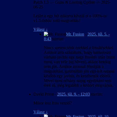
Patch 1.5 — Guns & Looting Update -> 2025-
06-25
Lejárt a egy hét mikorra készül el a 100%-os
v1.5-öshöz való magyarítás?
Válasz
↓
Mr. Fusion
-
2025. júl. 5. -
8:43
szerint:
Nincs szerencsénk ezekkel a frissítésekkel.
Amikor arra számítunk, hogy hamarosan
várható javítás egy nagy frissítés után (mint
most, van vele baj bőven), akkor hetekig
nem jön. Amikor azonnal frissítjük a
magyarítást, garantáltan jön egy-két nappal
később egy javítás, és kezdhetjük elölről.
Mivel most néhány napig egyébként sem
érek rá, még legalább a keddet megvárjuk.
David Priest
-
2025. júl. 9. - 12:03
szerint:
Mikor lesz friss verzió?
Válasz
↓
Mr. Fusion
-
2025. júl. 10. -