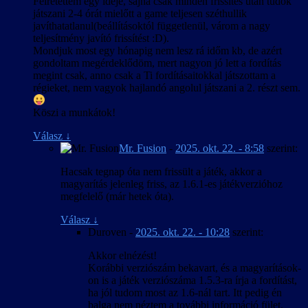
Félretettem egy ideje, sajna csak minden frissítés után tudok
játszani 2-4 órát mielőtt a game teljesen széthullik
javíthatatlanul(beállításoktól függetlenül, várom a nagy
teljesítmény javító frissítést :D).
Mondjuk most egy hónapig nem lesz rá időm kb, de azért
gondoltam megérdeklődöm, mert nagyon jó lett a fordítás
megint csak, anno csak a Ti fordításaitokkal játszottam a
régieket, nem vagyok hajlandó angolul játszani a 2. részt sem.
Köszi a munkátok!
Válasz
↓
Mr. Fusion
-
2025. okt. 22. - 8:58
szerint:
Hacsak tegnap óta nem frissült a játék, akkor a
magyarítás jelenleg friss, az 1.6.1-es játékverzióhoz
megfelelő (már hetek óta).
Válasz
↓
Duroven
-
2025. okt. 22. - 10:28
szerint:
Akkor elnézést!
Korábbi verziószám bekavart, és a magyarítások-
on is a játék verziószáma 1.5.3-ra írja a fordítást,
ha jól tudom most az 1.6-nál tart. Itt pedig én
balga nem néztem a további információ fület.