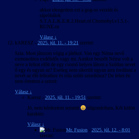
akkor elengedem ezt a gog-os verziót és
rápróbálok
S.T.A.L.K.E.R.2.Heart.of.Chornobyl.v1.5.1-
RUNE-ra
Válasz
↓
kARESZ
-
2025. júl. 11. - 19:21
szerint:
Szia. Most játszom végig a játékot. Van egy Néma nevű
exmonolitos exdélidős vagy mi. Amikor beszélt Néma volt a
neve a felirat előtt de egy csomó helyen látom a Szótlan nevet
ő egy és ugyan az? Esetleg nem sikerült ugyan arra fordítani a
nevét az élő felirathoz és róla szóló sztorikhoz? De lehet én
nem értettem a sztorit
Válasz
↓
Karesz
-
2025. júl. 11. - 19:51
szerint:
Jó, nem kérdeztem semmit
túlgondoltam, Két külön
karakter.
Válasz
↓
Mr. Fusion
-
2025. júl. 12. - 8:01
szerint: