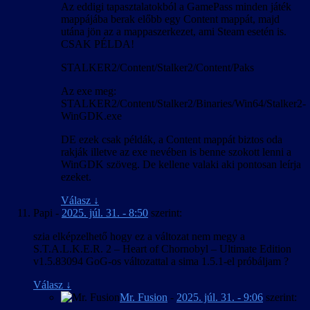
Az eddigi tapasztalatokból a GamePass minden játék
mappájába berak előbb egy Content mappát, majd
utána jön az a mappaszerkezet, ami Steam esetén is.
CSAK PÉLDA!
STALKER2/Content/Stalker2/Content/Paks
Az exe meg:
STALKER2/Content/Stalker2/Binaries/Win64/Stalker2-
WinGDK.exe
DE ezek csak példák, a Content mappát biztos oda
rakják illetve az exe nevében is benne szokott lenni a
WinGDK szöveg. De kellene valaki aki pontosan leírja
ezeket.
Válasz
↓
Papi
-
2025. júl. 31. - 8:50
szerint:
szia elképzelhető hogy ez a változat nem megy a
S.T.A.L.K.E.R. 2 – Heart of Chornobyl – Ultimate Edition
v1.5.83094 GoG-os változattal a sima 1.5.1-el próbáljam ?
Válasz
↓
Mr. Fusion
-
2025. júl. 31. - 9:06
szerint: