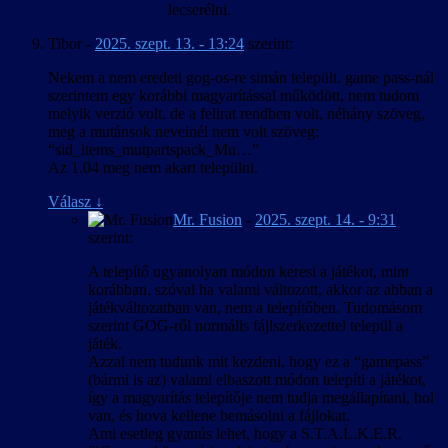
lecserélni.
Tibor
-
2025. szept. 13. - 13:24
szerint:
Nekem a nem eredeti gog-os-re simán települt. game pass-nál
szerintem egy korábbi magyarítással működött, nem tudom
melyik verzió volt, de a felirat rendben volt, néhány szöveg,
meg a mutánsok neveinél nem volt szöveg:
“sid_items_mutpartspack_Mu…”
Az 1.04 meg nem akart települni.
Válasz
↓
Mr. Fusion
-
2025. szept. 14. - 9:31
szerint:
A telepítő ugyanolyan módon keresi a játékot, mint
korábban, szóval ha valami változott, akkor az abban a
játékváltozatban van, nem a telepítőben. Tudomásom
szerint GOG-ről normális fájlszerkezettel települ a
játék.
Azzal nem tudunk mit kezdeni, hogy ez a “gamepass”
(bármi is az) valami elbaszott módon telepíti a játékot,
így a magyarítás telepítője nem tudja megállapítani, hol
van, és hova kellene bemásolni a fájlokat.
Ami esetleg gyanús lehet, hogy a S.T.A.L.K.E.R.