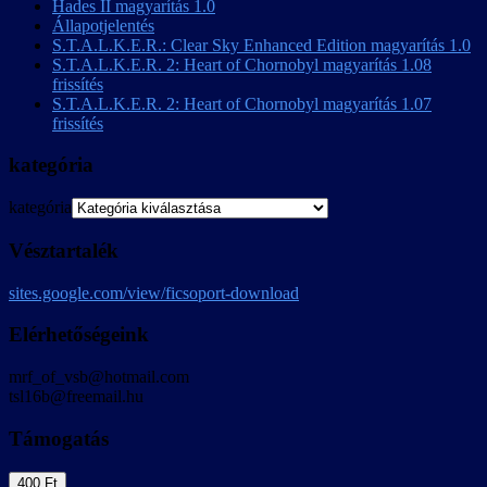
Hades II magyarítás 1.0
Állapotjelentés
S.T.A.L.K.E.R.: Clear Sky Enhanced Edition magyarítás 1.0
S.T.A.L.K.E.R. 2: Heart of Chornobyl magyarítás 1.08
frissítés
S.T.A.L.K.E.R. 2: Heart of Chornobyl magyarítás 1.07
frissítés
kategória
kategória
Vésztartalék
sites.google.com/view/ficsoport-download
Elérhetőségeink
mrf_of_vsb@hotmail.com
tsl16b@freemail.hu
Támogatás