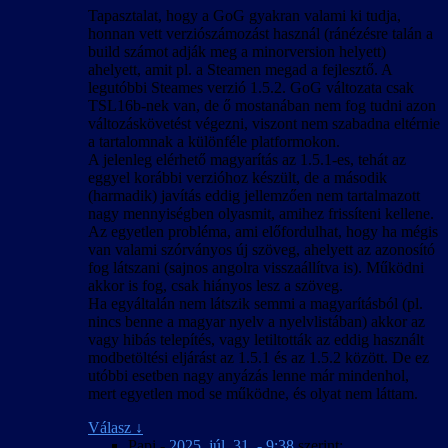
Tapasztalat, hogy a GoG gyakran valami ki tudja,
honnan vett verziószámozást használ (ránézésre talán a
build számot adják meg a minorversion helyett)
ahelyett, amit pl. a Steamen megad a fejlesztő. A
legutóbbi Steames verzió 1.5.2. GoG változata csak
TSL16b-nek van, de ő mostanában nem fog tudni azon
változáskövetést végezni, viszont nem szabadna eltérnie
a tartalomnak a különféle platformokon.
A jelenleg elérhető magyarítás az 1.5.1-es, tehát az
eggyel korábbi verzióhoz készült, de a második
(harmadik) javítás eddig jellemzően nem tartalmazott
nagy mennyiségben olyasmit, amihez frissíteni kellene.
Az egyetlen probléma, ami előfordulhat, hogy ha mégis
van valami szórványos új szöveg, ahelyett az azonosító
fog látszani (sajnos angolra visszaállítva is). Működni
akkor is fog, csak hiányos lesz a szöveg.
Ha egyáltalán nem látszik semmi a magyarításból (pl.
nincs benne a magyar nyelv a nyelvlistában) akkor az
vagy hibás telepítés, vagy letiltották az eddig használt
modbetöltési eljárást az 1.5.1 és az 1.5.2 között. De ez
utóbbi esetben nagy anyázás lenne már mindenhol,
mert egyetlen mod se működne, és olyat nem láttam.
Válasz
↓
Papi
-
2025. júl. 31. - 9:38
szerint: