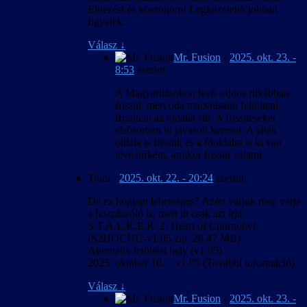
Elnézést és köszönöm! Legközelebb jobban
figyelek.
Válasz
↓
Mr. Fusion
-
2025. okt. 23. -
8:53
szerint:
A Magyarításokon levő sajnos ritkábban
frissül, mert oda macerásabb feltölteni,
frissíteni az oldalát stb. A frissítéseket
elsősorban itt javasolt keresni. A játék
oldala is frissül, és a főoldalra is ki van
téve hírként, amikor frissül valami.
Tomi
-
2025. okt. 22. - 20:24
szerint:
De ez hogyan lehetséges? Azért várjuk meg várja
a hozzászóló is, mert itt csak azt írja:
S.T.A.L.K.E.R. 2: Heart of Chornobyl
(S2HOCHU-v1.05.zip, 28,47 MB)
Alternatív letöltési hely (v1.05)
2025. október 10. – v1.05 (További információ)
Válasz
↓
Mr. Fusion
-
2025. okt. 23. -