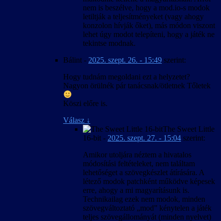
nem is beszélve, hogy a mod.io-s modok
letiltják a teljesítményeket (vagy ahogy
konzolon hívják őket), más módon viszont
lehet úgy modot telepíteni, hogy a játék ne
tekintse modnak.
Bálint
-
2025. szept. 26. - 15:49
szerint:
Hogy tudnám megoldani ezt a helyzetet?
Nagyon örülnék pár tanácsnak/ötletnek Tőletek
Köszi előre is.
Válasz
↓
The Sweet Little
16-bit
-
2025. szept. 27. - 15:04
szerint:
Amikor utoljára néztem a hivatalos
módosítási feltételeket, nem találtam
lehetőséget a szövegkészlet átírására. A
létező modok patchként működve képesek
erre, ahogy a mi magyarításunk is.
Technikailag ezek nem modok, minden
szövegváltoztató „mod” kénytelen a játék
teljes szövegállományát (minden nyelvet)