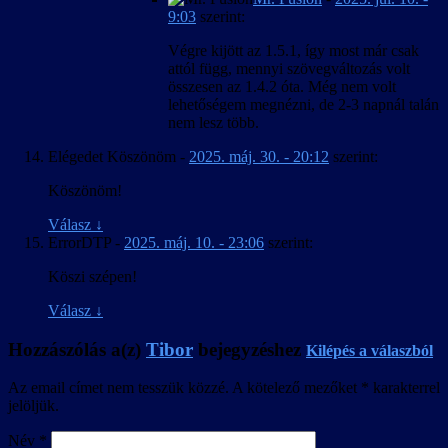
9:03
szerint:
Végre kijött az 1.5.1, így most már csak
attól függ, mennyi szövegváltozás volt
összesen az 1.4.2 óta. Még nem volt
lehetőségem megnézni, de 2-3 napnál talán
nem lesz több.
Elégedet Köszönöm
-
2025. máj. 30. - 20:12
szerint:
Köszönöm!
Válasz
↓
ErrorDTP
-
2025. máj. 10. - 23:06
szerint:
Köszi szépen!
Válasz
↓
Hozzászólás a(z)
Tibor
bejegyzéshez
Kilépés a válaszból
Az email címet nem tesszük közzé.
A kötelező mezőket
*
karakterrel
jelöljük.
Név
*