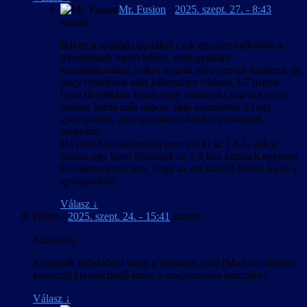
Mr. Fusion
-
2025. szept. 27. - 8:43
szerint:
Bár ez a stratégia igazából csak egyszer működött a
tervezettnek megfelelően, mert gyakran
kiszámíthatatlan, mikor fognak ténylegesen frissíteni, de
nagy frissítések után jellemzően várható 3-7 napon
belül (leginkább keddi vagy csütörtöki napon,kivéve,
amikor bármi más napon, akár szombaton is) egy
gyorsjavítás, amit technikai okokból próbálunk
megvárni.
Ha jövő hét csütörtökig nem jön ki az 1.6.1, akkor
mához egy hétre frissítünk az 1.6-hoz (aminek egyenes
következménye lesz, hogy az azt követő hétfőn kijön a
gyorsjavítás).
Válasz
↓
Bálint
-
2025. szept. 24. - 15:41
szerint:
Sziasztok,
Szeretnék érdeklődni hogy a hivatalos mód (Mod.io) oldalon
keresztül kivitelezhető lenne a magyarosítás konzolra?
Válasz
↓