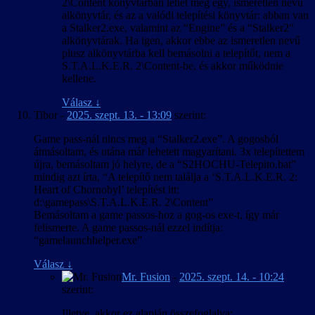
2\Content könyvtárban lehet még egy, ismeretlen nevű
alkönyvtár, és az a valódi telepítési könyvtár: abban van
a Stalker2.exe, valamint az “Engine” és a “Stalker2″
alkönyvtárak. Ha igen, akkor ebbe az ismeretlen nevű
plusz alkönyvtárba kell bemásolni a telepítőt, nem a
S.T.A.L.K.E.R. 2\Content-be, és akkor működnie
kellene.
Válasz
↓
Tibor
-
2025. szept. 13. - 13:09
szerint:
Game pass-nál nincs meg a “Stalker2.exe”. A gogosból
átmásoltam, és utána már lehetett magyarítani. 3x telepítettem
újra, bemásoltam jó helyre, de a “S2HOCHU-Telepito.bat”
mindig azt írta, “A telepítő nem találja a ‘S.T.A.L.K.E.R. 2:
Heart of Chornobyl’ telepítést itt:
d:\gamepass\S.T.A.L.K.E.R. 2\Content”
Bemásoltam a game passos-hoz a gog-os exe-t, így már
felismerte. A game passos-nál ezzel indítja:
“gamelaunchhelper.exe”
Válasz
↓
Mr. Fusion
-
2025. szept. 14. - 10:24
szerint:
Illetve, akkor ez alapján összefoglalva: