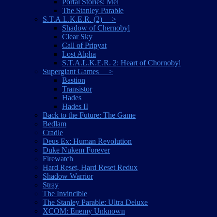
Portal Stories: Mel
The Stanley Parable
S.T.A.L.K.E.R. (2) >
Shadow of Chernobyl
Clear Sky
Call of Pripyat
Lost Alpha
S.T.A.L.K.E.R. 2: Heart of Chornobyl
Supergiant Games >
Bastion
Transistor
Hades
Hades II
Back to the Future: The Game
Bedlam
Cradle
Deus Ex: Human Revolution
Duke Nukem Forever
Firewatch
Hard Reset, Hard Reset Redux
Shadow Warrior
Stray
The Invincible
The Stanley Parable: Ultra Deluxe
XCOM: Enemy Unknown