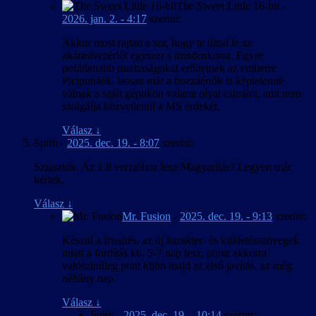
The Sweet Little 16-bit
-
2026. jan. 2. - 4:17
szerint:
Akkor most rajtad a sor, hogy te tiltsd le az
akármivezérlőt egyszer s mindenkorra. Egyre
pofátlanabb marhaságokat erőltetnek az emberre
Picipuháék, lassan már a hozzáértők is képtelenné
válnak a saját gépükön valami olyat csinálni, ami nem
szolgálja közvetlenül a MS érdekét.
Válasz
↓
Spirit
-
2025. dec. 19. - 8:07
szerint:
Sziasztok. Az 1.8 verzióhoz lesz Magyarítás? Legyen már
kérlek.
Válasz
↓
Mr. Fusion
-
2025. dec. 19. - 9:13
szerint:
Készül a frissítés, az új karakter- és küldetésszövegek
miatt a fordítás kb. 5-7 nap lesz, plusz akkorra
valószínűleg pont kijön majd az első javítás, az még
néhány nap.
Válasz
↓
Spirit
-
2025. dec. 19. - 10:14
szerint: