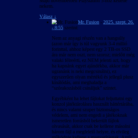
Majd novemberben Playstation 5-höz kellene
nekem.
Válasz
↓
Mr. Fusion
-
2025. szept. 26.
- 8:55
szerint:
Nem az anyagi részén van a hangsúly
(azon már így is túl vagyunk 3-4 millió
forinttal, ahhoz képest egy 2 TB-os SSD
ára már nem oszt, nem szoroz; mielőtt még
valaki félreérti, ez NEM jelenti azt, hogy
ha kapnánk egyet ajándékba, akkor már
ugranánk is neki megcsinálni), ez
egyszerűen olyan mértékű és jellegű plusz
kínálódás, ami meghaladja a
“szórakozásból csináljuk” szintet.
Egyébként ha lehet fájlokat feljuttatni egy
konzol játéktárolásra használt háttértárába,
és nincs valami szuper biztonságos
védelem, ami nem engedi a játékoknak
ismeretlen forrásból bekerült fájlok
olvasását, akkor csak be kellene másolni
három fájl a megfelelő helyre, és elvileg
működnie kellene a magyarításnak. Arról