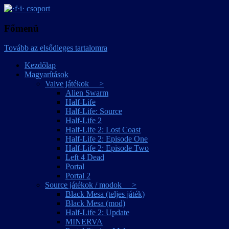
játékmagyarítások
·f·i· csoport
Főmenü
Tovább az elsődleges tartalomra
Kezdőlap
Magyarítások
Valve játékok >
Alien Swarm
Half-Life
Half-Life: Source
Half-Life 2
Half-Life 2: Lost Coast
Half-Life 2: Episode One
Half-Life 2: Episode Two
Left 4 Dead
Portal
Portal 2
Source játékok / modok >
Black Mesa (teljes játék)
Black Mesa (mod)
Half-Life 2: Update
MINERVA