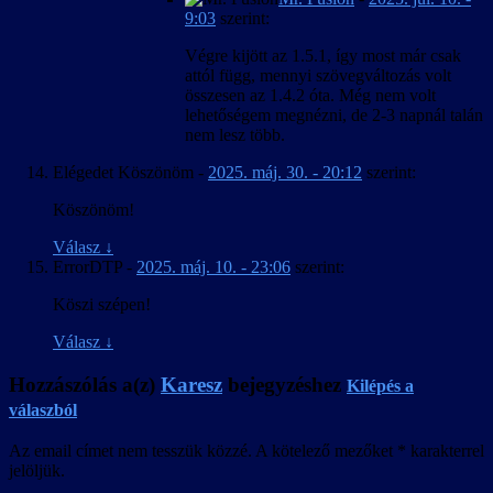
9:03
szerint:
Végre kijött az 1.5.1, így most már csak
attól függ, mennyi szövegváltozás volt
összesen az 1.4.2 óta. Még nem volt
lehetőségem megnézni, de 2-3 napnál talán
nem lesz több.
Elégedet Köszönöm
-
2025. máj. 30. - 20:12
szerint:
Köszönöm!
Válasz
↓
ErrorDTP
-
2025. máj. 10. - 23:06
szerint:
Köszi szépen!
Válasz
↓
Hozzászólás a(z)
Karesz
bejegyzéshez
Kilépés a
válaszból
Az email címet nem tesszük közzé.
A kötelező mezőket
*
karakterrel
jelöljük.