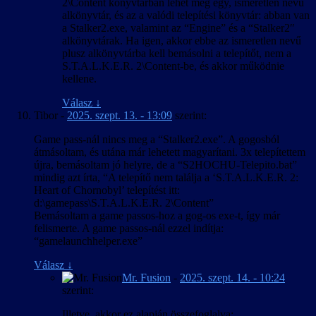
2\Content könyvtárban lehet még egy, ismeretlen nevű
alkönyvtár, és az a valódi telepítési könyvtár: abban van
a Stalker2.exe, valamint az “Engine” és a “Stalker2″
alkönyvtárak. Ha igen, akkor ebbe az ismeretlen nevű
plusz alkönyvtárba kell bemásolni a telepítőt, nem a
S.T.A.L.K.E.R. 2\Content-be, és akkor működnie
kellene.
Válasz
↓
Tibor
-
2025. szept. 13. - 13:09
szerint:
Game pass-nál nincs meg a “Stalker2.exe”. A gogosból
átmásoltam, és utána már lehetett magyarítani. 3x telepítettem
újra, bemásoltam jó helyre, de a “S2HOCHU-Telepito.bat”
mindig azt írta, “A telepítő nem találja a ‘S.T.A.L.K.E.R. 2:
Heart of Chornobyl’ telepítést itt:
d:\gamepass\S.T.A.L.K.E.R. 2\Content”
Bemásoltam a game passos-hoz a gog-os exe-t, így már
felismerte. A game passos-nál ezzel indítja:
“gamelaunchhelper.exe”
Válasz
↓
Mr. Fusion
-
2025. szept. 14. - 10:24
szerint:
Illetve, akkor ez alapján összefoglalva: