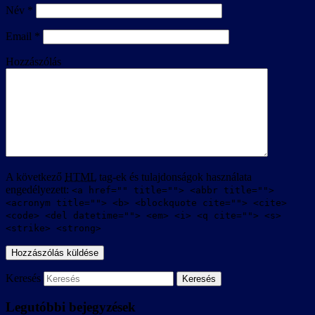
Név
*
Email
*
Hozzászólás
A következő
HTML
tag-ek és tulajdonságok használata
engedélyezett:
<a href="" title=""> <abbr title="">
<acronym title=""> <b> <blockquote cite=""> <cite>
<code> <del datetime=""> <em> <i> <q cite=""> <s>
<strike> <strong>
Keresés
Legutóbbi bejegyzések