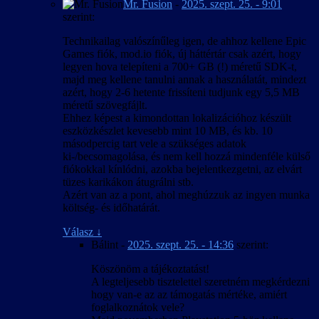
Mr. Fusion
-
2025. szept. 25. - 9:01
szerint:
Technikailag valószínűleg igen, de ahhoz kellene Epic
Games fiók, mod.io fiók, új háttértár csak azért, hogy
legyen hova telepíteni a 700+ GB (!) méretű SDK-t,
majd meg kellene tanulni annak a használatát, mindezt
azért, hogy 2-6 hetente frissíteni tudjunk egy 5,5 MB
méretű szövegfájlt.
Ehhez képest a kimondottan lokalizációhoz készült
eszközkészlet kevesebb mint 10 MB, és kb. 10
másodpercig tart vele a szükséges adatok
ki-/becsomagolása, és nem kell hozzá mindenféle külső
fiókokkal kínlódni, azokba bejelentkezgetni, az elvárt
tüzes karikákon átugrálni stb.
Azért van az a pont, ahol meghúzzuk az ingyen munka
költség- és időhatárát.
Válasz
↓
Bálint
-
2025. szept. 25. - 14:36
szerint:
Köszönöm a tájékoztatást!
A legteljesebb tisztelettel szeretném megkérdezni
hogy van-e az az támogatás mértéke, amiért
foglalkoznátok vele?