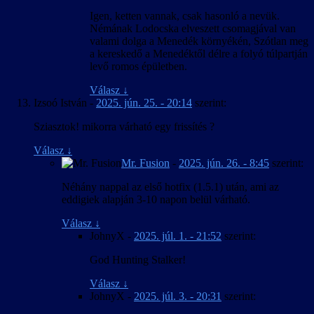
Igen, ketten vannak, csak hasonló a nevük.
Némának Lodocska elveszett csomagjával van
valami dolga a Menedék környékén, Szótlan meg
a kereskedő a Menedéktől délre a folyó túlpartján
levő romos épületben.
Válasz
↓
Izsoó István
-
2025. jún. 25. - 20:14
szerint:
Sziasztok! mikorra várható egy frissítés ?
Válasz
↓
Mr. Fusion
-
2025. jún. 26. - 8:45
szerint:
Néhány nappal az első hotfix (1.5.1) után, ami az
eddigiek alapján 3-10 napon belül várható.
Válasz
↓
JohnyX
-
2025. júl. 1. - 21:52
szerint:
God Hunting Stalker!
Válasz
↓
JohnyX
-
2025. júl. 3. - 20:31
szerint: