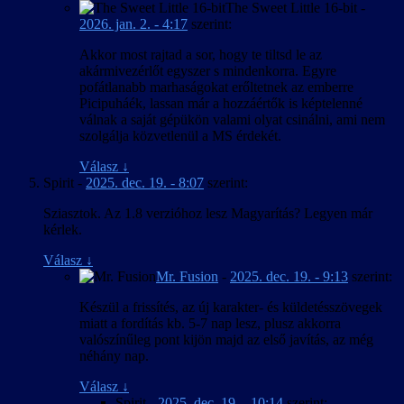
The Sweet Little 16-bit
-
2026. jan. 2. - 4:17
szerint:
Akkor most rajtad a sor, hogy te tiltsd le az
akármivezérlőt egyszer s mindenkorra. Egyre
pofátlanabb marhaságokat erőltetnek az emberre
Picipuháék, lassan már a hozzáértők is képtelenné
válnak a saját gépükön valami olyat csinálni, ami nem
szolgálja közvetlenül a MS érdekét.
Válasz
↓
Spirit
-
2025. dec. 19. - 8:07
szerint:
Sziasztok. Az 1.8 verzióhoz lesz Magyarítás? Legyen már
kérlek.
Válasz
↓
Mr. Fusion
-
2025. dec. 19. - 9:13
szerint:
Készül a frissítés, az új karakter- és küldetésszövegek
miatt a fordítás kb. 5-7 nap lesz, plusz akkorra
valószínűleg pont kijön majd az első javítás, az még
néhány nap.
Válasz
↓
Spirit
-
2025. dec. 19. - 10:14
szerint: