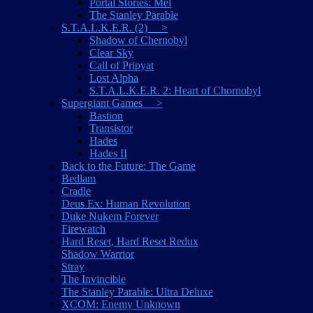
Portal Stories: Mel
The Stanley Parable
S.T.A.L.K.E.R. (2) >
Shadow of Chernobyl
Clear Sky
Call of Pripyat
Lost Alpha
S.T.A.L.K.E.R. 2: Heart of Chornobyl
Supergiant Games >
Bastion
Transistor
Hades
Hades II
Back to the Future: The Game
Bedlam
Cradle
Deus Ex: Human Revolution
Duke Nukem Forever
Firewatch
Hard Reset, Hard Reset Redux
Shadow Warrior
Stray
The Invincible
The Stanley Parable: Ultra Deluxe
XCOM: Enemy Unknown