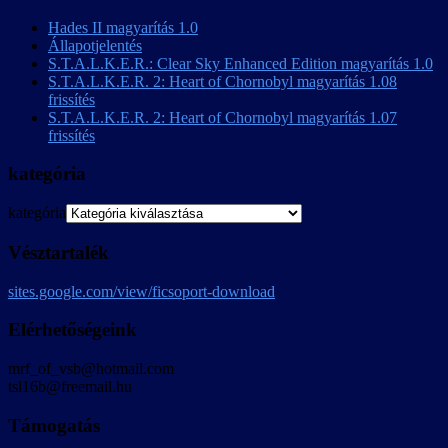
Hades II magyarítás 1.0
Állapotjelentés
S.T.A.L.K.E.R.: Clear Sky Enhanced Edition magyarítás 1.0
S.T.A.L.K.E.R. 2: Heart of Chornobyl magyarítás 1.08
frissítés
S.T.A.L.K.E.R. 2: Heart of Chornobyl magyarítás 1.07
frissítés
kategória
kategória
Vésztartalék
sites.google.com/view/ficsoport-download
Elérhetőségeink
mrf_of_vsb@hotmail.com
tsl16b@freemail.hu
Támogatás