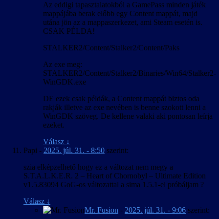
Az eddigi tapasztalatokból a GamePass minden játék
mappájába berak előbb egy Content mappát, majd
utána jön az a mappaszerkezet, ami Steam esetén is.
CSAK PÉLDA!
STALKER2/Content/Stalker2/Content/Paks
Az exe meg:
STALKER2/Content/Stalker2/Binaries/Win64/Stalker2-
WinGDK.exe
DE ezek csak példák, a Content mappát biztos oda
rakják illetve az exe nevében is benne szokott lenni a
WinGDK szöveg. De kellene valaki aki pontosan leírja
ezeket.
Válasz
↓
Papi
-
2025. júl. 31. - 8:50
szerint:
szia elképzelhető hogy ez a változat nem megy a
S.T.A.L.K.E.R. 2 – Heart of Chornobyl – Ultimate Edition
v1.5.83094 GoG-os változattal a sima 1.5.1-el próbáljam ?
Válasz
↓
Mr. Fusion
-
2025. júl. 31. - 9:06
szerint: