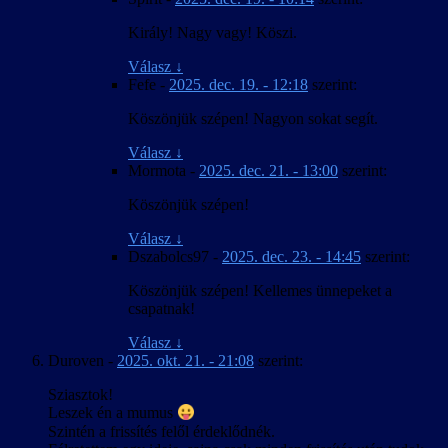
Király! Nagy vagy! Köszi.
Válasz
↓
Fefe
-
2025. dec. 19. - 12:18
szerint:
Köszönjük szépen! Nagyon sokat segít.
Válasz
↓
Mormota
-
2025. dec. 21. - 13:00
szerint:
Köszönjük szépen!
Válasz
↓
Dszabolcs97
-
2025. dec. 23. - 14:45
szerint:
Köszönjük szépen! Kellemes ünnepeket a
csapatnak!
Válasz
↓
Duroven
-
2025. okt. 21. - 21:08
szerint:
Sziasztok!
Leszek én a mumus
Szintén a frissítés felől érdeklődnék.