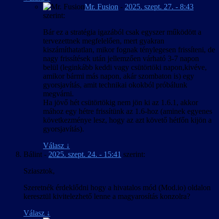
Mr. Fusion
-
2025. szept. 27. - 8:43
szerint:
Bár ez a stratégia igazából csak egyszer működött a
tervezettnek megfelelően, mert gyakran
kiszámíthatatlan, mikor fognak ténylegesen frissíteni, de
nagy frissítések után jellemzően várható 3-7 napon
belül (leginkább keddi vagy csütörtöki napon,kivéve,
amikor bármi más napon, akár szombaton is) egy
gyorsjavítás, amit technikai okokból próbálunk
megvárni.
Ha jövő hét csütörtökig nem jön ki az 1.6.1, akkor
mához egy hétre frissítünk az 1.6-hoz (aminek egyenes
következménye lesz, hogy az azt követő hétfőn kijön a
gyorsjavítás).
Válasz
↓
Bálint
-
2025. szept. 24. - 15:41
szerint:
Sziasztok,
Szeretnék érdeklődni hogy a hivatalos mód (Mod.io) oldalon
keresztül kivitelezhető lenne a magyarosítás konzolra?
Válasz
↓