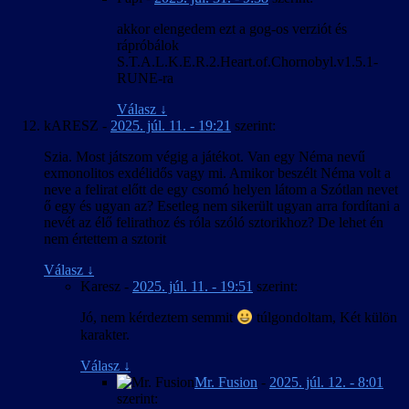
akkor elengedem ezt a gog-os verziót és
rápróbálok
S.T.A.L.K.E.R.2.Heart.of.Chornobyl.v1.5.1-
RUNE-ra
Válasz
↓
kARESZ
-
2025. júl. 11. - 19:21
szerint:
Szia. Most játszom végig a játékot. Van egy Néma nevű
exmonolitos exdélidős vagy mi. Amikor beszélt Néma volt a
neve a felirat előtt de egy csomó helyen látom a Szótlan nevet
ő egy és ugyan az? Esetleg nem sikerült ugyan arra fordítani a
nevét az élő felirathoz és róla szóló sztorikhoz? De lehet én
nem értettem a sztorit
Válasz
↓
Karesz
-
2025. júl. 11. - 19:51
szerint:
Jó, nem kérdeztem semmit
túlgondoltam, Két külön
karakter.
Válasz
↓
Mr. Fusion
-
2025. júl. 12. - 8:01
szerint: