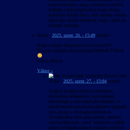
nem is beszélve, hogy a mod.io-s modok
letiltják a teljesítményeket (vagy ahogy
konzolon hívják őket), más módon viszont
lehet úgy modot telepíteni, hogy a játék ne
tekintse modnak.
Bálint
-
2025. szept. 26. - 15:49
szerint:
Hogy tudnám megoldani ezt a helyzetet?
Nagyon örülnék pár tanácsnak/ötletnek Tőletek
Köszi előre is.
Válasz
↓
The Sweet Little
16-bit
-
2025. szept. 27. - 15:04
szerint:
Amikor utoljára néztem a hivatalos
módosítási feltételeket, nem találtam
lehetőséget a szövegkészlet átírására. A
létező modok patchként működve képesek
erre, ahogy a mi magyarításunk is.
Technikailag ezek nem modok, minden
szövegváltoztató „mod” kénytelen a játék
teljes szövegállományát (minden nyelvet)