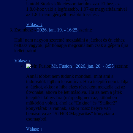
2025. május 16. – v1.01
Untold Stories küldetéssort tartalmazza. Ehhez, az
maradtak/maradnak olyanok, amelyeket nem talál(t)unk meg.
1.8.0-hoz való a legfrissebb, 1.07-es magyarítás,mivel
Szintén a tesztelés során derült ki, hogy a szöveg nehezen
A magyarítás frissítve a játék 1.4-es
az 1.8.1 nem igényelt további frissítést.
megállapítható hányada vélhetően (már) nem használt (már hogy
verziójához.
azon a rengeteg teszt és egyéb szövegen kívül, amiről azonnal
Válasz
↓
látszott, hogy semmi keresnivalója egy játék kiadási változatában,
2025. május 10. – v1.0
Zsombesz
-
2026. jan. 19. - 16:25
szerint:
így ezeket teljesen kihagytuk); valamikor a fejlesztés során kivágott
részekhez tartozhatott, így tulajdonképpen felesleges munka volt
Magyar kezelőfelület, játékszövegek és
Hali! nem nagyon szeretné megtalálni a játékot és én ehhez
lefordítani, viszont ezt nem hogy előre, de még a tesztelés után sem
szinkronfeliratozás a játék 1.3.2 verziója
balfasz vagyok, pár hónapja megcsináltam csak a gépem újra
lehetett teljesen biztosan tudni, tekintve a játék többszörösen
alapján.
kellett rakni….
szerteágazó, a korábbi döntésektől függően alakuló fő- és
A fordítás során a magyar szövegben javításra
mellékküldetésszálait. A tesztelésnél maradva, a játék a
került számos, az eredeti szövegben levő
Válasz
↓
korábbiakhoz képest meglepően hosszúnak bizonyult: közel
különféle tartalmi és egyéb hiba.
Mr. Fusion
-
2026. jan. 20. - 8:55
szerint:
százhúsz óra volt végigérni a fő küldetés egyetlen lefutásán és
A játék közben (narancs színű címsorral)
azokon a mellékküldetéseken, amiket egy végigjátszás során sikerült
Annál többet nem tudunk mondani, mint ami a
megjelenő oktató és figyelmeztető szövegek
megtalálni, még a „szükségtelen” felfedezés, harc és egyéb
tudnivalók fájlban le van írva. Ha a telepítő nem találja
nagybetűsre kényszerített címsorában a nem
tevékenységek lehetőség szerinti elkerülésével is.
a játékot, akkor a hibajelzés részeként megadja azt az
angol ékezetes betűk kisbetűvel jelennek meg.
útvonalat, ahova be lett másolva. Ha az nem a játék
Ez a hivatalosan támogatott nyelveknél is így
telepítési könyvtára (márpedig nem az, különben
van, vagyis a játék hibája.
működött volna), ahol az “Engine” és “Stalker2″
A PDA “Napló” és “Jegyzetek” részének bal
könyvtárak is vannak, akkor rossz helyre van
oldali listájában a címek más nyelveken sem
bemásolva az “S2HOCMagyaritas” könyvtár a
férnek ki.
csomagból.
A véletlenszerűen generált karakterneveket a
játék angol sorrendben (Utónév +
Válasz
↓
Családnév/Becenév) jeleníti meg, amit csak a