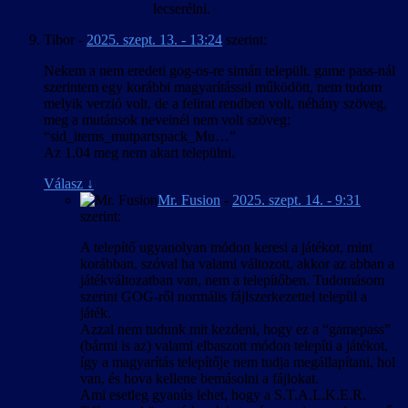
lecserélni.
Tibor
-
2025. szept. 13. - 13:24
szerint:
Nekem a nem eredeti gog-os-re simán települt. game pass-nál
szerintem egy korábbi magyarítással működött, nem tudom
melyik verzió volt, de a felirat rendben volt, néhány szöveg,
meg a mutánsok neveinél nem volt szöveg:
“sid_items_mutpartspack_Mu…”
Az 1.04 meg nem akart települni.
Válasz
↓
Mr. Fusion
-
2025. szept. 14. - 9:31
szerint:
A telepítő ugyanolyan módon keresi a játékot, mint
korábban, szóval ha valami változott, akkor az abban a
játékváltozatban van, nem a telepítőben. Tudomásom
szerint GOG-ről normális fájlszerkezettel települ a
játék.
Azzal nem tudunk mit kezdeni, hogy ez a “gamepass”
(bármi is az) valami elbaszott módon telepíti a játékot,
így a magyarítás telepítője nem tudja megállapítani, hol
van, és hova kellene bemásolni a fájlokat.
Ami esetleg gyanús lehet, hogy a S.T.A.L.K.E.R.