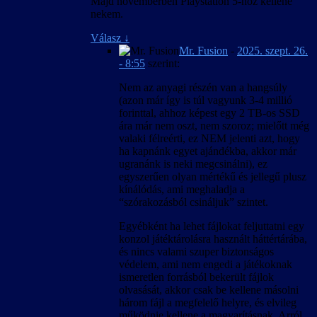
Majd novemberben Playstation 5-höz kellene
nekem.
Válasz
↓
Mr. Fusion
-
2025. szept. 26.
- 8:55
szerint:
Nem az anyagi részén van a hangsúly
(azon már így is túl vagyunk 3-4 millió
forinttal, ahhoz képest egy 2 TB-os SSD
ára már nem oszt, nem szoroz; mielőtt még
valaki félreérti, ez NEM jelenti azt, hogy
ha kapnánk egyet ajándékba, akkor már
ugranánk is neki megcsinálni), ez
egyszerűen olyan mértékű és jellegű plusz
kínálódás, ami meghaladja a
“szórakozásból csináljuk” szintet.
Egyébként ha lehet fájlokat feljuttatni egy
konzol játéktárolásra használt háttértárába,
és nincs valami szuper biztonságos
védelem, ami nem engedi a játékoknak
ismeretlen forrásból bekerült fájlok
olvasását, akkor csak be kellene másolni
három fájl a megfelelő helyre, és elvileg
működnie kellene a magyarításnak. Arról