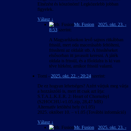
Elnézést és köszönöm! Legközelebb jobban
figyelek.
Válasz
↓
Mr. Fusion
-
2025. okt. 23. -
8:53
szerint:
A Magyarításokon levő sajnos ritkábban
frissül, mert oda macerásabb feltölteni,
frissíteni az oldalát stb. A frissítéseket
elsősorban itt javasolt keresni. A játék
oldala is frissül, és a főoldalra is ki van
téve hírként, amikor frissül valami.
Tomi
-
2025. okt. 22. - 20:24
szerint:
De ez hogyan lehetséges? Azért várjuk meg várja
a hozzászóló is, mert itt csak azt írja:
S.T.A.L.K.E.R. 2: Heart of Chornobyl
(S2HOCHU-v1.05.zip, 28,47 MB)
Alternatív letöltési hely (v1.05)
2025. október 10. – v1.05 (További információ)
Válasz
↓
Mr. Fusion
-
2025. okt. 23. -