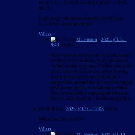
Patch 1.5 — Guns & Looting Update -> 2025-
06-25
Lejárt a egy hét mikorra készül el a 100%-os
v1.5-öshöz való magyarítás?
Válasz
↓
Mr. Fusion
-
2025. júl. 5. -
8:43
szerint:
Nincs szerencsénk ezekkel a frissítésekkel.
Amikor arra számítunk, hogy hamarosan
várható javítás egy nagy frissítés után (mint
most, van vele baj bőven), akkor hetekig
nem jön. Amikor azonnal frissítjük a
magyarítást, garantáltan jön egy-két nappal
később egy javítás, és kezdhetjük elölről.
Mivel most néhány napig egyébként sem
érek rá, még legalább a keddet megvárjuk.
David Priest
-
2025. júl. 9. - 12:03
szerint:
Mikor lesz friss verzió?
Válasz
↓
Mr. Fusion
-
2025. júl. 10. -