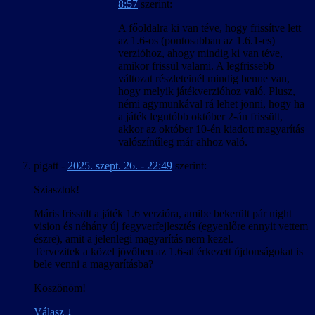
8:57
szerint:
A főoldalra ki van téve, hogy frissítve lett
az 1.6-os (pontosabban az 1.6.1-es)
verzióhoz, ahogy mindig ki van téve,
amikor frissül valami. A legfrissebb
változat részleteinél mindig benne van,
hogy melyik játékverzióhoz való. Plusz,
némi agymunkával rá lehet jönni, hogy ha
a játék legutóbb október 2-án frissült,
akkor az október 10-én kiadott magyarítás
valószínűleg már ahhoz való.
pigatt
-
2025. szept. 26. - 22:49
szerint:
Sziasztok!
Máris frissült a játék 1.6 verzióra, amibe bekerült pár night
vision és néhány új fegyverfejlesztés (egyenlőre ennyit vettem
észre), amit a jelenlegi magyarítás nem kezel.
Tervezitek a közel jövőben az 1.6-al érkezett újdonságokat is
bele venni a magyarításba?
Köszönöm!
Válasz
↓