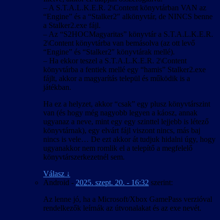
– A S.T.A.L.K.E.R. 2\Content könyvtárban VAN az
“Engine” és a “Stalker2″ alkönyvtár, de NINCS benne
a Stalker2.exe fájl.
– Az “S2HOCMagyaritas” könyvtár a S.T.A.L.K.E.R.
2\Content könyvtárba van bemásolva (az ott levő
“Engine” és “Stalker2″ könyvtárak mellé).
– Ha ekkor teszel a S.T.A.L.K.E.R. 2\Content
könyvtárba a fentiek mellé egy “hamis” Stalker2.exe
fájlt, akkor a magyarítás települ és működik is a
játékban.
Ha ez a helyzet, akkor “csak” egy plusz könyvtárszint
van (és hogy még nagyobb legyen a káosz, annak
ugyanaz a neve, mint egy egy szinttel lejjebb is létező
könyvtárnak), egy elvárt fájl viszont nincs, más baj
nincs is vele… De ezt akkor át tudjuk hidalni úgy, hogy
ugyanakkor nem romlik el a telepítő a megfelelő
könyvtárszerkezetnél sem.
Válasz
↓
Android
-
2025. szept. 20. - 16:32
szerint:
Az lenne jó, ha a Microsoft/Xbox GamePass verzióval
rendelkezők leírnák az útvonalakat és az exe nevét.