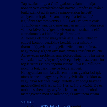
Tapasztalat, hogy a GoG gyakran valami ki tudja,
honnan vett verziószámozást használ (ránézésre talán a
build számot adják meg a minorversion helyett)
ahelyett, amit pl. a Steamen megad a fejlesztő. A
legutóbbi Steames verzió 1.5.2. GoG változata csak
TSL16b-nek van, de ő mostanában nem fog tudni azon
változáskövetést végezni, viszont nem szabadna eltérnie
a tartalomnak a különféle platformokon.
A jelenleg elérhető magyarítás az 1.5.1-es, tehát az
eggyel korábbi verzióhoz készült, de a második
(harmadik) javítás eddig jellemzően nem tartalmazott
nagy mennyiségben olyasmit, amihez frissíteni kellene.
Az egyetlen probléma, ami előfordulhat, hogy ha mégis
van valami szórványos új szöveg, ahelyett az azonosító
fog látszani (sajnos angolra visszaállítva is). Működni
akkor is fog, csak hiányos lesz a szöveg.
Ha egyáltalán nem látszik semmi a magyarításból (pl.
nincs benne a magyar nyelv a nyelvlistában) akkor az
vagy hibás telepítés, vagy letiltották az eddig használt
modbetöltési eljárást az 1.5.1 és az 1.5.2 között. De ez
utóbbi esetben nagy anyázás lenne már mindenhol,
mert egyetlen mod se működne, és olyat nem láttam.
Válasz
↓
Papi
-
2025. júl. 31. - 9:38
szerint: