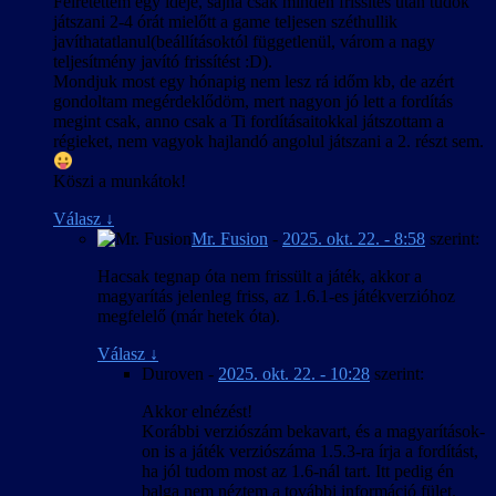
Félretettem egy ideje, sajna csak minden frissítés után tudok
játszani 2-4 órát mielőtt a game teljesen széthullik
javíthatatlanul(beállításoktól függetlenül, várom a nagy
teljesítmény javító frissítést :D).
Mondjuk most egy hónapig nem lesz rá időm kb, de azért
gondoltam megérdeklődöm, mert nagyon jó lett a fordítás
megint csak, anno csak a Ti fordításaitokkal játszottam a
régieket, nem vagyok hajlandó angolul játszani a 2. részt sem.
Köszi a munkátok!
Válasz
↓
Mr. Fusion
-
2025. okt. 22. - 8:58
szerint:
Hacsak tegnap óta nem frissült a játék, akkor a
magyarítás jelenleg friss, az 1.6.1-es játékverzióhoz
megfelelő (már hetek óta).
Válasz
↓
Duroven
-
2025. okt. 22. - 10:28
szerint:
Akkor elnézést!
Korábbi verziószám bekavart, és a magyarítások-
on is a játék verziószáma 1.5.3-ra írja a fordítást,
ha jól tudom most az 1.6-nál tart. Itt pedig én
balga nem néztem a további információ fület.