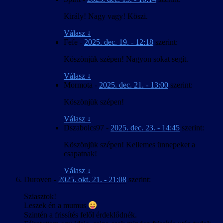
Király! Nagy vagy! Köszi.
Válasz
↓
Fefe
-
2025. dec. 19. - 12:18
szerint:
Köszönjük szépen! Nagyon sokat segít.
Válasz
↓
Mormota
-
2025. dec. 21. - 13:00
szerint:
Köszönjük szépen!
Válasz
↓
Dszabolcs97
-
2025. dec. 23. - 14:45
szerint:
Köszönjük szépen! Kellemes ünnepeket a
csapatnak!
Válasz
↓
Duroven
-
2025. okt. 21. - 21:08
szerint:
Sziasztok!
Leszek én a mumus
Szintén a frissítés felől érdeklődnék.