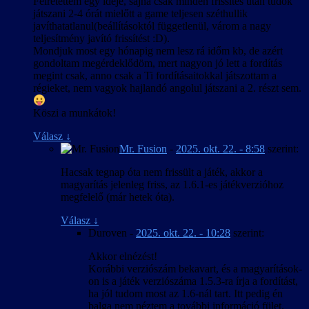
Félretettem egy ideje, sajna csak minden frissítés után tudok
játszani 2-4 órát mielőtt a game teljesen széthullik
javíthatatlanul(beállításoktól függetlenül, várom a nagy
teljesítmény javító frissítést :D).
Mondjuk most egy hónapig nem lesz rá időm kb, de azért
gondoltam megérdeklődöm, mert nagyon jó lett a fordítás
megint csak, anno csak a Ti fordításaitokkal játszottam a
régieket, nem vagyok hajlandó angolul játszani a 2. részt sem.
Köszi a munkátok!
Válasz
↓
Mr. Fusion
-
2025. okt. 22. - 8:58
szerint:
Hacsak tegnap óta nem frissült a játék, akkor a
magyarítás jelenleg friss, az 1.6.1-es játékverzióhoz
megfelelő (már hetek óta).
Válasz
↓
Duroven
-
2025. okt. 22. - 10:28
szerint:
Akkor elnézést!
Korábbi verziószám bekavart, és a magyarítások-
on is a játék verziószáma 1.5.3-ra írja a fordítást,
ha jól tudom most az 1.6-nál tart. Itt pedig én
balga nem néztem a további információ fület.