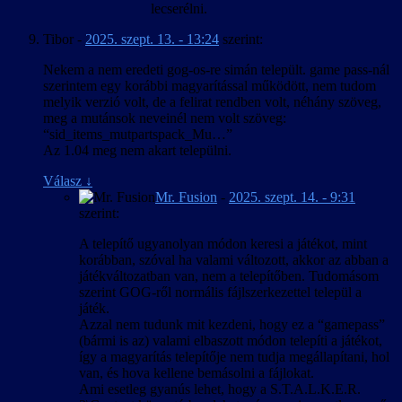
lecserélni.
Tibor
-
2025. szept. 13. - 13:24
szerint:
Nekem a nem eredeti gog-os-re simán települt. game pass-nál
szerintem egy korábbi magyarítással működött, nem tudom
melyik verzió volt, de a felirat rendben volt, néhány szöveg,
meg a mutánsok neveinél nem volt szöveg:
“sid_items_mutpartspack_Mu…”
Az 1.04 meg nem akart települni.
Válasz
↓
Mr. Fusion
-
2025. szept. 14. - 9:31
szerint:
A telepítő ugyanolyan módon keresi a játékot, mint
korábban, szóval ha valami változott, akkor az abban a
játékváltozatban van, nem a telepítőben. Tudomásom
szerint GOG-ről normális fájlszerkezettel települ a
játék.
Azzal nem tudunk mit kezdeni, hogy ez a “gamepass”
(bármi is az) valami elbaszott módon telepíti a játékot,
így a magyarítás telepítője nem tudja megállapítani, hol
van, és hova kellene bemásolni a fájlokat.
Ami esetleg gyanús lehet, hogy a S.T.A.L.K.E.R.