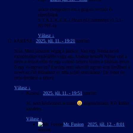
akkor elengedem ezt a gog-os verziót és
rápróbálok
S.T.A.L.K.E.R.2.Heart.of.Chornobyl.v1.5.1-
RUNE-ra
Válasz
↓
kARESZ
-
2025. júl. 11. - 19:21
szerint:
Szia. Most játszom végig a játékot. Van egy Néma nevű
exmonolitos exdélidős vagy mi. Amikor beszélt Néma volt a
neve a felirat előtt de egy csomó helyen látom a Szótlan nevet
ő egy és ugyan az? Esetleg nem sikerült ugyan arra fordítani a
nevét az élő felirathoz és róla szóló sztorikhoz? De lehet én
nem értettem a sztorit
Válasz
↓
Karesz
-
2025. júl. 11. - 19:51
szerint:
Jó, nem kérdeztem semmit
túlgondoltam, Két külön
karakter.
Válasz
↓
Mr. Fusion
-
2025. júl. 12. - 8:01
szerint: