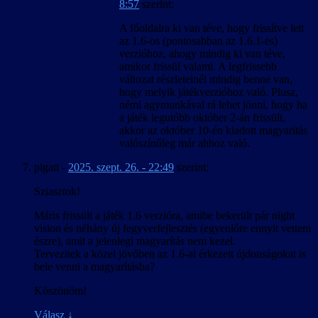
8:57
szerint:
A főoldalra ki van téve, hogy frissítve lett
az 1.6-os (pontosabban az 1.6.1-es)
verzióhoz, ahogy mindig ki van téve,
amikor frissül valami. A legfrissebb
változat részleteinél mindig benne van,
hogy melyik játékverzióhoz való. Plusz,
némi agymunkával rá lehet jönni, hogy ha
a játék legutóbb október 2-án frissült,
akkor az október 10-én kiadott magyarítás
valószínűleg már ahhoz való.
pigatt
-
2025. szept. 26. - 22:49
szerint:
Sziasztok!
Máris frissült a játék 1.6 verzióra, amibe bekerült pár night
vision és néhány új fegyverfejlesztés (egyenlőre ennyit vettem
észre), amit a jelenlegi magyarítás nem kezel.
Tervezitek a közel jövőben az 1.6-al érkezett újdonságokat is
bele venni a magyarításba?
Köszönöm!
Válasz
↓