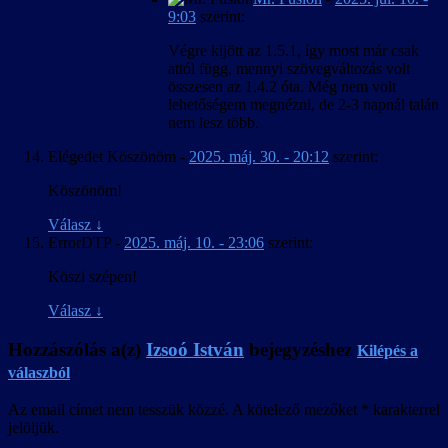
9:03
szerint:
Végre kijött az 1.5.1, így most már csak
attól függ, mennyi szövegváltozás volt
összesen az 1.4.2 óta. Még nem volt
lehetőségem megnézni, de 2-3 napnál talán
nem lesz több.
Elégedet Köszönöm
-
2025. máj. 30. - 20:12
szerint:
Köszönöm!
Válasz
↓
ErrorDTP
-
2025. máj. 10. - 23:06
szerint:
Köszi szépen!
Válasz
↓
Hozzászólás a(z)
Izsoó István
bejegyzéshez
Kilépés a
válaszból
Az email címet nem tesszük közzé.
A kötelező mezőket
*
karakterrel
jelöljük.