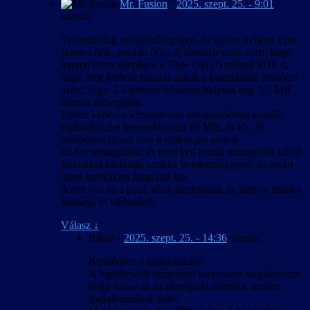
Mr. Fusion
-
2025. szept. 25. - 9:01
szerint:
Technikailag valószínűleg igen, de ahhoz kellene Epic
Games fiók, mod.io fiók, új háttértár csak azért, hogy
legyen hova telepíteni a 700+ GB (!) méretű SDK-t,
majd meg kellene tanulni annak a használatát, mindezt
azért, hogy 2-6 hetente frissíteni tudjunk egy 5,5 MB
méretű szövegfájlt.
Ehhez képest a kimondottan lokalizációhoz készült
eszközkészlet kevesebb mint 10 MB, és kb. 10
másodpercig tart vele a szükséges adatok
ki-/becsomagolása, és nem kell hozzá mindenféle külső
fiókokkal kínlódni, azokba bejelentkezgetni, az elvárt
tüzes karikákon átugrálni stb.
Azért van az a pont, ahol meghúzzuk az ingyen munka
költség- és időhatárát.
Válasz
↓
Bálint
-
2025. szept. 25. - 14:36
szerint:
Köszönöm a tájékoztatást!
A legteljesebb tisztelettel szeretném megkérdezni
hogy van-e az az támogatás mértéke, amiért
foglalkoznátok vele?