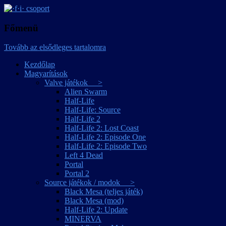
játékmagyarítások
·f·i· csoport
Főmenü
Tovább az elsődleges tartalomra
Kezdőlap
Magyarítások
Valve játékok >
Alien Swarm
Half-Life
Half-Life: Source
Half-Life 2
Half-Life 2: Lost Coast
Half-Life 2: Episode One
Half-Life 2: Episode Two
Left 4 Dead
Portal
Portal 2
Source játékok / modok >
Black Mesa (teljes játék)
Black Mesa (mod)
Half-Life 2: Update
MINERVA