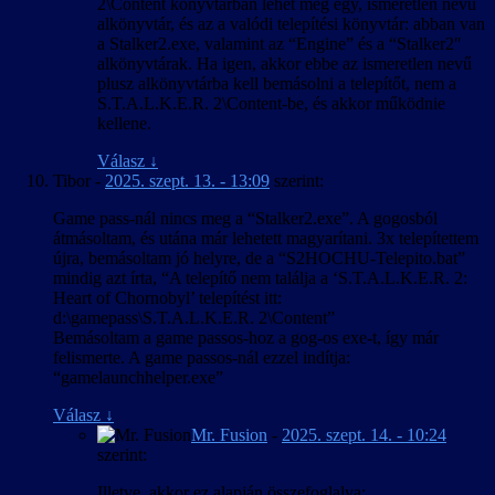
2\Content könyvtárban lehet még egy, ismeretlen nevű
alkönyvtár, és az a valódi telepítési könyvtár: abban van
a Stalker2.exe, valamint az “Engine” és a “Stalker2″
alkönyvtárak. Ha igen, akkor ebbe az ismeretlen nevű
plusz alkönyvtárba kell bemásolni a telepítőt, nem a
S.T.A.L.K.E.R. 2\Content-be, és akkor működnie
kellene.
Válasz
↓
Tibor
-
2025. szept. 13. - 13:09
szerint:
Game pass-nál nincs meg a “Stalker2.exe”. A gogosból
átmásoltam, és utána már lehetett magyarítani. 3x telepítettem
újra, bemásoltam jó helyre, de a “S2HOCHU-Telepito.bat”
mindig azt írta, “A telepítő nem találja a ‘S.T.A.L.K.E.R. 2:
Heart of Chornobyl’ telepítést itt:
d:\gamepass\S.T.A.L.K.E.R. 2\Content”
Bemásoltam a game passos-hoz a gog-os exe-t, így már
felismerte. A game passos-nál ezzel indítja:
“gamelaunchhelper.exe”
Válasz
↓
Mr. Fusion
-
2025. szept. 14. - 10:24
szerint:
Illetve, akkor ez alapján összefoglalva: