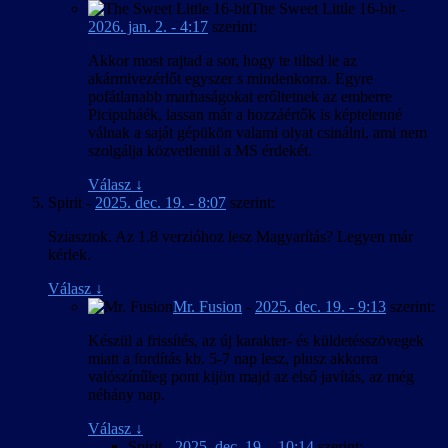
The Sweet Little 16-bit
-
2026. jan. 2. - 4:17
szerint:
Akkor most rajtad a sor, hogy te tiltsd le az
akármivezérlőt egyszer s mindenkorra. Egyre
pofátlanabb marhaságokat erőltetnek az emberre
Picipuháék, lassan már a hozzáértők is képtelenné
válnak a saját gépükön valami olyat csinálni, ami nem
szolgálja közvetlenül a MS érdekét.
Válasz
↓
Spirit
-
2025. dec. 19. - 8:07
szerint:
Sziasztok. Az 1.8 verzióhoz lesz Magyarítás? Legyen már
kérlek.
Válasz
↓
Mr. Fusion
-
2025. dec. 19. - 9:13
szerint:
Készül a frissítés, az új karakter- és küldetésszövegek
miatt a fordítás kb. 5-7 nap lesz, plusz akkorra
valószínűleg pont kijön majd az első javítás, az még
néhány nap.
Válasz
↓
Spirit
-
2025. dec. 19. - 10:14
szerint: