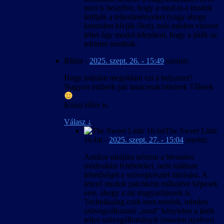
nem is beszélve, hogy a mod.io-s modok
letiltják a teljesítményeket (vagy ahogy
konzolon hívják őket), más módon viszont
lehet úgy modot telepíteni, hogy a játék ne
tekintse modnak.
Bálint
-
2025. szept. 26. - 15:49
szerint:
Hogy tudnám megoldani ezt a helyzetet?
Nagyon örülnék pár tanácsnak/ötletnek Tőletek
Köszi előre is.
Válasz
↓
The Sweet Little
16-bit
-
2025. szept. 27. - 15:04
szerint:
Amikor utoljára néztem a hivatalos
módosítási feltételeket, nem találtam
lehetőséget a szövegkészlet átírására. A
létező modok patchként működve képesek
erre, ahogy a mi magyarításunk is.
Technikailag ezek nem modok, minden
szövegváltoztató „mod” kénytelen a játék
teljes szövegállományát (minden nyelvet)