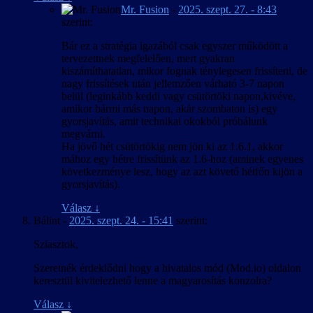
Mr. Fusion
-
2025. szept. 27. - 8:43
szerint:
Bár ez a stratégia igazából csak egyszer működött a
tervezettnek megfelelően, mert gyakran
kiszámíthatatlan, mikor fognak ténylegesen frissíteni, de
nagy frissítések után jellemzően várható 3-7 napon
belül (leginkább keddi vagy csütörtöki napon,kivéve,
amikor bármi más napon, akár szombaton is) egy
gyorsjavítás, amit technikai okokból próbálunk
megvárni.
Ha jövő hét csütörtökig nem jön ki az 1.6.1, akkor
mához egy hétre frissítünk az 1.6-hoz (aminek egyenes
következménye lesz, hogy az azt követő hétfőn kijön a
gyorsjavítás).
Válasz
↓
Bálint
-
2025. szept. 24. - 15:41
szerint:
Sziasztok,
Szeretnék érdeklődni hogy a hivatalos mód (Mod.io) oldalon
keresztül kivitelezhető lenne a magyarosítás konzolra?
Válasz
↓