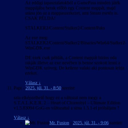
Az eddigi tapasztalatokból a GamePass minden játék
mappájába berak előbb egy Content mappát, majd
utána jön az a mappaszerkezet, ami Steam esetén is.
CSAK PÉLDA!
STALKER2/Content/Stalker2/Content/Paks
Az exe meg:
STALKER2/Content/Stalker2/Binaries/Win64/Stalker2-
WinGDK.exe
DE ezek csak példák, a Content mappát biztos oda
rakják illetve az exe nevében is benne szokott lenni a
WinGDK szöveg. De kellene valaki aki pontosan leírja
ezeket.
Válasz
↓
Papi
-
2025. júl. 31. - 8:50
szerint:
szia elképzelhető hogy ez a változat nem megy a
S.T.A.L.K.E.R. 2 – Heart of Chornobyl – Ultimate Edition
v1.5.83094 GoG-os változattal a sima 1.5.1-el próbáljam ?
Válasz
↓
Mr. Fusion
-
2025. júl. 31. - 9:06
szerint: