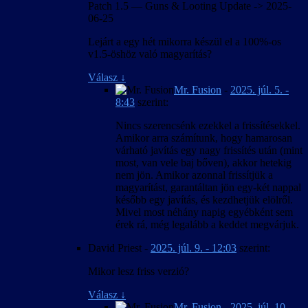
Patch 1.5 — Guns & Looting Update -> 2025-
06-25
Lejárt a egy hét mikorra készül el a 100%-os
v1.5-öshöz való magyarítás?
Válasz
↓
Mr. Fusion
-
2025. júl. 5. -
8:43
szerint:
Nincs szerencsénk ezekkel a frissítésekkel.
Amikor arra számítunk, hogy hamarosan
várható javítás egy nagy frissítés után (mint
most, van vele baj bőven), akkor hetekig
nem jön. Amikor azonnal frissítjük a
magyarítást, garantáltan jön egy-két nappal
később egy javítás, és kezdhetjük elölről.
Mivel most néhány napig egyébként sem
érek rá, még legalább a keddet megvárjuk.
David Priest
-
2025. júl. 9. - 12:03
szerint:
Mikor lesz friss verzió?
Válasz
↓
Mr. Fusion
-
2025. júl. 10. -