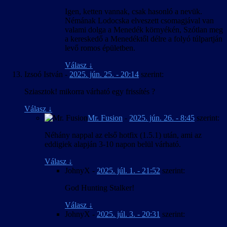
Igen, ketten vannak, csak hasonló a nevük.
Némának Lodocska elveszett csomagjával van
valami dolga a Menedék környékén, Szótlan meg
a kereskedő a Menedéktől délre a folyó túlpartján
levő romos épületben.
Válasz
↓
Izsoó István
-
2025. jún. 25. - 20:14
szerint:
Sziasztok! mikorra várható egy frissítés ?
Válasz
↓
Mr. Fusion
-
2025. jún. 26. - 8:45
szerint:
Néhány nappal az első hotfix (1.5.1) után, ami az
eddigiek alapján 3-10 napon belül várható.
Válasz
↓
JohnyX
-
2025. júl. 1. - 21:52
szerint:
God Hunting Stalker!
Válasz
↓
JohnyX
-
2025. júl. 3. - 20:31
szerint: