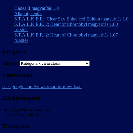
Hades II magyarítás 1.0
Állapotjelentés
S.T.A.L.K.E.R.: Clear Sky Enhanced Edition magyarítás 1.0
S.T.A.L.K.E.R. 2: Heart of Chornobyl magyarítás 1.08
frissítés
S.T.A.L.K.E.R. 2: Heart of Chornobyl magyarítás 1.07
frissítés
kategória
kategória
Vésztartalék
sites.google.com/view/ficsoport-download
Elérhetőségeink
mrf_of_vsb@hotmail.com
tsl16b@freemail.hu
Támogatás