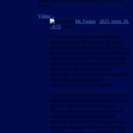
Majd novemberben Playstation 5-höz kellene
nekem.
Válasz
↓
Mr. Fusion
-
2025. szept. 26.
- 8:55
szerint:
Nem az anyagi részén van a hangsúly
(azon már így is túl vagyunk 3-4 millió
forinttal, ahhoz képest egy 2 TB-os SSD
ára már nem oszt, nem szoroz; mielőtt még
valaki félreérti, ez NEM jelenti azt, hogy
ha kapnánk egyet ajándékba, akkor már
ugranánk is neki megcsinálni), ez
egyszerűen olyan mértékű és jellegű plusz
kínálódás, ami meghaladja a
“szórakozásból csináljuk” szintet.
Egyébként ha lehet fájlokat feljuttatni egy
konzol játéktárolásra használt háttértárába,
és nincs valami szuper biztonságos
védelem, ami nem engedi a játékoknak
ismeretlen forrásból bekerült fájlok
olvasását, akkor csak be kellene másolni
három fájl a megfelelő helyre, és elvileg
működnie kellene a magyarításnak. Arról