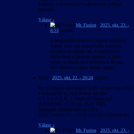
Elnézést és köszönöm! Legközelebb jobban
figyelek.
Válasz
↓
Mr. Fusion
-
2025. okt. 23. -
8:53
szerint:
A Magyarításokon levő sajnos ritkábban
frissül, mert oda macerásabb feltölteni,
frissíteni az oldalát stb. A frissítéseket
elsősorban itt javasolt keresni. A játék
oldala is frissül, és a főoldalra is ki van
téve hírként, amikor frissül valami.
Tomi
-
2025. okt. 22. - 20:24
szerint:
De ez hogyan lehetséges? Azért várjuk meg várja
a hozzászóló is, mert itt csak azt írja:
S.T.A.L.K.E.R. 2: Heart of Chornobyl
(S2HOCHU-v1.05.zip, 28,47 MB)
Alternatív letöltési hely (v1.05)
2025. október 10. – v1.05 (További információ)
Válasz
↓
Mr. Fusion
-
2025. okt. 23. -