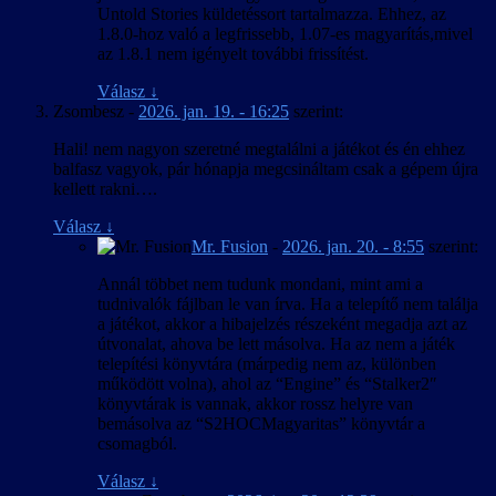
2025. május 16. – v1.01
Untold Stories küldetéssort tartalmazza. Ehhez, az
maradtak/maradnak olyanok, amelyeket nem talál(t)unk meg.
1.8.0-hoz való a legfrissebb, 1.07-es magyarítás,mivel
Szintén a tesztelés során derült ki, hogy a szöveg nehezen
A magyarítás frissítve a játék 1.4-es
az 1.8.1 nem igényelt további frissítést.
megállapítható hányada vélhetően (már) nem használt (már hogy
verziójához.
azon a rengeteg teszt és egyéb szövegen kívül, amiről azonnal
Válasz
↓
látszott, hogy semmi keresnivalója egy játék kiadási változatában,
2025. május 10. – v1.0
Zsombesz
-
2026. jan. 19. - 16:25
szerint:
így ezeket teljesen kihagytuk); valamikor a fejlesztés során kivágott
részekhez tartozhatott, így tulajdonképpen felesleges munka volt
Magyar kezelőfelület, játékszövegek és
Hali! nem nagyon szeretné megtalálni a játékot és én ehhez
lefordítani, viszont ezt nem hogy előre, de még a tesztelés után sem
szinkronfeliratozás a játék 1.3.2 verziója
balfasz vagyok, pár hónapja megcsináltam csak a gépem újra
lehetett teljesen biztosan tudni, tekintve a játék többszörösen
alapján.
kellett rakni….
szerteágazó, a korábbi döntésektől függően alakuló fő- és
A fordítás során a magyar szövegben javításra
mellékküldetésszálait. A tesztelésnél maradva, a játék a
került számos, az eredeti szövegben levő
Válasz
↓
korábbiakhoz képest meglepően hosszúnak bizonyult: közel
különféle tartalmi és egyéb hiba.
Mr. Fusion
-
2026. jan. 20. - 8:55
szerint:
százhúsz óra volt végigérni a fő küldetés egyetlen lefutásán és
A játék közben (narancs színű címsorral)
azokon a mellékküldetéseken, amiket egy végigjátszás során sikerült
Annál többet nem tudunk mondani, mint ami a
megjelenő oktató és figyelmeztető szövegek
megtalálni, még a „szükségtelen” felfedezés, harc és egyéb
tudnivalók fájlban le van írva. Ha a telepítő nem találja
nagybetűsre kényszerített címsorában a nem
tevékenységek lehetőség szerinti elkerülésével is.
a játékot, akkor a hibajelzés részeként megadja azt az
angol ékezetes betűk kisbetűvel jelennek meg.
útvonalat, ahova be lett másolva. Ha az nem a játék
Ez a hivatalosan támogatott nyelveknél is így
telepítési könyvtára (márpedig nem az, különben
van, vagyis a játék hibája.
működött volna), ahol az “Engine” és “Stalker2″
A PDA “Napló” és “Jegyzetek” részének bal
könyvtárak is vannak, akkor rossz helyre van
oldali listájában a címek más nyelveken sem
bemásolva az “S2HOCMagyaritas” könyvtár a
férnek ki.
csomagból.
A véletlenszerűen generált karakterneveket a
játék angol sorrendben (Utónév +
Válasz
↓
Családnév/Becenév) jeleníti meg, amit csak a