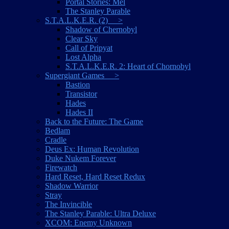
Portal Stories: Mel
The Stanley Parable
S.T.A.L.K.E.R. (2) >
Shadow of Chernobyl
Clear Sky
Call of Pripyat
Lost Alpha
S.T.A.L.K.E.R. 2: Heart of Chornobyl
Supergiant Games >
Bastion
Transistor
Hades
Hades II
Back to the Future: The Game
Bedlam
Cradle
Deus Ex: Human Revolution
Duke Nukem Forever
Firewatch
Hard Reset, Hard Reset Redux
Shadow Warrior
Stray
The Invincible
The Stanley Parable: Ultra Deluxe
XCOM: Enemy Unknown