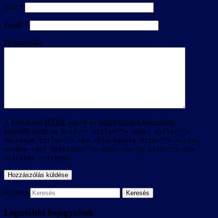
Név
*
Email
*
Hozzászólás
A következő
HTML
tag-ek és tulajdonságok használata
engedélyezett:
<a href="" title=""> <abbr title="">
<acronym title=""> <b> <blockquote cite=""> <cite>
<code> <del datetime=""> <em> <i> <q cite=""> <s>
<strike> <strong>
Keresés
Legutóbbi bejegyzések