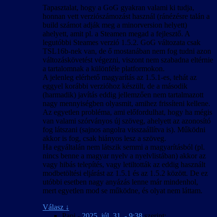
Tapasztalat, hogy a GoG gyakran valami ki tudja,
honnan vett verziószámozást használ (ránézésre talán a
build számot adják meg a minorversion helyett)
ahelyett, amit pl. a Steamen megad a fejlesztő. A
legutóbbi Steames verzió 1.5.2. GoG változata csak
TSL16b-nek van, de ő mostanában nem fog tudni azon
változáskövetést végezni, viszont nem szabadna eltérnie
a tartalomnak a különféle platformokon.
A jelenleg elérhető magyarítás az 1.5.1-es, tehát az
eggyel korábbi verzióhoz készült, de a második
(harmadik) javítás eddig jellemzően nem tartalmazott
nagy mennyiségben olyasmit, amihez frissíteni kellene.
Az egyetlen probléma, ami előfordulhat, hogy ha mégis
van valami szórványos új szöveg, ahelyett az azonosító
fog látszani (sajnos angolra visszaállítva is). Működni
akkor is fog, csak hiányos lesz a szöveg.
Ha egyáltalán nem látszik semmi a magyarításból (pl.
nincs benne a magyar nyelv a nyelvlistában) akkor az
vagy hibás telepítés, vagy letiltották az eddig használt
modbetöltési eljárást az 1.5.1 és az 1.5.2 között. De ez
utóbbi esetben nagy anyázás lenne már mindenhol,
mert egyetlen mod se működne, és olyat nem láttam.
Válasz
↓
Papi
-
2025. júl. 31. - 9:38
szerint: