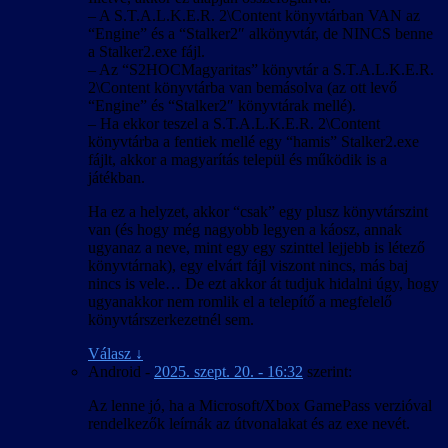
– A S.T.A.L.K.E.R. 2\Content könyvtárban VAN az
“Engine” és a “Stalker2″ alkönyvtár, de NINCS benne
a Stalker2.exe fájl.
– Az “S2HOCMagyaritas” könyvtár a S.T.A.L.K.E.R.
2\Content könyvtárba van bemásolva (az ott levő
“Engine” és “Stalker2″ könyvtárak mellé).
– Ha ekkor teszel a S.T.A.L.K.E.R. 2\Content
könyvtárba a fentiek mellé egy “hamis” Stalker2.exe
fájlt, akkor a magyarítás települ és működik is a
játékban.
Ha ez a helyzet, akkor “csak” egy plusz könyvtárszint
van (és hogy még nagyobb legyen a káosz, annak
ugyanaz a neve, mint egy egy szinttel lejjebb is létező
könyvtárnak), egy elvárt fájl viszont nincs, más baj
nincs is vele… De ezt akkor át tudjuk hidalni úgy, hogy
ugyanakkor nem romlik el a telepítő a megfelelő
könyvtárszerkezetnél sem.
Válasz
↓
Android
-
2025. szept. 20. - 16:32
szerint:
Az lenne jó, ha a Microsoft/Xbox GamePass verzióval
rendelkezők leírnák az útvonalakat és az exe nevét.