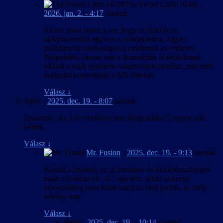
The Sweet Little 16-bit
-
2026. jan. 2. - 4:17
szerint:
Akkor most rajtad a sor, hogy te tiltsd le az
akármivezérlőt egyszer s mindenkorra. Egyre
pofátlanabb marhaságokat erőltetnek az emberre
Picipuháék, lassan már a hozzáértők is képtelenné
válnak a saját gépükön valami olyat csinálni, ami nem
szolgálja közvetlenül a MS érdekét.
Válasz
↓
Spirit
-
2025. dec. 19. - 8:07
szerint:
Sziasztok. Az 1.8 verzióhoz lesz Magyarítás? Legyen már
kérlek.
Válasz
↓
Mr. Fusion
-
2025. dec. 19. - 9:13
szerint:
Készül a frissítés, az új karakter- és küldetésszövegek
miatt a fordítás kb. 5-7 nap lesz, plusz akkorra
valószínűleg pont kijön majd az első javítás, az még
néhány nap.
Válasz
↓
Spirit
-
2025. dec. 19. - 10:14
szerint: