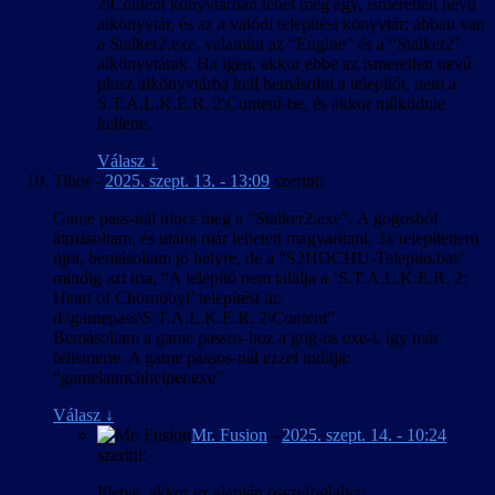
2\Content könyvtárban lehet még egy, ismeretlen nevű
alkönyvtár, és az a valódi telepítési könyvtár: abban van
a Stalker2.exe, valamint az “Engine” és a “Stalker2″
alkönyvtárak. Ha igen, akkor ebbe az ismeretlen nevű
plusz alkönyvtárba kell bemásolni a telepítőt, nem a
S.T.A.L.K.E.R. 2\Content-be, és akkor működnie
kellene.
Válasz
↓
Tibor
-
2025. szept. 13. - 13:09
szerint:
Game pass-nál nincs meg a “Stalker2.exe”. A gogosból
átmásoltam, és utána már lehetett magyarítani. 3x telepítettem
újra, bemásoltam jó helyre, de a “S2HOCHU-Telepito.bat”
mindig azt írta, “A telepítő nem találja a ‘S.T.A.L.K.E.R. 2:
Heart of Chornobyl’ telepítést itt:
d:\gamepass\S.T.A.L.K.E.R. 2\Content”
Bemásoltam a game passos-hoz a gog-os exe-t, így már
felismerte. A game passos-nál ezzel indítja:
“gamelaunchhelper.exe”
Válasz
↓
Mr. Fusion
-
2025. szept. 14. - 10:24
szerint:
Illetve, akkor ez alapján összefoglalva: