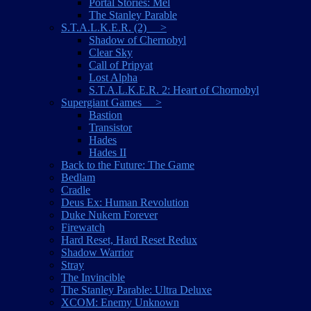
Portal Stories: Mel
The Stanley Parable
S.T.A.L.K.E.R. (2) >
Shadow of Chernobyl
Clear Sky
Call of Pripyat
Lost Alpha
S.T.A.L.K.E.R. 2: Heart of Chornobyl
Supergiant Games >
Bastion
Transistor
Hades
Hades II
Back to the Future: The Game
Bedlam
Cradle
Deus Ex: Human Revolution
Duke Nukem Forever
Firewatch
Hard Reset, Hard Reset Redux
Shadow Warrior
Stray
The Invincible
The Stanley Parable: Ultra Deluxe
XCOM: Enemy Unknown