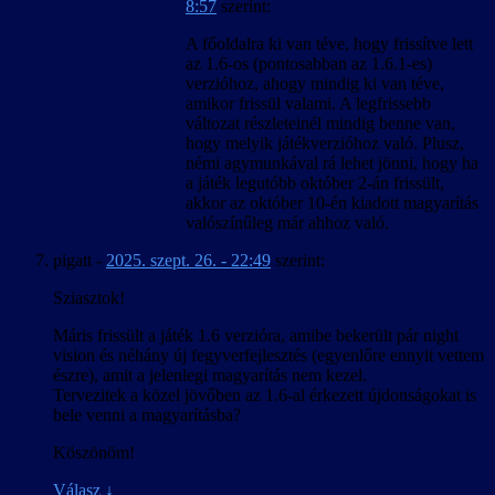
8:57
szerint:
A főoldalra ki van téve, hogy frissítve lett
az 1.6-os (pontosabban az 1.6.1-es)
verzióhoz, ahogy mindig ki van téve,
amikor frissül valami. A legfrissebb
változat részleteinél mindig benne van,
hogy melyik játékverzióhoz való. Plusz,
némi agymunkával rá lehet jönni, hogy ha
a játék legutóbb október 2-án frissült,
akkor az október 10-én kiadott magyarítás
valószínűleg már ahhoz való.
pigatt
-
2025. szept. 26. - 22:49
szerint:
Sziasztok!
Máris frissült a játék 1.6 verzióra, amibe bekerült pár night
vision és néhány új fegyverfejlesztés (egyenlőre ennyit vettem
észre), amit a jelenlegi magyarítás nem kezel.
Tervezitek a közel jövőben az 1.6-al érkezett újdonságokat is
bele venni a magyarításba?
Köszönöm!
Válasz
↓