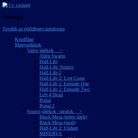
játékmagyarítások
·f·i· csoport
Főmenü
Tovább az elsődleges tartalomra
Kezdőlap
Magyarítások
Valve játékok >
Alien Swarm
Half-Life
Half-Life: Source
Half-Life 2
Half-Life 2: Lost Coast
Half-Life 2: Episode One
Half-Life 2: Episode Two
Left 4 Dead
Portal
Portal 2
Source játékok / modok >
Black Mesa (teljes játék)
Black Mesa (mod)
Half-Life 2: Update
MINERVA