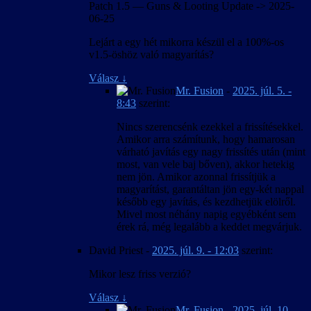
Patch 1.5 — Guns & Looting Update -> 2025-
06-25
Lejárt a egy hét mikorra készül el a 100%-os
v1.5-öshöz való magyarítás?
Válasz
↓
Mr. Fusion
-
2025. júl. 5. -
8:43
szerint:
Nincs szerencsénk ezekkel a frissítésekkel.
Amikor arra számítunk, hogy hamarosan
várható javítás egy nagy frissítés után (mint
most, van vele baj bőven), akkor hetekig
nem jön. Amikor azonnal frissítjük a
magyarítást, garantáltan jön egy-két nappal
később egy javítás, és kezdhetjük elölről.
Mivel most néhány napig egyébként sem
érek rá, még legalább a keddet megvárjuk.
David Priest
-
2025. júl. 9. - 12:03
szerint:
Mikor lesz friss verzió?
Válasz
↓
Mr. Fusion
-
2025. júl. 10. -