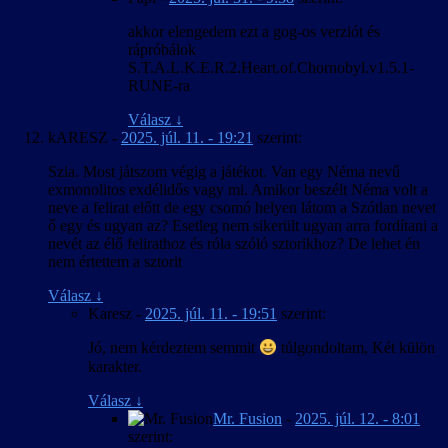
akkor elengedem ezt a gog-os verziót és
rápróbálok
S.T.A.L.K.E.R.2.Heart.of.Chornobyl.v1.5.1-
RUNE-ra
Válasz
↓
kARESZ
-
2025. júl. 11. - 19:21
szerint:
Szia. Most játszom végig a játékot. Van egy Néma nevű
exmonolitos exdélidős vagy mi. Amikor beszélt Néma volt a
neve a felirat előtt de egy csomó helyen látom a Szótlan nevet
ő egy és ugyan az? Esetleg nem sikerült ugyan arra fordítani a
nevét az élő felirathoz és róla szóló sztorikhoz? De lehet én
nem értettem a sztorit
Válasz
↓
Karesz
-
2025. júl. 11. - 19:51
szerint:
Jó, nem kérdeztem semmit
túlgondoltam, Két külön
karakter.
Válasz
↓
Mr. Fusion
-
2025. júl. 12. - 8:01
szerint: