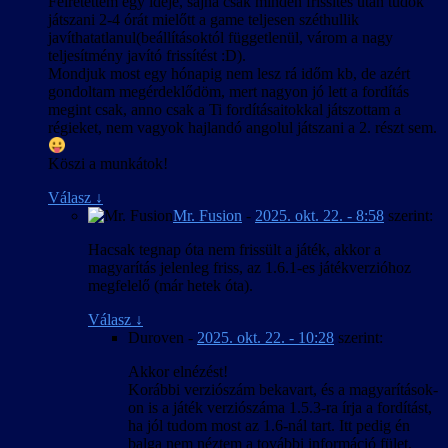
Félretettem egy ideje, sajna csak minden frissítés után tudok
játszani 2-4 órát mielőtt a game teljesen széthullik
javíthatatlanul(beállításoktól függetlenül, várom a nagy
teljesítmény javító frissítést :D).
Mondjuk most egy hónapig nem lesz rá időm kb, de azért
gondoltam megérdeklődöm, mert nagyon jó lett a fordítás
megint csak, anno csak a Ti fordításaitokkal játszottam a
régieket, nem vagyok hajlandó angolul játszani a 2. részt sem.
Köszi a munkátok!
Válasz
↓
Mr. Fusion
-
2025. okt. 22. - 8:58
szerint:
Hacsak tegnap óta nem frissült a játék, akkor a
magyarítás jelenleg friss, az 1.6.1-es játékverzióhoz
megfelelő (már hetek óta).
Válasz
↓
Duroven
-
2025. okt. 22. - 10:28
szerint:
Akkor elnézést!
Korábbi verziószám bekavart, és a magyarítások-
on is a játék verziószáma 1.5.3-ra írja a fordítást,
ha jól tudom most az 1.6-nál tart. Itt pedig én
balga nem néztem a további információ fület.