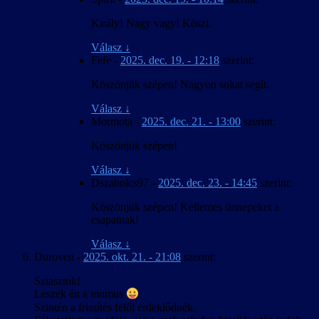
Király! Nagy vagy! Köszi.
Válasz
↓
Fefe
-
2025. dec. 19. - 12:18
szerint:
Köszönjük szépen! Nagyon sokat segít.
Válasz
↓
Mormota
-
2025. dec. 21. - 13:00
szerint:
Köszönjük szépen!
Válasz
↓
Dszabolcs97
-
2025. dec. 23. - 14:45
szerint:
Köszönjük szépen! Kellemes ünnepeket a
csapatnak!
Válasz
↓
Duroven
-
2025. okt. 21. - 21:08
szerint:
Sziasztok!
Leszek én a mumus
Szintén a frissítés felől érdeklődnék.