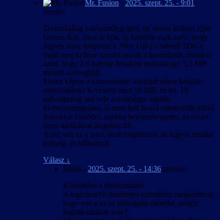
Mr. Fusion
-
2025. szept. 25. - 9:01
szerint:
Technikailag valószínűleg igen, de ahhoz kellene Epic
Games fiók, mod.io fiók, új háttértár csak azért, hogy
legyen hova telepíteni a 700+ GB (!) méretű SDK-t,
majd meg kellene tanulni annak a használatát, mindezt
azért, hogy 2-6 hetente frissíteni tudjunk egy 5,5 MB
méretű szövegfájlt.
Ehhez képest a kimondottan lokalizációhoz készült
eszközkészlet kevesebb mint 10 MB, és kb. 10
másodpercig tart vele a szükséges adatok
ki-/becsomagolása, és nem kell hozzá mindenféle külső
fiókokkal kínlódni, azokba bejelentkezgetni, az elvárt
tüzes karikákon átugrálni stb.
Azért van az a pont, ahol meghúzzuk az ingyen munka
költség- és időhatárát.
Válasz
↓
Bálint
-
2025. szept. 25. - 14:36
szerint:
Köszönöm a tájékoztatást!
A legteljesebb tisztelettel szeretném megkérdezni
hogy van-e az az támogatás mértéke, amiért
foglalkoznátok vele?