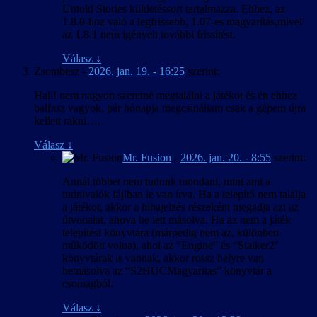
2025. május 16. – v1.01
Untold Stories küldetéssort tartalmazza. Ehhez, az
maradtak/maradnak olyanok, amelyeket nem talál(t)unk meg.
1.8.0-hoz való a legfrissebb, 1.07-es magyarítás,mivel
Szintén a tesztelés során derült ki, hogy a szöveg nehezen
A magyarítás frissítve a játék 1.4-es
az 1.8.1 nem igényelt további frissítést.
megállapítható hányada vélhetően (már) nem használt (már hogy
verziójához.
azon a rengeteg teszt és egyéb szövegen kívül, amiről azonnal
Válasz
↓
látszott, hogy semmi keresnivalója egy játék kiadási változatában,
2025. május 10. – v1.0
Zsombesz
-
2026. jan. 19. - 16:25
szerint:
így ezeket teljesen kihagytuk); valamikor a fejlesztés során kivágott
részekhez tartozhatott, így tulajdonképpen felesleges munka volt
Magyar kezelőfelület, játékszövegek és
Hali! nem nagyon szeretné megtalálni a játékot és én ehhez
lefordítani, viszont ezt nem hogy előre, de még a tesztelés után sem
szinkronfeliratozás a játék 1.3.2 verziója
balfasz vagyok, pár hónapja megcsináltam csak a gépem újra
lehetett teljesen biztosan tudni, tekintve a játék többszörösen
alapján.
kellett rakni….
szerteágazó, a korábbi döntésektől függően alakuló fő- és
A fordítás során a magyar szövegben javításra
mellékküldetésszálait. A tesztelésnél maradva, a játék a
került számos, az eredeti szövegben levő
Válasz
↓
korábbiakhoz képest meglepően hosszúnak bizonyult: közel
különféle tartalmi és egyéb hiba.
Mr. Fusion
-
2026. jan. 20. - 8:55
szerint:
százhúsz óra volt végigérni a fő küldetés egyetlen lefutásán és
A játék közben (narancs színű címsorral)
azokon a mellékküldetéseken, amiket egy végigjátszás során sikerült
Annál többet nem tudunk mondani, mint ami a
megjelenő oktató és figyelmeztető szövegek
megtalálni, még a „szükségtelen” felfedezés, harc és egyéb
tudnivalók fájlban le van írva. Ha a telepítő nem találja
nagybetűsre kényszerített címsorában a nem
tevékenységek lehetőség szerinti elkerülésével is.
a játékot, akkor a hibajelzés részeként megadja azt az
angol ékezetes betűk kisbetűvel jelennek meg.
útvonalat, ahova be lett másolva. Ha az nem a játék
Ez a hivatalosan támogatott nyelveknél is így
telepítési könyvtára (márpedig nem az, különben
van, vagyis a játék hibája.
működött volna), ahol az “Engine” és “Stalker2″
A PDA “Napló” és “Jegyzetek” részének bal
könyvtárak is vannak, akkor rossz helyre van
oldali listájában a címek más nyelveken sem
bemásolva az “S2HOCMagyaritas” könyvtár a
férnek ki.
csomagból.
A véletlenszerűen generált karakterneveket a
játék angol sorrendben (Utónév +
Válasz
↓
Családnév/Becenév) jeleníti meg, amit csak a