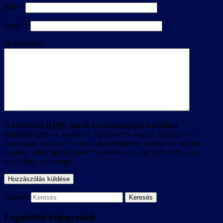
Név
*
Email
*
Hozzászólás
A következő
HTML
tag-ek és tulajdonságok használata
engedélyezett:
<a href="" title=""> <abbr title="">
<acronym title=""> <b> <blockquote cite=""> <cite>
<code> <del datetime=""> <em> <i> <q cite=""> <s>
<strike> <strong>
Keresés
Legutóbbi bejegyzések