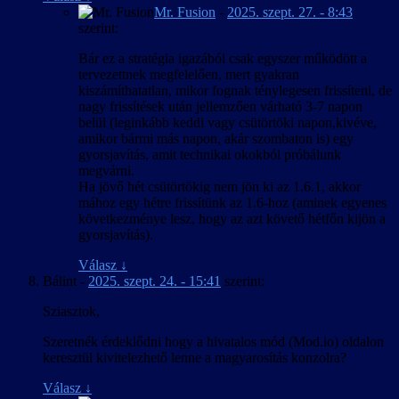
Mr. Fusion
-
2025. szept. 27. - 8:43
szerint:
Bár ez a stratégia igazából csak egyszer működött a
tervezettnek megfelelően, mert gyakran
kiszámíthatatlan, mikor fognak ténylegesen frissíteni, de
nagy frissítések után jellemzően várható 3-7 napon
belül (leginkább keddi vagy csütörtöki napon,kivéve,
amikor bármi más napon, akár szombaton is) egy
gyorsjavítás, amit technikai okokból próbálunk
megvárni.
Ha jövő hét csütörtökig nem jön ki az 1.6.1, akkor
mához egy hétre frissítünk az 1.6-hoz (aminek egyenes
következménye lesz, hogy az azt követő hétfőn kijön a
gyorsjavítás).
Válasz
↓
Bálint
-
2025. szept. 24. - 15:41
szerint:
Sziasztok,
Szeretnék érdeklődni hogy a hivatalos mód (Mod.io) oldalon
keresztül kivitelezhető lenne a magyarosítás konzolra?
Válasz
↓