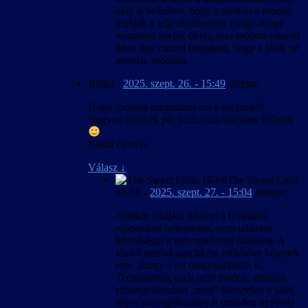
nem is beszélve, hogy a mod.io-s modok
letiltják a teljesítményeket (vagy ahogy
konzolon hívják őket), más módon viszont
lehet úgy modot telepíteni, hogy a játék ne
tekintse modnak.
Bálint
-
2025. szept. 26. - 15:49
szerint:
Hogy tudnám megoldani ezt a helyzetet?
Nagyon örülnék pár tanácsnak/ötletnek Tőletek
Köszi előre is.
Válasz
↓
The Sweet Little
16-bit
-
2025. szept. 27. - 15:04
szerint:
Amikor utoljára néztem a hivatalos
módosítási feltételeket, nem találtam
lehetőséget a szövegkészlet átírására. A
létező modok patchként működve képesek
erre, ahogy a mi magyarításunk is.
Technikailag ezek nem modok, minden
szövegváltoztató „mod” kénytelen a játék
teljes szövegállományát (minden nyelvet)