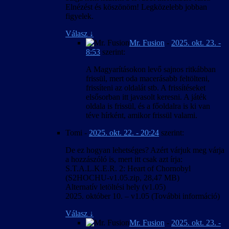
Elnézést és köszönöm! Legközelebb jobban
figyelek.
Válasz
↓
Mr. Fusion
-
2025. okt. 23. -
8:53
szerint:
A Magyarításokon levő sajnos ritkábban
frissül, mert oda macerásabb feltölteni,
frissíteni az oldalát stb. A frissítéseket
elsősorban itt javasolt keresni. A játék
oldala is frissül, és a főoldalra is ki van
téve hírként, amikor frissül valami.
Tomi
-
2025. okt. 22. - 20:24
szerint:
De ez hogyan lehetséges? Azért várjuk meg várja
a hozzászóló is, mert itt csak azt írja:
S.T.A.L.K.E.R. 2: Heart of Chornobyl
(S2HOCHU-v1.05.zip, 28,47 MB)
Alternatív letöltési hely (v1.05)
2025. október 10. – v1.05 (További információ)
Válasz
↓
Mr. Fusion
-
2025. okt. 23. -