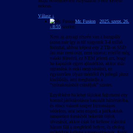
Majd novemberben Playstation 5-höz kellene
nekem.
Válasz
↓
Mr. Fusion
-
2025. szept. 26.
- 8:55
szerint:
Nem az anyagi részén van a hangsúly
(azon már így is túl vagyunk 3-4 millió
forinttal, ahhoz képest egy 2 TB-os SSD
ára már nem oszt, nem szoroz; mielőtt még
valaki félreérti, ez NEM jelenti azt, hogy
ha kapnánk egyet ajándékba, akkor már
ugranánk is neki megcsinálni), ez
egyszerűen olyan mértékű és jellegű plusz
kínálódás, ami meghaladja a
“szórakozásból csináljuk” szintet.
Egyébként ha lehet fájlokat feljuttatni egy
konzol játéktárolásra használt háttértárába,
és nincs valami szuper biztonságos
védelem, ami nem engedi a játékoknak
ismeretlen forrásból bekerült fájlok
olvasását, akkor csak be kellene másolni
három fájl a megfelelő helyre, és elvileg
működnie kellene a magyarításnak. Arról