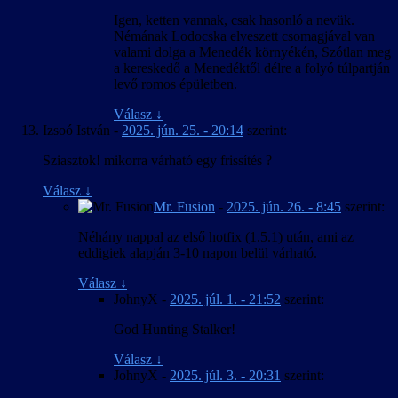
Igen, ketten vannak, csak hasonló a nevük.
Némának Lodocska elveszett csomagjával van
valami dolga a Menedék környékén, Szótlan meg
a kereskedő a Menedéktől délre a folyó túlpartján
levő romos épületben.
Válasz
↓
Izsoó István
-
2025. jún. 25. - 20:14
szerint:
Sziasztok! mikorra várható egy frissítés ?
Válasz
↓
Mr. Fusion
-
2025. jún. 26. - 8:45
szerint:
Néhány nappal az első hotfix (1.5.1) után, ami az
eddigiek alapján 3-10 napon belül várható.
Válasz
↓
JohnyX
-
2025. júl. 1. - 21:52
szerint:
God Hunting Stalker!
Válasz
↓
JohnyX
-
2025. júl. 3. - 20:31
szerint: