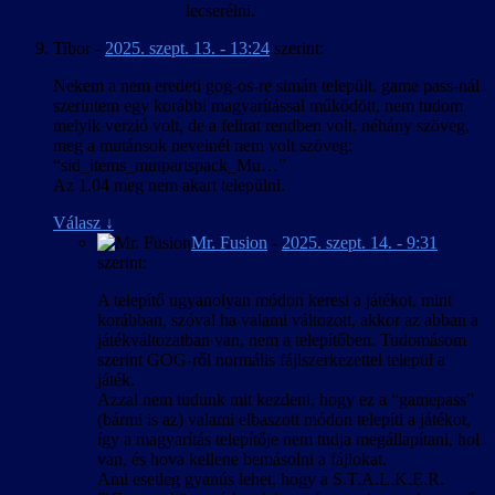
lecserélni.
Tibor
-
2025. szept. 13. - 13:24
szerint:
Nekem a nem eredeti gog-os-re simán települt. game pass-nál
szerintem egy korábbi magyarítással működött, nem tudom
melyik verzió volt, de a felirat rendben volt, néhány szöveg,
meg a mutánsok neveinél nem volt szöveg:
“sid_items_mutpartspack_Mu…”
Az 1.04 meg nem akart települni.
Válasz
↓
Mr. Fusion
-
2025. szept. 14. - 9:31
szerint:
A telepítő ugyanolyan módon keresi a játékot, mint
korábban, szóval ha valami változott, akkor az abban a
játékváltozatban van, nem a telepítőben. Tudomásom
szerint GOG-ről normális fájlszerkezettel települ a
játék.
Azzal nem tudunk mit kezdeni, hogy ez a “gamepass”
(bármi is az) valami elbaszott módon telepíti a játékot,
így a magyarítás telepítője nem tudja megállapítani, hol
van, és hova kellene bemásolni a fájlokat.
Ami esetleg gyanús lehet, hogy a S.T.A.L.K.E.R.