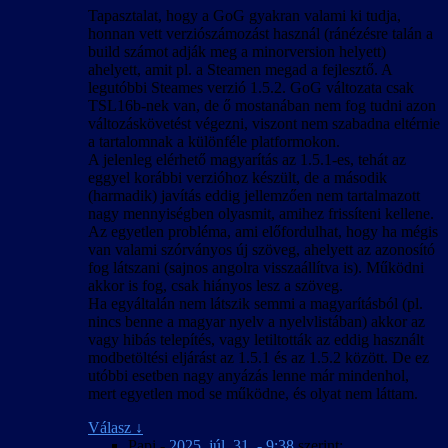
Tapasztalat, hogy a GoG gyakran valami ki tudja,
honnan vett verziószámozást használ (ránézésre talán a
build számot adják meg a minorversion helyett)
ahelyett, amit pl. a Steamen megad a fejlesztő. A
legutóbbi Steames verzió 1.5.2. GoG változata csak
TSL16b-nek van, de ő mostanában nem fog tudni azon
változáskövetést végezni, viszont nem szabadna eltérnie
a tartalomnak a különféle platformokon.
A jelenleg elérhető magyarítás az 1.5.1-es, tehát az
eggyel korábbi verzióhoz készült, de a második
(harmadik) javítás eddig jellemzően nem tartalmazott
nagy mennyiségben olyasmit, amihez frissíteni kellene.
Az egyetlen probléma, ami előfordulhat, hogy ha mégis
van valami szórványos új szöveg, ahelyett az azonosító
fog látszani (sajnos angolra visszaállítva is). Működni
akkor is fog, csak hiányos lesz a szöveg.
Ha egyáltalán nem látszik semmi a magyarításból (pl.
nincs benne a magyar nyelv a nyelvlistában) akkor az
vagy hibás telepítés, vagy letiltották az eddig használt
modbetöltési eljárást az 1.5.1 és az 1.5.2 között. De ez
utóbbi esetben nagy anyázás lenne már mindenhol,
mert egyetlen mod se működne, és olyat nem láttam.
Válasz
↓
Papi
-
2025. júl. 31. - 9:38
szerint: