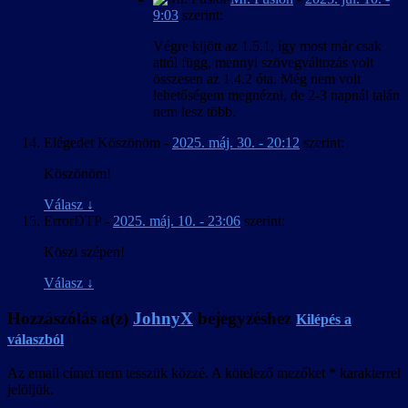
9:03
szerint:
Végre kijött az 1.5.1, így most már csak
attól függ, mennyi szövegváltozás volt
összesen az 1.4.2 óta. Még nem volt
lehetőségem megnézni, de 2-3 napnál talán
nem lesz több.
Elégedet Köszönöm
-
2025. máj. 30. - 20:12
szerint:
Köszönöm!
Válasz
↓
ErrorDTP
-
2025. máj. 10. - 23:06
szerint:
Köszi szépen!
Válasz
↓
Hozzászólás a(z)
JohnyX
bejegyzéshez
Kilépés a
válaszból
Az email címet nem tesszük közzé.
A kötelező mezőket
*
karakterrel
jelöljük.