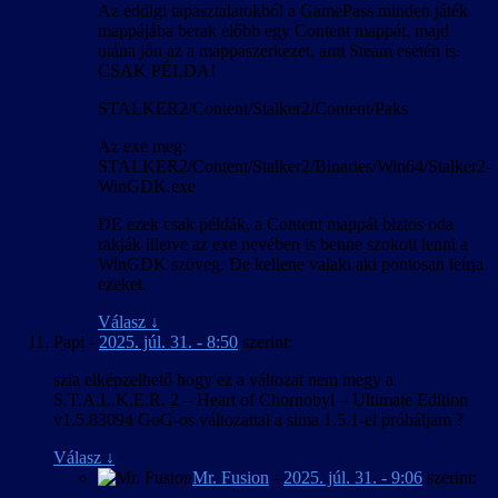
Az eddigi tapasztalatokból a GamePass minden játék
mappájába berak előbb egy Content mappát, majd
utána jön az a mappaszerkezet, ami Steam esetén is.
CSAK PÉLDA!
STALKER2/Content/Stalker2/Content/Paks
Az exe meg:
STALKER2/Content/Stalker2/Binaries/Win64/Stalker2-
WinGDK.exe
DE ezek csak példák, a Content mappát biztos oda
rakják illetve az exe nevében is benne szokott lenni a
WinGDK szöveg. De kellene valaki aki pontosan leírja
ezeket.
Válasz
↓
Papi
-
2025. júl. 31. - 8:50
szerint:
szia elképzelhető hogy ez a változat nem megy a
S.T.A.L.K.E.R. 2 – Heart of Chornobyl – Ultimate Edition
v1.5.83094 GoG-os változattal a sima 1.5.1-el próbáljam ?
Válasz
↓
Mr. Fusion
-
2025. júl. 31. - 9:06
szerint: