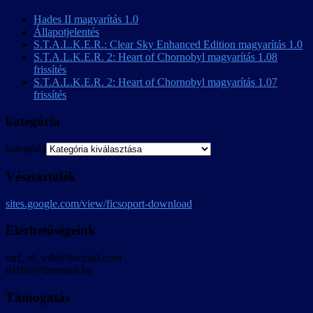
Hades II magyarítás 1.0
Állapotjelentés
S.T.A.L.K.E.R.: Clear Sky Enhanced Edition magyarítás 1.0
S.T.A.L.K.E.R. 2: Heart of Chornobyl magyarítás 1.08
frissítés
S.T.A.L.K.E.R. 2: Heart of Chornobyl magyarítás 1.07
frissítés
kategória
kategória
Vésztartalék
sites.google.com/view/ficsoport-download
Elérhetőségeink
mrf_of_vsb@hotmail.com
tsl16b@freemail.hu
Támogatás