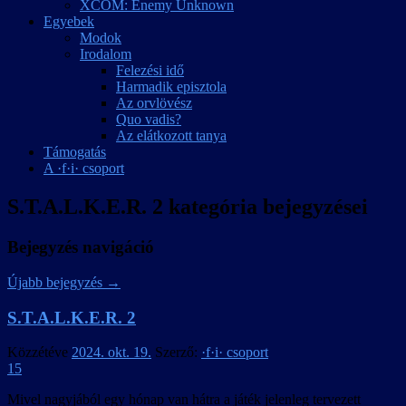
XCOM: Enemy Unknown
Egyebek
Modok
Irodalom
Felezési idő
Harmadik episztola
Az orvlövész
Quo vadis?
Az elátkozott tanya
Támogatás
A ·f·i· csoport
S.T.A.L.K.E.R. 2
kategória bejegyzései
Bejegyzés navigáció
Újabb bejegyzés
→
S.T.A.L.K.E.R. 2
Közzétéve
2024. okt. 19.
Szerző:
·f·i· csoport
15
Mivel nagyjából egy hónap van hátra a játék jelenleg tervezett