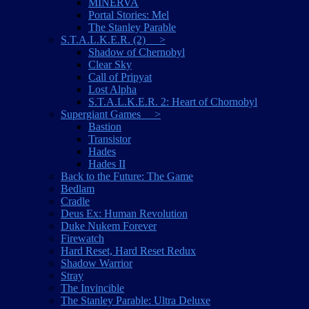
MINERVA
Portal Stories: Mel
The Stanley Parable
S.T.A.L.K.E.R. (2) >
Shadow of Chernobyl
Clear Sky
Call of Pripyat
Lost Alpha
S.T.A.L.K.E.R. 2: Heart of Chornobyl
Supergiant Games >
Bastion
Transistor
Hades
Hades II
Back to the Future: The Game
Bedlam
Cradle
Deus Ex: Human Revolution
Duke Nukem Forever
Firewatch
Hard Reset, Hard Reset Redux
Shadow Warrior
Stray
The Invincible
The Stanley Parable: Ultra Deluxe