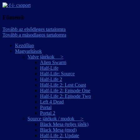
játékmagyarítások
·f·i· csoport
Főmenü
Tovább az elsődleges tartalomra
Tovább a másodlagos tartalomra
Kezdőlap
Magyarítások
Valve játékok >
Alien Swarm
Half-Life
Half-Life: Source
Half-Life 2
Half-Life 2: Lost Coast
Half-Life 2: Episode One
Half-Life 2: Episode Two
Left 4 Dead
Portal
Portal 2
Source játékok / modok >
Black Mesa (teljes játék)
Black Mesa (mod)
Half-Life 2: Update