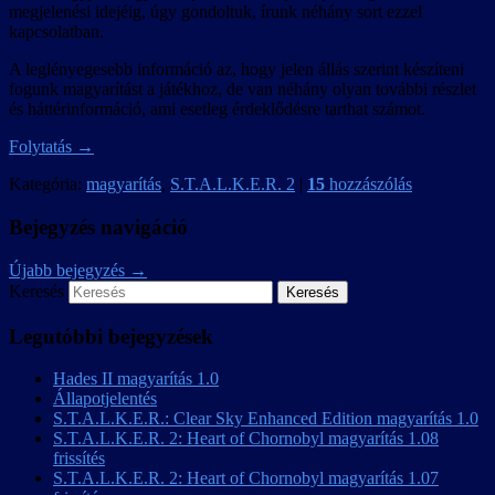
megjelenési idejéig, úgy gondoltuk, írunk néhány sort ezzel
kapcsolatban.
A leglényegesebb információ az, hogy jelen állás szerint készíteni
fogunk magyarítást a játékhoz, de van néhány olyan további részlet
és háttérinformáció, ami esetleg érdeklődésre tarthat számot.
Folytatás
→
Kategória:
magyarítás
,
S.T.A.L.K.E.R. 2
|
15
hozzászólás
Bejegyzés navigáció
Újabb bejegyzés
→
Keresés
Legutóbbi bejegyzések
Hades II magyarítás 1.0
Állapotjelentés
S.T.A.L.K.E.R.: Clear Sky Enhanced Edition magyarítás 1.0
S.T.A.L.K.E.R. 2: Heart of Chornobyl magyarítás 1.08
frissítés
S.T.A.L.K.E.R. 2: Heart of Chornobyl magyarítás 1.07