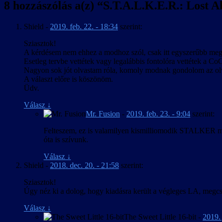
8 hozzászólás a(z) “
S.T.A.L.K.E.R.: Lost Al
Shield
-
2019. feb. 22. - 18:34
szerint:
Sziasztok!
A kérdésem nem ehhez a modhoz szól, csak itt egyszerűbb meg
Esetleg tervbe vettétek vagy legalábbis fontolóra vettétek a CoC
Nagyon sok jót olvastam róla, komoly modnak gondolom az olvas
A választ előre is köszönöm.
Üdv.
Válasz
↓
Mr. Fusion
-
2019. feb. 23. - 9:04
szerint:
Felteszem, ez is valamilyen kismilliomodik STALKER mod
óta is szívunk.
Válasz
↓
Shield
-
2018. dec. 20. - 21:58
szerint:
Sziasztok!
Úgy néz ki a dolog, hogy kiadásra került a végleges LA, megcsi
Válasz
↓
The Sweet Little 16-bit
-
2019. 