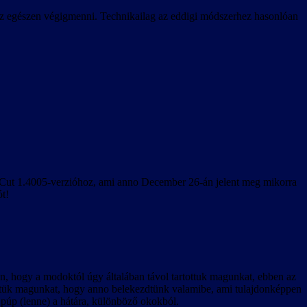
es az egészen végigmenni. Technikailag az eddigi módszerhez hasonlóan
s Cut 1.4005-verzióhoz, ami anno December 26-án jelent meg mikorra
t!
len, hogy a modoktól úgy általában távol tartottuk magunkat, ebben az
ereztük magunkat, hogy anno belekezdtünk valamibe, ami tulajdonképpen
 púp (lenne) a hátára, különböző okokból.