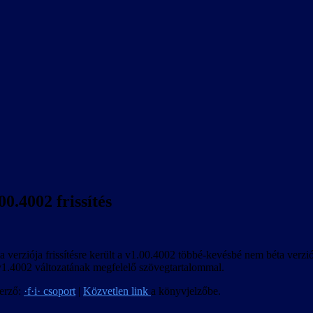
0.4002 frissítés
 verziója frissítésre került a v1.00.4002 többé-kevésbé nem béta verzióra
 v1.4002 változatának megfelelő szövegtartalommal.
erző:
·f·i· csoport
|
Közvetlen link
a könyvjelzőbe.