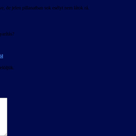
 de jelen pillanatban sok esélyt nem látok rá.
yarítás?
ól
elöljük.