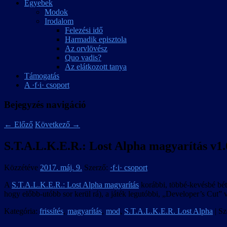
Egyebek
Modok
Irodalom
Felezési idő
Harmadik episztola
Az orvlövész
Quo vadis?
Az elátkozott tanya
Támogatás
A ·f·i· csoport
Bejegyzés navigáció
←
Előző
Következő
→
S.T.A.L.K.E.R.: Lost Alpha magyarítás v1.0
Közzétéve
2017. máj. 9.
Szerző:
·f·i· csoport
A
S.T.A.L.K.E.R.: Lost Alpha magyarítás
korábbi, többé-kevésbé béta
hogy előbb-utóbb sor kerül rá), a játék legutóbbi, „Developer’s Cut”
Kategória:
frissítés
,
magyarítás
,
mod
,
S.T.A.L.K.E.R. Lost Alpha
| Sz