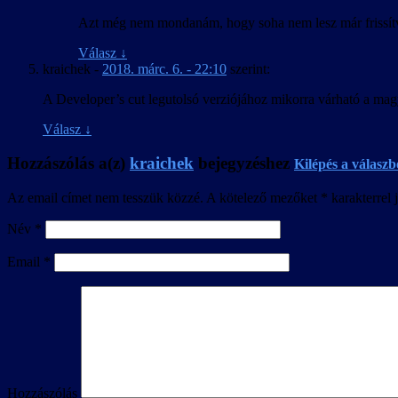
Azt még nem mondanám, hogy soha nem lesz már frissítve,
Válasz
↓
kraichek
-
2018. márc. 6. - 22:10
szerint:
A Developer’s cut legutolsó verziójához mikorra várható a mag
Válasz
↓
Hozzászólás a(z)
kraichek
bejegyzéshez
Kilépés a válaszb
Az email címet nem tesszük közzé.
A kötelező mezőket
*
karakterrel j
Név
*
Email
*
Hozzászólás