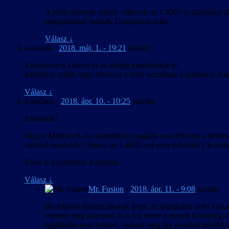
A játék szövege annyit változott az 1.4007-es kiadással (
magyarítható maradt. Dolgozunk rajta.
Válasz
↓
kraichek
-
2018. máj. 1. - 19:21
szerint:
Köszönöm a választ és az eddigi munkátokat is!
Remélem utóbb majd elkészül a final verzióhoz a honosítás.K
Válasz
↓
Kraichek
-
2018. ápr. 10. - 10:25
szerint:
Sziasztok!
Sajnos Március 6-óta semmilyen reagálás nem érkezett a kérdé
várható honosítás? Sajnos az 1.4002-vel nem működik:( Köszön
Előre is köszönöm! Kraichek
Válasz
↓
Mr. Fusion
-
2018. ápr. 11. - 9:08
szerint:
Ha teljesen őszinte akarok lenni, ez leginkább azért van
esetben meg alaposan át is lett verve a tisztelt közöns
egyáltalán nem tetszett, viszont még így évekkel később