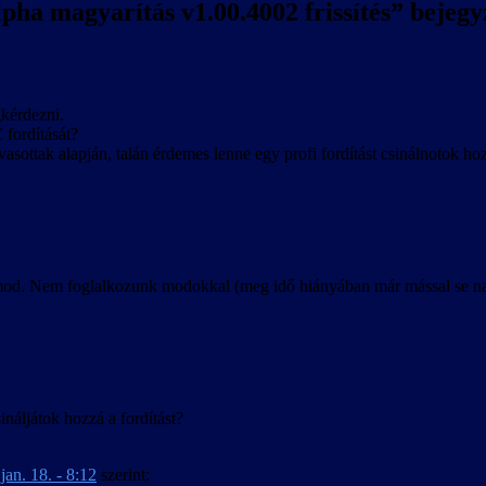
pha magyarítás v1.00.4002 frissítés
” bejegy
kérdezni.
 fordítását?
ottak alapján, talán érdemes lenne egy profi fordítást csinálnotok ho
. Nem foglalkozunk modokkal (meg idő hiányában már mással se nagyon
náljátok hozzá a fordítást?
jan. 18. - 8:12
szerint: