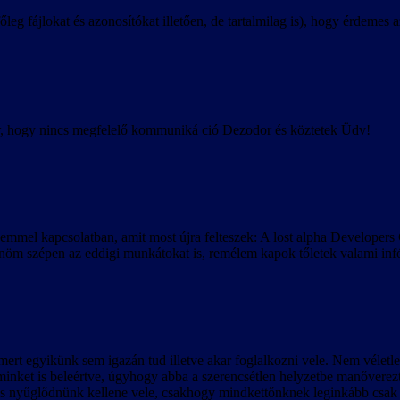
főleg fájlokat és azonosítókat illetően, de tartalmilag is), hogy érdem
ár, hogy nincs megfelelő kommuniká ció Dezodor és köztetek Üdv!
semmel kapcsolatban, amit most újra felteszek: A lost alpha Developer
öm szépen az eddigi munkátokat is, remélem kapok tőletek valami infó
, mert egyikünk sem igazán tud illetve akar foglalkozni vele. Nem vélet
ég, minket is beleértve, úgyhogy abba a szerencsétlen helyzetbe manőv
 is nyűglődnünk kellene vele, csakhogy mindkettőnknek leginkább csak