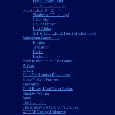
Portal Stories: Mel
The Stanley Parable
S.T.A.L.K.E.R. (2) >
Shadow of Chernobyl
Clear Sky
Call of Pripyat
Lost Alpha
S.T.A.L.K.E.R. 2: Heart of Chornobyl
Supergiant Games >
Bastion
Transistor
Hades
Hades II
Back to the Future: The Game
Bedlam
Cradle
Deus Ex: Human Revolution
Duke Nukem Forever
Firewatch
Hard Reset, Hard Reset Redux
Shadow Warrior
Stray
The Invincible
The Stanley Parable: Ultra Deluxe
XCOM: Enemy Unknown