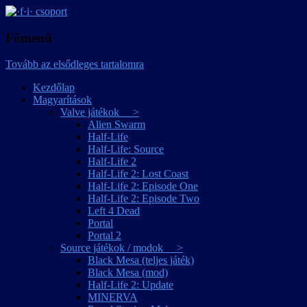
játékmagyarítások
·f·i· csoport
Főmenü
Tovább az elsődleges tartalomra
Kezdőlap
Magyarítások
Valve játékok >
Alien Swarm
Half-Life
Half-Life: Source
Half-Life 2
Half-Life 2: Lost Coast
Half-Life 2: Episode One
Half-Life 2: Episode Two
Left 4 Dead
Portal
Portal 2
Source játékok / modok >
Black Mesa (teljes játék)
Black Mesa (mod)
Half-Life 2: Update
MINERVA