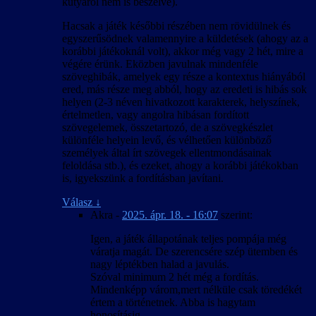
kutyáról nem is beszélve).
Hacsak a játék későbbi részében nem rövidülnek és
egyszerűsödnek valamennyire a küldetések (ahogy az a
korábbi játékoknál volt), akkor még vagy 2 hét, mire a
végére érünk. Eközben javulnak mindenféle
szöveghibák, amelyek egy része a kontextus hiányából
ered, más része meg abból, hogy az eredeti is hibás sok
helyen (2-3 néven hivatkozott karakterek, helyszínek,
értelmetlen, vagy angolra hibásan fordított
szövegelemek, összetartozó, de a szövegkészlet
különféle helyein levő, és vélhetően különböző
személyek által írt szövegek ellentmondásainak
feloldása stb.), és ezeket, ahogy a korábbi játékokban
is, igyekszünk a fordításban javítani.
Válasz
↓
Akra
-
2025. ápr. 18. - 16:07
szerint:
Igen, a játék állapotának teljes pompája még
váratja magát. De szerencsére szép ütemben és
nagy léptékben halad a javulás.
Szóval minimum 2 hét még a fordítás.
Mindenképp várom,mert nélküle csak töredékét
értem a történetnek. Abba is hagytam
honosításig.