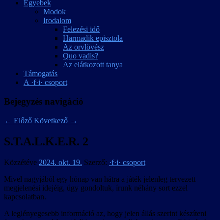
Egyebek
Modok
Irodalom
Felezési idő
Harmadik episztola
Az orvlövész
Quo vadis?
Az elátkozott tanya
Támogatás
A ·f·i· csoport
Bejegyzés navigáció
←
Előző
Következő
→
S.T.A.L.K.E.R. 2
Közzétéve
2024. okt. 19.
Szerző:
·f·i· csoport
Mivel nagyjából egy hónap van hátra a játék jelenleg tervezett
megjelenési idejéig, úgy gondoltuk, írunk néhány sort ezzel
kapcsolatban.
A leglényegesebb információ az, hogy jelen állás szerint készíteni