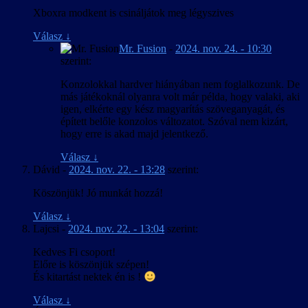
Xboxra modkent is csináljátok meg légyszives
Válasz
↓
Mr. Fusion
-
2024. nov. 24. - 10:30
szerint:
Konzolokkal hardver hiányában nem foglalkozunk. De
más játékoknál olyanra volt már példa, hogy valaki, aki
igen, elkérte egy kész magyarítás szöveganyagát, és
épített belőle konzolos változatot. Szóval nem kizárt,
hogy erre is akad majd jelentkező.
Válasz
↓
Dávid
-
2024. nov. 22. - 13:28
szerint:
Köszönjük! Jó munkát hozzá!
Válasz
↓
Lajcsi
-
2024. nov. 22. - 13:04
szerint:
Kedves Fi csoport!
Előre is köszönjük szépen!
És kitartást nektek én is !
Válasz
↓