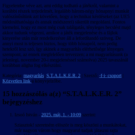
Figyelembe véve azt, ami eddig tudható a játékról, valamint a
korábbi részek terjedelmét, legalább három-négy hónapnyi munkát
valószínűsítünk azt követően, hogy a technikai kérdéseket (az UE5
módosíthatósága és annak módszerei) sikerült megoldani. Fontos
kiemelni, hogy ez most még csak találgatás, tényleges becslést majd
akkor tudunk végezni, amikor a játék megjelenése és a fájlok
kinyerése után már rendelkezésre áll a lefordítandó szöveg. De
annyi most is teljesen biztos, hogy több hónapról, nem pedig
hetekről lesz szó, így akinek a magyarítás elérhetősége lényeges
szempont, az ennek megfelelően tervezzen; a mi magyarításunk (a
jelenlegi, november 20-i megjelenéssel számolva) 2025 tavaszánál
korábban aligha fog elkészülni.
Kategória:
magyarítás
,
S.T.A.L.K.E.R. 2
| Szerző:
·f·i· csoport
|
Közvetlen link
a könyvjelzőbe.
15 hozzászólás a(z) “
S.T.A.L.K.E.R. 2
”
bejegyzéshez
Izsoó István
-
2025. máj. 1. - 10:09
szerint:
Sziasztok! szeretném elöször is meg köszöni a munkátokat,
már nagyon várom hogy magyarul tudjak játaszni rajta