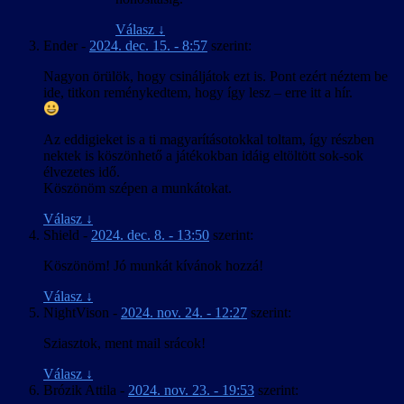
Válasz
↓
Ender
-
2024. dec. 15. - 8:57
szerint:
Nagyon örülök, hogy csináljátok ezt is. Pont ezért néztem be
ide, titkon reménykedtem, hogy így lesz – erre itt a hír.
Az eddigieket is a ti magyarításotokkal toltam, így részben
nektek is köszönhető a játékokban idáig eltöltött sok-sok
élvezetes idő.
Köszönöm szépen a munkátokat.
Válasz
↓
Shield
-
2024. dec. 8. - 13:50
szerint:
Köszönöm! Jó munkát kívánok hozzá!
Válasz
↓
NightVison
-
2024. nov. 24. - 12:27
szerint:
Sziasztok, ment mail srácok!
Válasz
↓
Brózik Attila
-
2024. nov. 23. - 19:53
szerint: