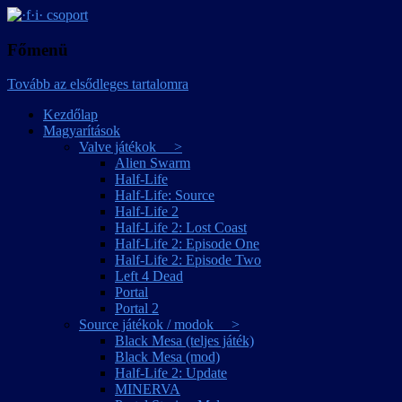
játékmagyarítások
·f·i· csoport
Főmenü
Tovább az elsődleges tartalomra
Kezdőlap
Magyarítások
Valve játékok >
Alien Swarm
Half-Life
Half-Life: Source
Half-Life 2
Half-Life 2: Lost Coast
Half-Life 2: Episode One
Half-Life 2: Episode Two
Left 4 Dead
Portal
Portal 2
Source játékok / modok >
Black Mesa (teljes játék)
Black Mesa (mod)
Half-Life 2: Update
MINERVA