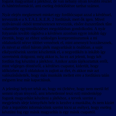
fogunk magyarítást a játékhoz, de van néhány olyan további részlet
és háttérinformáció, ami esetleg érdeklődésre tarthat számot.
Nyár elején megkeresett minket egy fordítócsapat azzal a kérdéssel,
tervezzük-e a S.T.A.L.K.E.R. 2 fordítását, mert ők igen. Mivel
nyilvánvaló okból természetesen tervezzük, elsőre észszerűnek tűnt
valamiféle együttműködéses megoldásban gondolkodni. A nyár
folyamán tovább rágódva a kérdésen azonban egyre inkább úgy
éreztük, hogy az ehhez szükséges kompromisszumok a mi
oldalunkról nézve többet vennének el, mint amennyit hozzátesznek,
és mivel az előző három játék magyarítását is önállóan, a saját
elképzeléseink szerint készítettük el, a negyedikén is inkább így
szeretnénk dolgozni, még akkor is, ha ez azt jelenti, hogy két
fordítás fog készülni a játékhoz. Amikor aztán tájékoztattuk erről,
mint végleges döntésről, a kérdéses csapatot, kiderült, hogy
időközben az ő oldalukon is zajlott az élet, és akkor már azt
valószínűsítették, hogy más munkáik mellett erre a fordításra talán
mégsem lesz már kapacitásuk.
A jelenlegi helyzet tehát az, hogy mi (feltéve, hogy nem merül fel
semmi olyan tényező, ami lehetetlenné teszi ezt) mindenképp
fogunk magyarítást készíteni a játékhoz, a tervek szerint a
megjelenés ideje környékén bele is kezdve a munkába, és nem kizárt
(bár a legutóbbi információink szerint kicsi az esélye), hogy esetleg
készülni fog egy másik magyarítás is egy másik csapattól.