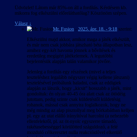
Üdvözlet! Látom már 85%-on áll a fordítás. Kérdésem kb.
mikorra fog elkészülni előreláthatólag? Köszönöm szépen.
Válasz
↓
Mr. Fusion
-
2025. ápr. 18. - 9:18
szerint:
Elkészülni majd akkor, amikor maga a játék elkészült,
és már nem csak jobbára játszható béta állapotban lesz,
amihez egy-két havonta jönnek a bővítések és
eredetileg megígért játékelemek. A legutóbbi
bejelentésük alapján talán valamikor jövőre.
Jelenleg a fordítás egy részének (mivel a teljes
teszteléshez legalább négyszer végig kellene játszani)
tesztelésével próbálunk haladni, csak az eddigiek
alapján az látszik, hogy „kicsit” hosszabb a játék, mint
gondoltuk: én olyan 40-45 óra alatt csak az ötödéig
jutottam, pedig szinte csak küldetéstől küldetésig
rohanok, mással csak annyira foglalkozok, hogy ne
még mindig az alap pisztollyal meg bórkabátban kelljen
pl. egy az utat elálló irányítóval harcolni (a nehezebb
ellenfelekről, pl. az öt-nyolc egyszerre támadó,
rakétasebességgel körülötted száguldozó, a felé
mozduló célkeresztet nulla reakcióidővel elkerülő