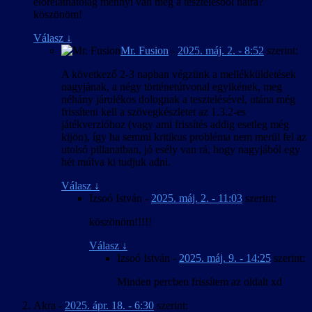
előreláthatólag mennyi van még a tesztelésből hátra?
köszönöm!
Válasz
↓
Mr. Fusion
-
2025. máj. 2. - 8:52
szerint:
A következő 2-3 napban végzünk a mellékküldetések
nagyjának, a négy történetútvonal egyikének, meg
néhány járulékos dolognak a tesztelésével, utána még
frissíteni kell a szövegkészletet az 1.3.2-es
játékverzióhoz (vagy ami frissítés addig esetleg még
kijön), így ha semmi kritikus probléma nem merül fel az
utolsó pillanatban, jó esély van rá, hogy nagyjából egy
hét múlva ki tudjuk adni.
Válasz
↓
Izsoó István
-
2025. máj. 2. - 11:03
szerint:
köszönöm!!!!!
Válasz
↓
Izsoó István
-
2025. máj. 9. - 14:25
szerint:
Minden percben frissítem az oldalt xd
Akra
-
2025. ápr. 18. - 6:30
szerint: