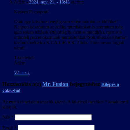
Ádám
-
2024. nov. 21. - 18:43
szerint:
Kedves Fi csoport!
Csak egy köszönet erejéig szeretném rabolni az időtöket!
Nagyon köszönöm az eddigi munkáitokat és szerintem még
igen sokan hálásak érte (még ha nem is mondják), mert sok
örömteli percet okoztatok munkátokkal! Sok sikert és kitartást
kívánok nektek a S.T.A.L.K.E.R. 2-höz. Türelmesen fogjuk
várni!
Tisztelettel:
Ádám
Válasz
↓
Hozzászólás a(z)
Mr. Fusion
bejegyzéshez
Kilépés a
válaszból
Az email címet nem tesszük közzé.
A kötelező mezőket
*
karakterrel
jelöljük.
Név
*
Email
*