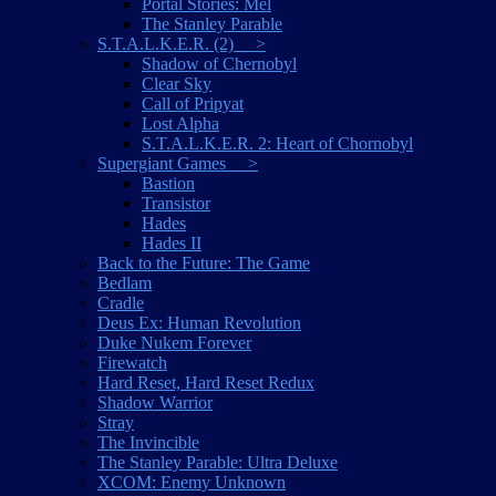
Portal Stories: Mel
The Stanley Parable
S.T.A.L.K.E.R. (2) >
Shadow of Chernobyl
Clear Sky
Call of Pripyat
Lost Alpha
S.T.A.L.K.E.R. 2: Heart of Chornobyl
Supergiant Games >
Bastion
Transistor
Hades
Hades II
Back to the Future: The Game
Bedlam
Cradle
Deus Ex: Human Revolution
Duke Nukem Forever
Firewatch
Hard Reset, Hard Reset Redux
Shadow Warrior
Stray
The Invincible
The Stanley Parable: Ultra Deluxe
XCOM: Enemy Unknown