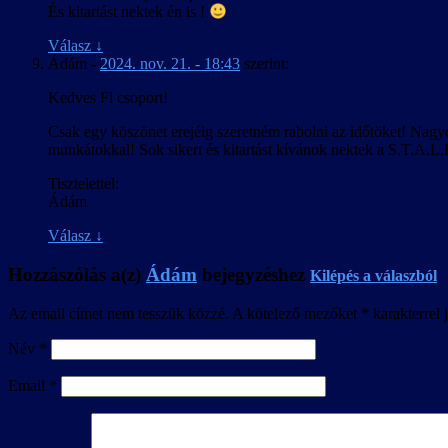
És kitartást nektek én is !
Válasz
↓
Ádám
-
2024. nov. 21. - 18:43
szerint:
Kedves Fi csoport!
Csak egy köszönet erejéig szeretném rabolni az időtöket! Nagy
munkátokkal! Sok sikert és kitartást kívánok nektek a S.T.A.L
Tisztelettel:
Ádám
Válasz
↓
Hozzászólás a(z)
Ádám
bejegyzéshez
Kilépés a válaszból
Az email címet nem tesszük közzé.
A kötelező mezőket
*
karakterrel j
Név
*
Email
*