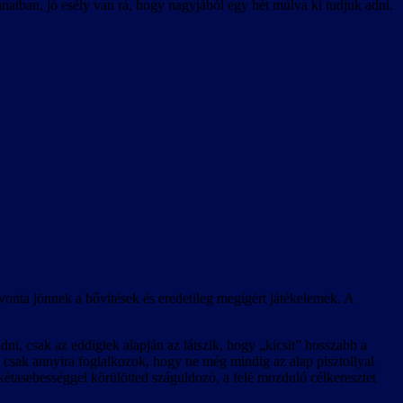
anatban, jó esély van rá, hogy nagyjából egy hét múlva ki tudjuk adni.
vonta jönnek a bővítések és eredetileg megígért játékelemek. A
adni, csak az eddigiek alapján az látszik, hogy „kicsit” hosszabb a
al csak annyira foglalkozok, hogy ne még mindig az alap pisztollyal
rakétasebességgel körülötted száguldozó, a felé mozduló célkeresztet