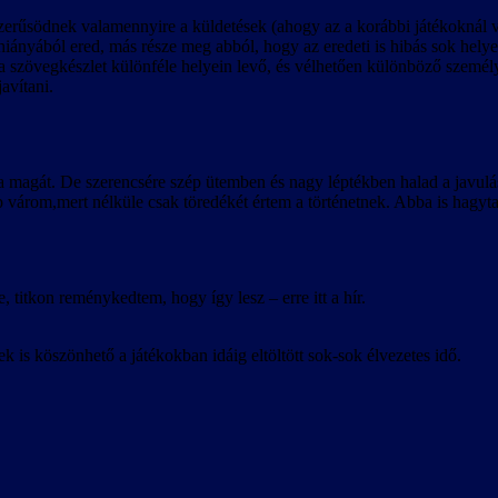
zerűsödnek valamennyire a küldetések (ahogy az a korábbi játékoknál v
ányából ered, más része meg abból, hogy az eredeti is hibás sok helyen
a szövegkészlet különféle helyein levő, és vélhetően különböző személye
avítani.
ja magát. De szerencsére szép ütemben és nagy léptékben halad a javulá
várom,mert nélküle csak töredékét értem a történetnek. Abba is hagyt
, titkon reménykedtem, hogy így lesz – erre itt a hír.
ek is köszönhető a játékokban idáig eltöltött sok-sok élvezetes idő.