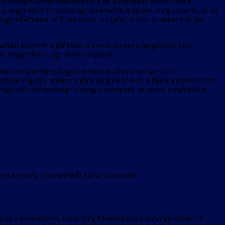
 szükséges kompromisszumok a mi oldalunkról nézve többet
l, a negyedikén is inkább így szeretnénk dolgozni, még akkor is, ha ez
 hogy időközben az ő oldalukon is zajlott az élet, és akkor már azt
tást készíteni a játékhoz, a tervek szerint a megjelenés ideje
ik magyarítás is egy másik csapattól.
tünk azt követően, hogy a technikai kérdéseket (az UE5
udunk végezni, amikor a játék megjelenése és a fájlok kinyerése után
a magyarítás elérhetősége lényeges szempont, az ennek megfelelően
nyi van még a tesztelésből hátra? köszönöm!
a tesztelésével, utána még frissíteni kell a szövegkészletet az