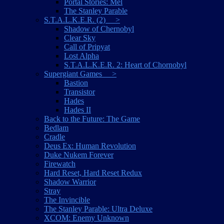
Portal Stories: Mel
The Stanley Parable
S.T.A.L.K.E.R. (2) >
Shadow of Chernobyl
Clear Sky
Call of Pripyat
Lost Alpha
S.T.A.L.K.E.R. 2: Heart of Chornobyl
Supergiant Games >
Bastion
Transistor
Hades
Hades II
Back to the Future: The Game
Bedlam
Cradle
Deus Ex: Human Revolution
Duke Nukem Forever
Firewatch
Hard Reset, Hard Reset Redux
Shadow Warrior
Stray
The Invincible
The Stanley Parable: Ultra Deluxe
XCOM: Enemy Unknown