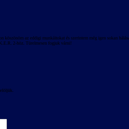
on köszönöm az eddigi munkáitokat és szerintem még igen sokan hálása
.K.E.R. 2-höz. Türelmesen fogjuk várni!
elöljük.