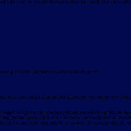
 még kijön), így ha semmi kritikus probléma nem merül fel az utolsó pill
rra fog elkészülni előreláthatólag? Köszönöm szépen.
 már nem csak jobbára játszható béta állapotban lesz, amihez egy-két ha
hez legalább négyszer végig kellene játszani) tesztelésével próbálunk hal
tödéig jutottam, pedig szinte csak küldetéstől küldetésig rohanok, máss
l harcolni (a nehezebb ellenfelekről, pl. az öt-nyolc egyszerre támadó, 