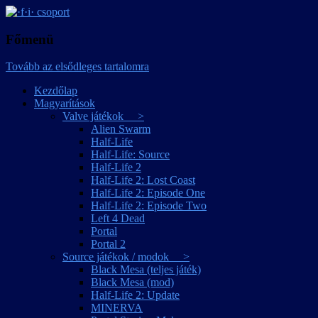
játékmagyarítások
·f·i· csoport
Főmenü
Tovább az elsődleges tartalomra
Kezdőlap
Magyarítások
Valve játékok >
Alien Swarm
Half-Life
Half-Life: Source
Half-Life 2
Half-Life 2: Lost Coast
Half-Life 2: Episode One
Half-Life 2: Episode Two
Left 4 Dead
Portal
Portal 2
Source játékok / modok >
Black Mesa (teljes játék)
Black Mesa (mod)
Half-Life 2: Update
MINERVA