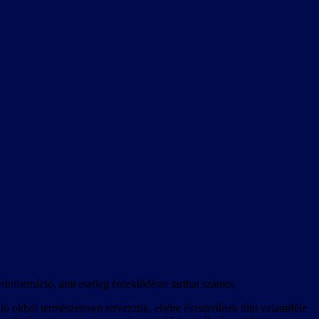
érinformáció, ami esetleg érdeklődésre tarthat számot.
ló okból természetesen tervezzük, elsőre észszerűnek tűnt valamiféle