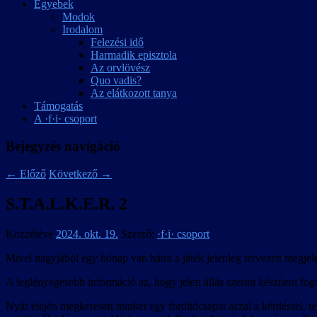
Egyebek
Modok
Irodalom
Felezési idő
Harmadik episztola
Az orvlövész
Quo vadis?
Az elátkozott tanya
Támogatás
A ·f·i· csoport
Bejegyzés navigáció
←
Előző
Következő
→
S.T.A.L.K.E.R. 2
Közzétéve
2024. okt. 19.
Szerző:
·f·i· csoport
Mivel nagyjából egy hónap van hátra a játék jelenleg tervezett megjel
A leglényegesebb információ az, hogy jelen állás szerint készíteni fog
Nyár elején megkeresett minket egy fordítócsapat azzal a kérdéssel, t