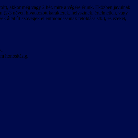
olt), akkor még vagy 2 hét, mire a végére érünk. Eközben javulnak
 (2-3 néven hivatkozott karakterek, helyszínek, értelmetlen, vagy
k által írt szövegek ellentmondásainak feloldása stb.), és ezeket,
s.
am honosításig.