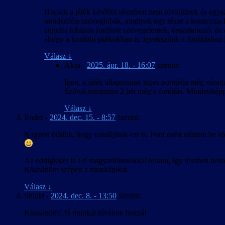
Hacsak a játék későbbi részében nem rövidülnek és egys
mindenféle szöveghibák, amelyek egy része a kontextus hi
angolra hibásan fordított szövegelemek, összetartozó, de 
ahogy a korábbi játékokban is, igyekszünk a fordításban j
Válasz
↓
Akra
-
2025. ápr. 18. - 16:07
szerint:
Igen, a játék állapotának teljes pompája még várat
Szóval minimum 2 hét még a fordítás. Mindenképp 
Válasz
↓
Ender
-
2024. dec. 15. - 8:57
szerint:
Nagyon örülök, hogy csináljátok ezt is. Pont ezért néztem be ide
Az eddigieket is a ti magyarításotokkal toltam, így részben nekt
Köszönöm szépen a munkátokat.
Válasz
↓
Shield
-
2024. dec. 8. - 13:50
szerint:
Köszönöm! Jó munkát kívánok hozzá!