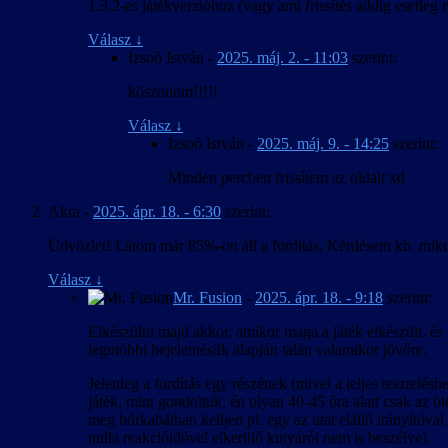
1.3.2-es játékverzióhoz (vagy ami frissítés addig esetleg
Válasz
↓
Izsoó István
-
2025. máj. 2. - 11:03
szerint:
köszönöm!!!!!
Válasz
↓
Izsoó István
-
2025. máj. 9. - 14:25
szerint:
Minden percben frissítem az oldalt xd
Akra
-
2025. ápr. 18. - 6:30
szerint:
Üdvözlet! Látom már 85%-on áll a fordítás. Kérdésem kb. miko
Válasz
↓
Mr. Fusion
-
2025. ápr. 18. - 9:18
szerint:
Elkészülni majd akkor, amikor maga a játék elkészült, és
legutóbbi bejelentésük alapján talán valamikor jövőre.
Jelenleg a fordítás egy részének (mivel a teljes tesztelés
játék, mint gondoltuk: én olyan 40-45 óra alatt csak az ö
meg bórkabátban kelljen pl. egy az utat elálló irányítóva
nulla reakcióidővel elkerülő kutyáról nem is beszélve).