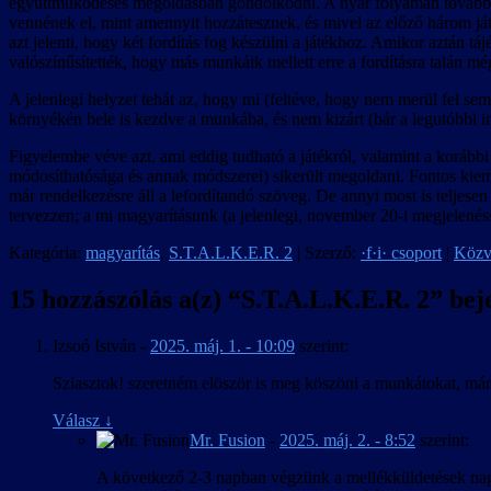
együttműködéses megoldásban gondolkodni. A nyár folyamán tovább 
vennének el, mint amennyit hozzátesznek, és mivel az előző három játék
azt jelenti, hogy két fordítás fog készülni a játékhoz. Amikor aztán táj
valószínűsítették, hogy más munkáik mellett erre a fordításra talán m
A jelenlegi helyzet tehát az, hogy mi (feltéve, hogy nem merül fel sem
környékén bele is kezdve a munkába, és nem kizárt (bár a legutóbbi in
Figyelembe véve azt, ami eddig tudható a játékról, valamint a koráb
módosíthatósága és annak módszerei) sikerült megoldani. Fontos kieme
már rendelkezésre áll a lefordítandó szöveg. De annyi most is teljese
tervezzen; a mi magyarításunk (a jelenlegi, november 20-i megjelenés
Kategória:
magyarítás
,
S.T.A.L.K.E.R. 2
| Szerző:
·f·i· csoport
|
Közv
15 hozzászólás a(z) “
S.T.A.L.K.E.R. 2
” bej
Izsoó István
-
2025. máj. 1. - 10:09
szerint:
Sziasztok! szeretném elöször is meg köszöni a munkátokat, már
Válasz
↓
Mr. Fusion
-
2025. máj. 2. - 8:52
szerint:
A következő 2-3 napban végzünk a mellékküldetések nagyj