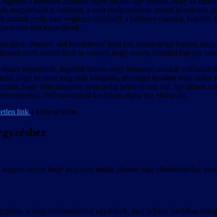
rágódva a kérdésen azonban egyre inkább úgy éreztük, hogy az ehhez
 magyarítását is önállóan, a saját elképzeléseink szerint készítettük e
ékoztattuk erről, mint végleges döntésről, a kérdéses csapatot, kiderült,
égsem lesz már kapacitásuk.
mi olyan tényező, ami lehetetlenné teszi ezt) mindenképp fogunk magyarí
formációink szerint kicsi az esélye), hogy esetleg készülni fog egy más
bi részek terjedelmét, legalább három-négy hónapnyi munkát valószínűsí
lni, hogy ez most még csak találgatás, tényleges becslést majd akkor t
n biztos, hogy több hónapról, nem pedig hetekről lesz szó, így akinek 
sel számolva) 2025 tavaszánál korábban aligha fog elkészülni.
etlen link
a könyvjelzőbe.
egyzéshez
 nagyon várom hogy magyarul tudjak játaszni rajta előreláthatólag men
ának, a négy történetútvonal egyikének, meg néhány járulékos dolognak 