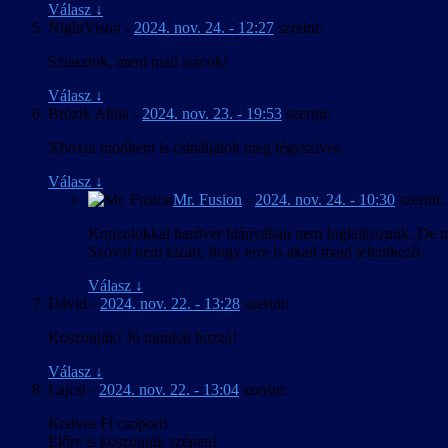
Válasz
↓
NightVison
-
2024. nov. 24. - 12:27
szerint:
Sziasztok, ment mail srácok!
Válasz
↓
Brózik Attila
-
2024. nov. 23. - 19:53
szerint:
Xboxra modkent is csináljátok meg légyszives
Válasz
↓
Mr. Fusion
-
2024. nov. 24. - 10:30
szerint:
Konzolokkal hardver hiányában nem foglalkozunk. De más j
Szóval nem kizárt, hogy erre is akad majd jelentkező.
Válasz
↓
Dávid
-
2024. nov. 22. - 13:28
szerint:
Köszönjük! Jó munkát hozzá!
Válasz
↓
Lajcsi
-
2024. nov. 22. - 13:04
szerint:
Kedves Fi csoport!
Előre is köszönjük szépen!