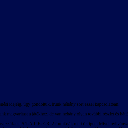
enési idejéig, úgy gondoltuk, írunk néhány sort ezzel kapcsolatban.
unk magyarítást a játékhoz, de van néhány olyan további részlet és hátt
ervezzük-e a S.T.A.L.K.E.R. 2 fordítását, mert ők igen. Mivel nyilvánva