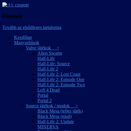
játékmagyarítások
·f·i· csoport
Főmenü
Tovább az elsődleges tartalomra
Kezdőlap
Magyarítások
Valve játékok >
Alien Swarm
Half-Life
Half-Life: Source
Half-Life 2
Half-Life 2: Lost Coast
Half-Life 2: Episode One
Half-Life 2: Episode Two
Left 4 Dead
Portal
Portal 2
Source játékok / modok >
Black Mesa (teljes játék)
Black Mesa (mod)
Half-Life 2: Update
MINERVA