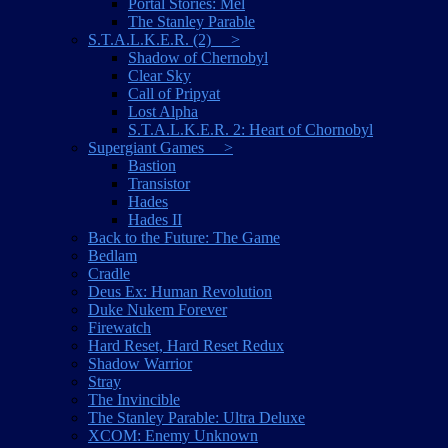
Portal Stories: Mel
The Stanley Parable
S.T.A.L.K.E.R. (2) >
Shadow of Chernobyl
Clear Sky
Call of Pripyat
Lost Alpha
S.T.A.L.K.E.R. 2: Heart of Chornobyl
Supergiant Games >
Bastion
Transistor
Hades
Hades II
Back to the Future: The Game
Bedlam
Cradle
Deus Ex: Human Revolution
Duke Nukem Forever
Firewatch
Hard Reset, Hard Reset Redux
Shadow Warrior
Stray
The Invincible
The Stanley Parable: Ultra Deluxe
XCOM: Enemy Unknown