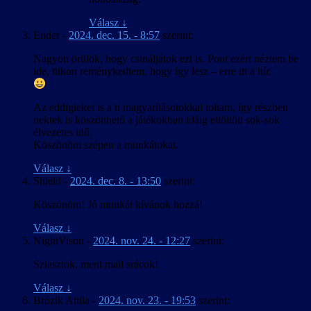
Válasz
↓
Ender
-
2024. dec. 15. - 8:57
szerint:
Nagyon örülök, hogy csináljátok ezt is. Pont ezért néztem be
ide, titkon reménykedtem, hogy így lesz – erre itt a hír.
Az eddigieket is a ti magyarításotokkal toltam, így részben
nektek is köszönhető a játékokban idáig eltöltött sok-sok
élvezetes idő.
Köszönöm szépen a munkátokat.
Válasz
↓
Shield
-
2024. dec. 8. - 13:50
szerint:
Köszönöm! Jó munkát kívánok hozzá!
Válasz
↓
NightVison
-
2024. nov. 24. - 12:27
szerint:
Sziasztok, ment mail srácok!
Válasz
↓
Brózik Attila
-
2024. nov. 23. - 19:53
szerint: