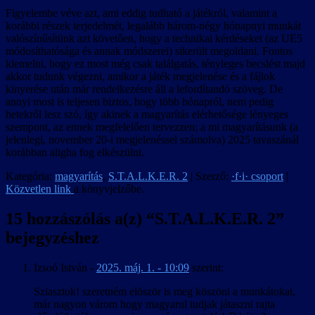
Figyelembe véve azt, ami eddig tudható a játékról, valamint a
korábbi részek terjedelmét, legalább három-négy hónapnyi munkát
valószínűsítünk azt követően, hogy a technikai kérdéseket (az UE5
módosíthatósága és annak módszerei) sikerült megoldani. Fontos
kiemelni, hogy ez most még csak találgatás, tényleges becslést majd
akkor tudunk végezni, amikor a játék megjelenése és a fájlok
kinyerése után már rendelkezésre áll a lefordítandó szöveg. De
annyi most is teljesen biztos, hogy több hónapról, nem pedig
hetekről lesz szó, így akinek a magyarítás elérhetősége lényeges
szempont, az ennek megfelelően tervezzen; a mi magyarításunk (a
jelenlegi, november 20-i megjelenéssel számolva) 2025 tavaszánál
korábban aligha fog elkészülni.
Kategória:
magyarítás
,
S.T.A.L.K.E.R. 2
| Szerző:
·f·i· csoport
|
Közvetlen link
a könyvjelzőbe.
15 hozzászólás a(z) “
S.T.A.L.K.E.R. 2
”
bejegyzéshez
Izsoó István
-
2025. máj. 1. - 10:09
szerint:
Sziasztok! szeretném elöször is meg köszöni a munkátokat,
már nagyon várom hogy magyarul tudjak játaszni rajta