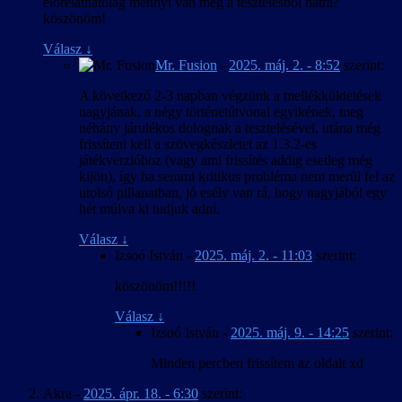
előreláthatólag mennyi van még a tesztelésből hátra?
köszönöm!
Válasz
↓
Mr. Fusion
-
2025. máj. 2. - 8:52
szerint:
A következő 2-3 napban végzünk a mellékküldetések
nagyjának, a négy történetútvonal egyikének, meg
néhány járulékos dolognak a tesztelésével, utána még
frissíteni kell a szövegkészletet az 1.3.2-es
játékverzióhoz (vagy ami frissítés addig esetleg még
kijön), így ha semmi kritikus probléma nem merül fel az
utolsó pillanatban, jó esély van rá, hogy nagyjából egy
hét múlva ki tudjuk adni.
Válasz
↓
Izsoó István
-
2025. máj. 2. - 11:03
szerint:
köszönöm!!!!!
Válasz
↓
Izsoó István
-
2025. máj. 9. - 14:25
szerint:
Minden percben frissítem az oldalt xd
Akra
-
2025. ápr. 18. - 6:30
szerint: