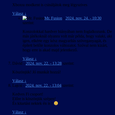
Xboxra modkent is csináljátok meg légyszives
Válasz
↓
Mr. Fusion
-
2024. nov. 24. - 10:30
szerint:
Konzolokkal hardver hiányában nem foglalkozunk. De
más játékoknál olyanra volt már példa, hogy valaki, aki
igen, elkérte egy kész magyarítás szöveganyagát, és
épített belőle konzolos változatot. Szóval nem kizárt,
hogy erre is akad majd jelentkező.
Válasz
↓
Dávid
-
2024. nov. 22. - 13:28
szerint:
Köszönjük! Jó munkát hozzá!
Válasz
↓
Lajcsi
-
2024. nov. 22. - 13:04
szerint:
Kedves Fi csoport!
Előre is köszönjük szépen!
És kitartást nektek én is !
Válasz
↓