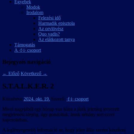
Egyebek
Modok
Irodalom
Felezési idő
Harmadik episztola
Az orvlövész
Quo vadis?
Az elátkozott tanya
Támogatás
A ·f·i· csoport
Bejegyzés navigáció
←
Előző
Következő
→
S.T.A.L.K.E.R. 2
Közzétéve
2024. okt. 19.
Szerző:
·f·i· csoport
Mivel nagyjából egy hónap van hátra a játék jelenleg tervezett
megjelenési idejéig, úgy gondoltuk, írunk néhány sort ezzel
kapcsolatban.
A leglényegesebb információ az, hogy jelen állás szerint készíteni