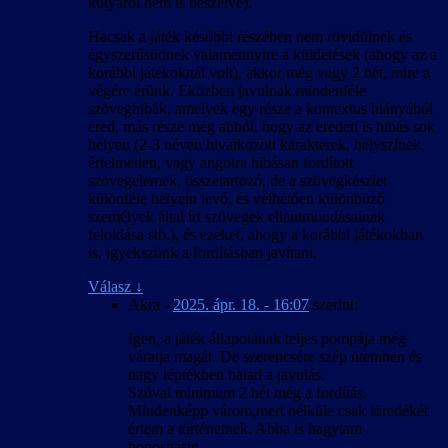
kutyáról nem is beszélve).
Hacsak a játék későbbi részében nem rövidülnek és
egyszerűsödnek valamennyire a küldetések (ahogy az a
korábbi játékoknál volt), akkor még vagy 2 hét, mire a
végére érünk. Eközben javulnak mindenféle
szöveghibák, amelyek egy része a kontextus hiányából
ered, más része meg abból, hogy az eredeti is hibás sok
helyen (2-3 néven hivatkozott karakterek, helyszínek,
értelmetlen, vagy angolra hibásan fordított
szövegelemek, összetartozó, de a szövegkészlet
különféle helyein levő, és vélhetően különböző
személyek által írt szövegek ellentmondásainak
feloldása stb.), és ezeket, ahogy a korábbi játékokban
is, igyekszünk a fordításban javítani.
Válasz
↓
Akra
-
2025. ápr. 18. - 16:07
szerint:
Igen, a játék állapotának teljes pompája még
váratja magát. De szerencsére szép ütemben és
nagy léptékben halad a javulás.
Szóval minimum 2 hét még a fordítás.
Mindenképp várom,mert nélküle csak töredékét
értem a történetnek. Abba is hagytam
honosításig.