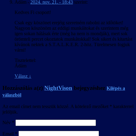
Ádám
-
2024. nov. 21. - 18:43
szerint:
Kedves Fi csoport!
Csak egy köszönet erejéig szeretném rabolni az időtöket!
Nagyon köszönöm az eddigi munkáitokat és szerintem még
igen sokan hálásak érte (még ha nem is mondják), mert sok
örömteli percet okoztatok munkátokkal! Sok sikert és kitartást
kívánok nektek a S.T.A.L.K.E.R. 2-höz. Türelmesen fogjuk
várni!
Tisztelettel:
Ádám
Válasz
↓
Hozzászólás a(z)
NightVison
bejegyzéshez
Kilépés a
válaszból
Az email címet nem tesszük közzé.
A kötelező mezőket
*
karakterrel
jelöljük.
Név
*
Email
*