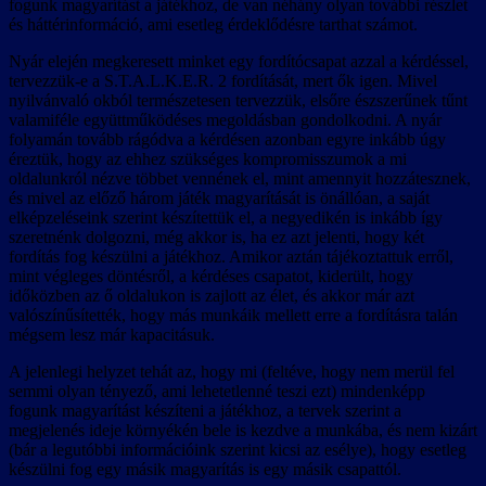
fogunk magyarítást a játékhoz, de van néhány olyan további részlet
és háttérinformáció, ami esetleg érdeklődésre tarthat számot.
Nyár elején megkeresett minket egy fordítócsapat azzal a kérdéssel,
tervezzük-e a S.T.A.L.K.E.R. 2 fordítását, mert ők igen. Mivel
nyilvánvaló okból természetesen tervezzük, elsőre észszerűnek tűnt
valamiféle együttműködéses megoldásban gondolkodni. A nyár
folyamán tovább rágódva a kérdésen azonban egyre inkább úgy
éreztük, hogy az ehhez szükséges kompromisszumok a mi
oldalunkról nézve többet vennének el, mint amennyit hozzátesznek,
és mivel az előző három játék magyarítását is önállóan, a saját
elképzeléseink szerint készítettük el, a negyedikén is inkább így
szeretnénk dolgozni, még akkor is, ha ez azt jelenti, hogy két
fordítás fog készülni a játékhoz. Amikor aztán tájékoztattuk erről,
mint végleges döntésről, a kérdéses csapatot, kiderült, hogy
időközben az ő oldalukon is zajlott az élet, és akkor már azt
valószínűsítették, hogy más munkáik mellett erre a fordításra talán
mégsem lesz már kapacitásuk.
A jelenlegi helyzet tehát az, hogy mi (feltéve, hogy nem merül fel
semmi olyan tényező, ami lehetetlenné teszi ezt) mindenképp
fogunk magyarítást készíteni a játékhoz, a tervek szerint a
megjelenés ideje környékén bele is kezdve a munkába, és nem kizárt
(bár a legutóbbi információink szerint kicsi az esélye), hogy esetleg
készülni fog egy másik magyarítás is egy másik csapattól.