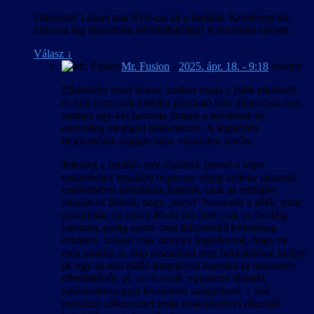
Üdvözlet! Látom már 85%-on áll a fordítás. Kérdésem kb.
mikorra fog elkészülni előreláthatólag? Köszönöm szépen.
Válasz
↓
Mr. Fusion
-
2025. ápr. 18. - 9:18
szerint:
Elkészülni majd akkor, amikor maga a játék elkészült,
és már nem csak jobbára játszható béta állapotban lesz,
amihez egy-két havonta jönnek a bővítések és
eredetileg megígért játékelemek. A legutóbbi
bejelentésük alapján talán valamikor jövőre.
Jelenleg a fordítás egy részének (mivel a teljes
teszteléshez legalább négyszer végig kellene játszani)
tesztelésével próbálunk haladni, csak az eddigiek
alapján az látszik, hogy „kicsit” hosszabb a játék, mint
gondoltuk: én olyan 40-45 óra alatt csak az ötödéig
jutottam, pedig szinte csak küldetéstől küldetésig
rohanok, mással csak annyira foglalkozok, hogy ne
még mindig az alap pisztollyal meg bórkabátban kelljen
pl. egy az utat elálló irányítóval harcolni (a nehezebb
ellenfelekről, pl. az öt-nyolc egyszerre támadó,
rakétasebességgel körülötted száguldozó, a felé
mozduló célkeresztet nulla reakcióidővel elkerülő