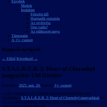
Egyebek
Modok
Irodalom
Felezési idő
Harmadik episztola
Az orvlövész
Quo vadis?
Az elátkozott tanya
Támogatás
A ·f·i· csoport
Bejegyzés navigáció
←
Előző
Következő
→
S.T.A.L.K.E.R. 2: Heart of Chornobyl
magyarítás 1.04 frissítés
Közzétéve
2025. aug. 20.
Szerző:
·f·i· csoport
A jelek szerint az 1.5.x frissítési ágon kicsit túlóráznak, így
frissítettük a
S.T.A.L.K.E.R. 2: Heart of Chornobyl magyarítását
az
1.5.3-as játékverzióhoz, mert úgy tűnt, van benne néhány, a
magyarítást is érintő változás.