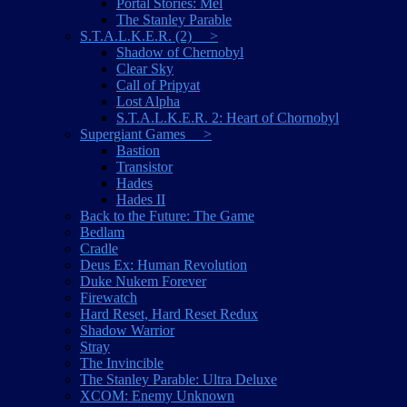
Portal Stories: Mel
The Stanley Parable
S.T.A.L.K.E.R. (2) >
Shadow of Chernobyl
Clear Sky
Call of Pripyat
Lost Alpha
S.T.A.L.K.E.R. 2: Heart of Chornobyl
Supergiant Games >
Bastion
Transistor
Hades
Hades II
Back to the Future: The Game
Bedlam
Cradle
Deus Ex: Human Revolution
Duke Nukem Forever
Firewatch
Hard Reset, Hard Reset Redux
Shadow Warrior
Stray
The Invincible
The Stanley Parable: Ultra Deluxe
XCOM: Enemy Unknown