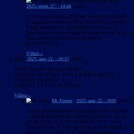
The Sweet Little 16-bit
-
2025. szept. 27. - 14:44
szerint:
Most még trükköztek is valamit, hogy megnehezítsék
az engedélyezetteken kívüli lehetőségek felhasználását
a játék módosítására. Afelé haladunk, hogy csak
fegyvertextúrát és pukkantást lehessen cserélni, és azt is
csak akkor, ha letöltötted a terás méretű
fejlesztőkészletet.
Válasz
↓
Árpi
-
2025. aug. 21. - 10:15
szerint:
Nálam valamiért nem tudja telepíteni.
“A telepítő nem találja a ‘S.T.A.L.K.E.R. 2: Heart of
Chornobyl’ telepítést itt:
G:\Xbox\S.T.A.L.K.E.R. 2\Content”
Válasz
↓
Mr. Fusion
-
2025. aug. 22. - 9:09
szerint:
Azzal a játéktelepítéssel valami nagyon nincs rendben,
ez alapján teljesen rossz a könyvtárszerkezete. Ez úgy
néz ki, mintha az S2 főkönyvtára az “Xbox” nevű
könyvtár lenne, és lenne benne egy normál esetben nem
létező “S.T.A.L.K.E.R. 2″ alkönyvtár. Ráadásul