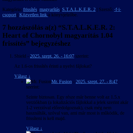
Kategória:
frissítés
,
magyarítás
,
S.T.A.L.K.E.R. 2
| Szerző:
·f·i·
csoport
|
Közvetlen link
a könyvjelzőbe.
7 hozzászólás a(z) “
S.T.A.L.K.E.R. 2:
Heart of Chornobyl magyarítás 1.04
frissítés
” bejegyzéshez
Shield
-
2025. szept. 26. - 16:07
szerint:
Az 1.6-os frissítés érinti a nyelvi fájlokat?
Válasz
↓
Mr. Fusion
-
2025. szept. 27. - 8:47
szerint:
Szinte biztosan. Egy része már benne volt az 1.5.x
verziókban (a lokalizációs fájlokkal a jelek szerint akár
1-2 verzióval előredolgoznak), csak még nem
használták, szóval van, ami már most is működik, de
frissíteni is kell majd.
Válasz
↓