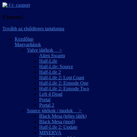
játékmagyarítások
·f·i· csoport
Főmenü
Tovább az elsődleges tartalomra
Kezdőlap
Magyarítások
Valve játékok >
Alien Swarm
Half-Life
Half-Life: Source
Half-Life 2
Half-Life 2: Lost Coast
Half-Life 2: Episode One
Half-Life 2: Episode Two
Left 4 Dead
Portal
Portal 2
Source játékok / modok >
Black Mesa (teljes játék)
Black Mesa (mod)
Half-Life 2: Update
MINERVA