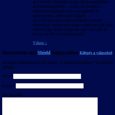
az 1.04-nél váltottunk át egy olyan megoldásra,
ami biztonságosabb… lenne, ha bizonyos
tartalomszolgáltatók nem nevezgetnék át
önkényesen a játék egyes fájljait.
Az 1.05-ben olyan tartalomfájlokra fogunk
ellenőrizni, amiket már maga a játék használ futás
közben, így azokat majdcsak nem nevezték át.
Persze az MS-től minden kitelik.
Válasz
↓
Hozzászólás a(z)
Shield
bejegyzéshez
Kilépés a válaszból
Az email címet nem tesszük közzé.
A kötelező mezőket
*
karakterrel
jelöljük.
Név
*
Email
*
Hozzászólás