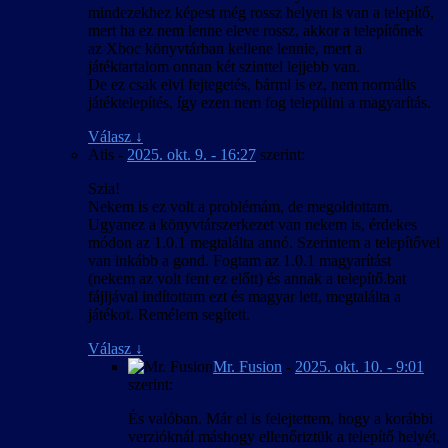
mindezekhez képest még rossz helyen is van a telepítő,
mert ha ez nem lenne eleve rossz, akkor a telepítőnek
az Xboc könyvtárban kellene lennie, mert a
játéktartalom onnan két szinttel lejjebb van.
De ez csak elvi fejtegetés, bármi is ez, nem normális
játéktelepítés, így ezen nem fog települni a magyarítás.
Válasz
↓
Atis
-
2025. okt. 9. - 16:27
szerint:
Szia!
Nekem is ez volt a problémám, de megoldottam.
Ugyanez a könyvtárszerkezet van nekem is, érdekes
módon az 1.0.1 megtalálta annó. Szerintem a telepítővel
van inkább a gond. Fogtam az 1.0.1 magyarítást
(nekem az volt fent ez előtt) és annak a telepítő.bat
fájljával indítottam ezt és magyar lett, megtalálta a
játékot. Remélem segített.
Válasz
↓
Mr. Fusion
-
2025. okt. 10. - 9:01
szerint:
És valóban. Már el is felejtettem, hogy a korábbi
verzióknál máshogy ellenőriztük a telepítő helyét,