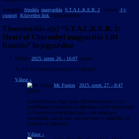
Kategória:
frissítés
,
magyarítás
,
S.T.A.L.K.E.R. 2
| Szerző:
·f·i·
csoport
|
Közvetlen link
a könyvjelzőbe.
7 hozzászólás a(z) “
S.T.A.L.K.E.R. 2:
Heart of Chornobyl magyarítás 1.04
frissítés
” bejegyzéshez
Shield
-
2025. szept. 26. - 16:07
szerint:
Az 1.6-os frissítés érinti a nyelvi fájlokat?
Válasz
↓
Mr. Fusion
-
2025. szept. 27. - 8:47
szerint:
Szinte biztosan. Egy része már benne volt az 1.5.x
verziókban (a lokalizációs fájlokkal a jelek szerint akár
1-2 verzióval előredolgoznak), csak még nem
használták, szóval van, ami már most is működik, de
frissíteni is kell majd.
Válasz
↓