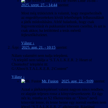
The Sweet Little 16-bit
-
2025. szept. 27. - 14:44
szerint:
Most még trükköztek is valamit, hogy megnehezítsék
az engedélyezetteken kívüli lehetőségek felhasználását
a játék módosítására. Afelé haladunk, hogy csak
fegyvertextúrát és pukkantást lehessen cserélni, és azt is
csak akkor, ha letöltötted a terás méretű
fejlesztőkészletet.
Válasz
↓
Árpi
-
2025. aug. 21. - 10:15
szerint:
Nálam valamiért nem tudja telepíteni.
“A telepítő nem találja a ‘S.T.A.L.K.E.R. 2: Heart of
Chornobyl’ telepítést itt:
G:\Xbox\S.T.A.L.K.E.R. 2\Content”
Válasz
↓
Mr. Fusion
-
2025. aug. 22. - 9:09
szerint:
Azzal a játéktelepítéssel valami nagyon nincs rendben,
ez alapján teljesen rossz a könyvtárszerkezete. Ez úgy
néz ki, mintha az S2 főkönyvtára az “Xbox” nevű
könyvtár lenne, és lenne benne egy normál esetben nem
létező “S.T.A.L.K.E.R. 2″ alkönyvtár. Ráadásul