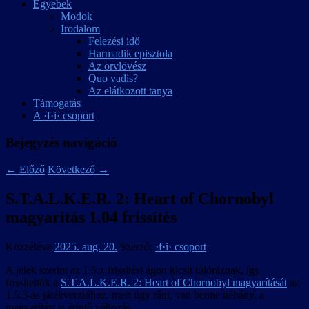
Egyebek
Modok
Irodalom
Felezési idő
Harmadik episztola
Az orvlövész
Quo vadis?
Az elátkozott tanya
Támogatás
A ·f·i· csoport
Bejegyzés navigáció
←
Előző
Következő
→
S.T.A.L.K.E.R. 2: Heart of Chornobyl
magyarítás 1.04 frissítés
Közzétéve
2025. aug. 20.
Szerző:
·f·i· csoport
A jelek szerint az 1.5.x frissítési ágon kicsit túlóráznak, így
frissítettük a
S.T.A.L.K.E.R. 2: Heart of Chornobyl magyarítását
az
1.5.3-as játékverzióhoz, mert úgy tűnt, van benne néhány, a
magyarítást is érintő változás.