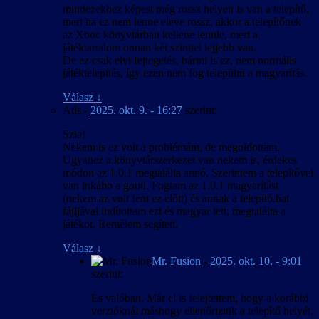
mindezekhez képest még rossz helyen is van a telepítő,
mert ha ez nem lenne eleve rossz, akkor a telepítőnek
az Xboc könyvtárban kellene lennie, mert a
játéktartalom onnan két szinttel lejjebb van.
De ez csak elvi fejtegetés, bármi is ez, nem normális
játéktelepítés, így ezen nem fog települni a magyarítás.
Válasz
↓
Atis
-
2025. okt. 9. - 16:27
szerint:
Szia!
Nekem is ez volt a problémám, de megoldottam.
Ugyanez a könyvtárszerkezet van nekem is, érdekes
módon az 1.0.1 megtalálta annó. Szerintem a telepítővel
van inkább a gond. Fogtam az 1.0.1 magyarítást
(nekem az volt fent ez előtt) és annak a telepítő.bat
fájljával indítottam ezt és magyar lett, megtalálta a
játékot. Remélem segített.
Válasz
↓
Mr. Fusion
-
2025. okt. 10. - 9:01
szerint:
És valóban. Már el is felejtettem, hogy a korábbi
verzióknál máshogy ellenőriztük a telepítő helyét,