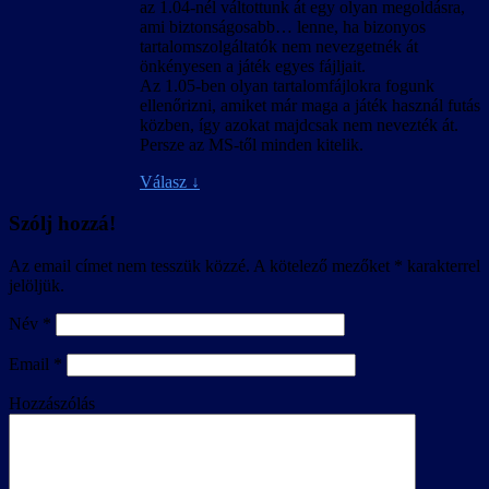
az 1.04-nél váltottunk át egy olyan megoldásra,
ami biztonságosabb… lenne, ha bizonyos
tartalomszolgáltatók nem nevezgetnék át
önkényesen a játék egyes fájljait.
Az 1.05-ben olyan tartalomfájlokra fogunk
ellenőrizni, amiket már maga a játék használ futás
közben, így azokat majdcsak nem nevezték át.
Persze az MS-től minden kitelik.
Válasz
↓
Szólj hozzá!
Az email címet nem tesszük közzé.
A kötelező mezőket
*
karakterrel
jelöljük.
Név
*
Email
*
Hozzászólás