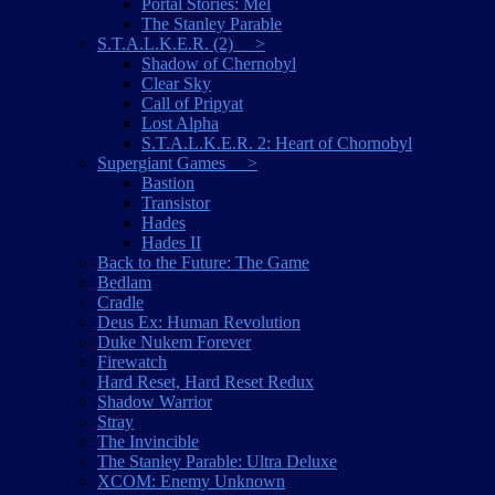
Portal Stories: Mel
The Stanley Parable
S.T.A.L.K.E.R. (2) >
Shadow of Chernobyl
Clear Sky
Call of Pripyat
Lost Alpha
S.T.A.L.K.E.R. 2: Heart of Chornobyl
Supergiant Games >
Bastion
Transistor
Hades
Hades II
Back to the Future: The Game
Bedlam
Cradle
Deus Ex: Human Revolution
Duke Nukem Forever
Firewatch
Hard Reset, Hard Reset Redux
Shadow Warrior
Stray
The Invincible
The Stanley Parable: Ultra Deluxe
XCOM: Enemy Unknown