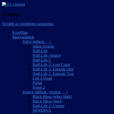
játékmagyarítások
·f·i· csoport
Főmenü
Tovább az elsődleges tartalomra
Kezdőlap
Magyarítások
Valve játékok >
Alien Swarm
Half-Life
Half-Life: Source
Half-Life 2
Half-Life 2: Lost Coast
Half-Life 2: Episode One
Half-Life 2: Episode Two
Left 4 Dead
Portal
Portal 2
Source játékok / modok >
Black Mesa (teljes játék)
Black Mesa (mod)
Half-Life 2: Update
MINERVA