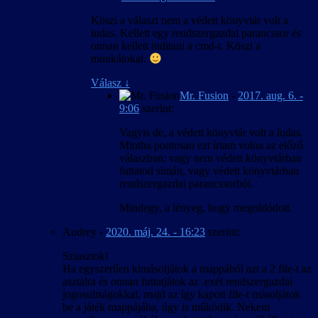
Köszi a választ nem a védett könyvtár volt a
ludas. Kellett egy rendszergazdai parancssor és
onnan kellett inditani a cmd-t. Köszi a
munkátokat.
Válasz
↓
Mr. Fusion
-
2017. aug. 6. -
9:06
szerint:
Vagyis de, a védett könyvtár volt a ludas.
Mintha pontosan ezt írtam volna az előző
válaszban: vagy nem védett könyvtárban
futtatod simán, vagy védett könyvtárban
rendszergazdai parancssorból.
Mindegy, a lényeg, hogy megoldódott.
Audrey
-
2020. máj. 24. - 16:23
szerint:
Sziasztok!
Ha egyszerűen kimásoljátok a mappából azt a 2 file-t az
asztalra és onnan futtatjátok az .exét rendszergazdai
jogosultságokkal, majd az így kapott file-t másoljátok
be a játék mappájába, úgy is működik. Nekem