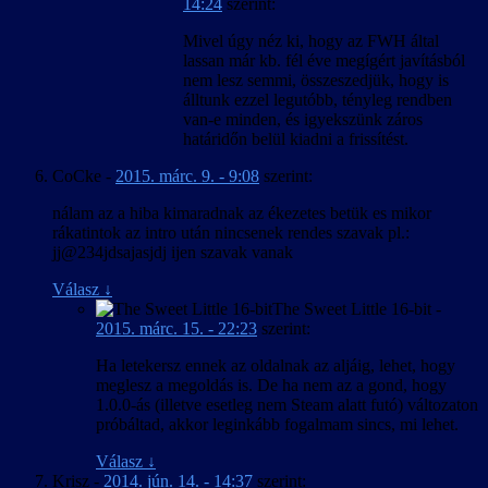
14:24
szerint:
Mivel úgy néz ki, hogy az FWH által
lassan már kb. fél éve megígért javításból
nem lesz semmi, összeszedjük, hogy is
álltunk ezzel legutóbb, tényleg rendben
van-e minden, és igyekszünk záros
határidőn belül kiadni a frissítést.
CoCke
-
2015. márc. 9. - 9:08
szerint:
nálam az a hiba kimaradnak az ékezetes betük es mikor
rákatintok az intro után nincsenek rendes szavak pl.:
jj@234jdsajasjdj ijen szavak vanak
Válasz
↓
The Sweet Little 16-bit
-
2015. márc. 15. - 22:23
szerint:
Ha letekersz ennek az oldalnak az aljáig, lehet, hogy
meglesz a megoldás is. De ha nem az a gond, hogy
1.0.0-ás (illetve esetleg nem Steam alatt futó) változaton
próbáltad, akkor leginkább fogalmam sincs, mi lehet.
Válasz
↓
Krisz
-
2014. jún. 14. - 14:37
szerint: