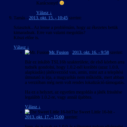
Karácsonyt!
Válasz
↓
Tamás
-
2013. okt. 15. - 10:45
szerint:
Sziasztok.. Az lenne a problémám, hogy az ékezetes betük
kimaradnak. Erre van valami megoldás?
Köszi előre is.
Válasz
↓
Mr. Fusion
-
2013. okt. 16. - 9:58
szerint:
Bár ez inkább TSL16b szakterülete, de első körben arra
tudnék gondolni, hogy 1.0.2-nél korábbi (azaz 1.0.0,
alapkiadás) játékverziód van, amin, mint azt a telepítési
útmutató is írja, a magyarítás nem működik, mert abban
a verzióban még nem volt rendes lokalizáció-támogatás.
Ha ez a helyzet, az egyetlen megoldás a játék frissítése
legalább 1.0.2-re, vagy annál újabbra.
Válasz
↓
The Sweet Little 16-bit
-
2013. okt. 17. - 15:00
szerint:
Igen, én is csak az 1.0.0-ás változatot tudom elképzelni