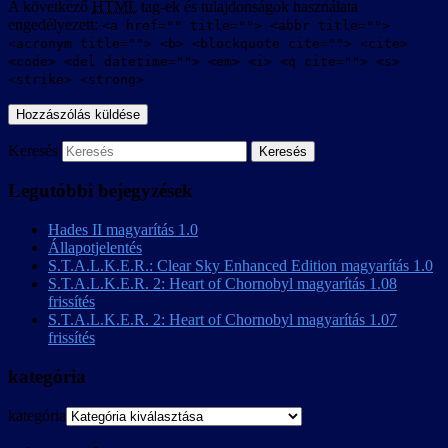
A következő
HTML
tag-ek és tulajdonságok használata
engedélyezett:
<a href="" title=""> <abbr title="">
<acronym title=""> <b> <blockquote cite=""> <cite>
<code> <del datetime=""> <em> <i> <q cite=""> <s>
<strike> <strong>
Keresés
Legutóbbi bejegyzések
Hades II magyarítás 1.0
Állapotjelentés
S.T.A.L.K.E.R.: Clear Sky Enhanced Edition magyarítás 1.0
S.T.A.L.K.E.R. 2: Heart of Chornobyl magyarítás 1.08
frissítés
S.T.A.L.K.E.R. 2: Heart of Chornobyl magyarítás 1.07
frissítés
kategória
kategória