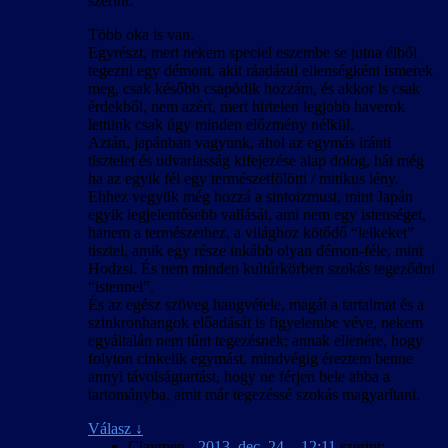
szerint:
Több oka is van.
Egyrészt, mert nekem speciel eszembe se jutna élből
tegezni egy démont, akit ráadásul ellenségként ismerek
meg, csak később csapódik hozzám, és akkor is csak
érdekből, nem azért, mert hirtelen legjobb haverok
lettünk csak úgy minden előzmény nélkül.
Aztán, japánban vagyunk, ahol az egymás iránti
tisztelet és udvariasság kifejezése alap dolog, hát még
ha az egyik fél egy természetfölötti / mitikus lény.
Ehhez vegyük még hozzá a sintoizmust, mint Japán
egyik legjelentősebb vallását, ami nem egy istenséget,
hanem a természethez, a világhoz kötődő “lelkeket”
tisztel, amik egy része inkább olyan démon-féle, mint
Hodzsi. És nem minden kultúrkörben szokás tegeződni
“istennel”.
És az egész szöveg hangvétele, magát a tartalmat és a
szinkronhangok előadását is figyelembe véve, nekem
egyáltalán nem tűnt tegezésnek; annak ellenére, hogy
folyton cinkelik egymást, mindvégig éreztem benne
annyi távolságtartást, hogy ne férjen bele abba a
tartományba, amit már tegezéssé szokás magyarítani.
Válasz
↓
Claymen
-
2013. dec. 24. - 12:11
szerint: