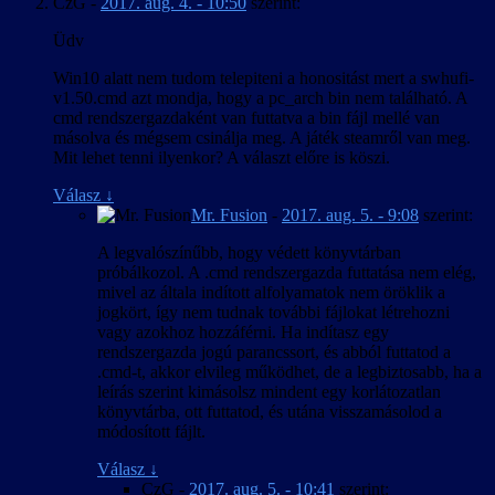
CzG
-
2017. aug. 4. - 10:50
szerint:
Üdv
Win10 alatt nem tudom telepiteni a honositást mert a swhufi-
v1.50.cmd azt mondja, hogy a pc_arch bin nem található. A
cmd rendszergazdaként van futtatva a bin fájl mellé van
másolva és mégsem csinálja meg. A játék steamről van meg.
Mit lehet tenni ilyenkor? A választ előre is köszi.
Válasz
↓
Mr. Fusion
-
2017. aug. 5. - 9:08
szerint:
A legvalószínűbb, hogy védett könyvtárban
próbálkozol. A .cmd rendszergazda futtatása nem elég,
mivel az általa indított alfolyamatok nem öröklik a
jogkört, így nem tudnak további fájlokat létrehozni
vagy azokhoz hozzáférni. Ha indítasz egy
rendszergazda jogú parancssort, és abból futtatod a
.cmd-t, akkor elvileg működhet, de a legbiztosabb, ha a
leírás szerint kimásolsz mindent egy korlátozatlan
könyvtárba, ott futtatod, és utána visszamásolod a
módosított fájlt.
Válasz
↓
CzG
-
2017. aug. 5. - 10:41
szerint: