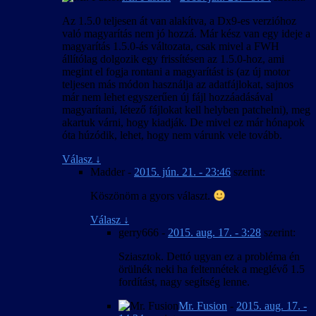
Az 1.5.0 teljesen át van alakítva, a Dx9-es verzióhoz
való magyarítás nem jó hozzá. Már kész van egy ideje a
magyarítás 1.5.0-ás változata, csak mivel a FWH
állítólag dolgozik egy frissítésen az 1.5.0-hoz, ami
megint el fogja rontani a magyarítást is (az új motor
teljesen más módon használja az adatfájlokat, sajnos
már nem lehet egyszerűen új fájl hozzáadásával
magyarítani, létező fájlokat kell helyben patchelni), meg
akartuk várni, hogy kiadják. De mivel ez már hónapok
óta húzódik, lehet, hogy nem várunk vele tovább.
Válasz
↓
Madder
-
2015. jún. 21. - 23:46
szerint:
Köszönöm a gyors választ.
Válasz
↓
gerry666
-
2015. aug. 17. - 3:28
szerint:
Sziasztok. Dettó ugyan ez a probléma én
örülnék neki ha feltennétek a meglévő 1.5
fordítást, nagy segítség lenne.
Mr. Fusion
-
2015. aug. 17. -