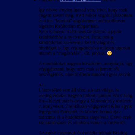
Így nézve tényleg igazad van, lehet, hogy csak
engem zavart meg, mert mikor angolul játszottam
és a kis “konyha” angolommal automatikusan
tegezést fordítottam magamban.
Nem is tudom miért nem társítottam a japán
kultúrkörhöz a nyelvezetet. Fura, pedig
kimondottan szeretem a keleti világot és
hitvilágot is. Így végiggondolva teljesen jogosan
maradt a “magázódás”, sőt, jobb is.
A munkátokat nagyon köszönöm, annyira jó, úgy
végigjátszani, hogy nem csak sejtem miről
beszélgetnek, hanem értem minden egyes szavát.
u.i.
Látom tőled sem áll távol a kelet világa, ha
esetleg érdekel nagyon tudom ajánlani Wu Cseng
En – Keleti utazás avagy a Majomkirály története
c. könyveket. Zseniálisan végigvezeti Kína egyik
legrégebbi történetét, és közben bemutatja a
taoizmus és a buddhizmus alapelveit, illetve ezek
kialakulásának és alkalmazásának a történetét.
Az egész csapatnak és családjaitoknak Boldog