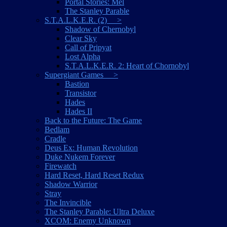
Portal Stories: Mel
The Stanley Parable
S.T.A.L.K.E.R. (2) >
Shadow of Chernobyl
Clear Sky
Call of Pripyat
Lost Alpha
S.T.A.L.K.E.R. 2: Heart of Chornobyl
Supergiant Games >
Bastion
Transistor
Hades
Hades II
Back to the Future: The Game
Bedlam
Cradle
Deus Ex: Human Revolution
Duke Nukem Forever
Firewatch
Hard Reset, Hard Reset Redux
Shadow Warrior
Stray
The Invincible
The Stanley Parable: Ultra Deluxe
XCOM: Enemy Unknown