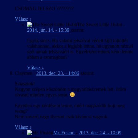
CSOMAG JELSZO ????????
Válasz
↓
The Sweet Little 16-bit
-
2014. jún. 14. - 15:39
szerint:
Egyik sincs. Ha valami jelszóval védett fájlt töltöttél
valahonnan, akkor a legjobb lenne, ha ugyanott néznél
szét annak jelszaváért is. Egyébként minek kéne lennie
abban a csomagban?
Válasz
↓
Claymen
-
2013. dec. 23. - 14:06
szerint:
Sziasztok!
Nagyon szépen köszönöm a magyarítást,remek lett, öröm
olvasni minden egyes sorát.
Egyetlen egy kérdésem lenne, miért magázódik hoji meg
wang?
Nem zavaró,vagy ilyesmi csak kíváncsi vagyok.
Válasz
↓
Mr. Fusion
-
2013. dec. 24. - 10:09