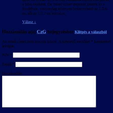
a hiba okaként. De mivel szinte naponta jönnek ki a
frissítések, viszonylag könnyen beszerezhető az 1.0.6-
os, sőt az 1.0.7-es verzió is.
Válasz
↓
Hozzászólás a(z)
CzG
bejegyzéshez
Kilépés a válaszból
Az email címet nem tesszük közzé.
A kötelező mezőket
*
karakterrel
jelöljük.
Név
*
Email
*
Hozzászólás