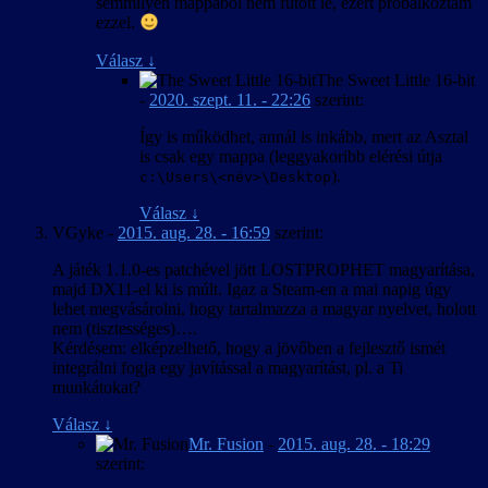
semmilyen mappából nem futott le, ezért próbálkoztam
ezzel.
Válasz
↓
The Sweet Little 16-bit
-
2020. szept. 11. - 22:26
szerint:
Így is működhet, annál is inkább, mert az Asztal
is csak egy mappa (leggyakoribb elérési útja
).
c:\Users\<név>\Desktop
Válasz
↓
VGyke
-
2015. aug. 28. - 16:59
szerint:
A játék 1.1.0-es patchével jött LOSTPROPHET magyarítása,
majd DX11-el ki is múlt. Igaz a Steam-en a mai napig úgy
lehet megvásárolni, hogy tartalmazza a magyar nyelvet, holott
nem (tisztességes)….
Kérdésem: elképzelhető, hogy a jövőben a fejlesztő ismét
integrálni fogja egy javítással a magyarítást, pl. a Ti
munkátokat?
Válasz
↓
Mr. Fusion
-
2015. aug. 28. - 18:29
szerint: