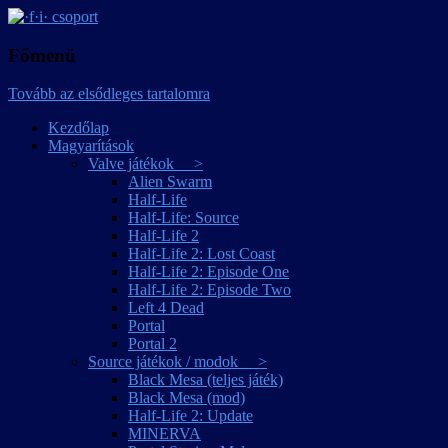
játékmagyarítások
·f·i· csoport
Főmenü
Tovább az elsődleges tartalomra
Kezdőlap
Magyarítások
Valve játékok >
Alien Swarm
Half-Life
Half-Life: Source
Half-Life 2
Half-Life 2: Lost Coast
Half-Life 2: Episode One
Half-Life 2: Episode Two
Left 4 Dead
Portal
Portal 2
Source játékok / modok >
Black Mesa (teljes játék)
Black Mesa (mod)
Half-Life 2: Update
MINERVA