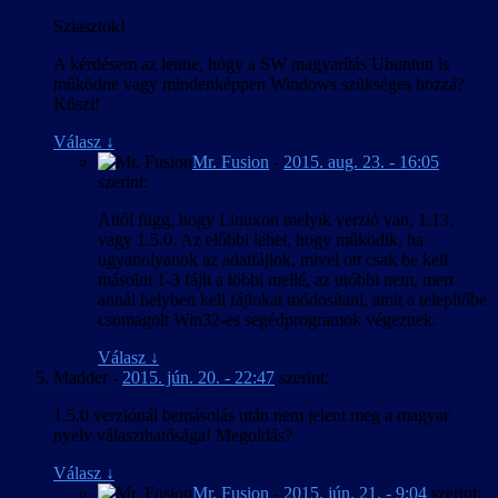
Sziasztok!
A kérdésem az lenne, hogy a SW magyarítás Ubuntun is
működne vagy mindenképpen Windows szükséges hozzá?
Köszi!
Válasz
↓
Mr. Fusion
-
2015. aug. 23. - 16:05
szerint:
Attól függ, hogy Linuxon melyik verzió van, 1.13,
vagy 1.5.0. Az előbbi lehet, hogy működik, ha
ugyanolyanok az adatfájlok, mivel ott csak be kell
másolni 1-3 fájlt a többi mellé, az utóbbi nem, mert
annál helyben kell fájlokat módosítani, amit a telepítőbe
csomagolt Win32-es segédprogramok végeznek.
Válasz
↓
Madder
-
2015. jún. 20. - 22:47
szerint:
1.5.0 verziónál bemásolás után nem jelent meg a magyar
nyelv választhatósága! Megoldás?
Válasz
↓
Mr. Fusion
-
2015. jún. 21. - 9:04
szerint: