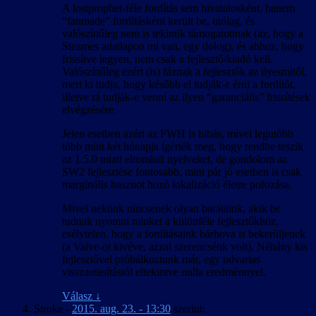
A lostprophet-féle fordítás sem hivatalosként, hanem
“fanmade” fordításként került be, utólag, és
valószínűleg nem is tekintik támogatottnak (az, hogy a
Steames adatlapon mi van, egy dolog), és ahhoz, hogy
frissítve legyen, nem csak a fejlesztő/kiadó kell.
Valószínűleg ezért (is) fáznak a fejlesztők az ilyesmitől,
mert ki tudja, hogy később el tudják-e érni a fordítót,
illetve rá tudják-e venni az ilyen “garanciális” frissítések
elvégzésére.
Jelen esetben azért az FWH is hibás, mivel legutóbb
több mint két hónapja ígérték meg, hogy rendbe teszik
az 1.5.0 miatt elromlott nyelveket, de gondolom az
SW2 fejlesztése fontosabb, mint pár jó esetben is csak
marginális hasznot hozó lokalizáció életre pofozása.
Mivel nekünk nincsenek olyan barátaink, akik be
tudnak nyomni minket a különféle fejlesztőkhöz,
esélytelen, hogy a fordításaink bárhova is bekerüljenek
(a Valve-ot kivéve, azzal szerencsénk volt). Néhány kis
fejlesztővel próbálkoztunk már, egy udvarias
visszautasítástól eltekintve nulla eredménnyel.
Válasz
↓
Stroke
-
2015. aug. 23. - 13:30
szerint: